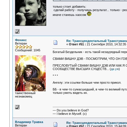
только стоит добавить:
сделай работу - получишь результат... только - ре
иначе станешь хаосом
Феникс
Re: Трансцендентальный Трансгумани
Ветеран
«
Ответ #51 :
21 Сентября 2010, 14:32:35
Сообщений: 1045
Богатый Бездельник - есть такой незаурядный пе
СВАМИ ВИШНУ ДЭВ - ПОСМОТРИМ, ЧТО ОН ГОВ
ПРЕСЛОВУТЫЙ СВАМИ ВИШНУ ДЭВ ИЛИ КАК Я СЕ
СООБЩЕСТВЕ ВЫСШИХ СУЩЕСТВ... (
да уж
)
* * *
Ангелу: эти ссылки больше чем просто прикол.
ББ - в чем-то сумасшедший, в чем-то великий пут
только уметь видеть их.
таинственный
незнакомец
— Do you believe in God?
— I believe in Myself. (c)
Владимир Травка
Re: Трансцендентальный Трансгумани
Ветеран
«
Ответ #52 :
21 Сентября 2010, 15:44:09