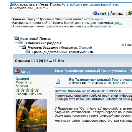
Добро пожаловать,
Гость
. Пожалуйста,
войдите
или
зарегистрируйтесь
.
09 Августа 2026, 08:07:52
Новости:
Книгу С.Доронина "Квантовая магия" читать
здесь
Материалы старого сайта "Физика Магии" доступны для просмотра
здесь
О замеченных глюках просьба писать на почту
quantmag@mail.ru
Квантовый Портал
Тематические разделы
0 Поль
Человек будущего
(Модератор:
Quangel
)
Трансцендентальный Трансгуманизм.
Страниц:
1
2
3
[
4
]
5
6
...
16
Все
Тема: Трансцендентальный Трансгуманизм. (Пр
Автор
Quangel
Re: Трансцендентальный Трансгумани
Модератор
«
Ответ #45 :
12 Июня 2010, 16:20:12 »
Ветеран
Цитата: Любовь от 12 Июня 2010, 09:22:49
Сообщений: 7735
нано-технологии таки требуют носителей информац
а накроются источники питания - смогут ли нано
У Лазаревича в "Сети Нанотех" нано-роботы пут
задача нанотехнологии - создать первого нано-р
будут размножаться в геометрической прогрессии 
мета-квантового процессора,просто отдав команд