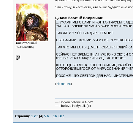
Фрагмент выступления ББ на естественно-научную
Это к тому, в частности, что он не буддист и не й
Цитата: Богатый Бездельник
... УМАМИ МЫ С ВАМИ И КОНТАКТИРУЕМ, ЗАДЕ
УМ - ЭТО ВНЕШНЯЯ ЧАСТЬ ВСЕЙ КОНСТРУКЦИ
ТАК ЖЕ И У ЧЁРНЫХ ДЫР - ТЕМНИЛ.
СВЕТИЛАМИ - ФОРМИРУЯ ИХ ИЗ СГУСТКОВ ВЫ
таинственный
незнакомец
ТАК ЧТО МЫ ЕСТЬ ЦЕМЕНТ, СКРЕПЛЯЮЩИЙ (И
СЕЙЧАС НЕТ ВРЕМЕНИ, А НУЖНО - В СВЯЗИ 
(БЕЛЫХ, ЗОЛОТЫХ)" ЧАСТИЦ - ФОТОНОВ...
ФОТОН (СВЕТЛОН) - ЭТО СОЗНАНИЕ, РАЗВЁР
ОТГОРОДИВШЕГОСЯ ОТ МИРА СОЗНАНИЯ "ЧЁР
ПОХОЖЕ, ЧТО СВЕТЛОН ДЛЯ НАС - ИНСТРУМ
(
Источник
)
— Do you believe in God?
— I believe in Myself. (c)
Страниц:
1
2
3
[
4
]
5
6
...
16
Все