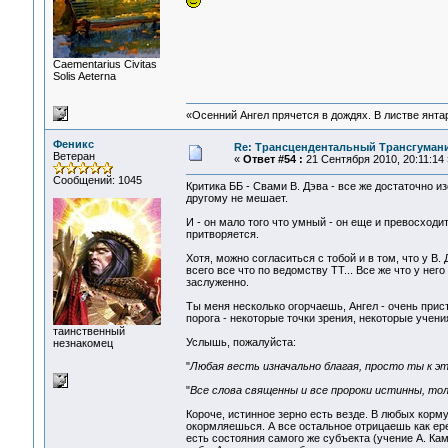
Сaementarius Civitas
Solis Aeterna
«Осенний Ангел прячется в дождях. В листве янтарн
Феникс
Re: Трансцендентальный Трансгумани
Ветеран
«
Ответ #54 :
21 Сентября 2010, 20:11:14 
Сообщений: 1045
Критика ББ - Свами В. Дэва - все же достаточно 
другому не мешает.
И - он мало того что умный - он еще и превосходит
притворяется.
Хотя, можно согласиться с тобой и в том, что у В.
всего все что по ведомству ТТ... Все же что у не
заслуженно.
Ты меня несколько огорчаешь, Ангел - очень прист
порога - некоторые точки зрения, некоторые учения
таинственный
Услышь, пожалуйста:
незнакомец
"
Любая весть изначально благая, просто ты к эт
"
Все слова священны и все пророки истинны, тол
Короче, истинное зерно есть везде. В любых корму
окормляешься. А все остальное отрицаешь как ере
есть состояния самого же субъекта (учение А. Кам