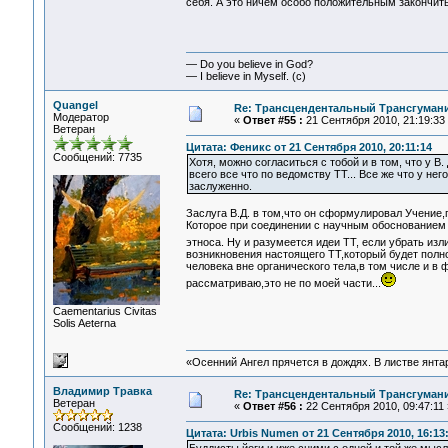
себя. А это ничем особо положительным закончить
— Do you believe in God?
— I believe in Myself. (c)
Quangel
Re: Трансцендентальный Трансгумани
Модератор
«
Ответ #55 :
21 Сентября 2010, 21:19:33
Ветеран
Цитата: Феникс от 21 Сентября 2010, 20:11:14
Сообщений: 7735
Хотя, можно согласиться с тобой и в том, что у В
всего все что по ведомству ТТ... Все же что у не
заслуженно.
Заслуга В.Д. в том,что он сформулировал Учение
Которое при соединении с научным обоснованием с
этноса. Ну и разумеется идеи ТТ, если убрать и
возникновения настоящего ТТ,который будет полн
человека вне органического тела,в том числе и в 
рассматриваю,это не по моей части...
Сaementarius Civitas
Solis Aeterna
«Осенний Ангел прячется в дождях. В листве янтарн
Владимир Травка
Re: Трансцендентальный Трансгумани
Ветеран
«
Ответ #56 :
22 Сентября 2010, 09:47:11 
Сообщений: 1238
Цитата: Urbis Numen от 21 Сентября 2010, 16:13