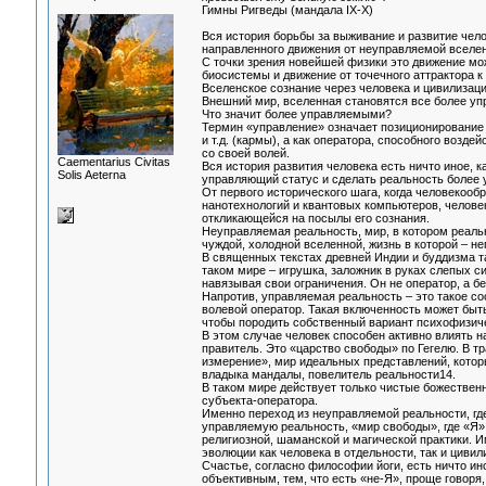
Гимны Ригведы (мандала IX-Х)
Вся история борьбы за выживание и развитие челов
направленного движения от неуправляемой вселен
С точки зрения новейшей физики это движение мо
биосистемы и движение от точечного аттрактора к 
Вселенское сознание через человека и цивилизаци
Внешний мир, вселенная становятся все более уп
Что значит более управляемыми?
Термин «управление» означает позиционирование ч
и т.д. (кармы), а как оператора, способного возде
со своей волей.
Сaementarius Civitas
Вся история развития человека есть ничто иное, 
Solis Aeterna
управляющий статус и сделать реальность более 
От первого исторического шага, когда человекообр
нанотехнологий и квантовых компьютеров, человек
откликающейся на посылы его сознания.
Неуправляемая реальность, мир, в котором реальн
чуждой, холодной вселенной, жизнь в которой – н
В священных текстах древней Индии и буддизма т
таком мире – игрушка, заложник в руках слепых си
навязывая свои ограничения. Он не оператор, а б
Напротив, управляемая реальность – это такое со
волевой оператор. Такая включенность может быть
чтобы породить собственный вариант психофизиче
В этом случае человек способен активно влиять на
правитель. Это «царство свободы» по Гегелю. В т
измерение», мир идеальных представлений, котор
владыка мандалы, повелитель реальности14.
В таком мире действует только чистые божественн
субъекта-оператора.
Именно переход из неуправляемой реальности, г
управляемую реальность, «мир свободы», где «Я»
религиозной, шаманской и магической практики. 
эволюции как человека в отдельности, так и цивил
Счастье, согласно философии йоги, есть ничто ин
объективным, тем, что есть «не-Я», проще говоря