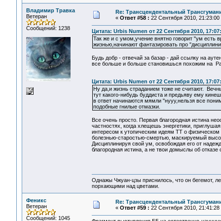
Владимир Травка
Re: Трансцендентальный Трансгумани
Ветеран
«
Ответ #58 :
22 Сентября 2010, 21:23:00
Сообщений: 1238
Цитата: Urbis Numen от 22 Сентября 2010, 17:07
Так же и с умом,учение внятно говорит "ум есть
жизнью,начинают фантазировать про "дисциплини
Будь добр - отвечай за базар - дай ссылку на ауте
все больше и больше становишься похожим на Ра
Цитата: Urbis Numen от 22 Сентября 2010, 17:07
Ну да,и жизнь страданием тоже не считают. Вечн
тут какого-нибудь буддиста и предьяву ему кинеш
в ответ начинаются мямли "нууу,нельзя все поним
подобные гнилые отмазки.
Все очень просто. Первая благородная истина нео
частностях, когда хлещешь энергетики, приглушая
интересом к утопическим идеям ТТ о физическом 
болезнью-старостью-смертью, маскируемый высок
Дисциплинируя свой ум, освобождая его от надежд
благородная истина, а не твои домыслы об отказе 
Однажы Чжуан-цзы приснилось, что он бегемот, л
порхающими над цветами.
Феникс
Re: Трансцендентальный Трансгумани
Ветеран
«
Ответ #59 :
22 Сентября 2010, 21:41:28
Сообщений: 1045