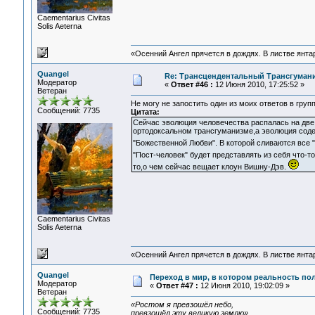
Сaementarius Civitas
Solis Aeterna
«Осенний Ангел прячется в дождях. В листве янтарн
Quangel
Re: Трансцендентальный Трансгумани
Модератор
«
Ответ #46 :
12 Июня 2010, 17:25:52 »
Ветеран
Не могу не запостить один из моих ответов в груп
Сообщений: 7735
Цитата:
Сейчас эволюция человечества распалась на две
ортодоксальном трансгуманизме,а эволюция содер
"Божественной Любви". В которой сливаются все 
"Пост-человек" будет представлять из себя что-т
то,о чем сейчас вещает клоун Вишну-Дэв.
Сaementarius Civitas
Solis Aeterna
«Осенний Ангел прячется в дождях. В листве янтарн
Quangel
Переход в мир, в котором реальность по
Модератор
«
Ответ #47 :
12 Июня 2010, 19:02:09 »
Ветеран
«Ростом я превзошёл небо,
Сообщений: 7735
превзошёл эту великую землю».