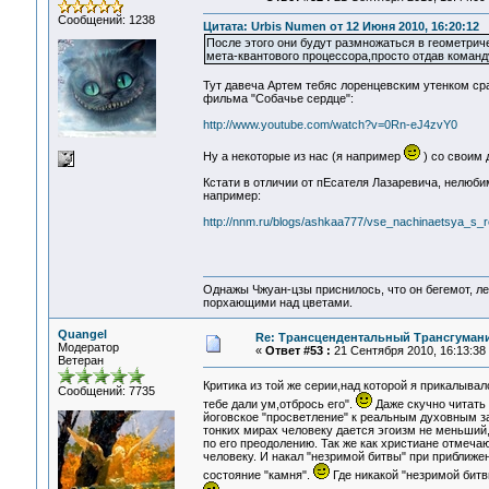
Сообщений: 1238
Цитата: Urbis Numen от 12 Июня 2010, 16:20:12
После этого они будут размножаться в геометрич
мета-квантового процессора,просто отдав команд
Тут давеча Артем тебяс лоренцевским утенком ср
фильма "Собачье сердце":
http://www.youtube.com/watch?v=0Rn-eJ4zvY0
Ну а некоторые из нас (я например
) со своим 
Кстати в отличии от пЕсателя Лазаревича, нелюби
например:
http://nnm.ru/blogs/ashkaa777/vse_nachinaetsya_s_r
Однажы Чжуан-цзы приснилось, что он бегемот, л
порхающими над цветами.
Quangel
Re: Трансцендентальный Трансгумани
Модератор
«
Ответ #53 :
21 Сентября 2010, 16:13:38
Ветеран
Критика из той же серии,над которой я прикалывал
Сообщений: 7735
тебе дали ум,отбрось его".
Даже скучно читать 
йоговское "просветление" к реальным духовным за
тонких мирах человеку дается эгоизм не меньший
по его преодолению. Так же как христиане отмеч
человеку. И накал "незримой битвы" при приближен
состояние "камня".
Где никакой "незримой битв