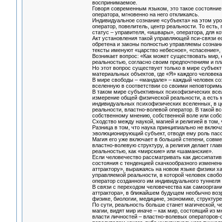
воспринимаемое.
Говоря современным языком, это такое состояние
оператора, мгновенно на него откликаясь.
Индивидуальное сознание «субъекта» на этом уро
оператор, повелитель, центр реальности. То есть
статус – управителя, «ишвары», оператора, для к
Акт установления такой управляющей пси-связи ес
обретена и законы полностью управляемы сознан
тексты именуют «царство небесное», «спасение», а
Возникает вопрос: «Как может существовать мир,
реальностью, согласно своим предпочтениям и п
Но этот вопрос существует только в мире субъек
материальных объектов, где «Я» каждого человека 
В мире свободы – «мандале» – каждый человек с
вселенную в соответствии со своими неповторим
В таком мире субъективных психофизических всел
измерение общей физической реальности, а есть
индивидуальных психофизических вселенных, в цен
реальности, властно-волевой оператор. В такой в
собственному мнению, собственной воле или собств
Сходство между наукой, магией и религией в том,
Разница в том, что наука принципиально не включа
эволюционирующий субъект, отводя ему роль пасси
Магия его уже включает в большей степени, совм
властно-волевую структуру, а религия делает гл
реальностью, как «мирские» или «шаманские».
Если человечество рассматривать как диссипатив
состояния с тенденцией скачкообразного изменени
аттрактору», выражаясь на новом языке физики ха
управляемой реальности, в которой человек свобо
оператор созданного им индивидуального туннеля
В связи с переходом человечества как самоорга
аттрактора», в ближайшем будущем необычно возра
физике, биологии, медицине, экономике, структуре 
По сути, реальность больше станет магической, ч
магии, видят мир иначе – как мир, состоящий из
власти личностей – властно-волевых операторов-