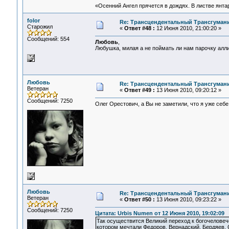
«Осенний Ангел прячется в дождях. В листве янтарн
folor
Re: Трансцендентальный Трансгумани
Старожил
«
Ответ #48 :
12 Июня 2010, 21:00:20 »
Сообщений: 554
Любовь
,
Любушка, милая а не поймать ли нам парочку аллигат
Любовь
Re: Трансцендентальный Трансгумани
Ветеран
«
Ответ #49 :
13 Июня 2010, 09:20:12 »
Сообщений: 7250
Олег Орестович, а Вы не заметили, что я уже себе
Любовь
Re: Трансцендентальный Трансгумани
Ветеран
«
Ответ #50 :
13 Июня 2010, 09:23:22 »
Сообщений: 7250
Цитата: Urbis Numen от 12 Июня 2010, 19:02:09
Так осуществится Великий переход к богочеловече
котором мечтали Федоров, Вернадский, Бердяев, 