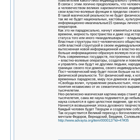
повелителем какого-либо индивидуального туннеля
В связи с этим логично предположить, что человеч
а человечеством великих харизматических индиви
свои властно-волевые функции в пределах своего
В такой магической реальности не будет физичес
так же не будет национальных, кастовых, культур
информационно-имагинальные15 границы личностн
операторов.
Как это ни парадоксально, начнут изменяться ка
времени, мерность пространства и даже ход истор
статуса того или иного «мандалешвары» – владык
Властные структуры пост-человеческого общества
себя властной структурой в своем индивидуальном
вытесненная новой информационной и властно-вол
больше информационно-образную волевую пси-ср
Роль современных государств, построенных по об
– властно-волевые операторы, создатели и повел
и управлять они будут не другими людьми, народа
границах своего пси-домена, своего индивидуальн
Пост-человеческий мир будет похож больше на пс
физической реальности. Тот физический мир, к ко
временных парадоксов, миру пси-доменов и инди
«Свобода воли», «управление реальностью», «пси
понятия независимо от их семантического выраже
тысячелетии.
Нео-религиозно-магическая картина мира станет 
тысячелетия, сама же наука поднимется до небыва
наука сольются в одно целостное видение, где ест
Начнется возвышенная эпоха духовного творчества
Каждый человек будет Творцом и создателем собст
Так осуществится Великий переход к богочеловечес
мечтали Федоров, Вернадский, Бердяев, Соловьев,
http://www.advayta.org/item/000012/?id=47#35