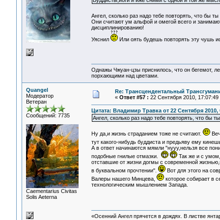
Буддисты,йоги и иже сними с одной и той же мысл
Ангел, сколько раз надо тебе повторять, что бы ты
Они считают ум альфой и омегой всего и занима
дисциплинированию!
Уяснил
Или оять будешь повторять эту чушь и
Однажы Чжуан-цзы приснилось, что он бегемот, л
порхающими над цветами.
Quangel
Re: Трансцендентальный Трансгумани
Модератор
«
Ответ #57 :
22 Сентября 2010, 17:07:49
Ветеран
Цитата: Владимир Травка от 22 Сентября 2010, 
Сообщений: 7735
Ангел, сколько раз надо тебе повторять, что бы 
Ну да,и жизнь страданием тоже не считают.
Веч
тут какого-нибудь буддиста и предьяву ему кинеш
А в ответ начинаются мямли "нууу,нельзя все пон
подобные гнилые отмазки.
Так же и с умом
отставшие от жизни догмы с современной жизнью,
в буквальном прочтении".
Вот для этого на со
Валеры нашего Минцева,
которое собирает в с
технологическим мышлением Запада.
Сaementarius Civitas
Solis Aeterna
«Осенний Ангел прячется в дождях. В листве янтарн