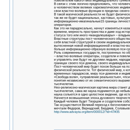
повелителем какого-либо индивидуального туннеля
В связи с этим логично предположить, что человеч
а человечеством великих харизматических индиви
свои властно-волевые функции в пределах своего
В такой магической реальности не будет физичес
так же не будет национальных, кастовых, культур
информационно-имагинальные15 границы личностн
операторов.
Как это ни парадоксально, начнут изменяться ка
времени, мерность пространства и даже ход истор
статуса того или иного «мандалешвары» – владык
Властные структуры пост-человеческого общества
себя властной структурой в своем индивидуальном
вытесненная новой информационной и властно-вол
больше информационно-образную волевую пси-ср
Роль современных государств, построенных по об
– властно-волевые операторы, создатели и повел
и управлять они будут не другими людьми, народа
границах своего пси-домена, своего индивидуальн
Пост-человеческий мир будет похож больше на пс
физической реальности. Тот физический мир, к ко
временных парадоксов, миру пси-доменов и инди
«Свобода воли», «управление реальностью», «пси
понятия независимо от их семантического выраже
тысячелетии.
Нео-религиозно-магическая картина мира станет 
тысячелетия, сама же наука поднимется до небыва
наука сольются в одно целостное видение, где ест
Начнется возвышенная эпоха духовного творчества
Каждый человек будет Творцом и создателем собст
Так осуществится Великий переход к богочеловечес
мечтали Федоров, Вернадский, Бердяев, Соловьев,
http://www.advayta.org/item/000012/?id=47#35