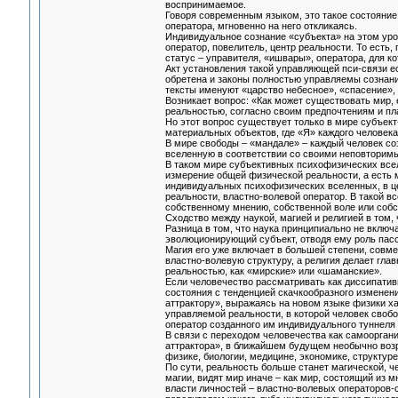
воспринимаемое.
Говоря современным языком, это такое состояние
оператора, мгновенно на него откликаясь.
Индивидуальное сознание «субъекта» на этом уро
оператор, повелитель, центр реальности. То есть
статус – управителя, «ишвары», оператора, для к
Акт установления такой управляющей пси-связи ес
обретена и законы полностью управляемы сознан
тексты именуют «царство небесное», «спасение», а
Возникает вопрос: «Как может существовать мир,
реальностью, согласно своим предпочтениям и п
Но этот вопрос существует только в мире субъек
материальных объектов, где «Я» каждого человека 
В мире свободы – «мандале» – каждый человек с
вселенную в соответствии со своими неповторим
В таком мире субъективных психофизических всел
измерение общей физической реальности, а есть
индивидуальных психофизических вселенных, в цен
реальности, властно-волевой оператор. В такой в
собственному мнению, собственной воле или собств
Сходство между наукой, магией и религией в том,
Разница в том, что наука принципиально не включа
эволюционирующий субъект, отводя ему роль пасси
Магия его уже включает в большей степени, совм
властно-волевую структуру, а религия делает гл
реальностью, как «мирские» или «шаманские».
Если человечество рассматривать как диссипатив
состояния с тенденцией скачкообразного изменени
аттрактору», выражаясь на новом языке физики ха
управляемой реальности, в которой человек свобо
оператор созданного им индивидуального туннеля
В связи с переходом человечества как самоорга
аттрактора», в ближайшем будущем необычно возра
физике, биологии, медицине, экономике, структуре 
По сути, реальность больше станет магической, ч
магии, видят мир иначе – как мир, состоящий из
власти личностей – властно-волевых операторов-