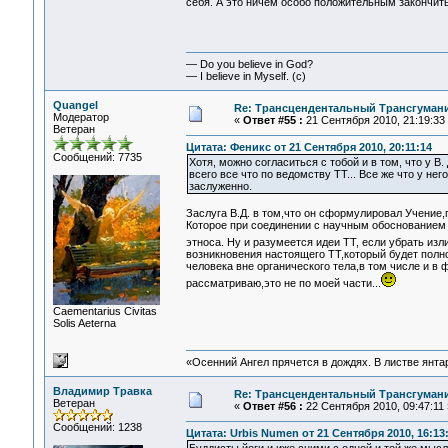
себя. А это ничем особо положительным закончить
— Do you believe in God?
— I believe in Myself. (c)
Quangel
Re: Трансцендентальный Трансгумани
Модератор
«
Ответ #55 :
21 Сентября 2010, 21:19:33
Ветеран
Цитата: Феникс от 21 Сентября 2010, 20:11:14
Сообщений: 7735
Хотя, можно согласиться с тобой и в том, что у В
всего все что по ведомству ТТ... Все же что у не
заслуженно.
Заслуга В.Д. в том,что он сформулировал Учение
Которое при соединении с научным обоснованием с
этноса. Ну и разумеется идеи ТТ, если убрать и
возникновения настоящего ТТ,который будет полн
человека вне органического тела,в том числе и в 
рассматриваю,это не по моей части...
Сaementarius Civitas
Solis Aeterna
«Осенний Ангел прячется в дождях. В листве янтарн
Владимир Травка
Re: Трансцендентальный Трансгумани
Ветеран
«
Ответ #56 :
22 Сентября 2010, 09:47:11 
Сообщений: 1238
Цитата: Urbis Numen от 21 Сентября 2010, 16:13