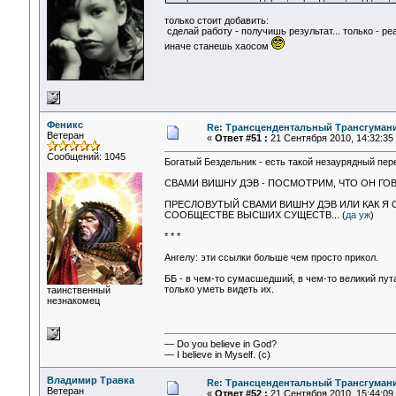
только стоит добавить:
сделай работу - получишь результат... только - ре
иначе станешь хаосом
Феникс
Re: Трансцендентальный Трансгумани
Ветеран
«
Ответ #51 :
21 Сентября 2010, 14:32:35
Сообщений: 1045
Богатый Бездельник - есть такой незаурядный пе
СВАМИ ВИШНУ ДЭВ - ПОСМОТРИМ, ЧТО ОН ГОВ
ПРЕСЛОВУТЫЙ СВАМИ ВИШНУ ДЭВ ИЛИ КАК Я СЕ
СООБЩЕСТВЕ ВЫСШИХ СУЩЕСТВ... (
да уж
)
* * *
Ангелу: эти ссылки больше чем просто прикол.
ББ - в чем-то сумасшедший, в чем-то великий пут
только уметь видеть их.
таинственный
незнакомец
— Do you believe in God?
— I believe in Myself. (c)
Владимир Травка
Re: Трансцендентальный Трансгумани
Ветеран
«
Ответ #52 :
21 Сентября 2010, 15:44:09