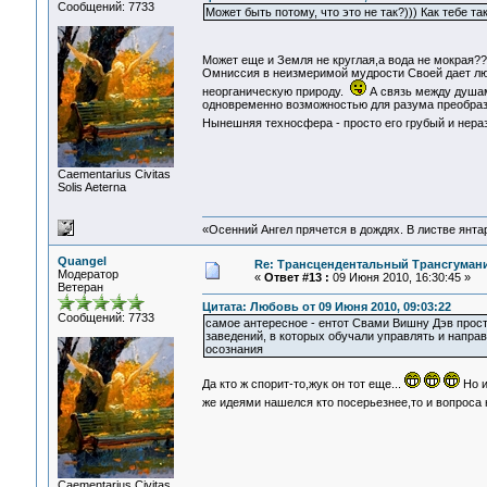
Сообщений: 7733
Может быть потому, что это не так?))) Как тебе т
Может еще и Земля не круглая,а вода не мокрая?
Омниссия в неизмеримой мудрости Своей дает л
неорганическую природу.
А связь между душами
одновременно возможностью для разума преобразо
Нынешняя техносфера - просто его грубый и нер
Сaementarius Civitas
Solis Aeterna
«Осенний Ангел прячется в дождях. В листве янтарн
Quangel
Re: Трансцендентальный Трансгумани
Модератор
«
Ответ #13 :
09 Июня 2010, 16:30:45 »
Ветеран
Цитата: Любовь от 09 Июня 2010, 09:03:22
Сообщений: 7733
самое антересное - ентот Свами Вишну Дэв прос
заведений, в которых обучали управлять и напра
осознания
Да кто ж спорит-то,жук он тот еще...
Но и
же идеями нашелся кто посерьезнее,то и вопроса
Сaementarius Civitas