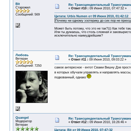
Bit
Re: Трансцендентальный Трансгумани
Старожил
«
Ответ #10 :
09 Июня 2010, 07:47:32 »
Сообщений: 569
Цитата: Urbis Numen от 09 Июня 2010, 01:42:12
Почему ни одному эзотерику до сих пор не приход
Может быть потому, что это не так?))) Как тебе т
Или ты думаешь, что столь сложная и заковыриста
исключительно наимудрейшим?
Любовь
Re: Трансцендентальный Трансгумани
Ветеран
«
Ответ #11 :
09 Июня 2010, 09:03:22 »
Сообщений: 7250
самое антересное - ентот Свами Вишну Дэв прост
в которых обучали управлять и направлять массы
подкованный, однако
Quangel
Re: Трансцендентальный Трансгумани
Модератор
«
Ответ #12 :
09 Июня 2010, 16:26:46 »
Ветеран
Цитата: Bit от 09 Июня 2010, 07:47:32