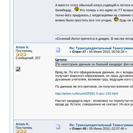
А вместо этого обычный клоун,сидящий в лотосе 
билиберду...
Кто теперь к его идям по ТТ всерь
техно-йогу придумать,с медитациями на слияние 
можно было простить все что угодно,
будь он 
«Осенний Ангел прячется в дождях. В листве янтарн
Artem K.
Re: Трансцендентальный Трансгумани
Постоялец
«
Ответ #7 :
09 Июня 2010, 00:59:28 »
Сообщений: 207
Цитата:
По некоторым данным он бывший кандидат физ-ма
Вряд ли. По его официальным данным, он с млады
получает мирского образования, но лишь духовное
духовным учителем, великим гуру, ведущим кого с
По данным же его критиков, он получил военное о
http://ariom.ru/forum/t25991-0-asc-150.html
Насчет кандидата наук - возможно ты перепутал е
вроде да. Кстати, совершенно не сектант. Но все р
Artem K.
Re: Трансцендентальный Трансгумани
Постоялец
«
Ответ #8 :
09 Июня 2010, 01:07:46 »