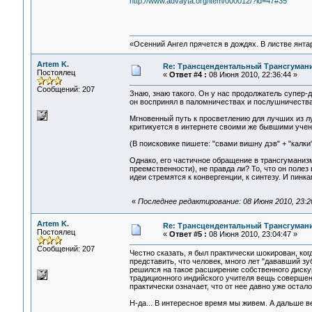
http://www.advayta.org/item/000012/?id=47#35
«Осенний Ангел прячется в дождях. В листве янтарн
Artem K.
Re: Трансцендентальный Трансгумани
Постоялец
«
Ответ #4 :
08 Июня 2010, 22:36:44 »
Сообщений: 207
Знаю, знаю такого. Он у нас продолжатель супер-
он воспринял в паломничествах и послушничества
Мгновенный путь к просветлению для лучших из лу
критикуется в интернете своими же бывшими учен
(В поисковике пишете: "свами вишну дэв" + "калки"
Однако, его частичное обращение в трансгуманиз
преемственности), не правда ли? То, что он полез
идеи стремятся к конвергенции, к синтезу. И пинкам
«
Последнее редактирование: 08 Июня 2010, 23:20
Artem K.
Re: Трансцендентальный Трансгумани
Постоялец
«
Ответ #5 :
08 Июня 2010, 23:04:47 »
Сообщений: 207
Честно сказать, я был практически шокирован, ког
представить, что человек, много лет "дававший з
решился на такое расширение собственного диску
традиционного индийского учителя вещь совершенн
практически означает, что от нее давно уже оста
Н-да... В интересное время мы живем. А дальше в