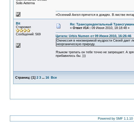
Solis Aeterna
«Осенний Ангел прячется в дождях. В листве янтарн
Bit
Re: Трансцендентальный Трансгумани
Старожил
«
Ответ #14 :
09 Июня 2010, 18:18:48 »
Сообщений: 569
Цитата: Urbis Numen от 09 Июня 2010, 16:26:46
Омниссия в неизмеримой мудрости Своей дает л
неорганическую природу.
Языком трепать он тебе точно не запрещает. А зр
прибавилось бы. )))
Страниц:
[
1
]
2
3
...
16
Все
Powered by SMF 1.1.10