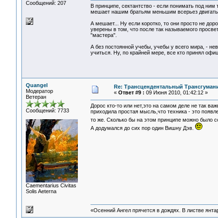
Сообщений: 207
В принципе, сектантство - если понимать под ним 
мешает нашим братьям меньшим всерьез двигать 
А мешает... Ну если коротко, то они просто не до
уверены в том, что после так называемого просве
"мастера".
А без постоянной учебы, учебы у всего мира, - н
учиться. Ну, по крайней мере, все кто принял офи
Quangel
Re: Трансцендентальный Трансгумани
Модератор
«
Ответ #9 :
09 Июня 2010, 01:42:12 »
Ветеран
Дорос кто-то или нет,это на самом деле не так ва
Сообщений: 7733
приходила простая мысль,что техника - это появле
то же. Сколько бы на этом принципе можно было со
А додумался до сих пор один Вишну Дэв.
Сaementarius Civitas
Solis Aeterna
«Осенний Ангел прячется в дождях. В листве янтарн