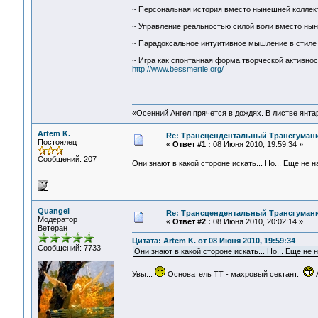
~ Персональная история вместо нынешней коллект
~ Управление реальностью силой воли вместо ны
~ Парадоксальное интуитивное мышление в стиле
~ Игра как спонтанная форма творческой активно
http://www.bessmertie.org/
«Осенний Ангел прячется в дождях. В листве янтарн
Artem K.
Re: Трансцендентальный Трансгумани
Постоялец
«
Ответ #1 :
08 Июня 2010, 19:59:34 »
Сообщений: 207
Они знают в какой стороне искать... Но... Еще не 
Quangel
Re: Трансцендентальный Трансгумани
Модератор
«
Ответ #2 :
08 Июня 2010, 20:02:14 »
Ветеран
Цитата: Artem K. от 08 Июня 2010, 19:59:34
Сообщений: 7733
Они знают в какой стороне искать... Но... Еще не 
Увы...
Основатель ТТ - махровый сектант.
А