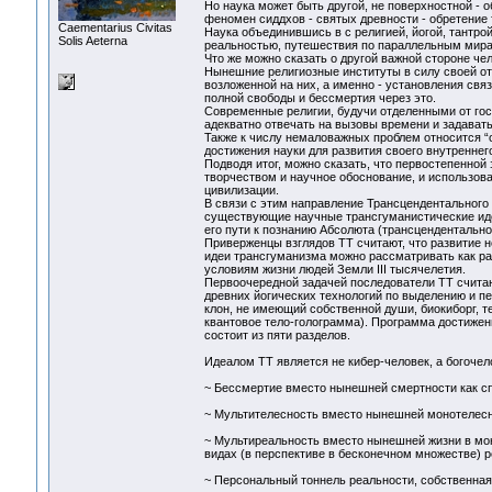
Но наука может быть другой, не поверхностной -
феномен сиддхов - святых древности - обретение т
Сaementarius Civitas
Наука объединившись в с религией, йогой, тантро
Solis Aeterna
реальностью, путешествия по параллельным мирам
Что же можно сказать о другой важной стороне че
Нынешние религиозные институты в силу своей от
возложенной на них, а именно - установления св
полной свободы и бессмертия через это.
Современные религии, будучи отделенными от го
адекватно отвечать на вызовы времени и задава
Также к числу немаловажных проблем относится 
достижения науки для развития своего внутреннег
Подводя итог, можно сказать, что первостепенной 
творчеством и научное обоснование, и использо
цивилизации.
В связи с этим направление Трансцендентальног
существующие научные трансгуманистические идеи
его пути к познанию Абсолюта (трансцендентально
Приверженцы взглядов ТТ считают, что развитие н
идеи трансгуманизма можно рассматривать как ра
условиям жизни людей Земли III тысячелетия.
Первоочередной задачей последователи ТТ считаю
древних йогических технологий по выделению и п
клон, не имеющий собственной души, биокиборг, т
квантовое тело-голограмма). Программа достижен
состоит из пяти разделов.
Идеалом ТТ является не кибер-человек, а богочел
~ Бессмертие вместо нынешней смертности как сп
~ Мультителесность вместо нынешней монотелесн
~ Мультиреальность вместо нынешней жизни в мон
видах (в перспективе в бесконечном множестве) 
~ Персональный тоннель реальности, собственная