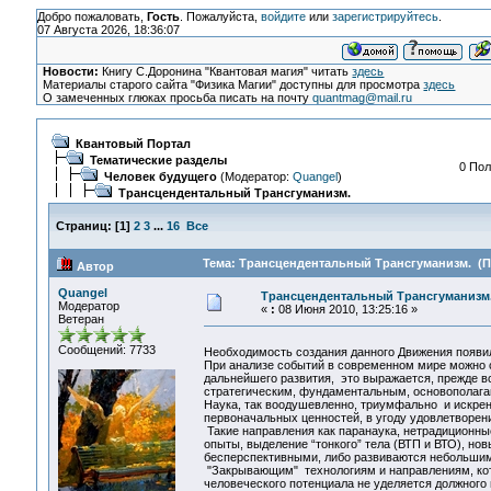
Добро пожаловать,
Гость
. Пожалуйста,
войдите
или
зарегистрируйтесь
.
07 Августа 2026, 18:36:07
Новости:
Книгу С.Доронина "Квантовая магия" читать
здесь
Материалы старого сайта "Физика Магии" доступны для просмотра
здесь
О замеченных глюках просьба писать на почту
quantmag@mail.ru
Квантовый Портал
Тематические разделы
0 Пол
Человек будущего
(Модератор:
Quangel
)
Трансцендентальный Трансгуманизм.
Страниц:
[
1
]
2
3
...
16
Все
Тема: Трансцендентальный Трансгуманизм. (Пр
Автор
Quangel
Трансцендентальный Трансгуманизм
Модератор
«
:
08 Июня 2010, 13:25:16 »
Ветеран
Сообщений: 7733
Необходимость создания данного Движения появил
При анализе событий в современном мире можно 
дальнейшего развития, это выражается, прежде в
стратегическим, фундаментальным, основополаг
Наука, так воодушевленно, триумфально и искрен
первоначальных ценностей, в угоду удовлетворе
Такие направления как паранаука, нетрадиционны
опыты, выделение “тонкого” тела (ВТП и ВТО), но
бесперспективными, либо развиваются небольшим
"Закрывающим" технологиям и направлениям, кот
человеческого потенциала не уделяется должного