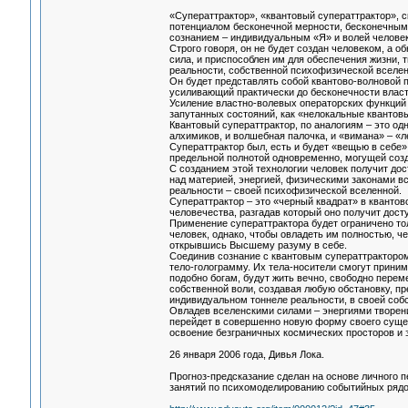
«Суператтрактор», «квантовый суператтрактор», с
потенциалом бесконечной мерности, бесконечным 
сознанием – индивидуальным «Я» и волей человек
Строго говоря, он не будет создан человеком, а
сила, и приспособлен им для обеспечения жизни, 
реальности, собственной психофизической вселен
Он будет представлять собой квантово-волновой 
усиливающий практически до бесконечности власт
Усиление властно-волевых операторских функций с
запутанных состояний, как «нелокальные квантовы
Квантовый суператтрактор, по аналогиям – это о
алхимиков, и волшебная палочка, и «вимана» – «
Суператтрактор был, есть и будет «вещью в себе»
предельной полнотой одновременно, могущей созд
С созданием этой технологии человек получит дос
над материей, энергией, физическими законами в
реальности – своей психофизической вселенной.
Суператтрактор – это «черный квадрат» в квантово
человечества, разгадав который оно получит дос
Применение суператтрактора будет ограничено то
человек, однако, чтобы овладеть им полностью, ч
открывшись Высшему разуму в себе.
Соединив сознание с квантовым суператтрактором,
тело-голограмму. Их тела-носители смогут прини
подобно богам, будут жить вечно, свободно перем
собственной воли, создавая любую обстановку, пр
индивидуальном тоннеле реальности, в своей соб
Овладев вселенскими силами – энергиями творени
перейдет в совершенно новую форму своего сущес
освоение безграничных космических просторов и 
26 января 2006 года, Дивья Лока.
Прогноз-предсказание сделан на основе личного п
занятий по психомоделированию событийных рядо