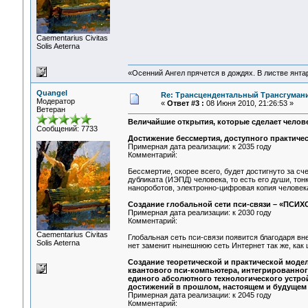
Сaementarius Civitas
Solis Aeterna
«Осенний Ангел прячется в дождях. В листве янтарн
Quangel
Re: Трансцендентальный Трансгумани
Модератор
«
Ответ #3 :
08 Июня 2010, 21:26:53 »
Ветеран
Величайшие открытия, которые сделает челове
Сообщений: 7733
Достижение бессмертия, доступного практичес
Примерная дата реализации: к 2035 году
Комментарий:
Бессмертие, скорее всего, будет достигнуто за с
дубликата (ИЭПД) человека, то есть его души, тонк
нанороботов, электронно-цифровая копия человека
Создание глобальной сети пси-связи – «ПСИХ
Примерная дата реализации: к 2030 году
Комментарий:
Сaementarius Civitas
Глобальная сеть пси-связи появится благодаря в
Solis Aeterna
нет заменит нынешнюю сеть Интернет так же, как 
Создание теоретической и практической модел
квантового пси-компьютера, интегрированного
единого абсолютного технологического устрой
достижений в прошлом, настоящем и будущем 
Примерная дата реализации: к 2045 году
Комментарий: