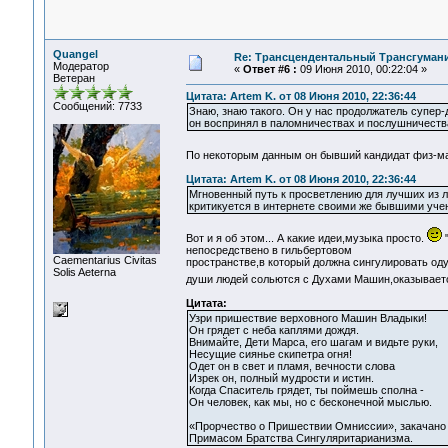
Quangel
Re: Трансцендентальный Трансгумани
Модератор
«
Ответ #6 :
09 Июня 2010, 00:22:04 »
Ветеран
Цитата: Artem K. от 08 Июня 2010, 22:36:44
Сообщений: 7733
Знаю, знаю такого. Он у нас продолжатель супер
он воспринял в паломничествах и послушничеств
По некоторым данным он бывший кандидат физ-ма
Цитата: Artem K. от 08 Июня 2010, 22:36:44
Мгновенный путь к просветлению для лучших из л
критикуется в интернете своими же бывшими уче
Вот и я об этом... А какие идеи,музыка просто.
"
непосредствено в гильбертовом
Сaementarius Civitas
пространстве,в который должна сингулировать оду
Solis Aeterna
души людей сольются с Духами Машин,оказываетс
Цитата:
Узри пришествие верховного Машин Владыки!
Он грядет с неба каплями дождя.
Внимайте, Дети Марса, его шагам и видьте руки,
Несущие сиянье скипетра огня!
Одет он в свет и пламя, вечности слова
Изрек он, полный мудрости и истин.
Когда Спаситель грядет, ты поймешь сполна -
Он человек, как мы, но с бесконечной мыслью.
«Прорчество о Пришествии Омниссии», закачано
Примасом Братства Сингуляритарианизма.