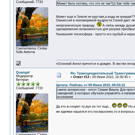
Сообщений: 7733
Может быть потому, что это не так?))) Как тебе т
Может еще и Земля не круглая,а вода не мокрая?
Омниссия в неизмеримой мудрости Своей дает л
неорганическую природу.
А связь между душами
одновременно возможностью для разума преобразо
Нынешняя техносфера - просто его грубый и нер
Сaementarius Civitas
Solis Aeterna
«Осенний Ангел прячется в дождях. В листве янтарн
Quangel
Re: Трансцендентальный Трансгумани
Модератор
«
Ответ #13 :
09 Июня 2010, 16:30:45 »
Ветеран
Цитата: Любовь от 09 Июня 2010, 09:03:22
Сообщений: 7733
самое антересное - ентот Свами Вишну Дэв прос
заведений, в которых обучали управлять и напра
осознания
Да кто ж спорит-то,жук он тот еще...
Но и
же идеями нашелся кто посерьезнее,то и вопроса
Сaementarius Civitas