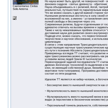
Но наука может быть другой, не поверхностной -
феномен сиддхов - святых древности - обретение т
Сaementarius Civitas
Наука объединившись в с религией, йогой, тантро
Solis Aeterna
реальностью, путешествия по параллельным мирам
Что же можно сказать о другой важной стороне че
Нынешние религиозные институты в силу своей от
возложенной на них, а именно - установления св
полной свободы и бессмертия через это.
Современные религии, будучи отделенными от го
адекватно отвечать на вызовы времени и задава
Также к числу немаловажных проблем относится 
достижения науки для развития своего внутреннег
Подводя итог, можно сказать, что первостепенной 
творчеством и научное обоснование, и использо
цивилизации.
В связи с этим направление Трансцендентальног
существующие научные трансгуманистические идеи
его пути к познанию Абсолюта (трансцендентально
Приверженцы взглядов ТТ считают, что развитие н
идеи трансгуманизма можно рассматривать как ра
условиям жизни людей Земли III тысячелетия.
Первоочередной задачей последователи ТТ считаю
древних йогических технологий по выделению и п
клон, не имеющий собственной души, биокиборг, т
квантовое тело-голограмма). Программа достижен
состоит из пяти разделов.
Идеалом ТТ является не кибер-человек, а богочел
~ Бессмертие вместо нынешней смертности как сп
~ Мультителесность вместо нынешней монотелесн
~ Мультиреальность вместо нынешней жизни в мон
видах (в перспективе в бесконечном множестве) 
~ Персональный тоннель реальности, собственная