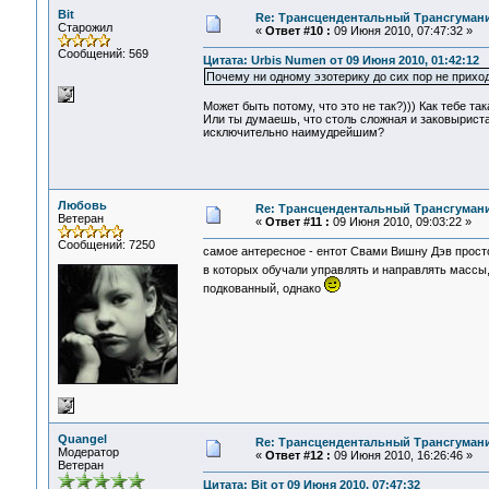
Bit
Re: Трансцендентальный Трансгумани
Старожил
«
Ответ #10 :
09 Июня 2010, 07:47:32 »
Сообщений: 569
Цитата: Urbis Numen от 09 Июня 2010, 01:42:12
Почему ни одному эзотерику до сих пор не приход
Может быть потому, что это не так?))) Как тебе т
Или ты думаешь, что столь сложная и заковыриста
исключительно наимудрейшим?
Любовь
Re: Трансцендентальный Трансгумани
Ветеран
«
Ответ #11 :
09 Июня 2010, 09:03:22 »
Сообщений: 7250
самое антересное - ентот Свами Вишну Дэв прост
в которых обучали управлять и направлять массы
подкованный, однако
Quangel
Re: Трансцендентальный Трансгумани
Модератор
«
Ответ #12 :
09 Июня 2010, 16:26:46 »
Ветеран
Цитата: Bit от 09 Июня 2010, 07:47:32