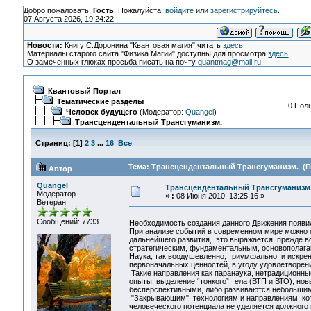
Добро пожаловать,
Гость
. Пожалуйста,
войдите
или
зарегистрируйтесь
.
07 Августа 2026, 19:24:22
Новости:
Книгу С.Доронина "Квантовая магия" читать
здесь
Материалы старого сайта "Физика Магии" доступны для просмотра
здесь
О замеченных глюках просьба писать на почту
quantmag@mail.ru
Квантовый Портал
Тематические разделы
0 Поль
Человек будущего
(Модератор:
Quangel
)
Трансцендентальный Трансгуманизм.
Страниц:
[
1
]
2
3
...
16
Все
Тема: Трансцендентальный Трансгуманизм. (Пр
Автор
Quangel
Трансцендентальный Трансгуманизм
Модератор
«
:
08 Июня 2010, 13:25:16 »
Ветеран
Сообщений: 7733
Необходимость создания данного Движения появил
При анализе событий в современном мире можно 
дальнейшего развития, это выражается, прежде в
стратегическим, фундаментальным, основополаг
Наука, так воодушевленно, триумфально и искрен
первоначальных ценностей, в угоду удовлетворе
Такие направления как паранаука, нетрадиционны
опыты, выделение “тонкого” тела (ВТП и ВТО), но
бесперспективными, либо развиваются небольшим
"Закрывающим" технологиям и направлениям, кот
человеческого потенциала не уделяется должного