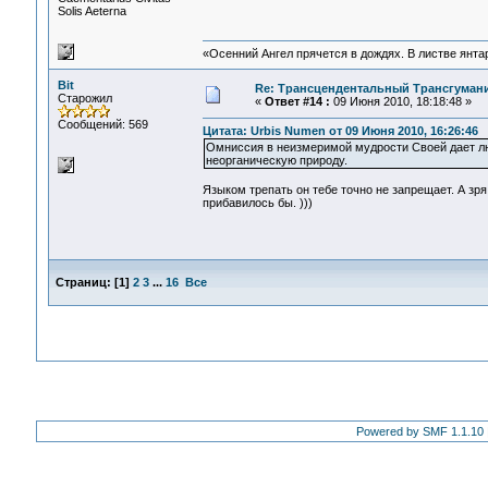
Solis Aeterna
«Осенний Ангел прячется в дождях. В листве янтарн
Bit
Re: Трансцендентальный Трансгумани
Старожил
«
Ответ #14 :
09 Июня 2010, 18:18:48 »
Сообщений: 569
Цитата: Urbis Numen от 09 Июня 2010, 16:26:46
Омниссия в неизмеримой мудрости Своей дает л
неорганическую природу.
Языком трепать он тебе точно не запрещает. А зр
прибавилось бы. )))
Страниц:
[
1
]
2
3
...
16
Все
Powered by SMF 1.1.10