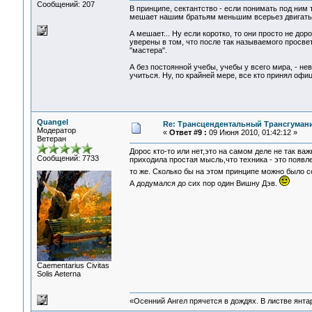
Сообщений: 207
В принципе, сектантство - если понимать под ним 
мешает нашим братьям меньшим всерьез двигать 
А мешает... Ну если коротко, то они просто не до
уверены в том, что после так называемого просве
"мастера".
А без постоянной учебы, учебы у всего мира, - н
учиться. Ну, по крайней мере, все кто принял офи
Quangel
Re: Трансцендентальный Трансгумани
Модератор
«
Ответ #9 :
09 Июня 2010, 01:42:12 »
Ветеран
Дорос кто-то или нет,это на самом деле не так ва
Сообщений: 7733
приходила простая мысль,что техника - это появле
то же. Сколько бы на этом принципе можно было со
А додумался до сих пор один Вишну Дэв.
Сaementarius Civitas
Solis Aeterna
«Осенний Ангел прячется в дождях. В листве янтарн