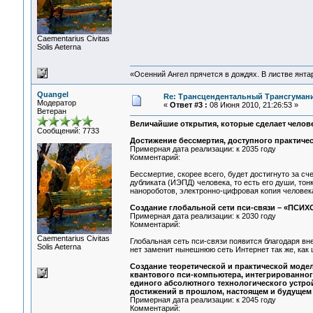
Сaementarius Civitas
Solis Aeterna
«Осенний Ангел прячется в дождях. В листве янтарн
Quangel
Re: Трансцендентальный Трансгумани
Модератор
«
Ответ #3 :
08 Июня 2010, 21:26:53 »
Ветеран
Величайшие открытия, которые сделает челове
Сообщений: 7733
Достижение бессмертия, доступного практичес
Примерная дата реализации: к 2035 году
Комментарий:
Бессмертие, скорее всего, будет достигнуто за с
дубликата (ИЭПД) человека, то есть его души, тонк
нанороботов, электронно-цифровая копия человека
Создание глобальной сети пси-связи – «ПСИХ
Примерная дата реализации: к 2030 году
Комментарий:
Сaementarius Civitas
Глобальная сеть пси-связи появится благодаря в
Solis Aeterna
нет заменит нынешнюю сеть Интернет так же, как 
Создание теоретической и практической модел
квантового пси-компьютера, интегрированного
единого абсолютного технологического устрой
достижений в прошлом, настоящем и будущем 
Примерная дата реализации: к 2045 году
Комментарий: