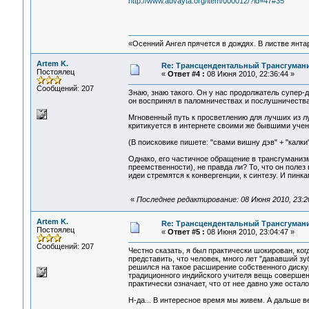
http://www.advayta.org/item/000012/?id=47#35
«Осенний Ангел прячется в дождях. В листве янтарн
Artem K.
Re: Трансцендентальный Трансгумани
Постоялец
«
Ответ #4 :
08 Июня 2010, 22:36:44 »
Сообщений: 207
Знаю, знаю такого. Он у нас продолжатель супер-
он воспринял в паломничествах и послушничества
Мгновенный путь к просветлению для лучших из лу
критикуется в интернете своими же бывшими учен
(В поисковике пишете: "свами вишну дэв" + "калки"
Однако, его частичное обращение в трансгуманиз
преемственности), не правда ли? То, что он полез
идеи стремятся к конвергенции, к синтезу. И пинкам
«
Последнее редактирование: 08 Июня 2010, 23:20
Artem K.
Re: Трансцендентальный Трансгумани
Постоялец
«
Ответ #5 :
08 Июня 2010, 23:04:47 »
Сообщений: 207
Честно сказать, я был практически шокирован, ког
представить, что человек, много лет "дававший з
решился на такое расширение собственного диску
традиционного индийского учителя вещь совершенн
практически означает, что от нее давно уже оста
Н-да... В интересное время мы живем. А дальше в