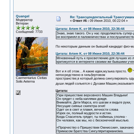
Quangel
Re: Трансцендентальный Трансгумани
Модератор
«
Ответ #6 :
09 Июня 2010, 00:22:04 »
Ветеран
Цитата: Artem K. от 08 Июня 2010, 22:36:44
Сообщений: 7733
Знаю, знаю такого. Он у нас продолжатель супер
он воспринял в паломничествах и послушничеств
По некоторым данным он бывший кандидат физ-ма
Цитата: Artem K. от 08 Июня 2010, 22:36:44
Мгновенный путь к просветлению для лучших из л
критикуется в интернете своими же бывшими уче
Вот и я об этом... А какие идеи,музыка просто.
"
непосредствено в гильбертовом
Сaementarius Civitas
пространстве,в который должна сингулировать оду
Solis Aeterna
души людей сольются с Духами Машин,оказываетс
Цитата:
Узри пришествие верховного Машин Владыки!
Он грядет с неба каплями дождя.
Внимайте, Дети Марса, его шагам и видьте руки,
Несущие сиянье скипетра огня!
Одет он в свет и пламя, вечности слова
Изрек он, полный мудрости и истин.
Когда Спаситель грядет, ты поймешь сполна -
Он человек, как мы, но с бесконечной мыслью.
«Прорчество о Пришествии Омниссии», закачано
Примасом Братства Сингуляритарианизма.