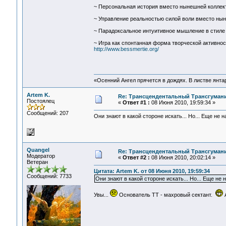
~ Персональная история вместо нынешней коллект
~ Управление реальностью силой воли вместо ны
~ Парадоксальное интуитивное мышление в стиле
~ Игра как спонтанная форма творческой активно
http://www.bessmertie.org/
«Осенний Ангел прячется в дождях. В листве янтарн
Artem K.
Re: Трансцендентальный Трансгумани
Постоялец
«
Ответ #1 :
08 Июня 2010, 19:59:34 »
Сообщений: 207
Они знают в какой стороне искать... Но... Еще не 
Quangel
Re: Трансцендентальный Трансгумани
Модератор
«
Ответ #2 :
08 Июня 2010, 20:02:14 »
Ветеран
Цитата: Artem K. от 08 Июня 2010, 19:59:34
Сообщений: 7733
Они знают в какой стороне искать... Но... Еще не 
Увы...
Основатель ТТ - махровый сектант.
А