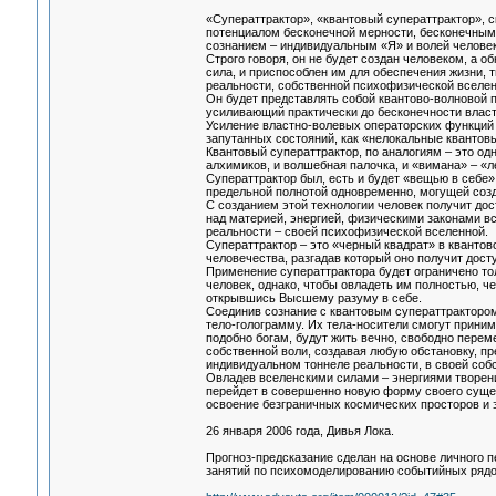
«Суператтрактор», «квантовый суператтрактор», с
потенциалом бесконечной мерности, бесконечным 
сознанием – индивидуальным «Я» и волей человек
Строго говоря, он не будет создан человеком, а
сила, и приспособлен им для обеспечения жизни, 
реальности, собственной психофизической вселен
Он будет представлять собой квантово-волновой 
усиливающий практически до бесконечности власт
Усиление властно-волевых операторских функций с
запутанных состояний, как «нелокальные квантовы
Квантовый суператтрактор, по аналогиям – это о
алхимиков, и волшебная палочка, и «вимана» – «
Суператтрактор был, есть и будет «вещью в себе»
предельной полнотой одновременно, могущей созд
С созданием этой технологии человек получит дос
над материей, энергией, физическими законами в
реальности – своей психофизической вселенной.
Суператтрактор – это «черный квадрат» в квантово
человечества, разгадав который оно получит дос
Применение суператтрактора будет ограничено то
человек, однако, чтобы овладеть им полностью, ч
открывшись Высшему разуму в себе.
Соединив сознание с квантовым суператтрактором,
тело-голограмму. Их тела-носители смогут прини
подобно богам, будут жить вечно, свободно перем
собственной воли, создавая любую обстановку, пр
индивидуальном тоннеле реальности, в своей соб
Овладев вселенскими силами – энергиями творени
перейдет в совершенно новую форму своего сущес
освоение безграничных космических просторов и 
26 января 2006 года, Дивья Лока.
Прогноз-предсказание сделан на основе личного п
занятий по психомоделированию событийных рядо