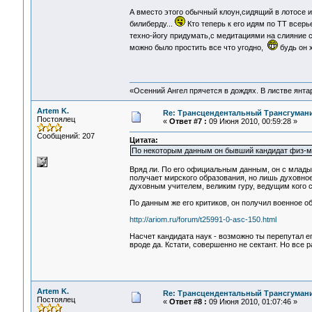
А вместо этого обычный клоун,сидящий в лотосе 
билиберду...
Кто теперь к его идям по ТТ всерь
техно-йогу придумать,с медитациями на слияние 
можно было простить все что угодно,
будь он 
«Осенний Ангел прячется в дождях. В листве янтарн
Artem K.
Re: Трансцендентальный Трансгумани
Постоялец
«
Ответ #7 :
09 Июня 2010, 00:59:28 »
Сообщений: 207
Цитата:
По некоторым данным он бывший кандидат физ-ма
Вряд ли. По его официальным данным, он с млады
получает мирского образования, но лишь духовное
духовным учителем, великим гуру, ведущим кого с
По данным же его критиков, он получил военное о
http://ariom.ru/forum/t25991-0-asc-150.html
Насчет кандидата наук - возможно ты перепутал е
вроде да. Кстати, совершенно не сектант. Но все р
Artem K.
Re: Трансцендентальный Трансгумани
Постоялец
«
Ответ #8 :
09 Июня 2010, 01:07:46 »