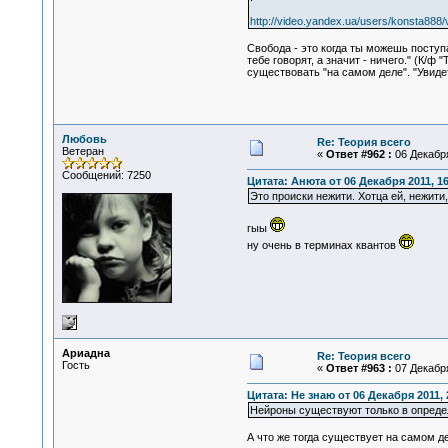
http://video.yandex.ua/users/konsta888
Свобода - это когда ты можешь пост
тебе говорят, а значит - ничего." (К/
существовать "на самом деле". "Увидет
Любовь
Re: Теория всего
Ветеран
«
Ответ #962 :
06 Декабря
Сообщений: 7250
Цитата: Анюта от 06 Декабря 2011, 16
Это происки нежити. Хотца ей, нежити
гыы
ну очень в терминах квантов
Ариадна
Re: Теория всего
Гость
«
Ответ #963 :
07 Декабря
Цитата: Не знаю от 06 Декабря 2011, 
Нейроны существуют только в определё
А что же тогда существует на самом д