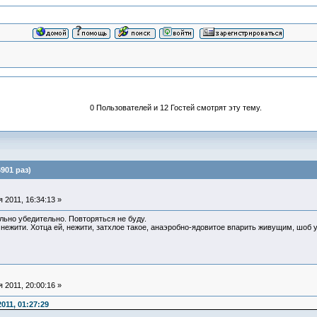
0 Пользователей и 12 Гостей смотрят эту тему.
901 раз)
 2011, 16:34:13 »
льно убедительно. Повторяться не буду.
 нежити. Хотца ей, нежити, затхлое такое, анаэробно-ядовитое впарить живущим, шоб 
 2011, 20:00:16 »
011, 01:27:29