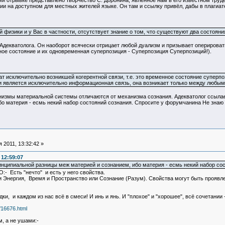
ми отрывке представлено творчество С. Доронина, явленное нам в его известном труде
 на доступном для местных жителей языке. Он там и ссылку привёл, дабы в плагиате 
й физики и у Вас в частности, отсутствует знание о том, что существуют два состоян
декватолога. Он наоборот всячески отрицает любой дуализм и призывает оперировать
ное состояние и их одновременная суперпозиция - Суперпозиция Суперпозиций!).
тат исключительно возникшей когерентной связи, т.е. это временное состояние суп
 является исключительно информационная связь, она возникает только между любым
низмы материальной системы отличаются от механизма сознания. Адекватолог ссылаетс
о материя - есмь некий набор состояний сознания. Спросите у форумчанина Не знаю 
 2011, 13:32:42 »
 12:59:07
ринципиальной разницы меж материей и сознанием, ибо материя - есмь некий набор со
О:- Есть "нечто" и есть у него свойства.
и Энергия, Время и Пространство или Сознание (Разум). Свойства могут быть проявлены
дки, и каждом из нас всё в смеси! И инь и янь. И "плохое" и "хорошее", всё сочетании
f/16676.html
, а не ушами:-