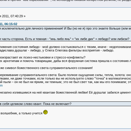
 2011, 07:40:29 »
1, 06:15:02
 и исключительно для личного применения! И Вы (но не я) про это знаете больше (или 
я часть-сторона. Есть и темная - "инь либо янь" = "их либе дих" = лебидо? или либизи?
остижения состояния либидо - моё должно состыковаться с твоим, иначе - недопонимани
ладислава дуршлаг - либидо, у Олега Олегова фильтры восприятия - либидо.
произрастают их психо-нестыковки и стрессо-конфликты?
их архетипам и помочь товарищам, дабы вся форумная система пришла к состоянию ли
 же символ божественного света супраментального сознания!
переживание супраментального света: Было полное ощущение силы, тепла, золота: оно 
лками, ни даже точками, если только вы не используете слово "точка" в математическ
й пыли – он не был ни ярким, ни темным; это не был свет так, как мы его понимаем; э
tm
незапно излившимся на неё квантам божественной любви! Её дуршлаг забился цементо
 себя целиком слово квант. Пока не включает?
е волшебник, а только учится