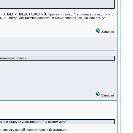
 - В ПЛЕНУ ПРЕДСТАВЛЕНИЙ. Причём - чужих. "Ты знаешь только то, что
ше - нигде. Достаточно поверить в какие-либо из них, как они станут
Записан
изненного тонуса.
Записан
к они станут существовать "на самом деле".
та ссылку на сей зело интересный материал.