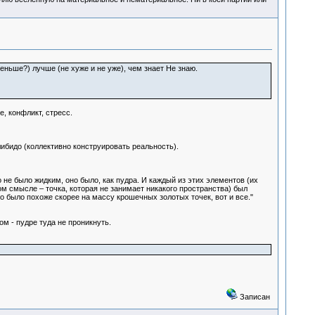
меньше?) лучше (не хуже и не уже), чем знает Не знаю.
е, конфликт, стресс.
бидо (коллективно конструировать реальность).
не было жидким, оно было, как пудра. И каждый из этих элементов (их
ом смысле – точка, которая не занимает никакого пространства) был
то было похоже скорее на массу крошечных золотых точек, вот и все."
м - пудре туда не проникнуть.
Записан