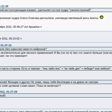
:21:39
ной рестуктуризации взывал , распылял густую пудру "умопостроений" .
трояемая пудра Олега Олегова распылила умопредставляемый моск Анюты
бря 2011, 05:46:27 от Ариадна
»
 2011, 06:15:02 »
 01:47:10
еле (без кавычек) вместо нейронов?
и исключительно для личного применения! И Вы (но не я) про это знаете больше (или м
ает, на что намекает!
я часть-сторона. Есть и темная - "инь либо янь" = "их либе дих" = лебидо? или либизи?
 молю! Женщин я других Не знаю, лишь тебя боготворю и на девок не смотрю
в себя целиком слово квант. Пока не включает?
011, 01:27:29
вый)
логии и прочих "ква-образований"", не исповедую никакой конкретной религии, не раз