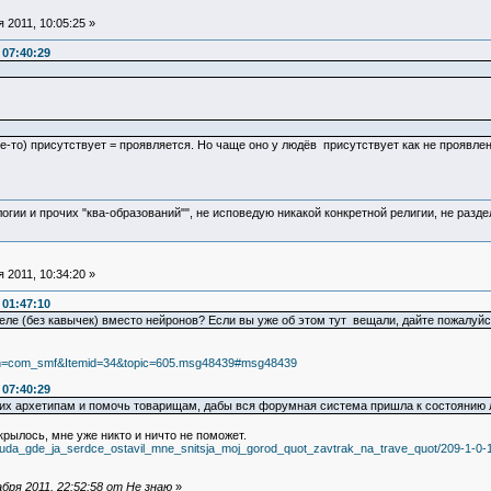
 2011, 10:05:25 »
 07:40:29
е-то) присутствует = проявляется. Но чаще оно у людёв присутствует как не проявлен
логии и прочих "ква-образований"", не исповедую никакой конкретной религии, не раз
 2011, 10:34:20 »
 01:47:10
деле (без кавычек) вместо нейронов? Если вы уже об этом тут вещали, дайте пожалуйс
tion=com_smf&Itemid=34&topic=605.msg48439#msg48439
 07:40:29
их архетипам и помочь товарищам, дабы вся форумная система пришла к состоянию л
ткрылось, мне уже никто и ничто не поможет.
ve/tuda_gde_ja_serdce_ostavil_mne_snitsja_moj_gorod_quot_zavtrak_na_trave_quot/209-1-0-
бря 2011, 22:52:58 от Не знаю
»