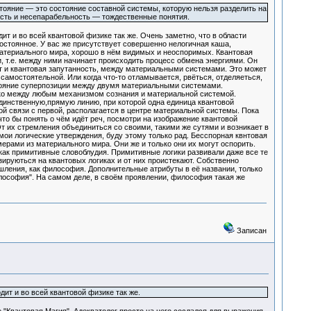
тояние — это состояние составной системы, которую нельзя разделить на
сть и несепарабельность — тождественные понятия.
 и во всей квантовой физике так же. Очень заметно, что в области
постоянное. У вас же присутствует совершенно нелогичная каша,
 материального мира, хорошо в нём видимых и неоспоримых. Квантовая
 т.е. между ними начинает происходить процесс обмена энергиями. Он
ет и квантовая запутанность, между материальными системами. Это может
самостоятельной. Или когда что-то отламывается, рвёться, отделяеться,
остояние суперпозиции между двумя материальными системами.
ко между любым механизмом сознания и материальной системой.
 единственную,прямую линию, при которой одна единица квантовой
 связи с первой, располагается в центре материальной системы. Пока
то бы понять о чём идёт реч, посмотри на изображение квантовой
т их стремления объединиться со своими, такими же сутями и возникает в
ои логические утверждения, буду этому только рад. Бесспорная квнтовая
рами из материального мира. Они же и только они их могут оспорить.
ак примитивные словоблудия. Примитивные логики развивали даже все те
ируються на квантовых логиках и от них проистекают. Собственно
ления, как философия. Дополнительные атрибуты в её названии, только
илософия". На самом деле, в своём проявлении, философия такая же
Записан
ит и во всей квантовой физике так же.