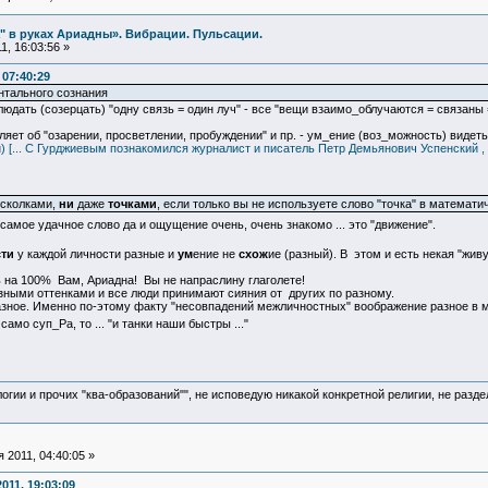
а" в руках Ариадны». Вибрации. Пульсации.
, 16:03:56 »
 07:40:29
нтального сознания
юдать (созерцать) "одну связь = один луч" - все "вещи взаимо_облучаются = связаны 
ет об "озарении, просветлении, пробуждении" и пр. - ум_ение (воз_можность) видеть в
 [... С Гурджиевым познакомился журналист и писатель Петр Демьянович Успенский , ко
осколками,
ни
даже
точками
, если только вы не используете слово "точка" в математи
 самое удачное слово да и ощущение очень, очень знакомо ... это "движение".
ти
у каждой личности разные и
ум
ение не
схож
ие (разный). В этом и есть некая "жив
ь на 100% Вам, Ариадна! Вы не напраслину глаголете!
зными оттенками и все люди принимают сияния от других по разному.
разное. Именно по-этому факту "несовпадений межличностных" воображение разное в м
 само суп_Ра, то ... "и танки наши быстры ..."
логии и прочих "ква-образований"", не исповедую никакой конкретной религии, не раз
 2011, 04:40:05 »
011, 19:03:09