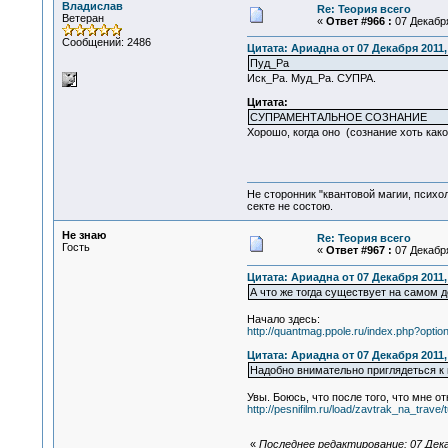
Владислав
Re: Теория всего
Ветеран
«
Ответ #966 :
07 Декабря
Сообщений: 2486
Цитата: Ариадна от 07 Декабря 2011,
Пуд_Ра
Иск_Ра. Муд_Ра. СУПРА.
Цитата:
СУПРАМЕНТАЛЬНОЕ СОЗНАНИЕ
Хорошо, когда оно (сознание хоть како
Не сторонник "квантовой магии, психо
секте не состою.
Не знаю
Re: Теория всего
Гость
«
Ответ #967 :
07 Декабря
Цитата: Ариадна от 07 Декабря 2011,
А что же тогда существует на самом 
Начало здесь:
http://quantmag.ppole.ru/index.php?op
Цитата: Ариадна от 07 Декабря 2011,
Надобно внимательно приглядеться к 
Увы. Боюсь, что после того, что мне о
http://pesnifilm.ru/load/zavtrak_na_tra
«
Последнее редактирование: 07 Дека