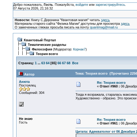
Добро пожаловать,
Гость
. Пожалуйста,
войдите
или
зарегистрируйтесь
.
07 Августа 2026, 21:16:32
Новости:
Книгу С.Доронина "Квантовая магия" читать
здесь
Материалы старого сайта "Физика Магии" доступны для просмотра
здесь
О замеченных глюках просьба писать на почту
quantmag@mail.ru
Квантовый Портал
Тематические разделы
Философия
(Модератор:
Корнак7
)
Теория всего
Страниц:
1
...
63
64
[
65
]
66
67
68
Все
Тема: Теория всего (Прочитано 2256
Автор
Анюта
Re: Теория всего
Постоялец
«
Ответ #960 :
06 Декабря
Сообщений: 304
Тогда я возражала, старалась максима
Художественно - образно. Это происки
Не знаю
Re: Теория всего
Гость
«
Ответ #961 :
06 Декабря
Цитата: Адекватолог от 06 Декабря 2
.