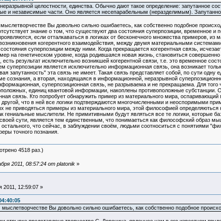
неразрывной целостности, единства. Обычно дают такое определение: запутанное сос
ые и независимые части. Оно является несепарабельным (неразделимым). Запутанно
мыслетворчестве Вы довольно сильно ошибаетесь, как собственно подобное происходит
 отсутствует знание о том, что существуют два состояния суперпозиции, временное и 
проявляются, если отталкаваться в логиках от бесконечного множества примеров, из
 возникновения когерентного взаимодействия, между двумя материальными системами,
 состояния суперпозиции между ними. Когда прекращается когерентная связь, исчеза
ер на генетическом уровне, когда родившаяся новая жизнь, становиться совершенно 
, есть результат исключительно возникшей когерентной связи, т.е. это временное с
м суперпозиции является исключительно информационная связь, она возникает толь
вая запутанность" эта связь не имеет. Такая связь представляет собой, по сути одну
е сознания, а вторая, находящаяся в информационной, неразрывной суперпозиционной
формационная, суперпозиционная связь, не разрываема и не прекращаема. Для того ч
воположных, единиц квантовой информации, накоплены противоположные субстанции. О
ая связь. Кто попробует обнаружить пример из материального мира, оспаривающий м
другой, что в ней все логики подтверждаются многочисленными и неоспоримыми приме
х не приводяться примеры из материального мира, этой философией определяються к
 гениальные мыслители. Не примитивными будут являться все те логики, которые баз
своей сути, является тем единственным, что понимаеться как философский образ мыш
 остального, что сейчас, в заблуждении своём, людьми соотноситься с понятиями "ф
сферы точного познания.
отрено 4518 раз.)
я 2011, 08:57:24 от platonik
»
 2011, 12:59:07 »
04:40:05
 мыслетворчестве Вы довольно сильно ошибаетесь, как собственно подобное происход