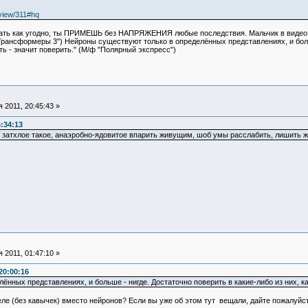
/view/311#hq
упать как угодно, ты ПРИМЕШЬ без НАПРЯЖЕНИЯ любые последствия. Мальчик в видео
ф "Трансформеры 3") Нейроны существуют только в определённых представлениях, и боль
ь - значит поверить." (М/ф "Полярный экспресс")
 2011, 20:45:43 »
:34:13
, затхлое такое, анаэробно-ядовитое впарить живущим, шоб умы расслабить, лишить ж
 2011, 01:47:10 »
20:00:16
нных представлениях, и больше - нигде. Достаточно поверить в какие-либо из них, ка
еле (без кавычек) вместо нейронов? Если вы уже об этом тут вещали, дайте пожалуйс