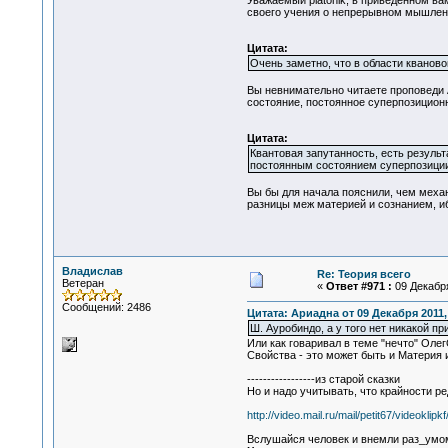
Уважаемый platonik, в приведённом ва
своего учения о непрерывном мышлении
Цитата:
Очень заметно, что в области кваново
Вы невнимательно читаете проповеди А
состояние, постоянное суперпозицион
Цитата:
Квантовая запутанность, есть резуль
постоянным состоянием суперпозиции
Вы бы для начала пояснили, чем меха
разницы меж материей и сознанием, иб
Владислав
Re: Теория всего
Ветеран
«
Ответ #971 :
09 Декабря
Сообщений: 2486
Цитата: Ариадна от 09 Декабря 2011,
Ш. Ауробиндо, а у того нет никакой п
Или как говаривал в теме "нечто" Олег
Свойства - это может быть и Материя 
-----------------из старой сказки
Но и надо учитывать, что крайности ре
http://video.mail.ru/mail/petit67/videoklipk
Вслушайся человек и внемли раз_умом