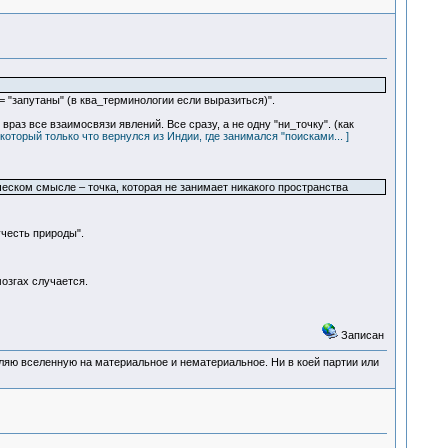
= "запутаны" (в ква_терминологии если выразиться)".
раз все взаимосвязи явлений. Все сразу, а не одну "ни_точку". (как
торый только что вернулся из Индии, где занимался "поисками... ]
ческом смысле – точка, которая не занимает никакого пространства
учесть природы".
озгах случается.
Записан
деляю вселенную на материальное и нематериальное. Ни в коей партии или