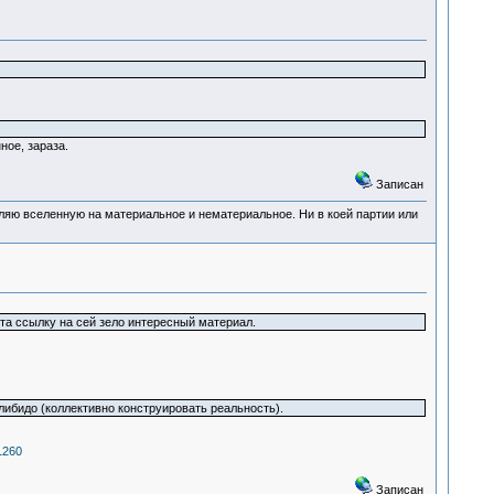
ное, зараза.
Записан
деляю вселенную на материальное и нематериальное. Ни в коей партии или
та ссылку на сей зело интересный материал.
ибидо (коллективно конструировать реальность).
1260
Записан