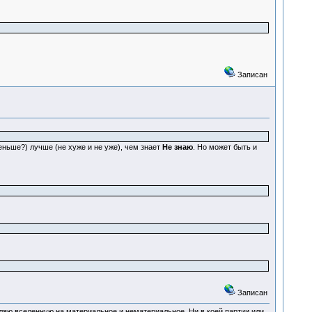
Записан
еньше?) лучше (не хуже и не уже), чем знает
Не знаю
. Но может быть и
Записан
деляю вселенную на материальное и нематериальное. Ни в коей партии или