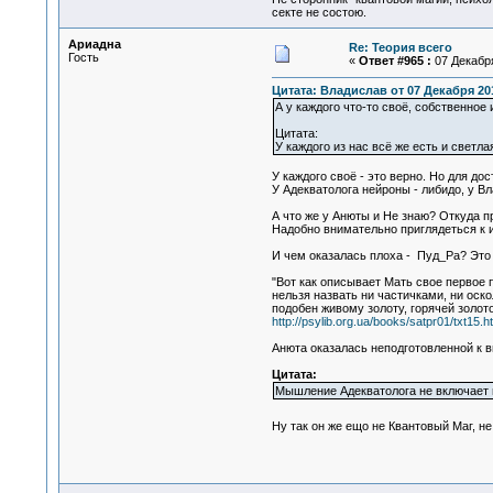
секте не состою.
Ариадна
Re: Теория всего
Гость
«
Ответ #965 :
07 Декабря
Цитата: Владислав от 07 Декабря 201
А у каждого что-то своё, собственное
Цитата:
У каждого из нас всё же есть и светла
У каждого своё - это верно. Но для д
У Адекватолога нейроны - либидо, у В
А что же у Анюты и Не знаю? Откуда 
Надобно внимательно приглядеться к 
И чем оказалась плоха - Пуд_Ра? Это
"Вот как описывает Мать свое первое 
нельзя назвать ни частичками, ни оско
подобен живому золоту, горячей золото
http://psylib.org.ua/books/satpr01/txt15.h
Анюта оказалась неподготовленной к в
Цитата:
Мышление Адекватолога не включает в
Ну так он же ещо не Квантовый Маг, н