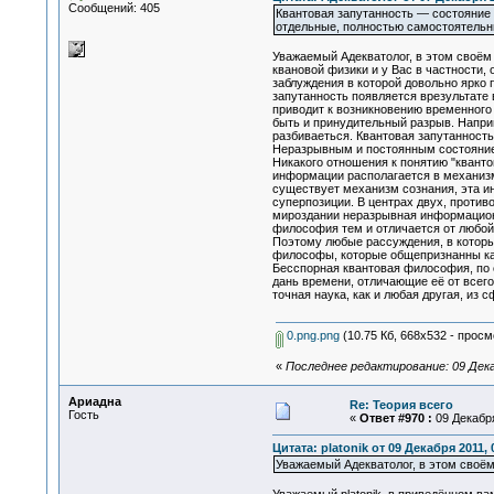
Сообщений: 405
Квантовая запутанность — состояние 
отдельные, полностью самостоятельн
Уважаемый Адекватолог, в этом своём 
квановой физики и у Вас в частности,
заблуждения в которой довольно ярко 
запутанность появляется врезультате
приводит к возникновению временного
быть и принудительный разрыв. Наприм
разбиваеться. Квантовая запутанность
Неразрывным и постоянным состояние
Никакого отношения к понятию "кванто
информации располагается в механизм
существует механизм сознания, эта ин
суперпозиции. В центрах двух, проти
мироздании неразрывная информационн
философия тем и отличается от любой 
Поэтому любые рассуждения, в которы
философы, которые общепризнанны как
Бесспорная квантовая философия, по 
дань времени, отличающие её от всего
точная наука, как и любая другая, из 
0.png.png
(10.75 Кб, 668x532 - просм
«
Последнее редактирование: 09 Декабр
Ариадна
Re: Теория всего
Гость
«
Ответ #970 :
09 Декабря
Цитата: platonik от 09 Декабря 2011, 
Уважаемый Адекватолог, в этом своём