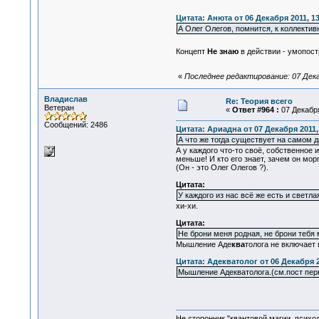
Цитата: Анюта от 06 Декабря 2011, 13
А Олег Олегов, помнится, к коллектив
Концепт
Не знаю
в действии - умопос
«
Последнее редактирование: 07 Дека
Владислав
Re: Теория всего
Ветеран
«
Ответ #964 :
07 Декабря
Сообщений: 2486
Цитата: Ариадна от 07 Декабря 2011,
А что же тогда существует на самом д
А у каждого что-то своё, собственное 
меньше! И кто его знает, зачем он морг
(Он - это Олег Олегов ?).
Цитата:
У каждого из нас всё же есть и светла
хи-хи.
Цитата:
Не брони меня родная, не брони тебя
Мышление Аде
ква
толога не включает 
Цитата: Адекватолог от 06 Декабря 2
Мышление Адекватолога.(см.пост пер
Не сторонник "квантовой магии, психо