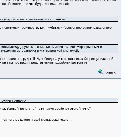
 "Квантовая Магия". Адекватолог просто на него сослался для выражения
не обвинили, так что будьте внимательней.
ия суперпозиции, временное и постоянное.
 понятиями троичности, т.е. - кубитами (временное суперпозиционное
ерпозиции между двумя материальными системами. Неразрывным и
 механизмом сознания и материальной системой.
я также на труды Ш. Ауробиндо, а у того нет никакой принципиальной
- он вам про ваши представления подробней растолкует.
Записан
стояний сознания.
. Уметь "проявлять" - это также свойство этого "нечто".
 - немного мужского и ещё меньше женского....