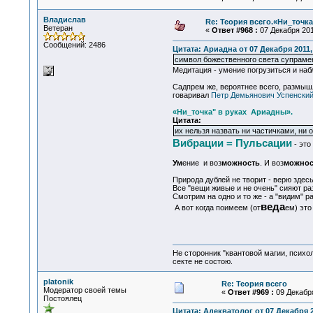
Владислав
Re: Теория всего.«Ни_точк
Ветеран
«
Ответ #968 :
07 Декабря 2011
Сообщений: 2486
Цитата: Ариадна от 07 Декабря 2011,
символ божественного света супраме
Медитация - умение погрузиться и набл
Садпрем же, вероятнее всего, размышля
говаривал
Петр Демьянович Успенский)
«Ни_точка" в руках Ариадны».
Цитата:
их нельзя назвать ни частичками, ни 
Вибрации = Пульсации
- это
Ум
ение и воз
можность
. И воз
можнос
Природа дублей не творит - верю здес
Все "вещи живые и не очень" сияют ра
Смотрим на одно и то же - а "видим" 
веда
А вот когда поимеем (от
ем) это
Не сторонник "квантовой магии, психо
секте не состою.
platonik
Re: Теория всего
Модератор своей темы
«
Ответ #969 :
09 Декабря
Постоялец
Цитата: Адекватолог от 07 Декабря 2