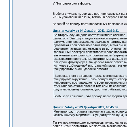
У Платоника оно в форме:
В обоих случаях имеем два противоположных полю
и Янь упакованный в Инь, Темнон в обертке Свет
Валерий по поводу противоположных полюсов и их
Цитата: valeriy от 04 Декабря 2011, 12:39:31
Во втором случае дела обстоят немного сложнее.
детектору. Эти флуктуации являются виртуальны
вакуум, и сопровождающих реальную частицу на в
проявляют себя реально в этом мире, в том смыс
реальные частицы, вылетающие из источника част
заряженный электрон притягивает к себе положи
вакуумные электрон-позитронные пары (виртуальн
оказываются виртуальные позитроны а дальше от
электрон, флуктуирует. Как далеко такое облако 
импульс возбужденной виртуальной пары, тем ме
"зондировать" очень далекие области...
Человека, с его сознанием, также можно рассмат
"зондируют" окружение. Такой зондаж идет непре
непрерывно поступающие по всем рецепторным ка
этих каналов отключаются и тем самым сознание
флуктуирующему сознанию достичь рубежей, когд
Вообще-то сознание - это прежде всего форма д
Цитата: Vitaliy от 09 Декабря 2011, 16:45:52
Мне видится, что здесь проявилась характерная
можем найти у Мермина: - Существует ли Луна, ко
Ты тут под смотрящим понимаешь только человека
вещал, что и элементарные частицы можно рассмат