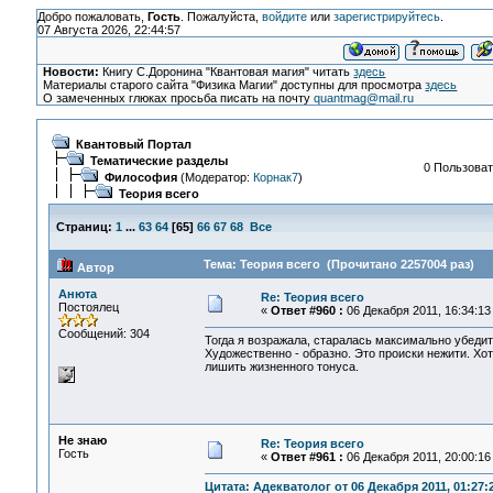
Добро пожаловать,
Гость
. Пожалуйста,
войдите
или
зарегистрируйтесь
.
07 Августа 2026, 22:44:57
Новости:
Книгу С.Доронина "Квантовая магия" читать
здесь
Материалы старого сайта "Физика Магии" доступны для просмотра
здесь
О замеченных глюках просьба писать на почту
quantmag@mail.ru
Квантовый Портал
Тематические разделы
0 Пользоват
Философия
(Модератор:
Корнак7
)
Теория всего
Страниц:
1
...
63
64
[
65
]
66
67
68
Все
Тема: Теория всего (Прочитано 2257004 раз)
Автор
Анюта
Re: Теория всего
Постоялец
«
Ответ #960 :
06 Декабря 2011, 16:34:13
Сообщений: 304
Тогда я возражала, старалась максимально убедит
Художественно - образно. Это происки нежити. Хо
лишить жизненного тонуса.
Не знаю
Re: Теория всего
Гость
«
Ответ #961 :
06 Декабря 2011, 20:00:16
Цитата: Адекватолог от 06 Декабря 2011, 01:27: