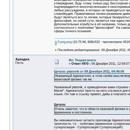
утверждения, буду этому только рад. Бесспорная к
подтверждаются многочисленными и неоспоримыми
любые рассуждения, в которых не приводяться п
словоблудия. Примитивные логики развивали даж
будут являться все те логики, которые базируютьс
философия, по своей сути, является тем единств
Дополнительные атрибуты в её названии, только д
соотноситься с понятиями "философия". На самом 
сферы точного познания.
0.png.png
(10.75 Кб, 668x532 - просмотрено 4519 
«
Последнее редактирование: 09 Декабря 2011, 08:
Ариадна
Re: Теория всего
Гость
«
Ответ #970 :
09 Декабря 2011, 12:59:07
Цитата: platonik от 09 Декабря 2011, 04:40:05
Уважаемый Адекватолог, в этом своём мыслетворч
квантовой физике так же.
Уважаемый platonik, в приведённом вами отрывке 
Магия". Адекватолог просто на него сослался дл
языке. Он там и ссылку привёл, дабы в плагиате н
Цитата:
Очень заметно, что в области квановой физики и 
временное и постоянное.
Вы невнимательно читаете проповеди Адекватолог
троичности, т.е. - кубитами (временное суперпоз
суперпозиция - Суперпозиция Суперпозиций!).