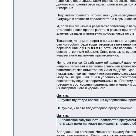
паре как о несепарабельном едином объекте. Появ
другого компонента этой пары. Копенгагенцы при э
измерения.
Надо четко понимать, что его нет - для наблюдате
Ситуация в точности параллелится с мерминовским:
И, если мы "не можем разделить" запутанную пару
это особенности правил работы в рамках принятой
элементов пары и мгновенно поняли, каков он у вт
Товарищи, которые говорят о неразрывности, еди
самими собой. Ведь когда готовится запутанная п
вертикальная, а у
ВТОРОГО
, летящего направо - 
соответственным образом. Хотя, возможно, сущес
неизвестным на момент приготовления.
Но потом мы
как бэ
забываем об исходной паре, ч
напрочь забывают о первоначальной настройке пол
вспоминают, что объектов НА САМОМ ДЕЛЕ - два! М
показывают, как вычурно и искусственно рассужда
модель - не зряшная. Она в условиях множествен
соответствующие экспериментальным. Поэтому-то
говорим о соотношении материального мира и мод
из материального и идеального.
Цитата:
… существуют два состояния суперпозиции, врем
Не думаю, что это плодотворное предположение.
Цитата:
… Квантовая запутанность появляется врезульта
т.е. между ними начинает происходить процесс о
Вот здесь я не согласен. Никакого взаимодействия
ни информационного. Они готовятся независимо... 