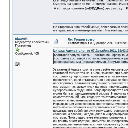
Все "вещи живые и не очень" сияют разными оттен
Смотрим на одно и то же - а "видим" разное. Име
веда
А вот когда поимеем (от
ем) это само суп_Ра
Не сторонник "квантовой магии, психологии и проч
материальное и нематериальное. Ни в коей партии
platonik
Re: Теория всего
Модератор своей темы
«
Ответ #969 :
09 Декабря 2011, 04:40:05
Постоялец
Цитата: Адекватолог от 07 Декабря 2011, 19:03:
Сообщений: 405
Квантовая запутанность — состояние неразрывной
состояние составной системы, которую нельзя р
несепарабельным (неразделимым). Запутанность
Уважаемый Адекватолог, в этом своём мыслетворч
квантовой физике так же. Очень заметно, что в об
состояния суперпозиции, временное и постоянное.
проявляются, если отталкаваться в логиках от бе
неоспоримых. Квантовая запутанность появляется
системами, т.е. между ними начинает происходит
суперпозиции между ними. Когда прекращается ко
может быть и принудительный разрыв. Например н
самостоятельной. Или когда что-то отламывается, 
исключительно возникшей когерентной связи, т.е
Неразрывным и постоянным состоянием суперпози
механизмом сознания и материальной системой. Ни
представляет собой, по сути одну единственную,
сознания, а вторая, находящаяся в информационн
системы. Пока существует механизм сознания, эт
бы понять о чём идёт реч, посмотри на изображен
информации, накоплены противоположные субстанц
мироздании неразрывная информационная связь. 