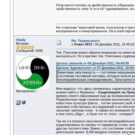
Получается потому не двойственность [«Брахман р
тройственность типа "и то и сё" одновременно, но 
Не сторонник "квантовой магии, психологии и проч
материальное и нематериальное. Ни в коей партии
Vitaliy
Re: Теория всего
Ветеран
«
Ответ #972 :
09 Декабря 2011, 16:45:52
Сообщений: 5586
Тов. Платоник верно обратил внимание на нижесле
высказаться. Но в критике тов. Платоника содерж
Цитата: platonik от 09 Декабря 2011, 04:40:05
Цитата: Адекватолог от 07 Декабря 2011, 19:03:
Квантовая запутанность — состояние неразрывно
состояние составной системы, которую нельзя р
несепарабельным (неразделимым). Запутанность
Мне видится, что здесь проявилась характерная 
Материалист
можем найти у Мермина:
- Существует ли Луна
времен своего образования еще до возникновения 
Первобытные люди глазели своими мохнатыми глаза
известные культуре факты... потом окончил свой з
произвел собственных исследований и не обогатил
засыпает крепким сном - в сфере его внимания Лун
и они спать уйдут... а Луне что от этого - холодно
Так же и в вопросе запутанности-несепарабельнос
коррелированы по какому-то параметру (спин, поля
другом соответствии. Важно, что состояние этой 
длительное время. В КМ введено понятие запутанн