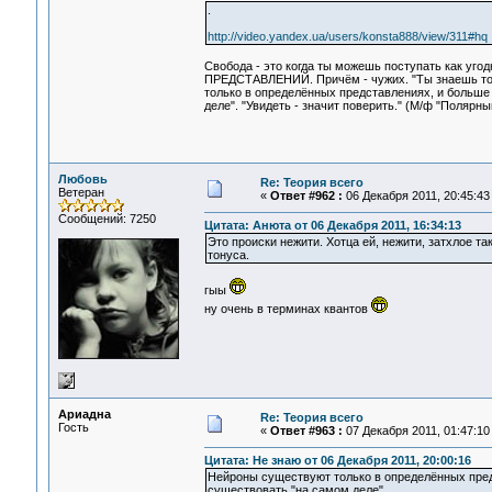
.
http://video.yandex.ua/users/konsta888/view/311#hq
Свобода - это когда ты можешь поступать как у
ПРЕДСТАВЛЕНИЙ. Причём - чужих. "Ты знаешь тольк
только в определённых представлениях, и больше -
деле". "Увидеть - значит поверить." (М/ф "Полярны
Любовь
Re: Теория всего
Ветеран
«
Ответ #962 :
06 Декабря 2011, 20:45:43
Сообщений: 7250
Цитата: Анюта от 06 Декабря 2011, 16:34:13
Это происки нежити. Хотца ей, нежити, затхлое 
тонуса.
гыы
ну очень в терминах квантов
Ариадна
Re: Теория всего
Гость
«
Ответ #963 :
07 Декабря 2011, 01:47:10
Цитата: Не знаю от 06 Декабря 2011, 20:00:16
Нейроны существуют только в определённых предст
существовать "на самом деле".