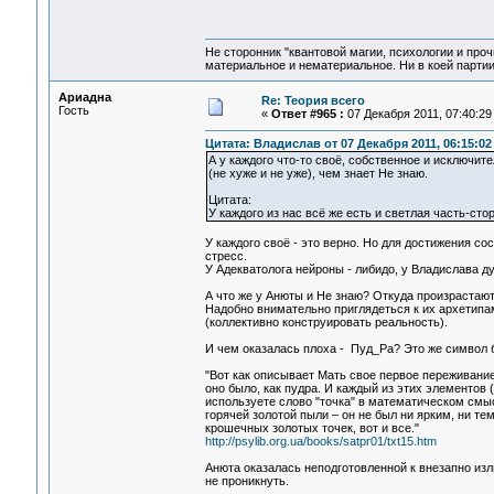
Не сторонник "квантовой магии, психологии и проч
материальное и нематериальное. Ни в коей партии
Ариадна
Re: Теория всего
Гость
«
Ответ #965 :
07 Декабря 2011, 07:40:29
Цитата: Владислав от 07 Декабря 2011, 06:15:02
А у каждого что-то своё, собственное и исключит
(не хуже и не уже), чем знает Не знаю.
Цитата:
У каждого из нас всё же есть и светлая часть-стор
У каждого своё - это верно. Но для достижения со
стресс.
У Адекватолога нейроны - либидо, у Владислава д
А что же у Анюты и Не знаю? Откуда произрастаю
Надобно внимательно приглядеться к их архетип
(коллективно конструировать реальность).
И чем оказалась плоха - Пуд_Ра? Это же символ 
"Вот как описывает Мать свое первое переживание
оно было, как пудра. И каждый из этих элементов 
используете слово "точка" в математическом смыс
горячей золотой пыли – он не был ни ярким, ни те
крошечных золотых точек, вот и все."
http://psylib.org.ua/books/satpr01/txt15.htm
Анюта оказалась неподготовленной к внезапно из
не проникнуть.