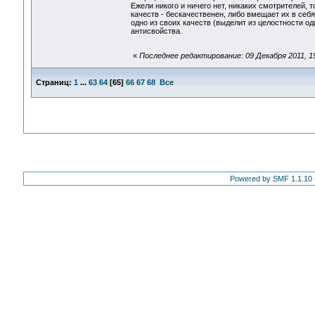
Ежели никого и ничего нет, никаких смотрителей,
качеств - бескачественен, либо вмещает их в себ
одно из своих качеств (выделит из целостности о
антисвойства.
«
Последнее редактирование: 09 Декабря 2011, 1
Страниц:
1
...
63
64
[
65
]
66
67
68
Все
Powered by SMF 1.1.10