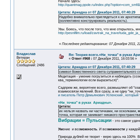
Начало здесь:
http://quantmag.ppole.ru/index.php?option=com_sm
Цитата: Ариадна от 07 Декабря 2011, 07:40:29
Надобно внимательно приглядеться к их архетип
(коллективно конструировать реальность).
Увы. Боюсь, что после того, что мне открылось, мн
http://pesnifilm.ru/load/zavtrak_na_trave/tuda_gde_
«
Последнее редактирование: 07 Декабря 2011, 2
Владислав
Re: Теория всего.«Ни_точка" в руках Ар
Ветеран
«
Ответ #968 :
07 Декабря 2011, 16:03:56 »
Сообщений: 2486
Цитата: Ариадна от 07 Декабря 2011, 07:40:29
символ божественного света супраментального с
Медитация - умение погрузиться и наблюдать (созе
ква_терминологии если выразиться)".
Садпрем же, вероятнее всего, размышляет об "оза
взаимосвязи явлений. Все сразу, а не одну "ни_точ
и писатель Петр Демьянович Успенский , который т
«Ни_точка" в руках Ариадны».
Цитата:
их нельзя назвать ни частичками, ни осколками,
н
точка, которая не занимает никакого пространств
Вибрации = Пульсации
- это самое удач
Ум
ение и воз
можность
. И воз
можности
у каждой
Природа дублей не творит - верю здесь на 100% В