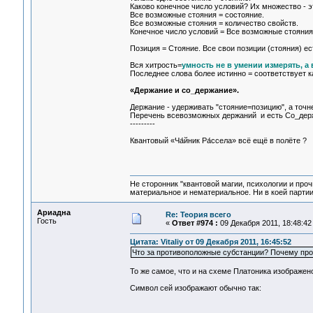
Каково конечное число условий? Их множество - э
Все возможные стояния = состояние.
Все возможные стояния = количество свойств.
Конечное число условий = Все возможные стояния 
Позиция = Стояние. Все свои позиции (стояния) ес
Вся хитрость=
умность не в умении измерять, а
Последнее слова более истинно = соответствует 
«Держание и со_держание».
Держание - удерживать "стояние=позицию", а точн
Перечень всевозможных держаний и есть Со_дер
---------
Квантовый «Ча́йник Ра́ссела» всё ещё в полёте ?
Не сторонник "квантовой магии, психологии и проч
материальное и нематериальное. Ни в коей партии
Ариадна
Re: Теория всего
Гость
«
Ответ #974 :
09 Декабря 2011, 18:48:42
Цитата: Vitaliy от 09 Декабря 2011, 16:45:52
Что за противоположные субстанции? Почему про
То же самое, что и на схеме Платоника изображено 
Символ сей изображают обычно так: