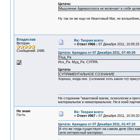
Цитата:
Мышление Адекватолога не включает в себя целик
Ну так он же ещо не Квантовый Маг, не волшебник,
Владислав
Re: Теория всего
Ветеран
«
Ответ #966 :
07 Декабря 2011, 10:05:25
Сообщений: 2486
Цитата: Ариадна от 07 Декабря 2011, 07:40:29
Пуд_Ра
Иск_Ра. Муд_Ра. СУПРА.
Цитата:
СУПРАМЕНТАЛЬНОЕ СОЗНАНИЕ
Хорошо, когда оно (сознание хоть какое-то) прису
Не сторонник "квантовой магии, психологии и проч
материальное и нематериальное. Ни в коей партии
Не знаю
Re: Теория всего
Гость
«
Ответ #967 :
07 Декабря 2011, 10:34:20
Цитата: Ариадна от 07 Декабря 2011, 01:47:10
А что же тогда существует на самом деле (без ка
зело интересный материал.