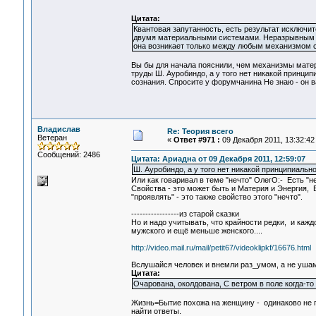
Цитата:
Квантовая запутанность, есть результат исключит
двумя материальными системами. Неразрывным и
она возникает только между любым механизмом с
Вы бы для начала пояснили, чем механизмы матер
труды Ш. Ауробиндо, а у того нет никакой принци
сознания. Спросите у форумчанина Не знаю - он в
Владислав
Re: Теория всего
Ветеран
«
Ответ #971 :
09 Декабря 2011, 13:32:42
Сообщений: 2486
Цитата: Ариадна от 09 Декабря 2011, 12:59:07
Ш. Ауробиндо, а у того нет никакой принципиальн
Или как говаривал в теме "нечто" ОлегО:- Есть "не
Свойства - это может быть и Материя и Энергия, 
"проявлять" - это также свойство этого "нечто".
-----------------из старой сказки
Но и надо учитывать, что крайности редки, и каждо
мужского и ещё меньше женского....
http://video.mail.ru/mail/petit67/videoklipkf/16676.html
Вслушайся человек и внемли раз_умом, а не ушам
Цитата:
Очарована, околдована, С ветром в поле когда-то
Жизнь=Бытие похожа на женщину - одинаково не пр
найти ответы.