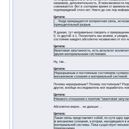
например, дополнительность. В невозможности п
сомневается. Вот в эзотерике время от времени 
подтверждений этого нет. Никто до сих пор инфор
Цитата:
… Когда прекращается когерентная связь, исчеза
принудительный разрыв.
Я думаю, тут неправильно говорить о прекращении 
0, то другой: в 1. Посмотреть мы можем, и увидев
состояние каждого абсолютно независимо от его н
Цитата:
Квантовая запутанность, есть результат исключит
двумя материальными системами.
Ну, так...
Цитата:
Неразрывным и постоянным состоянием суперпоз
механизмом сознания и материальной системой.
Почему неразрывным? Почему постоянным? Разру
другое, вообще исследователь мог выработать но
Цитата:
Никакого отношения к понятию "квантовая запутан
Абсолютно верно... но дальше: ...
Цитата:
Такая связь представляет собой, по сути одну е
в механизме сознания, а вторая, находящаяся в 
материальной системы. Пока существует механиз
прекращаема.