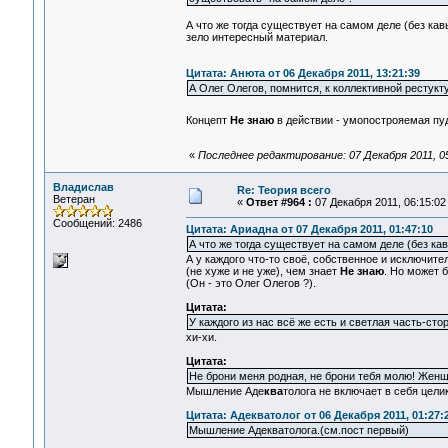
А что же тогда существует на самом деле (без ка
зело интересный материал.
Цитата: Анюта от 06 Декабря 2011, 13:21:39
А Олег Олегов, помнится, к коллективной рестукт
Концепт
Не знаю
в действии - умопострояемая п
«
Последнее редактирование: 07 Декабря 2011, 0
Владислав
Re: Теория всего
Ветеран
«
Ответ #964 :
07 Декабря 2011, 06:15:02
Сообщений: 2486
Цитата: Ариадна от 07 Декабря 2011, 01:47:10
А что же тогда существует на самом деле (без ка
А у каждого что-то своё, собственное и исключите
(не хуже и не уже), чем знает
Не знаю
. Но может б
(Он - это Олег Олегов ?).
Цитата:
У каждого из нас всё же есть и светлая часть-стор
хи-хи.
Цитата:
Не брони меня родная, не брони тебя молю! Женщ
Мышление Аде
ква
толога не включает в себя цели
Цитата: Адекватолог от 06 Декабря 2011, 01:27:
Мышление Адекватолога.(см.пост первый)