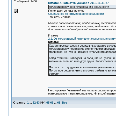
Сообщений: 2486
Цитата: Анюта от 06 Декабря 2011, 15:31:47
коллективному конструированию реальности
Поиск дает сочетание слов
Социальное конструирование реальности
Там есть и такое:
Многие виды животных, особенно мы, имеют спо
совместной деятельности, но и разделение общи
дополнение к индивидуальной интенциональност
И такое
2.2. От коллективной интенциональности к инсти
Цитата:
Самая простая форма социальных фактов включае
коллективному поведению биологически врожденн
Например, не нужно никакого культурного аппарат
Когда стая гиен нападает на льва, им не нужен ни
только на льва, но и на друг друга. Коллективно
...
Потом кто-то додумался, что можно увеличивать з
Потом все решили, что мы можем забыть о золот
сегодня
Не сторонник "квантовой магии, психологии и проч
материальное и нематериальное. Ни в коей партии
Страниц:
1
...
62
63
[
64
]
65
66
...
68
Все