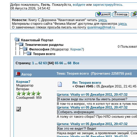
Добро пожаловать,
Гость
. Пожалуйста,
войдите
или
зарегистрируйтесь
.
08 Августа 2026, 14:54:42
Новости:
Книгу С.Доронина "Квантовая магия" читать
здесь
Материалы старого сайта "Физика Магии" доступны для просмотра
здесь
О замеченных глюках просьба писать на почту
quantmag@mail.ru
Квантовый Портал
Тематические разделы
0 Пользоват
Философия
(Модератор:
Корнак7
)
Теория всего
Страниц:
1
...
62
63
[
64
]
65
66
...
68
Все
Тема: Теория всего (Прочитано 2258755 раз)
Автор
Корнак7
Re: Теория всего
Модератор
«
Ответ #945 :
05 Декабря 2011, 21:41:45
Ветеран
Цитата: Vitaliy от 05 Декабря 2011, 20:47:32
Сообщений: 959
В каком виде вы хотели бы иметь решение?
В том-то и вопрос, что я хотел тут всех в тупик 
Цитата: Vitaliy от 05 Декабря 2011, 20:47:32
Собирать информацию
А толку от такого сбора? Про НЛО сколько уже со
Цитата: Vitaliy от 05 Декабря 2011, 20:47:32
Как это не видит?! Видит
Наука видит не эмоции, а проявления эмоций. Соз
Цитата: Vitaliy от 05 Декабря 2011, 20:47:32