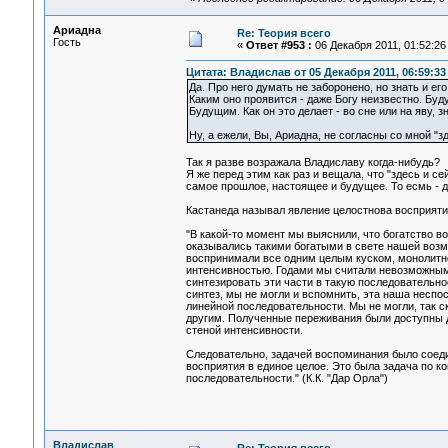
Ариадна
Re: Теория всего
Гость
«
Ответ #953 :
06 Декабря 2011, 01:52:26
Цитата: Владислав от 05 Декабря 2011, 06:59:33
Да. Про него думать не заборонено, но знать и его
Каким оно проявится - даже Богу неизвестно. Буд
Будущим. Как он это делает - во сне или на яву, 
Ну, а ежели, Вы, Ариадна, не согласны со мной "
Так я разве возражала Владиславу когда-нибудь?
Я же перед этим как раз и вещала, что "здесь и с
самое прошлое, настоящее и будущее. То есмь - д
Кастанеда называл явление целостнова восприяти
"В какой-то момент мы выяснили, что богатство в
оказывались такими богатыми в свете нашей возм
воспринимали все одним целым куском, монолитн
интенсивностью. Годами мы считали невозможным
синтезировать эти части в такую последовательно
синтез, мы не могли и вспомнить, эта наша несп
линейной последовательности. Мы не могли, так с
другим. Полученные переживания были доступны дл
стеной интенсивности.
Следовательно, задачей воспоминания было соед
восприятия в единое целое. Это была задача по к
последовательности." (К.К. "Дар Орла")
Владислав