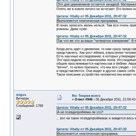
Это для церковников остается загадкой. Материа
Опять же в компе ничего не исчезает. Его можно 
Цитата: Vitaliy от 05 Декабря 2011, 20:47:32
Выполняется генетическая программа.
В генах записать жизнь нельзя. Там все очень при
романы. Даже хуже.
Цитата: Vitaliy от 05 Декабря 2011, 20:47:32
Так что же это за ваше "четвертое измерение". В 
Когда речь идет о движении, то нам сразу предст
представлять. Как рост яблока, взросление челов
Есть научные исследования, в которых утверждаетс
Это проследили по изменениям генов. Исследован
общем прослеживается картина как в библии. Аврам
"вечно", то нужно признать, что мы все (люди) - 
и представляется. Они видят в других самих себя.
Такое описание устройства человечества может п
migus
Re: Теория всего
Ветеран
«
Ответ #946 :
05 Декабря 2011, 21:59:43
Сообщений: 1789
Цитата: Vitaliy от 05 Декабря 2011, 20:47:32
А не псевдопроблема ли это?
... вот на таких псевдопроблемах и зиждется вес
Цитата: Vitaliy от 05 Декабря 2011, 20:47:32
Выполняется генетическая программа.