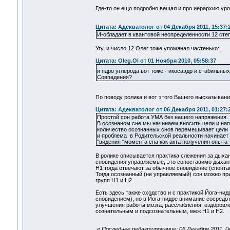
Где-то он ещо подробно вещал и про иерархию уров
Цитата: Адекватолог от 04 Декабря 2011, 15:37:
И-обладает в квантовой неопределенности 12 с
Угу, и число 12 Олег тоже упомянал частенько:
Цитата: Oleg.Ol от 01 Ноября 2010, 05:58:37
и ядро углерода вот тоже - икосаэдр и стабильных и
Cовпадения?
По поводу ролика и вот этого Вашего высказывани
Цитата: Адекватолог от 06 Декабря 2011, 01:27:
Простой сон работа УМА без нашего напряжения.
В осознаном сне мы начинаем вносить цели и нап
количество осознанных снов перемешивает цели
и проблема в Родительской реальности начинает 
"видения "момента сна как акта получения опыта-
В ролике описывается практика слежения за дыха
сновидения управляемые, это сопоставимо дыхан
Н1 тогда отвечают за обычное сновидение (спонта
Тогда осознанный (не управляемый) сон можно при
групп Н1 и Н2.
Есть здесь также сходство и с практикой Йога-н
сновидением), но в Йога-нидре внимание сосредот
улучшения работы мозга, расслабления, оздоровл
сознательным и подсознательным, меж Н1 и Н2.
«
Последнее редактирование: 06 Декабря 2011, 0