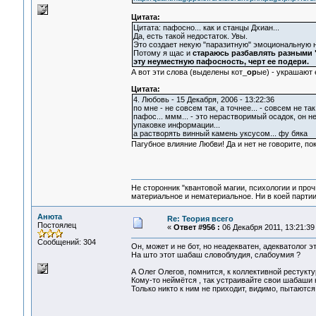
Цитата:
Цитата: пафосно... как и станцы Дхиан...
Да, есть такой недостаток. Увы.
Это создает некую "паразитную" эмоциональную н
Потому я щас и
стараюсь разбавлять разными "
эту неуместную пафосность, черт ее подери.
А вот эти слова (выделены кот_
ор
ые) - украшают 
Цитата:
4. Любовь - 15 Декабря, 2006 - 13:22:36
по мне - не совсем так, а точнее... - совсем не так.
пафос... ммм... - это нерастворимый осадок, он 
упаковке информации...
а растворять винный камень уксусом... фу бяка
Пагубное влияние Любви! Да и нет не говорите, пок
Не сторонник "квантовой магии, психологии и проч
материальное и нематериальное. Ни в коей партии
Анюта
Re: Теория всего
Постоялец
«
Ответ #956 :
06 Декабря 2011, 13:21:39
Сообщений: 304
Он, может и не бот, но неадекватен, адекватолог эт
На што этот шабаш словоблудия, слабоумия ?
А Олег Олегов, помнится, к коллективной рестукту
Кому-то неймётся , так устраивайте свои шабаши 
Только никто к ним не приходит, видимо, пытаются