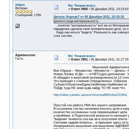
migus
Re: Теория всего
Ветеран
«
Ответ #950 :
05 Декабря 2011, 23:23:03
Сообщений: 1789
Цитата: Корнак7 от 05 Декабря 2011, 22:15:32
разного рода материальность.
...понятие "материальность" всё же из Материал
парадигма сделала своё положительное дело, но с
Надо научиться "видеть" Реальность как совокуп
этих систем...
Адекватолог
Re: Теория всего
Гость
«
Ответ #951 :
06 Декабря 2011, 01:27:29
Мышление Адекватолога.(см.по
Вне Образа----Множество –Множеств-----Делать 
Новая Логика: И-ДА------и-НЕТ(одно дополнение И
И-обладает в квантовой неопределенности 12 с
Что приводит к слиянию Определенных Образом (
СубъектОбъектноеЕдинствоМножестваМножеств
Пойду туда НЕ знаю куда найду ТО НЕ знаю Что.
http://video.yandex.ua/users/konsta888/view/311#hq
Простой сон работа УМА без нашего напряжения.
В осознаном сне мы начинаем вносить цели и нап
количество осознанных снов перемешивает цели
и проблема в Родительской реальности начинает 
"видения "момента сна как акта получения опыта-
Смотрим задаем вопросы....в принципе здесь ест
Непрерывного мышления или мышление АДЕКВАТ