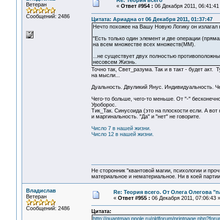
Re: Теория всего
Ветеран
«
Ответ #954 :
06 Декабря 2011, 06:41:41
Сообщений: 2486
Цитата: Ариадна от 06 Декабря 2011, 01:37:47
Нечто похожее на Вашу Новую Логику он излагал в 
"Есть только один элемент и две операции (прям
на всем множестве всех множеств(ММ).
...не существует двух полностью противоположны
несовсем Жизнь.
Точно так, Свет_разума. Так и в такт - будет акт
на мысли...
Дуальность. Двуликий Янус. Индивидуальность. Ч
Чего-то больше, чего-то меньше. От "-" бесконечно
Уроборос.
Тик_Так. Синусоида (это на плоскости если. А вот
и маргинальность. "Да" и "нет" не говорите.
Число 7 в нашей жизни.
Число 12 в нашей жизни.
Не сторонник "квантовой магии, психологии и проч
материальное и нематериальное. Ни в коей партии
Владислав
Re: Теория всего. От Олега Олегова "п
Ветеран
«
Ответ #955 :
06 Декабря 2011, 07:06:43 
Сообщений: 2486
Цитата:
http://quantmag.ppole.ru/oldforum/printpage.php?for