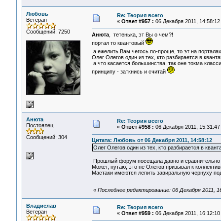
Любовь
Re: Теория всего
Ветеран
«
Ответ #957 :
06 Декабря 2011, 14:58:12
Сообщений: 7250
Анюта
, тетенька, эт Вы о чем?!
портал то квантовый
а ежелить Вам чегось по-проще, то эт на портала
Олег Олегов один из тех, кто разбирается в квант
а что касается большинства, так оне токма клас
принципу - заткнись и считай
Анюта
Re: Теория всего
Постоялец
«
Ответ #958 :
06 Декабря 2011, 15:31:47
Сообщений: 304
Цитата: Любовь от 06 Декабря 2011, 14:58:12
Олег Олегов один из тех, кто разбирается в квант
Прошлый форум посещала давно и сравнительно 
Может, путаю, это не Олегов призывал к коллект
Мастаки имеются лепить завиральную чернуху под
«
Последнее редактирование: 06 Декабря 2011, 1
Владислав
Re: Теория всего
Ветеран
«
Ответ #959 :
06 Декабря 2011, 16:12:10