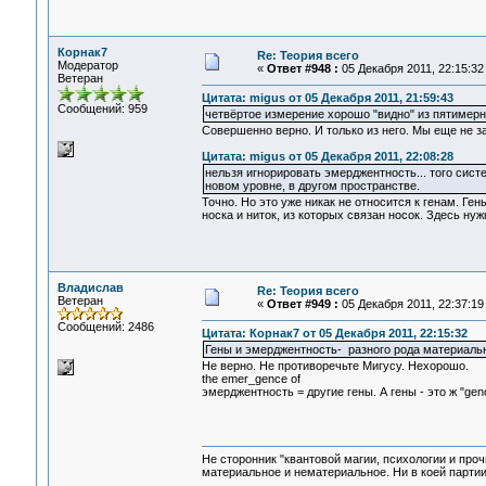
Корнак7
Re: Теория всего
Модератор
«
Ответ #948 :
05 Декабря 2011, 22:15:32
Ветеран
Цитата: migus от 05 Декабря 2011, 21:59:43
Сообщений: 959
четвёртое измерение хорошо "видно" из пятимерн
Совершенно верно. И только из него. Мы еще не з
Цитата: migus от 05 Декабря 2011, 22:08:28
нельзя игнорировать эмерджентность... того систе
новом уровне, в другом пространстве.
Точно. Но это уже никак не относится к генам. Г
носка и ниток, из которых связан носок. Здесь ну
Владислав
Re: Теория всего
Ветеран
«
Ответ #949 :
05 Декабря 2011, 22:37:19
Сообщений: 2486
Цитата: Корнак7 от 05 Декабря 2011, 22:15:32
Гены и эмерджентность- разного рода материаль
Не верно. Не противоречьте Мигусу. Нехорошо.
the emer_gence of
эмерджентность = другие гены. А гены - это ж "ge
Не сторонник "квантовой магии, психологии и проч
материальное и нематериальное. Ни в коей партии