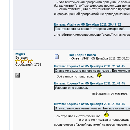
...и эта генетическая программа присуща не толь
большинство "этих" метаморфоз происходит при в
Важно отметить, что "Эта" генетическая програм
информационной программой, не принадлежащей к
Цитата: Vitaliy от 05 Декабря 2011, 20:47:32
Так что же это за ваше "четвертое измерение".
...четвёртое измерение хорошо "видно" из пятим
migus
Re: Теория всего
Ветеран
«
Ответ #947 :
05 Декабря 2011, 22:08:28
Сообщений: 1789
Цитата: Корнак7 от 05 Декабря 2011, 21:41:45
Опять же в компе ничего не исчезает. Его можно 
Всё зависит от мастера...
Цитата: Корнак7 от 05 Декабря 2011, 21:41:45
Умершего не вернешь
...всё зависит от мастера
Цитата: Корнак7 от 05 Декабря 2011, 21:41:45
В генах записать жизнь нельзя. Там все очень пр
...смотря что считать "жизнью"...
и опять же - нельзя игнорировать эмерджентн
проявляется в "живой системе" на новом уровне, 