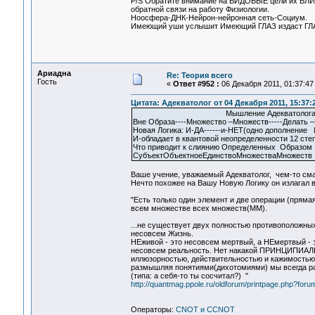
P/S Обратите внимание на ВИДОВЫЕ цели их ВЛИ
обратной связи на работу Физиологии.
Ноосфера-ДНК-Нейрон-нейронная сеть-Социум.
Имеющий уши услышит Имеющий ГЛАЗ издаст ГЛ
Ариадна
Re: Теория всего
Гость
«
Ответ #952 :
06 Декабря 2011, 01:37:47
Цитата: Адекватолог от 04 Декабря 2011, 15:37:
Мышление Адекватолога.(см.по
Вне Образа----Множество –Множеств-----Делать 
Новая Логика: И-ДА------и-НЕТ(одно дополнение 
И-обладает в квантовой неопределенности 12 с
Что приводит к слиянию Определенных Образом (
СубъектОбъектноеЕдинствоМножестваМножеств
Ваше учение, уважаемый Адекватолог, чем-то смах
Нечто похожее на Вашу Новую Логику он излагал в 
"Есть только один элемент и две операции (прям
всем множестве всех множеств(ММ).
...не существует двух полностью противоположных
несовсем Жизнь.
НЕживой - это несовсем мертвый, а НЕмертвый - 
несовсем реальность. Нет накакой ПРИНЦИПИАЛЬ
иллюзорностью, действительностью и кажимостью, 
размышляя понятиями(дихотомиями) мы всегда ран
(типа: а себя-то ты сосчитал?) "
http://quantmag.ppole.ru/oldforum/printpage.php?for
Операторы:
CNOT и CCNOT