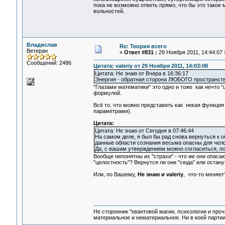
пока не возможно ответь прямо, что бы это такое
вольностей.
Владислав
Re: Теория всего
Ветеран
«
Ответ #831 :
29 Ноября 2011, 14:44:07 
Сообщений: 2486
Цитата: valeriy от 29 Ноября 2011, 14:03:08
Цитата: Не знаю от Вчера в 16:36:17
Энергия - обратная сторона ЛЮБОГО пространств
"Глазами математики" это одно и тоже как нечто "
формулой.
Всё то, что можно представить как некая функция
параметрами).
Цитата:
Цитата: Не знаю от Сегодня в 07:46:44
На самом деле, я был бы рад снова вернуться к 
данные области сознания весьма опасны для чел
Да, с вашим утверждением можно согласиться, по
Вообще непонятны их "страхи" - что же они опаса
"целостность"? Вернутся ли они "сюда" или останут
Или, по Вашему,
Не знаю и valeriy
, что-то меняет
Не сторонник "квантовой магии, психологии и проч
материальное и нематериальное. Ни в коей партии