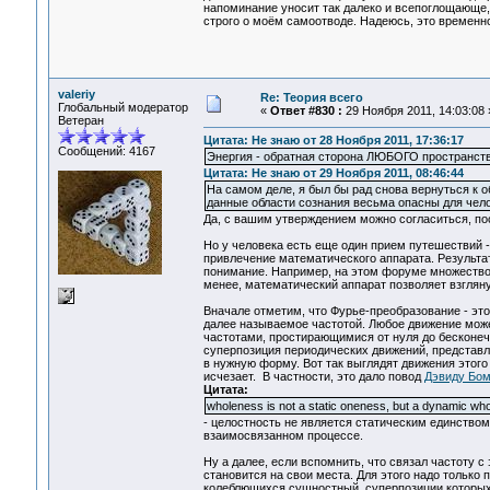
напоминание уносит так далеко и всепоглощающе,
строго о моём самоотводе. Надеюсь, это временно
valeriy
Re: Теория всего
Глобальный модератор
«
Ответ #830 :
29 Ноября 2011, 14:03:08 
Ветеран
Цитата: Не знаю от 28 Ноября 2011, 17:36:17
Сообщений: 4167
Энергия - обратная сторона ЛЮБОГО пространств
Цитата: Не знаю от 29 Ноября 2011, 08:46:44
На самом деле, я был бы рад снова вернуться к 
данные области сознания весьма опасны для чел
Да, с вашим утверждением можно согласиться, по
Но у человека есть еще один прием путешествий -
привлечение математического аппарата. Результа
понимание. Например, на этом форуме множество 
менее, математический аппарат позволяет взгляну
Вначале отметим, что Фурье-преобразование - это
далее называемое частотой. Любое движение мож
частотами, простирающимися от нуля до бесконеч
суперпозиция периодических движений, представл
в нужную форму. Вот так выглядят движения этого
исчезает. В частности, это дало повод
Дэвиду Бо
Цитата:
wholeness is not a static oneness, but a dynamic who
- целостность не является статическим единством
взаимосвязанном процессе.
Ну а далее, если вспомнить, что связал частоту с
становится на свои места. Для этого надо только
колеблющихся сущностный, суперпозиции которых 