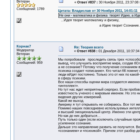
Ветеран
«
Ответ #837 :
30 Ноября 2011, 23:37:08 
Сообщений: 1789
Цитата: Владислав от 30 Ноября 2011, 14:01:11
Не они - математика и физика творят Идею, а Иде
...Идея творит математику и физику,
а Идею творит Сознание..
Корнак7
Re: Теория всего
Модератор
«
Ответ #838 :
01 Декабря 2011, 10:37:34
Ветеран
Мы попробовали проследить связь трех «способов
Сообщений: 959
вывод, что улучшить восприятие мира, создав бО
а не сознание? Потому что получение сознанием 
психика создает «описание». Кто читал КК помнит 
люди вИдят постоянно. Только это от них по какой-
в сферу психики.
Все наши способы оценки мира создаются именно 
«интеллект».
Но тут нас ждет неприятный сюрприз. Если пробо
известность ученого с мировым именем. Но это ни
видения других измерений.
Какой же выход.
Америку я тут открывать не собираюсь. Все тот же
Помимо наших повседневно используемых интелле
и высший эмоциональный центр. Именно эти центр
Но как до них добраться…
Путь только один (если исключить случайные про
усиленное сознание.
Дальше это направление развить не получится. Во
«сознанием» и «психикой». Причем этот разбор до