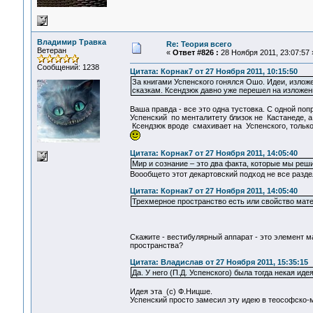
Владимир Травка
Re: Теория всего
Ветеран
«
Ответ #826 :
28 Ноября 2011, 23:07:57 
Сообщений: 1238
Цитата: Корнак7 от 27 Ноября 2011, 10:15:50
За книгами Успенского гонялся Ошо. Идеи, изложе
сказкам. Ксендзюк давно уже перешел на изложен
Ваша правда - все это одна тустовка. С одной попр
Успенский по менталитету близок не Кастанеде, 
Ксендзюк вроде смахивает на Успенского, только к
Цитата: Корнак7 от 27 Ноября 2011, 14:05:40
Мир и сознание – это два факта, которые мы ре
Воообщето этот декартовский подход не все раз
Цитата: Корнак7 от 27 Ноября 2011, 14:05:40
Трехмерное пространство есть или свойство мате
Скажите - вестибулярный аппарат - это элемент 
пространства?
Цитата: Владислав от 27 Ноября 2011, 15:35:15
Да. У него (П.Д. Успенского) была тогда некая ид
Идея эта (с) Ф.Ницше.
Успенский просто замесил эту идею в теософско-м