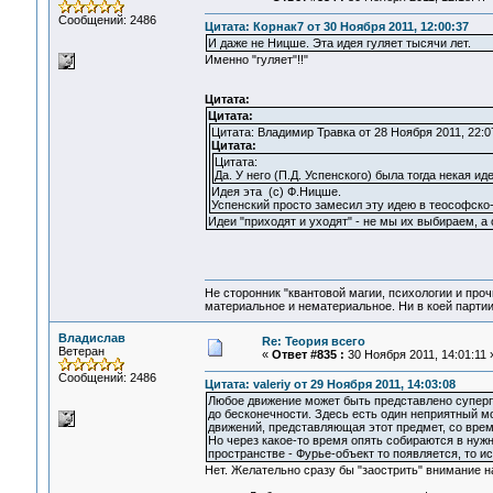
Сообщений: 2486
Цитата: Корнак7 от 30 Ноября 2011, 12:00:37
И даже не Ницше. Эта идея гуляет тысячи лет.
Именно "гуляет"!!"
Цитата:
Цитата:
Цитата: Владимир Травка от 28 Ноября 2011, 22:0
Цитата:
Цитата:
Да. У него (П.Д. Успенского) была тогда некая и
Идея эта (с) Ф.Ницше.
Успенский просто замесил эту идею в теософско-
Идеи "приходят и уходят" - не мы их выбираем, а о
Не сторонник "квантовой магии, психологии и проч
материальное и нематериальное. Ни в коей партии
Владислав
Re: Теория всего
Ветеран
«
Ответ #835 :
30 Ноября 2011, 14:01:11 
Сообщений: 2486
Цитата: valeriy от 29 Ноября 2011, 14:03:08
Любое движение может быть представлено супер
до бесконечности. Здесь есть один неприятный 
движений, представляющая этот предмет, со вре
Но через какое-то время опять собираются в нуж
пространстве - Фурье-объект то появляется, то ис
Нет. Желательно сразу бы "заострить" внимание н