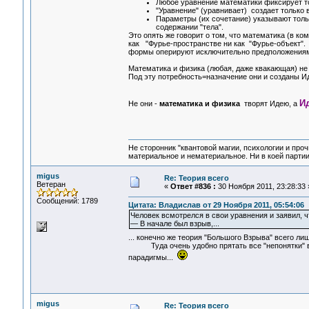
Любое уравнение математики фиксирует то
"Уравнение" (уравнивает) создает только 
Параметры (их сочетание) указывают только
содержании "тела".
Это опять же говорит о том, что математика (в ко
как "Фурье-пространстве ни как "Фурье-объект".
формы оперируют исключительно предположения
Математика и физика (любая, даже квакающая) не
Под эту потребность=назначение они и созданы Ид
И
Не они -
математика и физика
творят Идею, а
Не сторонник "квантовой магии, психологии и проч
материальное и нематериальное. Ни в коей партии
migus
Re: Теория всего
Ветеран
«
Ответ #836 :
30 Ноября 2011, 23:28:33 
Сообщений: 1789
Цитата: Владислав от 29 Ноября 2011, 05:54:06
Человек всмотрелся в свои уравнения и заявил, 
— В начале был взрыв,...
... конечно же теория "Большого Взрыва" всего л
Туда очень удобно прятать все "непонятки" во
парадигмы...
migus
Re: Теория всего