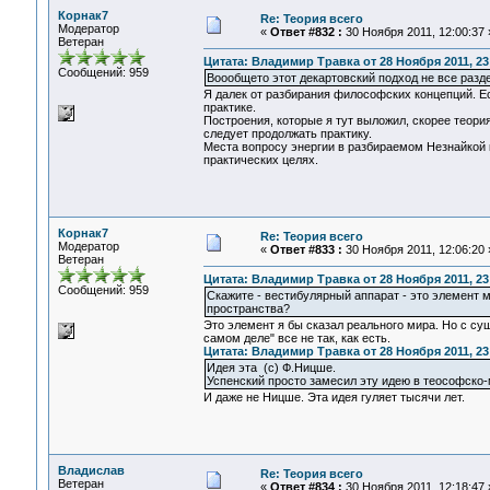
Корнак7
Re: Теория всего
Модератор
«
Ответ #832 :
30 Ноября 2011, 12:00:37 
Ветеран
Цитата: Владимир Травка от 28 Ноября 2011, 23
Сообщений: 959
Воообщето этот декартовский подход не все раз
Я далек от разбирания философских концепций. Е
практике.
Построения, которые я тут выложил, скорее теори
следует продолжать практику.
Места вопросу энергии в разбираемом Незнайкой 
практических целях.
Корнак7
Re: Теория всего
Модератор
«
Ответ #833 :
30 Ноября 2011, 12:06:20 
Ветеран
Цитата: Владимир Травка от 28 Ноября 2011, 23
Сообщений: 959
Скажите - вестибулярный аппарат - это элемент 
пространства?
Это элемент я бы сказал реального мира. Но с су
самом деле" все не так, как есть.
Цитата: Владимир Травка от 28 Ноября 2011, 23
Идея эта (с) Ф.Ницше.
Успенский просто замесил эту идею в теософско-
И даже не Ницше. Эта идея гуляет тысячи лет.
Владислав
Re: Теория всего
Ветеран
«
Ответ #834 :
30 Ноября 2011, 12:18:47 