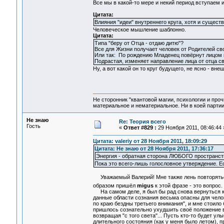
Все мы в какой-то мере и некий период вступаем и
Цитата:
Влияния "идеи" внутреннего круга, хотя и сущест
Человеческое мышление шаблонно.
Цитата:
Типа "беру от Отца - отдаю дитю"?
Все для Жизни получает человек от Родителей сво
Или так: По рождению Младенец повёрнут лицом 
Подрастая, изменяет направление лица от отца св
Ну, а вот какой он то круг будущего, не ясно - вне
Не сторонник "квантовой магии, психологии и проч
материальное и нематериальное. Ни в коей партии
Не знаю
Re: Теория всего
Гость
«
Ответ #829 :
29 Ноября 2011, 08:46:44 
Цитата: valeriy от 28 Ноября 2011, 18:09:29
Цитата: Не знаю от 28 Ноября 2011, 17:36:17
Энергия - обратная сторона ЛЮБОГО пространст
Пока это всего-лишь голословное утверждение. Е
Уважаемый Валерий! Мне также лень повторяться, 
образом пришёл
migus
к этой фразе - это вопрос
На самом деле, я был бы рад снова вернуться к 
данные области сознания весьма опасны для челов
по краю бездны третьего внимания", и мне стоило
пришлось сознательно ухудшить своё положение в
возвращая "с того света"... Пусть кто-то будет ул
длительного состояния (как у меня было летом), 