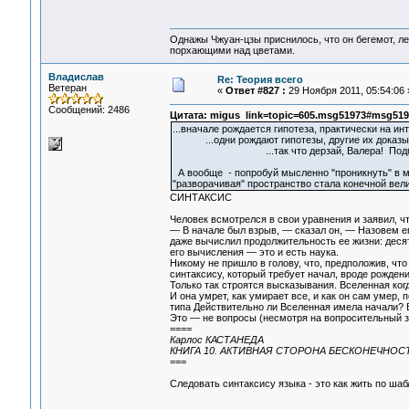
Однажы Чжуан-цзы приснилось, что он бегемот, л
порхающими над цветами.
Владислав
Re: Теория всего
Ветеран
«
Ответ #827 :
29 Ноября 2011, 05:54:06 
Сообщений: 2486
Цитата: migus link=topic=605.msg51973#msg519
...вначале рождается гипотеза, практически на и
...одни рождают гипотезы, другие их доказыв
...так что дерзай, Валера! Подми
А вообще - попробуй мысленно "проникнуть" в мо
"разворачивая" пространство стала конечной вели
СИНТАКСИС
Человек всмотрелся в свои уравнения и заявил, ч
— В начале был взрыв, — сказал он, — Назовем ег
даже вычислил продолжительность ее жизни: деся
его вычисления — это и есть наука.
Никому не пришло в голову, что, предположив, что
синтаксису, который требует начал, вроде рождени
Только так строятся высказывания. Вселенная когд
И она умрет, как умирает все, и как он сам умер,
типа Действительно ли Вселенная имела начали? 
Это — не вопросы (несмотря на вопросительный з
====
Карлос КАСТАНЕДА
КНИГА 10. АКТИВНАЯ СТОРОНА БЕСКОНЕЧНОС
===
Следовать синтаксису языка - это как жить по шаб