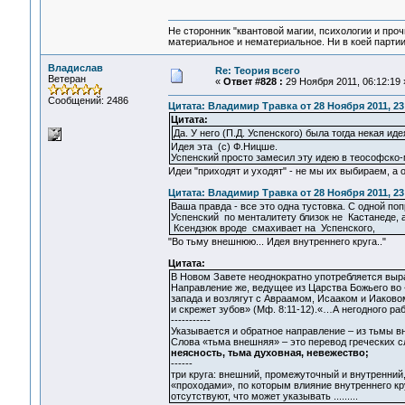
Не сторонник "квантовой магии, психологии и проч
материальное и нематериальное. Ни в коей партии
Владислав
Re: Теория всего
Ветеран
«
Ответ #828 :
29 Ноября 2011, 06:12:19 
Сообщений: 2486
Цитата: Владимир Травка от 28 Ноября 2011, 23
Цитата:
Да. У него (П.Д. Успенского) была тогда некая и
Идея эта (с) Ф.Ницше.
Успенский просто замесил эту идею в теософско-
Идеи "приходят и уходят" - не мы их выбираем, а он
Цитата: Владимир Травка от 28 Ноября 2011, 23
Ваша правда - все это одна тустовка. С одной поп
Успенский по менталитету близок не Кастанеде, 
Ксендзюк вроде смахивает на Успенского,
"Во тьму внешнюю... Идея внутреннего круга.."
Цитата:
В Новом Завете неоднократно употребляется выра
Направление же, ведущее из Царства Божьего во 
запада и возлягут с Авраамом, Исааком и Иаково
и скрежет зубов» (Мф. 8:11-12).«…А негодного ра
-----------
Указывается и обратное направление – из тьмы вн
Слова «тьма внешняя» – это перевод греческих 
неясность, тьма духовная, невежество;
------
три круга: внешний, промежуточный и внутренний
«проходами», по которым влияние внутреннего кр
отсутствуют, что может указывать .........