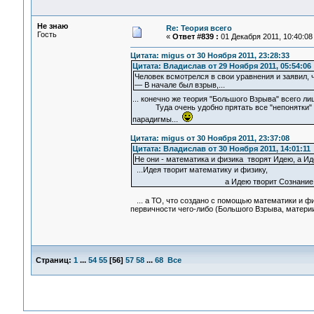
Не знаю
Re: Теория всего
Гость
«
Ответ #839 :
01 Декабря 2011, 10:40:08
Цитата: migus от 30 Ноября 2011, 23:28:33
Цитата: Владислав от 29 Ноября 2011, 05:54:06
Человек всмотрелся в свои уравнения и заявил, 
— В начале был взрыв,...
... конечно же теория "Большого Взрыва" всего 
Туда очень удобно прятать все "непонятки" в
парадигмы...
Цитата: migus от 30 Ноября 2011, 23:37:08
Цитата: Владислав от 30 Ноября 2011, 14:01:11
Не они - математика и физика творят Идею, а Ид
...Идея творит математику и физику,
а Идею творит Сознание.
... а ТО, что создано с помощью математики и фи
первичности чего-либо (Большого Взрыва, материи, 
Страниц:
1
...
54
55
[
56
]
57
58
...
68
Все