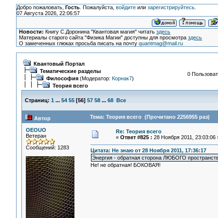
Добро пожаловать,
Гость
. Пожалуйста,
войдите
или
зарегистрируйтесь
.
07 Августа 2026, 22:06:57
Новости:
Книгу С.Доронина "Квантовая магия" читать
здесь
Материалы старого сайта "Физика Магии" доступны для просмотра
здесь
О замеченных глюках просьба писать на почту
quantmag@mail.ru
Квантовый Портал
Тематические разделы
0 Пользоват
Философия
(Модератор:
Корнак7
)
Теория всего
Страниц:
1
...
54
55
[
56
]
57
58
...
68
Все
Тема: Теория всего (Прочитано 2256955 раз)
Автор
OEOUO
Re: Теория всего
Ветеран
«
Ответ #825 :
28 Ноября 2011, 23:03:06 
Сообщений: 1283
Цитата: Не знаю от 28 Ноября 2011, 17:36:17
Энергия - обратная сторона ЛЮБОГО пространств
Не! не обратная! БОКОВАЯ!