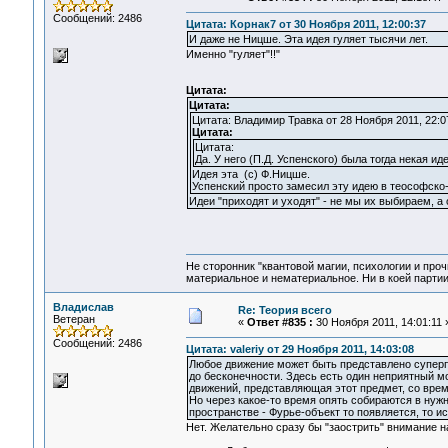
Сообщений: 2486
Цитата: Корнак7 от 30 Ноября 2011, 12:00:37
И даже не Ницше. Эта идея гуляет тысячи лет.
Именно "гуляет"!!"
Цитата:
Цитата:
Цитата: Владимир Травка от 28 Ноября 2011, 22:0
Цитата:
Цитата:
Да. У него (П.Д. Успенского) была тогда некая и
Идея эта (с) Ф.Ницше.
Успенский просто замесил эту идею в теософско-
Идеи "приходят и уходят" - не мы их выбираем, а о
Не сторонник "квантовой магии, психологии и проч
материальное и нематериальное. Ни в коей партии
Владислав
Re: Теория всего
Ветеран
«
Ответ #835 :
30 Ноября 2011, 14:01:11 
Сообщений: 2486
Цитата: valeriy от 29 Ноября 2011, 14:03:08
Любое движение может быть представлено супер
до бесконечности. Здесь есть один неприятный 
движений, представляющая этот предмет, со вре
Но через какое-то время опять собираются в нуж
пространстве - Фурье-объект то появляется, то ис
Нет. Желательно сразу бы "заострить" внимание н