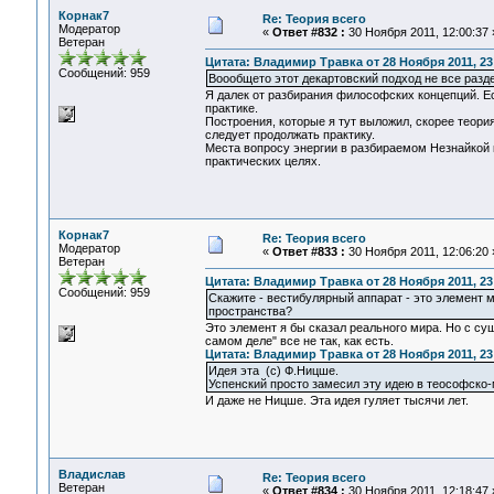
Корнак7
Re: Теория всего
Модератор
«
Ответ #832 :
30 Ноября 2011, 12:00:37 
Ветеран
Цитата: Владимир Травка от 28 Ноября 2011, 23
Сообщений: 959
Воообщето этот декартовский подход не все раз
Я далек от разбирания философских концепций. Е
практике.
Построения, которые я тут выложил, скорее теори
следует продолжать практику.
Места вопросу энергии в разбираемом Незнайкой 
практических целях.
Корнак7
Re: Теория всего
Модератор
«
Ответ #833 :
30 Ноября 2011, 12:06:20 
Ветеран
Цитата: Владимир Травка от 28 Ноября 2011, 23
Сообщений: 959
Скажите - вестибулярный аппарат - это элемент 
пространства?
Это элемент я бы сказал реального мира. Но с су
самом деле" все не так, как есть.
Цитата: Владимир Травка от 28 Ноября 2011, 23
Идея эта (с) Ф.Ницше.
Успенский просто замесил эту идею в теософско-
И даже не Ницше. Эта идея гуляет тысячи лет.
Владислав
Re: Теория всего
Ветеран
«
Ответ #834 :
30 Ноября 2011, 12:18:47 