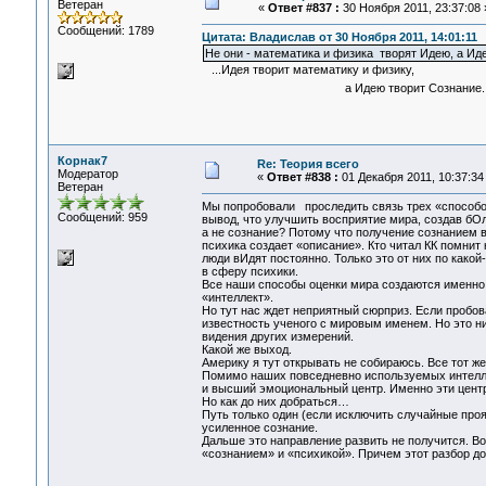
Ветеран
«
Ответ #837 :
30 Ноября 2011, 23:37:08 
Сообщений: 1789
Цитата: Владислав от 30 Ноября 2011, 14:01:11
Не они - математика и физика творят Идею, а Иде
...Идея творит математику и физику,
а Идею творит Сознание..
Корнак7
Re: Теория всего
Модератор
«
Ответ #838 :
01 Декабря 2011, 10:37:34
Ветеран
Мы попробовали проследить связь трех «способов
Сообщений: 959
вывод, что улучшить восприятие мира, создав бО
а не сознание? Потому что получение сознанием 
психика создает «описание». Кто читал КК помнит 
люди вИдят постоянно. Только это от них по какой-
в сферу психики.
Все наши способы оценки мира создаются именно 
«интеллект».
Но тут нас ждет неприятный сюрприз. Если пробо
известность ученого с мировым именем. Но это ни
видения других измерений.
Какой же выход.
Америку я тут открывать не собираюсь. Все тот же
Помимо наших повседневно используемых интелле
и высший эмоциональный центр. Именно эти центр
Но как до них добраться…
Путь только один (если исключить случайные про
усиленное сознание.
Дальше это направление развить не получится. Во
«сознанием» и «психикой». Причем этот разбор до