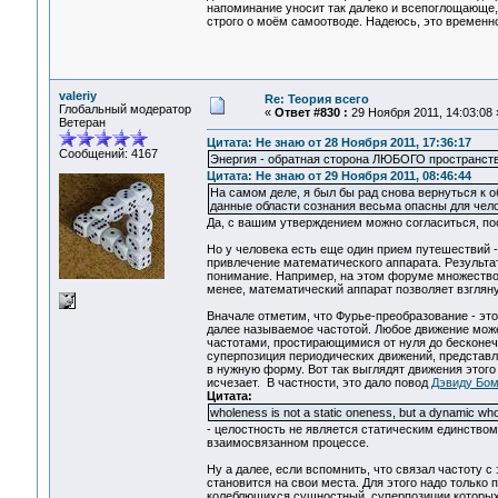
напоминание уносит так далеко и всепоглощающе,
строго о моём самоотводе. Надеюсь, это временно
valeriy
Re: Теория всего
Глобальный модератор
«
Ответ #830 :
29 Ноября 2011, 14:03:08 
Ветеран
Цитата: Не знаю от 28 Ноября 2011, 17:36:17
Сообщений: 4167
Энергия - обратная сторона ЛЮБОГО пространств
Цитата: Не знаю от 29 Ноября 2011, 08:46:44
На самом деле, я был бы рад снова вернуться к 
данные области сознания весьма опасны для чел
Да, с вашим утверждением можно согласиться, по
Но у человека есть еще один прием путешествий -
привлечение математического аппарата. Результа
понимание. Например, на этом форуме множество 
менее, математический аппарат позволяет взгляну
Вначале отметим, что Фурье-преобразование - это
далее называемое частотой. Любое движение мож
частотами, простирающимися от нуля до бесконеч
суперпозиция периодических движений, представл
в нужную форму. Вот так выглядят движения этого
исчезает. В частности, это дало повод
Дэвиду Бо
Цитата:
wholeness is not a static oneness, but a dynamic who
- целостность не является статическим единством
взаимосвязанном процессе.
Ну а далее, если вспомнить, что связал частоту с
становится на свои места. Для этого надо только
колеблющихся сущностный, суперпозиции которых 