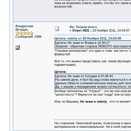
пока не возможно ответь прямо, что бы это такое
вольностей.
Владислав
Re: Теория всего
Ветеран
«
Ответ #831 :
29 Ноября 2011, 14:44:07 
Сообщений: 2486
Цитата: valeriy от 29 Ноября 2011, 14:03:08
Цитата: Не знаю от Вчера в 16:36:17
Энергия - обратная сторона ЛЮБОГО пространств
"Глазами математики" это одно и тоже как нечто "
формулой.
Всё то, что можно представить как некая функция
параметрами).
Цитата:
Цитата: Не знаю от Сегодня в 07:46:44
На самом деле, я был бы рад снова вернуться к 
данные области сознания весьма опасны для чел
Да, с вашим утверждением можно согласиться, по
Вообще непонятны их "страхи" - что же они опаса
"целостность"? Вернутся ли они "сюда" или останут
Или, по Вашему,
Не знаю и valeriy
, что-то меняет
Не сторонник "квантовой магии, психологии и проч
материальное и нематериальное. Ни в коей партии