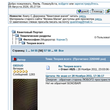
Добро пожаловать,
Гость
. Пожалуйста,
войдите
или
зарегистрируйтесь
.
09 Августа 2026, 05:27:54
Новости:
Книгу С.Доронина "Квантовая магия" читать
здесь
Материалы старого сайта "Физика Магии" доступны для просмотра
здесь
О замеченных глюках просьба писать на почту
quantmag@mail.ru
Квантовый Портал
Тематические разделы
0 Пользоват
Философия
(Модератор:
Корнак7
)
Теория всего
Страниц:
1
...
54
55
[
56
]
57
58
...
68
Все
Тема: Теория всего (Прочитано 2260440 раз)
Автор
OEOUO
Re: Теория всего
Ветеран
«
Ответ #825 :
28 Ноября 2011, 23:03:06 
Сообщений: 1283
Цитата: Не знаю от 28 Ноября 2011, 17:36:17
Энергия - обратная сторона ЛЮБОГО пространств
Не! не обратная! БОКОВАЯ!