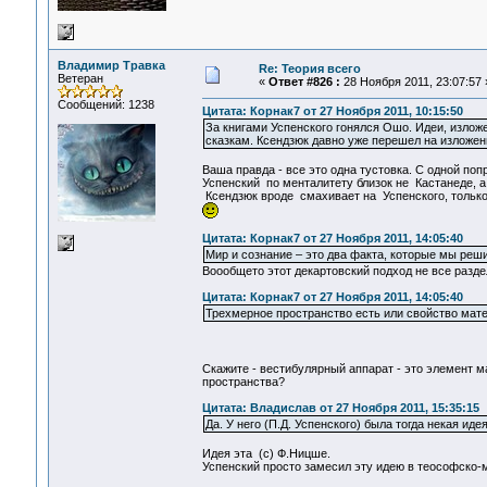
Владимир Травка
Re: Теория всего
Ветеран
«
Ответ #826 :
28 Ноября 2011, 23:07:57 
Сообщений: 1238
Цитата: Корнак7 от 27 Ноября 2011, 10:15:50
За книгами Успенского гонялся Ошо. Идеи, изложе
сказкам. Ксендзюк давно уже перешел на изложен
Ваша правда - все это одна тустовка. С одной попр
Успенский по менталитету близок не Кастанеде, 
Ксендзюк вроде смахивает на Успенского, только к
Цитата: Корнак7 от 27 Ноября 2011, 14:05:40
Мир и сознание – это два факта, которые мы ре
Воообщето этот декартовский подход не все раз
Цитата: Корнак7 от 27 Ноября 2011, 14:05:40
Трехмерное пространство есть или свойство мате
Скажите - вестибулярный аппарат - это элемент 
пространства?
Цитата: Владислав от 27 Ноября 2011, 15:35:15
Да. У него (П.Д. Успенского) была тогда некая ид
Идея эта (с) Ф.Ницше.
Успенский просто замесил эту идею в теософско-м