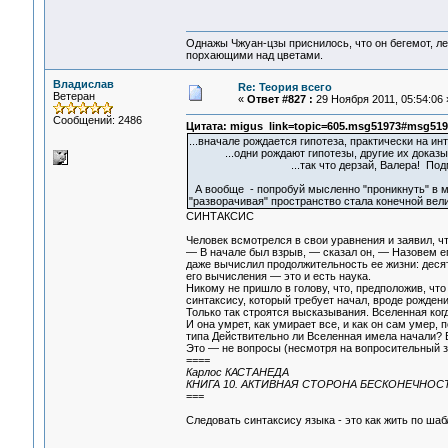
Однажы Чжуан-цзы приснилось, что он бегемот, л
порхающими над цветами.
Владислав
Re: Теория всего
Ветеран
«
Ответ #827 :
29 Ноября 2011, 05:54:06 
Сообщений: 2486
Цитата: migus link=topic=605.msg51973#msg519
...вначале рождается гипотеза, практически на и
...одни рождают гипотезы, другие их доказыв
...так что дерзай, Валера! Подми
А вообще - попробуй мысленно "проникнуть" в мо
"разворачивая" пространство стала конечной вели
СИНТАКСИС
Человек всмотрелся в свои уравнения и заявил, ч
— В начале был взрыв, — сказал он, — Назовем ег
даже вычислил продолжительность ее жизни: деся
его вычисления — это и есть наука.
Никому не пришло в голову, что, предположив, что
синтаксису, который требует начал, вроде рождени
Только так строятся высказывания. Вселенная когд
И она умрет, как умирает все, и как он сам умер,
типа Действительно ли Вселенная имела начали? 
Это — не вопросы (несмотря на вопросительный з
====
Карлос КАСТАНЕДА
КНИГА 10. АКТИВНАЯ СТОРОНА БЕСКОНЕЧНОС
===
Следовать синтаксису языка - это как жить по шаб