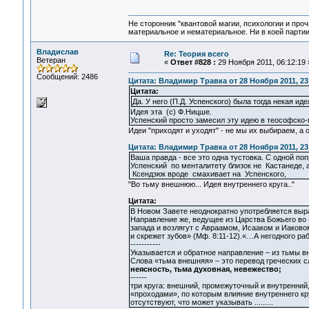
Не сторонник "квантовой магии, психологии и проч
материальное и нематериальное. Ни в коей партии
Владислав
Re: Теория всего
Ветеран
«
Ответ #828 :
29 Ноября 2011, 06:12:19 
Сообщений: 2486
Цитата: Владимир Травка от 28 Ноября 2011, 23
Цитата:
Да. У него (П.Д. Успенского) была тогда некая и
Идея эта (с) Ф.Ницше.
Успенский просто замесил эту идею в теософско-
Идеи "приходят и уходят" - не мы их выбираем, а он
Цитата: Владимир Травка от 28 Ноября 2011, 23
Ваша правда - все это одна тустовка. С одной поп
Успенский по менталитету близок не Кастанеде, 
Ксендзюк вроде смахивает на Успенского,
"Во тьму внешнюю... Идея внутреннего круга.."
Цитата:
В Новом Завете неоднократно употребляется выра
Направление же, ведущее из Царства Божьего во 
запада и возлягут с Авраамом, Исааком и Иаково
и скрежет зубов» (Мф. 8:11-12).«…А негодного ра
-----------
Указывается и обратное направление – из тьмы вн
Слова «тьма внешняя» – это перевод греческих 
неясность, тьма духовная, невежество;
------
три круга: внешний, промежуточный и внутренний
«проходами», по которым влияние внутреннего кр
отсутствуют, что может указывать .........