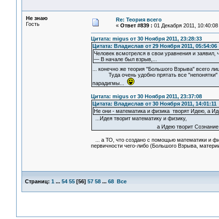
Не знаю
Re: Теория всего
Гость
«
Ответ #839 :
01 Декабря 2011, 10:40:08
Цитата: migus от 30 Ноября 2011, 23:28:33
Цитата: Владислав от 29 Ноября 2011, 05:54:06
Человек всмотрелся в свои уравнения и заявил, 
— В начале был взрыв,...
... конечно же теория "Большого Взрыва" всего 
Туда очень удобно прятать все "непонятки" в
парадигмы...
Цитата: migus от 30 Ноября 2011, 23:37:08
Цитата: Владислав от 30 Ноября 2011, 14:01:11
Не они - математика и физика творят Идею, а Ид
...Идея творит математику и физику,
а Идею творит Сознание.
... а ТО, что создано с помощью математики и фи
первичности чего-либо (Большого Взрыва, материи, 
Страниц:
1
...
54
55
[
56
]
57
58
...
68
Все