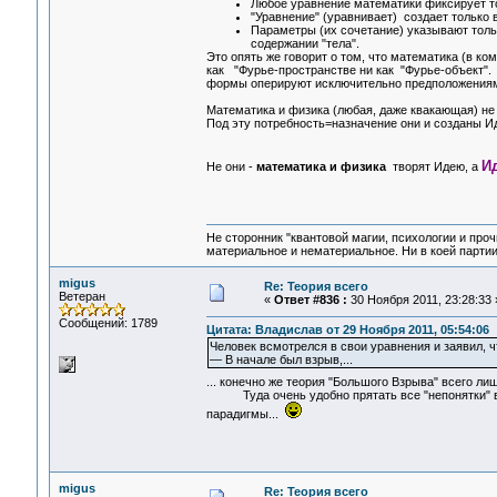
Любое уравнение математики фиксирует то
"Уравнение" (уравнивает) создает только 
Параметры (их сочетание) указывают только
содержании "тела".
Это опять же говорит о том, что математика (в ко
как "Фурье-пространстве ни как "Фурье-объект".
формы оперируют исключительно предположения
Математика и физика (любая, даже квакающая) не
Под эту потребность=назначение они и созданы Ид
И
Не они -
математика и физика
творят Идею, а
Не сторонник "квантовой магии, психологии и проч
материальное и нематериальное. Ни в коей партии
migus
Re: Теория всего
Ветеран
«
Ответ #836 :
30 Ноября 2011, 23:28:33 
Сообщений: 1789
Цитата: Владислав от 29 Ноября 2011, 05:54:06
Человек всмотрелся в свои уравнения и заявил, 
— В начале был взрыв,...
... конечно же теория "Большого Взрыва" всего л
Туда очень удобно прятать все "непонятки" во
парадигмы...
migus
Re: Теория всего