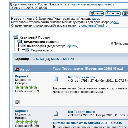
Добро пожаловать,
Гость
. Пожалуйста,
войдите
или
зарегистрируйтесь
.
08 Августа 2026, 09:08:06
Новости:
Книгу С.Доронина "Квантовая магия" читать
здесь
Материалы старого сайта "Физика Магии" доступны для просмотра
здесь
О замеченных глюках просьба писать на почту
quantmag@mail.ru
Квантовый Портал
Тематические разделы
0 Пользоват
Философия
(Модератор:
Корнак7
)
Теория всего
Страниц:
1
...
52
53
[
54
]
55
56
...
68
Все
Тема: Теория всего (Прочитано 2258345 раз)
Автор
Корнак7
Re: Теория всего
Модератор
«
Ответ #795 :
27 Ноября 2011, 11:07:37 
Ветеран
Не знаю
, не мог бы ты уточнить что хотел сказат
Сообщений: 959
четвертого уровня познания мира.
Корнак7
Re: Теория всего
Модератор
«
Ответ #796 :
27 Ноября 2011, 11:35:00 
Ветеран
Цитата: Не знаю от 16 Августа 2011, 14:40:45
Сообщений: 959
Ощущение - есть процесс, происходящий в "теле ч