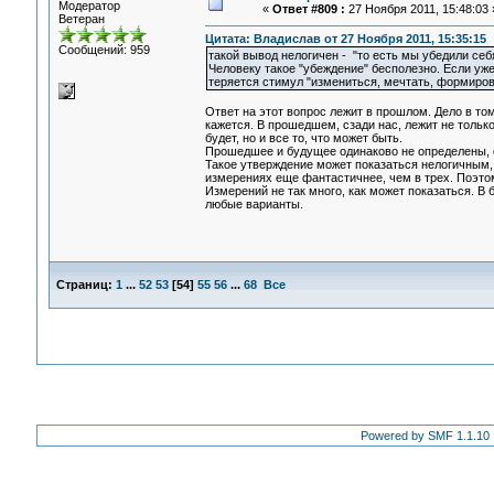
Модератор
«
Ответ #809 :
27 Ноября 2011, 15:48:03 
Ветеран
Цитата: Владислав от 27 Ноября 2011, 15:35:15
Сообщений: 959
такой вывод нелогичен - "то есть мы убедили себя
Человеку такое "убеждение" бесполезно. Если уже
теряется стимул "измениться, мечтать, формирова
Ответ на этот вопрос лежит в прошлом. Дело в т
кажется. В прошедшем, сзади нас, лежит не только 
будет, но и все то, что может быть.
Прошедшее и будущее одинаково не определены, 
Такое утверждение может показаться нелогичным,
измерениях еще фантастичнее, чем в трех. Поэтом
Измерений не так много, как может показаться. В
любые варианты.
Страниц:
1
...
52
53
[
54
]
55
56
...
68
Все
Powered by SMF 1.1.10