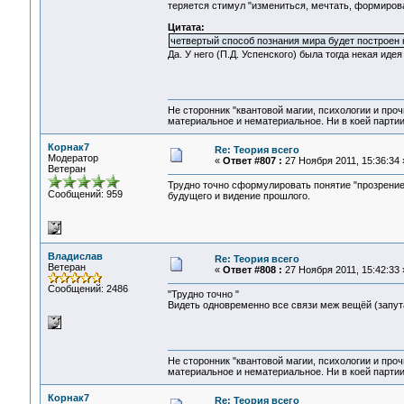
теряется стимул "измениться, мечтать, формирова
Цитата:
четвертый способ познания мира будет построен н
Да. У него (П.Д. Успенского) была тогда некая ид
Не сторонник "квантовой магии, психологии и проч
материальное и нематериальное. Ни в коей партии
Корнак7
Re: Теория всего
Модератор
«
Ответ #807 :
27 Ноября 2011, 15:36:34 
Ветеран
Трудно точно сформулировать понятие "прозрение"
Сообщений: 959
будущего и видение прошлого.
Владислав
Re: Теория всего
Ветеран
«
Ответ #808 :
27 Ноября 2011, 15:42:33 
Сообщений: 2486
"Трудно точно "
Видеть одновременно все связи меж вещёй (запут
Не сторонник "квантовой магии, психологии и проч
материальное и нематериальное. Ни в коей партии
Корнак7
Re: Теория всего