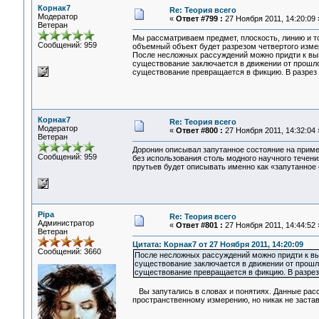
Корнак7
Re: Теория всего
Модератор
«
Ответ #799 :
27 Ноября 2011, 14:20:09 
Ветеран
Мы рассматриваем предмет, плоскость, линию и то
Сообщений: 959
объемный объект будет разрезом четвертого измер
После несложных рассуждений можно придти к выв
существование заключается в движении от прошлог
существование превращается в фикцию. В разрез в
Корнак7
Re: Теория всего
Модератор
«
Ответ #800 :
27 Ноября 2011, 14:32:04 
Ветеран
Доронин описывал запутанное состояние на приме
Сообщений: 959
без использования столь модного научного течени
прутьев будет описывать именно как «запутанное 
Pipa
Re: Теория всего
Администратор
«
Ответ #801 :
27 Ноября 2011, 14:44:52 
Ветеран
Цитата: Корнак7 от 27 Ноября 2011, 14:20:09
Сообщений: 3660
После несложных рассуждений можно придти к выв
существование заключается в движении от прошлог
существование превращается в фикцию. В разрез 
Вы запутались в словах и понятиях. Данные рас
пространственному измерению, но никак не заста