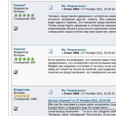
Корнак7
Re: Теория всего
Модератор
«
Ответ #804 :
27 Ноября 2011, 15:20:18 
Ветеран
Человек, представляя движение в четвертом измер
Сообщений: 959
которого - рождение, другой - смерть. Все, наве
виде эдакого червяка. Это неверное представлени
Чтобы представить движение в четвертом измерен
изменяющим объем в результате изменения темпе
совершенно недоступном нам пространстве, меняя
Корнак7
Re: Теория всего
Модератор
«
Ответ #805 :
27 Ноября 2011, 15:33:20 
Ветеран
Если принять во внимание, что понятия нами стро
Сообщений: 959
предположить, что четвертый способ познания мира
Видимо мы недалеко отступим от истины, если ска
мира не только не похож на понятия, рассуждения,
понятия на представлениях, но совершенно на них
Владислав
Re: Теория всего
Ветеран
«
Ответ #806 :
27 Ноября 2011, 15:35:15 
Сообщений: 2486
Цитата: Корнак7 от 27 Ноября 2011, 15:03:58
Мы как бы смотрим в узкую щель на реально суще
существует, а будущего еще не существует, ..
такой вывод нелогичен - "то есть мы убедили себя
Человеку такое "убеждение" бесполезно. Если уже