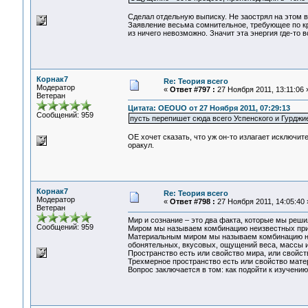
Сделал отдельную выписку. Не заострял на этом 
Заявление весьма сомнительное, требующее по кр
из ничего невозможно. Значит эта энергия где-то
Корнак7
Re: Теория всего
Модератор
«
Ответ #797 :
27 Ноября 2011, 13:11:06 
Ветеран
Цитата: OEOUO от 27 Ноября 2011, 07:29:13
Сообщений: 959
пусть перепишет сюда всего Успенского и Гурджие
ОЕ хочет сказать, что уж он-то излагает исключит
оракул.
Корнак7
Re: Теория всего
Модератор
«
Ответ #798 :
27 Ноября 2011, 14:05:40 
Ветеран
Мир и сознание – это два факта, которые мы реш
Сообщений: 959
Миром мы называем комбинацию неизвестных пр
Материальным миром мы называем комбинацию не
обонятельных, вкусовых, ощущений веса, массы и 
Пространство есть или свойство мира, или свойст
Трехмерное пространство есть или свойство мате
Вопрос заключается в том: как подойти к изучени