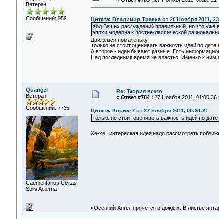
«
Ответ #783 :
27 Ноября 2011, 00:28:21 
Ветеран
Сообщений: 959
Цитата: Владимир Травка от 26 Ноября 2011, 23
Ход Ваших рассуждений правильный, но это уже в
эпохи модерна к постнеклассической рационально
Движемся помаленьку.
Только не стоит оценивать важность идей по дате
А второе - идеи бывают разные. Есть информацион
Над последними время не властно Именно к ним я
Quangel
Re: Теория всего
Ветеран
«
Ответ #784 :
27 Ноября 2011, 01:00:36 
Сообщений: 7735
Цитата: Корнак7 от 27 Ноября 2011, 00:28:21
Только не стоит оценивать важность идей по дате
Хе-хе...интересная идея,надо рассмотреть поближе
Сaementarius Civitas
Solis Aeterna
«Осенний Ангел прячется в дождях. В листве янтарн