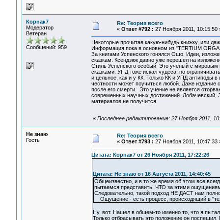
Корнак7
Re: Теория всего
Модератор
«
Ответ #792 :
27 Ноября 2011, 10:15:50 
Ветеран
Некоторые прочитав какую-нибудь книжку, или да
Сообщений: 959
Информация пока в основном из "TERTIUM ORGA
За книгами Успенского гонялся Ошо. Идеи, изложен
сказкам. Ксендзюк давно уже перешел на изложени
Стиль Успенского особый. Это ученый с мировым 
сказками. УПД тоже искал чудеса, но ограничиват
и цельное, как и у КК. Только КК и УПД антиподы 
честности может поучиться любой. Даже издание с
после его смерти. Это учение не является оторва
современных научных достижений. Лобачевский, Э
материалов не получится.
«
Последнее редактирование: 27 Ноября 2011, 10
Не знаю
Re: Теория всего
Гость
«
Ответ #793 :
27 Ноября 2011, 10:47:33 
Цитата: Корнак7 от 26 Ноября 2011, 17:22:26
Цитата: Не знаю от 16 Августа 2011, 14:40:45
Общеизвестно, и в то же время об этом все всег
пытаемся представить, ЧТО за этими ощущениям
Следовательно, такой подход НЕ ДАСТ нам полно
Ощущение - есть процесс, происходящий в "тел
Ну, вот. Нашел в общем-то именно то, что я пыта
Только отбрасывать это положение он поспешил. П