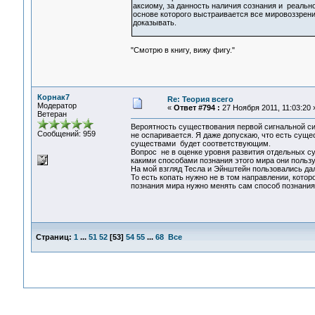
аксиому, за данность наличия сознания и реаль
основе которого выстраивается все мировоззрени
доказывать.
"Смотрю в книгу, вижу фигу."
Корнак7
Re: Теория всего
Модератор
«
Ответ #794 :
27 Ноября 2011, 11:03:20 
Ветеран
Вероятность существования первой сигнальной с
Сообщений: 959
не оспаривается. Я даже допускаю, что есть суще
существами будет соответствующим.
Вопрос не в оценке уровня развития отдельных су
какими способами познания этого мира они польз
На мой взгляд Тесла и Эйнштейн пользовались дал
То есть копать нужно не в том направлении, котор
познания мира нужно менять сам способ познания
Страниц:
1
...
51
52
[
53
]
54
55
...
68
Все