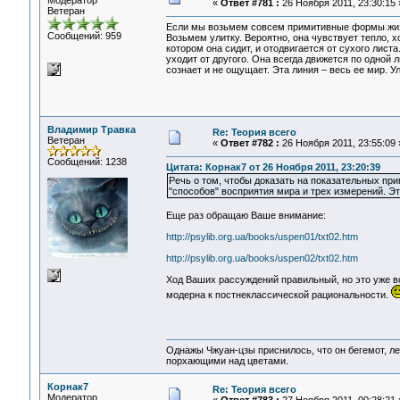
Модератор
«
Ответ #781 :
26 Ноября 2011, 23:30:15 
Ветеран
Если мы возьмем совсем примитивные формы жизни
Сообщений: 959
Возьмем улитку. Вероятно, она чувствует тепло, хо
котором она сидит, и отодвигается от сухого лист
уходит от другого. Она всегда движется по одной л
сознает и не ощущает. Эта линия – весь ее мир. У
Владимир Травка
Re: Теория всего
Ветеран
«
Ответ #782 :
26 Ноября 2011, 23:55:09 
Сообщений: 1238
Цитата: Корнак7 от 26 Ноября 2011, 23:20:39
Речь о том, чтобы доказать на показательных при
"способов" восприятия мира и трех измерений. Э
Еще раз обращаю Ваше внимание:
http://psylib.org.ua/books/uspen01/txt02.htm
http://psylib.org.ua/books/uspen02/txt02.htm
Ход Ваших рассуждений правильный, но это уже вс
модерна к постнеклассической рациональности.
Однажы Чжуан-цзы приснилось, что он бегемот, л
порхающими над цветами.
Корнак7
Re: Теория всего
Модератор