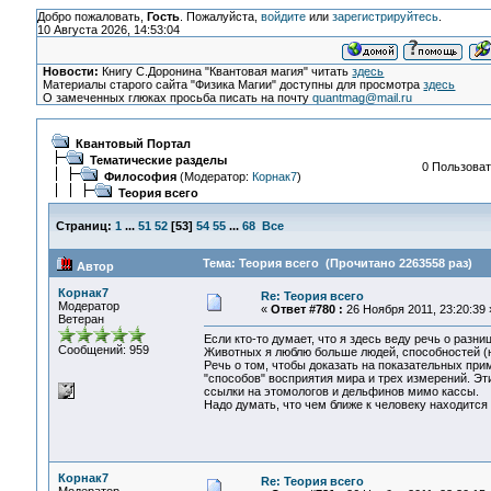
Добро пожаловать,
Гость
. Пожалуйста,
войдите
или
зарегистрируйтесь
.
10 Августа 2026, 14:53:04
Новости:
Книгу С.Доронина "Квантовая магия" читать
здесь
Материалы старого сайта "Физика Магии" доступны для просмотра
здесь
О замеченных глюках просьба писать на почту
quantmag@mail.ru
Квантовый Портал
Тематические разделы
0 Пользоват
Философия
(Модератор:
Корнак7
)
Теория всего
Страниц:
1
...
51
52
[
53
]
54
55
...
68
Все
Тема: Теория всего (Прочитано 2263558 раз)
Автор
Корнак7
Re: Теория всего
Модератор
«
Ответ #780 :
26 Ноября 2011, 23:20:39 
Ветеран
Если кто-то думает, что я здесь веду речь о разн
Сообщений: 959
Животных я люблю больше людей, способностей (н
Речь о том, чтобы доказать на показательных прим
"способов" восприятия мира и трех измерений. Э
ссылки на этомологов и дельфинов мимо кассы.
Надо думать, что чем ближе к человеку находится 
Корнак7
Re: Теория всего