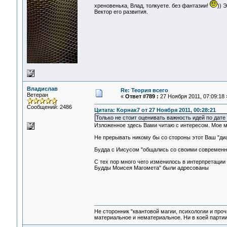
хреновенька, Влад, толкуете. без фантазии!
)) 
Вектор его развития.
Владислав
Re: Теория всего
Ветеран
«
Ответ #789 :
27 Ноября 2011, 07:09:18 
Сообщений: 2486
Цитата: Корнак7 от 27 Ноября 2011, 00:28:21
Только не стоит оценивать важность идей по дате
Изложенное здесь Вами читаю с интересом. Мое м
Не прерывать никому бы со стороны этот Ваш "ди
Будда с Иисусом "общались со своими современник
С тех пор много чего изменилось в интерпретации 
Будды Моисея Магомета" были адресованы
Не сторонник "квантовой магии, психологии и проч
материальное и нематериальное. Ни в коей партии