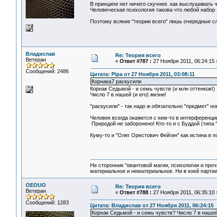
В принципе нет ничего скучнее. как выслушивать 
Человеческая психология такова что любой набор 
Поэтому всякие "теории всего" лишь очередные с
Владислав
Re: Теория всего
Ветеран
«
Ответ #787 :
27 Ноября 2011, 06:24:15 
Сообщений: 2486
Цитата: Pipa от 27 Ноября 2011, 03:08:11
Корнака7 раскусили
Корнак Седьмой - и семь чувств (и млн оттенков!) 
Число 7 в нашей (и его) жизни!
"раскусили" - так надо ж обязательно "предмет" н
Человек всегда окажется с кем-то в интерференции
Природой не заборонено! Кто-то и с Буддой (типа 
Куму-то и "Олег Орестович Фейгин" как истина в п
Не сторонник "квантовой магии, психологии и проч
материальное и нематериальное. Ни в коей партии
OEOUO
Re: Теория всего
Ветеран
«
Ответ #788 :
27 Ноября 2011, 06:35:10 
Сообщений: 1283
Цитата: Владислав от 27 Ноября 2011, 06:24:15
Корнак Седьмой - и семь чувств? Число 7 в нашей 