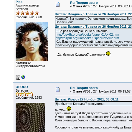
Pipa
Re: Теория всего
Администратор
«
Ответ #785 :
27 Ноября 2011, 03:08:11 
Ветеран
Цитата: Владимир Травка от 26 Ноября 2011, 22
Сообщений: 3660
Корнак7, Вы наверно Успенского начитались... В
Вселенной"
Цитата: Владимир Травка от 26 Ноября 2011, 23
Еще раз обращаю Ваше внимание:
http://psylib.org.ua/books/uspen01/txt02.htm
http://psylib.org.ua/books/uspen02/txt02.htm
Ход Ваших рассуждений правильный, но это уже в
эпохи модерна к постнеклассической рационально
Да, быстро Корнака7 раскусили
.
Квантовая
инструменталистка
OEOUO
Re: Теория всего
Ветеран
«
Ответ #786 :
27 Ноября 2011, 06:19:57 
Сообщений: 1283
Цитата: Pipa от 27 Ноября 2011, 03:08:11
Да, быстро Корнака7 раскусили .
да уж...
здесь вам не тут! Люди достаточно подкованные и
У меня вот лично на Успенского или Гурджиева в ж
Хотя очевидно было что Корнак перелопачивает кни
Хорошо. что он не впечатлился какой-нибудь Блав