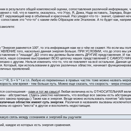
 в результате общей комплексной оценки, сопоставления различной информации, чт
внил с той, что в памяти, оказалось, что Утро, Я, Дома, Надо вставать, Зарядка, Вод
 окружающий мир в объёмный и красочный. Раз увидел что-то - значит, сравнил нечт
е сопоставив это "что-то" с каким-либо Образцом или Эталоном. А то будет как, наприм
самолете:
нергия равняется 100", то эта информация нам ни о чём не скажет. Но если мы пол
ВЛЕНИЕ того, насколько данная энергия больше. ПРИ УСЛОВИИ, что до этого мы уже 
едставление о "лошади", ДО этого мы должны были иметь ДРУГИЕ представления. И
вшееся, наше сознание выстраивает ВСЮ цепочку наших представлений С САМОГО 
язано с другим. Нельзя изменить что-то, что не повлияет на всё остальное. Данная ц
я. Который, при использовании в других различных областях, начинает функциониро
зличных проявлений.
 I * R, S = V * t и т.п. Любую из переменных в правых частях тоже можно назвать ме
скорость или время - тем больше путь. Можно еще сказать, что скорость - мера отношен
тся соотношения -
один и тот же смысл
! Любая величина есть ОТНОСИТЕЛЬНАЯ величин
ины - абстрактные. (Здесь уместно напомнить, что вообще все законы есть абстракции
ного закона природы.) Также как и энергия. Везде можно использовать понятие "абстр
азличных областях имеют суть энергии
. Различия в названиях вызваны исключител
коны из одного "места" в другое и восполнять недостающие.
какую связь между сознанием и энергией вы ущучили
, каждое из которых есть энергия сравнения.