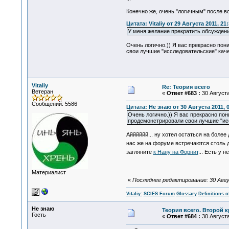
Конечно же, очень "логичным" после в
Цитата: Vitaliy от 29 Августа 2011, 21
У меня желание прекратить обсужден
Очень логично.)) Я вас прекрасно пон
свои лучшие "исследовательские" качес
Vitaliy
Re: Теория всего
Ветеран
«
Ответ #683 :
30 Августа
Сообщений: 5586
Цитата: Не знаю от 30 Августа 2011, 
Очень логично.)) Я вас прекрасно пон
продемонстрировали свои лучшие "иссл
Айййййй... ну хотел остаться на боле
нас же на форуме встречаются столь 
загляните
к Нану на Форнит
... Есть у 
Материалист
«
Последнее редактирование: 30 Август
Vitaliy:
SCIES Forum
Glossary
Definitions o
Не знаю
Теория всего. Второй к
Гость
«
Ответ #684 :
30 Августа