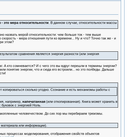
 - это мера относительности
. В данном случае, относительности массы
ожно назвать мерой относительности: чем больше ток - тем выше
скорость - мера отношения пути ко времени... Ну и что? Точно так же - и
ри этом?
езультатом сравнения является энергия разности (или энергия
кг. А кто сомневается? И с чего это вы вдруг перешли в термины энергии?
или понятие энергии, что и сюда его встроили... но это полбеды. Дальше
сти!
ет копироваться сколько угодно. Сознание и есть механизмы работы с
ия, например,
напечатанная
(или откопированная). Книга может хранить в
 буковок с энергией Ноль.
 накопленные человечеством. До сих пор мы перебираем трюизмы.
я материала или информации).
альных процессах моделирования, отображения свойств объектов