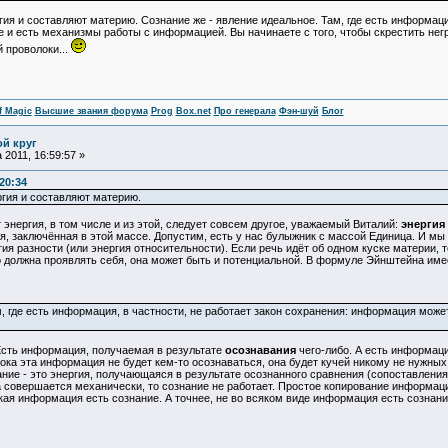
гия и составляют материю. Сознание же - явление идеальное. Там, где есть информац
е и есть механизмы работы с информацией. Вы начинаете с того, чтобы скрестить негр
 проволоки...
f Magic
Высшие звания форума
Prog
Box.net
Про генерала
Фэн-шуй
Блог
ой круг
 2011, 16:59:57 »
:20:34
ргия и составляют материю.
нергия, в том числе и из этой, следует совсем другое, уважаемый Виталий:
энергия 
, заключённая в этой массе. Допустим, есть у нас булыжник с массой Единица. И мы
ия разности (или энергия относительности). Если речь идёт об одном куске материи,
о должна проявлять себя, она может быть и потенциальной. В формуле Эйнштейна име
, где есть информация, в частности, не работает закон сохранения: информация може
ть информация, получаемая в результате
осознавания
чего-либо. А есть информац
ока эта информация не будет кем-то осознаваться, она будет кучей никому не нужных 
ие - это энергия, получающаяся в результате осознанного сравнения (сопоставления
а совершается механически, то сознание не работает. Простое копирование информац
якая информация есть сознание. А точнее, не во всяком виде информация есть сознани