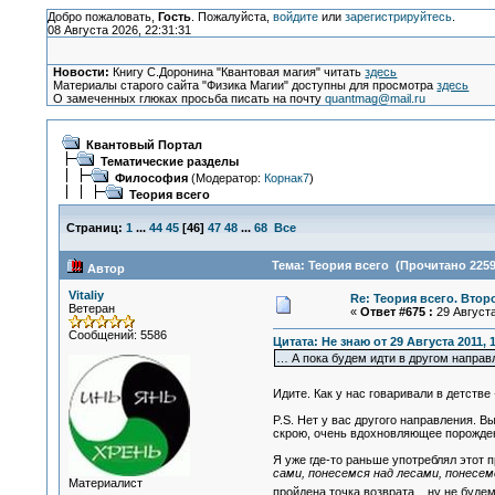
Добро пожаловать,
Гость
. Пожалуйста,
войдите
или
зарегистрируйтесь
.
08 Августа 2026, 22:31:31
Новости:
Книгу С.Доронина "Квантовая магия" читать
здесь
Материалы старого сайта "Физика Магии" доступны для просмотра
здесь
О замеченных глюках просьба писать на почту
quantmag@mail.ru
Квантовый Портал
Тематические разделы
Философия
(Модератор:
Корнак7
)
Теория всего
Страниц:
1
...
44
45
[
46
]
47
48
...
68
Все
Тема: Теория всего (Прочитано 2259
Автор
Vitaliy
Re: Теория всего. Втор
Ветеран
«
Ответ #675 :
29 Августа
Сообщений: 5586
Цитата: Не знаю от 29 Августа 2011, 
… А пока будем идти в другом направ
Идите. Как у нас говаривали в детстве
P.S. Нет у вас другого направления. В
скрою, очень вдохновляющее порожден
Я уже где-то раньше употреблял этот 
сами, понесемся над лесами, понесемс
Материалист
пройдена точка возврата... ну не буде