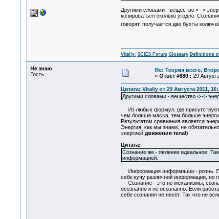
Другими словами - вещество <--> энер
копироваться сколько угодно. Сознани
говорят, получается две бухты колючей
Vitaliy:
SCIES Forum
Glossary
Definitions o
Не знаю
Re: Теория всего. Втор
Гость
«
Ответ #680 :
29 Августа
Цитата: Vitaliy от 29 Августа 2011, 16
Другими словами - вещество <--> эне
Из любых формул, где присутствует э
чем больше масса, тем больше энергия
Результатом сравнения является энерг
Энергия, как мы знаем, не обязательн
энергией
движения тела
!)
Цитата:
Сознание же - явление идеальное. Там
информацией.
Информация информации - рознь. Ес
себе кучу различной информации, но п
Сознание - это не механизмы, сознан
осознанно и не осознанно. Если работ
себе сознания не несёт. Так что не вс