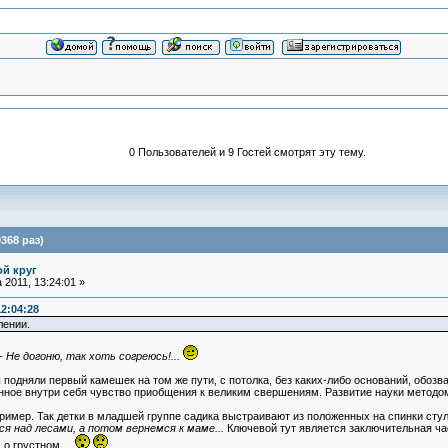
0 Пользователей и 9 Гостей смотрят эту тему.
368 раз)
ой круг
 2011, 13:24:01 »
12:04:28
лении.
- Не догоню, так хоть согреюсь!...
ы подняли первый камешек на том же пути, с потолка, без каких-либо оснований, обозва
ное внутри себя чувство приобщения к великим свершениям. Развитие науки методом
пример. Так детки в младшей группе садика выстраивают из положенных на спинки сту
я над лесами, а потом вернемся к маме...
Ключевой тут является заключительная част
м о грустном...