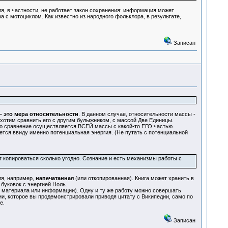
ия, в частности, не работает закон сохранения: информация может
а с мотоциклом. Как известно из народного фольклора, в результате,
Записан
- это мера относительности
. В данном случае, относительности массы -
 хотим сравнить его с другим булыжником, с массой Две Единицы.
 то сравнение осуществляется ВСЕЙ массы с какой-то ЕГО частью.
ется ввиду именно потенциальная энергия. (Не путать с потенциальной
т копироваться сколько угодно. Сознание и есть механизмы работы с
ия, например,
напечатанная
(или откопированная). Книга может хранить в
буковок с энергией Ноль.
 материала или информации). Одну и ту же работу можно совершать
ии, которое вы продемонстрировали приводя цитату с Википедии, само по
е.
Записан