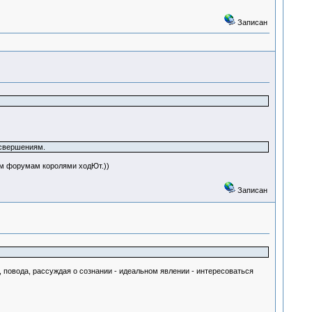
Записан
 свершениям.
ным форумам королями ходЮт.))
Записан
, повода, рассуждая о сознании - идеальном явлении - интересоваться