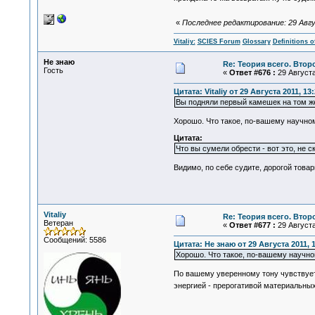
«
Последнее редактирование: 29 Август
Vitaliy:
SCIES Forum
Glossary
Definitions o
Не знаю
Re: Теория всего. Втор
Гость
«
Ответ #676 :
29 Августа
Цитата: Vitaliy от 29 Августа 2011, 13
Вы подняли первый камешек на том же 
Хорошо. Что такое, по-вашему научном
Цитата:
Что вы сумели обрести - вот это, не
Видимо, по себе судите, дорогой това
Vitaliy
Re: Теория всего. Втор
Ветеран
«
Ответ #677 :
29 Августа
Сообщений: 5586
Цитата: Не знаю от 29 Августа 2011, 
Хорошо. Что такое, по-вашему научно
По вашему уверенному тону чувствуетс
энергией - прерогативой материальны