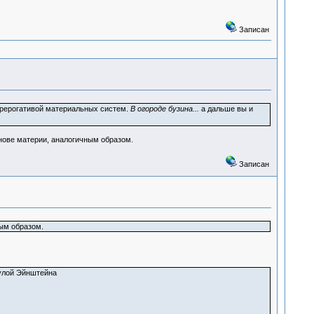
Записан
 прерогативой материальных систем.
В огороде бузина...
а дальше вы и
основе материи, аналогичным образом.
Записан
ным образом.
улой Эйнштейна