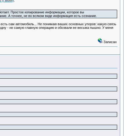
е у меня)
.
ботает. Простое копирование информации, которое вы
ание. А точнее, не во всяком виде информация есть сознание.
е есть сам автомобиль... Не понимаю ваших основных упоров: какую связь
одну - не самую главную операцию и обозвали ее весьма пышно. У меня
Записан