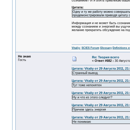
сознанием? И я опять привлекаю ваше
Цитата:
Одну и ту же работу можно совершать
продемонстрировали приводя цитату с 
Информация и не может быть сознанием
между сознанием и энергией вы ущучи
желание прекратить обсуждение на под
Vitaliy:
SCIES Forum
Glossary
Definitions o
Не знаю
Re: Теория всего
Гость
«
Ответ #682 :
30 Августа
Цитата: Vitaliy от 29 Августа 2011, 21
Странный вывод.
Цитата: Vitaliy от 29 Августа 2011, 21
Тут тоже непонятен
Цитата: Vitaliy от 29 Августа 2011, 21
Ну и что из этого следует?
Цитата: Vitaliy от 29 Августа 2011, 21
Причем здесь энергия
Цитата: Vitaliy от 29 Августа 2011, 21
Не понимаю
...