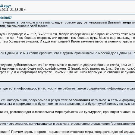
ой круг
 2011, 21:33:25 »
16:59:57
 энергия, в том числе и из этой, следует совсем другое, уважаемый Виталий:
энергия
гия, заключённая в этой массе.
. Например: V = I * R, S = V * t и т.п. Любую из переменных в правых частях тоже м
- то же... Чем больше скорость или время - тем больше путь. Можно еще сказать, что 
 тем больше ее энергия. И куда мы пришли? Какие заумные высоты знания открыли п
сой Единица. И мы хотим сравнить его с другим булыжником, с массой Две Единицы. Р
дения: действительно, из 2 кг муки можно выпечь в два раза больше хлеба, чем из 1 
2 единицы массы будет либо коэффициент: 2 (раза), либо разность: 1 кг... Вы так полюб
инегрет еще и информацию впутаете. Зачем?! Это же никак впрямую не связанные сущно
м, где есть информация, в частности, не работает закон сохранения: информация мож
ть информация, получаемая в результате
осознавания
чего-либо. А есть информац
ока эта информация не будет кем-то осознаваться, она будет кучей никому не нужных
рминах, разговор идет о ментальном мире субъекта и о культурале, хранящем знания,
ие - это энергия, получающаяся в результате осознанного сравнения (сопоставлени
о взялся? Причем здесь энергия - параметр физического мира, когда речь идет об иде