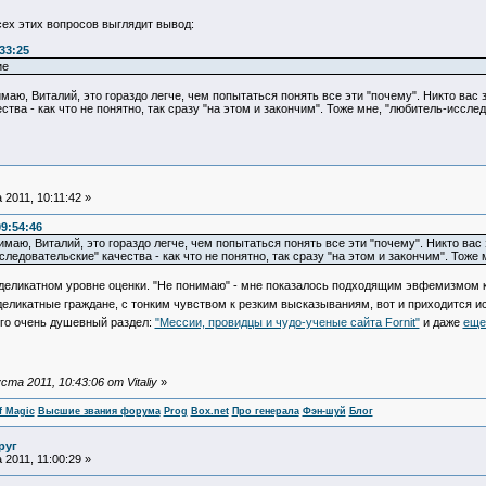
сех этих вопросов выглядит вывод:
:33:25
ие
имаю, Виталий, это гораздо легче, чем попытаться понять все эти "почему". Никто ва
тва - как что не понятно, так сразу "на этом и закончим". Тоже мне, "любитель-исслед
 2011, 10:11:42 »
09:54:46
имаю, Виталий, это гораздо легче, чем попытаться понять все эти "почему". Никто вас
едовательские" качества - как что не понятно, так сразу "на этом и закончим". Тоже 
е деликатном уровне оценки. "Не понимаю" - мне показалось подходящим эвфемизмом 
деликатные граждане, с тонким чувством к резким высказываниям, вот и приходится 
него очень душевный раздел:
"Мессии, провидцы и чудо-ученые сайта Fornit"
и даже
еще
а 2011, 10:43:06 от Vitaliy
»
f Magic
Высшие звания форума
Prog
Box.net
Про генерала
Фэн-шуй
Блог
руг
 2011, 11:00:29 »