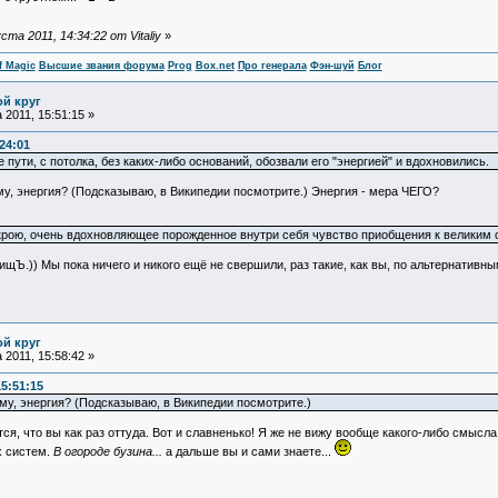
а 2011, 14:34:22 от Vitaliy
»
f Magic
Высшие звания форума
Prog
Box.net
Про генерала
Фэн-шуй
Блог
ой круг
 2011, 15:51:15 »
:24:01
пути, с потолка, без каких-либо оснований, обозвали его "энергией" и вдохновились.
у, энергия? (Подсказываю, в Википедии посмотрите.) Энергия - мера ЧЕГО?
 скрою, очень вдохновляющее порожденное внутри себя чувство приобщения к великим
рищЪ.)) Мы пока ничего и никого ещё не свершили, раз такие, как вы, по альтернатив
ой круг
 2011, 15:58:42 »
15:51:15
му, энергия? (Подсказываю, в Википедии посмотрите.)
я, что вы как раз оттуда. Вот и славненько! Я же не вижу вообще какого-либо смысла
х систем.
В огороде бузина...
а дальше вы и сами знаете...