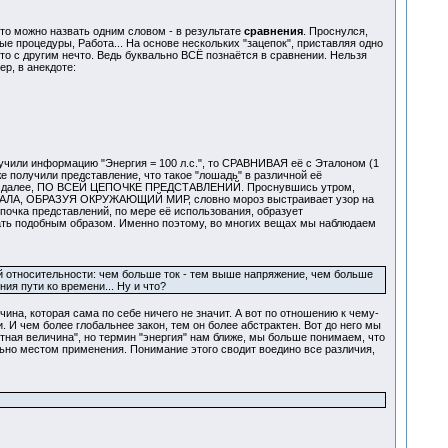
о можно назвать одним словом - в результате
сравнения
. Проснулся,
ные процедуры, Работа... На основе нескольких "зацепок", приставляя одно
о с другим нечто. Ведь буквально ВСЁ познаётся в сравнении. Нельзя
ер, в анекдоте:
учили информацию "Энергия = 100 л.с.", то СРАВНИВАЯ её с Эталоном (1
получили представление, что такое "лошадь" в различной её
 так далее, ПО ВСЕЙ ЦЕПОЧКЕ ПРЕДСТАВЛЕНИЙ. Проснувшись утром,
НАЧАЛА, ОБРАЗУЯ ОКРУЖАЮЩИЙ МИР, словно мороз выстраивает узор на
епочка представлений, по мере её использования, образует
вать подобным образом. Именно поэтому, во многих вещах мы наблюдаем
рой относительности: чем больше ток - тем выше напряжение, чем больше
ия пути ко времени... Ну и что?
а, которая сама по себе ничего не значит. А вот по отношению к чему-
. И чем более глобальнее закон, тем он более абстрактен. Вот до него мы
актная величина", но термин "энергия" нам ближе, мы больше понимаем, что
ьно местом применения. Понимание этого сводит воедино все различия,