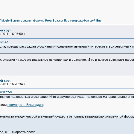
f Magic
Высшие звания форума
Prog
Box.net
Про генерала
Фэн-шуй
Блог
ой круг
 2011, 16:07:50 »
:58:42
сла, повода, рассуждая о сознании - идеальном явлении - интересоваться энергией -
м, энергия - такое же идеальное явление, как и сознание. И то и другое возникает на 
ой круг
 2011, 16:20:34 »
16:07:50
еальное явление, как и сознание. И то и другое возникает на основе материи, аналогич
едили
посмотреть Википедию
:
тельности между массой и энергией существует связь, выражаемая знаменитой форм
а, c — скорость света.