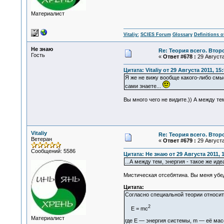
Материалист
Vitaliy:
SCIES Forum
Glossary
Definitions o
Не знаю
Re: Теория всего. Втор
Гость
«
Ответ #678 :
29 Августа
Цитата: Vitaliy от 29 Августа 2011, 15
Я же не вижу вообще какого-либо смы
сами знаете...
Вы много чего не видите.)) А между те
Vitaliy
Re: Теория всего. Втор
Ветеран
«
Ответ #679 :
29 Августа
Сообщений: 5586
Цитата: Не знаю от 29 Августа 2011, 
...А между тем, энергия - такое же ид
Мистическая отсебятина. Вы меня уб
Цитата:
Согласно специальной теории относи
2
E = mc
Материалист
где E — энергия системы, m — её масс