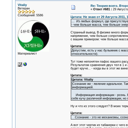
Vitaliy
Re: Теория всего. Втор
Ветеран
«
Ответ #681 :
29 Августа
Сообщений: 5586
Цитата: Не знаю от 29 Августа 2011, 
… Из любых формул, где присутствует
- чем больше масса, тем больше энер
Странный вывод. В физике много формул
напряжение, чем больше сопротивление 
с вашим примером: чем больше масса,
Цитата:
Допустим, есть у нас булыжник с мас
Материалист
относительности).
Тут тоже непонятен пафос вашего расуж
Результатом сравнения двух тел в 1 и 
будет круче... - когда вы в этот же в
Цитата:
Цитата: Vitaliy
Сознание же - явление идеальное. Та
информацией.
Информация информации - рознь. Ес
себе кучу различной информации, но п
Ну и что из этого следует? В моих те
Цитата:
Сознание - это не механизмы, сознан
А вот этот чертик из табакерки с чег