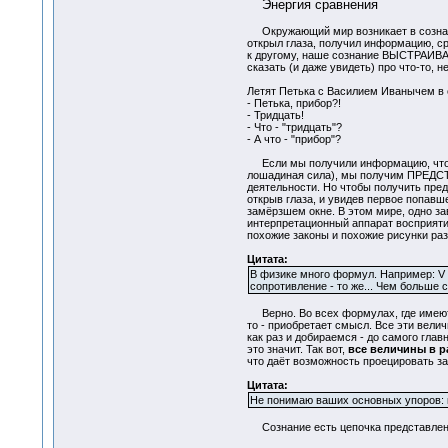
Энергия сравнения
Окружающий мир возникает в сознании
открыл глаза, получил информацию, сра
к другому, наше сознание ВЫСТРАИВАЕТ
сказать (и даже увидеть) про что-то, н
Летят Петька с Василием Иванычем в 
- Петька, прибор?!
- Тридцать!
- Что - "тридцать"?
- А что - "прибор"?
Если мы получили информацию, что "Э
лошадиная сила), мы получим ПРЕДСТА
деятельности. Но чтобы получить пр
открыв глаза, и увидев первое попа
замёрзшем окне. В этом мире, одно зав
интерпретационный аппарат восприяти
похожие законы и похожие рисунки ра
Цитата:
В физике много формул. Например: V =
сопротивление - то же... Чем больше 
Верно. Во всех формулах, где имею
то - приобретает смысл. Все эти велич
как раз и добираемся - до самого глав
это значит. Так вот,
все величины в р
что даёт возможность проецировать за
Цитата:
Не понимаю ваших основных упоров: 
Сознание есть цепочка представлений