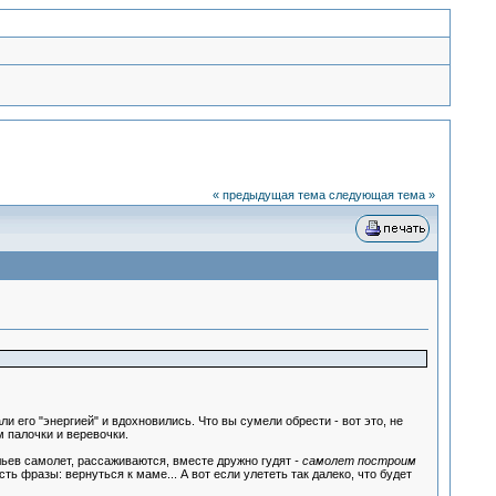
« предыдущая тема
следующая тема »
ли его "энергией" и вдохновились. Что вы сумели обрести - вот это, не
 палочки и веревочки.
льев самолет, рассаживаются, вместе дружно гудят
- самолет построим
ь фразы: вернуться к маме... А вот если улететь так далеко, что будет