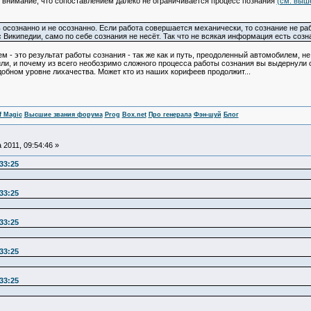
 внимание, что сопоставлением далеко не ограничивается процесс познания
(см. выш
 осознанно и не осознанно. Если работа совершается механически, то сознание не ра
Википедии, само по себе сознания не несёт. Так что не всякая информация есть созн
 - это результат работы сознания - так же как и путь, преодоленный автомобилем, н
ли, и почему из всего необозримо сложного процесса работы сознания вы выдернули 
обном уровне лихачества. Может кто из наших корифеев продолжит...
f Magic
Высшие звания форума
Prog
Box.net
Про генерала
Фэн-шуй
Блог
 2011, 09:54:46 »
:33:25
:33:25
:33:25
:33:25
:33:25