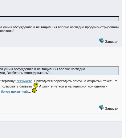
с за уши к обсуждению и не тащил. Вы вполне наглядно продемонстрировали
ователь"...
Записан
 за уши к обсуждению и не тащил. Вы вполне наглядно
мне, "любитель-исследователь"...
к термину:
"Реникса"
. Приходится переходить почти на открытый текст... У
использовать бальзам
А хотите четкой и нелицеприятной оценки -
 более пикантный
…
Записан