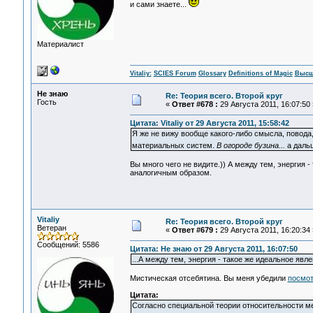
и сами знаете...
Материалист
Vitaliy:
SCIES Forum
Glossary
Definitions of Magic
Высш
Не знаю
Re: Теория всего. Второй круг
Гость
«
Ответ #678 :
29 Августа 2011, 16:07:50 
Цитата: Vitaliy от 29 Августа 2011, 15:58:42
Я же не вижу вообще какого-либо смысла, повода,
материальных систем.
В огороде бузина...
а дальш
Вы много чего не видите.)) А между тем, энергия -
аналогичным образом.
Vitaliy
Re: Теория всего. Второй круг
Ветеран
«
Ответ #679 :
29 Августа 2011, 16:20:34 
Сообщений: 5586
Цитата: Не знаю от 29 Августа 2011, 16:07:50
...А между тем, энергия - такое же идеальное явл
Мистическая отсебятина. Вы меня убедили
посмот
Цитата:
Согласно специальной теории относительности 