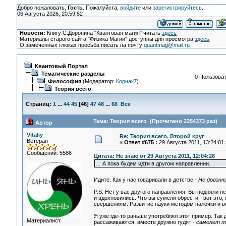
Добро пожаловать,
Гость
. Пожалуйста,
войдите
или
зарегистрируйтесь
.
06 Августа 2026, 20:59:52
Новости:
Книгу С.Доронина "Квантовая магия" читать
здесь
Материалы старого сайта "Физика Магии" доступны для просмотра
здесь
О замеченных глюках просьба писать на почту
quantmag@mail.ru
Квантовый Портал
Тематические разделы
0 Пользоват
Философия
(Модератор:
Корнак7
)
Теория всего
Страниц:
1
...
44
45
[
46
]
47
48
...
68
Все
Тема: Теория всего (Прочитано 2254373 раз)
Автор
Vitaliy
Re: Теория всего. Второй круг
Ветеран
«
Ответ #675 :
29 Августа 2011, 13:24:01 
Сообщений: 5586
Цитата: Не знаю от 29 Августа 2011, 12:04:28
… А пока будем идти в другом направлении.
Идите. Как у нас говаривали в детстве
- Не догоню
P.S. Нет у вас другого направления. Вы подняли пе
и вдохновились. Что вы сумели обрести - вот это
свершениям. Развитие науки методом палочки и в
Я уже где-то раньше употреблял этот пример. Так
Материалист
рассаживаются, вместе дружно гудят
- самолет п