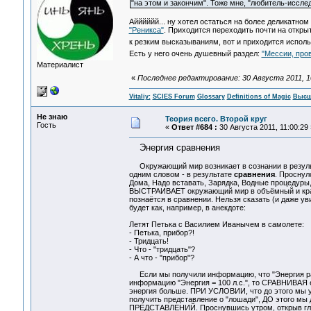
"на этом и закончим". Тоже мне, "любитель-исслед
Айййййй... ну хотел остаться на более деликатно
"Реникса"
. Приходится переходить почти на откры
к резким высказываниям, вот и приходится испол
Есть у него очень душевный раздел:
"Мессии, пров
Материалист
«
Последнее редактирование: 30 Августа 2011, 10:
Vitaliy:
SCIES Forum
Glossary
Definitions of Magic
Высш
Не знаю
Теория всего. Второй круг
Гость
«
Ответ #684 :
30 Августа 2011, 11:00:29 
Энергия сравнения
Окружающий мир возникает в сознании в результ
одним словом - в результате
сравнения
. Проснул
Дома, Надо вставать, Зарядка, Водные процедуры, 
ВЫСТРАИВАЕТ окружающий мир в объёмный и красоч
познаётся в сравнении. Нельзя сказать (и даже ув
будет как, например, в анекдоте:
Летят Петька с Василием Иванычем в самолете:
- Петька, прибор?!
- Тридцать!
- Что - "тридцать"?
- А что - "прибор"?
Если мы получили информацию, что "Энергия равн
информацию "Энергия = 100 л.с.", то СРАВНИВАЯ
энергия больше. ПРИ УСЛОВИИ, что до этого мы уж
получить представление о "лошади", ДО этого м
ПРЕДСТАВЛЕНИЙ. Проснувшись утром, открыв гла