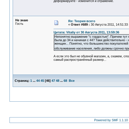
деформируйте - изменится и отражение.
Не знаю
Re: Теория всего
Гость
«
Ответ #689 :
30 Августа 2011, 14:51:33 
Цитата: Vitaliy от 30 Августа 2011, 13:59:36
Непонятно выражение "с гордостью". Причем тут г
была до 34 и начиная с 44? Таки действительно -
женщин... Понятно, что большинство покупателей 
обслуживание населения, либо должны срочно при
А если это был не обувной магазин, а, скажем, сп
самый распространённый размер...
Страниц:
1
...
44
45
[
46
]
47
48
...
68
Все
Powered by SMF 1.1.10