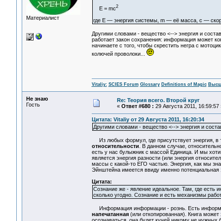
2
E = mc
Материалист
где E — энергия системы, m — её масса, c — скор
Другими словами - вещество <--> энергия и состав
работает закон сохранения: информация может ко
начинаете с того, чтобы скрестить негра с мотоцик
колючей проволоки...
Vitaliy:
SCIES Forum
Glossary
Definitions of Magic
Высш
Не знаю
Re: Теория всего. Второй круг
Гость
«
Ответ #680 :
29 Августа 2011, 16:59:57 
Цитата: Vitaliy от 29 Августа 2011, 16:20:34
Другими словами - вещество <--> энергия и сост
Из любых формул, где присутствует энергия, в т
относительности
. В данном случае, относительн
есть у нас булыжник с массой Единица. И мы хот
является энергия разности (или энергия относите
массы с какой-то ЕГО частью. Энергия, как мы зн
Эйнштейна имеется ввиду именно потенциальная э
Цитата:
Сознание же - явление идеальное. Там, где есть 
сколько угодно. Сознание и есть механизмы рабо
Информация информации - рознь. Есть информа
напечатанная
(или откопированная). Книга может
осознаваться, она будет кучей никому не нужных б