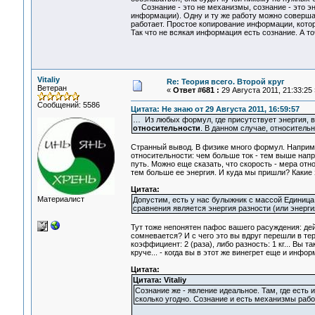
Сознание - это не механизмы, сознание - это эн
информации). Одну и ту же работу можно совершат
работает. Простое копирование информации, котор
Так что не всякая информация есть сознание. А т
Vitaliy
Re: Теория всего. Второй круг
Ветеран
«
Ответ #681 :
29 Августа 2011, 21:33:25 
Сообщений: 5586
Цитата: Не знаю от 29 Августа 2011, 16:59:57
… Из любых формул, где присутствует энергия, в
относительности
. В данном случае, относитель
Странный вывод. В физике много формул. Например:
относительности: чем больше ток - тем выше напр
путь. Можно еще сказать, что скорость - мера отн
тем больше ее энергия. И куда мы пришли? Какие
Цитата:
Материалист
Допустим, есть у нас булыжник с массой Единица
сравнения является энергия разности (или энерги
Тут тоже непонятен пафос вашего расуждения: дейс
сомневается? И с чего это вы вдруг перешли в те
коэффициент: 2 (раза), либо разность: 1 кг... Вы т
круче... - когда вы в этот же винегрет еще и инф
Цитата:
Цитата: Vitaliy
Сознание же - явление идеальное. Там, где есть
сколько угодно. Сознание и есть механизмы раб