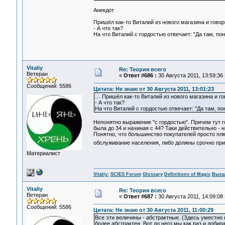
Анекдот
Пришёл как-то Виталий из нового магазина и говори
- А что так?
На что Виталий с гордостью отвечает: "Да там, по
Vitaliy
Re: Теория всего
Ветеран
«
Ответ #686 :
30 Августа 2011, 13:59:36 
Сообщений: 5586
Цитата: Не знаю от 30 Августа 2011, 13:01:23
… Пришёл как-то Виталий из нового магазина и гов
- А что так?
На что Виталий с гордостью отвечает: "Да там, п
Непонятно выражение "с гордостью". Причем тут г
была до 34 и начиная с 44? Таки действительно - 
Понятно, что большинство покупателей просто плю
обслуживание населения, либо должны срочно при
Материалист
Vitaliy:
SCIES Forum
Glossary
Definitions of Magic
Высш
Vitaliy
Re: Теория всего
Ветеран
«
Ответ #687 :
30 Августа 2011, 14:09:08 
Сообщений: 5586
Цитата: Не знаю от 30 Августа 2011, 11:00:29
Все эти величины - абстрактные. (Здесь уместно 
более абстрактен. Вот до него мы как раз и добир