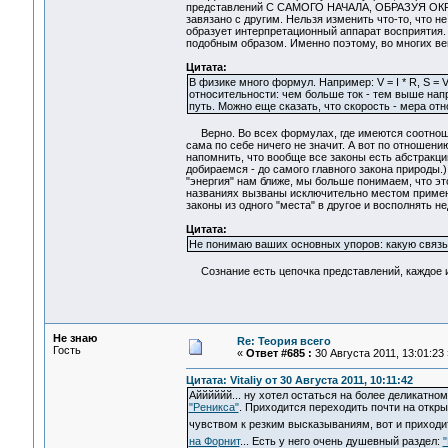
представлений С САМОГО НАЧАЛА, ОБРАЗУЯ ОКРУ
завязано с другим. Нельзя изменить что-то, что н
образует интерпретационный аппарат восприятия.
подобным образом. Именно поэтому, во многих в
Цитата:
В физике много формул. Например: V = I * R, S = 
относительности: чем больше ток - тем выше нап
путь. Можно еще сказать, что скорость - мера отн
Верно. Во всех формулах, где имеются соотнош
сама по себе ничего не значит. А вот по отношени
напомнить, что вообще все законы есть абстракции
добираемся - до самого главного закона природы.)
"энергия" нам ближе, мы больше понимаем, что это
названиях вызваны исключительно местом примене
законы из одного "места" в другое и восполнять н
Цитата:
Не понимаю ваших основных упоров: какую связь
Сознание есть цепочка представлений, каждое из
Не знаю
Re: Теория всего
Гость
«
Ответ #685 :
30 Августа 2011, 13:01:23 
Цитата: Vitaliy от 30 Августа 2011, 10:11:42
Айййййй... ну хотел остаться на более деликатн
"Реникса"
. Приходится переходить почти на откры
чувством к резким высказываниям, вот и приход
на Форнит
... Есть у него очень душевный раздел:
"