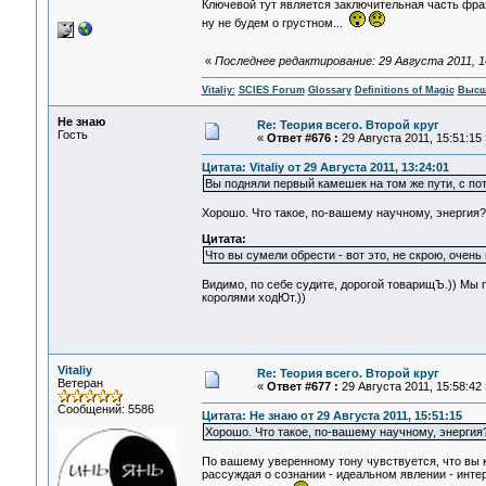
Ключевой тут является заключительная часть фразы:
ну не будем о грустном...
«
Последнее редактирование: 29 Августа 2011, 14:
Vitaliy:
SCIES Forum
Glossary
Definitions of Magic
Высш
Не знаю
Re: Теория всего. Второй круг
Гость
«
Ответ #676 :
29 Августа 2011, 15:51:15 
Цитата: Vitaliy от 29 Августа 2011, 13:24:01
Вы подняли первый камешек на том же пути, с пот
Хорошо. Что такое, по-вашему научному, энергия?
Цитата:
Что вы сумели обрести - вот это, не скрою, оче
Видимо, по себе судите, дорогой товарищЪ.)) Мы 
королями ходЮт.))
Vitaliy
Re: Теория всего. Второй круг
Ветеран
«
Ответ #677 :
29 Августа 2011, 15:58:42 
Сообщений: 5586
Цитата: Не знаю от 29 Августа 2011, 15:51:15
Хорошо. Что такое, по-вашему научному, энергия
По вашему уверенному тону чувствуется, что вы ка
рассуждая о сознании - идеальном явлении - инте