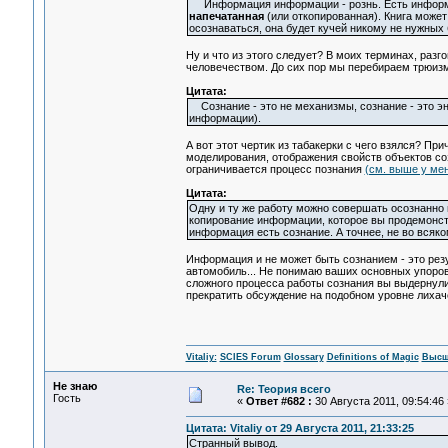
Информация информации - рознь. Есть информа
напечатанная
(или откопированная). Книга может
осознаваться, она будет кучей никому не нужных 
Ну и что из этого следует? В моих терминах, раз
человечеством. До сих пор мы перебираем трюиз
Цитата:
Сознание - это не механизмы, сознание - это эн
информации).
А вот этот чертик из табакерки с чего взялся? Пр
моделирования, отображения свойств объектов со
ограничивается процесс познания
(см. выше у ме
Цитата:
Одну и ту же работу можно совершать осознанно 
копирование информации, которое вы продемонстри
информация есть сознание. А точнее, не во всяк
Информация и не может быть сознанием - это резу
автомобиль... Не понимаю ваших основных упоров
сложного процесса работы сознания вы выдернули
прекратить обсуждение на подобном уровне лихаче
Vitaliy:
SCIES Forum
Glossary
Definitions of Magic
Высш
Не знаю
Re: Теория всего
Гость
«
Ответ #682 :
30 Августа 2011, 09:54:46 
Цитата: Vitaliy от 29 Августа 2011, 21:33:25
Странный вывод.