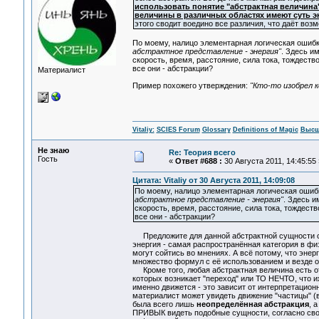
использовать понятие "абстрактная величина",
величины в различных областях имеют суть э
этого сводит воедино все различия, что даёт воз
По моему, налицо элементарная логическая ошиб
абстрактное представление - энергия"
. Здесь и
скорость, время, расстояние, сила тока, тождество
все они - абстракции?
Материалист
Пример похожего утверждения:
"Кто-то изобрел к
Vitaliy:
SCIES Forum
Glossary
Definitions of Magic
Высш
Не знаю
Re: Теория всего
Гость
«
Ответ #688 :
30 Августа 2011, 14:45:55 
Цитата: Vitaliy от 30 Августа 2011, 14:09:08
По моему, налицо элементарная логическая ошиб
абстрактное представление - энергия"
. Здесь и
скорость, время, расстояние, сила тока, тождество
все они - абстракции?
Предложите для данной абстрактной сущности своё
энергия - самая распространённая категория в физи
могут сойтись во мнениях. А всё потому, что энер
множество формул с её использованием и везде о
Кроме того, любая абстрактная величина есть от
которых возникает "переход" или ТО НЕЧТО, что и
именно движется - это зависит от интерпретационно
материалист может увидеть движение "частицы" (в 
была всего лишь
неопределённая абстракция
, 
ПРИВЫК видеть подобные сущности, согласно свое