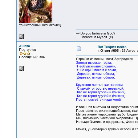
таинственный незнакомец
— Do you believe in God?
— I believe in Myself. (c)
Анюта
Re: Теория всего
Постоялец
«
Ответ #605 :
15 Августа
Сообщений: 304
Строчки из песни , поэт Загороднюк
Звенит высокая тоска,
Необъяснимая словами,
Я не один, пока я с вами,
Деревья, птицы, облака,
Деревья, птицы, облака.
Кружатся листья, как записки,
С какой-то грустью неземной,
Кто не терял друзей и близких,
Кто не терял друзей и близких,
Пусть посмеётся надо мной.
Излишняя мистика от недостатка поним
Пространство жизни нашей живое, ткань
Мы же живём упрощённо грубо. Видимо,
Мы, возможно, частично биороботы. Пр
Не надо блажить и предрекать,
Феникс
Может, у некоторых грубых особей и с