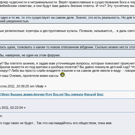
 флер чудесности и нетривиальности. Верят православные в существование Бога и чер
библейским сюжетам, и они будут вам давать близкие ответы. И что? Эту тухлятину вы
но и то же, то это существует на самом деле. Значит, это есть реальность. Но для т
нней уверенностью.
е религиозные эгрегоры и деструктивные культы. Позвали, называется,... в даль свет
вать щеки, толковать о каком-то новом отвязанном вИдении. Сколько можно нести это
Вы, наверное, не одни на этом форуме.
ди? Вы плетете ахинею, я задаю вам уточняющие вопросы, которые помогают прояснить
бразом вывести из-под критики и разбора полетов? Вы давно покинули детский сад? Чт
вокруг? Либо вы просто слабо владеете языком и на самом деле имели в виду: - говори
вал наш Олежек, пролетели мимо кассы
.
а 2011, 10:39:25 от Vitaliy
»
f Magic
Высшие звания форума
Prog
Box.net
Про генерала
Фэн-шуй
Блог
 2011, 02:22:04 »
о.
о года таких не будет... Так что наслаждайтесь его обществом, пока жив.