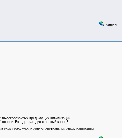
Записан
ов" высокоразвитых предыдущих цивилизаций.
 поняли. Вот где трагедия и полный конец !
нии свих недочётов, в совершенствовании своих пониманий.