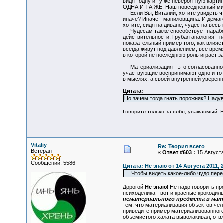
видят одну и ту же невероятную карти
ОДНА И ТА ЖЕ. Наш повседневный мир 
Если Вы, Виталий, хотите увидеть что
иначе? Иначе - маниловщина. И демаг
хотите, сидя на диване, чудес на весь 
Чудесам также способствует наработ
действительности. Грубая аналогия - 
показательный пример того, как влияе
всегда живут под давлением, всё вре
в которой не последнюю роль играет 
Материализация - это согласованное 
участвующие воспринимают одно и то ж
в мыслях, а своей внутренней уверенн
Цитата:
Но зачем тогда гнать порожняк? Надув
Говорите только за себя, уважаемый. В
Vitaliy
Re: Теория всего
Ветеран
«
Ответ #603 :
15 Августа
Сообщений: 5586
Цитата: Не знаю от 14 Августа 2011, 2
… Чтобы видеть какое-либо чудо пере
Дорогой
Не знаю
! Не надо говорить п
психоделика - вот и красные крокодил
нематериального предмета в мат
тем, что материализация объектов чело
приведите пример материализованного 
объемистого халата выволакивал, отвл