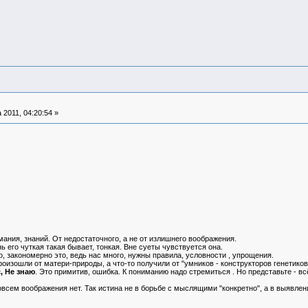
 2011, 04:20:54 »
ания, знаний. От недостаточного, а не от излишнего воображения.
 его чуткая такая бывает, тонкая. Вне суеты чувствуется она.
 закономерно это, ведь нас много, нужны правила, условности , упрощения.
оизошли от матери-природы, а что-то получили от "умников - конструкторов генетик
, Не знаю
. Это примитив, ошибка. К пониманию надо стремиться . Но представьте - всё
овсем воображения нет. Так истина не в борьбе с мыслящими "конкретно", а в выявле