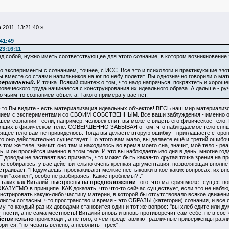
 2011, 13:21:40 »
:41:49
23:16:11
ед собой, нужно иметь
соответствующее для этого сознание
, в котором возникновение 
ро эксперименты с сознанием, точнее, с ИСС. Все это и психологи и практикующие эзо
ы вместе со стаями напильников на юг по небу полетят. Вы однозначно говорили о ма
териальный.
И точка. Всякий финтеж о том, что надо напрячься, покряхтеть и хорош
овеческого труда начинается с конструирования их идеального образа. А дальше - ручк
 чьим-то сознанием объекта. Такого примера у вас нет.
 что Вы видите - есть материализация идеальных объектов! ВЕСЬ наш мир материализ
нием с экспериментами со СВОИМ СОБСТВЕННЫМ. Все ваши заблуждения - именно о
ашем сознании - если, например, человек спит, вы можете видеть его физическое тело. 
дящих в физическом теле. СОВЕРШЕННО ЗАБЫВАЯ о том, что наблюдаемое тело спяще
пящее тело вам не привиделось. Тогда вы делаете вторую ошибку - приглашаете сторо
, то оно действительно существует. Но этого вам мало, вы делаете ещё и третий ошиб
 том же теле, значит, оно там и находилось во время моего сна, значит, моё тело - ре
ь, и он проснётся именно в этом теле. И это вы наблюдаете изо дня в день, многие го
Е доводы не заставят вас признать, что может быть какая-то другая точка зрения на п
 не собираюсь, у вас действительно очень крепкая аргументация, позволяющая вполн
 устраивает. "Подумаешь, проскакивают мелкие нестыковки в кое-каких вопросах, их в
или "ахинея", особо не разбираясь. Какие проблемы?.."
аких как Виталий, выстроены
на предположении
того, что материя может существо
КАЗУЕМО в принципе. КАК доказать, что что-то сейчас существует, если это не наб
стрировать какую-либо частицу материи, в которой бы отсутствовало всякое движение
сты согласны, что пространство и время - это ОБРАЗЫ (категории) сознания, и все о
у-то каждый раз их доводами становится один и тот же вопрос: "вы хлеб едите или 
стности, а не сама местность! Виталий вновь и вновь противоречит сам себе, не в сос
йствительно
происходит, а не того, о чём представляют различные приверженцы разл
рится, "потчевать велено, а неволить - грех".