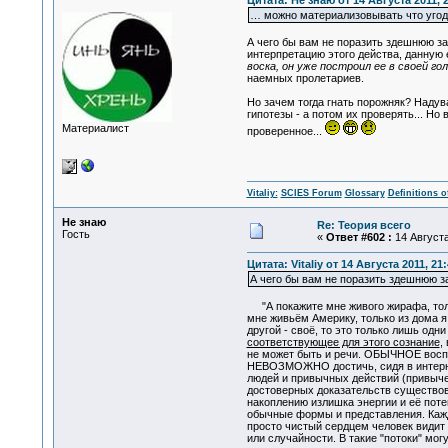
Цитата: Не знаю от 14 Августа 2011, 
… можно материализовывать что угодно
А чего бы вам не поразить здешнюю за
интерпретацию этого действа, данную 
воска, он уже построил ее в своей гол
наемных пролетариев.
Но зачем тогда гнать порожняк? Надув
гипотезы - а потом их проверять... Н
Материалист
проверенное...
Vitaliy:
SCIES Forum
Glossary
Definitions o
Не знаю
Re: Теория всего
Гость
«
Ответ #602 :
14 Августа
Цитата: Vitaliy от 14 Августа 2011, 21
А чего бы вам не поразить здешнюю з
"А покажите мне живого жирафа, только
мне живьём Америку, только из дома я
другой - своё, то это только лишь одн
соответствующее для этого сознание
,
не может быть и речи. ОБЫЧНОЕ вос
НЕВОЗМОЖНО достичь, сидя в интерне
людей и привычных действий (привыче
достоверных доказательств существова
накоплению излишка энергии и её пот
обычные формы и представления. Кажды
просто чистый сердцем человек видит п
или случайности. В такие "потоки" мо