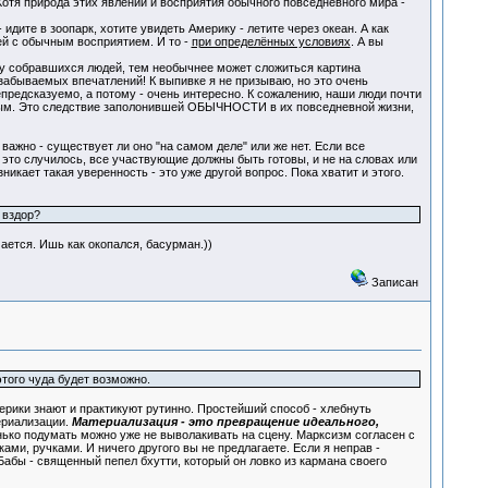
отя природа этих явлений и восприятия обычного повседневного мира -
те в зоопарк, хотите увидеть Америку - летите через океан. А как
ей с обычным восприятием. И то -
при определённых условиях
. А вы
у собравшихся людей, тем необычнее может сложиться картина
езабываемых впечатлений! К выпивке я не призываю, но это очень
епредсказуемо, а потому - очень интересно. К сожалению, наши люди почти
вным. Это следствие заполонившей ОБЫЧНОСТИ в их повседневной жизни,
но - существует ли оно "на самом деле" или же нет. Если все
ы это случилось, все участвующие должны быть готовы, и не на словах или
кает такая уверенность - это уже другой вопрос. Пока хватит и этого.
 вздор?
чается. Ишь как окопался, басурман.))
Записан
этого чуда будет возможно.
терики знают и практикуют рутинно. Простейший способ - хлебнуть
ериализации.
Материализация - это превращение идеального,
нько подумать можно уже не выволакивать на сцену. Марксизм согласен с
ами, ручками. И ничего другого вы не предлагаете. Если я неправ -
Бабы - священный пепел бхутти, который он ловко из кармана своего