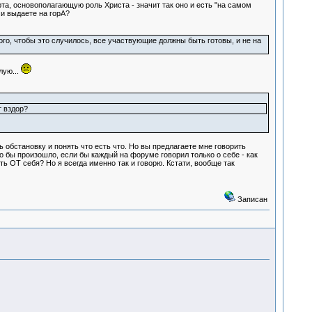
та, основополагающую роль Христа - значит так оно и есть "на самом
 и выдаете на горА?
ого, чтобы это случилось, все участвующие должны быть готовы, и не на
лую...
т вздор?
 обстановку и понять что есть что. Но вы предлагаете мне говорить
о бы произошло, если бы каждый на форуме говорил только о себе - как
ть ОТ себя? Но я всегда именно так и говорю. Кстати, вообще так
Записан