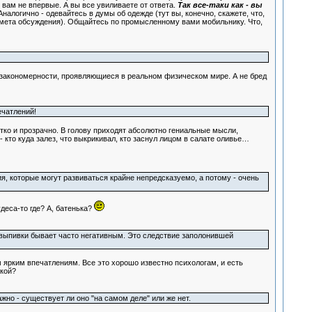
ю вам не впервые. А вы все увиливаете от ответа.
Так все-таки как - вы
налогично - одевайтесь в думы об одежде (тут вы, конечно, скажете, что,
редмета обсуждения). Общайтесь по промысленному вами мобильнику. Что,
е закономерности, проявляющиеся в реальном физическом мире. А не бред
ечатлений!
етко и прозрачно. В голову приходят абсолютно гениальные мысли,
 кто куда залез, что выкрикивал, кто заснул лицом в салате оливье…
я, которые могут развиваться крайне непредсказуемо, а потому - очень
деса-то где? А, батенька?
 выпивки бывает часто негативным. Это следствие заполонившей
 ярким впечатлениям. Все это хорошо известно психологам, и есть
чкой?
о - существует ли оно "на самом деле" или же нет.