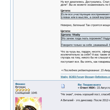
Ну вот докатились. Достукались. Спал
деле". Вы их можете экзаменовать по 
Цитата:
Если все участвующие воспринимают од
словах или в мыслях, а своей внутре
Неверно, батенька! Так строятся мощны
Цитата:
Цитата: Vitaliy
Но зачем тогда гнать порожняк? Наду
Говорите только за себя, уважаемый. 
Что за чушь вы, пардон, несете, эфен
исключительно за себя? А вас таким о
глухарь на току, никого бы не слышал 
поступают все. Вы опять, как говари
«
Последнее редактирование: 15 Август
Vitaliy:
SCIES Forum
Glossary
Definitions o
Феникс
Re: Теория всего
Ветеран
«
Ответ #604 :
15 Августа
Сообщений: 1045
"Не знаю", очень хороший пост, спасиб
А Виталий - это динозавр. После 2012-г