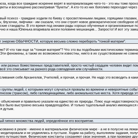
оза, когда все граждане искренне верят в материализацию чего-то - это мы тоже прохо
еты и восхищенно рассматривая "букеты". А кто-то из них боязливо переходил через с
жевый психоз - граждане ходили по Киеву с просветленными лицами, горящими глазами
 блузочки, лифчики - им сказали, что они строят новое демократическое свободное общ
йские стандарты. В это время под окнами рады хорошо обученные и организованные п
чно и наша Юленька впаривала мозги половине мешканцив... Запросто! И вот эту зам
ют энергию ОБЫЧНОСТИ, которую весьма сложно перебороть "тонкой материи".
ргию? И что там еще за "тонкая материя"? Что это вы подобными мистическими термин
Эти феномены, а также их возможности известны, никто в их существовании не сомнев
 или разных божественных представителей, просто чистый сердцем человек видит помо
 всё это списывает на разного рода совпадения или случайности.
сливания себе Архангелов, Учителей, и прочая, и прочая. Не надо это возводить в как
ые группы людей, с которыми могут случаться провалы во времени и невероятные событ
пнозом (трансом), либо галлюцинациями, либо аномальностью места. Хотя природа э
объяснения и правильно указали на единство их природы. Плюс еще недостоверност
Все было выстроено весьма правдоподобно. И только тщательный анализ имеющихся св
ся дутым.
й гипноз множества людей, определённое его восприятие.
сованно в реале - именно в материальном физическом мире - а не в полусне на лежа
 медитировали и не уединялись в пустыне. Ходим на работу, выполняем задания, пол
его путешествия. Физические константы сохраняют свои значения, а при проверке дру