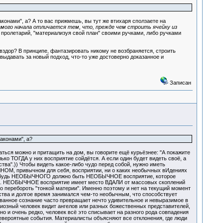
онами", а? А то вас прижмешь, вы тут же втихаря сползаете на
мого начала отличается тем, что, прежде чем строить ячейку из
и пролетарий, "материализуя свой план" своими ручками, либо ручками
 вздор? В принципе, фантазировать никому не возбраняется, строить
ыдавать за новый подход, что-то уже достоверно доказанное и
Записан
аконами", а?
раться можно и притащить на дом, вы говорите ещё курьёзнее: "А покажите
ько ТОГДА у них восприятие сойдётся. А если один будет видеть своё, а
ства".)) Чтобы видеть какое-либо чудо перед собой, нужно иметь
ЫЧНОМ, привычном для себя, восприятии, ни о каких необычных вИдениях
-нибудь НЕОБЫЧНОГО должно быть НЕОБЫЧНОЕ восприятие, которое
те. НЕОБЫЧНОЕ восприятие имеет место ВДАЛИ от массовых скоплений
 перебороть "тонкой материи". Именно поэтому и нет на текущий момент
ства и долгое время занимался чем-то необычным, что способствует
ованное сознание часто превращает нечто удивительное и невыразимое в
гиозный человек видит ангелов или разных божественных представителей,
но и очень редко, человек всё это списывает на разного рода совпадения
невероятные события. Материалисты объясняют все отклонения, где люди