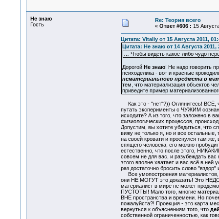
Не знаю
Re: Теория всего
Гость
«
Ответ #606 :
15 Августа
Цитата: Vitaliy от 15 Августа 2011, 01
Цитата: Не знаю от 14 Августа 2011, 
… Чтобы видеть какое-либо чудо пер
Дорогой
Не знаю
! Не надо говорить п
психоделика - вот и красные крокодил
нематериального предмета в ма
тем, что материализация объектов чел
приведите пример материализованного
Как это - "нет"?)) Оглянитесь! ВСЁ,
путать эксперименты с ЧУЖИМ созна
исходите? А из того, что заложено в в
физиологических процессов, происхо
Допустим, вы хотите убедиться, что с
вижу не только я, но и все остальные
на своей кровати и проснулся там же, в
спящего человека, его можно пробудит
естественно, что после этого, НИКАКИ
совсем не для вас, и разубеждать вас
этого вполне хватает и вас всё в ней
раз достаточно бросить слово "вздор" 
Все умопостроения материалистов, т
они НЕ МОГУТ это доказать! Это НЕДО
материалист в мире не может продемон
ПУСТОТЫ! Мало того, многие материали
ВНЕ пространства и времени. Но почем
пожалуйста?! Проекция - это карта ме
вернуться к объяснениям того, что
де
собственной ограниченностью, как гово