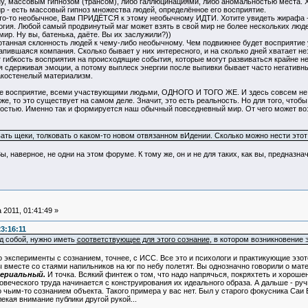
ну, массовым гипнозом (трансом), либо галлюцинациями, либо аномальностью места. Х
- есть массовый гипноз множества людей, определённое его восприятие.
-то необычное, Вам ПРИДЁТСЯ к этому необычному ИДТИ. Хотите увидеть жирафа - иди
огия. Любой самый продвинутый маг может взять в свой мир не более нескольких люд
мир. Ну вы, батенька, даёте. Вы их заслужили?))
анная склонность людей к чему-либо необычному. Чем подвижнее будет восприятие 
напившаяся компания. Сколько бывает у них интересного, и на сколько дней хватает н
т гибкость восприятия на происходящие события, которые могут развиваться крайне н
мя сдерживая эмоции, а потому выплеск энергии после выпивки бывает часто негати
закостенелый материализм.
восприятие, всеми участвующими людьми, ОДНОГО И ТОГО ЖЕ. И здесь совсем не важ
е, то это существует на самом деле. Значит, это есть реальность. Но для того, чтоб
остью. Именно так и формируется наш обычный повседневный мир. От чего может возни
ать щеки, толковать о каком-то новом отвязанном вИдении. Сколько можно нести этот
ы, наверное, не одни на этом форуме. К тому же, он и не для таких, как вы, предназна
 2011, 01:41:49 »
3:16:11
д собой, нужно иметь
соответствующее для этого сознание
, в котором возникновение 
ро эксперименты с сознанием, точнее, с ИСС. Все это и психологи и практикующие эзо
ы вместе со стаями напильников на юг по небу полетят. Вы однозначно говорили о мат
ериальный.
И точка. Всякий финтеж о том, что надо напрячься, покряхтеть и хороше
веческого труда начинается с конструирования их идеального образа. А дальше - ручк
чьим-то сознанием объекта. Такого примера у вас нет. Был у старого фокусника Саи 
екая внимание публики другой рукой...