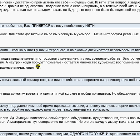
 нужен - достаточно промыслить его себе - и будешь сыт. Кстати, этот вопрос я зада
бе?
Причем не однократно - подобное можно себе и внушить, а в течение всей жизни. А
одежда, то на вас никто пальцем тыкать не будет; это верно, но было бы подменой п
то-то необычное, Вам ПРИДЁТСЯ к этому необычному ИДТИ.
ычное. Для этого достаточно было бы хлебнуть мухомора... Меня интересуют реальны
ания. Сколько бывает у них интересного, и на сколько дней хватает незабываемых вп
 подвыпившие коллеги по трудовому коллективу, и у них сознание работает быстро, ч
я. А наутро - когда пройдет похмелье - остается множество курьезных воспоминаний -
бываемые впечатления
.
ь показательный пример того, как влияет гибкость восприятия на происходящие событи
 правду-матку врезать, и симпатичной коллеге в любви признаться. Но обещанные чу
 живут под давлением, всё время сдерживая эмоции, а потому выплеск энергии после
 в которой не последнюю роль играет закостенелый материализм.
алии. Да. Эмоции, психологический стресс, обыденность существования, тяга к новым
ься. А материализм тут совершенно ни при чем. Чего его в каждую дырку тыкать заты
восприятие, всеми участвующими людьми, ОДНОГО И ТОГО ЖЕ. И здесь совсем не важн