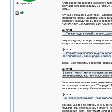
А что касается сеансов массового гипн
Материалист
девушки, собирая невидимые никому цв
воды...
А у нас в Украине в 2004 году - Оран
оранжевую хрень: шарфики, апельсины,
обогреют, выведут на высокие европе
Führer! Hitler, Ja!
Ющенко! Так!
Аналоги
Цитата:
… Так как люди в своей массе созда
Какую, пардон, - еще раз - какую эне
толкуете - внушение и самовнушение. 
Цитата:
… Религиозный человек видит ангелов
всё спонтанно и очень редко, человек
Тоже... уже известные техники - примы
Цитата:
В такие "потоки" могут попадать цел
же невероятную картину, массовым ги
Вы правильно перечислили возможные 
нас пример с миноносцем "Элдридж". 
восстановить истину. Феномен оказал
Цитата:
Наш повседневный мир - есть массовы
Ерунда. Мы все действуем очень согла
людьми - мы никогда с ними вместе не
соблюдении норм - достигаем цели сво