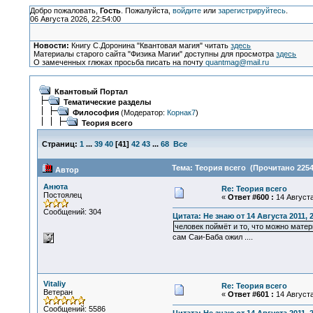
Добро пожаловать,
Гость
. Пожалуйста,
войдите
или
зарегистрируйтесь
.
06 Августа 2026, 22:54:00
Новости:
Книгу С.Доронина "Квантовая магия" читать
здесь
Материалы старого сайта "Физика Магии" доступны для просмотра
здесь
О замеченных глюках просьба писать на почту
quantmag@mail.ru
Квантовый Портал
Тематические разделы
Философия
(Модератор:
Корнак7
)
Теория всего
Страниц:
1
...
39
40
[
41
]
42
43
...
68
Все
Тема: Теория всего (Прочитано 2254
Автор
Анюта
Re: Теория всего
Постоялец
«
Ответ #600 :
14 Августа
Сообщений: 304
Цитата: Не знаю от 14 Августа 2011, 
человек поймёт и то, что можно матер
сам Саи-Баба ожил ....
Vitaliy
Re: Теория всего
Ветеран
«
Ответ #601 :
14 Августа
Сообщений: 5586