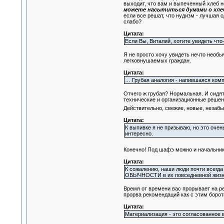
выходит, что вам и выпеченный хлеб не
можете насытиться думами о хле
если все решат, что нудизм - лучшая 
слабо?
Цитата:
Если Вы, Виталий, хотите увидеть ч
Я не просто хочу увидеть нечто необ
легковнушаемых граждан.
Цитата:
… Грубая аналогия - напившаяся комп
Отчего ж грубая? Нормальная. И сидят
технические и организационные решени
Действительно, свежие, новые, неза
Цитата:
К выпивке я не призываю, но это очен
интересно.
Конечно! Под шафэ можно и начальнику
Цитата:
К сожалению, наши люди почти всегда
ОБЫЧНОСТИ в их повседневной жизни,
Время от времени вас прорывает на ре
прорва рекомендаций как с этим борот
Цитата:
Материализация - это согласованное 