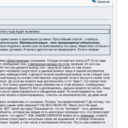
Записан
этого чуда будет возможно.
терики знают и практикуют рутинно. Простейший способ - хлебнуть
териализации.
Материализация - это превращение идеального,
енько подумать можно уже не выволакивать на сцену. Марксизм согласен с
ами, ручками. И ничего другого вы не предлагаете. Если я неправ -
ован
общественным
сознанием. Откуда он ещё мог взяться?? И не надо
т обобщения этих,
совершенно разных по сути
, явлений. Из чего вы
Из чего вы делаете вывод: сон - результат каких-то там психо-
го человека существует в данный момент лишь в вашем восприятии.
нних наблюдателей, и делаете второй ошибочный вывод: если спящее тело
очный вывод на основе собственных ощущений: если я заснул в своём теле,
ально. До кучи вы можете ещё досовокупить и тот "факт", что трогая тело
да. Что только укрепляет ваше невежество в этом вопросе. Совершенно
роисходящее. Верно?)) Вот и договорились, дальше можете не читать, пишу
е сносно ориентироваться в обыденном мире. По всей видимости, вам
полне можно и проигнорировать, списать на мошенничество, да даже иной
вать независимо от сознания. Почему "на предположении"? Да потому, что
людать каким-либо образом?! НЕ-ВОЗ-МОЖ-НО. Мало того! Ни один
. НЕТ такой частицы! Оказывается, что их "материя" - есть движение
бъекты, которые мы видим есть некоторые проекции того, что происходит
думаете, что едите?". КАК, КАКИМ ОБРАЗОМ можно есть
проекции
, скажите
тоянии сопоставить несколько своих же выражений. А теперь позвольте
ичных теорий, в том числе и материалистических. Пусть они упиваются