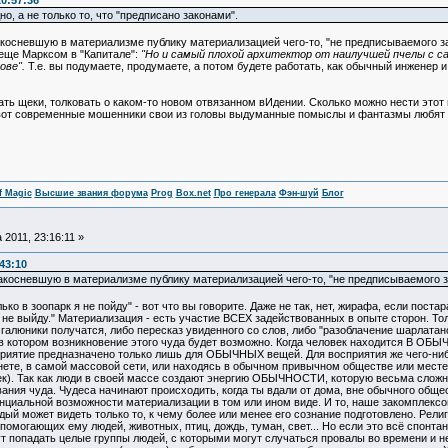
20:57:36
, а не только то, что "предписано законами".
косневшую в материализме публику материализацией чего-то, "не предписываемого зак
еще Марксом в "Капитале":
"Но и самый плохой архитектор от наилучшей пчелы с са
ове".
Т.е. вы подумаете, продумаете, а потом будете работать, как обычный инженер 
ать щеки, толковать о каком-то новом отвязанном вИдении. Сколько можно нести этот
о вот современные мошенники свои из головы выдуманные помыслы и фантазмы любят в
f Magic
Высшие звания форума
Prog
Box.net
Про генерала
Фэн-шуй
Блог
 2011, 23:16:11 »
:43:10
акосневшую в материализме публику материализацией чего-то, "не предписываемого з
 в зоопарк я не пойду" - вот что вы говорите. Даже не так, нет, жирафа, если поста
 не выйду." Материализация - есть участие ВСЕХ задействованных в опыте сторон. Тол
и галюники получатся, либо пересказ увиденного со слов, либо "разоблачение шарлатан
 в котором возникновение этого чуда будет возможно. Когда человек находится В ОБ
приятие предназначено только лишь для ОБЫЧНЫХ вещей. Для восприятия же чего
те, в самой массовой сети, или находясь в обычном привычном обществе или мес
к). Так как люди в своей массе создают энергию ОБЫЧНОСТИ, которую весьма сложно
ния чуда. Чудеса начинают происходить, когда ты вдали от дома, вне обычного обще
енциальной возможности материализации в том или ином виде. И то, наше закомплекс
й может видеть только то, к чему более или менее его сознание подготовлено. Рели
омогающих ему людей, животных, птиц, дождь, туман, свет... Но если это всё спонтан
гут попадать целые группы людей, с которыми могут случаться провалы во времени и 