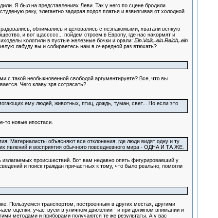
дили. Я был на представлениях Леви. Так у него по сцене бродили
туденую реку, элегантно задирая подол платья и взвизгивая от холодной
, радовались, обнимались и целовались с незнакомыми, хватали всякую
ество, и вот щассссс... пойдем строем в Европу, где нас накормят и
сиходелы колотили в пустые железные бочки и орали:
Ein Volk, ein Reich, ein
шелую лабуду вы и собираетесь нам в очередной раз втюхать?
ами с такой необыкновенной свободой аргументируете? Все, что вы
ается. Чего клаву зря сотрясать?
гающих ему людей, животных, птиц, дождь, туман, свет... Но если это
ие-то новые ипостаси.
ия. Материалисты объясняют все отклонения, где люди видят одну и ту
тих явлений и восприятия обычного повседневного мира - ОДНА И ТА ЖЕ.
ь излагаемых происшествий. Вот вам недавно опять фигурировавший у
едений и поиск граждан причастных к тому, что было реально, помогли
нке. Пользуемся транспортом, построенным в других местах, другими
учаем оценки, участвуем в уличном движении - и при должном внимании и
гими методами и приборами получаются те же результаты. А у вас