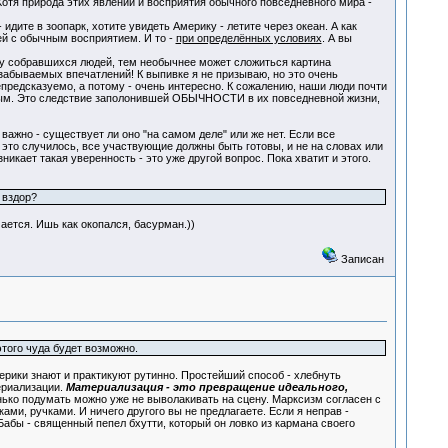
отя природа этих явлений и восприятия обычного повседневного мира -
те в зоопарк, хотите увидеть Америку - летите через океан. А как
ей с обычным восприятием. И то -
при определённых условиях
. А вы
у собравшихся людей, тем необычнее может сложиться картина
езабываемых впечатлений! К выпивке я не призываю, но это очень
епредсказуемо, а потому - очень интересно. К сожалению, наши люди почти
вным. Это следствие заполонившей ОБЫЧНОСТИ в их повседневной жизни,
но - существует ли оно "на самом деле" или же нет. Если все
ы это случилось, все участвующие должны быть готовы, и не на словах или
кает такая уверенность - это уже другой вопрос. Пока хватит и этого.
 вздор?
чается. Ишь как окопался, басурман.))
Записан
этого чуда будет возможно.
терики знают и практикуют рутинно. Простейший способ - хлебнуть
ериализации.
Материализация - это превращение идеального,
нько подумать можно уже не выволакивать на сцену. Марксизм согласен с
ами, ручками. И ничего другого вы не предлагаете. Если я неправ -
Бабы - священный пепел бхутти, который он ловко из кармана своего