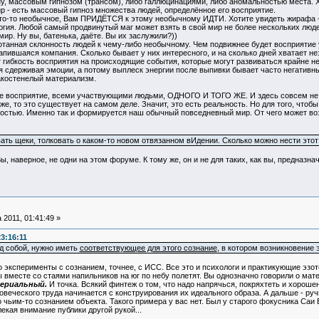
ну, массовым гипнозом (трансом), либо галлюцинациями, либо аномальностью места. Х
- есть массовый гипноз множества людей, определённое его восприятие.
-то необычное, Вам ПРИДЁТСЯ к этому необычному ИДТИ. Хотите увидеть жирафа - иди
огия. Любой самый продвинутый маг может взять в свой мир не более нескольких люд
мир. Ну вы, батенька, даёте. Вы их заслужили?))
анная склонность людей к чему-либо необычному. Чем подвижнее будет восприятие 
напившаяся компания. Сколько бывает у них интересного, и на сколько дней хватает н
т гибкость восприятия на происходящие события, которые могут развиваться крайне н
мя сдерживая эмоции, а потому выплеск энергии после выпивки бывает часто негати
закостенелый материализм.
восприятие, всеми участвующими людьми, ОДНОГО И ТОГО ЖЕ. И здесь совсем не важ
е, то это существует на самом деле. Значит, это есть реальность. Но для того, чтоб
остью. Именно так и формируется наш обычный повседневный мир. От чего может возни
ать щеки, толковать о каком-то новом отвязанном вИдении. Сколько можно нести этот
ы, наверное, не одни на этом форуме. К тому же, он и не для таких, как вы, предназна
 2011, 01:41:49 »
3:16:11
д собой, нужно иметь
соответствующее для этого сознание
, в котором возникновение 
ро эксперименты с сознанием, точнее, с ИСС. Все это и психологи и практикующие эзо
ы вместе со стаями напильников на юг по небу полетят. Вы однозначно говорили о мат
ериальный.
И точка. Всякий финтеж о том, что надо напрячься, покряхтеть и хороше
веческого труда начинается с конструирования их идеального образа. А дальше - ручк
чьим-то сознанием объекта. Такого примера у вас нет. Был у старого фокусника Саи 
екая внимание публики другой рукой...