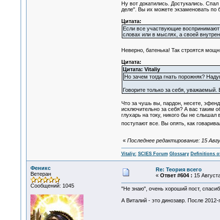
Ну вот докатились. Достукались. Спал
деле". Вы их можете экзаменовать по 
Цитата:
Если все участвующие воспринимают од
словах или в мыслях, а своей внутре
Неверно, батенька! Так строятся мощны
Цитата:
Цитата: Vitaliy
Но зачем тогда гнать порожняк? Наду
Говорите только за себя, уважаемый. 
Что за чушь вы, пардон, несете, эфен
исключительно за себя? А вас таким о
глухарь на току, никого бы не слышал 
поступают все. Вы опять, как говари
«
Последнее редактирование: 15 Август
Vitaliy:
SCIES Forum
Glossary
Definitions o
Феникс
Re: Теория всего
Ветеран
«
Ответ #604 :
15 Августа
Сообщений: 1045
"Не знаю", очень хороший пост, спасиб
А Виталий - это динозавр. После 2012-г