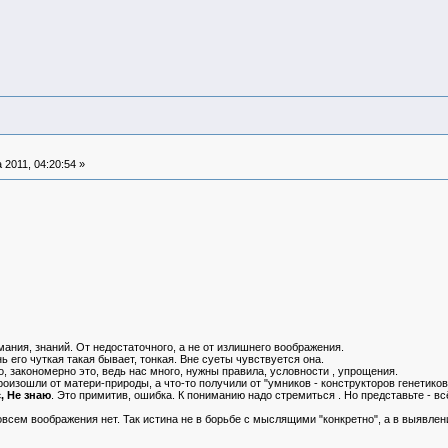
 2011, 04:20:54 »
ания, знаний. От недостаточного, а не от излишнего воображения.
 его чуткая такая бывает, тонкая. Вне суеты чувствуется она.
 закономерно это, ведь нас много, нужны правила, условности , упрощения.
оизошли от матери-природы, а что-то получили от "умников - конструкторов генетик
, Не знаю
. Это примитив, ошибка. К пониманию надо стремиться . Но представьте - всё
овсем воображения нет. Так истина не в борьбе с мыслящими "конкретно", а в выявле