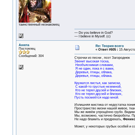
таинственный незнакомец
— Do you believe in God?
— I believe in Myself. (c)
Анюта
Re: Теория всего
Постоялец
«
Ответ #605 :
15 Августа
Сообщений: 304
Строчки из песни , поэт Загороднюк
Звенит высокая тоска,
Необъяснимая словами,
Я не один, пока я с вами,
Деревья, птицы, облака,
Деревья, птицы, облака.
Кружатся листья, как записки,
С какой-то грустью неземной,
Кто не терял друзей и близких,
Кто не терял друзей и близких,
Пусть посмеётся надо мной.
Излишняя мистика от недостатка поним
Пространство жизни нашей живое, ткань
Мы же живём упрощённо грубо. Видимо,
Мы, возможно, частично биороботы. Пр
Не надо блажить и предрекать,
Феникс
Может, у некоторых грубых особей и с