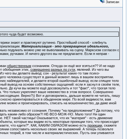
Записан
этого чуда будет возможно.
терики знают и практикуют рутинно. Простейший способ - хлебнуть
териализации.
Материализация - это превращение идеального,
енько подумать можно уже не выволакивать на сцену. Марксизм согласен с
ами, ручками. И ничего другого вы не предлагаете. Если я неправ -
ован
общественным
сознанием. Откуда он ещё мог взяться?? И не надо
т обобщения этих,
совершенно разных по сути
, явлений. Из чего вы
Из чего вы делаете вывод: сон - результат каких-то там психо-
го человека существует в данный момент лишь в вашем восприятии.
нних наблюдателей, и делаете второй ошибочный вывод: если спящее тело
очный вывод на основе собственных ощущений: если я заснул в своём теле,
ально. До кучи вы можете ещё досовокупить и тот "факт", что трогая тело
да. Что только укрепляет ваше невежество в этом вопросе. Совершенно
роисходящее. Верно?)) Вот и договорились, дальше можете не читать, пишу
е сносно ориентироваться в обыденном мире. По всей видимости, вам
полне можно и проигнорировать, списать на мошенничество, да даже иной
вать независимо от сознания. Почему "на предположении"? Да потому, что
людать каким-либо образом?! НЕ-ВОЗ-МОЖ-НО. Мало того! Ни один
. НЕТ такой частицы! Оказывается, что их "материя" - есть движение
бъекты, которые мы видим есть некоторые проекции того, что происходит
думаете, что едите?". КАК, КАКИМ ОБРАЗОМ можно есть
проекции
, скажите
тоянии сопоставить несколько своих же выражений. А теперь позвольте
ичных теорий, в том числе и материалистических. Пусть они упиваются