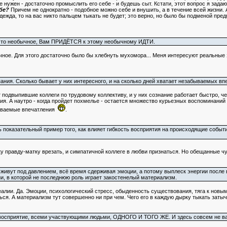
 нужен - достаточно промыслить его себе - и будешь сыт. Кстати, этот вопрос я зада
бе?
Причем не однократно - подобное можно себе и внушить, а в течение всей жизни. А
одежда, то на вас никто пальцем тыкать не будет; это верно, но было бы подменой п
то-то необычное, Вам ПРИДЁТСЯ к этому необычному ИДТИ.
ычное. Для этого достаточно было бы хлебнуть мухомора... Меня интересуют реальны
ания. Сколько бывает у них интересного, и на сколько дней хватает незабываемых вп
 подвыпившие коллеги по трудовому коллективу, и у них сознание работает быстро, ч
я. А наутро - когда пройдет похмелье - остается множество курьезных воспоминаний -
бываемые впечатления
.
ь показательный пример того, как влияет гибкость восприятия на происходящие событи
 правду-матку врезать, и симпатичной коллеге в любви признаться. Но обещанные чу
 живут под давлением, всё время сдерживая эмоции, а потому выплеск энергии после
 в которой не последнюю роль играет закостенелый материализм.
алии. Да. Эмоции, психологический стресс, обыденность существования, тяга к новым
ься. А материализм тут совершенно ни при чем. Чего его в каждую дырку тыкать заты
восприятие, всеми участвующими людьми, ОДНОГО И ТОГО ЖЕ. И здесь совсем не важн