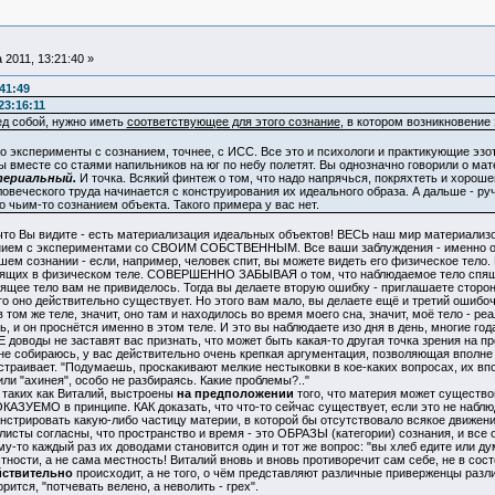
 2011, 13:21:40 »
:41:49
23:16:11
ед собой, нужно иметь
соответствующее для этого сознание
, в котором возникновение 
ро эксперименты с сознанием, точнее, с ИСС. Все это и психологи и практикующие эзо
ы вместе со стаями напильников на юг по небу полетят. Вы однозначно говорили о ма
териальный.
И точка. Всякий финтеж о том, что надо напрячься, покряхтеть и хорош
овеческого труда начинается с конструирования их идеального образа. А дальше - ручк
 чьим-то сознанием объекта. Такого примера у вас нет.
 что Вы видите - есть материализация идеальных объектов! ВЕСЬ наш мир материализ
нием с экспериментами со СВОИМ СОБСТВЕННЫМ. Все ваши заблуждения - именно о
ашем сознании - если, например, человек спит, вы можете видеть его физическое тело. 
дящих в физическом теле. СОВЕРШЕННО ЗАБЫВАЯ о том, что наблюдаемое тело спяще
пящее тело вам не привиделось. Тогда вы делаете вторую ошибку - приглашаете сторо
, то оно действительно существует. Но этого вам мало, вы делаете ещё и третий ошиб
 том же теле, значит, оно там и находилось во время моего сна, значит, моё тело - ре
ь, и он проснётся именно в этом теле. И это вы наблюдаете изо дня в день, многие го
Е доводы не заставят вас признать, что может быть какая-то другая точка зрения на п
 не собираюсь, у вас действительно очень крепкая аргументация, позволяющая вполн
 устраивает. "Подумаешь, проскакивают мелкие нестыковки в кое-каких вопросах, их в
или "ахинея", особо не разбираясь. Какие проблемы?.."
аких как Виталий, выстроены
на предположении
того, что материя может существо
КАЗУЕМО в принципе. КАК доказать, что что-то сейчас существует, если это не наб
стрировать какую-либо частицу материи, в которой бы отсутствовало всякое движение
сты согласны, что пространство и время - это ОБРАЗЫ (категории) сознания, и все о
у-то каждый раз их доводами становится один и тот же вопрос: "вы хлеб едите или 
стности, а не сама местность! Виталий вновь и вновь противоречит сам себе, не в сос
йствительно
происходит, а не того, о чём представляют различные приверженцы разл
рится, "потчевать велено, а неволить - грех".