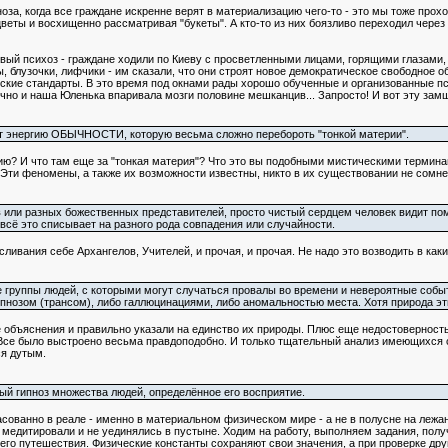
оза, когда все граждане искренне верят в материализацию чего-то - это мы тоже прохо
еты и восхищенно рассматривая "букеты". А кто-то из них боязливо переходил через с
жевый психоз - граждане ходили по Киеву с просветленными лицами, горящими глазами
 блузочки, лифчики - им сказали, что они строят новое демократическое свободное общ
йские стандарты. В это время под окнами рады хорошо обученные и организованные п
чно и наша Юленька впаривала мозги половине мешканцив... Запросто! И вот эту зам
ют энергию ОБЫЧНОСТИ, которую весьма сложно перебороть "тонкой материи".
ргию? И что там еще за "тонкая материя"? Что это вы подобными мистическими термин
Эти феномены, а также их возможности известны, никто в их существовании не сомнев
 или разных божественных представителей, просто чистый сердцем человек видит помо
 всё это списывает на разного рода совпадения или случайности.
сливания себе Архангелов, Учителей, и прочая, и прочая. Не надо это возводить в как
ые группы людей, с которыми могут случаться провалы во времени и невероятные событ
пнозом (трансом), либо галлюцинациями, либо аномальностью места. Хотя природа э
объяснения и правильно указали на единство их природы. Плюс еще недостоверност
Все было выстроено весьма правдоподобно. И только тщательный анализ имеющихся св
ся дутым.
й гипноз множества людей, определённое его восприятие.
сованно в реале - именно в материальном физическом мире - а не в полусне на лежа
 медитировали и не уединялись в пустыне. Ходим на работу, выполняем задания, пол
его путешествия. Физические константы сохраняют свои значения, а при проверке дру