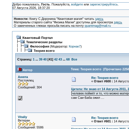
Добро пожаловать,
Гость
. Пожалуйста,
войдите
или
зарегистрируйтесь
.
07 Августа 2026, 18:37:20
Новости:
Книгу С.Доронина "Квантовая магия" читать
здесь
Материалы старого сайта "Физика Магии" доступны для просмотра
здесь
О замеченных глюках просьба писать на почту
quantmag@mail.ru
Квантовый Портал
Тематические разделы
Философия
(Модератор:
Корнак7
)
Теория всего
Страниц:
1
...
39
40
[
41
]
42
43
...
68
Все
Тема: Теория всего (Прочитано 2256
Автор
Анюта
Re: Теория всего
Постоялец
«
Ответ #600 :
14 Августа
Сообщений: 304
Цитата: Не знаю от 14 Августа 2011, 
человек поймёт и то, что можно матер
сам Саи-Баба ожил ....
Vitaliy
Re: Теория всего
Ветеран
«
Ответ #601 :
14 Августа
Сообщений: 5586