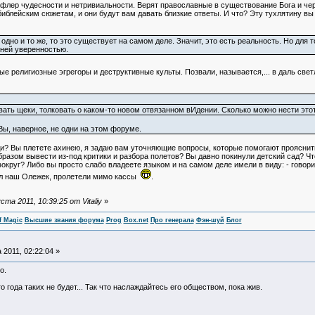
 флер чудесности и нетривиальности. Верят православные в существование Бога и чер
библейским сюжетам, и они будут вам давать близкие ответы. И что? Эту тухлятину вы
но и то же, то это существует на самом деле. Значит, это есть реальность. Но для т
нней уверенностью.
е религиозные эгрегоры и деструктивные культы. Позвали, называется,... в даль свет
вать щеки, толковать о каком-то новом отвязанном вИдении. Сколько можно нести это
Вы, наверное, не одни на этом форуме.
ди? Вы плетете ахинею, я задаю вам уточняющие вопросы, которые помогают прояснить
бразом вывести из-под критики и разбора полетов? Вы давно покинули детский сад? Чт
вокруг? Либо вы просто слабо владеете языком и на самом деле имели в виду: - говори
вал наш Олежек, пролетели мимо кассы
.
а 2011, 10:39:25 от Vitaliy
»
f Magic
Высшие звания форума
Prog
Box.net
Про генерала
Фэн-шуй
Блог
 2011, 02:22:04 »
о.
о года таких не будет... Так что наслаждайтесь его обществом, пока жив.