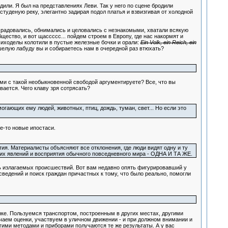
дили. Я был на представлениях Леви. Так у него по сцене бродили
туденую реку, элегантно задирая подол платья и взвизгивая от холодной
, радовались, обнимались и целовались с незнакомыми, хватали всякую
ество, и вот щассссс... пойдем строем в Европу, где нас накормят и
сиходелы колотили в пустые железные бочки и орали:
Ein Volk, ein Reich, ein
шелую лабуду вы и собираетесь нам в очередной раз втюхать?
ами с такой необыкновенной свободой аргументируете? Все, что вы
ается. Чего клаву зря сотрясать?
гающих ему людей, животных, птиц, дождь, туман, свет... Но если это
ие-то новые ипостаси.
ия. Материалисты объясняют все отклонения, где люди видят одну и ту
тих явлений и восприятия обычного повседневного мира - ОДНА И ТА ЖЕ.
ь излагаемых происшествий. Вот вам недавно опять фигурировавший у
едений и поиск граждан причастных к тому, что было реально, помогли
нке. Пользуемся транспортом, построенным в других местах, другими
учаем оценки, участвуем в уличном движении - и при должном внимании и
гими методами и приборами получаются те же результаты. А у вас