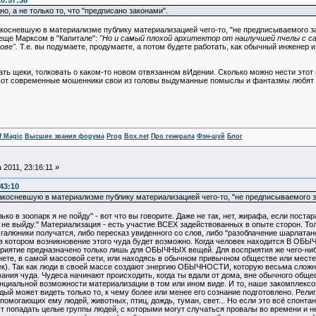
20:57:36
, а не только то, что "предписано законами".
косневшую в материализме публику материализацией чего-то, "не предписываемого зак
еще Марксом в "Капитале":
"Но и самый плохой архитектор от наилучшей пчелы с са
ове".
Т.е. вы подумаете, продумаете, а потом будете работать, как обычный инженер 
ать щеки, толковать о каком-то новом отвязанном вИдении. Сколько можно нести этот
о вот современные мошенники свои из головы выдуманные помыслы и фантазмы любят в
f Magic
Высшие звания форума
Prog
Box.net
Про генерала
Фэн-шуй
Блог
 2011, 23:16:11 »
:43:10
акосневшую в материализме публику материализацией чего-то, "не предписываемого з
 в зоопарк я не пойду" - вот что вы говорите. Даже не так, нет, жирафа, если поста
 не выйду." Материализация - есть участие ВСЕХ задействованных в опыте сторон. Тол
и галюники получатся, либо пересказ увиденного со слов, либо "разоблачение шарлатан
 в котором возникновение этого чуда будет возможно. Когда человек находится В ОБ
приятие предназначено только лишь для ОБЫЧНЫХ вещей. Для восприятия же чего
те, в самой массовой сети, или находясь в обычном привычном обществе или мес
к). Так как люди в своей массе создают энергию ОБЫЧНОСТИ, которую весьма сложно
ния чуда. Чудеса начинают происходить, когда ты вдали от дома, вне обычного обще
енциальной возможности материализации в том или ином виде. И то, наше закомплекс
й может видеть только то, к чему более или менее его сознание подготовлено. Рели
омогающих ему людей, животных, птиц, дождь, туман, свет... Но если это всё спонтан
гут попадать целые группы людей, с которыми могут случаться провалы во времени и 