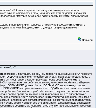
онами", а? А то вас прижмешь, вы тут же втихаря сползаете на
мого начала отличается тем, что, прежде чем строить ячейку из
и пролетарий, "материализуя свой план" своими ручками, либо ручками
 вздор? В принципе, фантазировать никому не возбраняется, строить
ыдавать за новый подход, что-то уже достоверно доказанное и
Записан
аконами", а?
раться можно и притащить на дом, вы говорите ещё курьёзнее: "А покажите
ько ТОГДА у них восприятие сойдётся. А если один будет видеть своё, а
ства".)) Чтобы видеть какое-либо чудо перед собой, нужно иметь
ЫЧНОМ, привычном для себя, восприятии, ни о каких необычных вИдениях
-нибудь НЕОБЫЧНОГО должно быть НЕОБЫЧНОЕ восприятие, которое
те. НЕОБЫЧНОЕ восприятие имеет место ВДАЛИ от массовых скоплений
 перебороть "тонкой материи". Именно поэтому и нет на текущий момент
ства и долгое время занимался чем-то необычным, что способствует
ованное сознание часто превращает нечто удивительное и невыразимое в
гиозный человек видит ангелов или разных божественных представителей,
но и очень редко, человек всё это списывает на разного рода совпадения
невероятные события. Материалисты объясняют все отклонения, где люди