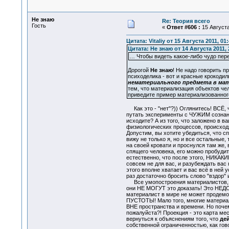
Не знаю
Re: Теория всего
Гость
«
Ответ #606 :
15 Августа
Цитата: Vitaliy от 15 Августа 2011, 01
Цитата: Не знаю от 14 Августа 2011, 
… Чтобы видеть какое-либо чудо пер
Дорогой
Не знаю
! Не надо говорить п
психоделика - вот и красные крокодил
нематериального предмета в ма
тем, что материализация объектов чел
приведите пример материализованного
Как это - "нет"?)) Оглянитесь! ВСЁ,
путать эксперименты с ЧУЖИМ созна
исходите? А из того, что заложено в в
физиологических процессов, происхо
Допустим, вы хотите убедиться, что с
вижу не только я, но и все остальные
на своей кровати и проснулся там же, в
спящего человека, его можно пробудит
естественно, что после этого, НИКАКИ
совсем не для вас, и разубеждать вас
этого вполне хватает и вас всё в ней
раз достаточно бросить слово "вздор" 
Все умопостроения материалистов, т
они НЕ МОГУТ это доказать! Это НЕДО
материалист в мире не может продемон
ПУСТОТЫ! Мало того, многие материали
ВНЕ пространства и времени. Но почем
пожалуйста?! Проекция - это карта ме
вернуться к объяснениям того, что
де
собственной ограниченностью, как гово