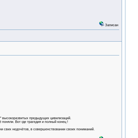
Записан
ов" высокоразвитых предыдущих цивилизаций.
 поняли. Вот где трагедия и полный конец !
нии свих недочётов, в совершенствовании своих пониманий.