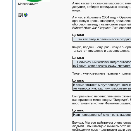
А что касается сеансов массового гипн
Материалист
девушки, собирая невидимые никому цв
воды...
А у нас в Украине в 2004 году - Оран
оранжевую хрень: шарфики, апельсины,
обогреют, выведут на высокие европе
Führer! Hitler, Ja!
Ющенко! Так!
Аналоги
Цитата:
… Так как люди в своей массе созда
Какую, пардон, - еще раз - какую эне
толкуете - внушение и самовнушение. 
Цитата:
… Религиозный человек видит ангелов
всё спонтанно и очень редко, человек
Тоже... уже известные техники - примы
Цитата:
В такие "потоки" могут попадать цел
же невероятную картину, массовым ги
Вы правильно перечислили возможные 
нас пример с миноносцем "Элдридж". 
восстановить истину. Феномен оказал
Цитата:
Наш повседневный мир - есть массовы
Ерунда. Мы все действуем очень согла
людьми - мы никогда с ними вместе не
соблюдении норм - достигаем цели сво