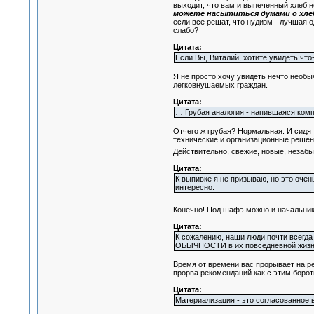
выходит, что вам и выпеченный хлеб не
можете насытиться думами о хле
если все решат, что нудизм - лучшая 
слабо?
Цитата:
Если Вы, Виталий, хотите увидеть ч
Я не просто хочу увидеть нечто необ
легковнушаемых граждан.
Цитата:
… Грубая аналогия - напившаяся комп
Отчего ж грубая? Нормальная. И сидят
технические и организационные решени
Действительно, свежие, новые, неза
Цитата:
К выпивке я не призываю, но это очен
интересно.
Конечно! Под шафэ можно и начальнику
Цитата:
К сожалению, наши люди почти всегда
ОБЫЧНОСТИ в их повседневной жизни,
Время от времени вас прорывает на ре
прорва рекомендаций как с этим борот
Цитата:
Материализация - это согласованное 