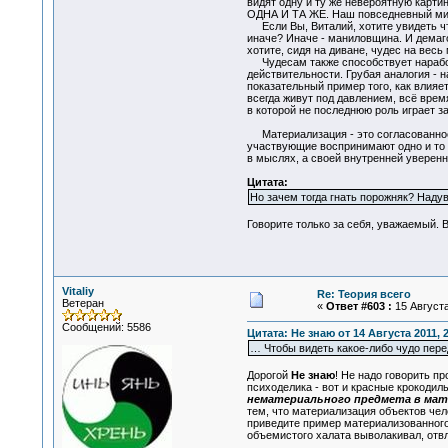
видят одну и ту же невероятную карти
ОДНА И ТА ЖЕ. Наш повседневный мир 
Если Вы, Виталий, хотите увидеть что
иначе? Иначе - маниловщина. И демаг
хотите, сидя на диване, чудес на весь 
Чудесам также способствует наработ
действительности. Грубая аналогия - 
показательный пример того, как влияе
всегда живут под давлением, всё вре
в которой не последнюю роль играет 
Материализация - это согласованное 
участвующие воспринимают одно и то ж
в мыслях, а своей внутренней уверенн
Цитата:
Но зачем тогда гнать порожняк? Надув
Говорите только за себя, уважаемый. В
Vitaliy
Re: Теория всего
Ветеран
«
Ответ #603 :
15 Августа
Сообщений: 5586
Цитата: Не знаю от 14 Августа 2011, 2
… Чтобы видеть какое-либо чудо пере
Дорогой
Не знаю
! Не надо говорить п
психоделика - вот и красные крокодил
нематериального предмета в мат
тем, что материализация объектов чело
приведите пример материализованного 
объемистого халата выволакивал, отвл