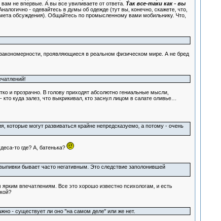
ю вам не впервые. А вы все увиливаете от ответа.
Так все-таки как - вы
налогично - одевайтесь в думы об одежде (тут вы, конечно, скажете, что,
редмета обсуждения). Общайтесь по промысленному вами мобильнику. Что,
е закономерности, проявляющиеся в реальном физическом мире. А не бред
ечатлений!
етко и прозрачно. В голову приходят абсолютно гениальные мысли,
 кто куда залез, что выкрикивал, кто заснул лицом в салате оливье…
я, которые могут развиваться крайне непредсказуемо, а потому - очень
деса-то где? А, батенька?
 выпивки бывает часто негативным. Это следствие заполонившей
 ярким впечатлениям. Все это хорошо известно психологам, и есть
чкой?
о - существует ли оно "на самом деле" или же нет.