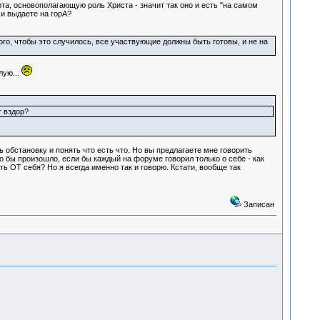
та, основополагающую роль Христа - значит так оно и есть "на самом
 и выдаете на горА?
ого, чтобы это случилось, все участвующие должны быть готовы, и не на
лую...
т вздор?
 обстановку и понять что есть что. Но вы предлагаете мне говорить
о бы произошло, если бы каждый на форуме говорил только о себе - как
ть ОТ себя? Но я всегда именно так и говорю. Кстати, вообще так
Записан