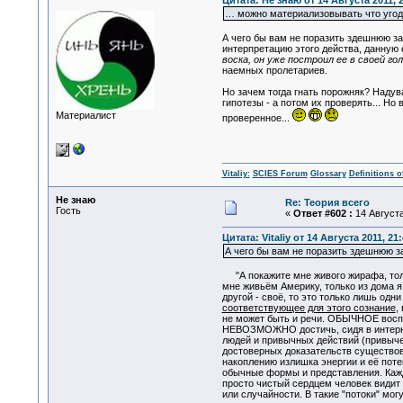
Цитата: Не знаю от 14 Августа 2011, 
… можно материализовывать что угодно
А чего бы вам не поразить здешнюю за
интерпретацию этого действа, данную 
воска, он уже построил ее в своей гол
наемных пролетариев.
Но зачем тогда гнать порожняк? Надув
гипотезы - а потом их проверять... Н
Материалист
проверенное...
Vitaliy:
SCIES Forum
Glossary
Definitions o
Не знаю
Re: Теория всего
Гость
«
Ответ #602 :
14 Августа
Цитата: Vitaliy от 14 Августа 2011, 21
А чего бы вам не поразить здешнюю з
"А покажите мне живого жирафа, только
мне живьём Америку, только из дома я
другой - своё, то это только лишь одн
соответствующее для этого сознание
,
не может быть и речи. ОБЫЧНОЕ вос
НЕВОЗМОЖНО достичь, сидя в интерне
людей и привычных действий (привыче
достоверных доказательств существова
накоплению излишка энергии и её пот
обычные формы и представления. Кажды
просто чистый сердцем человек видит п
или случайности. В такие "потоки" мо