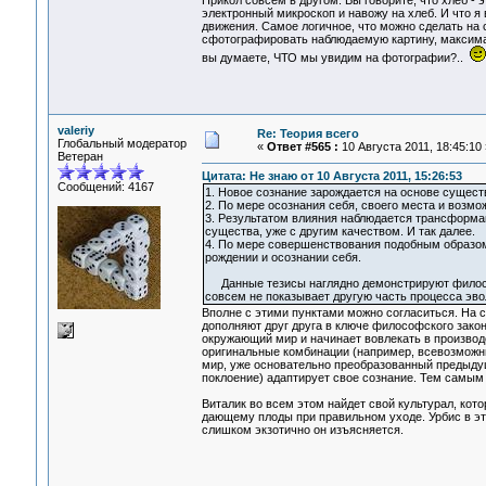
Прикол совсем в другом. Вы говорите, что хлеб - 
электронный микроскоп и навожу на хлеб. И что я
движения. Самое логичное, что можно сделать на 
сфотографировать наблюдаемую картину, максималь
вы думаете, ЧТО мы увидим на фотографии?..
valeriy
Re: Теория всего
Глобальный модератор
«
Ответ #565 :
10 Августа 2011, 18:45:10 
Ветеран
Цитата: Не знаю от 10 Августа 2011, 15:26:53
Сообщений: 4167
1. Новое сознание зарождается на основе сущест
2. По мере осознания себя, своего места и возм
3. Результатом влияния наблюдается трансформац
существа, уже с другим качеством. И так далее.
4. По мере совершенствования подобным образом,
рождении и осознании себя.
Данные тезисы наглядно демонстрируют философск
совсем не показывает другую часть процесса эво
Вполне с этими пунктами можно согласиться. На с
дополняют друг друга в ключе философского закон
окружающий мир и начинает вовлекать в произво
оригинальные комбинации (например, всевозможные
мир, уже основательно преобразованный предыдущ
поклоение) адаптирует свое сознание. Тем самы
Виталик во всем этом найдет свой культурал, кот
дающему плоды при правильном уходе. Урбис в это
слишком экзотично он изъясняется.