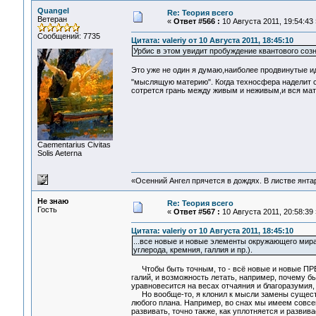
Quangel
Re: Теория всего
Ветеран
«
Ответ #566 :
10 Августа 2011, 19:54:43 
Сообщений: 7735
Цитата: valeriy от 10 Августа 2011, 18:45:10
Урбис в этом увидит пробуждение квантового созн
Это уже не один я думаю,наиболее продвинутые и
"мыслящую материю". Когда техносфера наделит 
сотрется грань между живым и неживым,и вся ма
Сaementarius Civitas
Solis Aeterna
«Осенний Ангел прячется в дождях. В листве янтарн
Не знаю
Re: Теория всего
Гость
«
Ответ #567 :
10 Августа 2011, 20:58:39 
Цитата: valeriy от 10 Августа 2011, 18:45:10
...все новые и новые элементы окружающего мир
углерода, кремния, галлия и пр.).
Чтобы быть точным, то - всё новые и новые ПРЕД
галий, и возможность летать, например, почему б
уравновесится на весах отчаяния и благоразумия, 
Но вообще-то, я клонил к мысли замены существ
любого плана. Например, во снах мы имеем совсем
развивать, точно также, как уплотняется и развив