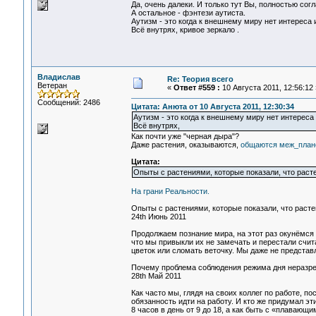
Да, очень далеки. И только тут Вы, полностью сог
А остальное - фэнтези аутиста.
Аутизм - это когда к внешнему миру нет интереса
Всё внутрях, кривое зеркало .
Владислав
Re: Теория всего
Ветеран
«
Ответ #559 :
10 Августа 2011, 12:56:12 
Сообщений: 2486
Цитата: Анюта от 10 Августа 2011, 12:30:34
Аутизм - это когда к внешнему миру нет интерес
Всё внутрях,
Как почти уже "черная дыра"?
Даже растения, оказываются,
общаются меж_план
Цитата:
Опыты с растениями, которые показали, что раст
На грани Реальности.
Опыты с растениями, которые показали, что расте
24th Июнь 2011
Продолжаем познание мира, на этот раз окунёмся 
что мы привыкли их не замечать и перестали счита
цветок или сломать веточку. Мы даже не представл
Почему проблема соблюдения режима дня неразр
28th Май 2011
Как часто мы, глядя на своих коллег по работе, 
обязанность идти на работу. И кто же придумал эт
8 часов в день от 9 до 18, а как быть с «плавающ