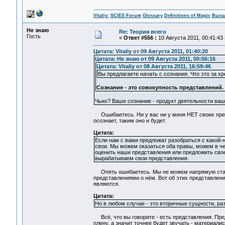
Vitaliy:
SCIES Forum
Glossary
Definitions of Magic
Высш
Не знаю
Re: Теория всего
Гость
«
Ответ #556 :
10 Августа 2011, 00:41:43 
Цитата: Vitaliy от 09 Августа 2011, 01:40:20
Цитата: Не знаю от 09 Августа 2011, 00:56:16
Цитата: Vitaliy от 08 Августа 2011, 16:59:46
Вы предлагаете начать с сознания. Что это за хр
Сознание - это совокупность представлений.
Чьих? Ваше сознание - продукт деятельности ваше
Ошибаетесь. Ни у вас ни у меня НЕТ своих пред
осознает, таким оно и будет.
Цитата:
Если нам с вами предложат разобраться с какой-н
свои. Мы можем оказаться оба правы, можем в чем
оценить наши представления или предложить свое.
вырабатываем свои представления.
Опять ошибаетесь. Мы не можем напрямую сталки
представлениями о нём. Вот об этих представлени
являются.
Цитата:
Но в любом случае - это вторичные сущности, ра
Всё, что вы говорите - есть представления. Пре
плену, а значит точнее будет звучать - материалис