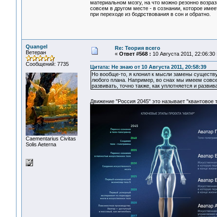
материальном мозгу, на что можно резонно возрази
совсем в другом месте - в сознании, которое име
при переходе из бодрствования в сон и обратно.
Quangel
Re: Теория всего
Ветеран
«
Ответ #568 :
10 Августа 2011, 22:06:30 
Сообщений: 7735
Цитата: Не знаю от 10 Августа 2011, 20:58:39
Но вообще-то, я клонил к мысли замены существ
любого плана. Например, во снах мы имеем совсем
развивать, точно также, как уплотняется и развив
Движение "Россия 2045" это называет "квантовое 
Сaementarius Civitas
Solis Aeterna