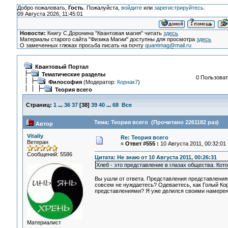
Добро пожаловать,
Гость
. Пожалуйста,
войдите
или
зарегистрируйтесь
.
09 Августа 2026, 11:45:01
Новости:
Книгу С.Доронина "Квантовая магия" читать
здесь
Материалы старого сайта "Физика Магии" доступны для просмотра
здесь
О замеченных глюках просьба писать на почту
quantmag@mail.ru
Квантовый Портал
Тематические разделы
0 Пользоват
Философия
(Модератор:
Корнак7
)
Теория всего
Страниц:
1
...
36
37
[
38
]
39
40
...
68
Все
Тема: Теория всего (Прочитано 2261182 раз)
Автор
Vitaliy
Re: Теория всего
Ветеран
«
Ответ #555 :
10 Августа 2011, 00:32:01 
Сообщений: 5586
Цитата: Не знаю от 10 Августа 2011, 00:26:31
Хлеб - это представление в глазах общества. Ко
Вы ушли от ответа. Представления представления
совсем не нуждаетесь? Одеваетесь, как Голый Кор
представлениями? Я уже делился своими намерени
Материалист