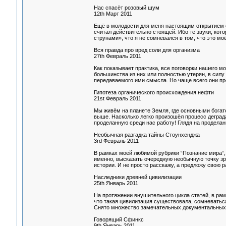
Нас спасёт розовый шум
12th Март 2011
Ещё в молодости для меня настоящим открытием с
считал действительно стоящей. Ибо те звуки, ко
струнами», что я не сомневался в том, что это моё.
Вся правда про вред соли для организма
27th Февраль 2011
Как показывает практика, все поговорки нашего м
большинства из них или полностью утерян, в силу 
передаваемого ими смысла. Но чаще всего они про
Гипотеза органического происхождения нефти
21st Февраль 2011
Мы живём на планете Земля, где основными богат
выше. Насколько легко произошёл процесс деград
проделанную среди нас работу! Глядя на проделан
Необычная разгадка тайны Стоунхенджа
3rd Февраль 2011
В рамках моей любимой рубрики “Познание мира“,
именно, высказать очередную необычную точку з
истории. И не просто расскажу, а предложу свою р
Наследники древней цивилизации
25th Январь 2011
На протяжении внушительного цикла статей, в рам
что такая цивилизация существовала, сомневатьс
Снято множество замечательных документальных 
Говорящий Сфинкс
9th Январь 2011