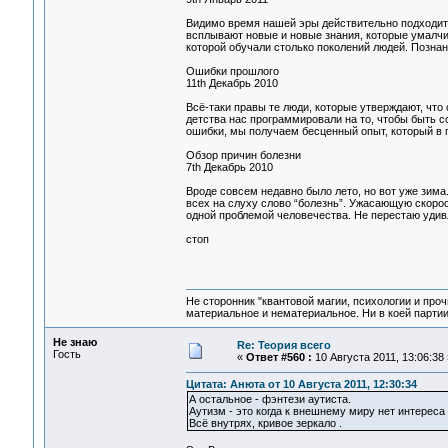
Видимо время нашей эры действительно подходит
всплывают новые и новые знания, которые умалчи
которой обучали столько поколений людей. Познан
Ошибки прошлого
11th Декабрь 2010
Всё-таки правы те люди, которые утверждают, что
детства нас программировали на то, чтобы быть 
ошибки, мы получаем бесценный опыт, который в п
Обзор причин болезни
7th Декабрь 2010
Вроде совсем недавно было лето, но вот уже зима.
всех на слуху слово “болезнь”. Ужасающую скоро
одной проблемой человечества. Не перестаю удивл
стоп
Не сторонник "квантовой магии, психологии и проч
материальное и нематериальное. Ни в коей партии
Не знаю
Re: Теория всего
Гость
«
Ответ #560 :
10 Августа 2011, 13:06:38 
Цитата: Анюта от 10 Августа 2011, 12:30:34
А остальное - фэнтези аутиста.
Аутизм - это когда к внешнему миру нет интерес
Всё внутрях, кривое зеркало .