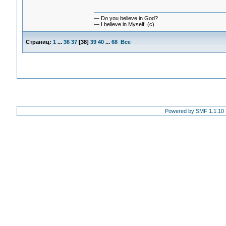
— Do you believe in God?
— I believe in Myself. (c)
Страниц:
1
...
36
37
[
38
]
39
40
...
68
Все
Powered by SMF 1.1.10