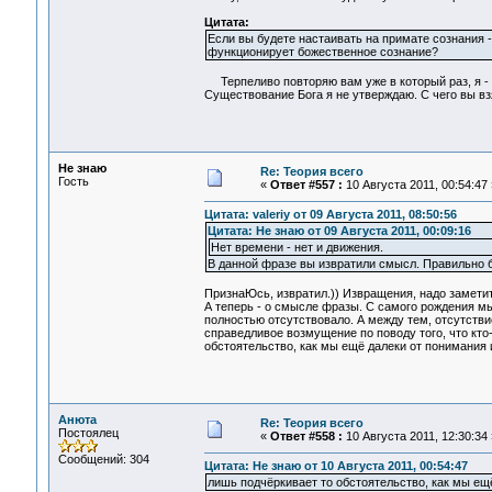
Цитата:
Если вы будете настаивать на примате сознания -
функционирует божественное сознание?
Терпеливо повторяю вам уже в который раз, я - н
Существование Бога я не утверждаю. С чего вы вз
Не знаю
Re: Теория всего
Гость
«
Ответ #557 :
10 Августа 2011, 00:54:47 
Цитата: valeriy от 09 Августа 2011, 08:50:56
Цитата: Не знаю от 09 Августа 2011, 00:09:16
Нет времени - нет и движения.
В данной фразе вы извратили смысл. Правильно бу
ПризнаЮсь, извратил.)) Извращения, надо заметит
А теперь - о смысле фразы. С самого рождения м
полностью отсутствовало. А между тем, отсутстви
справедливое возмущение по поводу того, что кто
обстоятельство, как мы ещё далеки от понимания
Анюта
Re: Теория всего
Постоялец
«
Ответ #558 :
10 Августа 2011, 12:30:34 
Сообщений: 304
Цитата: Не знаю от 10 Августа 2011, 00:54:47
лишь подчёркивает то обстоятельство, как мы ещ