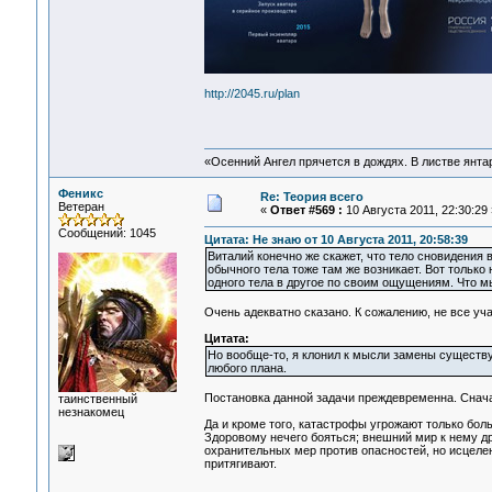
http://2045.ru/plan
«Осенний Ангел прячется в дождях. В листве янтарн
Феникс
Re: Теория всего
Ветеран
«
Ответ #569 :
10 Августа 2011, 22:30:29 
Сообщений: 1045
Цитата: Не знаю от 10 Августа 2011, 20:58:39
Виталий конечно же скажет, что тело сновидения 
обычного тела тоже там же возникает. Вот только 
одного тела в другое по своим ощущениям. Что мы
Очень адекватно сказано. К сожалению, не все уч
Цитата:
Но вообще-то, я клонил к мысли замены существ
любого плана.
Постановка данной задачи преждевременна. Снача
таинственный
незнакомец
Да и кроме того, катастрофы угрожают только боль
Здоровому нечего бояться; внешний мир к нему др
охранительных мер против опасностей, но исцелен
притягивают.