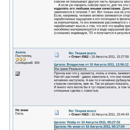
совсем не показывает другую часть процесса эвол
А если уж говорить совсем просто, для тех кто о
наделять его любыми иными качествами
. Даже
заменяются в течение 7 лет. Вот только она не у
Если, например, человек активно занимается спор
наработанные ощущения и его потенциал в физиче
за компьютером, то его внимание рассеивается с 
нарабатывает мысль о том, что всё это крайне вр
неизбежно материализуется в виде нарушений физ
(сознание) индивидум, ТО и получается в результа
Анюта
Re: Теория всего
Постоялец
«
Ответ #562 :
10 Августа 2011, 15:27:50 
Сообщений: 304
Цитата: Владислав от 10 Августа 2011, 12:56:12
На грани Реальности.
Прочла кое-что у хрониста, очень и очень занимат
Насчёт растений - давно заметила я, что они пони
нечаянно наступила. А как-то я нечаянно рубанула
страхом смотрела, жив ли. Так он решил показать,
И много чего могла бы я тут порассказать, в том 
сплошные сделки с совестью.
Не знаю
Re: Теория всего
Гость
«
Ответ #563 :
10 Августа 2011, 15:44:43 
Цитата: Vitaliy от 10 Августа 2011, 00:27:32
Цитата: Не знаю от 10 Августа 2011, 00:17:54