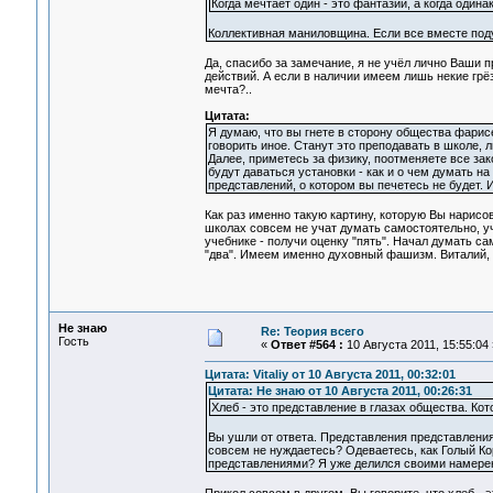
Когда мечтает один - это фантазии, а когда оди
Коллективная маниловщина. Если все вместе поду
Да, спасибо за замечание, я не учёл лично Ваши 
действий. А если в наличии имеем лишь некие грёз
мечта?..
Цитата:
Я думаю, что вы гнете в сторону общества фарисее
говорить иное. Станут это преподавать в школе, 
Далее, приметесь за физику, поотменяете все зако
будут даваться установки - как и о чем думать н
представлений, о котором вы печетесь не будет
Как раз именно такую картину, которую Вы нарисо
школах совсем не учат думать самостоятельно, уч
учебнике - получи оценку "пять". Начал думать с
"два". Имеем именно духовный фашизм. Виталий, 
Не знаю
Re: Теория всего
Гость
«
Ответ #564 :
10 Августа 2011, 15:55:04 
Цитата: Vitaliy от 10 Августа 2011, 00:32:01
Цитата: Не знаю от 10 Августа 2011, 00:26:31
Хлеб - это представление в глазах общества. Ко
Вы ушли от ответа. Представления представления
совсем не нуждаетесь? Одеваетесь, как Голый Ко
представлениями? Я уже делился своими намерен