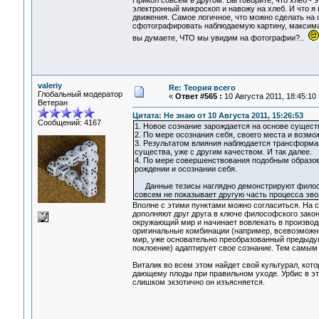
Прикол совсем в другом. Вы говорите, что хлеб - 
электронный микроскоп и навожу на хлеб. И что я
движения. Самое логичное, что можно сделать на 
сфотографировать наблюдаемую картину, максималь
вы думаете, ЧТО мы увидим на фотографии?..
valeriy
Re: Теория всего
Глобальный модератор
«
Ответ #565 :
10 Августа 2011, 18:45:10 
Ветеран
Цитата: Не знаю от 10 Августа 2011, 15:26:53
Сообщений: 4167
1. Новое сознание зарождается на основе сущест
2. По мере осознания себя, своего места и возм
3. Результатом влияния наблюдается трансформац
существа, уже с другим качеством. И так далее.
4. По мере совершенствования подобным образом,
рождении и осознании себя.
Данные тезисы наглядно демонстрируют философск
совсем не показывает другую часть процесса эво
Вполне с этими пунктами можно согласиться. На с
дополняют друг друга в ключе философского закон
окружающий мир и начинает вовлекать в произво
оригинальные комбинации (например, всевозможные
мир, уже основательно преобразованный предыдущ
поклоение) адаптирует свое сознание. Тем самы
Виталик во всем этом найдет свой культурал, кот
дающему плоды при правильном уходе. Урбис в это
слишком экзотично он изъясняется.