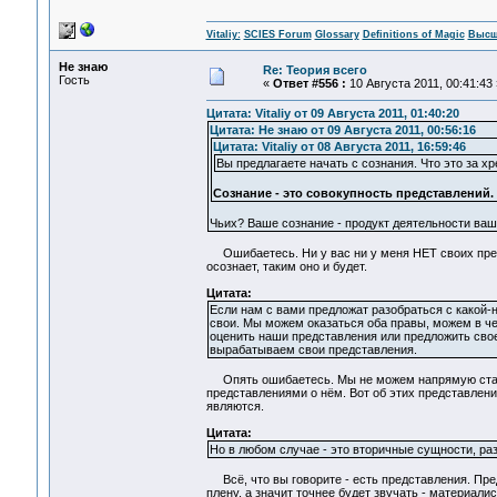
Vitaliy:
SCIES Forum
Glossary
Definitions of Magic
Высш
Не знаю
Re: Теория всего
Гость
«
Ответ #556 :
10 Августа 2011, 00:41:43 
Цитата: Vitaliy от 09 Августа 2011, 01:40:20
Цитата: Не знаю от 09 Августа 2011, 00:56:16
Цитата: Vitaliy от 08 Августа 2011, 16:59:46
Вы предлагаете начать с сознания. Что это за хр
Сознание - это совокупность представлений.
Чьих? Ваше сознание - продукт деятельности ваше
Ошибаетесь. Ни у вас ни у меня НЕТ своих пред
осознает, таким оно и будет.
Цитата:
Если нам с вами предложат разобраться с какой-н
свои. Мы можем оказаться оба правы, можем в чем
оценить наши представления или предложить свое.
вырабатываем свои представления.
Опять ошибаетесь. Мы не можем напрямую сталки
представлениями о нём. Вот об этих представлени
являются.
Цитата:
Но в любом случае - это вторичные сущности, ра
Всё, что вы говорите - есть представления. Пре
плену, а значит точнее будет звучать - материалис