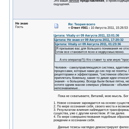
Это Ваше
личное
представление
, о происходящ
ощущения.
Не знаю
Re: Теория всего
Гость
«
Ответ #561 :
10 Августа 2011, 15:26:53 
Цитата: Vitaliy от 09 Августа 2011, 22:01:36
Цитата: Не знаю от 09 Августа 2011, 17:20:32
Цитата: Vitaliy от 09 Августа 2011, 01:23:36
Я призываю вас для большего понимания не отхо
этом все становится ясно и недвусмысленно.
А кто оператор?)) Кто ставит ту или иную "про
Человек - самоуправляющаяся система, адаптивн
процессами, которые нами до сих пор не поняты
рецепторами и эффекторами, "системное обеспечен
приплетать боженьку, какие-то дикие идеи относи
знания - к большему. Всегда были белые пятна, н
хотите одним махом семерых убивахом - объявить
непознаваемые...
Пока не схватываете, Виталий, мою мысль. Бог зд
1. Новое сознание зарождается на основе сущест
2. По мере осознания себя, своего места и возмо
3. Результатом влияния наблюдается трансформаци
существа, уже с другим качеством. И так далее.
4. По мере совершенствования подобным образом,
рождении и осознании себя.
Данные тезисы наглядно демонстрируют философск