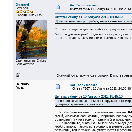
Quangel
Re: Теория всего
Ветеран
«
Ответ #566 :
10 Августа 2011, 19:54:43 
Сообщений: 7735
Цитата: valeriy от 10 Августа 2011, 18:45:10
Урбис в этом увидит пробуждение квантового созн
Это уже не один я думаю,наиболее продвинутые и
"мыслящую материю". Когда техносфера наделит 
сотрется грань между живым и неживым,и вся ма
Сaementarius Civitas
Solis Aeterna
«Осенний Ангел прячется в дождях. В листве янтарн
Не знаю
Re: Теория всего
Гость
«
Ответ #567 :
10 Августа 2011, 20:58:39 
Цитата: valeriy от 10 Августа 2011, 18:45:10
...все новые и новые элементы окружающего мир
углерода, кремния, галлия и пр.).
Чтобы быть точным, то - всё новые и новые ПРЕД
галий, и возможность летать, например, почему б
уравновесится на весах отчаяния и благоразумия, 
Но вообще-то, я клонил к мысли замены существ
любого плана. Например, во снах мы имеем совсем
развивать, точно также, как уплотняется и развив