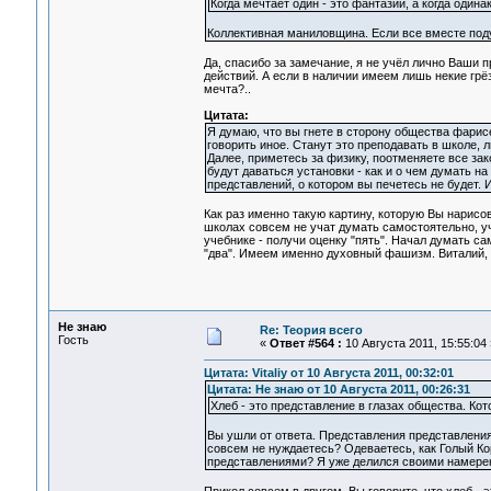
Когда мечтает один - это фантазии, а когда оди
Коллективная маниловщина. Если все вместе поду
Да, спасибо за замечание, я не учёл лично Ваши 
действий. А если в наличии имеем лишь некие грёз
мечта?..
Цитата:
Я думаю, что вы гнете в сторону общества фарисее
говорить иное. Станут это преподавать в школе, 
Далее, приметесь за физику, поотменяете все зако
будут даваться установки - как и о чем думать н
представлений, о котором вы печетесь не будет
Как раз именно такую картину, которую Вы нарисо
школах совсем не учат думать самостоятельно, уч
учебнике - получи оценку "пять". Начал думать с
"два". Имеем именно духовный фашизм. Виталий, 
Не знаю
Re: Теория всего
Гость
«
Ответ #564 :
10 Августа 2011, 15:55:04 
Цитата: Vitaliy от 10 Августа 2011, 00:32:01
Цитата: Не знаю от 10 Августа 2011, 00:26:31
Хлеб - это представление в глазах общества. Ко
Вы ушли от ответа. Представления представления
совсем не нуждаетесь? Одеваетесь, как Голый Ко
представлениями? Я уже делился своими намерен