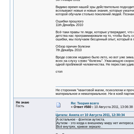
Видимо время нашей эры действительно подходит
всплывают новые и новые знания, которые умалчи
которой обучали столько поколений людей. Познан
Ошибки прошлого
11th Декабрь 2010
Всё-таки правы те люди, которые утверждают, что
детства нас программировали на то, чтобы быть 
ошибки, мы получаем бесценный опыт, который в п
Обзор причин болезни
7th Декабрь 2010
Вроде совсем недавно было лето, но вот уже зима.
всех на слуху слово “болезнь”. Ужасающую скоро
одной проблемой человечества. Не перестаю удивл
стоп
Не сторонник "квантовой магии, психологии и проч
материальное и нематериальное. Ни в коей партии
Не знаю
Re: Теория всего
Гость
«
Ответ #560 :
10 Августа 2011, 13:06:38 
Цитата: Анюта от 10 Августа 2011, 12:30:34
А остальное - фэнтези аутиста.
Аутизм - это когда к внешнему миру нет интерес
Всё внутрях, кривое зеркало .