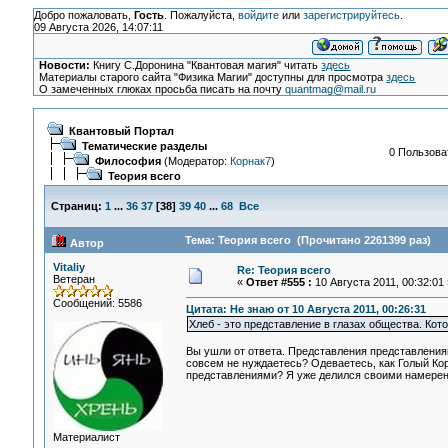
Добро пожаловать,
Гость
. Пожалуйста,
войдите
или
зарегистрируйтесь
.
09 Августа 2026, 14:07:11
Новости:
Книгу С.Доронина "Квантовая магия" читать
здесь
Материалы старого сайта "Физика Магии" доступны для просмотра
здесь
О замеченных глюках просьба писать на почту
quantmag@mail.ru
Квантовый Портал
Тематические разделы
0 Пользоват
Философия
(Модератор:
Корнак7
)
Теория всего
Страниц:
1
...
36
37
[
38
]
39
40
...
68
Все
Тема: Теория всего (Прочитано 2261399 раз)
Автор
Vitaliy
Re: Теория всего
Ветеран
«
Ответ #555 :
10 Августа 2011, 00:32:01 
Сообщений: 5586
Цитата: Не знаю от 10 Августа 2011, 00:26:31
Хлеб - это представление в глазах общества. Ко
Вы ушли от ответа. Представления представления
совсем не нуждаетесь? Одеваетесь, как Голый Кор
представлениями? Я уже делился своими намерени
Материалист