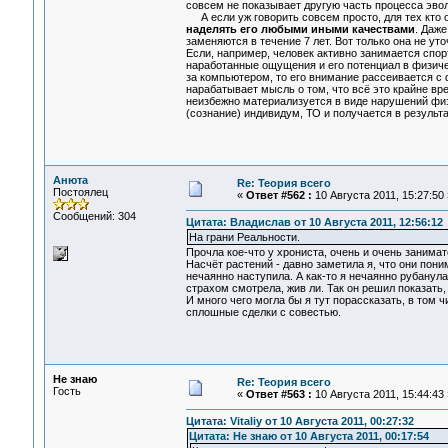
совсем не показывает другую часть процесса эвол
А если уж говорить совсем просто, для тех кто о
наделять его любыми иными качествами
. Даже
заменяются в течение 7 лет. Вот только она не у
Если, например, человек активно занимается спор
наработанные ощущения и его потенциал в физиче
за компьютером, то его внимание рассеивается с 
нарабатывает мысль о том, что всё это крайне вр
неизбежно материализуется в виде нарушений физ
(сознание) индивидум, ТО и получается в результа
Анюта
Re: Теория всего
Постоялец
«
Ответ #562 :
10 Августа 2011, 15:27:50 
Сообщений: 304
Цитата: Владислав от 10 Августа 2011, 12:56:12
На грани Реальности.
Прочла кое-что у хрониста, очень и очень занимат
Насчёт растений - давно заметила я, что они пони
нечаянно наступила. А как-то я нечаянно рубанула
страхом смотрела, жив ли. Так он решил показать,
И много чего могла бы я тут порассказать, в том 
сплошные сделки с совестью.
Не знаю
Re: Теория всего
Гость
«
Ответ #563 :
10 Августа 2011, 15:44:43 
Цитата: Vitaliy от 10 Августа 2011, 00:27:32
Цитата: Не знаю от 10 Августа 2011, 00:17:54