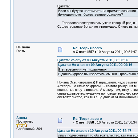
Цитата:
Если вы будете настаивать на примате сознания -
функционирует божественное сознание?
Терпеливо повторяю вам уже в который раз, я - н
Существование Бога я не утверждаю. С чего вы вз
Не знаю
Re: Теория всего
Гость
«
Ответ #557 :
10 Августа 2011, 00:54:47 
Цитата: valeriy от 09 Августа 2011, 08:50:56
Цитата: Не знаю от 09 Августа 2011, 00:09:16
Нет времени - нет и движения.
В данной фразе вы извратили смысл. Правильно бу
ПризнаЮсь, извратил.)) Извращения, надо заметит
А теперь - о смысле фразы. С самого рождения м
полностью отсутствовало. А между тем, отсутстви
справедливое возмущение по поводу того, что кто
обстоятельство, как мы ещё далеки от понимания
Анюта
Re: Теория всего
Постоялец
«
Ответ #558 :
10 Августа 2011, 12:30:34 
Сообщений: 304
Цитата: Не знаю от 10 Августа 2011, 00:54:47
лишь подчёркивает то обстоятельство, как мы ещ