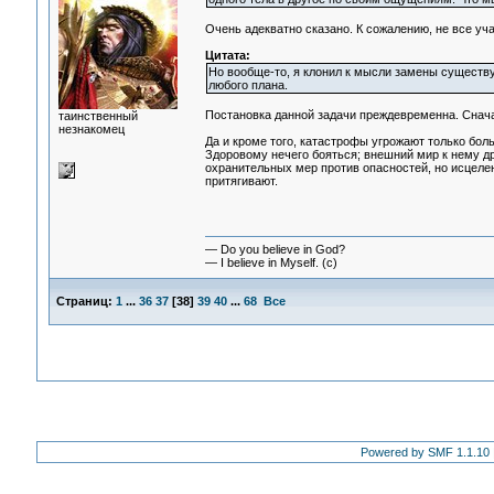
Очень адекватно сказано. К сожалению, не все уч
Цитата:
Но вообще-то, я клонил к мысли замены существ
любого плана.
Постановка данной задачи преждевременна. Снача
таинственный
незнакомец
Да и кроме того, катастрофы угрожают только боль
Здоровому нечего бояться; внешний мир к нему др
охранительных мер против опасностей, но исцелен
притягивают.
— Do you believe in God?
— I believe in Myself. (c)
Страниц:
1
...
36
37
[
38
]
39
40
...
68
Все
Powered by SMF 1.1.10