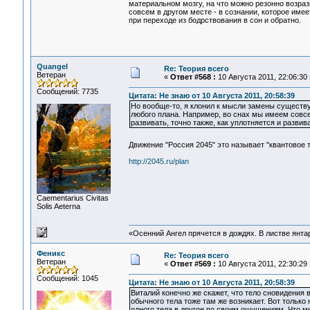
материальном мозгу, на что можно резонно возрази
совсем в другом месте - в сознании, которое име
при переходе из бодрствования в сон и обратно.
Quangel
Re: Теория всего
Ветеран
«
Ответ #568 :
10 Августа 2011, 22:06:30 
Сообщений: 7735
Цитата: Не знаю от 10 Августа 2011, 20:58:39
Но вообще-то, я клонил к мысли замены существ
любого плана. Например, во снах мы имеем совсем
развивать, точно также, как уплотняется и развив
Движение "Россия 2045" это называет "квантовое 
http://2045.ru/plan
Сaementarius Civitas
Solis Aeterna
«Осенний Ангел прячется в дождях. В листве янтарн
Феникс
Re: Теория всего
Ветеран
«
Ответ #569 :
10 Августа 2011, 22:30:29 
Сообщений: 1045
Цитата: Не знаю от 10 Августа 2011, 20:58:39
Виталий конечно же скажет, что тело сновидения 
обычного тела тоже там же возникает. Вот только 
одного тела в другое по своим ощущениям. Что мы