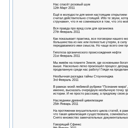
Нас спасёт розовый шум
12th Март 2011
Ещё в молодости для меня настоящим открытием с
считал действительно стоящей. Ибо те звуки, ко
струнами», что я не сомневался в том, что это моё.
Вся правда про вред соли для организма
27th Февраль 2011
Как показывает практика, все поговорки нашего м
большинства из них или полностью утерян, в силу 
передаваемого ими смысла. Но чаще всего они про
Гипотеза органического происхождения нефти
21st Февраль 2011
Мы живём на планете Земля, где основными богат
выше. Насколько легко произошёл процесс деград
проделанную среди нас работу! Глядя на проделан
Необычная разгадка тайны Стоунхенджа
3rd Февраль 2011
В рамках моей любимой рубрики “Познание мира“,
именно, высказать очередную необычную точку з
истории. И не просто расскажу, а предложу свою р
Наследники древней цивилизации
25th Январь 2011
На протяжении внушительного цикла статей, в рам
что такая цивилизация существовала, сомневатьс
Снято множество замечательных документальных 
Говорящий Сфинкс
9th Январь 2011