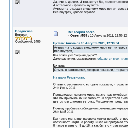
Да, очень далеки. И только тут Вы, полностью сог
А остальное - фэнтези аутиста.
Аутизм - это когда к внешнему миру нет интереса
Всё внутрях, кривое зеркало .
Владислав
Re: Теория всего
Ветеран
«
Ответ #559 :
10 Августа 2011, 12:56:12 
Сообщений: 2486
Цитата: Анюта от 10 Августа 2011, 12:30:34
Аутизм - это когда к внешнему миру нет интерес
Всё внутрях,
Как почти уже "черная дыра"?
Даже растения, оказываются,
общаются меж_план
Цитата:
Опыты с растениями, которые показали, что раст
На грани Реальности.
Опыты с растениями, которые показали, что расте
24th Июнь 2011
Продолжаем познание мира, на этот раз окунёмся 
что мы привыкли их не замечать и перестали счита
цветок или сломать веточку. Мы даже не представл
Почему проблема соблюдения режима дня неразр
28th Май 2011
Как часто мы, глядя на своих коллег по работе, 
обязанность идти на работу. И кто же придумал эт
8 часов в день от 9 до 18, а как быть с «плавающ