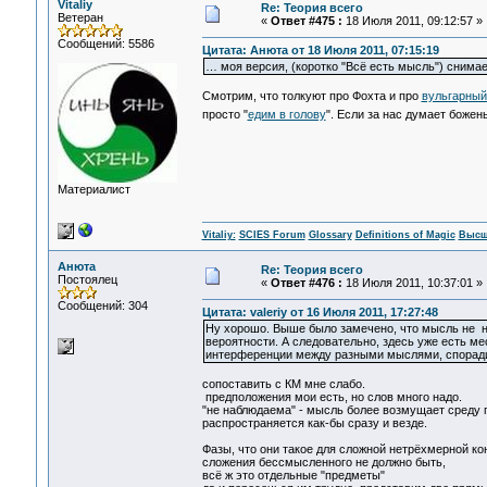
Vitaliy
Re: Теория всего
Ветеран
«
Ответ #475 :
18 Июля 2011, 09:12:57 »
Сообщений: 5586
Цитата: Анюта от 18 Июля 2011, 07:15:19
… моя версия, (коротко "Всё есть мысль") снимае
Смотрим, что толкуют про Фохта и про
вульгарный
просто "
едим в голову
". Если за нас думает божен
Материалист
Vitaliy:
SCIES Forum
Glossary
Definitions of Magic
Высш
Анюта
Re: Теория всего
Постоялец
«
Ответ #476 :
18 Июля 2011, 10:37:01 »
Сообщений: 304
Цитата: valeriy от 16 Июля 2011, 17:27:48
Ну хорошо. Выше было замечено, что мысль не на
вероятности. А следовательно, здесь уже есть ме
интерференции между разными мыслями, споради
сопоставить с КМ мне слабо.
предположения мои есть, но слов много надо.
"не наблюдаема" - мысль более возмущает среду п
распространяется как-бы сразу и везде.
Фазы, что они такое для сложной нетрёхмерной ко
сложения бессмысленного не должно быть,
всё ж это отдельные "предметы"