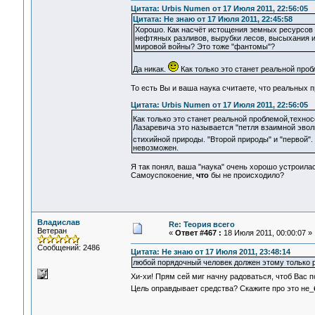
Цитата: Urbis Numen от 17 Июля 2011, 22:56:05
Цитата: Не знаю от 17 Июля 2011, 22:45:58
Хорошо. Как насчёт истощения земных ресурсов 
нефтяных разливов, вырубки лесов, высыхания и 
мировой войны? Это тоже "фантомы"?
Да никак.
Как только это станет реальной про
То есть Вы и ваша наука считаете, что реальных 
Цитата: Urbis Numen от 17 Июля 2011, 22:56:05
Как только это станет реальной проблемой,техн
Лазаревича это называется "петля взаимной эво
стихийной природы. "Второй природы" и "первой".
невозможен.
Я так понял, ваша "наука" очень хорошо устроилас
Самоуспокоение,
что
бы не происходило?
Владислав
Re: Теория всего
Ветеран
«
Ответ #467 :
18 Июля 2011, 00:00:07 »
Сообщений: 2486
Цитата: Не знаю от 17 Июля 2011, 23:48:14
любой порядочный человек должен этому только 
Хи-хи! Прям сей миг начну радоваться, чтоб Вас по
Цель оправдывает средства? Скажите про это не_