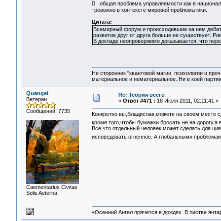
 общая проблема управляемости как в националь
тревожно в контексте мировой проблематики.
Цитата:
Всемирный форум и происходившие на нем дебаты
развитие друг от друга больше не существует. Ри
В докладе неопровержимо доказывается, что пере
Не сторонник "квантовой магии, психологии и проч
материальное и нематериальное. Ни в коей партии
Quangel
Re: Теория всего
Ветеран
«
Ответ #471 :
18 Июля 2011, 02:11:41 »
Сообщений: 7735
Конкретно вы,Владислав,можете на своем месте с
кроме того,чтобы бумажки бросать не на дорогу,а
Все,что отдельный человек может сделать для ци
исповедовать огненное. А глобальными проблем
Сaementarius Civitas
Solis Aeterna
«Осенний Ангел прячется в дождях. В листве янтарн