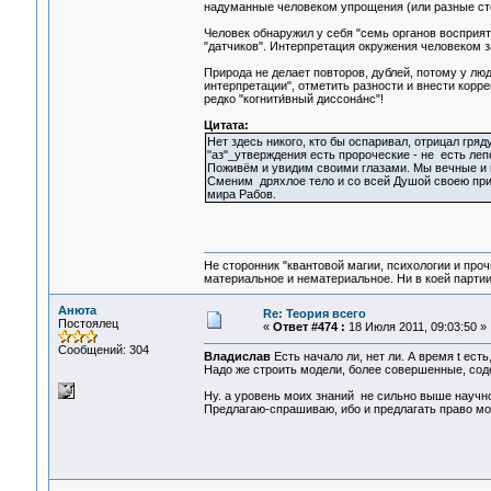
надуманные человеком упрощения (или разные ст
Человек обнаружил у себя "семь органов восприят
"датчиков". Интерпретация окружения человеком з
Природа не делает повторов, дублей, потому у люд
интерпретации", отметить разности и внести корре
редко "когнити́вный диссона́нс"!
Цитата:
Нет здесь никого, кто бы оспаривал, отрицал гря
"аз"_утверждения есть пророческие - не есть леп
Поживём и увидим своими глазами. Мы вечные и
Сменим дряхлое тело и со всей Душой своею при
мира Рабов.
Не сторонник "квантовой магии, психологии и проч
материальное и нематериальное. Ни в коей партии
Анюта
Re: Теория всего
Постоялец
«
Ответ #474 :
18 Июля 2011, 09:03:50 »
Сообщений: 304
Владислав
Есть начало ли, нет ли. А время t есть
Надо же строить модели, более совершенные, сод
Ну. а уровень моих знаний не сильно выше научн
Предлагаю-спрашиваю, ибо и предлагать право мо