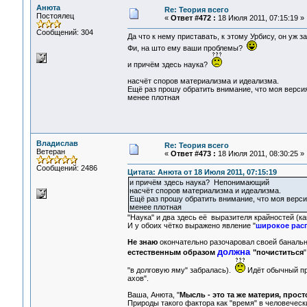
Анюта
Re: Теория всего
Постоялец
«
Ответ #472 :
18 Июля 2011, 07:15:19 »
Сообщений: 304
Да что к нему приставать, к этому Урбису, он уж 
Фи, на што ему ваши проблемы?
и причём здесь наука?
насчёт споров материализма и идеализма.
Ещё раз прошу обратить внимание, что моя версия,
менее плотная
Владислав
Re: Теория всего
Ветеран
«
Ответ #473 :
18 Июля 2011, 08:30:25 »
Сообщений: 2486
Цитата: Анюта от 18 Июля 2011, 07:15:19
и причём здесь наука? Непонимающий
насчёт споров материализма и идеализма.
Ещё раз прошу обратить внимание, что моя версия
менее плотная
"Наука" и два здесь её выразителя крайностей (как
И у обоих чётко выражено явление "
широкое рас
Не знаю
окончательно разочаровал своей банальн
должна
естественным образом
"почиститься
"
"в долговую яму" забралась).
Идёт обычный при
ахов".
Ваша, Анюта, "
Мысль - это та же материя, прос
Природы такого фактора как "время" в человечески