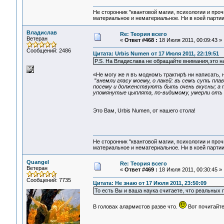
Не сторонник "квантовой магии, психологии и проч
материальное и нематериальное. Ни в коей партии
Владислав
Re: Теория всего
Ветеран
«
Ответ #468 :
18 Июля 2011, 00:09:43 »
Сообщений: 2486
Цитата: Urbis Numen от 17 Июля 2011, 22:19:51
P.S. На Владислава не обращайте внимания,это н
«Не могу же я въ модномъ трактирѣ ни написать,
"
внемли гласу моему, о лакей: въ семъ супѣ пла
посему и долженствуютъ быть очень вкусны; а т
упомянутые цыплята, по-видимому, умерли отъ г
Это Вам, Urbis Numen, от нашего стола!
Не сторонник "квантовой магии, психологии и проч
материальное и нематериальное. Ни в коей партии
Quangel
Re: Теория всего
Ветеран
«
Ответ #469 :
18 Июля 2011, 00:30:45 »
Сообщений: 7735
Цитата: Не знаю от 17 Июля 2011, 23:50:09
То есть Вы и ваша наука считаете, что реальных 
В головах алармистов разве что.
Вот почитайте