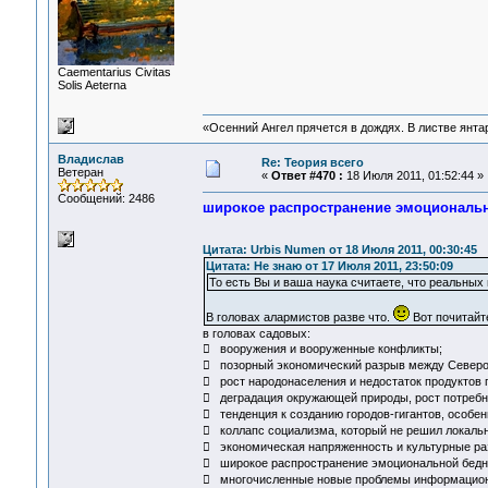
Сaementarius Civitas
Solis Aeterna
«Осенний Ангел прячется в дождях. В листве янтарн
Владислав
Re: Теория всего
Ветеран
«
Ответ #470 :
18 Июля 2011, 01:52:44 »
Сообщений: 2486
широкое распространение эмоциональн
Цитата: Urbis Numen от 18 Июля 2011, 00:30:45
Цитата: Не знаю от 17 Июля 2011, 23:50:09
То есть Вы и ваша наука считаете, что реальных
В головах алармистов разве что.
Вот почитайте
в головах садовых:
 вооружения и вооруженные конфликты;
 позорный экономический разрыв между Северо
 рост народонаселения и недостаток продуктов 
 деградация окружающей природы, рост потребно
 тенденция к созданию городов-гигантов, особе
 коллапс социализма, который не решил локаль
 экономическая напряженность и культурные ра
 широкое распространение эмоциональной бедн
 многочисленные новые проблемы информацион