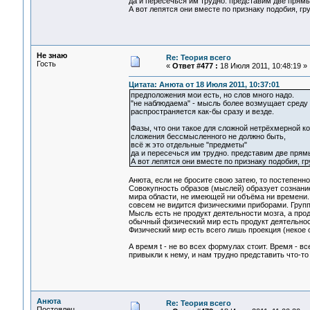
да и пересечься им трудно. представим две прям
А вот лепятся они вместе по признаку подобия, гр
Не знаю
Re: Теория всего
Гость
«
Ответ #477 :
18 Июля 2011, 10:48:19 »
Цитата: Анюта от 18 Июля 2011, 10:37:01
предположения мои есть, но слов много надо.
"не наблюдаема" - мысль более возмущает среду п
распространяется как-бы сразу и везде.
Фазы, что они такое для сложной нетрёхмерной к
сложения бессмысленного не должно быть,
всё ж это отдельные "предметы"
да и пересечься им трудно. представим две прям
А вот лепятся они вместе по признаку подобия, г
Анюта, если не бросите свою затею, то постепенно
Совокупность образов (мыслей) образует сознани
мира области, не имеющей ни объёма ни времени
совсем не видится физическими приборами. Групп
Мысль есть не продукт деятельности мозга, а про
обычный физический мир есть продукт деятельност
Физический мир есть всего лишь проекция (некое 
А время t - не во всех формулах стоит. Время - в
привыкли к нему, и нам трудно представить что-т
Анюта
Re: Теория всего
Постоялец