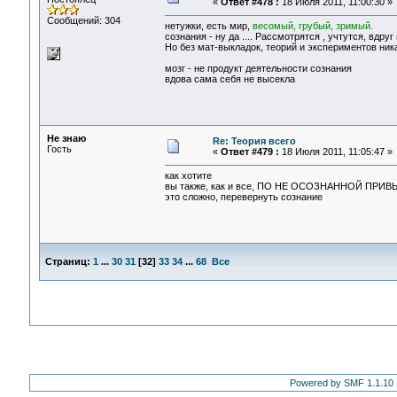
«
Ответ #478 :
18 Июля 2011, 11:00:30 »
Сообщений: 304
нетужки, есть мир,
весомый, грубый, зримый.
сознания - ну да .... Рассмотрятся , учтутся, вдруг
Но без мат-выкладок, теорий и экспериментов ника
мозг - не продукт деятельности сознания
вдова сама себя не высекла
Не знаю
Re: Теория всего
Гость
«
Ответ #479 :
18 Июля 2011, 11:05:47 »
как хотите
вы также, как и все, ПО НЕ ОСОЗНАННОЙ ПРИВЫЧК
это сложно, перевернуть сознание
Страниц:
1
...
30
31
[
32
]
33
34
...
68
Все
Powered by SMF 1.1.10