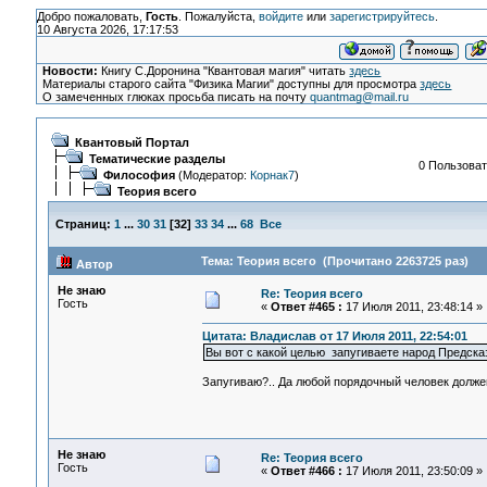
Добро пожаловать,
Гость
. Пожалуйста,
войдите
или
зарегистрируйтесь
.
10 Августа 2026, 17:17:53
Новости:
Книгу С.Доронина "Квантовая магия" читать
здесь
Материалы старого сайта "Физика Магии" доступны для просмотра
здесь
О замеченных глюках просьба писать на почту
quantmag@mail.ru
Квантовый Портал
Тематические разделы
0 Пользоват
Философия
(Модератор:
Корнак7
)
Теория всего
Страниц:
1
...
30
31
[
32
]
33
34
...
68
Все
Тема: Теория всего (Прочитано 2263725 раз)
Автор
Не знаю
Re: Теория всего
Гость
«
Ответ #465 :
17 Июля 2011, 23:48:14 »
Цитата: Владислав от 17 Июля 2011, 22:54:01
Вы вот с какой целью запугиваете народ Предска
Запугиваю?.. Да любой порядочный человек долже
Не знаю
Re: Теория всего
Гость
«
Ответ #466 :
17 Июля 2011, 23:50:09 »