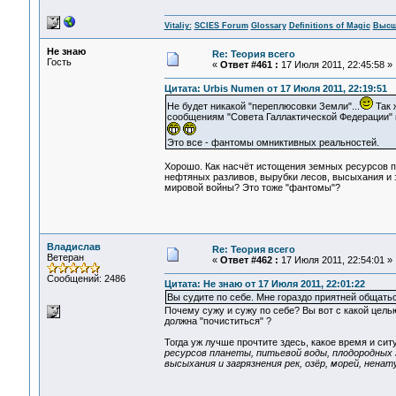
Vitaliy:
SCIES Forum
Glossary
Definitions of Magic
Высш
Не знаю
Re: Теория всего
Гость
«
Ответ #461 :
17 Июля 2011, 22:45:58 »
Цитата: Urbis Numen от 17 Июля 2011, 22:19:51
Не будет никакой "переплюсовки Земли"...
Так 
сообщениям "Совета Галлактической Федерации" 
Это все - фантомы омниктивных реальностей.
Хорошо. Как насчёт истощения земных ресурсов п
нефтяных разливов, вырубки лесов, высыхания и з
мировой войны? Это тоже "фантомы"?
Владислав
Re: Теория всего
Ветеран
«
Ответ #462 :
17 Июля 2011, 22:54:01 »
Сообщений: 2486
Цитата: Не знаю от 17 Июля 2011, 22:01:22
Вы судите по себе. Мне гораздо приятней общать
Почему сужу и сужу по себе? Вы вот с какой цел
должна "почиститься" ?
Тогда уж лучше прочтите здесь, какое время и сит
ресурсов планеты, питьевой воды, плодородных 
высыхания и загрязнения рек, озёр, морей, нена