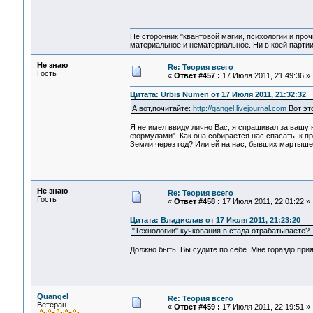
Не сторонник "квантовой магии, психологии и проч
материальное и нематериальное. Ни в коей партии
Не знаю
Re: Теория всего
Гость
«
Ответ #457 :
17 Июля 2011, 21:49:36 »
Цитата: Urbis Numen от 17 Июля 2011, 21:32:32
А вот,почитайте:
http://qangel.livejournal.com
Вот эт
Я не имел ввиду лично Вас, я спрашивал за вашу н
формулами". Как она собирается нас спасать, к п
Земли через год? Или ей на нас, бывших мартышек
Не знаю
Re: Теория всего
Гость
«
Ответ #458 :
17 Июля 2011, 22:01:22 »
Цитата: Владислав от 17 Июля 2011, 21:23:20
"Технологии" кучкования в стада отрабатываете?
Должно быть, Вы судите по себе. Мне гораздо при
Quangel
Re: Теория всего
Ветеран
«
Ответ #459 :
17 Июля 2011, 22:19:51 »