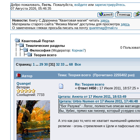
Добро пожаловать,
Гость
. Пожалуйста,
войдите
или
зарегистрируйтесь
.
07 Августа 2026, 05:46:35
Новости:
Книгу С.Доронина "Квантовая магия" читать
здесь
Материалы старого сайта "Физика Магии" доступны для просмотра
здесь
О замеченных глюках просьба писать на почту
quantmag@mail.ru
Квантовый Портал
Тематические разделы
0 Пользоват
Философия
(Модератор:
Корнак7
)
Теория всего
Страниц:
1
...
29
30
[
31
]
32
33
...
68
Все
Тема: Теория всего (Прочитано 2255402 раз)
Автор
Quangel
Re: Теория всего
Ветеран
«
Ответ #450 :
17 Июля 2011, 18:57:25 »
Сообщений: 7733
Цитата: Анюта от 17 Июля 2011, 18:53:49
Цитата: Urbis Numen от 17 Июля 2011, 17:46:48
"Бог Разума" - Логос, полностью описан мат.мо
Вы, Урбис, прямо как пионер, который усердно сл
А это как раз то,чего не хватает нынешней цивили
религии - огонь стремления к Цели и пафосные ло