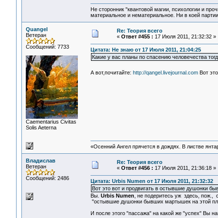
Не сторонник "квантовой магии, психологии и проч
материальное и нематериальное. Ни в коей партии
Quangel
Re: Теория всего
Ветеран
«
Ответ #455 :
17 Июля 2011, 21:32:32 »
Сообщений: 7733
Цитата: Не знаю от 17 Июля 2011, 21:04:25
Какие у вас планы по спасению человечества тогд
А вот,почитайте:
http://qangel.livejournal.com
Вот это
Сaementarius Civitas
Solis Aeterna
«Осенний Ангел прячется в дождях. В листве янтарн
Владислав
Re: Теория всего
Ветеран
«
Ответ #456 :
17 Июля 2011, 21:36:18 »
Сообщений: 2486
Цитата: Urbis Numen от 17 Июля 2011, 21:32:32
Вот это вот и продвигать в остывшие душонки бы
Вы.
Urbis Numen
, не подеритесь уж здесь, пож., 
"остывшие душонки бывших мартышек на этой пла
И после этого "пассажа" на какой же "успех" Вы на