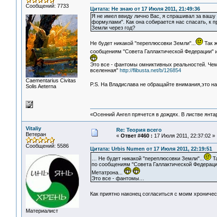
Сообщений: 7733
Цитата: Не знаю от 17 Июля 2011, 21:49:36
Я не имел ввиду лично Вас, я спрашивал за вашу 
формулами". Как она собирается нас спасать, к 
Земли через год?
Не будет никакой "переплюсовки Земли"...
Так ж
сообщениям "Совета Галлактической Федерации" и
Это все - фантомы омниктивных реальностей. Чем 
вселенная"
http://flibusta.net/b/126854
Сaementarius Civitas
P.S. На Владислава не обращайте внимания,это 
Solis Aeterna
«Осенний Ангел прячется в дождях. В листве янтарн
Vitaliy
Re: Теория всего
Ветеран
«
Ответ #460 :
17 Июля 2011, 22:37:02 »
Сообщений: 5586
Цитата: Urbis Numen от 17 Июля 2011, 22:19:51
… Не будет никакой "переплюсовки Земли"...
Та
по сообщениям "Совета Галлактической Федераци
Метатрона...
Это все - фантомы…
Как приятно наконец согласиться с моим хрониче
Материалист