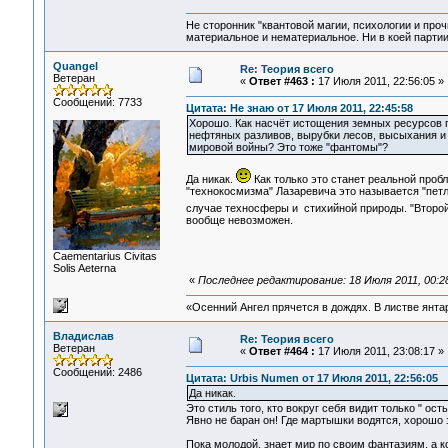
Не сторонник "квантовой магии, психологии и проч
материальное и нематериальное. Ни в коей партии
Quangel
Re: Теория всего
Ветеран
«
Ответ #463 :
17 Июля 2011, 22:56:05 »
Сообщений: 7733
Цитата: Не знаю от 17 Июля 2011, 22:45:58
Хорошо. Как насчёт истощения земных ресурсов п
нефтяных разливов, вырубки лесов, высыхания и 
мировой войны? Это тоже "фантомы"?
Да никак.
Как только это станет реальной про
"технокосмизма" Лазаревича это называется "пет
случае техносферы и стихийной природы. "Второй
вообще невозможен.
Сaementarius Civitas
Solis Aeterna
«
Последнее редактирование: 18 Июля 2011, 00:2
«Осенний Ангел прячется в дождях. В листве янтарн
Владислав
Re: Теория всего
Ветеран
«
Ответ #464 :
17 Июля 2011, 23:08:17 »
Сообщений: 2486
Цитата: Urbis Numen от 17 Июля 2011, 22:56:05
Да никак.
Это стиль того, кто вокруг себя видит только " о
Явно не баран он! Где мартышки водятся, хорошо 
Пока молодой, знает мир по своим фантазиям, а ко