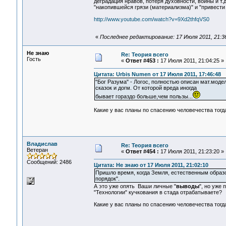
деградация нравов, потеря духовности, войны и т
"накопившейся грязи (материализма)" и "привести 
http://www.youtube.com/watch?v=9Xd2thfqVS0
«
Последнее редактирование: 17 Июля 2011, 21:3
Не знаю
Re: Теория всего
Гость
«
Ответ #453 :
17 Июля 2011, 21:04:25 »
Цитата: Urbis Numen от 17 Июля 2011, 17:46:48
"Бог Разума" - Логос, полностью описан мат.моде
сказок и догм. От которой вреда иногда
бывает гораздо больше,чем пользы...
Какие у вас планы по спасению человечества тогда
Владислав
Re: Теория всего
Ветеран
«
Ответ #454 :
17 Июля 2011, 21:23:20 »
Сообщений: 2486
Цитата: Не знаю от 17 Июля 2011, 21:02:10
Пришло время, когда Земля, естественным образо
порядок".
А это уже опять Ваши личные "
выводы
", но уже
"Технологии" кучкования в стада отрабатываете?
Какие у вас планы по спасению человечества тогда?