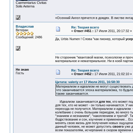
Сaementarius Civitas
Solis Aeterna
«Осенний Ангел прячется в дождях. В листве янтарн
Владислав
Re: Теория всего
Ветеран
«
Ответ #451 :
17 Июля 2011, 20:17:32 »
Сообщений: 2486
Да, Urbis Numen ! Слова "как пионер, который
усе
Не сторонник "квантовой магии, психологии и проч
материальное и нематериальное. Ни в коей партии
Не знаю
Re: Теория всего
Гость
«
Ответ #452 :
17 Июля 2011, 21:02:10 »
Цитата: valeriy от 17 Июля 2011, 16:58:30
Материализм и идеализм не могут существовать др
что заканчивается эпоха материализма, то будьте
также заканчивается.
Идеализм заканчивается
для тех
, кто может п
для тех, кто не может - он только начинается. У 
перехода не получится. Материализм и идеализм 
колебание с очень большим периодом, во много ты
"знанием и незнанием", "накоплением и тратой". 
бодрствование и сон, изучение и применение... Ес
менять свою жизнь для получения новых ощущений)
данный человек, не может допустить
своего
уже д
всем показателям, исчерпание в скором времени 