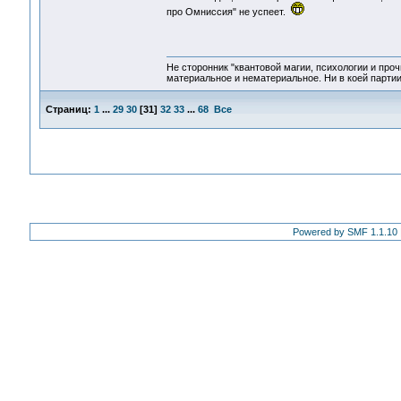
про Омниссия" не успеет.
Не сторонник "квантовой магии, психологии и проч
материальное и нематериальное. Ни в коей партии
Страниц:
1
...
29
30
[
31
]
32
33
...
68
Все
Powered by SMF 1.1.10