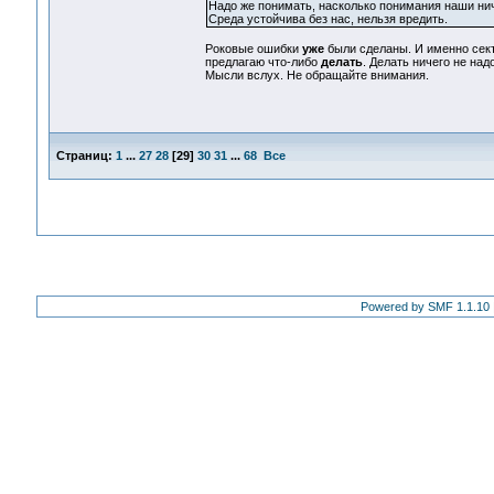
Надо же понимать, насколько понимания наши нич
Среда устойчива без нас, нельзя вредить.
Роковые ошибки
уже
были сделаны. И именно сект
предлагаю что-либо
делать
. Делать ничего не над
Мысли вслух. Не обращайте внимания.
Страниц:
1
...
27
28
[
29
]
30
31
...
68
Все
Powered by SMF 1.1.10