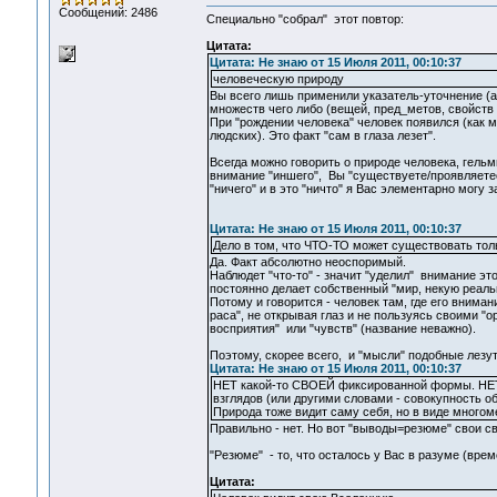
Сообщений: 2486
Специально "собрал" этот повтор:
Цитата:
Цитата: Не знаю от 15 Июля 2011, 00:10:37
человеческую природу
Вы всего лишь применили указатель-уточнение (ар
множеств чего либо (вещей, пред_метов, свойств 
При "рождении человека" человек появился (как
людских). Это факт "сам в глаза лезет".
Всегда можно говорить о природе человека, гельм
внимание "иншего", Вы "существуете/проявляетес
"ничего" и в это "ничто" я Вас элементарно могу 
Цитата: Не знаю от 15 Июля 2011, 00:10:37
Дело в том, что ЧТО-ТО может существовать тольк
Да. Факт абсолютно неоспоримый.
Наблюдет "что-то" - значит "уделил" внимание это
постоянно делает собственный "мир, некую реальн
Потому и говорится - человек там, где его вниман
раса", не открывая глаз и не пользуясь своими "о
восприятия" или "чувств" (название неважно).
Поэтому, скорее всего, и "мысли" подобные лезут
Цитата: Не знаю от 15 Июля 2011, 00:10:37
НЕТ какой-то СВОЕЙ фиксированной формы. НЕТ. 
взглядов (или другими словами - совокупность об
Природа тоже видит саму себя, но в виде многоме
Правильно - нет. Но вот "выводы=резюме" свои с
"Резюме" - то, что осталось у Вас в разуме (вре
Цитата: