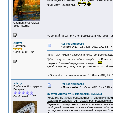
личного,только бизнес"?
Скучно с вами,попроб
квантовой парадигмы...
Сaementarius Civitas
Solis Aeterna
«Осенний Ангел прячется в дождях. В листве янтарн
Анюта
Re: Теория всего
Постоялец
«
Ответ #423 :
16 Июля 2011, 17:24:37 »
Сообщений: 304
прям-таки помои и разоблачительство, всё горазд
Урбис, надо же на сфероблохогидьберты Ваши реа
радеть о "пользе" парадигме. - глупо !
давайте лучше , пошутите про энергетик, это бол
«
Последнее редактирование: 16 Июля 2011, 19:
valeriy
Re: Теория всего
Глобальный модератор
«
Ответ #424 :
16 Июля 2011, 17:27:48 »
Ветеран
Цитата: Анюта от 16 Июля 2011, 15:05:23
Сообщений: 4167
Когда мы не имеем однозначности, определённости
разумным законам, учитываем распределения и пр
Оцениваются вероятности на последнем этапе - на
свободный полет мысли - не наблюдаемое событие
последовательность высказываний. Художник "мину