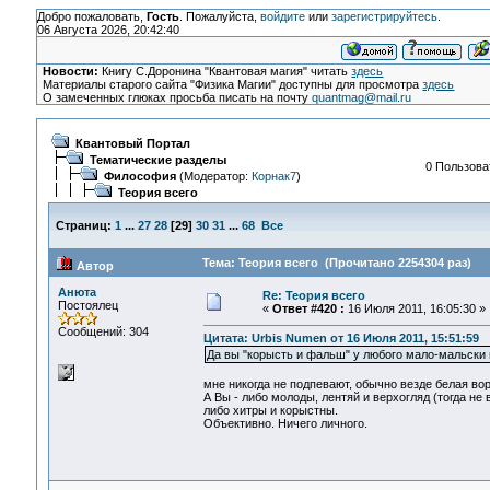
Добро пожаловать,
Гость
. Пожалуйста,
войдите
или
зарегистрируйтесь
.
06 Августа 2026, 20:42:40
Новости:
Книгу С.Доронина "Квантовая магия" читать
здесь
Материалы старого сайта "Физика Магии" доступны для просмотра
здесь
О замеченных глюках просьба писать на почту
quantmag@mail.ru
Квантовый Портал
Тематические разделы
0 Пользоват
Философия
(Модератор:
Корнак7
)
Теория всего
Страниц:
1
...
27
28
[
29
]
30
31
...
68
Все
Тема: Теория всего (Прочитано 2254304 раз)
Автор
Анюта
Re: Теория всего
Постоялец
«
Ответ #420 :
16 Июля 2011, 16:05:30 »
Сообщений: 304
Цитата: Urbis Numen от 16 Июля 2011, 15:51:59
Да вы "корысть и фальш" у любого мало-мальски 
мне никогда не подпевают, обычно везде белая вор
А Вы - либо молоды, лентяй и верхогляд (тогда не 
либо хитры и корыстны.
Объективно. Ничего личного.