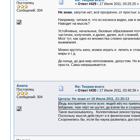
Re: Теория всего
Постоялец
«
Ответ #429 :
17 Июля 2011, 03:25:25 »
Сообщений: 304
Не знаю
, запуток нет, всё прозрачно, от простых 
Например, читала я, что из космоса видно, как в
Наводит на мысль?
Устойчивые, начальные, базовые образования пот
частички, излучения, и далее, далее, всё сложней,
Мозг тут, как одно из множества сложно организов
выживания .
Можно крутить кино, можно играть и лепить в эт
миры и т д.
До конца, до дна мир непознаваем, допустим. Но в
проста. Сама напрашивается.
Анюта
Re: Теория всего
Постоялец
«
Ответ #430 :
17 Июля 2011, 03:40:39 »
Сообщений: 304
Цитата: Не знаю от 16 Июля 2011, 21:25:13
Ведь восприятие почти всех людей жёстко привяза
вИдение, чем чёрт не шутит, да взяли бы и схоро
Такое высказывалось. Коллективные реконструкци
Поскольку мысля действует и в физическом плане
Схоронились бы, если бы наука развилась достаточ