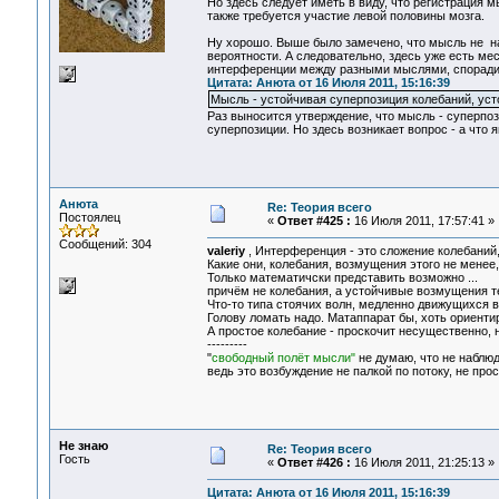
Но здесь следует иметь в виду, что регистрация 
также требуется участие левой половины мозга.
Ну хорошо. Выше было замечено, что мысль не на
вероятности. А следовательно, здесь уже есть ме
интерференции между разными мыслями, спорадич
Цитата: Анюта от 16 Июля 2011, 15:16:39
Мысль - устойчивая суперпозиция колебаний, усто
Раз выносится утверждение, что мысль - суперпо
суперпозиции. Но здесь возникает вопрос - а что
Анюта
Re: Теория всего
Постоялец
«
Ответ #425 :
16 Июля 2011, 17:57:41 »
Сообщений: 304
valeriy
, Интерференция - это сложение колебаний,
Какие они, колебания, возмущения этого не менее
Только математичски представить возможно ...
причём не колебания, а устойчивые возмущения те
Что-то типа стоячих волн, медленно движущихся в
Голову ломать надо. Матаппарат бы, хоть ориент
А простое колебание - проскочит несущественно, н
---------
"
свободный полёт мысли"
не думаю, что не наблю
ведь это возбуждение не палкой по потоку, не про
Не знаю
Re: Теория всего
Гость
«
Ответ #426 :
16 Июля 2011, 21:25:13 »
Цитата: Анюта от 16 Июля 2011, 15:16:39