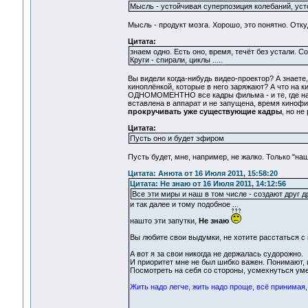
Мысль - устойчивая суперпозиция колебаний, усто
Мысль - продукт мозга. Хорошо, это понятно. Отку
Цитата:
знаем одно. Есть оно, время, течёт без устали. 
Круги - спирали, циклы .....
Вы видели когда-нибудь видео-проектор? А знаете,
киноплёнкой, которые в него заряжают? А что на
ОДНОМОМЕНТНО все кадры фильма - и те, где нача
вставлена в аппарат и не запущена, время кинофи
прокручивать уже существующие кадры
, но не
Цитата:
Пусть оно и будет эфиром
Пусть будет, мне, например, не жалко. Только "наш
Цитата: Анюта от 16 Июля 2011, 15:58:20
Цитата: Не знаю от 16 Июля 2011, 14:12:56
Все эти миры и наш в том числе - создают друг д
и так далее и тому подобное ...
нашто эти запутки,
Не знаю
Вы любите свои выдумки, не хотите расстаться с
А вот я за свои никогда не держалась судорожно.
И приоритет мне не был шибко важен. Понимают, и
Посмотреть на себя со стороны, усмехнуться ум
Жить надо легче, жить надо проще, всё принимая, 