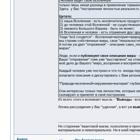
Человек видит свою Вселенную
только лишь некая разница в применении терминов
Здесь у Вас "построенная личностью реальность 
Цитата:
1) наша Вселенная - есть исключительно продукт
2) до человека этой Вселенной - не существовало
3) никакого Большого Взрыва - быть не может;
4) Вселенная и человек - есть отражения друг дру
Тогда "всё сходится" - Вселенная=материя=природ
мы строим собственные миры, свои "локальности"
А потом уж дает "откровения" - описание само_п
мирах".
Люди, если и
публикуют свое описание мира
- 
Ваше "откровение" тоже уже "выставлено" на этом 
моё дело до Вашего "миро_воззрения и восприяти
Каждый человек уже построил и что-то иногда пер
излагаете описание и дискутировать с Вам резона
"Природе=вселенной=окружению=материи" глубоко
Они интересны только тем личностям, которые не 
скопируют и прилепят в своё построение.
Из всего этого и возникает мысль - "
Выводы
- вс
Логика рассуждения у Вас "удачная", а вот уж
вы
Не сторонник "квантовой магии, психологии и проч
материальное и нематериальное. Ни в коей партии
Анюта