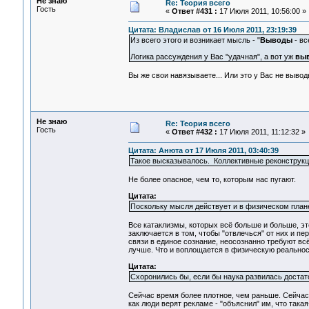
Не знаю
Re: Теория всего
Гость
«
Ответ #431 :
17 Июля 2011, 10:56:00 »
Цитата: Владислав от 16 Июля 2011, 23:19:39
Из всего этого и возникает мысль - "
Выводы
- вс
Логика рассуждения у Вас "удачная", а вот уж
вы
Вы же свои навязываете... Или это у Вас не вывод
Не знаю
Re: Теория всего
Гость
«
Ответ #432 :
17 Июля 2011, 11:12:32 »
Цитата: Анюта от 17 Июля 2011, 03:40:39
Такое высказывалось. Коллективные реконструкц
Не более опасное, чем то, которым нас пугают.
Цитата:
Поскольку мысля действует и в физическом плане
Все катаклизмы, которых всё больше и больше, эт
заключается в том, чтобы "отвлечься" от них и п
связи в единое сознание, неосознанно требуют вс
лучше. Что и воплощается в физическую реальнос
Цитата:
Схоронились бы, если бы наука развилась достаточ
Сейчас время более плотное, чем раньше. Сейчас 
как люди верят рекламе - "объяснил" им, что такая