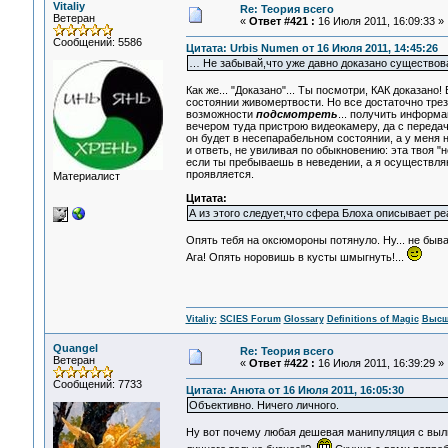
Vitaliy
Re: Теория всего
Ветеран
«
Ответ #421 :
16 Июля 2011, 16:09:33 »
Сообщений: 5586
Цитата: Urbis Numen от 16 Июля 2011, 14:45:26
… Не забывай,что уже давно доказано существов
Как же... "Доказано"... Ты посмотри, КАК доказан
состоянии живомертвости. Но все достаточно трезв
возможности
подсмотреть
... получить информа
вечером туда пристрою видеокамеру, да с передач
он будет в несепарабельном состоянии, а у меня 
и ответь, не увиливая по обыкновению: эта твоя "
если ты пребываешь в неведении, а я осуществля
проявляется.
Материалист
Цитата:
А из этого следует,что сфера Блоха описывает р
Опять тебя на оксюмороны потянуло. Ну... не бы
Ага! Опять норовишь в кусты шмыгнуть!...
Vitaliy:
SCIES Forum
Glossary
Definitions of Magic
Высш
Quangel
Re: Теория всего
Ветеран
«
Ответ #422 :
16 Июля 2011, 16:39:29 »
Сообщений: 7733
Цитата: Анюта от 16 Июля 2011, 16:05:30
Объективно. Ничего личного.
Ну вот почему любая дешевая манипуляция с выл