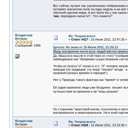
Вот сейчас пугают нас различными глобальными к
потеряет магнитное поле на пару недель и на неё
обычной картине мира. А вот было бы у них какое-
там
, переждали напасти?.. Что скажете?
Владислав
Re: Теория всего
Ветеран
«
Ответ #427 :
16 Июля 2011, 22:47:28 »
Сообщений: 2486
Цитата: Не знаю от 16 Июля 2011, 21:25:13
Ведь восприятие почти всех людей жёстко привяз
Да. Ваша все мысли в этой теме из этого "сообра
наблюдаемое как "биовремя существования систе
Чтобы из пункта "а" попасть в п. "б" человек затра
инерции (по традиции) эту меру "пихают" везде - 
названия разных времён и народов").
Нет у Природы такого фактора как "время" в чело
Её (идею времени) люди уже бездумно пихают всю
путешествие во времени и пр "игры разума".
Не сторонник "квантовой магии, психологии и проч
материальное и нематериальное. Ни в коей партии
Владислав
Re: Теория всего
Ветеран
«
Ответ #428 :
16 Июля 2011, 23:19:39 »