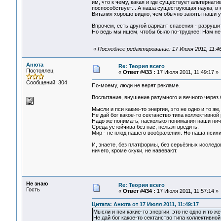
им, что к чему, какая и где существует альтернат
поспособствует... А наша существующая наука, в 
Виталия хорошо видно, чем обычно заняты наши у
Впрочем, есть другой вариант спасения - разрушит
Но ведь мы ищем, чтобы было по-труднее! Нам не 
«
Последнее редактирование: 17 Июля 2011, 11:4
Анюта
Re: Теория всего
Постоялец
«
Ответ #433 :
17 Июля 2011, 11:49:17 »
Сообщений: 304
По-моему, люди не верят рекламе.
Воспитание, внушение разумного и вечного через
Мысли и пси какие-то энергии, это не одно и то же
Не дай бог какое-то сектанство типа коллективной
Надо же понимать, насколько понимания наши ничт
Среда устойчива без нас, нельзя вредить.
Мир - не плод нашего воображения. Но наша психи
И, знаете, без платформы, без серьёзных исследов
ничего, кроме скуки, не навевают.
Не знаю
Re: Теория всего
Гость
«
Ответ #434 :
17 Июля 2011, 11:57:14 »
Цитата: Анюта от 17 Июля 2011, 11:49:17
Мысли и пси какие-то энергии, это не одно и то же
Не дай бог какое-то сектанство типа коллективной