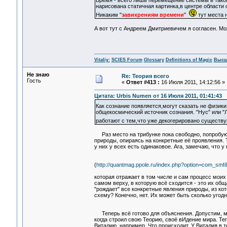
нарисована статичная картинка,в центре области
Никаким "
завихрениям времени
"
тут места н
А вот тут с Андреем Дмитриевичем я согласен. Мож
Vitaliy:
SCIES Forum
Glossary
Definitions of Magic
Высш
Не знаю
Re: Теория всего
Гость
«
Ответ #413 :
16 Июля 2011, 14:12:56 »
Цитата: Urbis Numen от 16 Июля 2011, 01:41:43
Как сознание появляется,могут сказать не физики
общекосмический источник сознания. "Нус" или "Л
работают с тем,что уже декогерировано сущест
Раз место на трибунке пока свободно, попробую 
природы, опираясь на конкретные её проявления. Т
у них у всех есть одинаковое. Ага, замечаю, что у
(
http://quantmag.ppole.ru/index.php?option=com_s
которая отражает в том числе и сам процесс моих 
самом верху, в которую всё сходится - это их общ
"рождает" все конкретные явления природы, из ко
схему? Конечно, нет. Их может быть сколько угод
Теперь всё готово для объяснения. Допустим, моя
когда строил свою Теорию, своё вИдение мира. Те
Виталию, например. Что происходит. У Виталия в