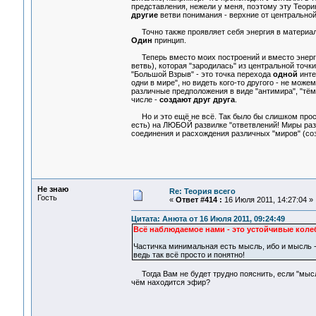
представления, нежели у меня, поэтому эту Теор
другие
ветви понимания - верхние от центральной
Точно также проявляет себя энергия в материал
Один
принцип.
Теперь вместо моих построений и вместо энерги
ветвь), которая "зародилась" из центральной точк
"Большой Взрыв" - это точка перехода
одной
инте
одни в мире", но видеть кого-то другого - не мож
различные предположения в виде "антимира", "тёмн
числе -
создают друг друга
.
Но и это ещё не всё. Так было бы слишком прост
есть) на ЛЮБОЙ развилке "ответвлений! Миры раз
соединения и расхождения различных "миров" (соз
Не знаю
Re: Теория всего
Гость
«
Ответ #414 :
16 Июля 2011, 14:27:04 »
Цитата: Анюта от 16 Июля 2011, 09:24:49
Всё наблюдаемое нами - это устойчивые коле
Частичка минимальная есть мысль, ибо и мысль - 
ведь так всё просто и понятно!
Тогда Вам не будет трудно пояснить, если "мысль 
чём находится эфир?