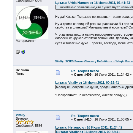
Сообщений: 5586
Цитата: Urbis Numen от 16 Июля 2011, 01:41:43
… неизбежно заключение,что существует некий о
Ну да! Как же! Ты разве не знаешь, что
все есть у
Ну а кроме очевидной ржачки, рассказал бы про э
свойства и функции? Материальный носитель? С
Что за мода пошла на пустопорожнее словотворчес
словесных кружев от пятки левой ноги. Дескать, 
Материалист
сует и томление духа... прости, Господи, меня, ате
Vitaliy:
SCIES Forum
Glossary
Definitions of Magic
Высш
Не знаю
Re: Теория всего
Гость
«
Ответ #409 :
16 Июля 2011, 11:24:42 »
Цитата: Vitaliy от 16 Июля 2011, 00:32:41
молодые неокрепшие души, вроде нашего Андрю
"Неокрепшие" - в невежестве, имеете ввиду?))
Vitaliy
Re: Теория всего
Ветеран
«
Ответ #410 :
16 Июля 2011, 11:50:05 »
Сообщений: 5586
Цитата: Не знаю от 16 Июля 2011, 11:24:42
Цитата: Vitaliy от 16 Июля 2011, 00:32:41