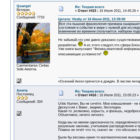
Quangel
Re: Теория всего
Ветеран
«
Ответ #415 :
16 Июля 2011, 14:45:26 »
Сообщений: 7733
Цитата: Vitaliy от 16 Июля 2011, 13:39:00
Вся эта пышная фразеология призвана ошарашить 
состояния и события в мире с нужной для исслед
изменение во времени (получается, набором подоб
Не забывай,что уже давно доказано существовани
разработан.
А из этого следует,что сфера Бло
Уже книги выпускают "Физика квантовой информац
описывающие условности".
Сaementarius Civitas
Solis Aeterna
«Осенний Ангел прячется в дождях. В листве янтарн
Анюта
Re: Теория всего
Постоялец
«
Ответ #416 :
16 Июля 2011, 15:05:23 »
Сообщений: 304
Urbis Numen, Вы не сечёте. Мои измышления - не
Дискуссия с Вами , видимо, бесплодна.
Какая-то ,возможно, корысть, и фальшь, недоброс
Объективно, ничего личного.
Когда мы не имеем однозначности, определённости
разумным законам, учитываем распределения и пр,
Плавно ли течёт что-то, скачет ли - это обсосано
Были бы весомы какие-то математические выклад