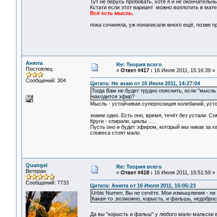
Тут не берусь пробовать, хотя я и не окончательн
Кстати если этот вариант можно воплотить в мате
Всё есть мысль.
пока сочиняла, уж понаписали много ещё, позже п
Анюта
Re: Теория всего
Постоялец
«
Ответ #417 :
16 Июля 2011, 15:16:39 »
Сообщений: 304
Цитата: Не знаю от 16 Июля 2011, 14:27:04
Тогда Вам не будет трудно пояснить, если "мысль -
находится эфир?
Мысль - устойчивая суперпозиция колебаний, усто
знаем одно. Есть оно, время, течёт без устали. С
Круги - спирали, циклы .....
Пусть оно и будет эфиром, который мы никак за х
словеса стоят мало.
Quangel
Re: Теория всего
Ветеран
«
Ответ #418 :
16 Июля 2011, 15:51:59 »
Сообщений: 7733
Цитата: Анюта от 16 Июля 2011, 15:05:23
Urbis Numen, Вы не сечёте. Мои измышления - не
Какая-то ,возможно, корысть, и фальшь, недоброс
Да вы "корысть и фальш" у любого мало-мальски 