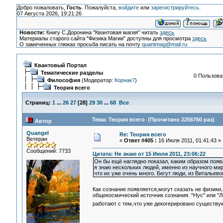
Добро пожаловать,
Гость
. Пожалуйста,
войдите
или
зарегистрируйтесь
.
07 Августа 2026, 19:21:26
Новости:
Книгу С.Доронина "Квантовая магия" читать
здесь
Материалы старого сайта "Физика Магии" доступны для просмотра
здесь
О замеченных глюках просьба писать на почту
quantmag@mail.ru
Квантовый Портал
Тематические разделы
0 Пользоват
Философия
(Модератор:
Корнак7
)
Теория всего
Страниц:
1
...
26
27
[
28
]
29
30
...
68
Все
Тема: Теория всего (Прочитано 2256760 раз)
Автор
Quangel
Re: Теория всего
Ветеран
«
Ответ #405 :
16 Июля 2011, 01:41:43 »
Сообщений: 7733
Цитата: Не знаю от 15 Июля 2011, 23:06:22
Он бы ещё наглядно показал, каким образом появл
я знаю нескольких людей, именно из научного ми
что их уже очень много. Бегут люди, из Витальево
Как сознание появляется,могут сказать не физики,
общекосмический источник сознания. "Нус" или "Ло
работают с тем,что уже декогерировано существ