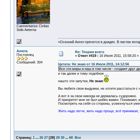
Сaementarius Civitas
Solis Aeterna
«Осенний Ангел прячется в дождях. В листве янтарн
Анюта
Re: Теория всего
Постоялец
«
Ответ #419 :
16 Июля 2011, 15:58:20 »
Сообщений: 304
Цитата: Не знаю от 16 Июля 2011, 14:12:56
Все эти миры и наш в том числе - создают друг др
и так далее и тому подобное ...
нашто эти запутки,
Не знаю
Вы любите свои выдумки, не хотите расстаться с 
А вот я за свои никогда не держалась судорожно.
И приоритет мне не был шибко важен. Понимают, и
Посмотреть на себя со стороны, усмехнуться уме
Жить надо легче, жить надо проще, всё принимая, 
Страниц:
1
...
26
27
[
28
]
29
30
...
68
Все