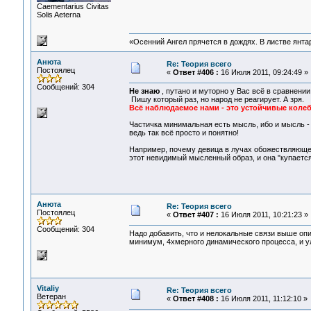
Сaementarius Civitas
Solis Aeterna
«Осенний Ангел прячется в дождях. В листве янтарн
Анюта
Re: Теория всего
Постоялец
«
Ответ #406 :
16 Июля 2011, 09:24:49 »
Сообщений: 304
Не знаю
, путано и муторно у Вас всё в сравнени
Пишу который раз, но народ не реагирует. А зря.
Всё наблюдаемое нами - это устойчивые колеб
Частичка минимальная есть мысль, ибо и мысль - э
ведь так всё просто и понятно!
Например, почему девица в лучах обожествляющег
этот невидимый мысленный образ, и она "купается
Анюта
Re: Теория всего
Постоялец
«
Ответ #407 :
16 Июля 2011, 10:21:23 »
Сообщений: 304
Надо добавить, что и нелокальные связи выше оп
минимум, 4хмерного динамического процесса, и у
Vitaliy
Re: Теория всего
Ветеран
«
Ответ #408 :
16 Июля 2011, 11:12:10 »