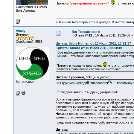
Никаким "
завихрениям времени
"
тут места н
Сaementarius Civitas
Solis Aeterna
«Осенний Ангел прячется в дождях. В листве янтарн
Vitaliy
Re: Теория всего
Ветеран
«
Ответ #412 :
16 Июля 2011, 13:39:00 »
Сообщений: 5586
Цитата: Urbis Numen от 16 Июля 2011, 13:21:37
Цитата: Анюта от 16 Июля 2011, 09:24:49
Всё наблюдаемое нами - это устойчивые колебан
мысль - это тоже колебания универсального эфира-
Потому и народ не реагирует,
что этот форум о
является "квантовое состояние системы".
Цитата: Тургенев, "Отцы и дети"
Материалист
(*)
«О друг мой Аркадий Николаевич
! — воскликнул
(*)
Следует читать: "Андрей Дмитриевич"
Вся эта пышная фразеология призвана ошарашить 
состояния и события в мире с нужной для исследо
изменение во времени (получается, набором подо
положишь, то и похаваешь. Или как велосипед: как
Никаких новых возможностей, открытий или просв
данных с возможностью потом работать с ней прог
предстоит создать - в меру собственной осознател
Цитата:
Время - всего лишь перемещение системы в таком