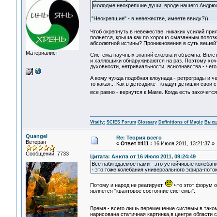
молодые неокрепшие души, вроде нашего Андрю
"Неокрепшие" - в невежестве, имеете ввиду?))
Чтоб окрепнуть в невежестве, никаких усилий прил
польется, крыша как по хорошо смазанным полозк
абсолютной истины? Проникновения в суть вещей?
Материалист
Система научных знаний сложна и объемна. Вплетат
и халявщики обнаруживаются на раз. Поэтому хоче
духовности, нетривиальности, яснознавства - чег
А кому чужда подобная клоунада - ретрограды и чер
то какая... Как в детсадике - кладут детишки свои 
все равно - вернутся к Маме. Когда есть захочетс
Vitaliy:
SCIES Forum
Glossary
Definitions of Magic
Высш
Quangel
Re: Теория всего
Ветеран
«
Ответ #411 :
16 Июля 2011, 13:21:37 »
Сообщений: 7733
Цитата: Анюта от 16 Июля 2011, 09:24:49
Всё наблюдаемое нами - это устойчивые колебан
- это тоже колебания универсального эфира-потока.
Потому и народ не реагирует,
что этот форум о
является "квантовое состояние системы".
Время - всего лишь перемещение системы в таком
нарисована статичная картинка,в центре области