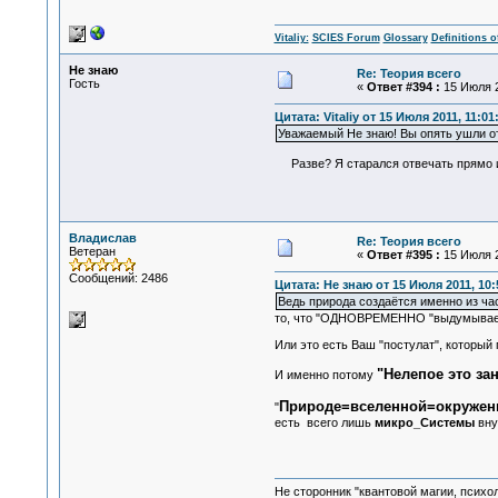
Vitaliy:
SCIES Forum
Glossary
Definitions o
Не знаю
Re: Теория всего
Гость
«
Ответ #394 :
15 Июля 2
Цитата: Vitaliy от 15 Июля 2011, 11:01
Уважаемый Не знаю! Вы опять ушли от
Разве? Я старался отвечать прямо и 
Владислав
Re: Теория всего
Ветеран
«
Ответ #395 :
15 Июля 2
Сообщений: 2486
Цитата: Не знаю от 15 Июля 2011, 10:
Ведь природа создаётся именно из ч
то, что "ОДНОВРЕМЕННО "выдумывае
Или это есть Ваш "постулат", который 
"Нелепое это за
И именно потому
Природе=вселенной=окружен
"
есть всего лишь
микро_Системы
вну
Не сторонник "квантовой магии, психо