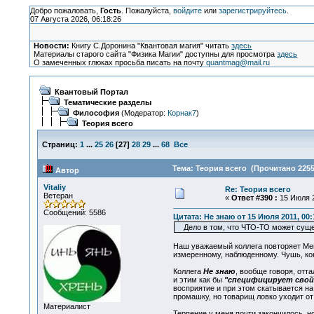
Добро пожаловать,
Гость
. Пожалуйста,
войдите
или
зарегистрируйтесь
.
07 Августа 2026, 06:18:26
Новости:
Книгу С.Доронина "Квантовая магия" читать
здесь
Материалы старого сайта "Физика Магии" доступны для просмотра
здесь
О замеченных глюках просьба писать на почту
quantmag@mail.ru
Квантовый Портал
Тематические разделы
Философия
(Модератор:
Корнак7
)
Теория всего
Страниц:
1
...
25
26
[
27
]
28
29
...
68
Все
Тема: Теория всего (Прочитано 2255
Автор
Vitaliy
Re: Теория всего
Ветеран
«
Ответ #390 :
15 Июля 2
Сообщений: 5586
Цитата: Не знаю от 15 Июля 2011, 00:
Дело в том, что ЧТО-ТО может сущест
Наш уважаемый коллега повторяет Mer
измеренному, наблюденному. Чушь, ко
Коллега
Не знаю
, вообще говоря, отт
и этим как бы
"специфицирует сво
восприятие и при этом скатывается на
промашку, но товарищ ловко уходит от
Материалист
Терпение у меня почти закончилось, 