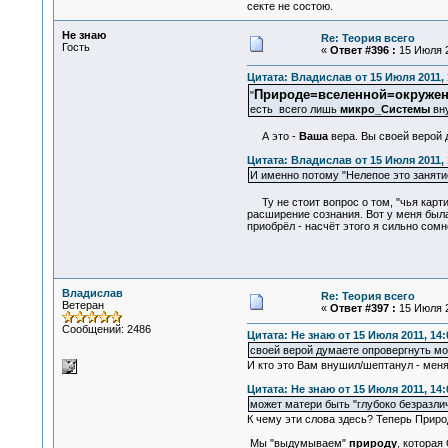
секте не состою.
Не знаю
Re: Теория всего
Гость
«
Ответ #396 :
15 Июля 2
Цитата: Владислав от 15 Июля 2011, 
Природе=вселенной=окруже
"
есть всего лишь
микро_Системы
вн
А это -
Ваша
вера. Вы своей верой 
Цитата: Владислав от 15 Июля 2011, 
И именно потому "Нелепое это занятие
Ту не стоит вопрос о том, "чья картин
расширение сознания. Вот у меня была 
приобрёл - насчёт этого я сильно сом
Владислав
Re: Теория всего
Ветеран
«
Ответ #397 :
15 Июля 2
Сообщений: 2486
Цитата: Не знаю от 15 Июля 2011, 14:
своей верой думаете опровергнуть м
И кто это Вам внушил/шептанул - меня
Цитата: Не знаю от 15 Июля 2011, 14:
может матери быть "глубоко безразли
К чему эти слова здесь? Теперь Приро
Мы "выдумываем"
природу
, котора