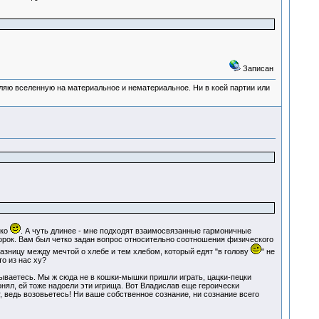
Записан
деляю вселенную на материальное и нематериальное. Ни в коей партии или
тко
. А чуть длинее - мне подходят взаимосвязанные гармоничные
ворок. Вам был четко задан вопрос относительно соотношения физического
азницу между мечтой о хлебе и тем хлебом, который едят "в голову
" не
то из нас ху?
тываетесь. Мы ж сюда не в кошки-мышки пришли играть, цацки-пецки
онял, ей тоже надоели эти игрища. Вот Владислав еще героически
, ведь возовьетесь! Ни ваше собственное сознание, ни сознание всего