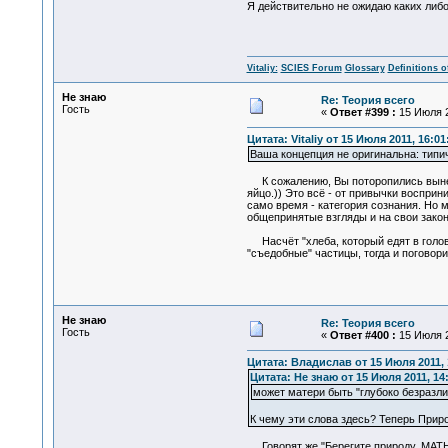
Я действительно не ожидаю каких либо
Vitaliy:
SCIES Forum
Glossary
Definitions o
Не знаю
Re: Теория всего
Гость
«
Ответ #399 :
15 Июля 2
Цитата: Vitaliy от 15 Июля 2011, 16:01
Ваша концепция не оригинальна: типич
К сожалению, Вы поторопились вынести
яйцо.)) Это всё - от привычки восприн
само время - категория сознания. Н
общепринятые взгляды и на свои закон
Насчёт "хлеба, который едят в голов
"съедобные" частицы, тогда и поговори
Не знаю
Re: Теория всего
Гость
«
Ответ #400 :
15 Июля 2
Цитата: Владислав от 15 Июля 2011, 
Цитата: Не знаю от 15 Июля 2011, 14
может матери быть "глубоко безразли
К чему эти слова здесь? Теперь Приро
Говорят же "Берегите природу, МАТЬ 