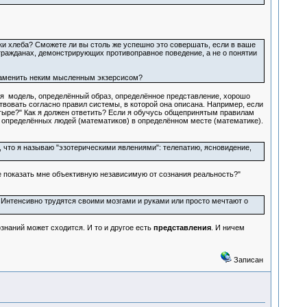
нки хлеба? Сможете ли вы столь же успешно это совершать, если в ваше
 гражданах, демонстрирующих противоправное поведение, а не о понятии
т заменить неким мысленным экзерсисом?
я модель, определённый образ, определённое представление, хорошо
вовать согласно правил системы, в которой она описана. Например, если
етыре?" Как я должен ответить? Если я обучусь общепринятым правилам
ы" определённых людей (математиков) в определённом месте (математике).
 что я называю "эзотерическими явлениями": телепатию, ясновидение,
 показать мне объективную независимую от сознания реальность?"
 Интенсивно трудятся своими мозгами и руками или просто мечтают о
знаний может сходится. И то и другое есть
представления
. И ничем
Записан