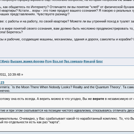
сь, как общаетесь по Интернету? Отличаете ли вы понятие "хлеб" от физической буха
 квартиры? Кстати... воры - это тоже продукт вашего сознания? Я говорю о реальных
в наших представлениях. Чувствуете разницу?
ве: с работы и на работу, по своей квартире? Можете ли вы утренний поход в туалет
 в мире понятий своего сознания, вам должно быть несложно продемонстрировать то,
 опа! Беретесь?
ры и рабочие, создающие машины, механизмы, здания и дороги, самолеты и корабли? 
f Magic
Высшие звания форума
Prog
Box.net
Про генерала
Фэн-шуй
Блог
011, 10:39:48 »
:23
in'a: `Is the Moon There When Nobody Looks? Reality and the Quantum Theory’. Та сам
нечно.
тому она есть всегда. А верить можно в что угодно, Вы же
верите
в независимую от 
ие и при этом скатывается на позиции чистого идеализма, отказываясь отличать деси
ательны. Очевидно, у Вас срабатывает какой-то наработанный комплекс. То, что Вы 
ый по-отдельности есть как раз "карта".