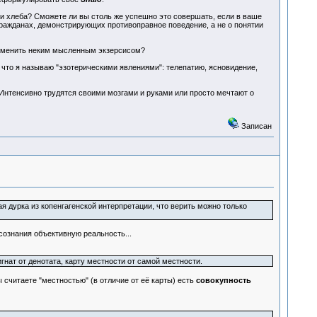
нки хлеба? Сможете ли вы столь же успешно это совершать, если в ваше
 гражданах, демонстрирующих противоправное поведение, а не о понятии
 заменить неким мысленным экзерсисом?
 что я называю "эзотерическими явлениями": телепатию, ясновидение,
Интенсивно трудятся своими мозгами и руками или просто мечтают о
Записан
ая дурка из копенгагенской интерпретации, что верить можно только
сознания объективную реальность...
гнат от денотата, карту местности от самой местности.
считаете "местностью" (в отличие от её карты) есть
совокупность