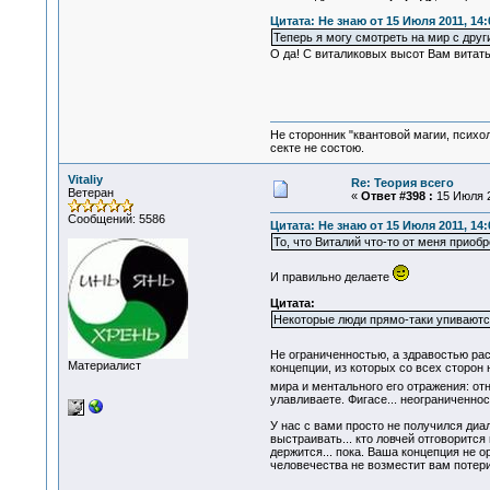
Цитата: Не знаю от 15 Июля 2011, 14:
Теперь я могу смотреть на мир с друг
О да! С виталиковых высот Вам витать 
Не сторонник "квантовой магии, психо
секте не состою.
Vitaliy
Re: Теория всего
Ветеран
«
Ответ #398 :
15 Июля 2
Сообщений: 5586
Цитата: Не знаю от 15 Июля 2011, 14:
То, что Виталий что-то от меня приобр
И правильно делаете
Цитата:
Некоторые люди прямо-таки упиваютс
Не ограниченностью, а здравостью ра
Материалист
концепции, из которых со всех сторон
мира и ментального его отражения: от
улавливаете. Фигасе... неограниченност
У нас с вами просто не получился диа
выстраивать... кто ловчей отговорится
держится... пока. Ваша концепция не 
человечества не возместит вам потер