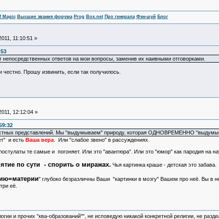
f Magic
Высшие звания форума
Prog
Box.net
Про генерала
Фэн-шуй
Блог
011, 11:10:51 »
:53
 непосредственных ответов на мои вопросы, заменив их наивными отговорками.
честно. Прошу извинить, если так получилось.
011, 12:12:04 »
59:32
астных представлений. Мы "выдумываем" природу, которая ОДНОВРЕМЕННО "выдумыва
т" и есть
Ваша вера
. Или "слабое звено" в рассуждениях.
постулаты те самые и погоняет. Или это "авантюра". Или это "юмор" как пародия на нау
нятие по сути - спорить о миражах.
Чья картинка краше - детская это забава.
ию=материи
" глубоко безразличны Ваши "картинки в мозгу" Вашем про неё. Вы в 
три её.
логии и прочих "ква-образований"", не исповедую никакой конкретной религии, не раз