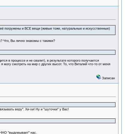
 неё погружены и ВСЕ вещи (живые тоже, натуральные и искусственные)
к? Что, Вы лично знакомы с такими?
ится в процессе и не свалит), в результате которого получается
я могу смотреть на мир с других высот. То, что Виталий что-то от меня
Записан
язывать веру". Хи-хи! Ну и "шуточки" у Вас!
ННО "выдумывает" нас.