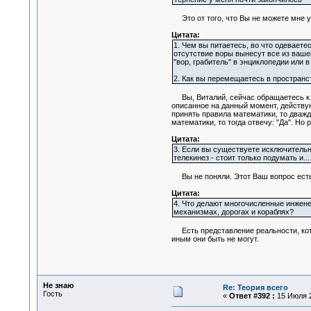
Это от того, что Вы не можете мне 
Цитата:
1. Чем вы питаетесь, во что одеваете
отсутствие воры вынесут все из ваше
"вор, грабитель" в энциклопедии или 
2. Как вы перемещаетесь в пространс
Вы, Виталий, сейчас обращаетесь к м
описанное на данный момент, действу
принять правила математики, то дважд
математики, то тогда отвечу: "Да". Н
Цитата:
3. Если вы существуете исключительн
телекинез - стоит только подумать и..
Вы не поняли. Этот Ваш вопрос есть 
Цитата:
4. Что делают многочисленные инжене
механизмах, дорогах и кораблях?
Есть представление реальности, котор
иным они быть не могут.
Не знаю
Re: Теория всего
Гость
«
Ответ #392 :
15 Июля 2