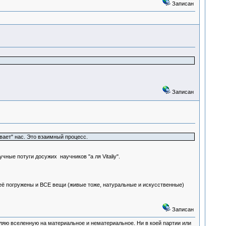
Записан
Записан
ет" нас. Это взаимный процесс.
чные потуги досужих научников "а ля Vitaliy".
неё погружены и ВСЕ вещи (живые тоже, натуральные и искусственные)
Записан
деляю вселенную на материальное и нематериальное. Ни в коей партии или