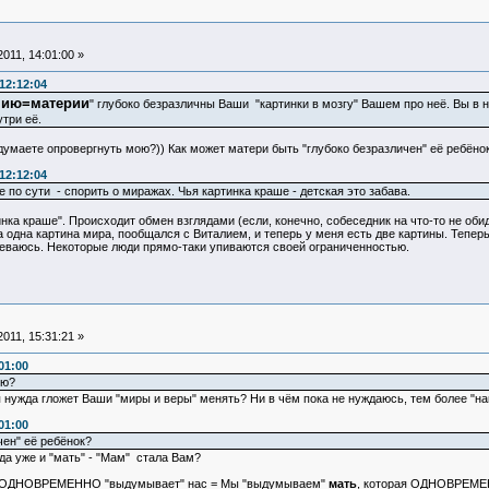
011, 14:01:00 »
12:12:04
нию=материи
" глубоко безразличны Ваши "картинки в мозгу" Вашем про неё. Вы в
утри её.
думаете опровергнуть мою?)) Как может матери быть "глубоко безразличен" её ребёно
12:12:04
 по сути - спорить о миражах. Чья картинка краше - детская это забава.
ка краше". Происходит обмен взглядами (если, конечно, собеседник на что-то не обид
одна картина мира, пообщался с Виталием, и теперь у меня есть две картины. Теперь 
неваюсь. Некоторые люди прямо-таки упиваются своей ограниченностью.
011, 15:31:21 »
01:00
ою?
 нужда гложет Ваши "миры и веры" менять? Ни в чём пока не нуждаюсь, тем более "нав
01:00
чен" её ребёнок?
да уже и "мать" - "Мам" стала Вам?
я ОДНОВРЕМЕННО "выдумывает" нас = Мы "выдумываем"
мать
, которая ОДНОВРЕМЕ