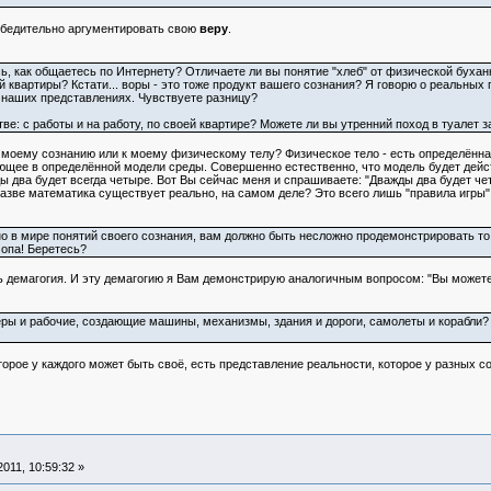
убедительно аргументировать свою
веру
.
сь, как общаетесь по Интернету? Отличаете ли вы понятие "хлеб" от физической буха
й квартиры? Кстати... воры - это тоже продукт вашего сознания? Я говорю о реальных
в наших представлениях. Чувствуете разницу?
тве: с работы и на работу, по своей квартире? Можете ли вы утренний поход в туале
оему сознанию или к моему физическому телу? Физическое тело - есть определённа
ющее в определённой модели среды. Совершенно естественно, что модель будет дейст
ы два будет всегда четыре. Вот Вы сейчас меня и спрашиваете: "Дважды два будет ч
о разве математика существует реально, на самом деле? Это всего лишь "правила игр
о в мире понятий своего сознания, вам должно быть несложно продемонстрировать то,
. опа! Беретесь?
демагогия. И эту демагогию я Вам демонстрирую аналогичным вопросом: "Вы можете
ры и рабочие, создающие машины, механизмы, здания и дороги, самолеты и корабли?
ое у каждого может быть своё, есть представление реальности, которое у разных со
011, 10:59:32 »