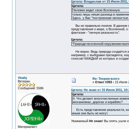
Цитата: Владислав от 15 Июля 2011, 
Цитата:
Человек видит свою Вселенную
только лишь некая разница в применен
Здесь у Вас "построенная личностью 
Вы не правильно поняли. В данном слу
представления о мире, о Вселенной, о
фантазии - "личную реальность".
Цитата:
"Природе=вселенной=окружению=матер
Не верно. Ведь природа создаётся 
например, с выборами президента, когд
голосов! КАЖДЫЙ из которых и создает
Vitaliy
Re: Теория всего
Ветеран
«
Ответ #393 :
15 Июля 2
Сообщений: 5586
Цитата: Не знаю от 15 Июля 2011, 10:
Цитата:
4. Что делают многочисленные инжен
механизмах, дорогах и кораблях?
Есть представление реальности, кото
иным они быть не могут.
Уважаемый
Не знаю
! Вы опять ушли 
Материалист