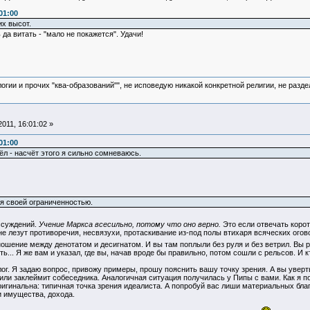
01:00
их высот.
да витать - "мало не покажется". Удачи!
логии и прочих "ква-образований"", не исповедую никакой конкретной религии, не раз
011, 16:01:02 »
01:00
ёл - насчёт этого я сильно сомневаюсь.
я своей ограниченностью.
ссуждений.
Учение Маркса всесильно, потому что оно верно.
Это если отвечать коро
 не лезут противоречия, несвязухи, протаскивание из-под полы втихаря всяческих ого
ношение между денотатом и десигнатом. И вы там поплыли без руля и без ветрил. Вы р
ь... Я же вам и указал, где вы, начав вроде бы правильно, потом сошли с рельсов. И к
лог. Я задаю вопрос, привожу примеры, прошу пояснить вашу точку зрения. А вы увер
 или заклеймит собеседника. Аналогичная ситуация получилась у Пипы с вами. Как я п
оригинальна: типичная точка зрения идеалиста. А попробуй вас лиши материальных благ
и имущества, дохода.