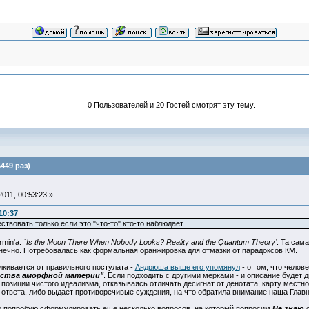
0 Пользователей и 20 Гостей смотрят эту тему.
449 раз)
011, 00:53:23 »
10:37
вовать только если это "что-то" кто-то наблюдает.
min'a:
`Is the Moon There When Nobody Looks? Reality and the Quantum Theory’
. Та сам
нечно. Потребовалась как формальная оранжировка для отмазки от парадоксов КМ.
алкивается от правильного постулата -
Андрюша выше его упомянул
- о том, что чело
йства аморфной материи"
. Если подходить с другими мерками - и описание будет 
 позиции чистого идеализма, отказываясь отличать десигнат от денотата, карту местн
 ответа, либо выдает противоречивые суждения, на что обратила внимание наша Главн
но попробую сформулировать еще несколько вопросов, на который попросим
Не знаю
с