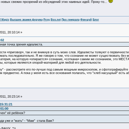
 новых свежих прозрений из обсуждений этих наивных идей. Проку-то...
f Magic
Высшие звания форума
Prog
Box.net
Про генерала
Фэн-шуй
Блог
011, 20:10:14 »
:02
ная точка зрения идеалиста.
 «приговор», так и не вникнув в суть моих слов. Идеалисты толкуют о первичности 
имать последовательно. Я же говорю о том, что сознание не может существовать без ма
о материя, на которую «опирается» сознание, «соткана» самим же сознанием, это
ы, которые являются опорой-материей для любой его деятельности.
у" - рассмотрите его по-лучше под самым мощным микроскопом, и сфотографируйте 
м предметно. А пока у меня есть все основания полагать, что "хлеб насущный" есть а
011, 20:23:14 »
15:31:21
:01:00
чен" её ребёнок?
да уже и "мать" - "Мам" стала Вам?
ВАШУ..."))