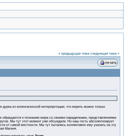
« предыдущая тема
следующая тема »
ая дурка из копенгагенской интерпретации, что верить можно только
век обращается к познанию мира со своими парадигмами, представлениями
другое. Мы тут этот момент уже обсуждали. Но наш гость абсолютизирует
ости от самой местности. Мы тут пытались коллективно ему указать на эту
ая Магиня.
формулировать свое
Знаю
.