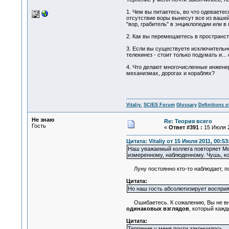
1. Чем вы питаетесь, во что одеваете
отсутствие воры вынесут все из вашей
"вор, грабитель" в энциклопедии или 
2. Как вы перемещаетесь в пространст
3. Если вы существуете исключительно
телекинез - стоит только подумать и...
4. Что делают многочисленные инжене
механизмах, дорогах и кораблях?
Vitaliy:
SCIES Forum
Glossary
Definitions o
Не знаю
Re: Теория всего
Гость
«
Ответ #391 :
15 Июля 2
Цитата: Vitaliy от 15 Июля 2011, 00:53
Наш уважаемый коллега повторяет Merm
измеренному, наблюденному. Чушь, ко
Луну постоянно кто-то наблюдает, поэ
Цитата:
Но наш гость абсолютизирует восприят
Ошибаетесь. К сожалению, Вы не вним
одинаковых взглядов
, который кажд
Цитата:
Терпение у меня почти закончилось