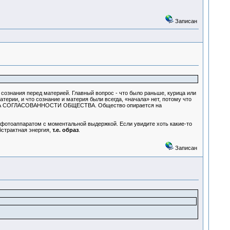
Записан
сознания перед материей. Главный вопрос - что было раньше, курица или
терии, и что сознание и материя были всегда, «начала» нет, потому что
 МЕСТА СОГЛАСОВАННОСТИ ОБЩЕСТВА. Общество опирается на
фотоаппаратом с моментальной выдержкой. Если увидите хоть какие-то
бстрактная энергия,
т.е. образ
.
Записан