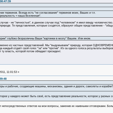
08:47:39
ии терминов. Всегда есть "не согласование" терминов моих, Ваших и т.п.
реальность = наша Вселенная".
чае - не "личностью", в данном случае под "человеком" я имел ввиду человечество. 
 природе. Те представления, которые сходятся, образуют общее представление - "общу
ии" глубоко безразличны Ваши "картинки в мозгу" Вашем. Или ином.
именно из частных представлений. Мы "выдумываем" природу, которая ОДНОВРЕМЕН
а каждый отдаёт свой голос "за" или "против". Из-за одного голоса результаты выборо
 ту власть, которой потом обладает президент.
011, 11:01:53 »
39:48
еры и рабочие, создающие машины, механизмы, здания и дороги, самолеты и корабли?
рое у каждого может быть своё, есть представление реальности, которое у разных со
от непосредственных ответов на мои вопросы, заменив их наивными отговорками. Бол