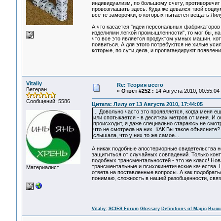
индивидуализм, по большому счету, противоречит
провозглашать здесь. Куда же девался твой соци
все те заморочки, о которых пытается вещать Лил
А что касается "идеи персональных фабрикаторов
изделиями легкой промышленности", то мог бы, на 
что все это является продуктом умных машин, ко
появиться. А для этого потребуются не хилые уси
которые, по сути дела, и пропагандируют появлен
Vitaliy
Re: Теория всего
Ветеран
«
Ответ #252 :
14 Августа 2010, 00:55:04
Сообщений: 5586
Цитата: Лилу от 13 Августа 2010, 17:44:05
... Довольно часто это проявляется, когда меня 
или спотыкается - в десятках метров от меня. И 
происходит, я даже специально стараюсь не смотр
что не смотрела на них. КАК Вы такое объясните?
слышала, что у них то же самое...
А никак подобные апостериорные свидетельства 
защититься от случайных совпадений. Только конт
подобных трансментальностей - это же класс! Нов
трансментальные и психокинетические качества. Н
Материалист
ответа на поставленные вопросы. А как подобратьс
понимаю, сложность в нашей разобщенности, связи
Vitaliy:
SCIES Forum
Glossary
Definitions of Magic
Высш