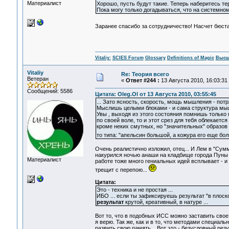
Материалист
Хорошо, пусть будут такие. Теперь наберитесь тер
Пока могу только догадываться, что на системном
Заранее спасибо за сотрудничество! Насчет бюст
Vitaliy:
SCIES Forum
Glossary
Definitions of Magic
Высш
Vitaliy
Re: Теория всего
Ветеран
«
Ответ #244 :
13 Августа 2010, 16:03:31
Сообщений: 5586
Цитата: Oleg.Ol от 13 Августа 2010, 03:55:45
... Зато ясность, скорость, мощь мышления - потр
Мыслишь целыми блоками - и сама структура мышл
Увы , выходя из этого состояния помнишь только 
по своей воле, то и этот срез для тебя облекает
кроме неких смутных, но "значительных" образов 
то типа: "апельсин большой, а кожура его еще бол
Очень реалистично изложил, отец... И Лем в "Сумм
накурился ночью анаши на кладбище города Пуны
Материалист
работе тоже много гениальных идей всплывает - и
трещит с перепою...
Цитата:
Это - техника и не простая ...
ИБО ... если ты зафиксируешь результат "в плоск
результат
крутой, креативный, в натуре ...
Вот то, что в подобных ИСС можно заставить свое 
я верю. Так же, как и в то, что методами специа
развить свою память... Вот это - безусловный рез