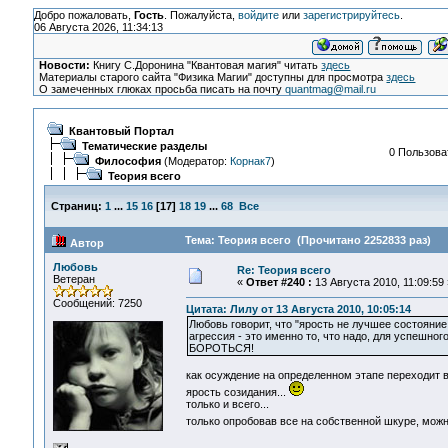
Добро пожаловать,
Гость
. Пожалуйста,
войдите
или
зарегистрируйтесь
.
06 Августа 2026, 11:34:13
Новости:
Книгу С.Доронина "Квантовая магия" читать
здесь
Материалы старого сайта "Физика Магии" доступны для просмотра
здесь
О замеченных глюках просьба писать на почту
quantmag@mail.ru
Квантовый Портал
Тематические разделы
0 Пользоват
Философия
(Модератор:
Корнак7
)
Теория всего
Страниц:
1
...
15
16
[
17
]
18
19
...
68
Все
Тема: Теория всего (Прочитано 2252833 раз)
Автор
Любовь
Re: Теория всего
Ветеран
«
Ответ #240 :
13 Августа 2010, 11:09:59 
Сообщений: 7250
Цитата: Лилу от 13 Августа 2010, 10:05:14
Любовь говорит, что "ярость не лучшее состояние
агрессия - это именно то, что надо, для успешног
БОРОТЬСЯ!
как осуждение на определенном этапе переходит в
ярость созидания...
только и всего...
только опробовав все на собственной шкуре, мо