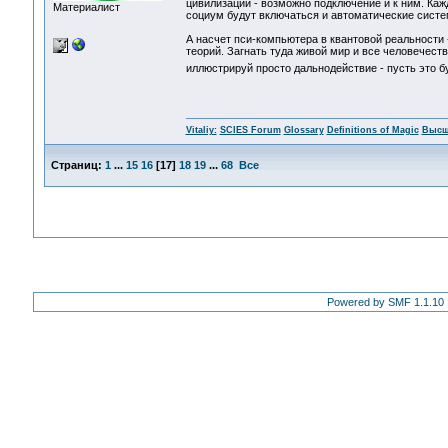
цивилизации - возможно подключение и к ним. Кажд
Материалист
социум будут включаться и автоматические систем
А насчет пси-компьютера в квантовой реальности -
теорий. Загнать туда живой мир и все человечеств
иллюстрируй просто дальнодействие - пусть это 
Vitaliy:
SCIES Forum
Glossary
Definitions of Magic
Высш
Страниц:
1
...
15
16
[
17
]
18
19
...
68
Все
Powered by SMF 1.1.10