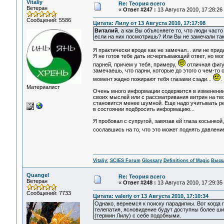
Vitaliy
Re: Теория всего
Ветеран
«
Ответ #247 :
13 Августа 2010, 17:28:26
Сообщений: 5586
Цитата: Лилу от 13 Августа 2010, 17:17:08
Виталий
, а как Вы объясняете то, что люди част
если на них посмотришь? Или Вы не замечали так
Я практически вроде как не замечал... или не при
Я не готов тебе дать исчерпывающий ответ, но мо
парней, причем у тебя, примеру,
отличная фигур
замечаешь, что парни, которые до этого о чем-то 
момент жадно пожирают тебя глазами сзади...
.
Материалист
Очень много информации содержится в изменении р
своих мыслей или с рассматривания витрин на тво
становится менее шумной. Еще надо учитывать реа
в состоянии подбросить информацию...
Я пробовал с супругой, завязав ей глаза косынкой, 
сославшись на то, что это может поднять давление
Vitaliy:
SCIES Forum
Glossary
Definitions of Magic
Высш
Quangel
Re: Теория всего
Ветеран
«
Ответ #248 :
13 Августа 2010, 17:29:35
Сообщений: 7733
Цитата: valeriy от 13 Августа 2010, 17:10:34
Однако, вернемся к поиску парадигмы. Вот когда
телепатия, ясновидение будут доступны более ши
(термин Лилу) с себе подобными.