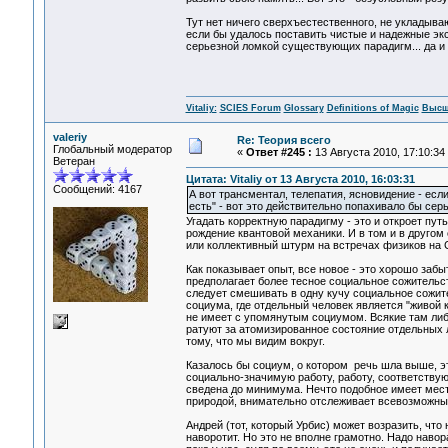
Тут нет ничего сверхъестественного, не укладыва
если бы удалось поставить чистые и надежные экс
серьезной ломкой существующих парадигм... да и 
Vitaliy:
SCIES Forum
Glossary
Definitions of Magic
Высш
valeriy
Re: Теория всего
Глобальный модератор
«
Ответ #245 :
13 Августа 2010, 17:10:34
Ветеран
Цитата: Vitaliy от 13 Августа 2010, 16:03:31
Сообщений: 4167
А вот трансментал, телепатия, ясновидение - есл
есть" - вот это действительно попахивало бы се
Угадать корректную парадигму - это и откроет пут
рождение квантовой механики. И в том и в другом 
или коллективный штурм на встречах физиков на 
Как показывает опыт, все новое - это хорошо забы
предполагает более тесное социальное сожительс
следует смешивать в одну кучу социальное сожит
социума, где отдельный человек является "живой 
не имеет с упомянутым социумом. Всякие там либе
ратуют за атомизированное состояние отдельных 
тому, что мы видим вокруг.
Казалось бы социум, о котором речь шла выше, эт
социально-значимую работу, работу, соответству
сведена до минимума. Нечто подобное имеет мес
природой, внимательно отслеживает всевозможны
Андрей (тот, который Урбис) может возразить, что 
наворотит. Но это не вполне грамотно. Надо наво