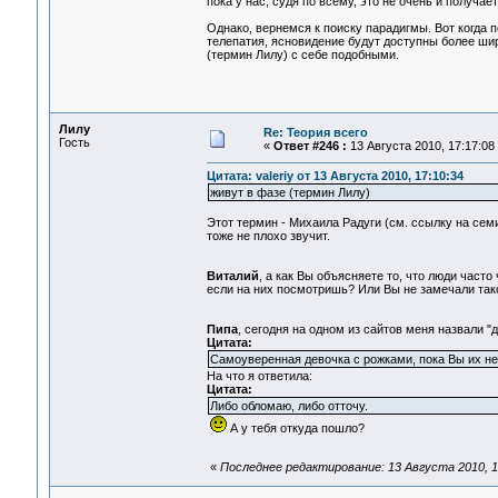
пока у нас, судя по всему, это не очень и получает
Однако, вернемся к поиску парадигмы. Вот когда 
телепатия, ясновидение будут доступны более ши
(термин Лилу) с себе подобными.
Лилу
Re: Теория всего
Гость
«
Ответ #246 :
13 Августа 2010, 17:17:08
Цитата: valeriy от 13 Августа 2010, 17:10:34
живут в фазе (термин Лилу)
Этот термин - Михаила Радуги (см. ссылку на сем
тоже не плохо звучит.
Виталий
, а как Вы объясняете то, что люди часто
если на них посмотришь? Или Вы не замечали так
Пипа
, сегодня на одном из сайтов меня назвали "
Цитата:
Самоуверенная девочка с рожками, пока Вы их не
На что я ответила:
Цитата:
Либо обломаю, либо отточу.
А у тебя откуда пошло?
«
Последнее редактирование: 13 Августа 2010, 1