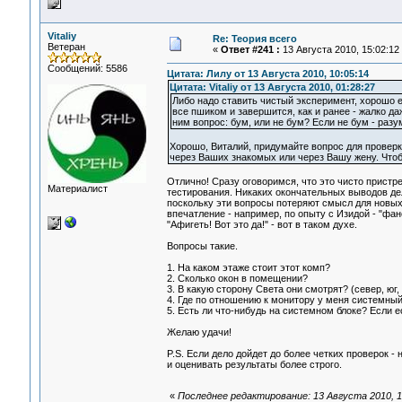
Vitaliy
Re: Теория всего
Ветеран
«
Ответ #241 :
13 Августа 2010, 15:02:12
Сообщений: 5586
Цитата: Лилу от 13 Августа 2010, 10:05:14
Цитата: Vitaliy от 13 Августа 2010, 01:28:27
Либо надо ставить чистый эксперимент, хорошо ег
все пшиком и завершится, как и ранее - жалко да
ним вопрос: бум, или не бум? Если не бум - разу
Хорошо, Виталий, придумайте вопрос для проверк
через Ваших знакомых или через Вашу жену. Чтоб
Отлично! Сразу оговоримся, что это чисто пристр
Материалист
тестирования. Никаких окончательных выводов дел
поскольку эти вопросы потеряют смысл для новых
впечатление - например, по опыту с Изидой - "фане
"Афигеть! Вот это да!" - вот в таком духе.
Вопросы такие.
1. На каком этаже стоит этот комп?
2. Сколько окон в помещении?
3. В какую сторону Света они смотрят? (север, юг, 
4. Где по отношению к монитору у меня системный 
5. Есть ли что-нибудь на системном блоке? Если ес
Желаю удачи!
P.S. Если дело дойдет до более четких проверок -
и оценивать результаты более строго.
«
Последнее редактирование: 13 Августа 2010, 15: