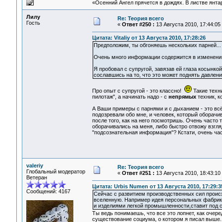
«Осенний Ангел прячется в дождях. В листве янтарн
Лилу
Re: Теория всего
Гость
«
Ответ #250 :
13 Августа 2010, 17:44:05
Цитата: Vitaliy от 13 Августа 2010, 17:28:26
Предположим, ты обгоняешь нескольких парней...
Очень много информации содержится в изменении р
Я пробовал с супругой, завязав ей глаза косынкой,
сославшись на то, что это может поднять давление
Про опыт с супругой - это классно!
Такие техни
пилотаж", а начинать надо - с
непрямых
техник, к
А Ваши примеры с парнями и с дыханием - это всё 
подозревали обо мне, и человек, который оборачи
после того, как на него посмотришь. Очень часто 
оборачивались на меня, либо быстро отвожу взгляд
"подсознательная информация"? Кстати, очень част
valeriy
Re: Теория всего
Глобальный модератор
«
Ответ #251 :
13 Августа 2010, 18:43:10
Ветеран
Цитата: Urbis Numen от 13 Августа 2010, 17:29:3
Сообщений: 4167
Сейчас с развитием производственных сил происх
вселенную. Например идея персональных фабрика
и изделиями легкой промышленности,ставит под 
Ты ведь понимаешь, что все это лопнет, как очер
существование социума, о котором я писал выше. 