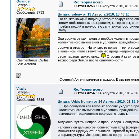
Quangel
Re: Теория всего
Ветеран
«
Ответ #253 :
14 Августа 2010, 01:18:36
Сообщений: 7733
Цитата: valeriy от 13 Августа 2010, 18:43:10
Но то, что каждый индивид "строит вокруг себя с
твоим собственным воззрениям, которые ты, в ви
пребывающий в полностью запутанном состоянии?
Лилу.
Эра социумов как таковых вообще уходит в прош
коллективного выживания в условиях враждебной 
социумы отомрут. На их место придет что-то вро
в конечном итоге станут чем-то вроде нейронов е
свою парасаттарка-логику.
Огромный квантовый
Сaementarius Civitas
техносфера Земли после сингулярности.
Solis Aeterna
«Осенний Ангел прячется в дождях. В листве янтарн
Vitaliy
Re: Теория всего
Ветеран
«
Ответ #254 :
14 Августа 2010, 10:57:36
Сообщений: 5586
Цитата: Urbis Numen от 14 Августа 2010, 01:18:3
... Эра социумов как таковых вообще уходит в 
коллективного выживания в условиях враждебной 
выживания,традицонные социумы отомрут.
Андрюша, тут ты неправ, а прав Валера. Социумн
человеку он дал многое: совместный труд (которы
множество жрущих отшельников - прямой путь к д
инфраструктура: Интернет, новые средства связи,