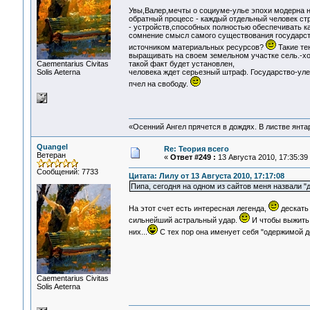
Увы,Валер,мечты о социуме-улье эпохи модерна 
обратный процесс - каждый отдельный человек ст
- устройств,способных полностью обеспечивать к
сомнение смысл самого существования государств
источником материальных ресурсов?
Такие те
выращивать на своем земельном участке сель.-хо
Сaementarius Civitas
такой факт будет установлен,
Solis Aeterna
человека ждет серьезный штраф. Государство-уле
пчел на свободу.
«Осенний Ангел прячется в дождях. В листве янтарн
Quangel
Re: Теория всего
Ветеран
«
Ответ #249 :
13 Августа 2010, 17:35:39
Сообщений: 7733
Цитата: Лилу от 13 Августа 2010, 17:17:08
Пипа, сегодня на одном из сайтов меня назвали "
На этот счет есть интересная легенда,
дескать 
сильнейший астральный удар.
И чтобы выжить,
них...
С тех пор она именует себя "одержимой 
Сaementarius Civitas
Solis Aeterna