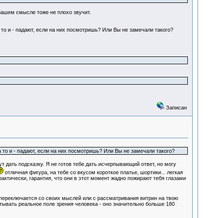
Вашем смысле тоже не плохо звучит.
 то и - падают, если на них посмотришь? Или Вы не замечали такого?
Записан
 то и - падают, если на них посмотришь? Или Вы не замечали такого?
т дать подсказку. Я не готов тебе дать исчерпывающий ответ, но могу
отличная фигура, на тебе со вкусом короткое платье, шортики... легкая
рактически, гарантия, что они в этот момент жадно пожирают тебя глазами
 переключается со своих мыслей или с рассматривания витрин на твою
итывать реальное поле зрения человека - оно значительно больше 180