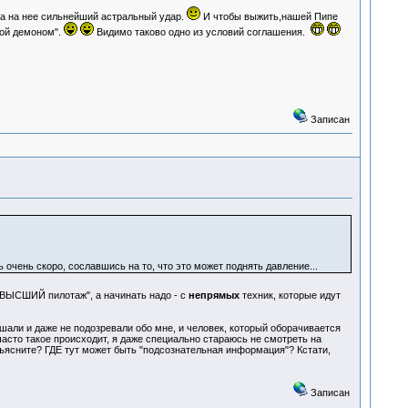
ла на нее сильнейший астральный удар.
И чтобы выжить,нашей Пипе
мой демоном".
Видимо таково одно из условий соглашения.
Записан
сь очень скоро, сославшись на то, что это может поднять давление...
то ВЫСШИЙ пилотаж", а начинать надо - с
непрямых
техник, которые идут
ышали и даже не подозревали обо мне, и человек, который оборачивается
часто такое происходит, я даже специально стараюсь не смотреть на
объясните? ГДЕ тут может быть "подсознательная информация"? Кстати,
Записан