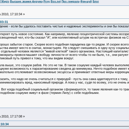
f Magic
Высшие звания форума
Prog
Box.net
Про генерала
Фэн-шуй
Блог
 2010, 17:10:34 »
:03:31
дение - если бы удалось поставить чистые и надежные эксперименты и они бы показали
откроет путь новое состояние. Как например, явление геоцентрической системы воззре
освещенный чел, кто-бы сказал "А", или коллективный штурм на встречах физиков на С
 хорошо забытое старое. Скорее всего подобная парадигма где-то рядом. И скорее всег
ства имеют место в скитах, монастырях. Не следует смешивать в одну кучу социаль
е отдельный человек является "живой клеткой" такого организма. Настоящий капитал
мократы провозглашают свободу личности от всего чтобы то ни было, т.е., они ратую
пиковый путь привел к тому, что мы видим вокруг.
ла выше, это социум рабов. Но это не так. В таком социуме каждый человек выполня
социуме возможность к паразитированию сведена до минимума. Нечто подобное имеет
мательно отслеживает всевозможные эксцессы и принимает ответные меры коррекции
разить, что надо не очень считаться с природой - пусть она сама адаптируется к тому,
минимизировать вред, наносимый природе. А пока у нас, судя по всему, это не очень и
 Вот когда подобный социальный организм сформируется, то такие явления как-то тр
 подобном социуме живут в фазе (термин Лилу) с себе подобными.
 2010, 17:17:08 »
:10:34