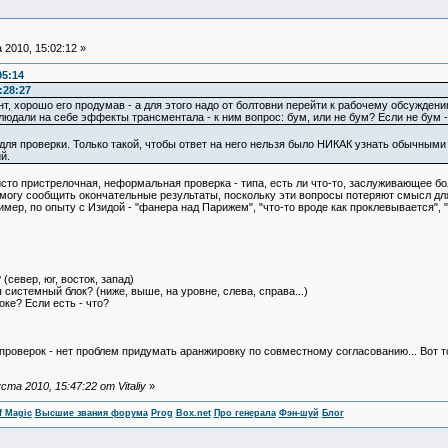
 2010, 15:02:12 »
05:14
:28:27
т, хорошо его продумав - а для этого надо от болтовни перейти к рабочему обсуждению
блюдали на себе эффекты трансментала - к ним вопрос: бум, или не бум? Если не бум -
для проверки. Только такой, чтобы ответ на него нельзя было НИКАК узнать обычным
й.
исто пристрелочная, неформальная проверка - типа, есть ли что-то, заслуживающее б
 смогу сообщить окончательные результаты, поскольку эти вопросы потеряют смысл дл
ер, по опыту с Изидой - "фанера над Парижем", "что-то вроде как проклевывается", "гмм
(север, юг, восток, запад)
 системный блок? (ниже, выше, на уровне, слева, справа...)
оке? Если есть - что?
 проверок - нет проблем придумать аранжировку по совместному согласованию... Вот т
а 2010, 15:47:22 от Vitaliy
»
f Magic
Высшие звания форума
Prog
Box.net
Про генерала
Фэн-шуй
Блог