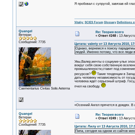
Я пробовал с супругой, завязав ей глаз
Vitaliy:
SCIES Forum
Glossary
Definitions o
Quangel
Re: Теория всего
Ветеран
«
Ответ #248 :
13 Августа
Сообщений: 7735
Цитата: valeriy от 13 Августа 2010, 17
Однако, вернемся к поиску парадигмы
людей. Именно потому, что все люди 
Увы,Валер,мечты о социуме-улье эпох
вокруг себя свою собственную вселен
промышленности,ставит под сомнение 
ресурсов?
Такие тенденции в Запа
дать человеку независимость от госуд
человека ждет серьезный штраф. Госу
пчел на свободу.
Сaementarius Civitas Solis Aeterna
«Осенний Ангел прячется в дождях. В л
Quangel
Re: Теория всего
Ветеран
«
Ответ #249 :
13 Августа
Сообщений: 7735
Цитата: Лилу от 13 Августа 2010, 17:
Пипа, сегодня на одном из сайтов мен