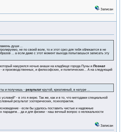
Записан
амень души ...
олируемо, не по своей воле, то и этот срез для тебя облекается в не
разов ... а если даже с этот момент выхода попытаешься записать эту
ы, который накурился ночью анаши на кладбище города Пуны и
Познал
т - и производственных, и философских, и политических... А на следующий
 ты и получишь -
результат
крутой, креативный, в натуре ...
словий" - в это я верю. Так же, как и в то, что методами специальной
словный результат эзотерических, психопрактик.
 ясновидение - если бы удалось поставить чистые и надежные
 парадигм... да и для физики - наш вечный вопрос о нелокальности
Записан