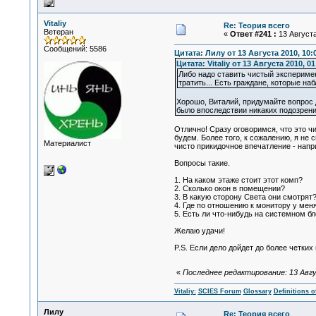
Vitaliy
Re: Теория всего
Ветеран
«
Ответ #241 :
13 Августа
Сообщений: 5586
Цитата: Лилу от 13 Августа 2010, 10:
Цитата: Vitaliy от 13 Августа 2010, 01
Либо надо ставить чистый эксперимен
тратить... Есть граждане, которые на
Хорошо, Виталий, придумайте вопрос 
было впоследствии никаких подозрени
Отлично! Сразу оговоримся, что это ч
будем. Более того, к сожалению, я не
Материалист
чисто прикидочное впечатление - наприм
Вопросы такие.
1. На каком этаже стоит этот комп?
2. Сколько окон в помещении?
3. В какую сторону Света они смотрят? 
4. Где по отношению к монитору у меня
5. Есть ли что-нибудь на системном бл
Желаю удачи!
P.S. Если дело дойдет до более четких
«
Последнее редактирование: 13 Август
Vitaliy:
SCIES Forum
Glossary
Definitions o
Лилу
Re: Теория всего