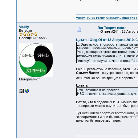
Vitaliy:
SCIES Forum
Glossary
Definitions o
Vitaliy
Re: Теория всего
Ветеран
«
Ответ #244 :
13 Августа
Сообщений: 5586
Цитата: Oleg.Ol от 13 Августа 2010, 0
... Зато ясность, скорость, мощь мыш
Мыслишь целыми блоками - и сама стр
Увы , выходя из этого состояния помн
имеющие смысл фразы ... и ты ничего
"истину" то получишь что то типа: "а
Очень реалистично изложил, отец... И
Смысл Всего
- на утро, конечно, опя
день только башка трещит с перепою..
Материалист
Цитата:
Это - техника и не простая ...
ИБО ... если ты зафиксируешь результ
Вот то, что в подобных ИСС можно заст
тренировки можно научиться быстро ре
Тут нет ничего сверхъестественного, 
эксперименты и они бы показали, что 
получил бы новое звучание.