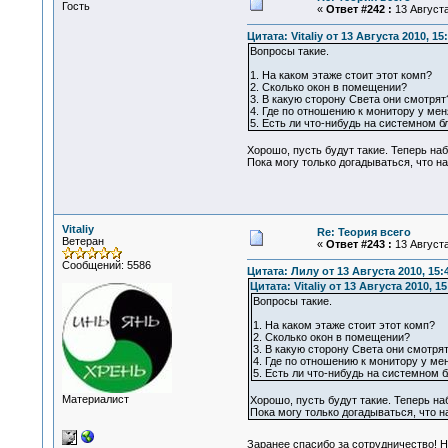
Гость
«
Ответ #242 :
13 Августа
Цитата: Vitaliy от 13 Августа 2010, 15
Вопросы такие.
1. На каком этаже стоит этот комп?
2. Сколько окон в помещении?
3. В какую сторону Света они смотрят?
4. Где по отношению к монитору у меня
5. Есть ли что-нибудь на системном бл
Хорошо, пусть будут такие. Теперь наб
Пока могу только догадываться, что н
Vitaliy
Re: Теория всего
Ветеран
«
Ответ #243 :
13 Августа
Сообщений: 5586
Цитата: Лилу от 13 Августа 2010, 15:
Цитата: Vitaliy от 13 Августа 2010, 15
Вопросы такие.
1. На каком этаже стоит этот комп?
2. Сколько окон в помещении?
3. В какую сторону Света они смотрят?
4. Где по отношению к монитору у мен
5. Есть ли что-нибудь на системном б
Материалист
Хорошо, пусть будут такие. Теперь на
Пока могу только догадываться, что н
Заранее спасибо за сотрудничество! 