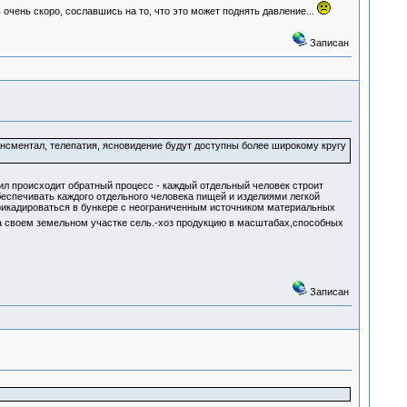
ь очень скоро, сославшись на то, что это может поднять давление...
Записан
ансментал, телепатия, ясновидение будут доступны более широкому кругу
л происходит обратный процесс - каждый отдельный человек строит
еспечивать каждого отдельного человека пищей и изделиями легкой
рикадироваться в бункере с неограниченным источником материальных
 своем земельном участке сель.-хоз продукцию в масштабах,способных
Записан