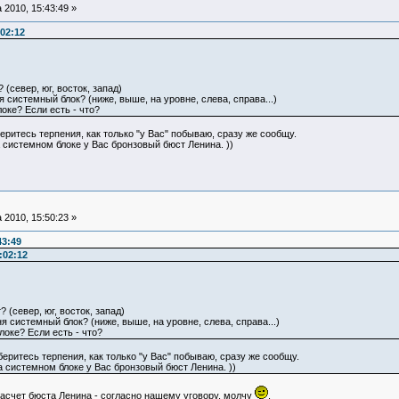
 2010, 15:43:49 »
:02:12
 (север, юг, восток, запад)
 системный блок? (ниже, выше, на уровне, слева, справа...)
оке? Если есть - что?
еритесь терпения, как только "у Вас" побываю, сразу же сообщу.
а системном блоке у Вас бронзовый бюст Ленина. ))
 2010, 15:50:23 »
43:49
:02:12
 (север, юг, восток, запад)
я системный блок? (ниже, выше, на уровне, слева, справа...)
локе? Если есть - что?
беритесь терпения, как только "у Вас" побываю, сразу же сообщу.
а системном блоке у Вас бронзовый бюст Ленина. ))
Насчет бюста Ленина - согласно нашему уговору, молчу
.