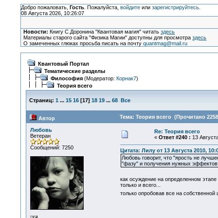
Добро пожаловать,
Гость
. Пожалуйста,
войдите
или
зарегистрируйтесь
.
08 Августа 2026, 10:26:07
Новости:
Книгу С.Доронина "Квантовая магия" читать
здесь
Материалы старого сайта "Физика Магии" доступны для просмотра
здесь
О замеченных глюках просьба писать на почту
quantmag@mail.ru
Квантовый Портал
Тематические разделы
Философия
(Модератор:
Корнак7
)
Теория всего
Страниц:
1
...
15
16
[
17
]
18
19
...
68
Все
Тема: Теория всего (Прочитано 2258
Автор
Любовь
Re: Теория всего
Ветеран
«
Ответ #240 :
13 Августа
Сообщений: 7250
Цитата: Лилу от 13 Августа 2010, 10:
Любовь говорит, что "ярость не лучше
"фазу" и получения нужных эффектов.
как осуждение на определенном этапе 
только и всего...
только опробовав все на собственной