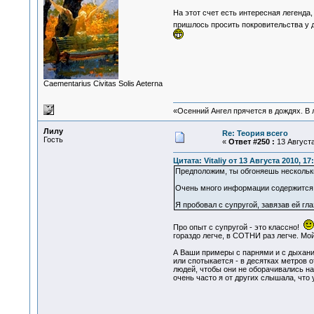
На этот счет есть интересная легенда
пришлось просить покровительства у де
Сaementarius Civitas Solis Aeterna
«Осенний Ангел прячется в дождях. В л
Лилу
Re: Теория всего
Гость
«
Ответ #250 :
13 Августа
Цитата: Vitaliy от 13 Августа 2010, 17
Предположим, ты обгоняешь нескольки
Очень много информации содержится в
Я пробовал с супругой, завязав ей гла
Про опыт с супругой - это классно!
гораздо легче, в СОТНИ раз легче. Мо
А Ваши примеры с парнями и с дыхание
или спотыкается - в десятках метров о
людей, чтобы они не оборачивались на
очень часто я от других слышала, что у