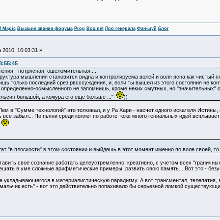
f Magic
Высшие звания форума
Prog
Box.net
Про генерала
Фэн-шуй
Блог
 2010, 16:03:31 »
3:55:45
ления - потрясная, ошеломительная ...
уктура мышления становится видна и контролируема волей и воля ясна как чистый пл
ишь только последний срез рвсссуждения, и, если ты вышел из этого состояния не контр
 определенно-осмысленного не запомнишь, кроме неких смутных, но "значительных" об
пельсин большой, а кожура его еще больше ..."
))
 Лем в "Сумме технологий" это толковал, и у Ра Хари - насчет одного искателя Истин
ть все забыл... По пьяни среди коллег по работе тоже много гениальных идей всплывае
.
ат "в плоскости" в этом состоянии и выйдешь в этот момент именно по воле своей, то
авить свое сознание работать целеустремленно, креативно, с учетом всех "граничных у
шать в уме сложные арифметические примеры, развить свою память... Вот это - безу
не укладывающегося в материалистическую парадигму. А вот трансментал, телепатия,
"мальчик есть" - вот это действительно попахивало бы серьезной ломкой существующих