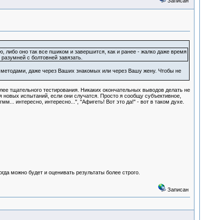
Записан
, либо оно так все пшиком и завершится, как и ранее - жалко даже время
 разумней с болтовней завязать.
и методами, даже через Ваших знакомых или через Вашу жену. Чтобы не
олее тщательного тестирования. Никаких окончательных выводов делать не
я новых испытаний, если они случатся. Просто я сообщу субъективное,
... интересно, интересно...", "Афигеть! Вот это да!" - вот в таком духе.
огда можно будет и оценивать результаты более строго.
Записан