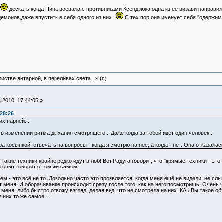
,
дескать когда Пипа воевала с противниками Ксендзюка,одна из ее визави направи
монов,даже впустить в себя одного из них...
С тех пор она именует себя "одержи
истве янтарной, в переливах света...» (c)
 2010, 17:44:05 »
:28:26
х парней...
 изменении ритма дыхания смотрящего... Даже когда за тобой идет один человек...
за косынкой, отвечать на вопросы - когда я смотрю на нее, а когда - нет. Она отказала
Такие техники крайне редко идут в лоб! Вот Радуга говорит, что "прямые техники - э
й опыт говорит о том же самом.
м - это всё не то. Довольно часто это проявляется, когда меня ещё не видели, не сл
т меня. И оборачивание происходит сразу после того, как на него посмотришь. Очень 
 меня, либо быстро отвожу взгляд, делая вид, что не смотрела на них. КАК Вы такое 
 них то же самое...