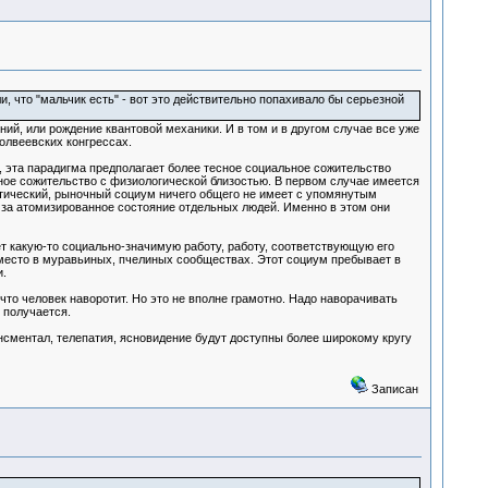
, что "мальчик есть" - вот это действительно попахивало бы серьезной
ний, или рождение квантовой механики. И в том и в другом случае все уже
олвеевских конгрессах.
о, эта парадигма предполагает более тесное социальное сожительство
ное сожительство с физиологической близостью. В первом случае имеется
истический, рыночный социум ничего общего не имеет с упомянутым
т за атомизированное состояние отдельных людей. Именно в этом они
ет какую-то социально-значимую работу, работу, соответствующую его
 место в муравьиных, пчелиных сообществах. Этот социум пребывает в
.
 что человек наворотит. Но это не вполне грамотно. Надо наворачивать
 получается.
ансментал, телепатия, ясновидение будут доступны более широкому кругу
Записан