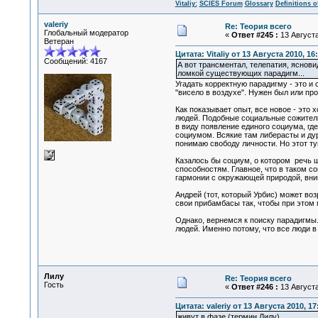
Vitaliy:
SCIES Forum
Glossary
Definitions o
valeriy
Re: Теория всего
Глобальный модератор
«
Ответ #245 :
13 Августа
Ветеран
Цитата: Vitaliy от 13 Августа 2010, 16
Сообщений: 4167
А вот трансментал, телепатия, яснови
ломкой существующих парадигм...
Угадать корректную парадигму - это и 
"висело в воздухе". Нужен был или пр
Как показывает опыт, все новое - это
людей. Подобные социальные сожитель
в виду появление единого социума, гд
социумом. Всякие там либерасты и дур
понимаю свободу личности. Но этот ту
Казалось бы социум, о котором речь ш
способностям. Главное, что в таком 
гармонии с окружающей природой, вни
Андрей (тот, который Урбис) может воз
свои прибамбасы так, чтобы при этом 
Однако, вернемся к поиску парадигмы.
людей. Именно потому, что все люди в
Лилу
Re: Теория всего
Гость
«
Ответ #246 :
13 Августа
Цитата: valeriy от 13 Августа 2010, 17
живут в фазе (термин Лилу)