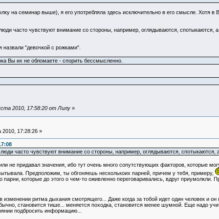
ылку на семинар выше), я его употребляла здесь исключительно в его смысле. Хотя в 
о люди часто чувствуют внимание со стороны, например, оглядываются, спотыкаются, а
я назвали "девочкой с рожками".
ка Вы их не обломаете - спорить бессмысленно.
ста 2010, 17:58:20 от Лилу
»
 2010, 17:28:26 »
17:08
то люди часто чувствуют внимание со стороны, например, оглядываются, спотыкаются, а
 или не придавал значения, ибо тут очень много сопутствующих факторов, которые могу
пытывала. Предположим, ты обгоняешь несколькоих парней, причем у тебя, примеру,
о парни, которые до этого о чем-то оживленно переговаривались, вдруг приумолкли. П
изменении ритма дыхания смотрящего... Даже когда за тобой идет один человек и он
обычно, становится тише... меняется походка, становится менее шумной. Еще надо уч
тоянии подбросить информацию...