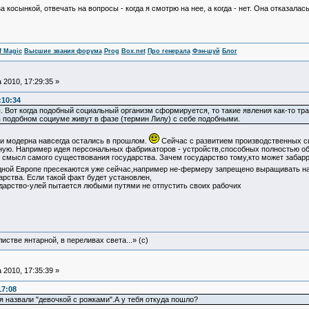
а косынкой, отвечать на вопросы - когда я смотрю на нее, а когда - нет. Она отказалас
f Magic
Высшие звания форума
Prog
Box.net
Про генерала
Фэн-шуй
Блог
 2010, 17:29:35 »
:10:34
. Вот когда подобный социальный организм сформируется, то такие явления как-то тр
в подобном социуме живут в фазе (термин Лилу) с себе подобными.
и модерна навсегда остались в прошлом.
Сейчас с развитием производственных си
ную. Например идея персональных фабрикаторов - устройств,способных полностью об
смысл самого существования государства. Зачем государство тому,кто может забар
дной Европе пресекаются уже сейчас,например не-фермеру запрещено выращивать на
арства. Если такой факт будет установлен,
дарство-улей пытается любыми путями не отпустить своих рабочих
истве янтарной, в переливах света...» (c)
 2010, 17:35:39 »
17:08
я назвали "девочкой с рожками".А у тебя откуда пошло?