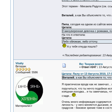
Этот термин - Михаила Радуги (см. сс
Виталий
, а как Вы объясняете то, чт
Пипа
, сегодня на одном из сайтов мен
Цитата:
Самоуверенная девочка с рожками, по
На что я ответила:
Цитата:
Либо обломаю, либо отточу.
А у тебя откуда пошло?
«
Последнее редактирование: 13 Авгу
Vitaliy
Re: Теория всего
Ветеран
«
Ответ #247 :
13 Августа
Сообщений: 5586
Цитата: Лилу от 13 Августа 2010, 17:
Виталий
, а как Вы объясняете то, ч
Я практически вроде как не замечал...
поручиться, что ты нечто подобное ис
изящная походка... и ты замечаешь, чт
сзади...
.
Очень много информации содержится в 
личность - у него меняется дыхание, 
Материалист
градусов - боковое зрение тоже в сос