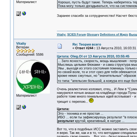
Материалист
Хорошо, пусть будут такие. Теперь наберитесь тер
Пока могу только догадываться, что на системном
Заранее спасибо за сотрудничество! Насчет бюст
Vitaliy:
SCIES Forum
Glossary
Definitions of Magic
Высш
Vitaliy
Re: Теория всего
Ветеран
«
Ответ #244 :
13 Августа 2010, 16:03:31
Сообщений: 5586
Цитата: Oleg.Ol от 13 Августа 2010, 03:55:45
... Зато ясность, скорость, мощь мышления - потр
Мыслишь целыми блоками - и сама структура мышл
Увы , выходя из этого состояния помнишь только 
по своей воле, то и этот срез для тебя облекает
кроме неких смутных, но "значительных" образов 
то типа: "апельсин большой, а кожура его еще бол
Очень реалистично изложил, отец... И Лем в "Сумм
накурился ночью анаши на кладбище города Пуны
Материалист
работе тоже много гениальных идей всплывает - и
трещит с перепою...
Цитата:
Это - техника и не простая ...
ИБО ... если ты зафиксируешь результат "в плоск
результат
крутой, креативный, в натуре ...
Вот то, что в подобных ИСС можно заставить свое 
я верю. Так же, как и в то, что методами специа
развить свою память... Вот это - безусловный рез