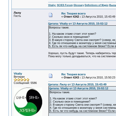
Vitaliy:
SCIES Forum
Glossary
Definitions of Magic
Высш
Лилу
Re: Теория всего
Гость
«
Ответ #242 :
13 Августа 2010, 15:43:49
Цитата: Vitaliy от 13 Августа 2010, 15:02:12
Вопросы такие.
1. На каком этаже стоит этот комп?
2. Сколько окон в помещении?
3. В какую сторону Света они смотрят? (север, юг,
4. Где по отношению к монитору у меня системный 
5. Есть ли что-нибудь на системном блоке? Если е
Хорошо, пусть будут такие. Теперь наберитесь тер
Пока могу только догадываться, что на системном 
Vitaliy
Re: Теория всего
Ветеран
«
Ответ #243 :
13 Августа 2010, 15:50:23
Сообщений: 5586
Цитата: Лилу от 13 Августа 2010, 15:43:49
Цитата: Vitaliy от 13 Августа 2010, 15:02:12
Вопросы такие.
1. На каком этаже стоит этот комп?
2. Сколько окон в помещении?
3. В какую сторону Света они смотрят? (север, юг,
4. Где по отношению к монитору у меня системный
5. Есть ли что-нибудь на системном блоке? Если 