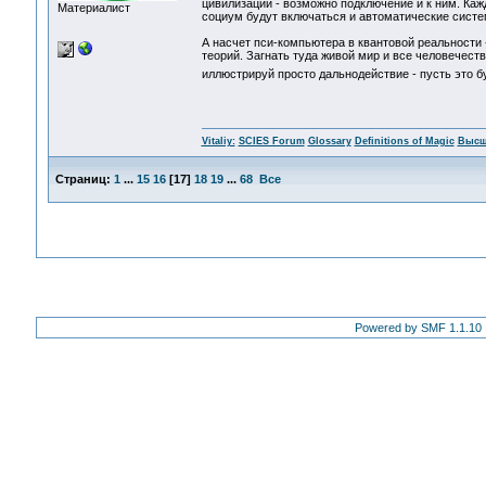
цивилизации - возможно подключение и к ним. Кажд
Материалист
социум будут включаться и автоматические систем
А насчет пси-компьютера в квантовой реальности -
теорий. Загнать туда живой мир и все человечеств
иллюстрируй просто дальнодействие - пусть это 
Vitaliy:
SCIES Forum
Glossary
Definitions of Magic
Высш
Страниц:
1
...
15
16
[
17
]
18
19
...
68
Все
Powered by SMF 1.1.10