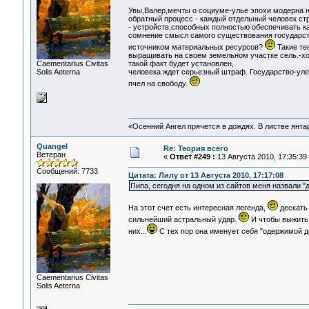
Увы,Валер,мечты о социуме-улье эпохи модерна 
обратный процесс - каждый отдельный человек ст
- устройств,способных полностью обеспечивать к
сомнение смысл самого существования государств
источником материальных ресурсов?
Такие те
выращивать на своем земельном участке сель.-хо
Сaementarius Civitas
такой факт будет установлен,
Solis Aeterna
человека ждет серьезный штраф. Государство-уле
пчел на свободу.
«Осенний Ангел прячется в дождях. В листве янтарн
Quangel
Re: Теория всего
Ветеран
«
Ответ #249 :
13 Августа 2010, 17:35:39
Сообщений: 7733
Цитата: Лилу от 13 Августа 2010, 17:17:08
Пипа, сегодня на одном из сайтов меня назвали "
На этот счет есть интересная легенда,
дескать 
сильнейший астральный удар.
И чтобы выжить,
них...
С тех пор она именует себя "одержимой 
Сaementarius Civitas
Solis Aeterna