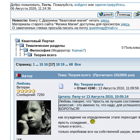
Добро пожаловать,
Гость
. Пожалуйста,
войдите
или
зарегистрируйтесь
.
06 Августа 2026, 11:24:36
Новости:
Книгу С.Доронина "Квантовая магия" читать
здесь
Материалы старого сайта "Физика Магии" доступны для просмотра
здесь
О замеченных глюках просьба писать на почту
quantmag@mail.ru
Квантовый Портал
Тематические разделы
0 Пользоват
Философия
(Модератор:
Корнак7
)
Теория всего
Страниц:
1
...
15
16
[
17
]
18
19
...
68
Все
Тема: Теория всего (Прочитано 2252805 раз)
Автор
Любовь
Re: Теория всего
Ветеран
«
Ответ #240 :
13 Августа 2010, 11:09:59 
Сообщений: 7250
Цитата: Лилу от 13 Августа 2010, 10:05:14
Любовь говорит, что "ярость не лучшее состояние
агрессия - это именно то, что надо, для успешног
БОРОТЬСЯ!
как осуждение на определенном этапе переходит в
ярость созидания...
только и всего...
только опробовав все на собственной шкуре, мо