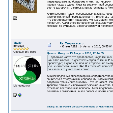
индивидуализм, по большому счету, противоречит
провозглашать здесь. Куда же девался твой соци
все те заморочки, о которых пытается вещать Лил
А что касается "идеи персональных фабрикаторов
изделиями легкой промышленности", то мог бы, на 
что все это является продуктом умных машин, ко
появиться. А для этого потребуются не хилые уси
которые, по сути дела, и пропагандируют появлен
Vitaliy
Re: Теория всего
Ветеран
«
Ответ #252 :
14 Августа 2010, 00:55:04
Сообщений: 5586
Цитата: Лилу от 13 Августа 2010, 17:44:05
... Довольно часто это проявляется, когда меня 
или спотыкается - в десятках метров от меня. И 
происходит, я даже специально стараюсь не смотр
что не смотрела на них. КАК Вы такое объясните?
слышала, что у них то же самое...
А никак подобные апостериорные свидетельства 
защититься от случайных совпадений. Только конт
подобных трансментальностей - это же класс! Нов
трансментальные и психокинетические качества. Н
Материалист
ответа на поставленные вопросы. А как подобратьс
понимаю, сложность в нашей разобщенности, связи
Vitaliy:
SCIES Forum
Glossary
Definitions of Magic
Высш