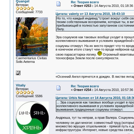
Quangel
Re: Теория всего
Ветеран
«
Ответ #253 :
14 Августа 2010, 01:18:36
Сообщений: 7733
Цитата: valeriy от 13 Августа 2010, 18:43:10
Но то, что каждый индивид "строит вокруг себя с
твоим собственным воззрениям, которые ты, в ви
пребывающий в полностью запутанном состоянии?
Лилу.
Эра социумов как таковых вообще уходит в прош
коллективного выживания в условиях враждебной 
социумы отомрут. На их место придет что-то вро
в конечном итоге станут чем-то вроде нейронов е
свою парасаттарка-логику.
Огромный квантовый
Сaementarius Civitas
техносфера Земли после сингулярности.
Solis Aeterna
«Осенний Ангел прячется в дождях. В листве янтарн
Vitaliy
Re: Теория всего
Ветеран
«
Ответ #254 :
14 Августа 2010, 10:57:36
Сообщений: 5586
Цитата: Urbis Numen от 14 Августа 2010, 01:18:3
... Эра социумов как таковых вообще уходит в 
коллективного выживания в условиях враждебной 
выживания,традицонные социумы отомрут.
Андрюша, тут ты неправ, а прав Валера. Социумн
человеку он дал многое: совместный труд (которы
множество жрущих отшельников - прямой путь к д
инфраструктура: Интернет, новые средства связи,