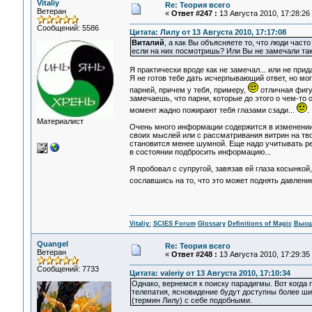
Vitaliy
Re: Теория всего
Ветеран
«
Ответ #247 :
13 Августа 2010, 17:28:26
Сообщений: 5586
Цитата: Лилу от 13 Августа 2010, 17:17:08
Виталий
, а как Вы объясняете то, что люди част
если на них посмотришь? Или Вы не замечали так
Я практически вроде как не замечал... или не при
Я не готов тебе дать исчерпывающий ответ, но мо
парней, причем у тебя, примеру,
отличная фигур
замечаешь, что парни, которые до этого о чем-то 
момент жадно пожирают тебя глазами сзади...
.
Материалист
Очень много информации содержится в изменении р
своих мыслей или с рассматривания витрин на тво
становится менее шумной. Еще надо учитывать реа
в состоянии подбросить информацию...
Я пробовал с супругой, завязав ей глаза косынкой, 
сославшись на то, что это может поднять давление
Vitaliy:
SCIES Forum
Glossary
Definitions of Magic
Высш
Quangel
Re: Теория всего
Ветеран
«
Ответ #248 :
13 Августа 2010, 17:29:35
Сообщений: 7733
Цитата: valeriy от 13 Августа 2010, 17:10:34
Однако, вернемся к поиску парадигмы. Вот когда
телепатия, ясновидение будут доступны более ши
(термин Лилу) с себе подобными.