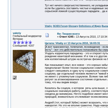
Тут нет ничего сверхъестественного, не укладыва
если бы удалось поставить чистые и надежные экс
серьезной ломкой существующих парадигм... да и 
Vitaliy:
SCIES Forum
Glossary
Definitions of Magic
Высш
valeriy
Re: Теория всего
Глобальный модератор
«
Ответ #245 :
13 Августа 2010, 17:10:34
Ветеран
Цитата: Vitaliy от 13 Августа 2010, 16:03:31
Сообщений: 4167
А вот трансментал, телепатия, ясновидение - есл
есть" - вот это действительно попахивало бы се
Угадать корректную парадигму - это и откроет пут
рождение квантовой механики. И в том и в другом 
или коллективный штурм на встречах физиков на 
Как показывает опыт, все новое - это хорошо забы
предполагает более тесное социальное сожительс
следует смешивать в одну кучу социальное сожит
социума, где отдельный человек является "живой 
не имеет с упомянутым социумом. Всякие там либе
ратуют за атомизированное состояние отдельных 
тому, что мы видим вокруг.
Казалось бы социум, о котором речь шла выше, эт
социально-значимую работу, работу, соответству
сведена до минимума. Нечто подобное имеет мес
природой, внимательно отслеживает всевозможны
Андрей (тот, который Урбис) может возразить, что 
наворотит. Но это не вполне грамотно. Надо наво