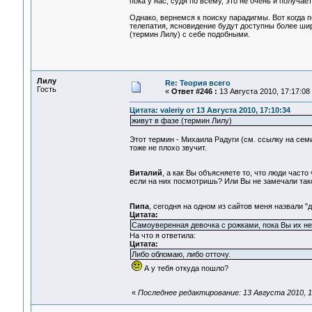
пока у нас, судя по всему, это не очень и получает
Однако, вернемся к поиску парадигмы. Вот когда 
телепатия, ясновидение будут доступны более ши
(термин Лилу) с себе подобными.
Лилу
Re: Теория всего
Гость
«
Ответ #246 :
13 Августа 2010, 17:17:08
Цитата: valeriy от 13 Августа 2010, 17:10:34
живут в фазе (термин Лилу)
Этот термин - Михаила Радуги (см. ссылку на сем
тоже не плохо звучит.
Виталий
, а как Вы объясняете то, что люди часто
если на них посмотришь? Или Вы не замечали так
Пипа
, сегодня на одном из сайтов меня назвали "
Цитата:
Самоуверенная девочка с рожками, пока Вы их не
На что я ответила:
Цитата:
Либо обломаю, либо отточу.
А у тебя откуда пошло?
«
Последнее редактирование: 13 Августа 2010, 1