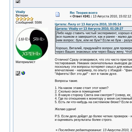
Vitaliy
Re: Теория всего
Ветеран
«
Ответ #241 :
13 Августа 2010, 15:02:12
Сообщений: 5586
Цитата: Лилу от 13 Августа 2010, 10:05:14
Цитата: Vitaliy от 13 Августа 2010, 01:28:27
Либо надо ставить чистый эксперимент, хорошо ег
все пшиком и завершится, как и ранее - жалко да
ним вопрос: бум, или не бум? Если не бум - разу
Хорошо, Виталий, придумайте вопрос для проверк
через Ваших знакомых или через Вашу жену. Чтоб
Отлично! Сразу оговоримся, что это чисто пристр
Материалист
тестирования. Никаких окончательных выводов дел
поскольку эти вопросы потеряют смысл для новых
впечатление - например, по опыту с Изидой - "фане
"Афигеть! Вот это да!" - вот в таком духе.
Вопросы такие.
1. На каком этаже стоит этот комп?
2. Сколько окон в помещении?
3. В какую сторону Света они смотрят? (север, юг, 
4. Где по отношению к монитору у меня системный 
5. Есть ли что-нибудь на системном блоке? Если ес
Желаю удачи!
P.S. Если дело дойдет до более четких проверок -
и оценивать результаты более строго.
«
Последнее редактирование: 13 Августа 2010, 15: