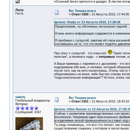
«Осенний Ангел прячется в дождях. В листве янтарн
Лилу
Re: Теория всего
Гость
«
Ответ #250 :
13 Августа 2010, 17:44:05
Цитата: Vitaliy от 13 Августа 2010, 17:28:26
Предположим, ты обгоняешь нескольких парней...
Очень много информации содержится в изменении р
Я пробовал с супругой, завязав ей глаза косынкой,
сославшись на то, что это может поднять давление
Про опыт с супругой - это классно!
Такие техни
пилотаж", а начинать надо - с
непрямых
техник, к
А Ваши примеры с парнями и с дыханием - это всё 
подозревали обо мне, и человек, который оборачи
после того, как на него посмотришь. Очень часто 
оборачивались на меня, либо быстро отвожу взгляд
"подсознательная информация"? Кстати, очень част
valeriy
Re: Теория всего
Глобальный модератор
«
Ответ #251 :
13 Августа 2010, 18:43:10
Ветеран
Цитата: Urbis Numen от 13 Августа 2010, 17:29:3
Сообщений: 4167
Сейчас с развитием производственных сил происх
вселенную. Например идея персональных фабрика
и изделиями легкой промышленности,ставит под 
Ты ведь понимаешь, что все это лопнет, как очер
существование социума, о котором я писал выше. 