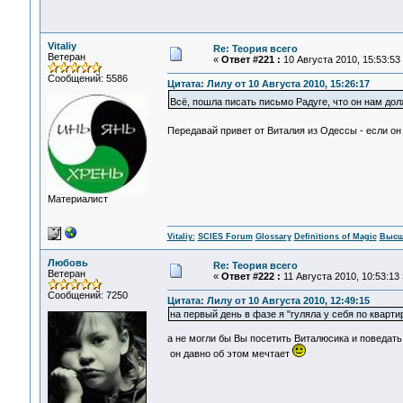
Vitaliy
Re: Теория всего
Ветеран
«
Ответ #221 :
10 Августа 2010, 15:53:53
Сообщений: 5586
Цитата: Лилу от 10 Августа 2010, 15:26:17
Всё, пошла писать письмо Радуге, что он нам до
Передавай привет от Виталия из Одессы - если он
Материалист
Vitaliy:
SCIES Forum
Glossary
Definitions of Magic
Высш
Любовь
Re: Теория всего
Ветеран
«
Ответ #222 :
11 Августа 2010, 10:53:13 
Сообщений: 7250
Цитата: Лилу от 10 Августа 2010, 12:49:15
на первый день в фазе я "гуляла у себя по кварти
а не могли бы Вы посетить Виталюсика и поведать
он давно об этом мечтает