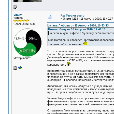
Vitaliy
Re: Теория всего
Ветеран
«
Ответ #223 :
11 Августа 2010, 11:40:17 
Сообщений: 5586
Цитата: Любовь от 11 Августа 2010, 10:53:13
Цитата: Лилу от 10 Августа 2010, 12:49:15
на первый день в фазе я "гуляла у себя по кварт
а не могли бы Вы посетить Виталюсика и поведат
он давно об этом мечтает
Это - основной вопрос эзотерики: возможность и
кисло... Теорфизических оснований - чтобы хоть 
Дальнодействие (нелокальность) в КМ - математич
Материалист
одновременно и ОТО и КМ, а что в плане нелокальн
королевстве...
Во время трансовых путешествий, ВТО, астральных
и подсознании, а не в каком-то призрачном "астра
человека на этот счет есть. Мы можем посетить Лу
очевидцев... Наверное, возможна и "естественная"
Аналогично, мы можем общаться с ушедшими от на
поведения. Из этих компонент и могут синтезиро
пути. Во время подобного сеанса будет моделиров
Учение Радуги о фазе - это просто квинт-эссенци
феноменальных чудес сверх известных психологи
функциональных возможностей сознания по сравн
Отправлять Лилу ко мне в астральное путешествие
географических реалиях нет - кроме известных об