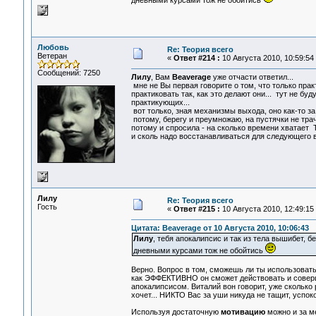
дневными курсами тож не обойтись
Любовь
Re: Теория всего
Ветеран
«
Ответ #214 :
10 Августа 2010, 10:59:54
Сообщений: 7250
Лилу
, Вам
Beaverage
уже отчасти ответил...
мне не Вы первая говорите о том, что только пр
практиковать так, как это делают они... тут не бу
практикующих...
вот только, зная механизмы выхода, оно как-то за 
потому, берегу и преумножаю, на пустячки не трачу
потому и спросила - на сколько времени хватает 
и сколь надо восстанавливаться для следующего 
Лилу
Re: Теория всего
Гость
«
Ответ #215 :
10 Августа 2010, 12:49:15
Цитата: Beaverage от 10 Августа 2010, 10:06:43
Лилу
, тебя апокалипсис и так из тела вышибет, бе
дневными курсами тож не обойтись
Верно. Вопрос в том, сможешь ли ты использоват
как ЭФФЕКТИВНО он сможет действовать и соверше
апокалипсисом. Виталий вон говорит, уже сколько р
хочет... НИКТО Вас за уши никуда не тащит, успоко
Используя достаточную
мотивацию
можно и за м