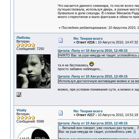
Что касается данного семинара, то после всего лиш
путешествовала, используя дверь, в разные места
буквально в доли секунды. В словах Михаила Рад
много стереотипов и мало фантазии в области при
«
Последнее редактирование: 10 Августа 2010, 1
Любовь
Re: Теория всего
Ветеран
«
Ответ #216 :
10 Августа 2010, 14:47:32
Сообщений: 7250
Цитата: Лилу от 10 Августа 2010, 12:49:15
НИКТО Вас за уши никуда не тащит, успокойтесь у
та я не беспокоюсь
просто забавно наблюдать...
Цитата: Лилу от 10 Августа 2010, 12:49:15
Используя достаточную мотивацию можно и за ме
можно, при условии понимания сути, а можно и зад
Vitaliy
Re: Теория всего
Ветеран
«
Ответ #217 :
10 Августа 2010, 14:51:18
Сообщений: 5586
Цитата: Лилу от 10 Августа 2010, 12:49:15
... Виталий вон говорит, уже сколько раз пугали..
Вас за уши никуда не тащит, успокойтесь уже. ))