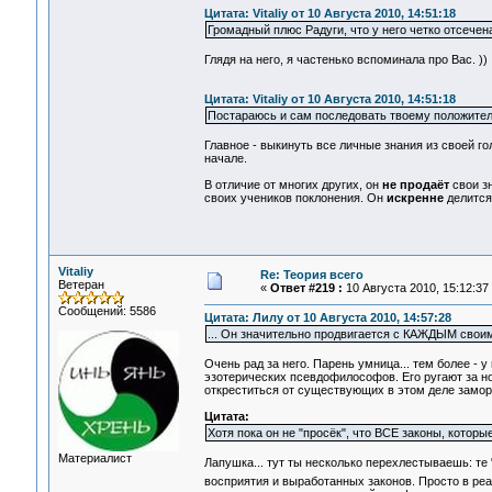
Цитата: Vitaliy от 10 Августа 2010, 14:51:18
Громадный плюс Радуги, что у него четко отсечен
Глядя на него, я частенько вспоминала про Вас. ))
Цитата: Vitaliy от 10 Августа 2010, 14:51:18
Постараюсь и сам последовать твоему положите
Главное - выкинуть все личные знания из своей 
начале.
В отличие от многих других, он
не продаёт
свои зн
своих учеников поклонения. Он
искренне
делится 
Vitaliy
Re: Теория всего
Ветеран
«
Ответ #219 :
10 Августа 2010, 15:12:37
Сообщений: 5586
Цитата: Лилу от 10 Августа 2010, 14:57:28
... Он значительно продвигается с КАЖДЫМ своим 
Очень рад за него. Парень умница... тем более - 
эзотерических псевдофилософов. Его ругают за н
откреститься от существующих в этом деле замороч
Цитата:
Хотя пока он не "просёк", что ВСЕ законы, которы
Материалист
Лапушка... тут ты несколько перехлестываешь: те
восприятия и выработанных законов. Просто в ре