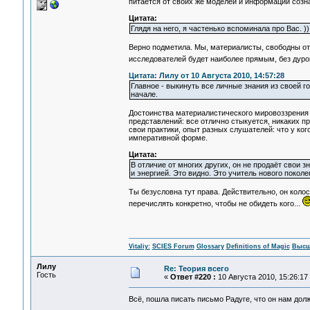
питается от своих же моделей и информации созна
Цитата:
Глядя на него, я частенько вспоминала про Вас. ))
Верно подметила. Мы, материалисты, свободны от
исследователей будет наиболее прямым, без дурок
Цитата: Лилу от 10 Августа 2010, 14:57:28
Главное - выкинуть все личные знания из своей
начале.
Достоинства материалистического мировоззрения в
представлений: все отлично стыкуется, никаких п
свои практики, опыт разных слушателей: что у ког
императивной форме.
Цитата:
В отличие от многих других, он не продаёт свои з
и энергией. Это видно. Это учитель нового поколе
Ты безусловна тут права. Действительно, он коло
перечислять конкретно, чтобы не обидеть кого...
Vitaliy:
SCIES Forum
Glossary
Definitions of Magic
Высш
Лилу
Re: Теория всего
Гость
«
Ответ #220 :
10 Августа 2010, 15:26:17
Всё, пошла писать письмо Радуге, что он нам дол