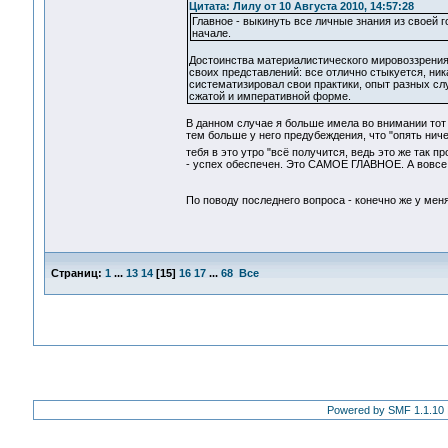
Цитата: Лилу от 10 Августа 2010, 14:57:28
Главное - выкинуть все личные знания из свое
начале.
Достоинства материалистического мировоззрения в
своих представлений: все отлично стыкуется, ник
систематизировал свои практики, опыт разных слу
сжатой и императивной форме.
В данном случае я больше имела во внимании тот 
тем больше у него предубеждения, что "опять ни
тебя в это утро "всё получится, ведь это же так пр
- успех обеспечен. Это САМОЕ ГЛАВНОЕ. А вовсе не
По поводу последнего вопроса - конечно же у меня
Страниц:
1
...
13
14
[
15
]
16
17
...
68
Все
Powered by SMF 1.1.10