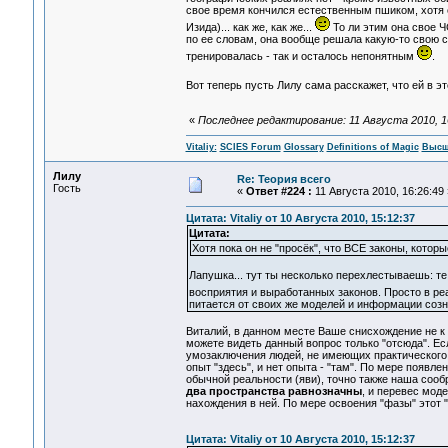
свое время кончился естественным пшиком, хотя он
Изида)... как же, как же...
То ли этим она свое Ч
по ее словам, она вообще решала какую-то свою с
тренировалась - так и осталось непонятным
.
Вот теперь пусть Лилу сама расскажет, что ей в эт
«
Последнее редактирование: 11 Августа 2010, 16:
Vitaliy:
SCIES Forum
Glossary
Definitions of Magic
Высш
Лилу
Re: Теория всего
Гость
«
Ответ #224 :
11 Августа 2010, 16:26:49 
Цитата: Vitaliy от 10 Августа 2010, 15:12:37
Цитата:
Хотя пока он не "просёк", что ВСЕ законы, котор
Лапушка... тут ты несколько перехлестываешь: те
восприятия и выработанных законов. Просто в ре
питается от своих же моделей и информации созн
Виталий, в данном месте Ваше снисхождение не к ме
можете видеть данный вопрос только "отсюда". Есл
умозаключения людей, не имеющих практического пр
опыт "здесь", и нет опыта - "там". По мере появл
обычной реальности (яви), точно также наша сооб
два пространства равнозначны
, и перевес мод
нахождения в ней. По мере освоения "фазы" этот 
Цитата: Vitaliy от 10 Августа 2010, 15:12:37