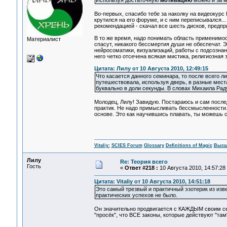
Используя достаточную
мотивацию
можно и за м
Во-первых, спасибо тебе за наколку на видеокурс
крутился на его форуме, и с ним переписывался...
рекомендацией - скачал все шесть дисков, предпр
В то же время, надо понимать область применимос
Материалист
спасут, никакого бессмертия души не обеспечат. 
нейросоматики, визуализаций, работы с подсознан
него четко отсечена всякая мистика, религиозная 
Цитата: Лилу от 10 Августа 2010, 12:49:15
Что касается данного семинара, то после всего ли
путешествовала, используя дверь, в разные места
буквально в доли секунды. В словах Михаила Ра
Молодец, Лилу! Завидую. Постараюсь и сам после
практик. Не надо примысливать бессмысленности.
основе. Это как научившись плавать, ты можешь 
Vitaliy:
SCIES Forum
Glossary
Definitions of Magic
Высш
Лилу
Re: Теория всего
Гость
«
Ответ #218 :
10 Августа 2010, 14:57:28
Цитата: Vitaliy от 10 Августа 2010, 14:51:18
Это самый трезвый и практичный эзотерик из изве
практических успехов не было.
Он значительно продвигается с КАЖДЫМ своим семин
"просёк", что ВСЕ законы, которые действуют "там