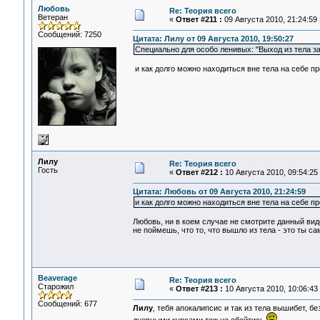
Любовь
Re: Теория всего
Ветеран
«
Ответ #211 :
09 Августа 2010, 21:24:59 
Сообщений: 7250
Цитата: Лилу от 09 Августа 2010, 19:50:27
Специально для особо ленивых: "Выход из тела за
и как долго можно находиться вне тела на себе п
Лилу
Re: Теория всего
Гость
«
Ответ #212 :
10 Августа 2010, 09:54:25
Цитата: Любовь от 09 Августа 2010, 21:24:59
и как долго можно находиться вне тела на себе п
Любовь, ни в коем случае не смотрите данный видео
не поймешь, что то, что вышло из тела - это ты с
Beaverage
Re: Теория всего
Старожил
«
Ответ #213 :
10 Августа 2010, 10:06:43
Сообщений: 677
Лилу
, тебя апокалипсис и так из тела вышибет, бе