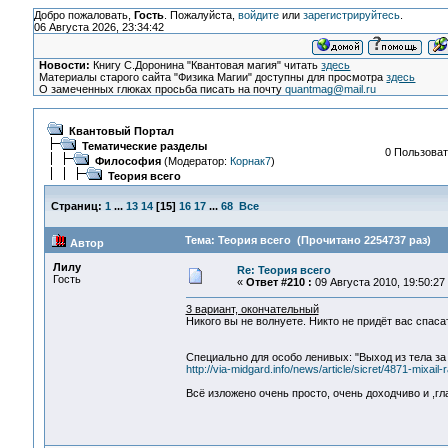
Добро пожаловать,
Гость
. Пожалуйста,
войдите
или
зарегистрируйтесь
.
06 Августа 2026, 23:34:42
Новости:
Книгу С.Доронина "Квантовая магия" читать
здесь
Материалы старого сайта "Физика Магии" доступны для просмотра
здесь
О замеченных глюках просьба писать на почту
quantmag@mail.ru
Квантовый Портал
Тематические разделы
0 Пользоват
Философия
(Модератор:
Корнак7
)
Теория всего
Страниц:
1
...
13
14
[
15
]
16
17
...
68
Все
Тема: Теория всего (Прочитано 2254737 раз)
Автор
Лилу
Re: Теория всего
Гость
«
Ответ #210 :
09 Августа 2010, 19:50:27
3 вариант, окончательный
Никого вы не волнуете. Никто не придёт вас спасат
Специально для особо ленивых: "Выход из тела за 
http://via-midgard.info/news/article/sicret/4871-mixai
Всё изложено очень просто, очень доходчиво и ,гл