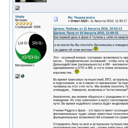
Vitaliy
Re: Теория всего
Ветеран
«
Ответ #223 :
11 Августа 2010, 11:40:17 
Сообщений: 5586
Цитата: Любовь от 11 Августа 2010, 10:53:13
Цитата: Лилу от 10 Августа 2010, 12:49:15
на первый день в фазе я "гуляла у себя по кварт
а не могли бы Вы посетить Виталюсика и поведат
он давно об этом мечтает
Это - основной вопрос эзотерики: возможность и
кисло... Теорфизических оснований - чтобы хоть 
Дальнодействие (нелокальность) в КМ - математич
Материалист
одновременно и ОТО и КМ, а что в плане нелокальн
королевстве...
Во время трансовых путешествий, ВТО, астральных
и подсознании, а не в каком-то призрачном "астра
человека на этот счет есть. Мы можем посетить Лу
очевидцев... Наверное, возможна и "естественная"
Аналогично, мы можем общаться с ушедшими от на
поведения. Из этих компонент и могут синтезиро
пути. Во время подобного сеанса будет моделиров
Учение Радуги о фазе - это просто квинт-эссенци
феноменальных чудес сверх известных психологи
функциональных возможностей сознания по сравн
Отправлять Лилу ко мне в астральное путешествие
географических реалиях нет - кроме известных об