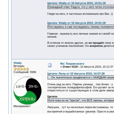
Цитата: Vitaliy от 10 Августа 2010, 14:51:18
Громадный плюс Радуги, что у него четко отсечен
Глядя на него, я частенько вспоминала про Вас. ))
Цитата: Vitaliy от 10 Августа 2010, 14:51:18
Постараюсь и сам последовать твоему положите
Главное - выкинуть все личные знания из своей 
начале.
В отличие от многих других, он
не продаёт
свои зн
своих учеников поклонения. Он
искренне
делится 
Vitaliy
Re: Теория всего
Ветеран
«
Ответ #219 :
10 Августа 2010, 15:12:37
Сообщений: 5586
Цитата: Лилу от 10 Августа 2010, 14:57:28
... Он значительно продвигается с КАЖДЫМ своим 
Очень рад за него. Парень умница... тем более - 
эзотерических псевдофилософов. Его ругают за н
откреститься от существующих в этом деле замороч
Цитата:
Хотя пока он не "просёк", что ВСЕ законы, которы
Материалист
Лапушка... тут ты несколько перехлестываешь: те
восприятия и выработанных законов. Просто в ре