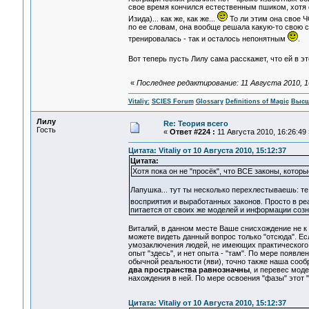
свое время кончился естественным пшиком, хотя он
Изида)... как же, как же...
То ли этим она свое Ч
по ее словам, она вообще решала какую-то свою с
тренировалась - так и осталось непонятным
.
Вот теперь пусть Лилу сама расскажет, что ей в эт
«
Последнее редактирование: 11 Августа 2010, 16:
Vitaliy:
SCIES Forum
Glossary
Definitions of Magic
Высш
Лилу
Re: Теория всего
Гость
«
Ответ #224 :
11 Августа 2010, 16:26:49 
Цитата: Vitaliy от 10 Августа 2010, 15:12:37
Цитата:
Хотя пока он не "просёк", что ВСЕ законы, котор
Лапушка... тут ты несколько перехлестываешь: те
восприятия и выработанных законов. Просто в ре
питается от своих же моделей и информации созн
Виталий, в данном месте Ваше снисхождение не к ме
можете видеть данный вопрос только "отсюда". Есл
умозаключения людей, не имеющих практического пр
опыт "здесь", и нет опыта - "там". По мере появл
обычной реальности (яви), точно также наша сооб
два пространства равнозначны
, и перевес мод
нахождения в ней. По мере освоения "фазы" этот 
Цитата: Vitaliy от 10 Августа 2010, 15:12:37