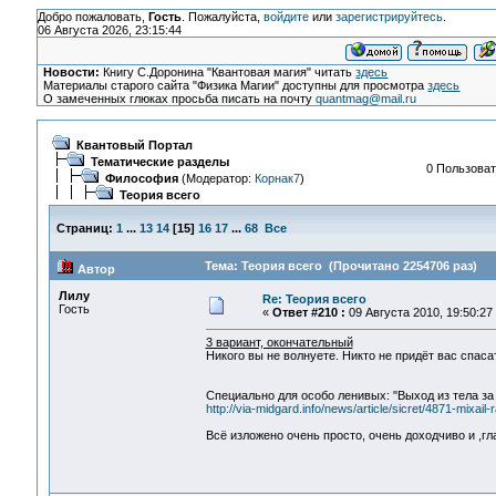
Добро пожаловать,
Гость
. Пожалуйста,
войдите
или
зарегистрируйтесь
.
06 Августа 2026, 23:15:44
Новости:
Книгу С.Доронина "Квантовая магия" читать
здесь
Материалы старого сайта "Физика Магии" доступны для просмотра
здесь
О замеченных глюках просьба писать на почту
quantmag@mail.ru
Квантовый Портал
Тематические разделы
0 Пользоват
Философия
(Модератор:
Корнак7
)
Теория всего
Страниц:
1
...
13
14
[
15
]
16
17
...
68
Все
Тема: Теория всего (Прочитано 2254706 раз)
Автор
Лилу
Re: Теория всего
Гость
«
Ответ #210 :
09 Августа 2010, 19:50:27
3 вариант, окончательный
Никого вы не волнуете. Никто не придёт вас спасат
Специально для особо ленивых: "Выход из тела за 
http://via-midgard.info/news/article/sicret/4871-mixai
Всё изложено очень просто, очень доходчиво и ,гл