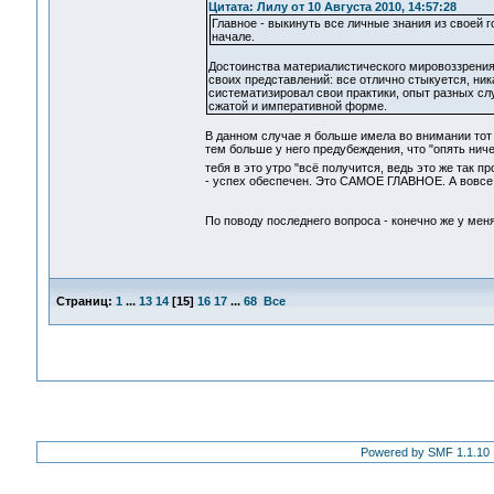
Цитата: Лилу от 10 Августа 2010, 14:57:28
Главное - выкинуть все личные знания из свое
начале.
Достоинства материалистического мировоззрения в
своих представлений: все отлично стыкуется, ник
систематизировал свои практики, опыт разных слу
сжатой и императивной форме.
В данном случае я больше имела во внимании тот 
тем больше у него предубеждения, что "опять ни
тебя в это утро "всё получится, ведь это же так пр
- успех обеспечен. Это САМОЕ ГЛАВНОЕ. А вовсе не
По поводу последнего вопроса - конечно же у меня
Страниц:
1
...
13
14
[
15
]
16
17
...
68
Все
Powered by SMF 1.1.10