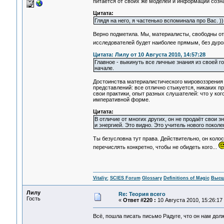
питается от своих же моделей и информации созна
Цитата:
Глядя на него, я частенько вспоминала про Вас. ))
Верно подметила. Мы, материалисты, свободны от
исследователей будет наиболее прямым, без дурок
Цитата: Лилу от 10 Августа 2010, 14:57:28
Главное - выкинуть все личные знания из своей
начале.
Достоинства материалистического мировоззрения в
представлений: все отлично стыкуется, никаких п
свои практики, опыт разных слушателей: что у ког
императивной форме.
Цитата:
В отличие от многих других, он не продаёт свои з
и энергией. Это видно. Это учитель нового поколе
Ты безусловна тут права. Действительно, он коло
перечислять конкретно, чтобы не обидеть кого...
Vitaliy:
SCIES Forum
Glossary
Definitions of Magic
Высш
Лилу
Re: Теория всего
Гость
«
Ответ #220 :
10 Августа 2010, 15:26:17
Всё, пошла писать письмо Радуге, что он нам дол