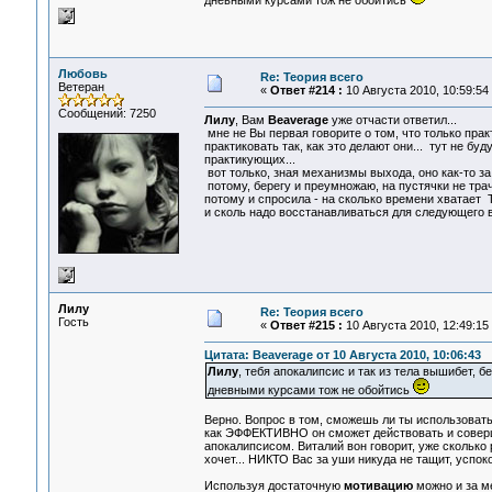
дневными курсами тож не обойтись
Любовь
Re: Теория всего
Ветеран
«
Ответ #214 :
10 Августа 2010, 10:59:54
Сообщений: 7250
Лилу
, Вам
Beaverage
уже отчасти ответил...
мне не Вы первая говорите о том, что только пр
практиковать так, как это делают они... тут не бу
практикующих...
вот только, зная механизмы выхода, оно как-то за 
потому, берегу и преумножаю, на пустячки не трачу
потому и спросила - на сколько времени хватает 
и сколь надо восстанавливаться для следующего 
Лилу
Re: Теория всего
Гость
«
Ответ #215 :
10 Августа 2010, 12:49:15
Цитата: Beaverage от 10 Августа 2010, 10:06:43
Лилу
, тебя апокалипсис и так из тела вышибет, бе
дневными курсами тож не обойтись
Верно. Вопрос в том, сможешь ли ты использоват
как ЭФФЕКТИВНО он сможет действовать и соверше
апокалипсисом. Виталий вон говорит, уже сколько р
хочет... НИКТО Вас за уши никуда не тащит, успоко
Используя достаточную
мотивацию
можно и за м