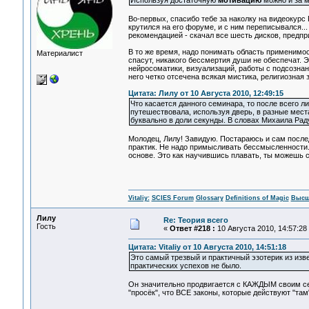
Используя достаточную
мотивацию
можно и за м
Во-первых, спасибо тебе за наколку на видеокурс
крутился на его форуме, и с ним переписывался...
рекомендацией - скачал все шесть дисков, предпр
В то же время, надо понимать область применимос
Материалист
спасут, никакого бессмертия души не обеспечат. 
нейросоматики, визуализаций, работы с подсознан
него четко отсечена всякая мистика, религиозная 
Цитата: Лилу от 10 Августа 2010, 12:49:15
Что касается данного семинара, то после всего ли
путешествовала, используя дверь, в разные места
буквально в доли секунды. В словах Михаила Ра
Молодец, Лилу! Завидую. Постараюсь и сам после
практик. Не надо примысливать бессмысленности.
основе. Это как научившись плавать, ты можешь 
Vitaliy:
SCIES Forum
Glossary
Definitions of Magic
Высш
Лилу
Re: Теория всего
Гость
«
Ответ #218 :
10 Августа 2010, 14:57:28
Цитата: Vitaliy от 10 Августа 2010, 14:51:18
Это самый трезвый и практичный эзотерик из изве
практических успехов не было.
Он значительно продвигается с КАЖДЫМ своим семин
"просёк", что ВСЕ законы, которые действуют "там