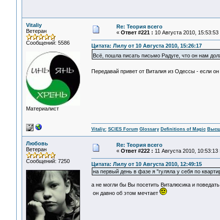
Vitaliy
Re: Теория всего
Ветеран
«
Ответ #221 :
10 Августа 2010, 15:53:53
Сообщений: 5586
Цитата: Лилу от 10 Августа 2010, 15:26:17
Всё, пошла писать письмо Радуге, что он нам до
Передавай привет от Виталия из Одессы - если он
Материалист
Vitaliy:
SCIES Forum
Glossary
Definitions of Magic
Высш
Любовь
Re: Теория всего
Ветеран
«
Ответ #222 :
11 Августа 2010, 10:53:13 
Сообщений: 7250
Цитата: Лилу от 10 Августа 2010, 12:49:15
на первый день в фазе я "гуляла у себя по кварти
а не могли бы Вы посетить Виталюсика и поведать
он давно об этом мечтает