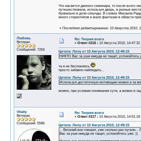
Что касается данного семинара, то после всего лиш
путешествовала, используя дверь, в разные места
буквально в доли секунды. В словах Михаила Рад
много стереотипов и мало фантазии в области при
«
Последнее редактирование: 10 Августа 2010, 1
Любовь
Re: Теория всего
Ветеран
«
Ответ #216 :
10 Августа 2010, 14:47:32
Сообщений: 7250
Цитата: Лилу от 10 Августа 2010, 12:49:15
НИКТО Вас за уши никуда не тащит, успокойтесь у
та я не беспокоюсь
просто забавно наблюдать...
Цитата: Лилу от 10 Августа 2010, 12:49:15
Используя достаточную мотивацию можно и за ме
можно, при условии понимания сути, а можно и зад
Vitaliy
Re: Теория всего
Ветеран
«
Ответ #217 :
10 Августа 2010, 14:51:18
Сообщений: 5586
Цитата: Лилу от 10 Августа 2010, 12:49:15
... Виталий вон говорит, уже сколько раз пугали..
Вас за уши никуда не тащит, успокойтесь уже. ))