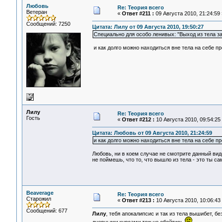
Любовь
Re: Теория всего
Ветеран
«
Ответ #211 :
09 Августа 2010, 21:24:59 
Сообщений: 7250
Цитата: Лилу от 09 Августа 2010, 19:50:27
Специально для особо ленивых: "Выход из тела за
и как долго можно находиться вне тела на себе п
Лилу
Re: Теория всего
Гость
«
Ответ #212 :
10 Августа 2010, 09:54:25
Цитата: Любовь от 09 Августа 2010, 21:24:59
и как долго можно находиться вне тела на себе п
Любовь, ни в коем случае не смотрите данный видео
не поймешь, что то, что вышло из тела - это ты с
Beaverage
Re: Теория всего
Старожил
«
Ответ #213 :
10 Августа 2010, 10:06:43
Сообщений: 677
Лилу
, тебя апокалипсис и так из тела вышибет, бе