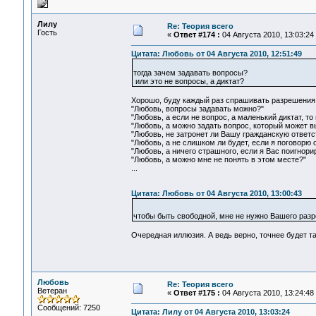
Лилу
Re: Теория всего
Гость
«
Ответ #174 :
04 Августа 2010, 13:03:24
Цитата: Любовь от 04 Августа 2010, 12:51:49
тогда зачем задавать вопросы?
или это не вопросы, а диктат?
Хорошо, буду каждый раз спрашивать разрешения 
"Любовь, вопросы задавать можно?"
"Любовь, а если не вопрос, а маленький диктат, то
"Любовь, а можно задать вопрос, который может в
"Любовь, не затронет ли Вашу гражданскую ответст
"Любовь, а не слишком ли будет, если я поговорю 
"Любовь, а ничего страшного, если я Вас поигнори
"Любовь, а можно мне не понять в этом месте?"
...
Цитата: Любовь от 04 Августа 2010, 13:00:43
чтобы быть свободной, мне не нужно Вашего ра
Очередная иллюзия. А ведь верно, точнее будет т
Любовь
Re: Теория всего
Ветеран
«
Ответ #175 :
04 Августа 2010, 13:24:48
Сообщений: 7250
Цитата: Лилу от 04 Августа 2010, 13:03:24