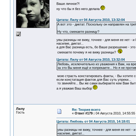
Ваше личное?!
ну что бы я без него делала
Цитата: Лилу от 04 Августа 2010, 13:32:04
А вот это - диктат. Поскольку он направлен на 
Ну что, смекаете разницу?
увы разницы не вижу, точнее - для меня ее нет - 
насилие, диктат...
а для Вас разница есть, бо Ваше разрешение - это
смекаете почему я не вижу разницы?
Цитата: Лилу от 04 Августа 2010, 13:32:04
Любовь, исключительно из уважения к Вам, на вр
за это Вы меня ещё и попрекаете... Но я не против
мою страсть констатировать факты, - Вы хотите ск
если констатация фактов для Вас суть упреки...
то звиняйте... Вы же сами выбираете кем Вам быт
а я уважаю Ваш выбор
Лилу
Re: Теория всего
Гость
«
Ответ #179 :
04 Августа 2010, 14:55:55
Цитата: Любовь от 04 Августа 2010, 14:18:01
увы разницы не вижу, точнее - для меня ее нет - 
насилие, диктат...