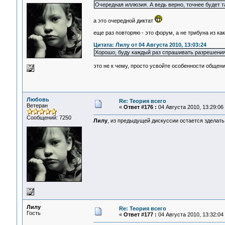
Очередная иллюзия. А ведь верно, точнее будет т
а это очередной диктат
еще раз повторяю - это форум, а не трибуна из ка
Цитата: Лилу от 04 Августа 2010, 13:03:24
Хорошо, буду каждый раз спрашивать разрешения
это не к чему, просто усвойте особенности общения
Любовь
Re: Теория всего
Ветеран
«
Ответ #176 :
04 Августа 2010, 13:29:06
Сообщений: 7250
Лилу
, из предыдущей дискуссии остается зделать
Лилу
Re: Теория всего
Гость
«
Ответ #177 :
04 Августа 2010, 13:32:04