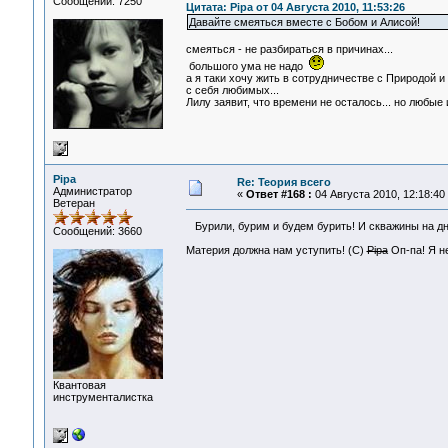
Сообщений: 7250
Цитата: Pipa от 04 Августа 2010, 11:53:26
Давайте смеяться вместе с Бобом и Алисой!
смеяться - не разбираться в причинах...
большого ума не надо
а я таки хочу жить в сотрудничестве с Природой и
с себя любимых...
Лилу заявит, что времени не осталось... но любые 
Pipa
Re: Теория всего
Администратор
«
Ответ #168 :
04 Августа 2010, 12:18:40
Ветеран
Бурили, бурим и будем бурить! И скважины на д
Сообщений: 3660
Материя должна нам уступить! (С)
Pipa
Оп-па! Я н
Квантовая
инструменталистка