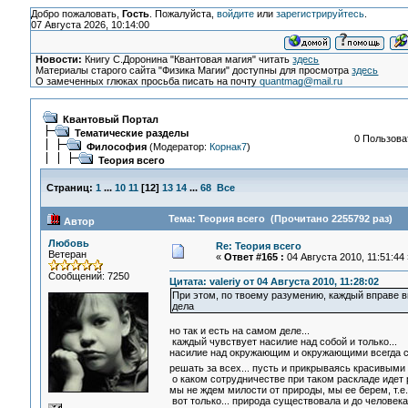
Добро пожаловать,
Гость
. Пожалуйста,
войдите
или
зарегистрируйтесь
.
07 Августа 2026, 10:14:00
Новости:
Книгу С.Доронина "Квантовая магия" читать
здесь
Материалы старого сайта "Физика Магии" доступны для просмотра
здесь
О замеченных глюках просьба писать на почту
quantmag@mail.ru
Квантовый Портал
Тематические разделы
0 Пользоват
Философия
(Модератор:
Корнак7
)
Теория всего
Страниц:
1
...
10
11
[
12
]
13
14
...
68
Все
Тема: Теория всего (Прочитано 2255792 раз)
Автор
Любовь
Re: Теория всего
Ветеран
«
Ответ #165 :
04 Августа 2010, 11:51:44 
Сообщений: 7250
Цитата: valeriy от 04 Августа 2010, 11:28:02
При этом, по твоему разумению, каждый вправе в
дела
но так и есть на самом деле...
каждый чувствует насилие над собой и только...
насилие над окружающим и окружающими всегда с
решать за всех... пусть и прикрываясь красивыми
о каком сотрудничестве при таком раскладе идет 
мы не ждем милости от природы, мы ее берем, т.е
вот только... природа существовала и до человека 