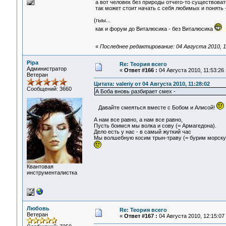
а вот человек без природы отчего-то существовать
так может стоит начать с себя любимых и понять 
(гыы...
как и форум до Виталюсика - без Виталюсика
«
Последнее редактирование: 04 Августа 2010, 1
Pipa
Re: Теория всего
Администратор
«
Ответ #166 :
04 Августа 2010, 11:53:26 
Ветеран
Цитата: valeriy от 04 Августа 2010, 11:28:02
Сообщений: 3660
А Боба вновь разбирает смех -
Давайте смеяться вместе с Бобом и Алисой!
А нам все равно, а нам все равно,
Пусть боимся мы волка и сову (= Армагедона).
Дело есть у нас - в самый жуткий час
Мы волшебную косим трын-траву (= бурим морску
Квантовая
инструменталистка
Любовь
Re: Теория всего
Ветеран
«
Ответ #167 :
04 Августа 2010, 12:15:07