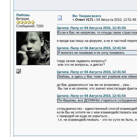
Любовь
Re: Теория всего
Ветеран
«
Ответ #171 :
04 Августа 2010, 12:51:49
Сообщений: 7250
Цитата: Лилу от 04 Августа 2010, 12:41:54
Если я Вас не напрягаю, то откуда такое страст
я вроде как пишу на форуме, а не в частной перепи
Цитата: Лилу от 04 Августа 2010, 12:41:54
Я многого не понимаю и не хочу понимать
тогда зачем задавать вопросы?
или это не вопросы, а диктат?
Цитата: Лилу от 04 Августа 2010, 12:41:54
Любовь, а здесь у Вас тоже нет упрёков или обви
до Вас докричаться так же не возможно... увы...
Вы так и не поняли, что значит констатация факто
Цитата: Лилу от 04 Августа 2010, 12:41:54
По-Вашему, все ДОЛЖНЫ стараться сотрудничать?
сотрудничество - единственный способ взаимодейс
если Вы не хотите ни с кем взаимодействовать ва
с природой ни куда не укрыться...
т.е. не взаимодействовать - это по сути не быть, не