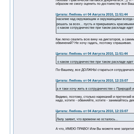
Любовь! Практически пытаюсь докричаться...)) Я -
образом не смогу оценить по достоинству все Ваш
Цитата: Любовь от 04 Августа 2010, 11:51:44
насилие над окружающим и окружающими всегда с
решать за всех... пусть и прикрываясь красивыми
о каком сотрудничестве при таком раскладе идет 
Как легко свалить всю вину на диктаторов, а сами
обвинений? Не хочу гадать, поэтому спрашиваю.
Цитата: Любовь от 04 Августа 2010, 11:51:44
о каком сотрудничестве при таком раскладе идет 
По-Вашему, все ДОЛЖНЫ стараться сотрудничать?
Цитата: Любовь от 04 Августа 2010, 12:15:07
а я таки хочу жить в сотрудничестве с Природой и
Видимо, поэтому, столько нареканий и претензий в
надо, хотите - обвиняйте, хотите - занимайтесь де
Цитата: Любовь от 04 Августа 2010, 12:15:07
Лилу заявит, что времени не осталось...
А что, ИМЕЮ ПРАВО! Или Вы можете мне запрет