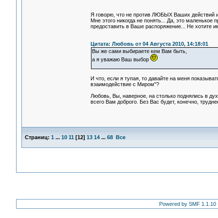
Я говорю, что не против ЛЮБЫХ Ваших действий 
Мне этого никогда не понять... Да, это маленькое 
предоставить в Ваше распоряжение... Не хотите и
Цитата: Любовь от 04 Августа 2010, 14:18:01
Вы же сами выбираете кем Вам быть,
а я уважаю Ваш выбор
И что, если я тупая, то давайте на меня показыв
взаимодействие с Миром"?
Любовь, Вы, наверное, на столько поднялись в дух
всего Вам доброго. Без Вас будет, конечно, трудн
Страниц:
1
...
10
11
[
12
]
13
14
...
68
Все
Powered by SMF 1.1.10