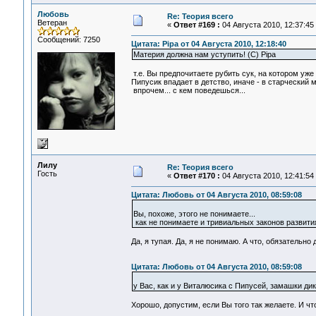
Любовь
Re: Теория всего
Ветеран
«
Ответ #169 :
04 Августа 2010, 12:37:45
Сообщений: 7250
Цитата: Pipa от 04 Августа 2010, 12:18:40
Материя должна нам уступить! (С) Pipa
т.е. Вы предпочитаете рубить сук, на котором уже
Пипусик впадает в детство, иначе - в старческий м
впрочем... с кем поведешься...
Лилу
Re: Теория всего
Гость
«
Ответ #170 :
04 Августа 2010, 12:41:54
Цитата: Любовь от 04 Августа 2010, 08:59:08
Вы, похоже, этого не понимаете...
как не понимаете и тривиальных законов развития 
Да, я тупая. Да, я не понимаю. А что, обязательно
Цитата: Любовь от 04 Августа 2010, 08:59:08
у Вас, как и у Виталюсика с Пипусей, замашки дик
Хорошо, допустим, если Вы того так желаете. И чт