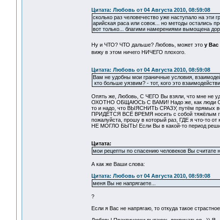
Цитата: Любовь от 04 Августа 2010, 08:59:08
сколько раз человечество уже наступало на эти г
арийская раса или совок... но методы остались пре
вот только... благими намерениями вымощена дорог
Ну и ЧТО? ЧТО дальше? Любовь, может это
у Вас
вижу в этом ничего НИЧЕГО плохого.
Цитата: Любовь от 04 Августа 2010, 08:59:08
Вам не удобны мои граничные условия, взаимодейс
кто больше уязвим? - тот, кого это взаимодействие
Опять же, Любовь, С ЧЕГО Вы взяли, что мне не
ОХОТНО ОБЩАЮСЬ С ВАМИ! Надо же, как люди САМИ
то и надо, что ВЫЯСНИТЬ СРАЗУ, путём прямых во
ПРИДЁТСЯ ВСЁ ВРЕМЯ носить с собой тяжёлым гру
пожалуйста, прошу в который раз, ГДЕ я что-то от
НЕ МОГЛО БЫТЬ! Если Вы в какой-то период реши
Цитата:
мои рецепты по спасению человеков Вы считате
А как же Ваши слова:
Цитата: Любовь от 04 Августа 2010, 08:59:08
меня Вы не напрягаете...
?
Если я Вас не напрягаю, то откуда такое страстн