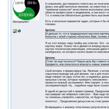
К сожалению, достоверного ответа мы не получил
фокус или действительно явление, не известное с
"приемная комиссия" качественно выполнила свою
области профессоров и академиков, и они могут с
Т.е. в комиссии обязательно должен быть высоко
Есть и несколько вариантов задач, которые я бы 
Материалист
глазами.
Цитата:
А дальше то, что в традиционную научную карти
попыток с моей стороны объяснить Вам, почему н
Я на этот вопрос пару-тройку раз отвечал. Это -
картину мира. Только так и движется вперед наук
научно-техническая революция, описанная давно 
калейдоскоп, из которого ничего вывести невозмо
Цитата:
Стоит ли ещё пытаться? Какую цель Вы ставите п
предмете, или попытаться впихнуть новые знания 
Cвой интерес я формулирую так. Явление, о котор
серьезные выводы как для физики, так и для психо
люди говорят не одну сотню лет, а надежных дока
прошлые случаи, которые проверить невозможно - в
провести нужный эксперимент. Мне говорят: а чег
экспериментируй. Ну... подобное надо было сказать
В одной из дискуссий я привел пример. Предположи
пассажирам так небрежно советуют: - Вам надо лете
ты сможешь управлять самолетом, не будучи пилот
полететь!... Продолжения дискуссии на этом уров
Возвращаясь к анализу полученных результатов (е