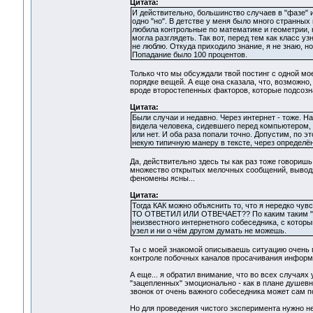
Цитата:
И действительно, большинство случаев в "фазе" и
одно "но". В детстве у меня было много странных
любила контрольные по математике и геометрии, к
могла разглядеть. Так вот, перед тем как класс 
не люблю. Откуда приходило знание, я не знаю, но
Попадание было 100 процентов.
Только что мы обсуждали твой постинг с одной мо
порядке вещей. А еще она сказала, что, возможн
вроде второстепенных факторов, которые подсозн
Цитата:
Были случаи и недавно. Через интернет - тоже. Н
видела человека, сидевшего перед компьютером, 
или нет. И оба раза попали точно. Допустим, по 
некую типичную манеру в тексте, через определён
Да, действительно здесь ты как раз тоже говориш
множество открытых мелочных сообщений, выводя 
феномены ясны...
Цитата:
Тогда КАК можно объяснить то, что я нередко чу
ТО ОТВЕТИЛ ИЛИ ОТВЕЧАЕТ?? По каким таким "ко
неизвестного интернетного собеседника, с которы
узел и ни о чём другом думать не можешь.
Ты с моей знакомой описываешь ситуацию очень п
контроле побочных каналов просачивания информа
А еще... я обратил внимание, что во всех случаях
"зацепленных" эмоционально - как в плане душевно
звонок от очень важного собеседника может сам 
Но для проведения чистого эксперимента нужно н