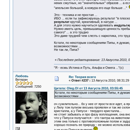
неких смутных, но "значительных" образов ... а е
"апельсин большой, а кожура его еще больше ..."
Это - техника и не простая ...
ИБО ... если ты зафиксируешь результат "в плоско
результат
крутой, креативный, в натуре ...
А для этого нужно научиться одолевать
индульги
Нужно иметь цель, превышающую ценность пребыва
самого" ... а это трудно
Это даже трудней чем слезть с наркотика, это труд
Кстати, по некоторым сообщениям Пипы, я думаю, 
возможностями ...
Не так ли, Пипа?
«
Последнее редактирование: 13 Августа 2010, 04
"Я - есмь Истина и Путь, Альфа и Омега ..."(с)
Любовь
Re: Теория всего
Ветеран
«
Ответ #237 :
13 Августа 2010, 08:31:29
Сообщений: 7250
Цитата: Oleg.Ol от 13 Августа 2010, 03:55:45
Кстати, по некоторым сообщениям Пипы, я думаю, 
возможностями ...
оч сумлительно... бо у нее от ярости все идет, а 
у Лилу тож пупизм весьма проявлен и так же склон
кристалла, а у Пипуси - твердого кристалла...
не стоит забывать и про фазу воплощения, она вн
что у Пипуси получается - это тантра на животном 
этим она только с противоположным полом и задур
хорошо познать ее природу - ее можно использоват
а не куда Пипуся вывезет