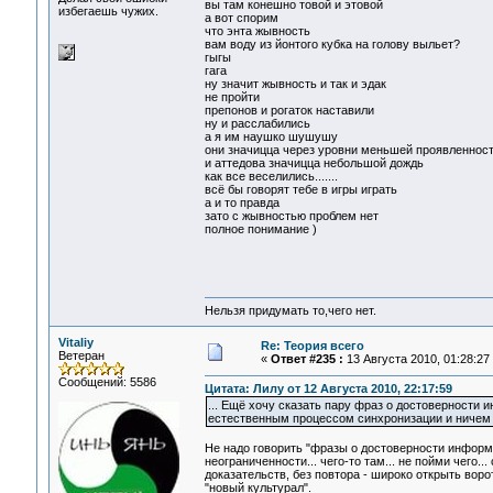
вы там конешно товой и этовой
избегаешь чужих.
а вот спорим
что энта жывность
вам воду из йонтого кубка на голову выльет?
гыгы
гага
ну значит жывность и так и эдак
не пройти
препонов и рогаток наставили
ну и расслабились
а я им наушко шушушу
они значицца через уровни меньшей проявленнос
и аттедова значицца небольшой дождь
как все веселились.......
всё бы говорят тебе в игры играть
а и то правда
зато с жывностью проблем нет
полное понимание )
Нельзя придумать то,чего нет.
Vitaliy
Re: Теория всего
Ветеран
«
Ответ #235 :
13 Августа 2010, 01:28:27
Сообщений: 5586
Цитата: Лилу от 12 Августа 2010, 22:17:59
... Ещё хочу сказать пару фраз о достоверности 
естественным процессом синхронизации и ничем 
Не надо говорить "фразы о достоверности информ
неограниченности... чего-то там... не пойми чего
доказательств, без повтора - широко открыть ворот
"новый культурал".