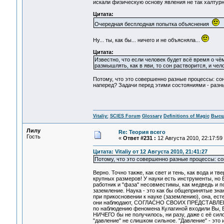
искали физическую основу явления не так халтурно
Цитата:
Очередная бесплодная попытка объяснения
Ну... ты, как бы... ничего и не объясняла...
Цитата:
Известно, что если человек будет всё время о чём
размышлять, как в яви, то сон растворится, и чел
Потому, что это совершенно разные процессы: сон
наперед? Задачи перед этими состояниями - разны
Vitaliy:
SCIES Forum
Glossary
Definitions of Magic
Высш
Лилу
Re: Теория всего
Гость
«
Ответ #231 :
12 Августа 2010, 22:17:59
Цитата: Vitaliy от 12 Августа 2010, 21:41:27
Потому, что это совершенно разные процессы: сон
Верно. Точно также, как свет и тень, как вода и т
крупных размеров! У науки есть инструменты, но 
работник и "фаза" несовместимы, как медведь и по
заземление. Наука - это как бы общепринятые знан
при прикосновении к науке (заземлению), она, е
они наблюдают, СОГЛАСНО СВОИХ ПРЕДСТАВЛЕНИЙ.
по наблюдению феномена Кулагиной входили Вы, Ви
НИЧЕГО бы не получилось, ни разу, даже с её сил
"давление" не слишком сильное. "Давление" - это и