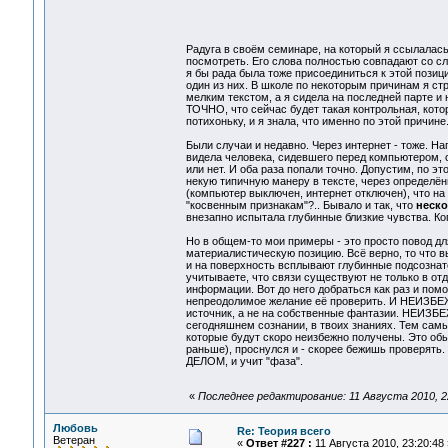
Радуга в своём семинаре, на который я ссылалась
посмотреть. Его слова полностью совпадают со сл
я бы рада была тоже присоединиться к этой позици
один из них. В школе по некоторым причинам я ст
мелким текстом, а я сидела на последней парте и 
ТОЧНО, что сейчас будет такая контрольная, кото
потихоньку, и я знала, что именно по этой причин
Были случаи и недавно. Через интернет - тоже. На
видела человека, сидевшего перед компьютером, о
или нет. И оба раза попали точно. Допустим, по 
некую типичную манеру в тексте, через определённ
(компьютер выключен, интернет отключен), что
"косвенным признакам"?.. Бывало и так, что
неско
внезапно испытала глубинные близкие чувства. Ко
Но в общем-то мои примеры - это просто повод дл
материалистическую позицию. Всё верно, то что в
и на поверхность всплывают глубинные подсознател
учитываете, что связи существуют не только в о
информации. Вот до него добраться как раз и помо
непреодолимое желание её проверить. И НЕИЗБЕ
источник, а не на собственные фантазии. НЕИ
сегодняшнем сознании, в твоих знаниях. Тем самым
которые будут скоро неизбежно получены. Это обыч
раньше), проснулся и - скорее бежишь проверять.
ДЕЛОМ, и учит "фаза".
«
Последнее редактирование: 11 Августа 2010, 2
Любовь
Re: Теория всего
Ветеран
«
Ответ #227 :
11 Августа 2010, 23:20:48 