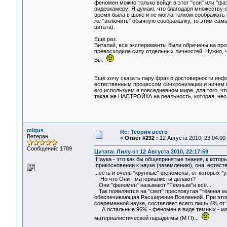
феномен можно только войдя в этот "сон" или "фаз
видеокамеру! Я думаю, что благодаря множеству 
время была в шоке и не могла толком соображать
же "включить" обычную соображалку, то этим сам
цитата).
Ещё раз.
Виталий, все эксперименты были обречены на пров
превосходила силу отдельных личностей. Нужно, ч
Вы.
Ещё хочу сказать пару фраз о достоверности инфо
естественным процессом синхронизации и ничем н
его используем в повседневном мире, для того, 
такая же НАСТРОЙКА на реальность, которая, нес
migus
Re: Теория всего
Ветеран
«
Ответ #232 :
12 Августа 2010, 23:04:00
Сообщений: 1789
Цитата: Лилу от 12 Августа 2010, 22:17:59
Наука - это как бы общепринятые знания, к котор
прикосновении к науке (заземлению), она, естест
...есть и очень "крупные" феномены, от которых "
Но что Они - материалисты делают?
Они "феномен" называют "Тёмным"и всё...
Так появляется на "свет" пресловутая "тёмная мат
обеспечивающая Расширение Вселенной. При этом, 
современной науке, составляет всего лишь 4% от
А остальные 96% - феномен в виде темных - матер
материалистической парадигмы (М П)...