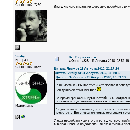
Сообщений: 7250
Лилу
, я много писала на форуме о подобном лично
Vitaliy
Re: Теория всего
Ветеран
«
Ответ #228 :
11 Августа 2010, 23:51:19 
Сообщений: 5586
Цитата: Лилу от 11 Августа 2010, 22:27:26
Цитата: Vitaliy от 11 Августа 2010, 11:40:17
Цитата: Любовь от 11 Августа 2010, 10:53:13
а не могли бы Вы посетить Виталюсика и поведа
он давно об этом мечтает
Во время трансовых путешествий, ВТО, астральны
сознании и подсознании, а не в каком-то призрачн
Материалист
Радуга в своём семинаре, на который я ссылалась
посмотреть. Его слова полностью совпадают со с
Я еще не добрался до этого места... но, по старо
выспрашивал - а не делались ли объективные пров