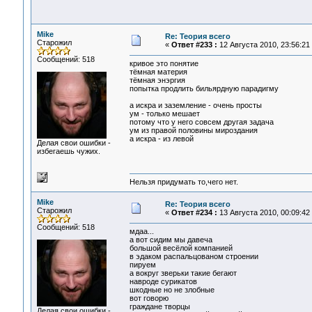
Mike
Re: Теория всего
Старожил
«
Ответ #233 :
12 Августа 2010, 23:56:21
Сообщений: 518
кривое это понятие
тёмная материя
тёмная энэргия
попытка продлить бильярдную парадигму
а искра и заземление - очень просты
ум - только мешает
потому что у него совсем другая задача
ум из правой половины мироздания
а искра - из левой
Делая свои ошибки -
избегаешь чужих.
Нельзя придумать то,чего нет.
Mike
Re: Теория всего
Старожил
«
Ответ #234 :
13 Августа 2010, 00:09:42
Сообщений: 518
мдаа...
а вот сидим мы давеча
большой весёлой компанией
в эдаком распальцованом строении
пируем
а вокруг зверьки такие бегают
навроде сурикатов
шкодные но не злобные
вот говорю
граждане творцы
Делая свои ошибки -