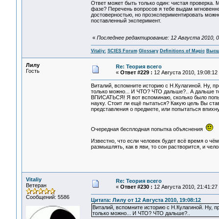
Ответ может быть только один: чистая проверка. 
фазе? Перечень вопросов я тебе выдам мгновенно.
достоверностью, но проэкспериментировать можно.
поставленный эксперимент.
«
Последнее редактирование: 12 Августа 2010, 00:
Vitaliy:
SCIES Forum
Glossary
Definitions of Magic
Высш
Лилу
Re: Теория всего
Гость
«
Ответ #229 :
12 Августа 2010, 19:08:12
Виталий, вспомните историю с Н.Кулагиной. Ну, п
только можно... И ЧТО? ЧТО дальше?.. А дальше т
ВПИСАТЬСЯ! Я вот вспоминаю, сколько было попы
науку. Стоит ли ещё пытаться? Какую цель Вы ста
представления о предмете, или попытаться впихну
Очередная бесплодная попытка объяснения
Известно, что если человек будет всё время о чём-
размышлять, как в яви, то сон растворится, и чел
Vitaliy
Re: Теория всего
Ветеран
«
Ответ #230 :
12 Августа 2010, 21:41:27
Сообщений: 5586
Цитата: Лилу от 12 Августа 2010, 19:08:12
Виталий, вспомните историю с Н.Кулагиной. Ну, п
только можно... И ЧТО? ЧТО дальше?..