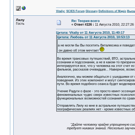
Vitaliy:
SCIES Forum
Glossary
Definitions of Magic
Высш
Лилу
Re: Теория всего
Гость
«
Ответ #226 :
11 Августа 2010, 22:27:26 
Цитата: Vitaliy от 11 Августа 2010, 11:40:17
Цитата: Любовь от 11 Августа 2010, 10:53:13
а не могли бы Вы посетить Виталюсика и поведат
он давно об этом мечтает
Во время трансовых путешествий, ВТО, астральны
сознании и подсознании, а не в каком-то призрач
интегрируется все, что у человека на этот счет е
фильмов, рассказов очевидцев... Наверное, возмо
Аналогично, мы можем общаться с ушедшими от на
поведения. Из этих компонент и могут синтезиро
пути. Во время подобного сеанса будет моделиро
Учение Радуги о фазе - это просто квинт-эссенци
феноменальных чудес сверх известных психологи
функциональных возможностей сознания по срав
Отправлять Лилу ко мне в астральное путешестви
географических реалиях нет - кроме известных об
"Дайте человеку крайне упрощенную сис
требует никаких знаний. Несколько зауч