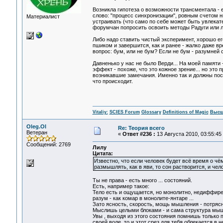
Возникла гипотеза о возможности трансментала - 
слово: "процесс синхронизации", ровным счетом н
Материалист
устраивать (что само по себе может быть увлекат
форумчан попросить освоить методы Радуги или лю
Либо надо ставить чистый эксперимент, хорошо его
пшиком и завершится, как и ранее - жалко даже вр
вопрос: бум, или не бум? Если не бум - разумней 
Давненько у нас не было Верди... На моей памяти
эффект - похоже, что это кожное зрение... но это
возникавшие замечания. Именно так и должны пост
что происходит.
Vitaliy:
SCIES Forum
Glossary
Definitions of Magic
Высш
Oleg.Ol
Re: Теория всего
Ветеран
«
Ответ #236 :
13 Августа 2010, 03:55:45
Сообщений: 2769
Лилу
Цитата:
Известно, что если человек будет всё время о чём
размышлять, как в яви, то сон растворится, и чел
Ты не права - есть много ... состояний.
Есть, например такое:
Тело есть и ощущается, но монолитно, недиффиренц
разум - как комар в монолите-янтаре ...
Зато ясность, скорость, мощь мышления - потрясн
Мыслишь целыми блоками - и сама структура мышл
Увы , выходя из этого состояния помнишь только п
своей воле, то и этот срез для тебя облекается 