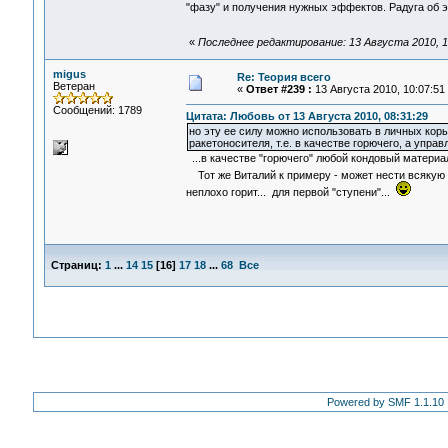
"фазу" и получения нужных эффектов. Радуга об
«
Последнее редактирование: 13 Августа 2010, 1
migus
Re: Теория всего
Ветеран
«
Ответ #239 :
13 Августа 2010, 10:07:51
Сообщений: 1789
Цитата: Любовь от 13 Августа 2010, 08:31:29
но эту ее силу можно использовать в личных кор
ракетоносителя, т.е. в качестве горючего, а управ
...в качестве "горючего" любой кондовый материа
Тот же Виталий к примеру - может нести всяку
неплохо горит... для первой "ступени"...
Страниц:
1
...
14
15
[
16
]
17
18
...
68
Все
Powered by SMF 1.1.10