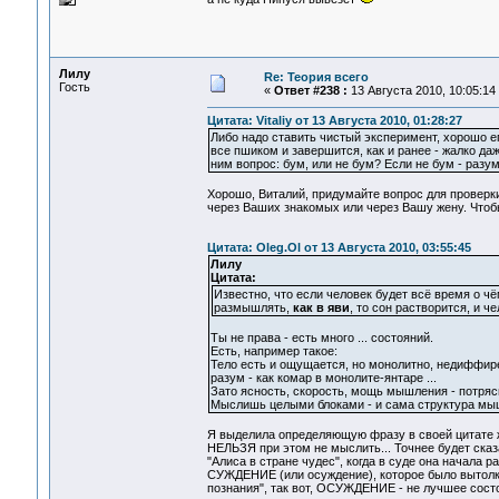
Лилу
Re: Теория всего
Гость
«
Ответ #238 :
13 Августа 2010, 10:05:14
Цитата: Vitaliy от 13 Августа 2010, 01:28:27
Либо надо ставить чистый эксперимент, хорошо ег
все пшиком и завершится, как и ранее - жалко да
ним вопрос: бум, или не бум? Если не бум - разум
Хорошо, Виталий, придумайте вопрос для проверки
через Ваших знакомых или через Вашу жену. Чтоб
Цитата: Oleg.Ol от 13 Августа 2010, 03:55:45
Лилу
Цитата:
Известно, что если человек будет всё время о чё
размышлять,
как в яви
, то сон растворится, и ч
Ты не права - есть много ... состояний.
Есть, например такое:
Тело есть и ощущается, но монолитно, недиффиренц
разум - как комар в монолите-янтаре ...
Зато ясность, скорость, мощь мышления - потряс
Мыслишь целыми блоками - и сама структура мышл
Я выделила определяющую фразу в своей цитате 
НЕЛЬЗЯ при этом не мыслить... Точнее будет сказа
"Алиса в стране чудес", когда в суде она начала 
СУЖДЕНИЕ (или осуждение), которое было вытолкн
познания", так вот, ОСУЖДЕНИЕ - не лучшее состоя