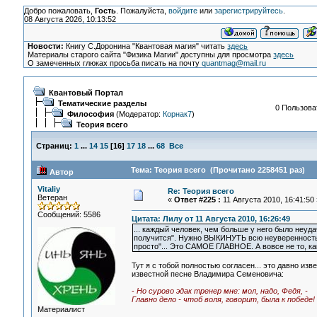
Добро пожаловать,
Гость
. Пожалуйста,
войдите
или
зарегистрируйтесь
.
08 Августа 2026, 10:13:52
Новости:
Книгу С.Доронина "Квантовая магия" читать
здесь
Материалы старого сайта "Физика Магии" доступны для просмотра
здесь
О замеченных глюках просьба писать на почту
quantmag@mail.ru
Квантовый Портал
Тематические разделы
0 Пользоват
Философия
(Модератор:
Корнак7
)
Теория всего
Страниц:
1
...
14
15
[
16
]
17
18
...
68
Все
Тема: Теория всего (Прочитано 2258451 раз)
Автор
Vitaliy
Re: Теория всего
Ветеран
«
Ответ #225 :
11 Августа 2010, 16:41:50 
Сообщений: 5586
Цитата: Лилу от 11 Августа 2010, 16:26:49
... каждый человек, чем больше у него было неуд
получится". Нужно ВЫКИНУТЬ всю неуверенность. 
просто"... Это САМОЕ ГЛАВНОЕ. А вовсе не то, как
Тут я с тобой полностью согласен... это давно изв
известной песне Владимира Семеновича:
-
Но сурово эдак тренер мне: мол, надо, Федя, -
Главно дело - чтоб воля, говорит, была к победе!
Материалист