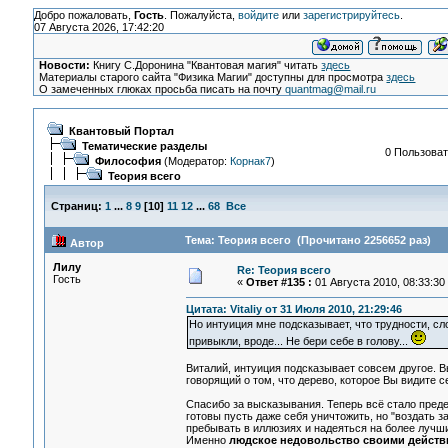
Добро пожаловать,
Гость
. Пожалуйста,
войдите
или
зарегистрируйтесь
.
07 Августа 2026, 17:42:20
Новости:
Книгу С.Доронина "Квантовая магия" читать
здесь
Материалы старого сайта "Физика Магии" доступны для просмотра
здесь
О замеченных глюках просьба писать на почту
quantmag@mail.ru
Квантовый Портал
Тематические разделы
0 Пользоват
Философия
(Модератор:
Корнак7
)
Теория всего
Страниц:
1
...
8
9
[
10
]
11
12
...
68
Все
Тема: Теория всего (Прочитано 2256652 раз)
Автор
Лилу
Re: Теория всего
Гость
«
Ответ #135 :
01 Августа 2010, 08:33:30
Цитата: Vitaliy от 31 Июля 2010, 21:29:46
Но интуиция мне подсказывает, что трудности, сло
привыкли, вроде... Не бери себе в голову...
Виталий, интуиция подсказывает совсем другое. В
говорящий о том, что дерево, которое Вы видите с
Спасибо за высказывания. Теперь всё стало преде
готовы пусть даже себя уничтожить, но "воздать за
пребывать в иллюзиях и надеяться на более лучши
Именно
людское недовольство своими действ