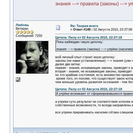
знания ---> правила (законы) ---> у
Любовь
Re: Теория всего
Ветеран
«
Ответ #149 :
02 Августа 2010, 23:37:08
Сообщений: 7250
Цитата: Лилу от 02 Августа 2010, 22:27:18
Пока наблюдаю такую цепочку:
знания ---> правила (законы) ---> упрёки (насилие)
мой личный опыт строит иную цепочку:
законы (не нами установленные) ---> знания (уже 
далее две ветки:
первая - знания, искажающие законы, приводят к а
вторая - знания, не искажающие законы, приводят 
но это крайние состояния, есть множество промежут
кроме того, оч похоже, что существует закон кот
чем меньше уровень развития осознания - тем бол
Цитата: Лилу от 02 Августа 2010, 22:27:18
А упрёки возникают от сформировавшихся правил
а упреки суть результат не соответствия хотелок 
собственные возможности, то всегда направлены во
все упреки приравнивать насилию сётаки слишком,