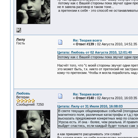
потому как с Вашей стороны пока звучат одни прете
не я завела разговор в таком тоне...
а претензии к себя - это способ не останавливатьс
Лилу
Re: Теория всего
Гость
«
Ответ #139 :
02 Августа 2010, 14:51:35
Цитата: Любовь от 02 Августа 2010, 12:01:40
потому как с Вашей стороны пока звучат одни прете
Насчёт того, что "с моей стороны звучат одни прет
это может быть, т.к. никто от претензий не застра
кому-то претензии. Чтобы я могла поработать над 
Любовь
Re: Теория всего
Ветеран
«
Ответ #140 :
02 Августа 2010, 16:03:35
Сообщений: 7250
Цитата: Лилу от 31 Июля 2010, 16:08:03
В свете текущих общемировых событий (погодные
магнитного поля, различные катастрофы и т.д.)
высказать предложения конкретных мер по спасен
Угроза есть. И она - более, чем реальна. И прави
выйдет спастись, если каждый будет только сам з
а как прикажете расценивать эти слова?
Вы хотите взять на себя руководство анализом к