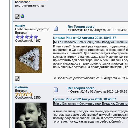
Квантовая
инструменталистка
valeriy
Re: Теория всего
Глобальный модератор
«
Ответ #143 :
02 Августа 2010, 19:04:18
Ветеран
Цитата: Pipa от 02 Августа 2010, 18:46:37
Сообщений: 4167
Мы с Виталием - близнецы, знак Воздуха. Огонь 
К чему это? На первый раз надо ввести драконовс
например, в Сингапуре относительно брошенной б
пикниках с пивком? Для этого следует обустроить
костры и готовить на них шашлыки. Именно так сд
приготовить для себя жаренное мясо. Эти зоны п
армия служащих в таких зонах отдыха и наряды с
неимоверные затраты на последствия пожарищ, кот
«
Последнее редактирование: 03 Августа 2010, 08
Любовь
Re: Теория всего
Ветеран
«
Ответ #144 :
02 Августа 2010, 19:59:18
Сообщений: 7250
Цитата: Pipa от 02 Августа 2010, 18:46:37
Мы с Виталием - близнецы, знак Воздуха. Огонь 
я тоже по знаку - воздух, но такой дурью не страда
потому как умею собственной шкурой чувствовать
потому подобные заявления как и безответственно
опять же... сужу, как всегда, по себе любимой...