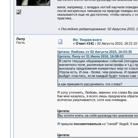
меня, например, с младых ногтей научили поведен
после воскресных пикников на природе пожары всп
оказывается еще не достаточно, чтобы начать с с
практика...
«
Последнее редактирование: 02 Августа 2010, 1
Лилу
Re: Теория всего
Гость
«
Ответ #141 :
02 Августа 2010, 18:21:10
Цитата: Любовь от 02 Августа 2010, 16:03:35
Цитата: Лилу от 31 Июля 2010, 16:08:03
В свете текущих общемировых событий (погодны
магнитного поля, различные катастрофы и т.д.)
высказать предложения конкретных мер по спасе
Угроза есть. И она - более, чем реальна. И прави
выйдет спастись, если каждый будет только сам з
а как прикажете расценивать эти слова?
Я хочу уточнить, Любовь, именно эти слова Вы ра
Как мне казалось, я всего лишь предлагала обра
всячески умалчивается, хотя она очевидна.
Цитата:
Вы хотите взять на себя руководство анализом к
Я пришла
посоветоваться
со "своей" бедой. К в
Цитата: