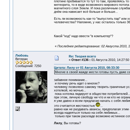
плотине пробивается то тут то там, проявляясь то 
метеорита, то в виде возможного мирового потопа
магнитного слоя Земли. И пока различным службам
днём она нависает всё больше и больше...
Есть ли возможность как-то "выпустить пар" или 
человечества? Напомню, у нас осталось только 36
Какой "код" надо ввести "в компьютер"?
«
Последнее редактирование: 02 Августа 2010, 1
Любовь
Re: Теория всего
Ветеран
«
Ответ #136 :
01 Августа 2010, 14:27:50
Сообщений: 7250
Цитата: Лилу от 01 Августа 2010, 08:33:30
Многие в своей жажде мести готовы пусть даже се
забавное понимание...
и почему речь идет о многих?
человеку позволено самому творить граничные усл
хотелкой, но мочью...
пока хотелка лидирует в обществе потребителей...
при этом, личную свободу ни что и ни кто не огран
я уже давно и всем предлагаю начать с себя люби
это считается жестокостью
...
равно как не раздавать авансы, предполагая этим 
всегда надеяться только на себя любимых...
только при таком раскладе возможно истинное сот
Лилу
, Вы готовы?