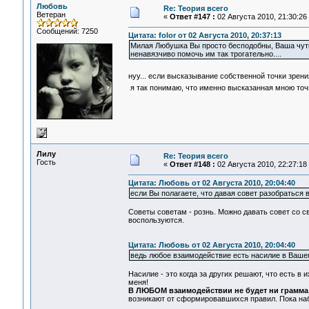
Любовь
Re: Теория всего
Ветеран
«
Ответ #147 :
02 Августа 2010, 21:30:26
Сообщений: 7250
Цитата: folor от 02 Августа 2010, 20:37:13
Милая Любушка Вы просто бесподобны, Ваша чутка
ненавязчиво помочь им так трогательно....
нуу... если высказывание собственной точки зрени
я так понимаю, что именно высказанная мною точ
Лилу
Re: Теория всего
Гость
«
Ответ #148 :
02 Августа 2010, 22:27:18
Цитата: Любовь от 02 Августа 2010, 20:04:40
если Вы полагаете, что давая совет разобраться 
Советы советам - рознь. Можно давать совет со св
воспользуются.
Цитата: Любовь от 02 Августа 2010, 20:04:40
ведь любое взаимодействие есть насилие в Ваше
Насилие - это когда за других решают, что есть в
меня!
В ЛЮБОМ взаимодействии не будет ни грамма 
возникают от сформировавшихся правил. Пока на