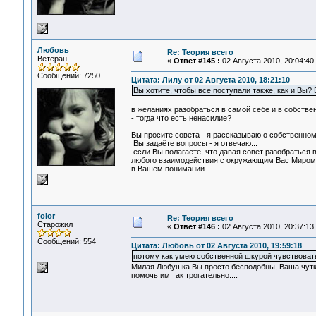
Любовь
Re: Теория всего
Ветеран
«
Ответ #145 :
02 Августа 2010, 20:04:40
Сообщений: 7250
Цитата: Лилу от 02 Августа 2010, 18:21:10
Вы хотите, чтобы все поступали также, как и Вы
в желаниях разобраться в самой себе и в собств
- тогда что есть ненасилие?
Вы просите совета - я рассказываю о собственном
Вы задаёте вопросы - я отвечаю...
если Вы полагаете, что давая совет разобраться в
любого взаимодействия с окружающим Вас Миром - 
в Вашем понимании...
folor
Re: Теория всего
Старожил
«
Ответ #146 :
02 Августа 2010, 20:37:13
Сообщений: 554
Цитата: Любовь от 02 Августа 2010, 19:59:18
потому как умею собственной шкурой чувствовать
Милая Любушка Вы просто бесподобны, Ваша чутка
помочь им так трогательно....