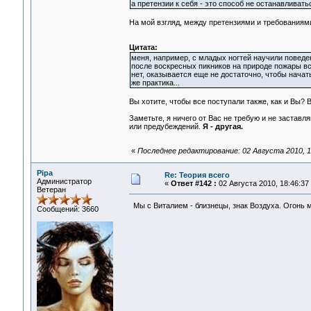
а претензии к себя - это способ не останавливать
На мой взгляд, между претензиями и требованиями
Цитата:
меня, например, с младых ногтей научили поведе
после воскресных пикников на природе пожары вс
нет, оказывается еще не достаточно, чтобы начат
же практика...
Вы хотите, чтобы все поступали также, как и Вы?
Заметьте, я ничего от Вас не требую и не заставл
или предубеждений.
Я - другая.
«
Последнее редактирование: 02 Августа 2010, 1
Pipa
Re: Теория всего
Администратор
«
Ответ #142 :
02 Августа 2010, 18:46:37
Ветеран
Мы с Виталием - близнецы, знак Воздуха. Огонь 
Сообщений: 3660