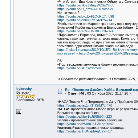
«Что Устроят Два Космических Объекта у Солнца в о
https://youtu.be/7D2JMmyWD9s?t=63
https://youtu.be/H_cmWAJDCvw?t=9
Нечто живое?
https://youtu.be/bvzEv91OcRE?t=898
https://youtu.be/cvbuOnh1AcI?t=214
Якобы выявили на Марсе странные узоры подожде
Внимание! Якобы ядра кометы Борисова (объект 2I
https://youtu.be/IRM2Hb6l0GU?t=374
“Ядро кометы Борисова, объект 2I/Borisov, имеет 
частиц, таких как толины, а также воды. Комета 
частиц водного льда, но при этом не имеет отлич
“Кометное ядро имеет низкое значение альбедо — 
https://nplus1.ru/news/2019/10/15/2I-Borisov-no-very
impressive#:~:text=Они%20пришли%20к%20выв
PS
«Подтверждены меняющие форму аномалии вокруг
https://youtu.be/sL73V9pnvnc
«
Последнее редактирование: 01 Октября 2025, 0
bykovsky
Re: «Телескоп Джеймс Уэбб». Большой взр
Ветеран
«
Ответ #46 :
03 Октября 2025, 21:14:20 »
Сообщений: 2878
«НАСА Только Что Подтвердило Дату Прибытия 3I
https://youtu.be/tax1mfTHSIM?t=470
3IATLAS пролетел мимо Марса первые результаты 
Большого взрыва не было
https://youtu.be/kbw1uJt0Sh0?t=223
Человек промежуточное звено эволюции
https://youtu.be/5Wk9GaTWLoo?t=42
Квантовый разум иерархическая матрица
https://youtu.be/TIDNYphAqCY?t=17