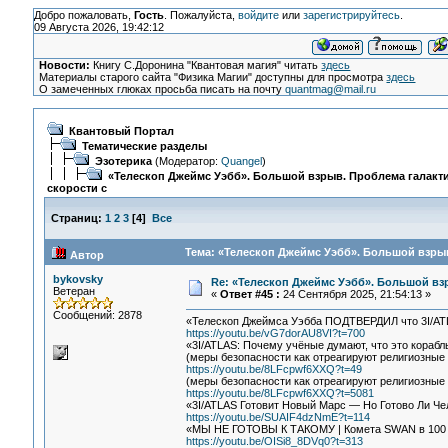
Добро пожаловать,
Гость
. Пожалуйста,
войдите
или
зарегистрируйтесь
.
09 Августа 2026, 19:42:12
Новости:
Книгу С.Доронина "Квантовая магия" читать
здесь
Материалы старого сайта "Физика Магии" доступны для просмотра
здесь
О замеченных глюках просьба писать на почту
quantmag@mail.ru
Квантовый Портал
Тематические разделы
Эзотерика
(Модератор:
Quangel
)
«Телескоп Джеймс Уэбб». Большой взрыв. Проблема галакти
скорости с
Страниц:
1
2
3
[
4
]
Все
Тема: «Телескоп Джеймс Уэбб». Большой взрыв
Автор
bykovsky
Re: «Телескоп Джеймс Уэбб». Большой взр
Ветеран
«
Ответ #45 :
24 Сентября 2025, 21:54:13 »
Сообщений: 2878
«Телескоп Джеймса Уэбба ПОДТВЕРДИЛ что 3I
https://youtu.be/vG7dorAU8VI?t=700
«3I/ATLAS: Почему учёные думают, что это кора
(меры безопасности как отреагируют религиозные
https://youtu.be/8LFcpwf6XXQ?t=49
(меры безопасности как отреагируют религиозные
https://youtu.be/8LFcpwf6XXQ?t=5081
«3I/ATLAS Готовит Новый Марс — Но Готово Ли Че
https://youtu.be/SUAIF4dzNmE?t=114
«МЫ НЕ ГОТОВЫ К ТАКОМУ | Комета SWAN в 100 ра
https://youtu.be/OISi8_8DVq0?t=313