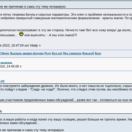
м же причинам и сама эту тему игнорирую.
и пятку теорема Белла и скрытые параметры. Это ключ к проблеме нелокальности и п
небрежно прикрытый гламурным математическим формализмом - кранты магии. По кра
 критически посматривает в эту же сторону. Нечисто там! Вот все хожу вокруг да около
письками...
или выяснять:
- А ты хто такой?!
010, 16:47:04 от Vitaliy
»
f Magic
Высшие звания форума
Prog
Box.net
Про генерала
Фэн-шуй
Блог
ознания.
10, 14:45:00 »
:43
о повторяете заблуждения древних. Их было много, и нет смысла их тщательно, серь
то пойдут следом - "Сюда -не ходи!". Логично, что следуя этим путем, вы неизбежно п
ым участником предложенных вами обсуждений... разве вот так - отозваться на чью-
36
ос в ваши работы и когда понял эту вашу позицию, решил больше не тратить время. Н
енных вами обсуждений...
 же причинам и сама эту тему игнорирую.