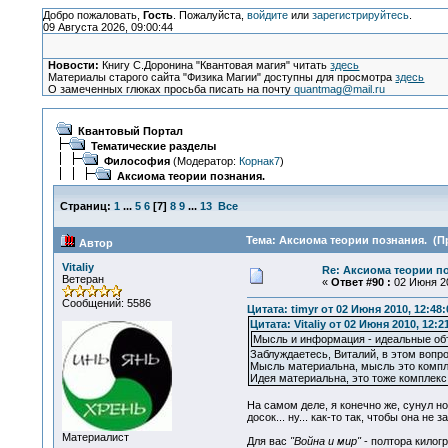
Добро пожаловать,
Гость
. Пожалуйста,
войдите
или
зарегистрируйтесь
.
09 Августа 2026, 09:00:44
Новости:
Книгу С.Доронина "Квантовая магия" читать
здесь
Материалы старого сайта "Физика Магии" доступны для просмотра
здесь
О замеченных глюках просьба писать на почту
quantmag@mail.ru
Квантовый Портал
Тематические разделы
Философия
(Модератор:
Корнак7
)
Аксиома теории познания.
Страниц:
1
...
5
6
[
7
]
8
9
...
13
Все
Тема: Аксиома теории познания. (Пр
Автор
Vitaliy
Re: Аксиома теории п
Ветеран
«
Ответ #90 :
02 Июня 20
Сообщений: 5586
Цитата: timyr от 02 Июня 2010, 12:48:
Цитата: Vitaliy от 02 Июня 2010, 12:2
Мысль и информация - идеальные объ
Заблуждаетесь, Виталий, в этом вопр
Мысль материальна, мысль это компл
Идея материальна, это тоже комплекс
На самом деле, я конечно же, сунул н
досок... ну... как-то так, чтобы она не
Материалист
Для вас
"Война и мир"
- полтора килог