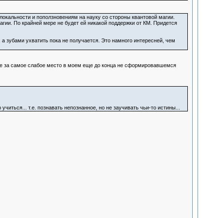
локальности и поползновениям на науку со стороны квантовой магии.
и. По крайней мере не будет ей никакой поддержки от КМ. Придется
о, а зубами ухватить пока не получается. Это намного интересней, чем
чнее за самое слабое место в моем еще до конца не сформировавшемся
учиться... т.е. познавать непознанное, но не заучивать чьи-то истины...