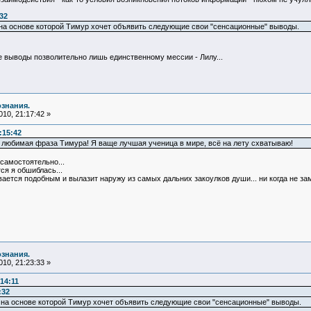
32
, на основе которой Тимур хочет объявить следующие свои "сенсационные" выводы.
выводы позволительно лишь единственному мессии - Лилу...
ознания.
10, 21:17:42 »
:15:42
 ж любимая фраза Тимура! Я ваще лучшая ученица в мире, всё на лету схватываю!
самостоятельно...
ся я обшиблась...
ается подобным и вылазит наружу из самых дальних закоулков души... ни когда не за
ознания.
10, 21:23:33 »
14:11
:32
, на основе которой Тимур хочет объявить следующие свои "сенсационные" выводы.