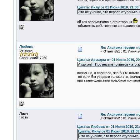
Цитата: Лилу от 01 Июня 2010, 21:03:
Это не учение, это первая ступенька
ой как опрометчиво с его стороны
объявлять собственные сенсационные 
Любовь
Re: Аксиома теории п
Ветеран
«
Ответ #51 :
01 Июня 20
Сообщений: 7250
Цитата: Ариадна от 01 Июня 2010, 20
А как же! Про незачёт ответов - это
печально, я полагала, что Вы мыслите 
но если Вы увидели только это, значит
при взаимодействии подобное притягив
Лилу
Re: Аксиома теории п
Гость
«
Ответ #52 :
01 Июня 20
Цитата: Любовь от 01 Июня 2010, 21:
Цитата: Лилу от 01 Июня 2010, 21:03
Это не учение, это первая ступенька