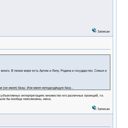
Записан
ного. В твоем мире есть Артем и Лилу. Родина и государство. Семья и
ая (не имея) базы. Или имея неподходящую базу...
субъективных интерпретациях множество его различных проекций, т.е.
были бы вообще невозможны, имха.
Записан