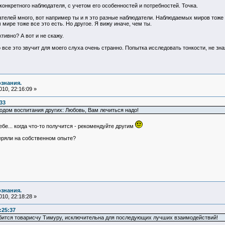
нкретного наблюдателя, с учетом его особенностей и потребностей. Точка.
елей много, вот например ты и я это разные наблюдатели. Наблюдаемых миров тоже м
 мире тоже все это есть. Но другое. Я вижу иначе, чем ты.
тивно? А вот и не скажу.
 все это звучит для моего слуха очень странно. Попытка исследовать тонкости, не зна
ознания.
10, 22:16:09 »
33
дом воспитания других: Любовь, Вам лечиться надо!
бе... когда что-то получится - рекомендуйте другим
.
еряли на собственном опыте?
ознания.
10, 22:18:28 »
:25:37
обится товарисчу Тимуру, исключительна для последующих лучших взаимодействий!