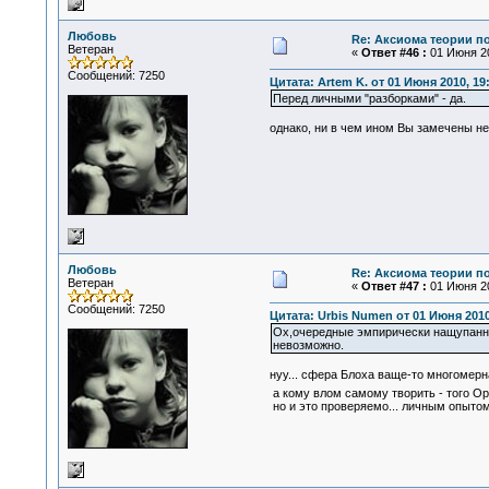
Любовь
Re: Аксиома теории п
Ветеран
«
Ответ #46 :
01 Июня 20
Сообщений: 7250
Цитата: Artem K. от 01 Июня 2010, 19
Перед личными "разборками" - да.
однако, ни в чем ином Вы замечены не 
Любовь
Re: Аксиома теории п
Ветеран
«
Ответ #47 :
01 Июня 20
Сообщений: 7250
Цитата: Urbis Numen от 01 Июня 2010
Ох,очередные эмпирически нащупанные
невозможно.
нуу... сфера Блоха ваще-то многомерна
а кому влом самому творить - того О
но и это проверяемо... личным опытом.