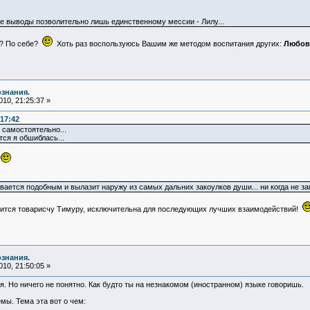
 выводы позволительно лишь единственному мессии - Лилу...
ю? По себе?
Хоть раз воспользуюсь Вашим же методом воспитания других:
Любов
ознания.
10, 21:25:37 »
17:42
 самостоятельно...
тся я обшиблась...
я
вается подобным и вылазит наружу из самых дальних закоулков души... ни когда не з
бится товарисчу Тимуру, исключительна для последующих лучших взаимодействий!
ознания.
10, 21:50:05 »
я. Но ничего не понятно. Как будто ты на незнакомом (иностранном) языке говоришь.
мы. Тема эта вот о чем: