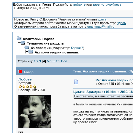
Добро пожаловать,
Гость
. Пожалуйста,
войдите
или
зарегистрируйтесь
.
06 Августа 2026, 08:37:13
Новости:
Книгу С.Доронина "Квантовая магия" читать
здесь
Материалы старого сайта "Физика Магии" доступны для просмотра
здесь
О замеченных глюках просьба писать на почту
quantmag@mail.ru
Квантовый Портал
Тематические разделы
Философия
(Модератор:
Корнак7
)
Аксиома теории познания.
Страниц:
1
2
3
[
4
]
5
6
...
13
Все
Тема: Аксиома теории познания. (Пр
Автор
Любовь
Re: Аксиома теории п
Ветеран
«
Ответ #45 :
01 Июня 20
Сообщений: 7250
Цитата: Ариадна от 01 Июня 2010, 18
Вы ответили, а я ваш ответ не засчит
а было ли желание научиться? - именн
похоже на то, что никто из ответивших
отчего-то всем хотца замахиваться на 
просто априори принимается собствен
ну просто смех...