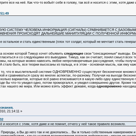
рите все на неё. Как что-то вобьёт себе в голову, так всё и носится с этим, хотя даже 
:51:49
УЮ СИСТЕМУ ЧЕЛОВЕКА ИНФОРМАЦИЯ (СИГНАЛЫ) СРАВНИВАЕТСЯ С БАЗОВЫМИ
СРАВНЕНИЯ ПРОИСХОДЯТ ДАЛЬНЕЙШИЕ МАНИПУЛЯЦИИ С ПОЛУЧЕННОЙ ИНФОРМ
е остальное и стать единственным (плох тот солдат, который не мечтает стать генера
 на основе которой Тимур хочет объявить
следующие
свои "сенсационные" выводы. Ему
огласиться и со следующими его выводами. Тимур, как он считает, понял смысл всех 
иомы, на которые можно навесить любое непротиворечивые рассуждения, чтобы получит
А стало быть, все теории высосаны из пальца, и в этом - основная мысль, как ему каж
о то, что в мыслительной системе ОДНОВРЕМЕННО существуют бесконечное множество 
ой и сравниваться сразу во многих аспектах, по-разному. Получая на выходе бескон
есколько вариантов, которые всё равно втискиваются в какую-либо одну единственную 
роде бы что-то увидел одно, потом проморгался, и увидел совершенно другое. Кроме т
стах нашего же мира. Или можно взять эффект дежавю, когда
одновременно
находишь
ознания.
10, 21:14:11 »
32
сё и носится с этим, хотя даже и не помнит, отчего у неё такое правило возникло.
н Природы, а Вы до него так и не докопались... Вы ж только собственным намерением 
заимодействия - как-то условия возникновения потоков информации - нюхом не учуяли, 