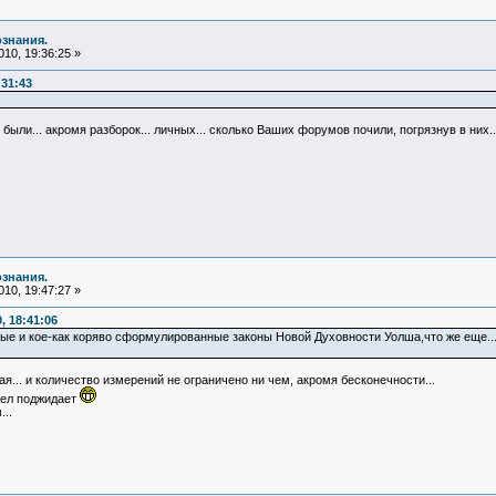
ознания.
10, 19:36:25 »
:31:43
были... акромя разборок... личных... сколько Ваших форумов почили, погрязнув в них..
ознания.
10, 19:47:27 »
, 18:41:06
 и кое-как коряво сформулированные законы Новой Духовности Уолша,что же еще... 
я... и количество измерений не ограничено ни чем, акромя бесконечности...
рел поджидает
..