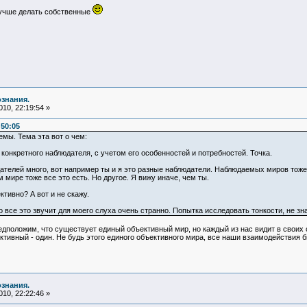
лучше делать собственные
ознания.
10, 22:19:54 »
:50:05
мы. Тема эта вот о чем:
онкретного наблюдателя, с учетом его особенностей и потребностей. Точка.
телей много, вот например ты и я это разные наблюдатели. Наблюдаемых миров тоже м
 мире тоже все это есть. Но другое. Я вижу иначе, чем ты.
ктивно? А вот и не скажу.
о все это звучит для моего слуха очень странно. Попытка исследовать тонкости, не зн
едположим, что существует единый объективный мир, но каждый из нас видит в своих 
тивный - один. Не будь этого единого объективного мира, все наши взаимодействия 
ознания.
10, 22:22:46 »