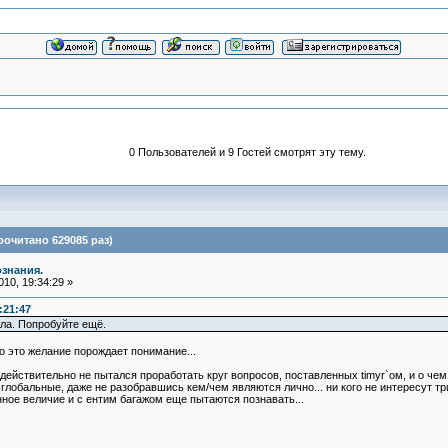
0 Пользователей и 9 Гостей смотрят эту тему.
очитано 629085 раз)
ознания.
10, 19:34:29 »
:21:47
ала. Попробуйте ещё.
о это желание порождает понимание...
 действительно не пытался проработать круг вопросов, поставленных timyr`ом, и о чем 
глобальные, даже не разобравшись кем/чем являются лично... ни кого не интересут трив
ное величие и с ентим багажом еще пытаются познавать...