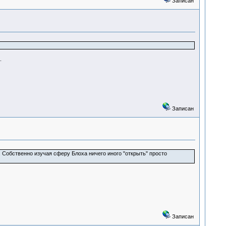
Записан
.
Записан
Собственно изучая сферу Блоха ничего иного "открыть" просто
Записан