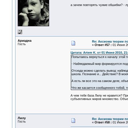
а зачем повторять чужие обшибки? - 
Ариадна
Re: Аксиома теории п
Гость
«
Ответ #57 :
01 Июня 20
Цитата: Artem K. от 01 Июня 2010, 21
Попытаюсь вернуться к началу этой те
- Наблюдаемый мир формируется под к
Отсюда можно сделать вывод: наблюда
школа. Познание и... Действие? В моем
А есть ли все это на самом деле, объе
Что же касается сообщенного тобой, т
А чем тебе база Лилу не нравится? Пр
субъективных миров множество. Объек
Лилу
Re: Аксиома теории п
Гость
«
Ответ #58 :
01 Июня 20