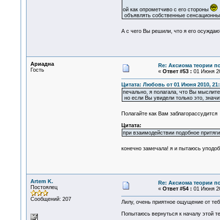
ой как опрометчиво с его стороны
объявлять собственные сенсационные
А с чего Вы решили, что я его осужда
Ариадна
Re: Аксиома теории п
Гость
«
Ответ #53 :
01 Июня 20
Цитата: Любовь от 01 Июня 2010, 21:
печально, я полагала, что Вы мыслите
но если Вы увидели только это, значи
Полагайте как Вам заблагорассудитс
Цитата:
при взаимодействии подобное притяги
конечно замечала! я и пытаюсь уподо
Artem K.
Re: Аксиома теории п
Постоялец
«
Ответ #54 :
01 Июня 20
Сообщений: 207
Лилу, очень приятное ощущение от теб
Попытаюсь вернуться к началу этой те