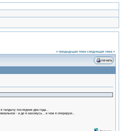
« предыдущая тема
следующая тема »
я талдычу последние два года...
иальное - и де я нахожусь... и чем я оперирую...