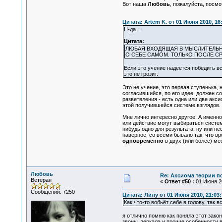
Вот наша
Любовь
, пожалуйста, посмот
Цитата: Artem K. от 01 Июня 2010, 16
Н-да...
Цитата:
ЛЮБАЯ ВХОДЯЩАЯ В МЫСЛИТЕЛЬН
О СЕБЕ САМОМ. ТОЛЬКО ПОСЛЕ 
Если это учение надеется победить вс
это не грозит.
Это не учение, это первая ступенька,
согласившийся, по его идее, должен с
разветвления - есть одна или две акс
этой получившейся системе взглядов. 
Мне лично интересно другое. А именн
или действие могут выбираться систем
нибудь одно для результата, ну или н
наверное, со всеми бывало так, что в
одновременно
в двух (или более) ме
Любовь
Re: Аксиома теории п
Ветеран
«
Ответ #50 :
01 Июня 20
Сообщений: 7250
Цитата: Лилу от 01 Июня 2010, 21:03:
Как что-то вобьёт себе в голову, так в
я отлично помню как поняла этот зако
звоны, зеркала и прочие особенности в