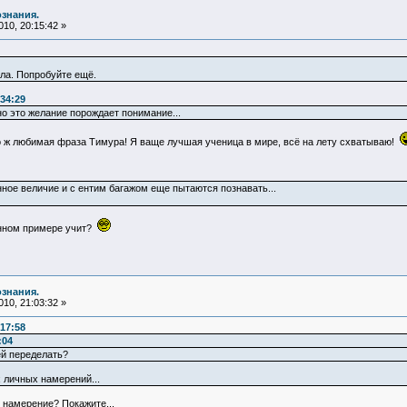
ознания.
10, 20:15:42 »
ала. Попробуйте ещё.
34:29
о это желание порождает понимание...
о ж любимая фраза Тимура! Я ваще лучшая ученица в мире, всё на лету схватываю!
ное величие и с ентим багажом еще пытаются познавать...
енном примере учит?
ознания.
10, 21:03:32 »
17:58
:04
ей переделать?
 личных намерений...
е намерение? Покажите...