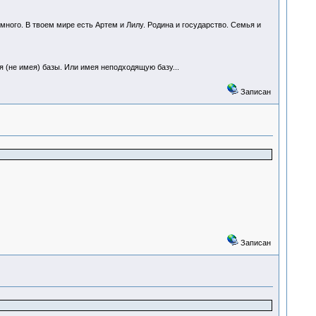
ного. В твоем мире есть Артем и Лилу. Родина и государство. Семья и
я (не имея) базы. Или имея неподходящую базу...
Записан
Записан