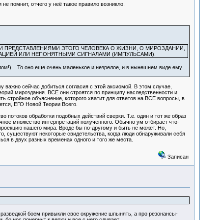
и не помнит, отчего у неё такое правило возникло.
 ПРЕДСТАВЛЕНИЯМИ ЭТОГО ЧЕЛОВЕКА О ЖИЗНИ, О МИРОЗДАНИИ,
АЦИЕЙ ИЛИ НЕПОНЯТНЫМИ СИГНАЛАМИ (ИМПУЛЬСАМИ).
лом!)... То оно еще очень маленькое и незрелое, и в нынешнем виде ему
 важно сейчас добиться согласия с этой аксиомой. В этом случае,
теорий мироздания. ВСЕ они строятся по принципу наследственности и
ь стройное объяснение, которого хватит для ответов на ВСЕ вопросы, в
ется, ЕГО Новой Теории Всего.
потоков обработки подобных действий сверки. Т.е. один и тот же образ
ечное множество интерпретаций полученного. Обычно ум отбирает что-
проекцию нашего мира. Вроде бы по-другому и быть не может. Но,
ого, существуют некоторые свидетельства, когда люди обнаруживали себя
ся в двух разных временах одного и того же места.
Записан
и разведкой боем привыкли свое окружение шпынять, а про резонансы-
бо нос понернут к верху и все с него сдувает...