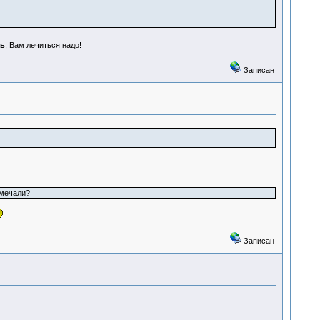
ь
, Вам лечиться надо!
Записан
амечали?
Записан