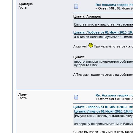
Ариадна
Re: Аксиома теории п
Гость
«
Ответ #48 :
01 Июня 20
Цитата: Ариадна
Вы ответили, а я ваш ответ не засчит
Цитата: Любовь от 01 Июня 2010, 19:
а было ли желание научиться? - именн
А как же!
Про незачёт ответов - эт
Цитата:
просто априори принимается собствен
ну просто смех...
А Тимурыч разве не этому на собств
Лилу
Re: Аксиома теории п
Гость
«
Ответ #49 :
01 Июня 20
Цитата: Любовь от 01 Июня 2010, 19:
Цитата: Лилу от 01 Июня 2010, 16:48
Вы уже как и Любовь, пытаетесь люд
оч порошу не приписывать мне Ваших
С чего Вы взяли, что у меня есть тако