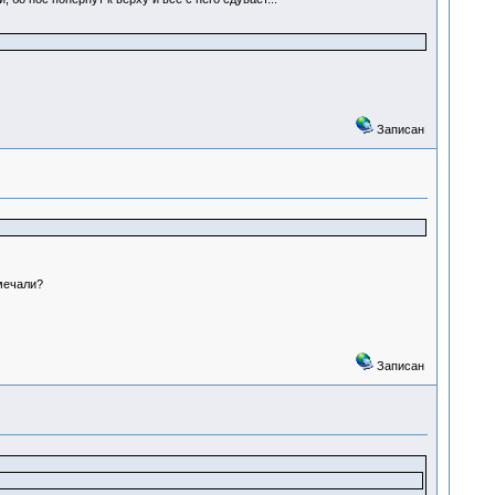
Записан
мечали?
Записан