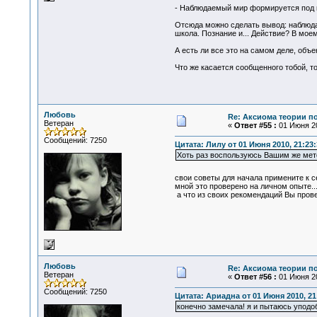
- Наблюдаемый мир формируется под ко
Отсюда можно сделать вывод: наблюдат
школа. Познание и... Действие? В моем
А есть ли все это на самом деле, объек
Что же касается сообщенного тобой, то
Любовь
Re: Аксиома теории п
Ветеран
«
Ответ #55 :
01 Июня 20
Сообщений: 7250
Цитата: Лилу от 01 Июня 2010, 21:23:
Хоть раз воспользуюсь Вашим же мето
свои советы для начала примените к се
мной это проверено на личном опыте..
а что из своих рекомендаций Вы пров
Любовь
Re: Аксиома теории п
Ветеран
«
Ответ #56 :
01 Июня 20
Сообщений: 7250
Цитата: Ариадна от 01 Июня 2010, 21
конечно замечала! я и пытаюсь упод