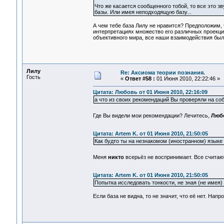
Что же касается сообщенного тобой, то все это зв
базы. Или имея неподходящую базу...
А чем тебе база Лилу не нравится? Предположим, 
интерпретациях множество его различных проекций
объективного мира, все наши взаимодействия бы
Лилу
Re: Аксиома теории познания.
Гость
«
Ответ #58 :
01 Июня 2010, 22:22:46 »
Цитата: Любовь от 01 Июня 2010, 22:16:09
а что из своих рекомендаций Вы проверяли на со
Где Вы видели мои рекомендации? Лечитесь,
Люб
Цитата: Artem K. от 01 Июня 2010, 21:50:05
Как будто ты на незнакомом (иностранном) языке
Меня
никто
всерьёз не воспринимает. Все считаю
Цитата: Artem K. от 01 Июня 2010, 21:50:05
Попытка исследовать тонкости, не зная (не имея)
Если база не видна, то не значит, что её нет. Нап