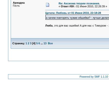
Ариадна
Re: Аксиома теории познания.
Гость
«
Ответ #59 :
01 Июня 2010, 22:26:39 »
Цитата: Любовь от 01 Июня 2010, 22:18:28
а зачем повторять чужие обшибки? - лучше дела
Люба
, это для вас ошибки! А для нас с Тимуром 
Страниц:
1
2
3
[
4
]
5
6
...
13
Все
Powered by SMF 1.1.10