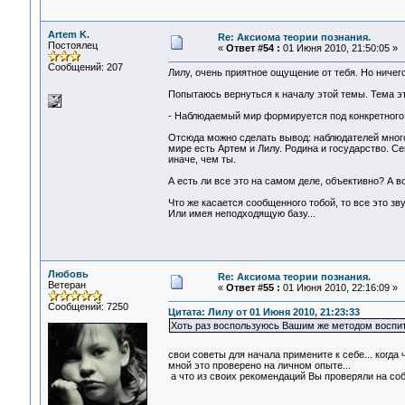
Artem K.
Re: Аксиома теории познания.
Постоялец
«
Ответ #54 :
01 Июня 2010, 21:50:05 »
Сообщений: 207
Лилу, очень приятное ощущение от тебя. Но ничег
Попытаюсь вернуться к началу этой темы. Тема эт
- Наблюдаемый мир формируется под конкретного н
Отсюда можно сделать вывод: наблюдателей много
мире есть Артем и Лилу. Родина и государство. Се
иначе, чем ты.
А есть ли все это на самом деле, объективно? А во
Что же касается сообщенного тобой, то все это зв
Или имея неподходящую базу...
Любовь
Re: Аксиома теории познания.
Ветеран
«
Ответ #55 :
01 Июня 2010, 22:16:09 »
Сообщений: 7250
Цитата: Лилу от 01 Июня 2010, 21:23:33
Хоть раз воспользуюсь Вашим же методом воспит
свои советы для начала примените к себе... когда
мной это проверено на личном опыте...
а что из своих рекомендаций Вы проверяли на со