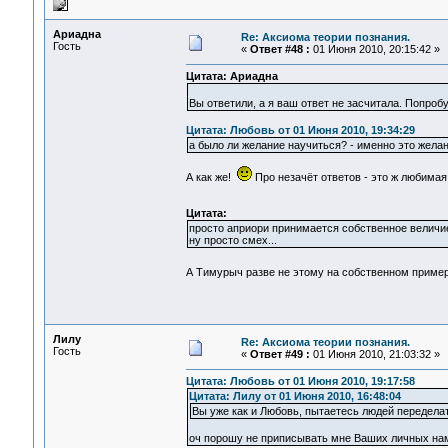
Ариадна
Re: Аксиома теории познания.
Гость
«
Ответ #48 :
01 Июня 2010, 20:15:42 »
Цитата: Ариадна
Вы ответили, а я ваш ответ не засчитала. Попроб
Цитата: Любовь от 01 Июня 2010, 19:34:29
а было ли желание научиться? - именно это желан
А как же!
Про незачёт ответов - это ж любима
Цитата:
просто априори принимается собственное величие
ну просто смех...
А Тимурыч разве не этому на собственном приме
Лилу
Re: Аксиома теории познания.
Гость
«
Ответ #49 :
01 Июня 2010, 21:03:32 »
Цитата: Любовь от 01 Июня 2010, 19:17:58
Цитата: Лилу от 01 Июня 2010, 16:48:04
Вы уже как и Любовь, пытаетесь людей передела
оч порошу не приписывать мне Ваших личных нам