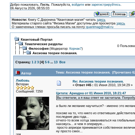
Добро пожаловать,
Гость
. Пожалуйста,
войдите
или
зарегистрируйтесь
.
06 Августа 2026, 08:55:03
Новости:
Книгу С.Доронина "Квантовая магия" читать
здесь
Материалы старого сайта "Физика Магии" доступны для просмотра
здесь
О замеченных глюках просьба писать на почту
quantmag@mail.ru
Квантовый Портал
Тематические разделы
0 Пользоват
Философия
(Модератор:
Корнак7
)
Аксиома теории познания.
Страниц:
1
2
3
[
4
]
5
6
...
13
Все
Тема: Аксиома теории познания. (Прочитано 62
Автор
Любовь
Re: Аксиома теории познания.
Ветеран
«
Ответ #45 :
01 Июня 2010, 19:34:29 »
Сообщений: 7250
Цитата: Ариадна от 01 Июня 2010, 18:21:47
Вы ответили, а я ваш ответ не засчитала. Попроб
а было ли желание научиться? - именно это желан
похоже на то, что никто из ответивших действител
последние два года...
отчего-то всем хотца замахиваться на глобальные,
нахожусь... и чем я оперирую...
просто априори принимается собственное величие
ну просто смех...