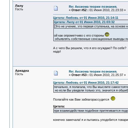
Лилу
Re: Аксиома теории познания.
Гость
«
Ответ #52 :
01 Июня 2010, 21:23:33 »
Цитата: Любовь от 01 Июня 2010, 21:14:11
Цитата: Лилу от 01 Июня 2010, 21:03:32
Это не учение, это первая ступенька, на основе
ой как опрометчиво с его стороны
объявлять собственные сенсационные выводы поз
А с чего Вы решили, что я его осуждаю? По себе?
надо!
Ариадна
Re: Аксиома теории познания.
Гость
«
Ответ #53 :
01 Июня 2010, 21:25:37 »
Цитата: Любовь от 01 Июня 2010, 21:17:42
печально, я полагала, что Вы мыслите самостояте
но если Вы увидели только это, значится я обшибл
Полагайте как Вам заблагорассудится
Цитата:
при взаимодействии подобное притягивается подо
конечно замечала! я и пытаюсь уподобится това