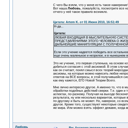
С чего Вы взяли, что у меня есть такое намерение
Вот наша
Любовь
, пожалуйста, посмотрите все на 
отчего у неё такое правило возникло.
Цитата: Artem K. от 01 Июня 2010, 16:51:49
Н-да...
Цитата:
ЛЮБАЯ ВХОДЯЩАЯ В МЫСЛИТЕЛЬНУЮ СИСТЕ
ПРЕДСТАВЛЕНИЯМИ ЭТОГО ЧЕЛОВЕКА О ЖИЗН
ДАЛЬНЕЙШИЕ МАНИПУЛЯЦИИ С ПОЛУЧЕННОЙ
Если это учение надеется победить все остальное 
еще очень маленькое и незрелое, и в нынешнем ви
Это не учение, это первая ступенька, на основе 
добиться согласия с этой аксиомой. В этом случа
как он считает, понял смысл всех теорий мироздан
аксиомы, на которые можно навесить любое непро
ответов на ВСЕ вопросы, в этой получившейся сист
как ему кажется, ЕГО Новой Теории Всего.
Мне лично интересно другое. А именно то, что 
обработки подобных действий сверки. Т.е. один и 
аспектах, по-разному. Получая на выходе бескон
результата, ну или несколько вариантов, которые
по-другому и быть не может. Но, наверное, со все
другое. Кроме того, существуют некоторые свидет
же мира. Или можно взять эффект дежавю, когда
о
Любовь
Re: Аксиома теории познания.