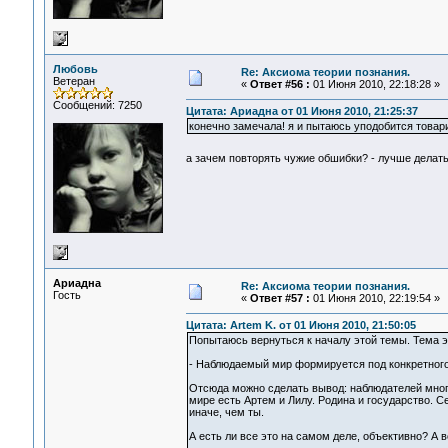
Любовь
Re: Аксиома теории познания.
Ветеран
«
Ответ #56 :
01 Июня 2010, 22:18:28 »
Сообщений: 7250
Цитата: Ариадна от 01 Июня 2010, 21:25:37
конечно замечала! я и пытаюсь уподобится това
а зачем повторять чужие обшибки? - лучше делат
Ариадна
Re: Аксиома теории познания.
Гость
«
Ответ #57 :
01 Июня 2010, 22:19:54 »
Цитата: Artem K. от 01 Июня 2010, 21:50:05
Попытаюсь вернуться к началу этой темы. Тема эт
- Наблюдаемый мир формируется под конкретного 
Отсюда можно сделать вывод: наблюдателей много
мире есть Артем и Лилу. Родина и государство. Се
иначе, чем ты.
А есть ли все это на самом деле, объективно? А во