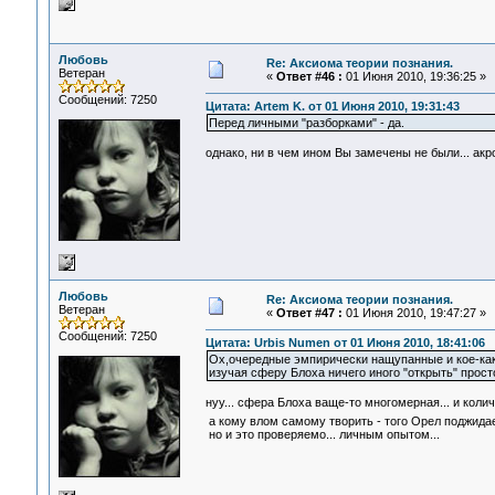
Любовь
Re: Аксиома теории познания.
Ветеран
«
Ответ #46 :
01 Июня 2010, 19:36:25 »
Сообщений: 7250
Цитата: Artem K. от 01 Июня 2010, 19:31:43
Перед личными "разборками" - да.
однако, ни в чем ином Вы замечены не были... акро
Любовь
Re: Аксиома теории познания.
Ветеран
«
Ответ #47 :
01 Июня 2010, 19:47:27 »
Сообщений: 7250
Цитата: Urbis Numen от 01 Июня 2010, 18:41:06
Ох,очередные эмпирически нащупанные и кое-как
изучая сферу Блоха ничего иного "открыть" прост
нуу... сфера Блоха ваще-то многомерная... и коли
а кому влом самому творить - того Орел поджида
но и это проверяемо... личным опытом...