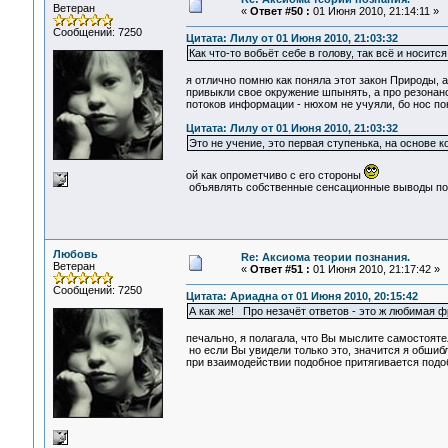
Ветеран
«
Ответ #50 :
01 Июня 2010, 21:14:11 »
Сообщений: 7250
Цитата: Лилу от 01 Июня 2010, 21:03:32
Как что-то вобьёт себе в голову, так всё и носится
я отлично помню как поняла этот закон Природы, а
привыкли свое окружение шпынять, а про резонанс
потоков информации - нюхом не учуяли, бо нос поне
Цитата: Лилу от 01 Июня 2010, 21:03:32
Это не учение, это первая ступенька, на основе
ой как опрометчиво с его стороны
объявлять собственные сенсационные выводы поз
Любовь
Re: Аксиома теории познания.
Ветеран
«
Ответ #51 :
01 Июня 2010, 21:17:42 »
Сообщений: 7250
Цитата: Ариадна от 01 Июня 2010, 20:15:42
А как же! Про незачёт ответов - это ж любимая 
печально, я полагала, что Вы мыслите самостоятел
но если Вы увидели только это, значится я обшибл
при взаимодействии подобное притягивается подоб