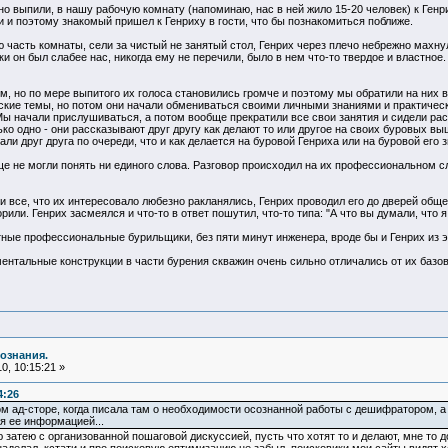
о выпили, в нашу рабочую комнату (напоминаю, нас в ней жило 15-20 человек) к Генр
и и поэтому знакомый пришел к Генриху в гости, что бы познакомиться поближе.
 часть комнаты, сели за чистый не занятый стол, Генрих через плечо небрежно махнул 
ки он был слабее нас, никогда ему не перечили, было в нем что-то твердое и властное.
, но по мере выпитого их голоса становились громче и поэтому мы обратили на них 
ские темы, но потом они начали обмениваться своими личными знаниями и практическ
 Мы начали прислушиваться, а потом вообще прекратили все свои занятия и сидели рас
ко одно - они рассказывают друг другу как делают то или другое на своих буровых выш
и друг друга по очереди, что и как делается на буровой Генриха или на буровой его з
ще не могли понять ни единого слова. Разговор происходил на их профессиональном 
и все, что их интересовало любезно ракланялись, Генрих проводил его до дверей обще
рили. Генрих засмеялся и что-то в ответ пошутил, что-то типа: "А что вы думали, что я
тные профессиональные бурильщики, без пяти минут инженера, вроде бы и Генрих из э
ентальные конструкции в части бурения скважин очень сильно отличались от их базо
ознания.
0, 10:15:21 »
4:26
м ад-сторе, когда писала там о необходимости осознанной работы с дешифратором, а 
я ее информацией...
 затею с организованной пошаговой дискуссией, пусть что хотят то и делают, мне то 