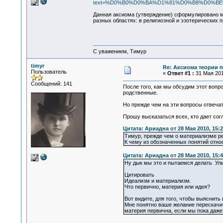
text=%D0%B0%D0%BA%D1%81%D0%B8%D0%B
Данная аксиома (утверждение) сформулировано мно
разных областях: в религиозной и эзотерических 
С уважением, Тимур
timyr
Re: Аксиома теории п
Пользователь
«
Ответ #1 :
31 Мая 201
Сообщений: 141
После того, как мы обсудим этот вопро
родственные.
Но прежде чем на эти вопросы отвечат
Прошу высказаться всех, кто дает сог
Цитата: Ариадна от 28 Мая 2010, 15:2
Тимур, прежде чем о материализме ре
К чему из обозначенных понятий отн
Цитата: Ариадна от 28 Мая 2010, 15:4
Ну дык мы это и пытаемся делать У
Цитировать
Идеализм и материализм.
Что первично, материя или идея?
Вот видите, для того, чтобы выяснить 
Мне понятно ваше желание перескачит
материя первична, если мы пока даже