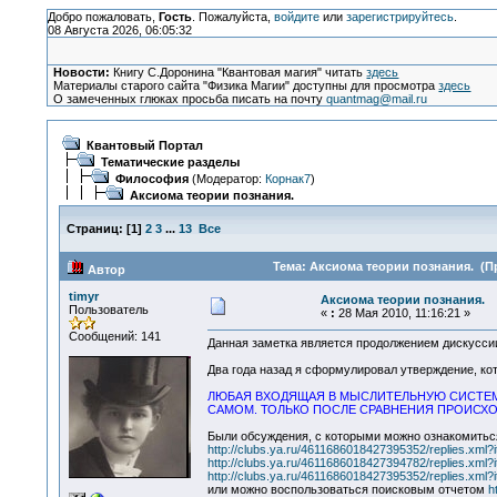
Добро пожаловать,
Гость
. Пожалуйста,
войдите
или
зарегистрируйтесь
.
08 Августа 2026, 06:05:32
Новости:
Книгу С.Доронина "Квантовая магия" читать
здесь
Материалы старого сайта "Физика Магии" доступны для просмотра
здесь
О замеченных глюках просьба писать на почту
quantmag@mail.ru
Квантовый Портал
Тематические разделы
Философия
(Модератор:
Корнак7
)
Аксиома теории познания.
Страниц:
[
1
]
2
3
...
13
Все
Тема: Аксиома теории познания. (Пр
Автор
timyr
Аксиома теории познания.
Пользователь
«
:
28 Мая 2010, 11:16:21 »
Сообщений: 141
Данная заметка является продолжением дискусси
Два года назад я сформулировал утверждение, кот
ЛЮБАЯ ВХОДЯЩАЯ В МЫСЛИТЕЛЬНУЮ СИСТЕМУ
САМОМ. ТОЛЬКО ПОСЛЕ СРАВНЕНИЯ ПРОИСХ
Были обсуждения, с которыми можно ознакомить
http://clubs.ya.ru/4611686018427395352/replies.xml
http://clubs.ya.ru/4611686018427394782/replies.xml
http://clubs.ya.ru/4611686018427395352/replies.xml
или можно воспользоваться поисковым отчетом
h