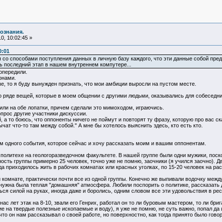
ознания.
0, 10:02:45 »
0:01
 со способами поступления данных в личную базу каждого, что эти данные собой предс
ть последний этап в нашем внутреннем компутере...
 опередили.
онами.
ше, то я буду вынужден признать, что мои амбиции выросли на пустом месте.
о ряде вещей, которые в моем общении с другими людьми, оказывались для собеседни
или на обе лопатки, причем сделали это мимоходом, играючись.
опрос другие участники дискуссии.
 а то боюсь, что оппоненты ничего не поймут и повторят ту фразу, которую про вас с
ычат что-то там между собой." А мне бы хотелось выяснить здесь, кто есть кто.
м одного события, которое сейчас и хочу рассказать моим и вашим оппонентам.
 политехе на геологоразведочном факультете. В нашей группе были одни мужики, поск
ость группы примерно 25 человек, точно уже не помню, заочники (я учился заочно). Дв
да приходилось жить в рабочих комнатах или красных уголках, по 15-20 человек на ра
комнате, практически почти все из одной группы. Конечно же выпивали водочку между
нужна была теплая "домашняя" атмосфера. Любили поспорить о политике, рассказать д
ся силой на руках, иногда даже и боролись, одним словом все эти удовольствия в рес
с лет этак на 8-10, звали его Генрих, работал он то ли буровым мастером, то ли бри
е на твердые полезные ископаемые и воду), я уже не помню, не суть важно, попал да 
-что он нам рассказывал о своей работе, но поверхностно, как тогда принято было гово