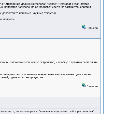
 "Откровение Иоанна Богослова", "Коран", "Бхагават-Гита", другие
кие, например "Откровение от Маслова" или то же самый трансерфинг
ых делаются те или иные научные открытия.
ые вопросы.
Записан
наниях, о практическом опыте астрологов, и вообще о практическом опыте
вас не приемлем) системами знания, которые описывают одни и те же
лений, одних и тех же процессов.
Записан
тернете, но как говорится: "человек предполагает, а бог располагает".