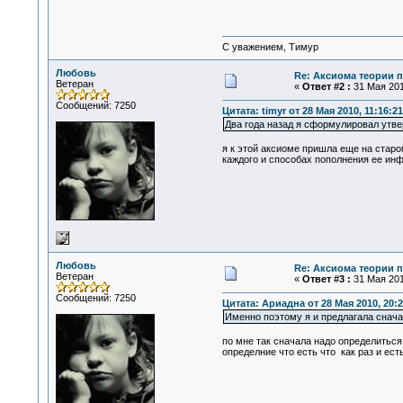
С уважением, Тимур
Любовь
Re: Аксиома теории п
Ветеран
«
Ответ #2 :
31 Мая 201
Сообщений: 7250
Цитата: timyr от 28 Мая 2010, 11:16:21
Два года назад я сформулировал утве
я к этой аксиоме пришла еще на старо
каждого и способах пополнения ее инф
Любовь
Re: Аксиома теории п
Ветеран
«
Ответ #3 :
31 Мая 201
Сообщений: 7250
Цитата: Ариадна от 28 Мая 2010, 20:2
Именно поэтому я и предлагала снача
по мне так сначала надо определиться
определние что есть что как раз и ес