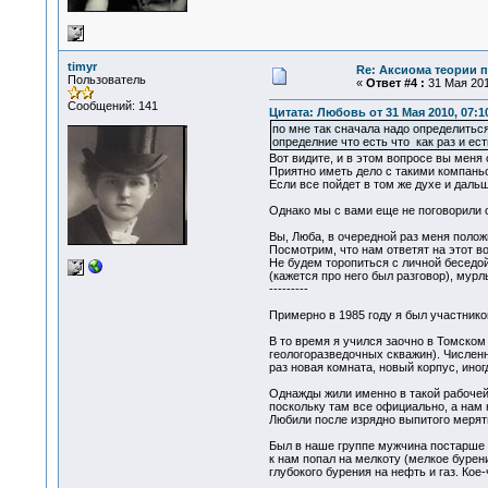
timyr
Re: Аксиома теории п
Пользователь
«
Ответ #4 :
31 Мая 201
Сообщений: 141
Цитата: Любовь от 31 Мая 2010, 07:1
по мне так сначала надо определиться
определние что есть что как раз и ес
Вот видите, и в этом вопросе вы меня
Приятно иметь дело с такими компань
Если все пойдет в том же духе и даль
Однако мы с вами еще не поговорили 
Вы, Люба, в очередной раз меня полож
Посмотрим, что нам ответят на этот в
Не будем торопиться с личной беседой,
(кажется про него был разговор), мурл
---------
Примерно в 1985 году я был участнико
В то время я учился заочно в Томском
геологоразведочных скважин). Численн
раз новая комната, новый корпус, иног
Однажды жили именно в такой рабочей 
поскольку там все официально, а нам 
Любили после изрядно выпитого мерять
Был в наше группе мужчина постарше на
к нам попал на мелкоту (мелкое бурени
глубокого бурения на нефть и газ. Кое