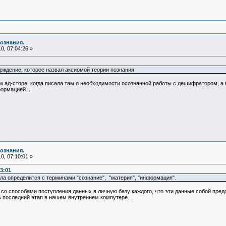
ознания.
0, 07:04:26 »
рждение, которое назвал аксиомой теории познания
м ад-сторе, когда писала там о необходимости осознанной работы с дешифратором, а 
ормацией...
ознания.
0, 07:10:01 »
3:01
ла определится с терминами "сознание", "материя", "информация".
 со способами поступления данных в личную базу каждого, что эти данные собой предс
ть последний этап в нашем внутреннем компутере...