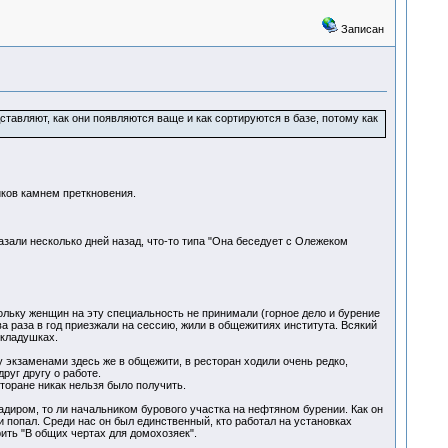
Записан
тавляют, как они появляются ваще и как сортируются в базе, потому как
ков камнем преткновения.
казали несколько дней назад, что-то типа "Она беседует с Олежеком
ольку женщин на эту специальность не принимали (горное дело и бурение
а раза в год приезжали на сессию, жили в общежитиях института. Всякий
складушках.
 экзаменами здесь же в общежити, в ресторан ходили очень редко,
руг другу о работе.
торане никак нельзя было получить.
гадиром, то ли начальником бурового участка на нефтяном бурении. Как он
и попал. Среди нас он был единственный, кто работал на установках
рить "В общих чертах для домохозяек".