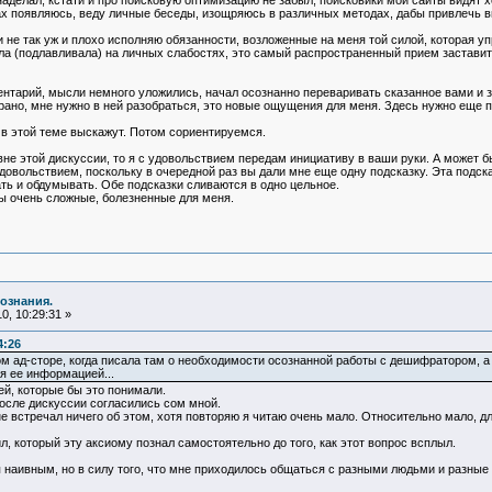
наделал, кстати и про поисковую оптимизацию не забыл, поисковики мои сайты видят 
х появляюсь, веду личные беседы, изощряюсь в различных методах, дабы привлечь вн
и не так уж и плохо исполняю обязанности, возложенные на меня той силой, которая у
ла (подлавливала) на личных слабостях, это самый распространенный прием заставит
нтарий, мысли немного уложились, начал осознанно переваривать сказанное вами и з
а рано, мне нужно в ней разобраться, это новые ощущения для меня. Здесь нужно еще 
 в этой теме выскажут. Потом сориентируемся.
 вне этой дискуссии, то я с удовольствием передам инициативу в ваши руки. А может б
с удовольствием, поскольку в очередной раз вы дали мне еще одну подсказку. Эта под
ть и обдумывать. Обе подсказки сливаются в одно цельное.
ы очень сложные, болезненные для меня.
ознания.
0, 10:29:31 »
4:26
м ад-сторе, когда писала там о необходимости осознанной работы с дешифратором, а 
я ее информацией...
дей, которые бы это понимали.
осле дискуссии согласились сом мной.
 не встречал ничего об этом, хотя повторяю я читаю очень мало. Относительно мало, д
л, который эту аксиому познал самостоятельно до того, как этот вопрос всплыл.
наивным, но в силу того, что мне приходилось общаться с разными людьми и разные 