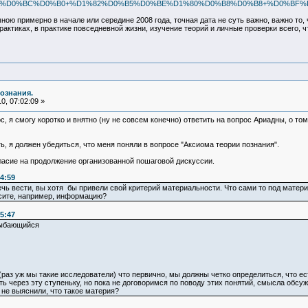
E%D0%BC%D0%B0+%D1%82%D0%B5%D0%BE%D1%80%D0%B8%D0%B8+%D0%BF%D
ю примерно в начале или середине 2008 года, точная дата не суть важно, важно то, 
практиках, в практике повседневной жизни, изучение теорий и личные проверки всего,
ознания.
0, 07:02:09 »
с, я смогу коротко и внятно (ну не совсем конечно) ответить на вопрос Ариадны, о то
ь, я должен убедиться, что меня поняли в вопросе "Аксиома теории познания".
ласие на продолжение организованной пошаговой дискуссии.
4:59
чь вести, вы хотя бы привели свой критерий материальности. Что сами то под матер
осите, например, информацию?
5:47
лыбающийся
(раз уж мы такие исследователи) что первично, мы должны четко определиться, что есть
ь через эту ступеньку, но пока не договоримся по поводу этих понятий, смысла обсу
 не выяснили, что такое материя?