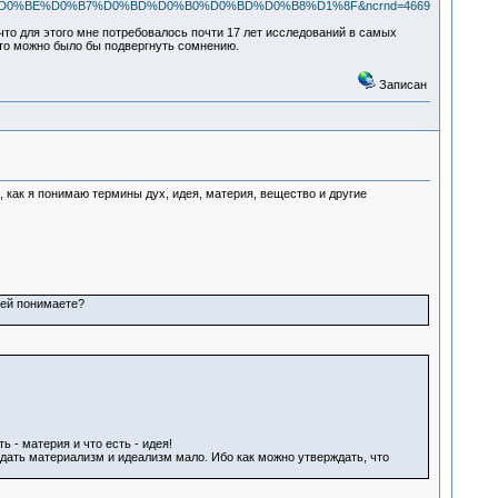
0%BE%D0%B7%D0%BD%D0%B0%D0%BD%D0%B8%D1%8F&ncrnd=4669
что для этого мне потребовалось почти 17 лет исследований в самых
 что можно было бы подвергнуть сомнению.
Записан
м, как я понимаю термины дух, идея, материя, вещество и другие
ией понимаете?
 - материя и что есть - идея!
ждать материализм и идеализм мало. Ибо как можно утверждать, что