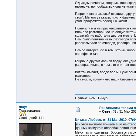
Однажды вечером, когда мы все изрядн
накануне, но пообщаться они не успел
Генрих и его знакомый отошли в другую
стол". Мы его уважали, и хотя физичес
угол, продолжать беседы о жизни.
Поначалу мы не присматривались к ним
Вначале разговор шел на общие житей
коллегой, но работал в другом месте.
Нам было понятно из их разговора толь
рассказывали по очереди, расспрашивал
Самое интересное в том, что мы вооб
на нефть и газ.
Генрих с другом допили водку, обсудил
расспрашивать, о чем это они там гово
Вот так бывает, вроде все мы уже опы
разговора.
Не смогли, потому что наши базовые м
С уважением, Тимур
timyr
Re: Аксиома теории п
Пользователь
«
Ответ #5 :
31 Мая 201
Сообщений: 141
Цитата: Любовь от 31 Мая 2010, 07:0
я к этой аксиоме пришла еще на старо
данных каждого и способах пополнени
Меня так и подмывает бросить эту мою