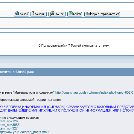
0 Пользователей и 7 Гостей смотрят эту тему.
очитано 630449 раз)
и в теме "Материализм и идеализм"
http://quantmag.ppole.ru/forum/index.php?topic=602.0
орое назвал аксиомой теории познания:
 ЧЕЛОВЕКА ИНФОРМАЦИЯ (СИГНАЛЫ) СРАВНИВАЕТСЯ С БАЗОВЫМИ ПРЕДСТАВЛ
ОДЯТ ДАЛЬНЕЙШИЕ МАНИПУЛЯЦИИ С ПОЛУЧЕННОЙ ИНФОРМАЦИЕЙ ИЛИ НЕПОНЯ
ся по следующим ссылкам:
?item_no=126
?item_no=3855
?item_no=327
ttp://wow.ya.ru/search_posts.xml?