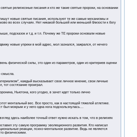
 святые религиозные писания и кто же такие святые пророки, на основании
е пишут новые святые писания, используют те же самые механизмы и
ово во всех случаях. Нет никакой большей или меньшей близости к богу
ше, подсказок и т.д. и т.п. Почему же ТЕ пророки основали новые
вижу новые упреки в мой адрес, мол зазнался, зажрался, от нечего
вень физической силы, это один из параметров, один из критериев оценки
о смысла.
атериализм", каждый высказывает свое личное мнение, свои личные
, тот состязание проиграл.
ронина, Ньютона, кого угодно, в зачет идет только лично
тот ментальный вес. Все просто, как в настоящей тяжелой атлетике.
т был мокрым и у него одна нога подскользнулась....
згляд здесь наиболее точный ответ нужно искать в том, что в религиях
составил эту самую программу эволюционного развития. Кто написал
оциональные реакции, психо-ментальное развитие. Ведь не является
сто физическими.