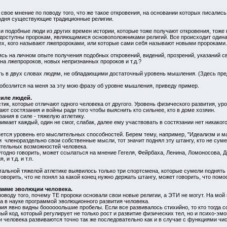
свое мнение по поводу того, что же такое откровения, на основании которых писались
одня существующие традиционные религии.
 и подобные люди из других времен истории, которые тоже получают откровения, тож
доступны пророкам, являющимися основоположниками религий. Все происходит одинак
тех, кого называют лжепророками, или которые сами себя называют новыми пророками.
сь на личном опыте получения подобных откровений, видений, прозрений, указаний свы
а лжепророков, новых непризнанных пророков и т.д.?
ить в двух словах людям, не обладающими достаточный уровень мышления. (Здесь пред
о обозлится на меня за эту мою фразу об уровне мышления, приведу пример.
силе людей.
тик, которые отличают одного человека от другого. Уровень физического развития, уро
ют состязания и войны ради того чтобы выяснить кто сильнее, кто в доме хозяин.
ания в силе - тяжелую атлетику.
нимает каждый, один не смог, слабак, далее ему участвовать в состязании нет никаког
яется уровень его мыслительных способностей. Берем тему, например, "Идеализм и м
и членораздельно свои собственные мысли, тот значит поднял эту штангу, кто не сумел
ительных возможностей человека.
годно говорить, может ссылаться на мнение Гегеля, Фейрбаха, Ленина, Ломоносова, До
и т.д. и т.п.
льной тяжелой атлетике выявилось только три спортсмена, которые сумели поднять э
орить, что не понял за какой конец нужно держать штангу, может говорить, что помос
амме эволюции человека.
воду того, почему ТЕ пророки основали свои новые религии, а ЭТИ не могут. На мой в
 в науке программой эволюционного развития человека.
ния явно видны боооооольшие пробелы. Если все развивалось стихийно, то кто тогда 
ый код, который регулирует не только рост и развитие физических тел, но и психо-эм
 человека развиваются точно так же последовательно как и в случае с функциями чи