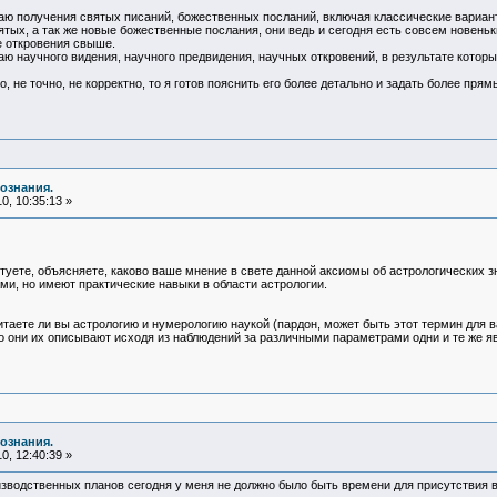
аю получения святых писаний, божественных посланий, включая классические варианты
тых, а так же новые божественные послания, они ведь и сегодня есть совсем новень
е откровения свыше.
аю научного видения, научного предвидения, научных откровений, в результате котор
 не точно, не корректно, то я готов пояснить его более детально и задать более прям
ознания.
0, 10:35:13 »
ктуете, объясняете, каково ваше мнение в свете данной аксиомы об астрологических з
ми, но имеют практические навыки в области астрологии.
итаете ли вы астрологию и нумерологию наукой (пардон, может быть этот термин для 
то они их описывают исходя из наблюдений за различными параметрами одни и те же яв
ознания.
0, 12:40:39 »
водственных планов сегодня у меня не должно было быть времени для присутствия в ин