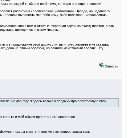
хорошо.
имание людей к той или иной теме, которую они еще не поняли.
правляет развитием человеческой цивилизации. Правда, до недавнего
ь человека выполнять что-либо кому-либо полезное - использовать
аписанное мною вам в ответ. Интересная картинка складывается, я вам
подумать, прежде чем языком чесать.
ыть и в продолжение этой дискуссии, вы что-то желаете мне сказать,
сказка дана не явным образом, но вашими действиями вообще. Эту
Записан
посление два года я здесь только и талдычу про собственную базу
ля кого-то и мой объем прочитанного непосилен.
фокусы-покусы видеть, я все же этот вопрос задам вам.