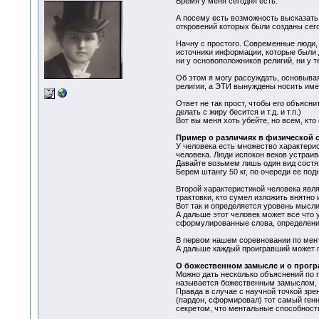
Время у меня сегодня есть.
А посему есть возможность высказать 
откровений которых были созданы сег
Начну с простого. Современные люди,
источники информации, которые были 
ни у основоположников религий, ни у 
Об этом я могу рассуждать, основывая
религии, а ЭТИ вынуждены носить имен
Ответ не так прост, чтобы его объясн
делать с жиру бесится и т.д. и т.п.)
Вот вы меня хоть убейте, но всем, кт
Пример о различиях в физической 
У человека есть множество характерис
человека. Люди испокон веков устраива
Давайте возьмем лишь один вид состяз
Берем штангу 50 кг, по очереди ее под
Второй характеристикой человека явл
трактовки, кто сумел изложить внятно 
Вот так и определяется уровень мысл
А дальше этот человек может все что у
сформулированные слова, определения, 
В первом нашем соревновании по мента
А дальше каждый проигравший может гов
О божественном замысле и о прогр
Можно дать несколько объяснений по по
называется божественным замыслом, а
Правда в случае с научной точкой зре
(пардон, сформировал) тот самый генн
секретом, что ментальные способности