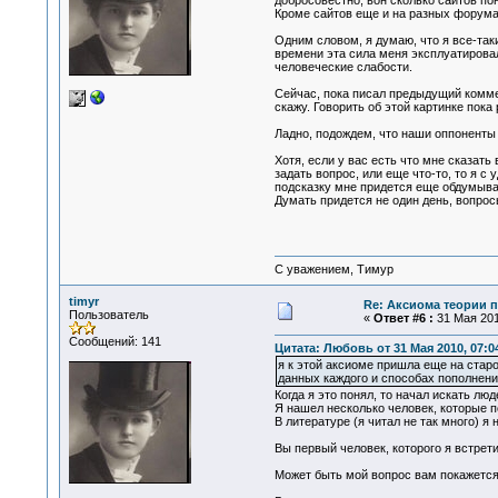
добросовестно, вон сколько сайтов по
Кроме сайтов еще и на разных форума
Одним словом, я думаю, что я все-так
времени эта сила меня эксплуатирова
человеческие слабости.
Сейчас, пока писал предыдущий комме
скажу. Говорить об этой картинке пок
Ладно, подождем, что наши оппоненты
Хотя, если у вас есть что мне сказать
задать вопрос, или еще что-то, то я 
подсказку мне придется еще обдумыва
Думать придется не один день, вопрос
С уважением, Тимур
timyr
Re: Аксиома теории п
Пользователь
«
Ответ #6 :
31 Мая 201
Сообщений: 141
Цитата: Любовь от 31 Мая 2010, 07:0
я к этой аксиоме пришла еще на старо
данных каждого и способах пополнени
Когда я это понял, то начал искать лю
Я нашел несколько человек, которые п
В литературе (я читал не так много) я
Вы первый человек, которого я встрети
Может быть мой вопрос вам покажется 