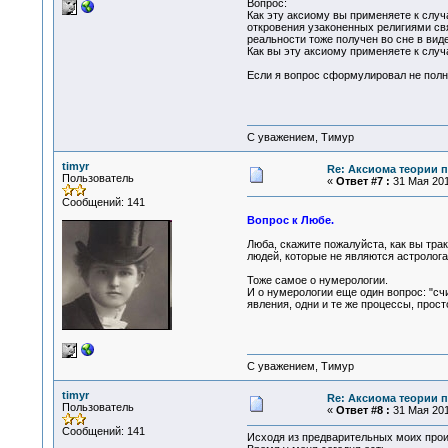
Вопрос:
Как эту аксиому вы применяете к случ
откровения узаконенных религиями свя
реальности тоже получен во сне в вид
Как вы эту аксиому применяете к случ
Если я вопрос сформулировал не полно,
С уважением, Тимур
timyr
Re: Аксиома теории п
Пользователь
«
Ответ #7 :
31 Мая 201
Сообщений: 141
Вопрос к Любе.
Люба, скажите пожалуйста, как вы тра
людей, которые не являются астролога
Тоже самое о нумерологии.
И о нумерологии еще один вопрос: "сч
явления, одни и те же процессы, прос
С уважением, Тимур
timyr
Re: Аксиома теории п
Пользователь
«
Ответ #8 :
31 Мая 201
Сообщений: 141
Исходя из предварительных моих произ