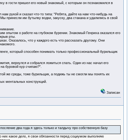
иху в гости пришел его новый знакомый, с которым он познакомился в
нам рукой и сказал что-то типа: "Ребята, дайте ка нам что-нибудь на
 Мы принесли им бутылку водки, закуску, два стакана и удалились в свой
внимание.
им опытом о работе на глубоком бурении. Знакомый Генриха оказался его
крыв рты.
ках. Оказалось, что у каждого есть что рассказать другому. Они
накомого.
сленге, который способен понимать только профессиональный бурильщик
жития, вернулся и собрался ложиться спать. Один из нас начал его
 на буровой кур счипаю?".
той же среды, тоже бурильщик, а подижь ты не смогли мы понять их
вых ментальных конструкций.
Записан
посление два года я здесь только и талдычу про собственную базу
до них какое дело, я свои обязанности перед социумом выполняю