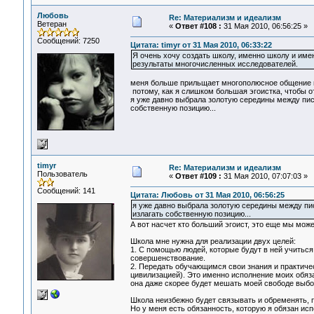
Любовь
Re: Материализм и идеализм
Ветеран
«
Ответ #108 :
31 Мая 2010, 06:56:25 »
Сообщений: 7250
Цитата: timyr от 31 Мая 2010, 06:33:22
Я очень хочу создать школу, именно школу и имен
результаты многочисленных исследователей.
меня больше прильщает многополюсное общение н
потому, как я слишком большая эгоистка, чтобы от
я уже давно выбрала золотую середины между пис
собственную позицию...
timyr
Re: Материализм и идеализм
Пользователь
«
Ответ #109 :
31 Мая 2010, 07:07:03 »
Сообщений: 141
Цитата: Любовь от 31 Мая 2010, 06:56:25
я уже давно выбрала золотую середины между пис
излагать собственную позицию...
А вот насчет кто больший эгоист, это еще мы мож
Школа мне нужна для реализации двух целей:
1. С помощью людей, которые будут в ней учиться
совершенствование.
2. Передать обучающимся свои знания и практиче
цивилизацией). Это именно исполнение моих обяза
она даже скорее будет мешать моей свободе выбо
Школа неизбежно будет связывать и обременять, п
Но у меня есть обязанность, которую я обязан исп