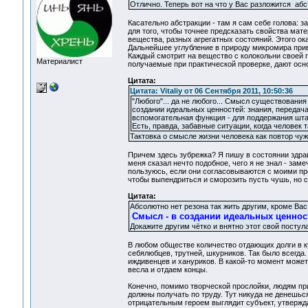
Отлично. Теперь вот на что у Вас разложится аб
Касательно абстракции - там я сам себе голова: за
для того, чтобы точнее предсказать свойства мат
вещества, разных агрегатных состояний. Этого ок
Дальнейшее углубление в природу микромира при
Каждый смотрит на вещество с колокольни своей 
Материалист
получаемые при практической проверке, дают осн
Цитата:
Цитата: Vitaliy от 06 Сентября 2011, 10:50:36
"Любого"... да не любого... Смысл существовани
создании идеальных ценностей: знания, передача 
вспомогательная функция - для поддержания штан
Есть, правда, забавные ситуации, когда человек т
Тактовка о смысле жизни человека как повтор чуж
Причем здесь зубрежка? Я пишу в состоянии здрав
меня сказал нечто подобное, чего я не знал - за
пользуюсь, если они согласовываются с моими пр
чтобы выпендриться и сморозить пусть чушь, но с
Цитата:
Абсолютно нет резона так жить другим, кроме Вас
Смысл - в создании идеальных ценност
Докажите другим чётко и внятно этот свой посту
В любом обществе количество отдающих долги в к
себялюбцев, трутней, шкурников. Так было всегда.
иждивенцев и хануриков. В какой-то момент может 
весла и отдаем концы.
Конечно, помимо творческой прослойки, людям п
должны получать по труду. Тут никуда не денешься
отрицательным героем выглядит субъект, утвержда