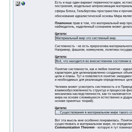
Есть и еще один вариант первичности идеи, исто
построения, модельные аппроксимации материально
сферы Блоха, Гильбертовы пространства и прочие
обоснование идеалистической основы Мира являет
Платоник
прав в том, что материальный мир про
наблюдатель, наделенный сознанием может делать 
Цитата:
Материальный мир-это системный мир.
Системность - не есть прерогатива материальног
Например, фашизм, коммунизм, политика государст
Цитата:
Всё, что находится во внесистемном состоянии в
Понятие системности, как и любое понятие - идеа
характерен для целенаправленно созданных объек
цели и планы. Тут и появляется понятие эмерджен
и необходимых для реализации определенных целе
Человек может усмотреть системность и в Природе
взаимообусловленность структур и процессов физи
механизма наследственности, как-то наловчается
мира на основе сложившихся естественно и доду
основе принятых теорий).
Цитата:
… Существования в материальном мире такого со
Вот эта мысль мне особенно понравилась. Поняти
существовать в материальном мире, по определен
Communication Theorem
- которую я тут поминал 