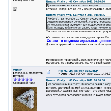
Сообщений: 2486
Цитата: Vitaliy от 06 Сентября 2011, 10:50:36
Для меня материя = вещество + энергия.
Отлично. Теперь вот на что у Вас разложится абс
Цитата: Vitaliy от 06 Сентября 2011, 10:50:36
"Любого"... да не любого... Смысл существования
создании идеальных ценностей: знания, передача 
вспомогательная функция - для поддержания штан
Есть, правда, забавные ситуации, когда человек т
Тактовка о смысле жизни человека как повтор чужи
Абсолютно нет резона так жить другим, кроме Вас:
Смысл - в создании идеальных ценносте
Докажите другим чётко и внятно этот свой постул
Не сторонник "квантовой магии, психологии и проч
материальное и нематериальное. Ни в коей партии
valeriy
Re: Материализм и идеализм
Глобальный модератор
«
Ответ #114 :
06 Сентября 2011, 14:06:2
Ветеран
Цитата: Vitaliy от 06 Сентября 2011, 10:50:36
Сообщений: 4167
Вот заряженный пистолет. Он просто лежит в кобу
Виталик, системой, на мой взгляд, является не пр
идеологий. А заряженный пистолет - это всего-ли
двух субъектов потребляет энергию. И будет потр