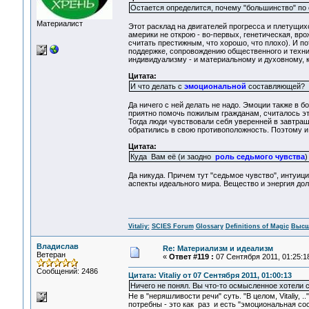
Остается определится, почему "большинство" по с
Материалист
Этот расклад на двигателей прогресса и плетущихс
америки не открою - во-первых, генетическая, вро
считать престижным, что хорошо, что плохо). И по
поддержке, сопровождению общественного и техни
индивидуализму - и материальному и духовному, ко
Цитата:
И что делать с
эмоциональной
составляющей?
Да ничего с ней делать не надо. Эмоции также в
приятно помочь пожилым гражданам, считалось эт
Тогда люди чувствовали себя уверенней в завтраш
обратились в свою противоположность. Поэтому 
Цитата:
Куда Вам её (и заодно
роль седьмого чувства
)
Да никуда. Причем тут "седьмое чувство", интуиц
аспекты идеального мира. Вещество и энергия до
Vitaliy:
SCIES Forum
Glossary
Definitions of Magic
Высш
Владислав
Re: Материализм и идеализм
Ветеран
«
Ответ #119 :
07 Сентября 2011, 01:25:1
Сообщений: 2486
Цитата: Vitaliy от 07 Сентября 2011, 01:00:13
Ничего не понял. Вы что-то осмысленное хотели ск
Не в "неряшливости речи" суть. "В целом, Vitaliy, 
потребны - это как раз и есть "эмоциональная со