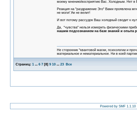
моему мнению/восприятию Вас. Холодным. Нет в В
Реакция на "раздражение Эго" Вами проявлена мгно
не моги! Ум не велит!
И вот потому рассудок Ваш холодный сводит к нулю
Да, "чувства" нельзя измерить физическими прибо
нашим подсознанием на базе знаний и опыта р
Не сторонник "квантовой магии, психологии и проч
материальное и нематериальное. Ни в коей партии
Страниц:
1
...
6
7
[
8
]
9
10
...
23
Все
Powered by SMF 1.1.10