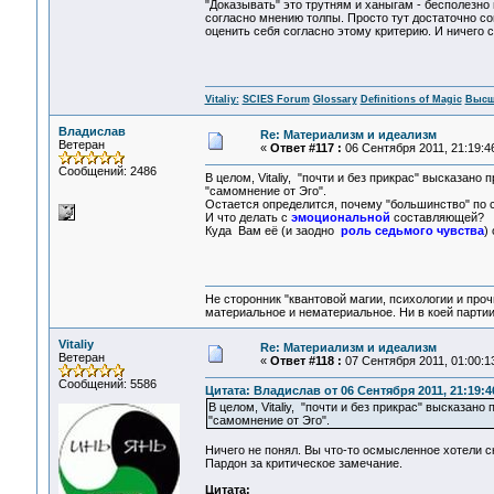
"Доказывать" это трутням и ханыгам - бесполезн
согласно мнению толпы. Просто тут достаточно 
оценить себя согласно этому критерию. И ничего с
Vitaliy:
SCIES Forum
Glossary
Definitions of Magic
Высш
Владислав
Re: Материализм и идеализм
Ветеран
«
Ответ #117 :
06 Сентября 2011, 21:19:4
Сообщений: 2486
В целом, Vitaliy, "почти и без прикрас" высказано 
"самомнение от Эго".
Остается определится, почему "большинство" по с
И что делать с
эмоциональной
составляющей?
Куда Вам её (и заодно
роль седьмого чувства
)
Не сторонник "квантовой магии, психологии и проч
материальное и нематериальное. Ни в коей партии
Vitaliy
Re: Материализм и идеализм
Ветеран
«
Ответ #118 :
07 Сентября 2011, 01:00:1
Сообщений: 5586
Цитата: Владислав от 06 Сентября 2011, 21:19:4
В целом, Vitaliy, "почти и без прикрас" высказано 
"самомнение от Эго".
Ничего не понял. Вы что-то осмысленное хотели с
Пардон за критическое замечание.
Цитата: