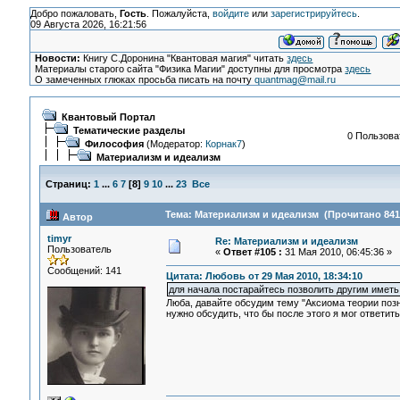
Добро пожаловать,
Гость
. Пожалуйста,
войдите
или
зарегистрируйтесь
.
09 Августа 2026, 16:21:56
Новости:
Книгу С.Доронина "Квантовая магия" читать
здесь
Материалы старого сайта "Физика Магии" доступны для просмотра
здесь
О замеченных глюках просьба писать на почту
quantmag@mail.ru
Квантовый Портал
Тематические разделы
0 Пользоват
Философия
(Модератор:
Корнак7
)
Материализм и идеализм
Страниц:
1
...
6
7
[
8
]
9
10
...
23
Все
Тема: Материализм и идеализм (Прочитано 841
Автор
timyr
Re: Материализм и идеализм
Пользователь
«
Ответ #105 :
31 Мая 2010, 06:45:36 »
Сообщений: 141
Цитата: Любовь от 29 Мая 2010, 18:34:10
для начала постарайтесь позволить другим иметь 
Люба, давайте обсудим тему "Аксиома теории поз
нужно обсудить, что бы после этого я мог ответить 