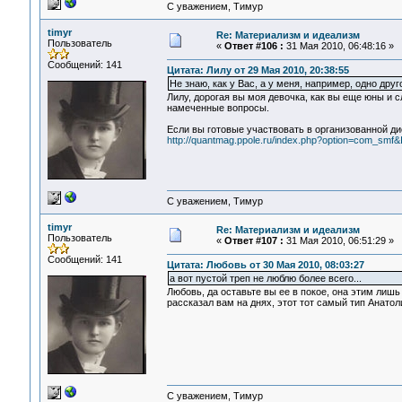
С уважением, Тимур
timyr
Re: Материализм и идеализм
Пользователь
«
Ответ #106 :
31 Мая 2010, 06:48:16 »
Сообщений: 141
Цитата: Лилу от 29 Мая 2010, 20:38:55
Не знаю, как у Вас, а у меня, например, одно др
Лилу, дорогая вы моя девочка, как вы еще юны и 
намеченные вопросы.
Если вы готовые участвовать в организованной ди
http://quantmag.ppole.ru/index.php?option=com_smf
С уважением, Тимур
timyr
Re: Материализм и идеализм
Пользователь
«
Ответ #107 :
31 Мая 2010, 06:51:29 »
Сообщений: 141
Цитата: Любовь от 30 Мая 2010, 08:03:27
а вот пустой треп не люблю более всего...
Любовь, да оставьте вы ее в покое, она этим лишь
рассказал вам на днях, этот тот самый тип Анато
С уважением, Тимур