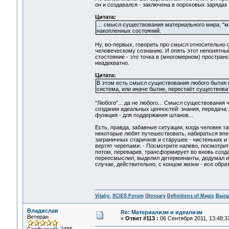
он и создавался - заключена в пороховых зарядах 
Цитата:
… смысл существования материального мира, "ма
накопленных состояний.
Ну, во-первых, говорить про смысл относительно 
человеческому сознанию. И опять этот непонятный
стостояние - это точка в (многомерном) пространст
неадекватно.
Цитата:
В этом есть смысл существования любого бытия 
система, или иначе бытие, перестаёт существоват
"Любого"... да не любого... Смысл существования
создании идеальных ценностей: знания, передача 
функция - для поддержания штанов...
Есть, правда, забавные ситуации, когда человек та
некоторые любят путешествовать, набираться впеча
заграничных старичков и старушек - чистеньких и
вертят черепами: - Посмотрите налево, посмотрит
потом, переварив, трансформирует во вновь созд
переосмыслил, выделил детерминанты, додумал и д
случае, действительно, с концом жизни - все обра
Vitaliy:
SCIES Forum
Glossary
Definitions of Magic
Высш
Владислав
Re: Материализм и идеализм
Ветеран
«
Ответ #113 :
06 Сентября 2011, 13:48:3