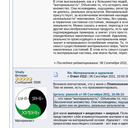
В этом высказывании, как и у большинства людей,
"материальность". Объясняю то, что оспорить не
множество. Они ясновидимы, ощущаемы, регистри
не длилось, реальных результатов. Материальный
присутствует, за исключением мгновения нахожде
нелокальности" невозможно. Системы, без границ л
в первичное системное состояние, лежащее в осн
локальности. Можно сказать и иначе, переход в с
другие мыслеобразовательные продукты, есть ид
подтверждающих примеров, а значит этого прост
определённых накопленных состояний. Идеализм, э
реальности происходящего в материальном мире. 
значит и непрерывного потребления энергии. То, ч
смысл существования материального мира, "матер
накопленных состояний. В этом есть смысл сущес
то материальная система, или иначе бытие, перес
«
Последнее редактирование: 06 Сентября 2011, 0
Vitaliy
Re: Материализм и идеализм
Ветеран
«
Ответ #112 :
06 Сентября 2011, 10:50:3
Сообщений: 5586
Возникло впечатление, что у меня с
Платоником
Тем не менее, есть что прокомментировать.
Цитата: platonik от 05 Сентября 2011, 16:06:10
… что такое "материальность". Объясняю то, чт
бесконечное множество. Они ясновидимы, ощуща
бы долго оно не длилось, реальных результатов.
Для меня
материя = вещество + энергия
. Полн
представляет себе взаимоотношение материи и ид
эволюции на материальной основе. Идеалист - что 
Материалист
прерогатива мыслящего сознания - вот вам и идея 