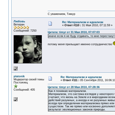
С уважением, Тимур
Любовь
Re: Материализм и идеализм
Ветеран
«
Ответ #110 :
31 Мая 2010, 07:11:59 »
Сообщений: 7250
Цитата: timyr от 31 Мая 2010, 07:07:03
иначе если я не буду отдавать, то мне перестанут
потому меня прильщает именно сотрудничество
platonik
Re: Материализм и идеализм
Модератор своей темы
«
Ответ #111 :
05 Сентября 2011, 16:06:10
Постоялец
Цитата: timyr от 28 Мая 2010, 07:28:36
Сообщений: 405
Как я понимаю материализм.
Материализм, это система взглядов у некоторого
считают, что жизнь на Земле и в мироздании воз
действий разумных, а иногда и не разумных живы
всегда при определении материализма прямо или
существом. Так же прямо или косвенно дополняется
результат эволюционных законов природы.