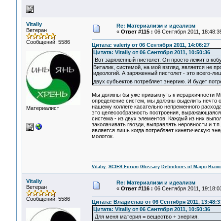
Vitaliy
Re: Материализм и идеализм
Ветеран
«
Ответ #115 :
06 Сентября 2011, 18:48:3
Сообщений: 5586
Цитата: valeriy от 06 Сентября 2011, 14:06:27
Цитата: Vitaliy от 06 Сентября 2011, 10:50:36
Вот заряженный пистолет. Он просто лежит в кобу
Виталик, системой, на мой взгляд, является не п
идеологий. А заряженный пистолет - это всего-ли
двух субъектов потребляет энергию. И будет потр
Мы должны бы уже привыкнуть к иерархичности Ми
определение систем, мы должны выделить нечто о
нашему коллеге касательно непременного расхода
Материалист
это целесообразность построения, выражающаяся 
система - из двух элементов. Каждый из них выпо
заколачивать гвозди, выправлять неровности и т.п
является лишь когда потребляет кинетическую энерг
молоток.
Vitaliy:
SCIES Forum
Glossary
Definitions of Magic
Высш
Vitaliy
Re: Материализм и идеализм
Ветеран
«
Ответ #116 :
06 Сентября 2011, 19:18:0
Сообщений: 5586
Цитата: Владислав от 06 Сентября 2011, 13:48:3
Цитата: Vitaliy от 06 Сентября 2011, 10:50:36
Для меня материя = вещество + энергия.