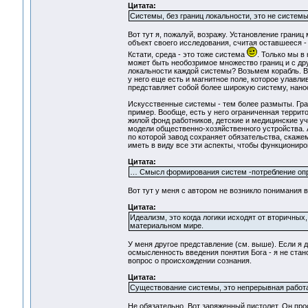
Цитата:
Системы, без границ локальности, это не системы
Вот тут я, пожалуй, возражу. Установление грани
объект своего исследования, считая оставшееся -
Кстати, среда - это тоже система
. Только мы в
может быть необозримое множество границ и с дру
локальности каждой системы? Возьмем корабль. Вот,
у него еще есть и магнитное поле, которое улавлив
представляет собой более широкую систему, нано
Искусственные системы - тем более размыты. Гран
пример. Вообще, есть у него ограниченная террит
жилой фонд работников, детские и медицинские уч
модели общественно-хозяйственного устройства. 
по которой завод сохраняет обязательства, скаже
иметь в виду все эти аспекты, чтобы функционир
Цитата:
… Смысл формирования систем -потребление опр
Вот тут у меня с автором не возникло понимания в 
Цитата:
Идеализм, это когда логики исходят от вторичных
материальном мире.
У меня другое представление (см. выше). Если я
осмысленность введения понятия Бога - я не стан
вопрос о происхождении сознания.
Цитата:
Существование системы, это непрерывная работа,
Не обязательно. Вот заряженный пистолет. Он прос