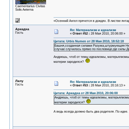
Сaementarius Civitas
Solis Aeterna
«Осенний Ангел прячется в дождях. В листве янтарн
Ариадна
Re: Материализм и идеализм
Гость
«
Ответ #52 :
28 Мая 2010, 20:06:00 »
Цитата: Urbis Numen от 28 Мая 2010, 18:52:18
Башня,созданная силами Разума,штурмующяя Неб
случае случилось прямо по пословице,где силы 
Андрюшь, чтоб от темы идеализмы, матерьялизмы д
материи зародился?
Лилу
Re: Материализм и идеализм
Гость
«
Ответ #53 :
28 Мая 2010, 20:16:13 »
Цитата: Ариадна от 28 Мая 2010, 20:06:00
Андрюшь, чтоб от темы идеализмы, матерьялизмы 
материи зародился?
А ведь всегда должно быть два родителя. По идее.