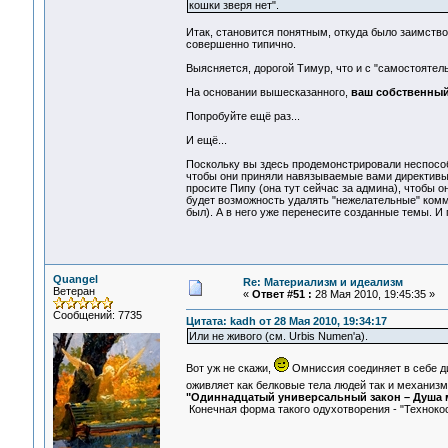
кошки зверя нет".
Итак, становится понятным, откуда было заимство
совершенно типично.
Выясняется, дорогой Тимур, что и с "самостояте
На основании вышесказанного,
ваш собственный 
Попробуйте ещё раз...
И ещё...
Поскольку вы здесь продемонстрировали неспособ
чтобы они приняли навязываемые вами директивы, в
просите Пипу (она тут сейчас за админа), чтобы 
будет возможность удалять "нежелательные" коммен
был). А в него уже перенесите созданные темы. И 
Quangel
Re: Материализм и идеализм
Ветеран
«
Ответ #51 :
28 Мая 2010, 19:45:35 »
Сообщений: 7735
Цитата: kadh от 28 Мая 2010, 19:34:17
Или не живого (см. Urbis Numen'a).
Вот уж не скажи,
Омниссия соединяет в себе ди
оживляет как белковые тела людей так и механиз
"Одиннадцатый универсальный закон – Душа 
Конечная форма такого одухотворения - "Техноко