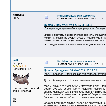
Ариадна
Re: Материализм и идеализм
Гость
«
Ответ #56 :
28 Мая 2010, 20:23:01 »
Цитата: Лилу от 28 Мая 2010, 20:16:13
А ведь всегда должно быть два родителя. По идее
Именно поэтому я и предлагала сначала определит
Может ли сознание существовать независимо от 
Может ли материя существовать независимо от с
Но Тимура видимо это мало интересует, нравится 
kadh
Re: Материализм и идеализм
Ветеран
«
Ответ #57 :
28 Мая 2010, 21:28:31 »
Сообщений: 1207
Цитата: Ариадна от 28 Мая 2010, 20:19:02
Кадх, наоборот, Тимур как раз эти вопросы затрон
Да нет, Ариадночка. Не заметил никакого сходства
Моё мнение, что "идеализм" и "материализм" - п
Я очень сексуален! И
всего, "субъект-объектные" отношения, поскольку
ваще - прелесть!
знание мы получаем в виде собственных интерпре
"осмысление" и позволяет говорить об "идеализме
"мысли о реальности", а что - сама реальность.
Отсюда возникает другая известная дихотомия - с
бывают "объективными", а материалисты "субъекти