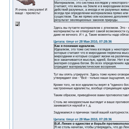
Материализм, это система взглядов у некоторого
считают, что жизнь на Земле и в мироздании воз
Я очень сексуален! И
действий разумных, а иногда и не разумных живы
ваще - прелесть!
всегда при определении материализма прямо или
существом. Так же прямо или косвенно дополняется
результат эволюционных законов природы.
Здесь вы путаете материализм с атеизмом. Это - н
материалисты не отвергают самой возможности сущ
даже не вечного. И т. д. Такие моменты надо обяза
Цитата: timyr от 28 Мая 2010, 07:28:36
Как я понимаю идеализм.
Идеализм, это тоже система взглядов у некоторо
которые считают что в мироздании первична мысл
мироздании и которые создают жизни на различны
все заканчивается мыслью, идеей, богом. Нет в 
материя создана богом. Во всех определениях иде
отрицают материалистические воззрения.
Тут вы опять утрируете. Здесь тоже нужно оговори
утверждают они - "Всё - только наши ощущения, к
Кроме того, не все идеалисты верят в "единого бог
настроенные идеалисты, вообще отрицающие идею
Таким образом, приведённое вами противопоставл
Столь же некорректным выглядит и ваше противопо
занимаются наукой и т. д.
Задумаемся о причинах такой вашей халтурности..
Цитата: timyr от 28 Мая 2010, 07:28:36
В.И. Ленин о единстве и борьбе противополо
Я не столь начитан, чтобы утверждать, что до Ле