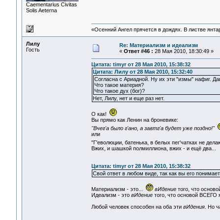
Сaementarius Civitas
Solis Aeterna
«Осенний Ангел прячется в дождях. В листве янтарн
Лилу
Re: Материализм и идеализм
Гость
«
Ответ #46 :
28 Мая 2010, 18:30:49 »
Цитата: timyr от 28 Мая 2010, 15:38:32
Цитата: Лилу от 28 Мая 2010, 15:32:40
Согласна с Ариадной. Ну их эти "измы" нафиг. Да
Что такое материя?
Что такое дух (бог)?
Нет, Лилу, нет и еще раз нет.
О как!
Вы прямо как Ленин на броневике:
"Вчег'а было г'ано, а завтг'а будет уже поздно!"
или
"Г'еволюции, батенька, в белых пег'чатках не дел
Вжих, и шашкой полмиллиона, вжих - и ещё два...
Цитата: timyr от 28 Мая 2010, 15:38:32
Свой ответ в любом виде, так как вы его понимает
Материализм - это...
вИдение
того, что основ
Идеализм - это
вИдение
того, что основой ВСЕГО 
Любой человек способен на оба эти
вИдения
. Но 