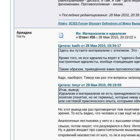
равноправными - дескать, и там, и там - дело ве
феноменами. Противоположная - ничем.
«
Последнее редактирование: 28 Мая 2010, 20:39:5
Vitaliy:
SCIES Forum
Glossary
Definitions of Magic
Высш
Ариадна
Re: Материализм и идеализм
Гость
«
Ответ #55 :
28 Мая 2010, 20:19:02 »
Цитата: kadh от 28 Мая 2010, 19:34:17
Здесь вы путаете материализм с атеизмом. Это - н
Кроме того, не все идеалисты верят в "единого бо
настроенные идеалисты, вообще отрицающие идею
Таким образом, приведённое вами противопоставл
Кадх, наоборот, Тимур как раз эти вопросы затрон
Цитата: timyr от 28 Мая 2010, 09:19:59
Итак, вывод:
Идеализм и материализм не есть принадлежность 
понятия (понятия, но не термины), которые никак 
или системой практического опыта, которыми обл
Но этот вывод как раз противоречит тем понятиям
зрения. То есть видно, что человек и сам ещё не р
Аналогичные нестыковки у него и с высшими откр
свыше, потом пишет, что разуверился в боге. Инте
Ну и далее вещает про самостоятельное мышление
откровений неизвестно от кого, то ли в изучении