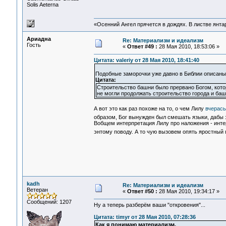
Solis Aeterna
«Осенний Ангел прячется в дождях. В листве янтарн
Ариадна
Re: Материализм и идеализм
Гость
«
Ответ #49 :
28 Мая 2010, 18:53:06 »
Цитата: valeriy от 28 Мая 2010, 18:41:40
Подобные заморочки уже давно в Библии описаны
Цитата:
Строительство башни было прервано Богом, котор
не могли продолжать строительство города и баш
А вот это как раз похоже на то, о чем Лилу
вчерась
образом, Бог вынужден был смешать языки, дабы
Вобщем интерпретация Лилу про наложения - инте
энтому поводу. А то чую вызовем опять яростный
kadh
Re: Материализм и идеализм
Ветеран
«
Ответ #50 :
28 Мая 2010, 19:34:17 »
Сообщений: 1207
Ну а теперь разберём ваши "откровения"...
Цитата: timyr от 28 Мая 2010, 07:28:36
Как я понимаю материализм.