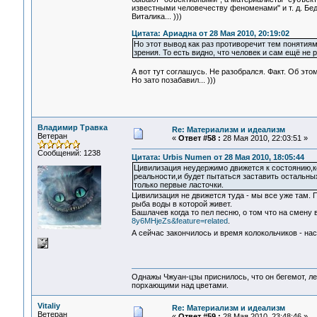
известными человечеству феноменами" и т. д. Бед
Виталика... )))
Цитата: Ариадна от 28 Мая 2010, 20:19:02
Но этот вывод как раз противоречит тем понятия
зрения. То есть видно, что человек и сам ещё не 
А вот тут соглашусь. Не разобрался. Факт. Об это
Но зато позабавил... )))
Владимир Травка
Re: Материализм и идеализм
Ветеран
«
Ответ #58 :
28 Мая 2010, 22:03:51 »
Сообщений: 1238
Цитата: Urbis Numen от 28 Мая 2010, 18:05:44
Цивилизация неудержимо движется к состоянию,к
реальности,и будет пытаться заставить остальны
только первые ласточки.
Цивилизация не движется туда - мы все уже там. П
рыба воды в которой живет.
Башлачев когда то пел песню, о том что на смену
8y6MHjeZs&feature=related
.
А сейчас закончилось и время колокольчиков - н
Однажы Чжуан-цзы приснилось, что он бегемот, л
порхающими над цветами.
Vitaliy
Re: Материализм и идеализм
Ветеран
«
Ответ #59 :
28 Мая 2010, 23:48:46 »