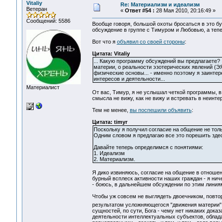
Vitaliy
Re: Материализм и идеализм
Ветеран
«
Ответ #54 :
28 Мая 2010, 20:16:49 »
Сообщений: 5586
Вообще говоря, большой охоты бросаться в это бур
обсуждение в группе с Тимуром и Любовью, а теп
Вот что я
объявил со своей стороны
:
Цитата: Vitaliy
... Какую программу обсуждений вы предлагаете? .
материи, о реальности эзотерических явлений (ЭЯ
физические основы... - именно поэтому я заинтер
интересов и деятельности...
Материалист
От вас, Тимур, я не услышал четкой программы, в
смысла не вижу, как не вижу и встревать в неинт
Тем не менее,
вы поспешили объявить
:
Цитата: timyr
Поскольку я получил согласие на общение не тольк
Одним словом я предлагаю все это порешить здес
Давайте теперь определимся с понятиями:
1. Идеализм
2. Материализм.
Я дико извиняюсь, согласие на общение в отношени
бурный всплеск активности наших граждан - я нич
- боюсь, в дальнейшем обсуждении по этим линиям
Чтобы уж совсем не выглядеть двоечником, повто
результатом усложняющегося "движения материи
сущностей, по сути, Бога - чему нет никаких док
деятельности интеллектуальных субъектов, облад