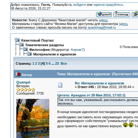
Добро пожаловать,
Гость
. Пожалуйста,
войдите
или
зарегистрируйтесь
.
08 Августа 2026, 15:21:27
Новости:
Книгу С.Доронина "Квантовая магия" читать
здесь
Материалы старого сайта "Физика Магии" доступны для просмотра
здесь
О замеченных глюках просьба писать на почту
quantmag@mail.ru
Квантовый Портал
Тематические разделы
0 Пользоват
Философия
(Модератор:
Корнак7
)
Материализм и идеализм
Страниц:
1
2
3
[
4
]
5
6
...
23
Все
Тема: Материализм и идеализм (Прочитано 840
Автор
Quangel
Re: Материализм и идеализм
Ветеран
«
Ответ #45 :
28 Мая 2010, 18:05:44 »
Сообщений: 7735
Цитата: Ариадна от 28 Мая 2010, 17:02:11
Так это вы нам, уважаемый, рассказывать должны
являлись
В конце концов идеология постмодернизма сводитс
необходимо заставить всех окружающих играть по
душ сформирует собственную "уникальную" систем
душ принять ее как единственно верную.
Ти