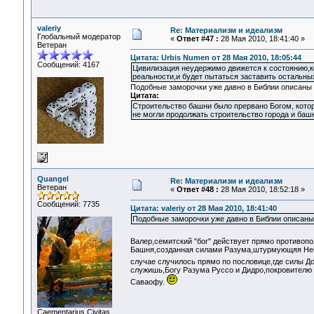
valeriy
Re: Материализм и идеализм
Глобальный модератор
«
Ответ #47 :
28 Мая 2010, 18:41:40 »
Ветеран
Цитата: Urbis Numen от 28 Мая 2010, 18:05:44
Сообщений: 4167
Цивилизация неудержимо движется к состоянию,к
реальности,и будет пытаться заставить остальны
Подобные заморочки уже давно в Библии описаны
Цитата:
Строительство башни было прервано Богом, которы
не могли продолжать строительство города и башн
Quangel
Re: Материализм и идеализм
Ветеран
«
Ответ #48 :
28 Мая 2010, 18:52:18 »
Сообщений: 7735
Цитата: valeriy от 28 Мая 2010, 18:41:40
Подобные заморочки уже давно в Библии описаны
Валер,семитский "бог" действует прямо противопо
Башня,созданная силами Разума,штурмующяя Неб
случае случилось прямо по пословице,где силы Д
служишь,Богу Разума Руссо и Дидро,покровителю ф
Саваофу.
Сaementarius Civitas