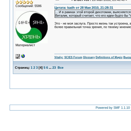
Сообщений: 5586
Цитата: kadh от 28 Мая 2010, 21:28:31
... И в рамках этой второй дихотомии, выясняетс
Виталик, который считает, что его идеи будто бы
Это - не моя заслуга. Просто жизнь так устроена
более правильная точка зрения, по твоему мнению
Материалист
Vitaliy:
SCIES Forum
Glossary
Definitions of Magic
Высш
Страниц:
1
2
3
[
4
]
5
6
...
23
Все
Powered by SMF 1.1.10