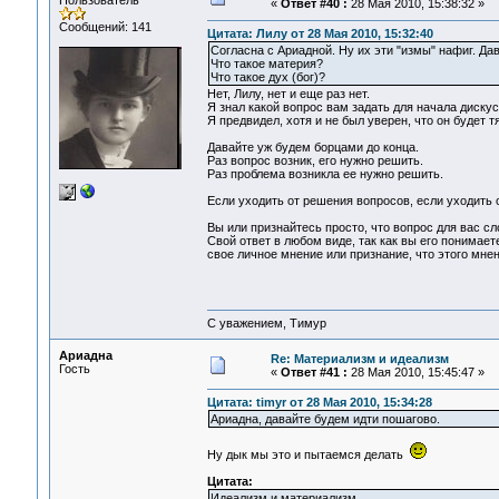
Пользователь
«
Ответ #40 :
28 Мая 2010, 15:38:32 »
Сообщений: 141
Цитата: Лилу от 28 Мая 2010, 15:32:40
Согласна с Ариадной. Ну их эти "измы" нафиг. Да
Что такое материя?
Что такое дух (бог)?
Нет, Лилу, нет и еще раз нет.
Я знал какой вопрос вам задать для начала дискус
Я предвидел, хотя и не был уверен, что он будет 
Давайте уж будем борцами до конца.
Раз вопрос возник, его нужно решить.
Раз проблема возникла ее нужно решить.
Если уходить от решения вопросов, если уходить 
Вы или признайтесь просто, что вопрос для вас с
Свой ответ в любом виде, так как вы его понимает
свое личное мнение или признание, что этого мнен
С уважением, Тимур
Ариадна
Re: Материализм и идеализм
Гость
«
Ответ #41 :
28 Мая 2010, 15:45:47 »
Цитата: timyr от 28 Мая 2010, 15:34:28
Ариадна, давайте будем идти пошагово.
Ну дык мы это и пытаемся делать
Цитата:
Идеализм и материализм.