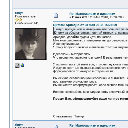
timyr
Re: Материализм и идеализм
Пользователь
«
Ответ #39 :
28 Мая 2010, 15:34:28 »
Сообщений: 141
Цитата: Ариадна от 28 Мая 2010, 15:24:59
Тимур, прежде чем о материализме речь вести, в
К чему из обозначенных понятий относите, напр
Ариадна, давайте будем идти пошагово.
Мне мои оппоненты, с которыми мы договорились 
Я ее опубликовал.
Я хочу получить четкий и внятный ответ на задан
Идеализм и материализм.
Что первично, материя или идея? В результате че
Я изложил по этой теме все, что счел нужным и в
Я жду конкретных высказываний конкретного личног
формулировок от каждого в отдельности.
Вы сейчас осознанно или неосознанно пытаетесь с
поставленного мною вопроса.
Вы не хотите сформулировать свое личное мнение
Вопрос, который вы мне задали, есть вторичный, п
Прошу, Вас, сформулируйте ваше личное мнен
С уважением, Тимур
timyr
Re: Материализм и идеализм