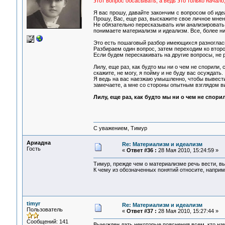
этот вопрос обсасывать, а ведь это только начало
Я вас прошу, давайте закончим с вопросом об ид
Прошу, Вас, еще раз, выскажите свое личное мнен
Не обязательно пересказывать или анализировать 
понимаете материализм и идеализм. Все, более ни
Это есть пошаговый разбор имеющихся разноглас
Разбираем один вопрос, затем переходим ко втором
Если будем перескакивать на другие вопросы, не 
Лилу, еще раз, как будто мы ни о чем не спорили,
скажите, не могу, я пойму и не буду вас осуждать.
Я ведь на вас наезжаю умышленно, чтобы вывести 
замечаете, а мне со стороны опытным взглядом ви
Лилу, еще раз, как будто мы ни о чем не спор
С уважением, Тимур
Ариадна
Re: Материализм и идеализм
Гость
«
Ответ #36 :
28 Мая 2010, 15:24:59 »
Тимур, прежде чем о материализме речь вести, в
К чему из обозначенных понятий относите, напри
timyr
Re: Материализм и идеализм
Пользователь
«
Ответ #37 :
28 Мая 2010, 15:27:44 »
Сообщений: 141
Вынужден дать некоторые пояснения всем, кто на