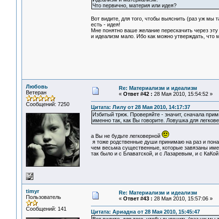
Что первично, материя или идея?
Вот видите, для того, чтобы выяснить (раз уж мы 
есть - идея!
Мне понятно ваше желание перескачить через эту 
и идеализм мало. Ибо как можно утверждать, что 
Любовь
Re: Материализм и идеализм
Ветеран
«
Ответ #42 :
28 Мая 2010, 15:54:52 »
Сообщений: 7250
Цитата: Лилу от 28 Мая 2010, 14:17:37
Избитый трюк. Проверяйте - значит, сначала примит
именно так, как Вы говорите. Ловушка для легков
а Вы не будьте легковерной
я тоже родственные души принимаю на раз и понач
чем весьма существенные, которые завязаны имен
так было и с Блаватской, и с Лазаревым, и с КаКой.
timyr
Re: Материализм и идеализм
Пользователь
«
Ответ #43 :
28 Мая 2010, 15:57:06 »
Сообщений: 141
Цитата: Ариадна от 28 Мая 2010, 15:45:47