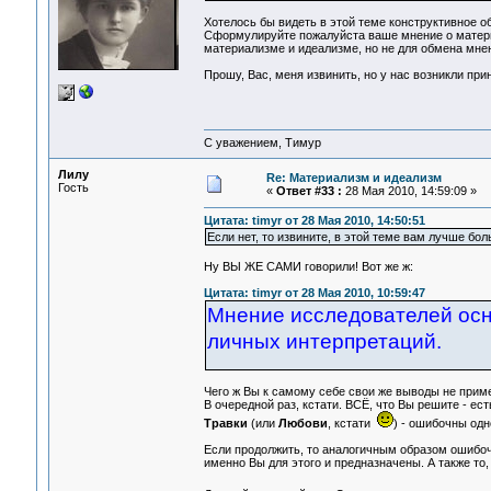
Хотелось бы видеть в этой теме конструктивное о
Сформулируйте пожалуйста ваше мнение о матери
материализме и идеализме, но не для обмена мне
Прошу, Вас, меня извинить, но у нас возникли при
С уважением, Тимур
Лилу
Re: Материализм и идеализм
Гость
«
Ответ #33 :
28 Мая 2010, 14:59:09 »
Цитата: timyr от 28 Мая 2010, 14:50:51
Если нет, то извините, в этой теме вам лучше бо
Ну ВЫ ЖЕ САМИ говорили! Вот же ж:
Цитата: timyr от 28 Мая 2010, 10:59:47
Мнение исследователей осн
личных интерпретаций.
Чего ж Вы к самому себе свои же выводы не прим
В очередной раз, кстати. ВСЁ, что Вы решите -
Травки
(или
Любови
, кстати
) - ошибочны од
Если продолжить, то аналогичным образом ошибочн
именно Вы для этого и предназначены. А также т