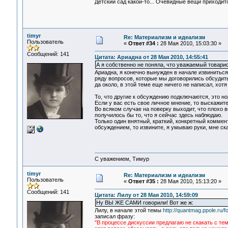
Детский сад какой-то... Очевидные вещи приходи
timyr
Re: Материализм и идеализм
Пользователь
«
Ответ #34 :
28 Мая 2010, 15:03:30 »
Сообщений: 141
Цитата: Ариадна от 28 Мая 2010, 14:55:41
А я собственно не поняла, что уважаемый товари
Ариадна, я конечно вынужден в начале извиниться,
ряду вопросов, которые мы договорились обсудит
да около, в этой теме еще ничего не написал, хот
То, что другие к обсуждению подключаются, это но
Если у вас есть свое личное мнение, то выскажите
Во всяком случае на поверку выходит, что плохо в
получилось бы то, что я сейчас здесь наблюдаю.
Только один внятный, краткий, конкретный коммен
обсуждением, то извините, я умываю руки, мне ска
С уважением, Тимур
timyr
Re: Материализм и идеализм
Пользователь
«
Ответ #35 :
28 Мая 2010, 15:13:20 »
Сообщений: 141
Цитата: Лилу от 28 Мая 2010, 14:59:09
Ну ВЫ ЖЕ САМИ говорили! Вот же ж:
Лилу, в начале этой темы
http://quantmag.ppole.ru
записал фразу:
"В процессе дискуссии предлагаю не скакать с те