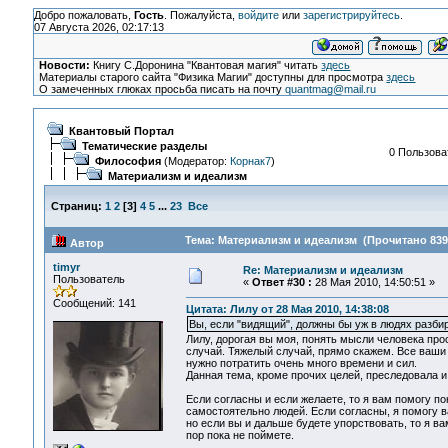
Добро пожаловать,
Гость
. Пожалуйста,
войдите
или
зарегистрируйтесь
.
07 Августа 2026, 02:17:13
Новости:
Книгу С.Доронина "Квантовая магия" читать
здесь
Материалы старого сайта "Физика Магии" доступны для просмотра
здесь
О замеченных глюках просьба писать на почту
quantmag@mail.ru
Квантовый Портал
Тематические разделы
0 Пользоват
Философия
(Модератор:
Корнак7
)
Материализм и идеализм
Страниц:
1
2
[
3
]
4
5
...
23
Все
Тема: Материализм и идеализм (Прочитано 839
Автор
timyr
Re: Материализм и идеализм
Пользователь
«
Ответ #30 :
28 Мая 2010, 14:50:51 »
Сообщений: 141
Цитата: Лилу от 28 Мая 2010, 14:38:08
Вы, если "видящий", должны бы уж в людях разби
Лилу, дорогая вы моя, понять мысли человека прос
случай. Тяжелый случай, прямо скажем. Все ваши 
нужно потратить очень много времени и сил.
Данная тема, кроме прочих целей, преследовала 
Если согласны и если желаете, то я вам помогу 
самостоятельно людей. Если согласны, я помогу 
но если вы и дальше будете упорствовать, то я ва
пор пока не поймете.