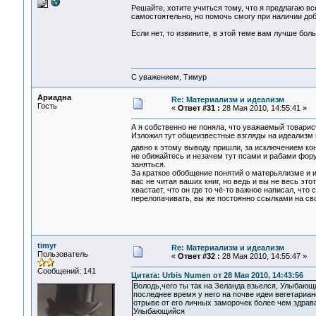
Решайте, хотите учиться тому, что я предлагаю в
самостоятельно, но помочь смогу при наличии до
Если нет, то извините, в этой теме вам лучше бол
С уважением, Тимур
Ариадна
Re: Материализм и идеализм
Гость
«
Ответ #31 :
28 Мая 2010, 14:55:41 »
А я собственно не поняла, что уважаемый товарис
Изложил тут общеизвестные взгляды на идеализм и
давно к этому выводу пришли, за исключением к
не обижайтесь и незачем тут псами и рабами фор
заняться.
За краткое обобщение понятий о матерьялизме и и
вас не читая ваших книг, но ведь и вы не весь эт
хвастает, что он где то чё-то важное написал, чт
перелопачивать, вы же постоянно ссылками на сво
timyr
Re: Материализм и идеализм
Пользователь
«
Ответ #32 :
28 Мая 2010, 14:55:47 »
Сообщений: 141
Цитата: Urbis Numen от 28 Мая 2010, 14:43:56
Володь,чего ты так на Зеланда взьелся, Улыбающ
последнее время у него на почве идеи вегетариа
отрыве от его личных заморочек более чем здрав
Улыбающийся