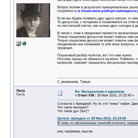
Вопрос возник в результате принципиальных разно
потребность
в пошаговом разборе имеющихся 
Если мы будем поливать друг друга грязью, то ник
Те дискуссии, с которыми я ознакомился на этом ф
по лестничной клетке, как склоки двух соседок в д
В связи с этим я предложил провести организован
Только пошаговая дискуссия может помочь нам ра
Только пошаговая дискуссия может помочь нам ра
неодинаково мы понимаем те или иные вопросы, н
эрудиции.
Пошаговый разбор полетов, вот что нам нужно.
Поэтому прошу не обижаться на меня. Поймите, ч
вопросов, поможет прекратить бесцельные препират
С уважением, Тимур
Лилу
Re: Материализм и идеализм
Гость
«
Ответ #38 :
28 Мая 2010, 15:32:40 »
Согласна с Ариадной. Ну их эти "измы" нафиг. Дав
Что такое материя?
Что такое дух (бог)?
Цитата: Ариадна от 28 Мая 2010, 15:24:59
К чему из обозначенных понятий относите, напр
или, например, мысли.