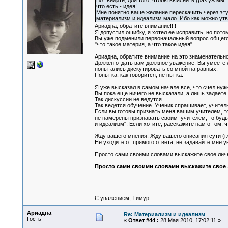
Вот видите, для того, чтобы выяснить (раз уж мы 
что есть - идея!
Мне понятно ваше желание перескачить через эту
материализм и идеализм мало. Ибо как можно утв
Ариадна, обратите внимание!!!!
Я допустил ошибку, я хотел ее исправить, но потом
Вы уже подменили первоначальный вопрос общего
"что такое материя, а что такое идея".
Ариадна, обратите внимание на это знаменательно
Должен отдать вам должное уважение. Вы умеете ло
попытались дискутировать со мной на равных.
Попытка, как говорится, не пытка.
Я уже высказал в самом начале все, что счел нуж
Вы пока еще ничего не высказали, а лишь задаете
Так дискуссии не ведутся.
Так ведется обучение. Ученик спрашивает, учитель
Если вы готовы признать меня вашим учителем, т
не намерены признавать своим учителем, то будь
и идеализм". Если хотите, расскажите нам о том, 
Жду вашего мнения. Жду вашего описания сути (г
Не уходите от прямого ответа, не задавайте мне 
Просто сами своими словами выскажите свое личн
Просто сами своими словами выскажите свое 
С уважением, Тимур
Ариадна
Re: Материализм и идеализм
Гость
«
Ответ #44 :
28 Мая 2010, 17:02:11 »