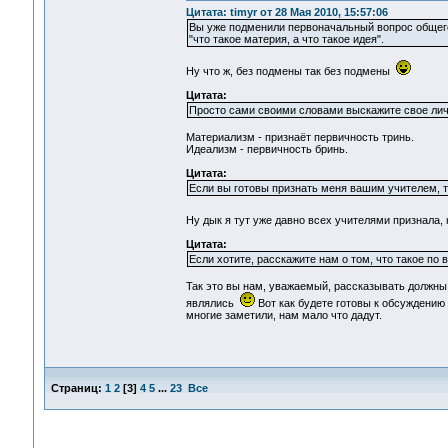
Цитата: timyr от 28 Мая 2010, 15:57:06
Вы уже подменили первоначальный вопрос общего
"что такое материя, а что такое идея".
Ну что ж, без подмены так без подмены
Цитата:
Просто сами своими словами выскажите свое лич
Материализм - признаёт первичность тринь.
Идеализм - первичность бринь.
Цитата:
Если вы готовы признать меня вашим учителем, т
Ну дык я тут уже давно всех учителями признала,
Цитата:
Если хотите, расскажите нам о том, что такое по 
Так это вы нам, уважаемый, рассказывать должны.
являлись
Вот как будете готовы к обсуждению 
многие заметили, нам мало что дадут.
Страниц:
1
2
[
3
]
4
5
...
23
Все