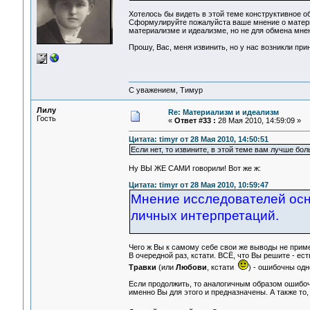
Хотелось бы видеть в этой теме конструктивное о
Сформулируйте пожалуйста ваше мнение о матери
материализме и идеализме, но не для обмена мне
Прошу, Вас, меня извинить, но у нас возникли при
С уважением, Тимур
Лилу
Re: Материализм и идеализм
Гость
«
Ответ #33 :
28 Мая 2010, 14:59:09 »
Цитата: timyr от 28 Мая 2010, 14:50:51
Если нет, то извините, в этой теме вам лучше бо
Ну ВЫ ЖЕ САМИ говорили! Вот же ж:
Цитата: timyr от 28 Мая 2010, 10:59:47
Мнение исследователей осн
личных интерпретаций.
Чего ж Вы к самому себе свои же выводы не прим
В очередной раз, кстати. ВСЁ, что Вы решите -
Травки
(или
Любови
, кстати
) - ошибочны од
Если продолжить, то аналогичным образом ошибочн
именно Вы для этого и предназначены. А также т