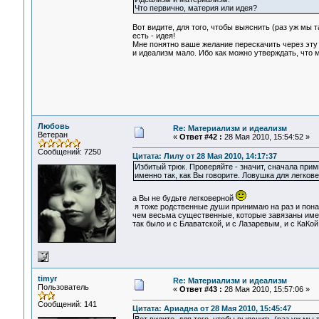
Что первично, материя или идея?
Вот видите, для того, чтобы выяснить (раз уж мы 
есть - идея!
Мне понятно ваше желание перескачить через эту 
и идеализм мало. Ибо как можно утверждать, что 
Любовь
Re: Материализм и идеализм
Ветеран
«
Ответ #42 :
28 Мая 2010, 15:54:52 »
Сообщений: 7250
Цитата: Лилу от 28 Мая 2010, 14:17:37
Избитый трюк. Проверяйте - значит, сначала примит
именно так, как Вы говорите. Ловушка для легков
а Вы не будьте легковерной
я тоже родственные души принимаю на раз и понач
чем весьма существенные, которые завязаны имен
так было и с Блаватской, и с Лазаревым, и с КаКой.
timyr
Re: Материализм и идеализм
Пользователь
«
Ответ #43 :
28 Мая 2010, 15:57:06 »
Сообщений: 141
Цитата: Ариадна от 28 Мая 2010, 15:45:47