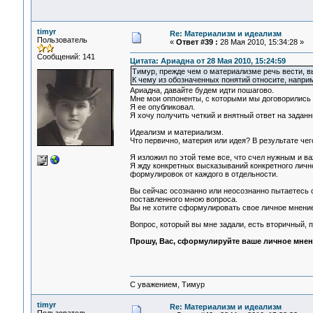
timyr
Re: Материализм и идеализм
Пользователь
«
Ответ #39 :
28 Мая 2010, 15:34:28 »
Сообщений: 141
Цитата: Ариадна от 28 Мая 2010, 15:24:59
Тимур, прежде чем о материализме речь вести, в
К чему из обозначенных понятий относите, напр
Ариадна, давайте будем идти пошагово.
Мне мои оппоненты, с которыми мы договорились 
Я ее опубликовал.
Я хочу получить четкий и внятный ответ на задан
Идеализм и материализм.
Что первично, материя или идея? В результате че
Я изложил по этой теме все, что счел нужным и в
Я жду конкретных высказываний конкретного личног
формулировок от каждого в отдельности.
Вы сейчас осознанно или неосознанно пытаетесь с
поставленного мною вопроса.
Вы не хотите сформулировать свое личное мнение
Вопрос, который вы мне задали, есть вторичный, п
Прошу, Вас, сформулируйте ваше личное мнен
С уважением, Тимур
timyr
Re: Материализм и идеализм