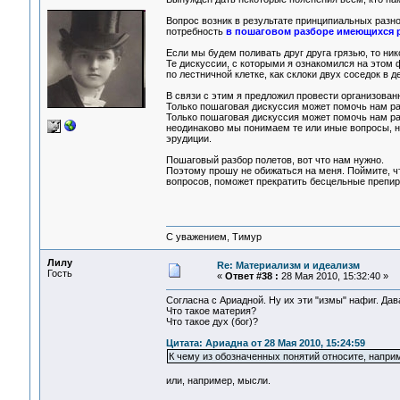
Вопрос возник в результате принципиальных разно
потребность
в пошаговом разборе имеющихся 
Если мы будем поливать друг друга грязью, то ник
Те дискуссии, с которыми я ознакомился на этом ф
по лестничной клетке, как склоки двух соседок в д
В связи с этим я предложил провести организован
Только пошаговая дискуссия может помочь нам ра
Только пошаговая дискуссия может помочь нам ра
неодинаково мы понимаем те или иные вопросы, н
эрудиции.
Пошаговый разбор полетов, вот что нам нужно.
Поэтому прошу не обижаться на меня. Поймите, ч
вопросов, поможет прекратить бесцельные препират
С уважением, Тимур
Лилу
Re: Материализм и идеализм
Гость
«
Ответ #38 :
28 Мая 2010, 15:32:40 »
Согласна с Ариадной. Ну их эти "измы" нафиг. Дав
Что такое материя?
Что такое дух (бог)?
Цитата: Ариадна от 28 Мая 2010, 15:24:59
К чему из обозначенных понятий относите, напр
или, например, мысли.