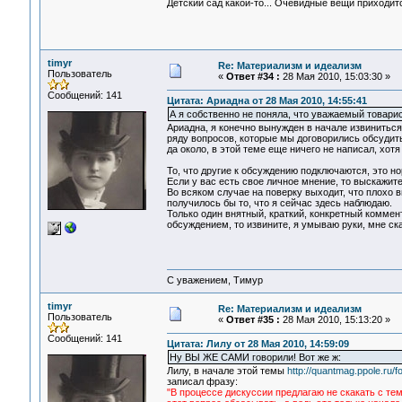
Детский сад какой-то... Очевидные вещи приходи
timyr
Re: Материализм и идеализм
Пользователь
«
Ответ #34 :
28 Мая 2010, 15:03:30 »
Сообщений: 141
Цитата: Ариадна от 28 Мая 2010, 14:55:41
А я собственно не поняла, что уважаемый товари
Ариадна, я конечно вынужден в начале извиниться,
ряду вопросов, которые мы договорились обсудит
да около, в этой теме еще ничего не написал, хот
То, что другие к обсуждению подключаются, это но
Если у вас есть свое личное мнение, то выскажите
Во всяком случае на поверку выходит, что плохо в
получилось бы то, что я сейчас здесь наблюдаю.
Только один внятный, краткий, конкретный коммен
обсуждением, то извините, я умываю руки, мне ска
С уважением, Тимур
timyr
Re: Материализм и идеализм
Пользователь
«
Ответ #35 :
28 Мая 2010, 15:13:20 »
Сообщений: 141
Цитата: Лилу от 28 Мая 2010, 14:59:09
Ну ВЫ ЖЕ САМИ говорили! Вот же ж:
Лилу, в начале этой темы
http://quantmag.ppole.ru
записал фразу:
"В процессе дискуссии предлагаю не скакать с те