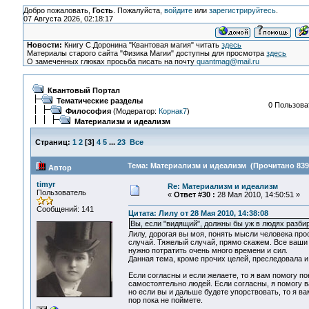
Добро пожаловать,
Гость
. Пожалуйста,
войдите
или
зарегистрируйтесь
.
07 Августа 2026, 02:18:17
Новости:
Книгу С.Доронина "Квантовая магия" читать
здесь
Материалы старого сайта "Физика Магии" доступны для просмотра
здесь
О замеченных глюках просьба писать на почту
quantmag@mail.ru
Квантовый Портал
Тематические разделы
0 Пользоват
Философия
(Модератор:
Корнак7
)
Материализм и идеализм
Страниц:
1
2
[
3
]
4
5
...
23
Все
Тема: Материализм и идеализм (Прочитано 839
Автор
timyr
Re: Материализм и идеализм
Пользователь
«
Ответ #30 :
28 Мая 2010, 14:50:51 »
Сообщений: 141
Цитата: Лилу от 28 Мая 2010, 14:38:08
Вы, если "видящий", должны бы уж в людях разби
Лилу, дорогая вы моя, понять мысли человека прос
случай. Тяжелый случай, прямо скажем. Все ваши 
нужно потратить очень много времени и сил.
Данная тема, кроме прочих целей, преследовала 
Если согласны и если желаете, то я вам помогу 
самостоятельно людей. Если согласны, я помогу 
но если вы и дальше будете упорствовать, то я ва
пор пока не поймете.