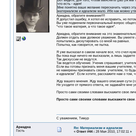
Вот видите, для того, чтобы выяснить (раз уж мы 
что есть - идея!
Мне понятно ваше желание перескачить через эту
материализм и идеализм мало. Ибо как можно утв
Ариадна, обратите внимание!!!!
Я допустил ошибку, я хотел ее исправить, но потом
Вы уже подменили первоначальный вопрос общего
"что такое материя, а что такое идея".
Ариадна, обратите внимание на это знаменательно
Должен отдать вам должное уважение. Вы умеете ло
попытались дискутировать со мной на равных.
Попытка, как говорится, не пытка.
Я уже высказал в самом начале все, что счел нуж
Вы пока еще ничего не высказали, а лишь задаете
Так дискуссии не ведутся.
Так ведется обучение. Ученик спрашивает, учитель
Если вы готовы признать меня вашим учителем, т
не намерены признавать своим учителем, то будь
и идеализм". Если хотите, расскажите нам о том, 
Жду вашего мнения. Жду вашего описания сути (г
Не уходите от прямого ответа, не задавайте мне 
Просто сами своими словами выскажите свое личн
Просто сами своими словами выскажите свое 
С уважением, Тимур
Ариадна
Re: Материализм и идеализм
Гость
«
Ответ #44 :
28 Мая 2010, 17:02:11 »