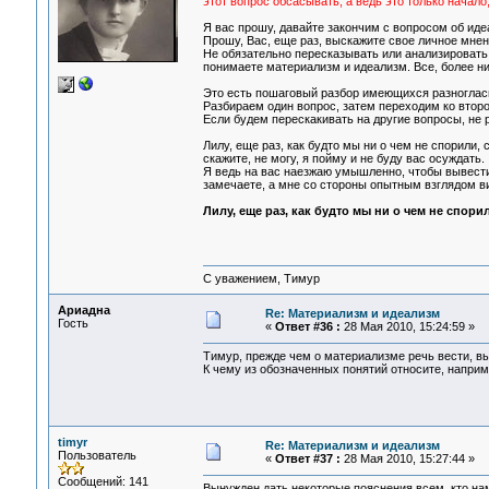
этот вопрос обсасывать, а ведь это только начало
Я вас прошу, давайте закончим с вопросом об ид
Прошу, Вас, еще раз, выскажите свое личное мнен
Не обязательно пересказывать или анализировать 
понимаете материализм и идеализм. Все, более ни
Это есть пошаговый разбор имеющихся разноглас
Разбираем один вопрос, затем переходим ко втором
Если будем перескакивать на другие вопросы, не 
Лилу, еще раз, как будто мы ни о чем не спорили,
скажите, не могу, я пойму и не буду вас осуждать.
Я ведь на вас наезжаю умышленно, чтобы вывести 
замечаете, а мне со стороны опытным взглядом ви
Лилу, еще раз, как будто мы ни о чем не спор
С уважением, Тимур
Ариадна
Re: Материализм и идеализм
Гость
«
Ответ #36 :
28 Мая 2010, 15:24:59 »
Тимур, прежде чем о материализме речь вести, в
К чему из обозначенных понятий относите, напри
timyr
Re: Материализм и идеализм
Пользователь
«
Ответ #37 :
28 Мая 2010, 15:27:44 »
Сообщений: 141
Вынужден дать некоторые пояснения всем, кто на