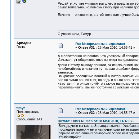
Решайте, хотите учиться тому, что я предлагаю в
самостоятельно, но помочь смогу при наличии до
Если нет, то извините, в этой теме вам лучше бол
С уважением, Тимур
Ариадна
Re: Материализм и идеализм
Гость
«
Ответ #31 :
28 Мая 2010, 14:55:41 »
А я собственно не поняла, что уважаемый товарис
Изложил тут общеизвестные взгляды на идеализм и
давно к этому выводу пришли, за исключением к
не обижайтесь и незачем тут псами и рабами фор
заняться.
За краткое обобщение понятий о матерьялизме и и
вас не читая ваших книг, но ведь и вы не весь эт
хвастает, что он где то чё-то важное написал, чт
перелопачивать, вы же постоянно ссылками на сво
timyr
Re: Материализм и идеализм
Пользователь
«
Ответ #32 :
28 Мая 2010, 14:55:47 »
Сообщений: 141
Цитата: Urbis Numen от 28 Мая 2010, 14:43:56
Володь,чего ты так на Зеланда взьелся, Улыбающ
последнее время у него на почве идеи вегетариа
отрыве от его личных заморочек более чем здрав
Улыбающийся