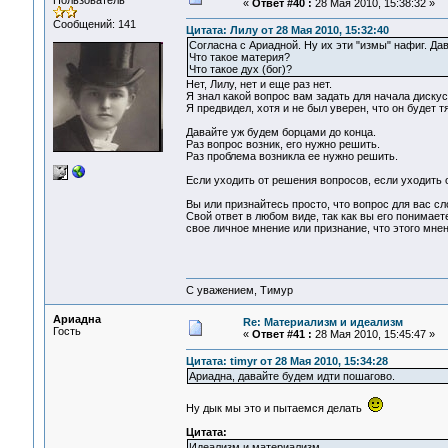
Пользователь
«
Ответ #40 :
28 Мая 2010, 15:38:32 »
Сообщений: 141
Цитата: Лилу от 28 Мая 2010, 15:32:40
Согласна с Ариадной. Ну их эти "измы" нафиг. Да
Что такое материя?
Что такое дух (бог)?
Нет, Лилу, нет и еще раз нет.
Я знал какой вопрос вам задать для начала дискус
Я предвидел, хотя и не был уверен, что он будет 
Давайте уж будем борцами до конца.
Раз вопрос возник, его нужно решить.
Раз проблема возникла ее нужно решить.
Если уходить от решения вопросов, если уходить 
Вы или признайтесь просто, что вопрос для вас с
Свой ответ в любом виде, так как вы его понимает
свое личное мнение или признание, что этого мнен
С уважением, Тимур
Ариадна
Re: Материализм и идеализм
Гость
«
Ответ #41 :
28 Мая 2010, 15:45:47 »
Цитата: timyr от 28 Мая 2010, 15:34:28
Ариадна, давайте будем идти пошагово.
Ну дык мы это и пытаемся делать
Цитата:
Идеализм и материализм.