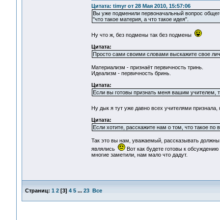
Цитата: timyr от 28 Мая 2010, 15:57:06
Вы уже подменили первоначальный вопрос общего
"что такое материя, а что такое идея".
Ну что ж, без подмены так без подмены
Цитата:
Просто сами своими словами выскажите свое лич
Материализм - признаёт первичность тринь.
Идеализм - первичность бринь.
Цитата:
Если вы готовы признать меня вашим учителем, т
Ну дык я тут уже давно всех учителями признала,
Цитата:
Если хотите, расскажите нам о том, что такое по 
Так это вы нам, уважаемый, рассказывать должны.
являлись
Вот как будете готовы к обсуждению 
многие заметили, нам мало что дадут.
Страниц:
1
2
[
3
]
4
5
...
23
Все