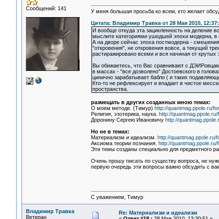
Сообщений: 141
У меня большая просьба ко всем, кто желает обсу
Цитата: Владимир Травка от 28 Мая 2010, 12:37
И вообще откуда эта зацикленность на деление в
мыслите категориями ушедшей эпохи модерна, в 
А на дворе сейчас эпоха постмодерна - смешения 
"откровения", не откровения вовсе, а текущий тр
растиражировано всеми и вся начиная от крутых 
Вы обижаетесь, что Вас сравнивают с ДЭИРовцам
в массах - "все дозволено" Достоевского в головах
цинично зарабатывает бабло ( и таких подавляющ
Кто-то не рефлексирует и впадает в чистое месс
пространства.
размещать в других созданных мною темах:
О моем методе. (Тимур)
http://quantmag.ppole.ru/f
Религия, эзотерика, наука.
http://quantmag.ppole.ru
Доронину Сергею Ивановичу
http://quantmag.ppole.
Но не в темах:
Материализм и идеализм.
http://quantmag.ppole.ru/
Аксиома теории познания.
http://quantmag.ppole.ru
Эти темы созданы специально для предметного раз
Очень прошу писать по существу вопроса, не нуж
первую очередь эти вопросы важно обсудить с ва
С уважением, Тимур
Владимир Травка
Re: Материализм и идеализм
Ветеран
«
Ответ #18 :
28 Мая 2010, 13:30:51 »