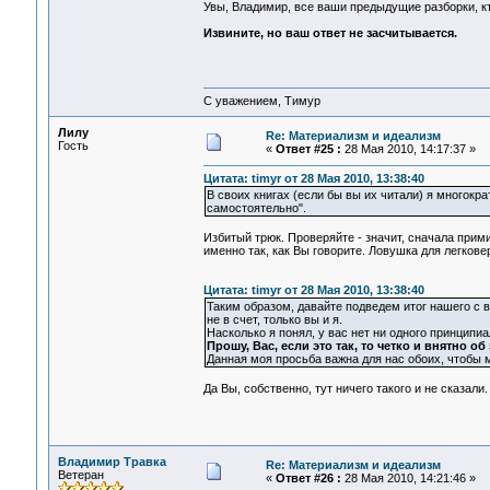
Увы, Владимир, все ваши предыдущие разборки, кто
Извините, но ваш ответ не засчитывается.
С уважением, Тимур
Лилу
Re: Материализм и идеализм
Гость
«
Ответ #25 :
28 Мая 2010, 14:17:37 »
Цитата: timyr от 28 Мая 2010, 13:38:40
В своих книгах (если бы вы их читали) я многокр
самостоятельно".
Избитый трюк. Проверяйте - значит, сначала примит
именно так, как Вы говорите. Ловушка для легкове
Цитата: timyr от 28 Мая 2010, 13:38:40
Таким образом, давайте подведем итог нашего с в
не в счет, только вы и я.
Насколько я понял, у вас нет ни одного принципиал
Прошу, Вас, если это так, то четко и внятно об
Данная моя просьба важна для нас обоих, чтобы 
Да Вы, собственно, тут ничего такого и не сказали
Владимир Травка
Re: Материализм и идеализм
Ветеран
«
Ответ #26 :
28 Мая 2010, 14:21:46 »