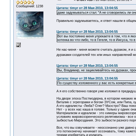
Сообщений: 1238
Цитата: timyr от 28 Мая 2010, 13:04:55
даже задумываться стал: "А не сговорились ли он
Правильно задумываетесь, и ответ нашли в обще
Цитата: timyr от 28 Мая 2010, 13:04:55
Вот вы постоянно меня упрекаете в том, что я як
котенка во что-либо, то в Гегеля, то в Иисуса, то
Не нас-меня - меня можете считать дураком, я и 
дураками создателей тех или иных направлений 
Цитата: timyr от 28 Мая 2010, 13:04:55
Вы, Владимир, не зацикливайтесь на дураках, пр
Цитата: timyr от 28 Мая 2010, 13:04:55
По существу изложенного у вас есть конкретные в
А я его собственно говоря уже изложил в предиду
На дворе эпоха Постмодерна, в котором никаких м
Виталик с эгрегорами и богом-ЭУСом, или Пипа, 
А кто идеалисты -Люба? Олег? Маэстро? Ваш поко
Нет - у всех нас каша в голове. Только у одних он
Материализм и идеализм - это химеры мировоззр
условиях мировоззренческого релятивизма - все о
зыбкостью Мироздания. Это зыбкости разного поря
Все, что вы озвучиваете - неосознанно уже давно
это потихонечку начинает осознавать, тому кажетс
теории изобретать и излагать.