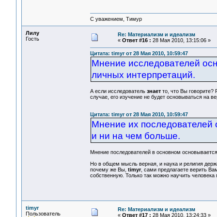
С уважением, Тимур
Лилу
Re: Материализм и идеализм
Гость
«
Ответ #16 :
28 Мая 2010, 13:15:06 »
Цитата: timyr от 28 Мая 2010, 10:59:47
Мнение исследователей осн
личных интерпретаций.
А если исследователь
знает
то, что Вы говорите? 
случае, его изучение не будет основываться на ве
Цитата: timyr от 28 Мая 2010, 10:59:47
Мнение их последователей 
и ни на чем больше.
Мнение последователей в основном основывается 
Но в общем мысль верная, и наука и религия держа
почему же Вы,
timyr
, сами предлагаете верить В
собственную. Только так можно научить человека
timyr
Re: Материализм и идеализм
Пользователь
«
Ответ #17 :
28 Мая 2010, 13:24:33 »