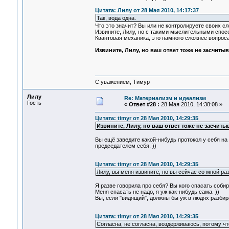
Цитата: Лилу от 28 Мая 2010, 14:17:37
Так, вода одна.
Что это значит? Вы или не контролируете своих с
Извините, Лилу, но с такими мыслительными спосо
Квантовая механика, это намного сложнее вопроса
Извините, Лилу, но ваш ответ тоже не засчитыв
С уважением, Тимур
Лилу
Re: Материализм и идеализм
Гость
«
Ответ #28 :
28 Мая 2010, 14:38:08 »
Цитата: timyr от 28 Мая 2010, 14:29:35
Извините, Лилу, но ваш ответ тоже не засчитыв
Вы ещё заведите какой-нибудь протокол у себя на 
председателем себя. ))
Цитата: timyr от 28 Мая 2010, 14:29:35
Лилу, вы меня извините, но вы сейчас со мной ра
Я разве говорила про себя? Вы кого спасать соби
Меня спасать не надо, я уж как-нибудь сама. ))
Вы, если "видящий", должны бы уж в людях разбир
Цитата: timyr от 28 Мая 2010, 14:29:35
Согласна, не согласна, воздерживаюсь, потому чт