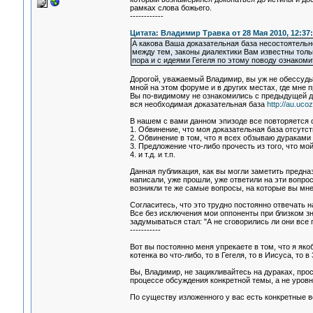
рамках слова божьего.
------------
Цитата: Владимир Травка от 28 Мая 2010, 12:37
А какова Ваша доказательная база несостоятельно
между тем, законы диалектики Вам известны тол
пора и с идеями Гегеля по этому поводу ознакоми
Дорогой, уважаемый Владимир, вы уж не обессудь
мной на этом форуме и в других местах, где мне 
Вы по-видимому не ознакомились с предыдущей ди
вся необходимая доказательная база
http://au.ucoz
В нашем с вами данном эпизоде все повторяется 
1. Обвинение, что моя доказательная база отсутст
2. Обвинение в том, что я всех обзываю дураками
3. Предложение что-либо прочесть из того, что м
4. и т.д. и т.п.
Данная публикация, как вы могли заметить предна
написали, уже прошли, уже ответили на эти вопро
возникли те же самые вопросы, на которые вы мне
Согласитесь, что это трудно постоянно отвечать н
Все без исключения мои оппоненты при близком зн
задумываться стал: "А не сговорились ли они все
-----------
Вот вы постоянно меня упрекаете в том, что я яко
котенка во что-либо, то в Гегеля, то в Иисуса, то 
Вы, Владимир, не зацикливайтесь на дураках, про
процессе обсуждения конкретной темы, а не уровн
По существу изложенного у вас есть конкретные во