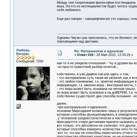
Между тем теоретиками философии постмодерна п
века. Но кто из неспециалистов будет читать нуд
себя любимого.
Еще раз говорю - саморефлексия это хорошо, тольк
Однажы Чжуан-цзы приснилось, что он бегемот, л
порхающими над цветами.
Любовь
Re: Материализм и идеализм
Ветеран
«
Ответ #19 :
28 Мая 2010, 13:34:29 »
Сообщений: 7250
как-то я не увидела отношения - "ну и дураки вы все
но просто грамотный разбор полетов...
собственно, я уже даавно писала здесь о том,:
- что материализм суть такая же религия, как и все
- что любое понимание, т.е. приятие информации 
информации, т.к. именно вера - векторная весчь, т.
- что вера может быть основана на личном опыте, 
но вера может быть основана и на доВЕРИИ, т.е. 
собственно существуют два способа познания - ис
далее...
про материальное и идеальное...
познание Мироздания возможно лишь в результате
которые способны функционировать в определенны
у человеков среднестатистически в настоящее врем
фиксируется этими датчиками принято называть м
вот только, это абсолютно не означает, что других
которые способны измерить количества чего-то там
вот то, что мы не способны пересчитать отчего-т
пространства обладает качеством, но не количест