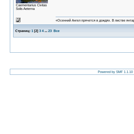
Сaementarius Civitas
Solis Aeterna
«Осенний Ангел прячется в дождях. В листве янтарн
Страниц:
1
[
2
]
3
4
...
23
Все
Powered by SMF 1.1.10