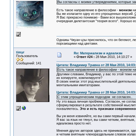
Вы согласны с моими утверждениями, которые за
Есть такое направление в философии -
монизм
на
Вы же излагаете одну из его упрощенных версий.
Я Вас прекрасно понимаю - Вами все вышеизложе
очередная дилетантская "теория всего". Хорошо е
Однажы Чжуан-цзы приснилось, что он бегемот, л
порхающими над цветами.
timyr
Re: Материализм и идеализм
Пользователь
«
Ответ #24 :
28 Мая 2010, 14:10:27 »
Сообщений: 141
Цитата: Владимир Травка от 28 Мая 2010, 14:03
Есть такое направление в философии - монизм на
Другими словами, Владимир, у вас по этой теме 
их копируете, компилируете?
В своих книгах этот род мыслительной деятельнос
ментальными имитаторами.
Цитата: Владимир Травка от 28 Мая 2010, 14:03
С этим упрощенческим подходом не согласен..
Ну это ваша личная проблема. Согласен, не соглас
сформулировал в результате собственной мыслител
похваляетесь.
Это и есть признаки современно
Вы уж меня извиняйте, но вы сами первый начали.
Я вас за язык не тянул, вы сами четким, внятным
идеализма просто нет.
Мнения других авторов здесь не принимаются, зде
и четким внятным членораздельным словом излаг