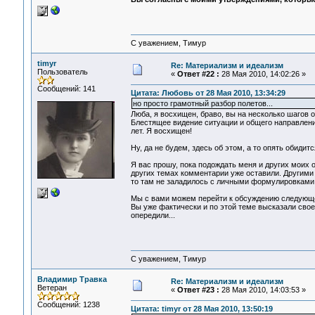
С уважением, Тимур
timyr
Re: Материализм и идеализм
Пользователь
«
Ответ #22 :
28 Мая 2010, 14:02:26 »
Сообщений: 141
Цитата: Любовь от 28 Мая 2010, 13:34:29
но просто грамотный разбор полетов...
Люба, я восхищен, браво, вы на несколько шагов
Блестящее видение ситуации и общего направлени
лет. Я восхищен!
Ну, да не будем, здесь об этом, а то опять обидитс
Я вас прошу, пока подождать меня и других моих о
других темах комментарии уже оставили. Другими 
то там не заладилось с личными формулировками
Мы с вами можем перейти к обсуждению следую
Вы уже фактически и по этой теме высказали сво
опередили...
С уважением, Тимур
Владимир Травка
Re: Материализм и идеализм
Ветеран
«
Ответ #23 :
28 Мая 2010, 14:03:53 »
Сообщений: 1238
Цитата: timyr от 28 Мая 2010, 13:50:19