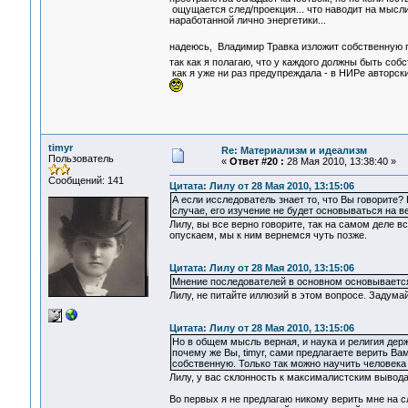
ощущается след/проекция... что наводит на мысл
наработанной лично энергетики...
надеюсь, Владимир Травка изложит собственную 
так как я полагаю, что у каждого должны быть со
как я уже ни раз предупреждала - в НИРе авторск
timyr
Re: Материализм и идеализм
Пользователь
«
Ответ #20 :
28 Мая 2010, 13:38:40 »
Сообщений: 141
Цитата: Лилу от 28 Мая 2010, 13:15:06
А если исследователь знает то, что Вы говорите?
случае, его изучение не будет основываться на в
Лилу, вы все верно говорите, так на самом деле вс
опускаем, мы к ним вернемся чуть позже.
Цитата: Лилу от 28 Мая 2010, 13:15:06
Мнение последователей в основном основывается
Лилу, не питайте иллюзий в этом вопросе. Задум
Цитата: Лилу от 28 Мая 2010, 13:15:06
Но в общем мысль верная, и наука и религия держа
почему же Вы, timyr, сами предлагаете верить В
собственную. Только так можно научить человек
Лилу, у вас склонность к максималистским вывода
Во первых я не предлагаю никому верить мне на сл