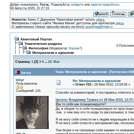
Добро пожаловать,
Гость
. Пожалуйста,
войдите
или
зарегистрируйтесь
.
06 Августа 2026, 21:27:19
Новости:
Книгу С.Доронина "Квантовая магия" читать
здесь
Материалы старого сайта "Физика Магии" доступны для просмотра
здесь
О замеченных глюках просьба писать на почту
quantmag@mail.ru
Квантовый Портал
Тематические разделы
0 Пользоват
Философия
(Модератор:
Корнак7
)
Материализм и идеализм
Страниц:
1
[
2
]
3
4
...
23
Все
Тема: Материализм и идеализм (Прочитано 838
Автор
timyr
Re: Материализм и идеализм
Пользователь
«
Ответ #15 :
28 Мая 2010, 13:04:55 »
Сообщений: 141
Спасибо за комментарий, я постараюсь ответить 
Цитата: Владимир Травка от 28 Мая 2010, 12:37
Вы то себя как позиционируете?
Да, в общем-то я себя позиционирую по простецки
том, о чем ему кто-то когда-то рассказывал, в том
Я не могу себя отнести ни к людям верующим в бо
Я не могу себя отнести к материалистам, посколь
Тем более я не связываю себя какими-то названиям
который вознамерился докопаться до истины и дос