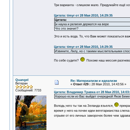
Три варианта - слишком мало. Придумайте ещё хот
Цитата: timyr от 28 Мая 2010, 14:29:35
Цитата:
и наука и религия держатся на вере
Что это значит?
Это и есть вода. То, что Вам может показаться ва
Цитата: timyr от 28 Мая 2010, 14:29:35
Извините, Лилу, но с такими мыслительными спос
По себе судите?
Похоже наш мессия разгнев
Quangel
Re: Материализм и идеализм
Ветеран
«
Ответ #29 :
28 Мая 2010, 14:43:56 »
Сообщений: 7733
Цитата: Владимир Травка от 28 Мая 2010, 14:03
Хорошо если из Вас выйдет очередной Яков Беме
Володь,чего ты так на Зеланда взьелся,
прекра
время у него на почве идеи вегетарианства слегк
отрыве от его личных заморочек более чем здрав