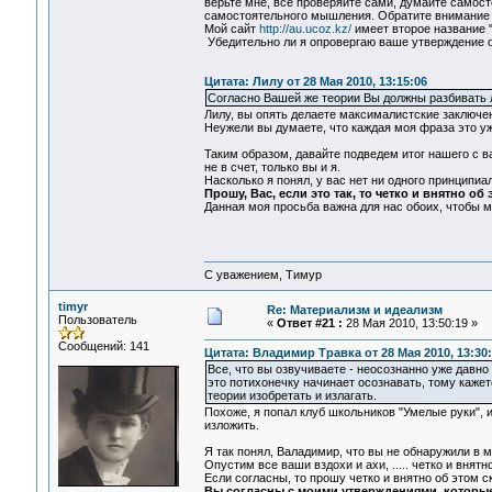
верьте мне, все проверяйте сами, думайте самостоя
самостоятельного мышления. Обратите внимание 
Мой сайт
http://au.ucoz.kz/
имеет второе название 
Убедительно ли я опровергаю ваше утверждение о
Цитата: Лилу от 28 Мая 2010, 13:15:06
Согласно Вашей же теории Вы должны разбивать 
Лилу, вы опять делаете максималистские заключен
Неужели вы думаете, что каждая моя фраза это уж
Таким образом, давайте подведем итог нашего с в
не в счет, только вы и я.
Насколько я понял, у вас нет ни одного принципиал
Прошу, Вас, если это так, то четко и внятно об 
Данная моя просьба важна для нас обоих, чтобы м
С уважением, Тимур
timyr
Re: Материализм и идеализм
Пользователь
«
Ответ #21 :
28 Мая 2010, 13:50:19 »
Сообщений: 141
Цитата: Владимир Травка от 28 Мая 2010, 13:30
Все, что вы озвучиваете - неосознанно уже давн
это потихонечку начинает осознавать, тому кажет
теории изобретать и излагать.
Похоже, я попал клуб школьников "Умелые руки", и
изложить.
Я так понял, Валадимир, что вы не обнаружили в 
Опустим все ваши вздохи и ахи, ..... четко и вня
Если согласны, то прошу четко и внятно об этом ск
Вы согласны с моими утверждениями, которые