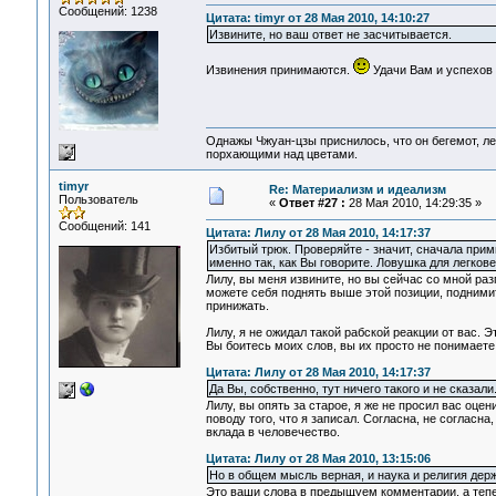
Сообщений: 1238
Цитата: timyr от 28 Мая 2010, 14:10:27
Извините, но ваш ответ не засчитывается.
Извинения принимаются.
Удачи Вам и успехов 
Однажы Чжуан-цзы приснилось, что он бегемот, л
порхающими над цветами.
timyr
Re: Материализм и идеализм
Пользователь
«
Ответ #27 :
28 Мая 2010, 14:29:35 »
Сообщений: 141
Цитата: Лилу от 28 Мая 2010, 14:17:37
Избитый трюк. Проверяйте - значит, сначала примит
именно так, как Вы говорите. Ловушка для легков
Лилу, вы меня извините, но вы сейчас со мной раз
можете себя поднять выше этой позиции, поднимит
принижать.
Лилу, я не ожидал такой рабской реакции от вас. Э
Вы боитесь моих слов, вы их просто не понимаете,
Цитата: Лилу от 28 Мая 2010, 14:17:37
Да Вы, собственно, тут ничего такого и не сказал
Лилу, вы опять за старое, я же не просил вас оце
поводу того, что я записал. Согласна, не согласн
вклада в человечество.
Цитата: Лилу от 28 Мая 2010, 13:15:06
Но в общем мысль верная, и наука и религия дер
Это ваши слова в предыщуем комментарии, а тепе