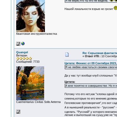
Я не верю,что ты его не видела.
Нашей локальности взрыв не грозит
Квантовая инструменталистка
Quangel
Re: Серьезная фантаст
Ветеран
«
Ответ #78 :
10 Сентября
Сообщений: 7733
Цитата: Феникс от 09 Сентября 2023,
Я не люблю хвастаться своими свехчело
Да у нас тут вообще клуб сплошных "Х-
Цитата:
А мне понятно в совершенстве. Но я н
Потому что его нет,как "хлопка одной
семена,которые по его мнению должн
Сaementarius Civitas Solis Aeterna
Гегелевские противоречия",это вот са
А в нынешней реальности - "русские" 
сделать. "Русский",у которого внезапн
легкие и выползшая на сушу,уже не "п