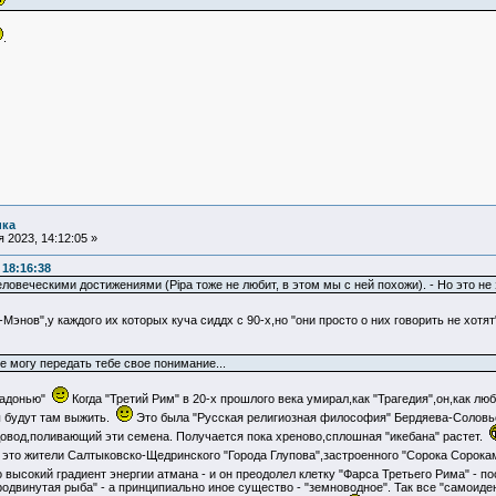
.
ика
 2023, 14:12:05 »
 18:16:38
веческими достижениями (Pipa тоже не любит, в этом мы с ней похожи). - Но это не зн
Мэнов",у каждого их которых куча сиддх с 90-х,но "они просто о них говорить не хотя
е могу передать тебе свое понимание...
 ладонью"
Когда "Третий Рим" в 20-х прошлого века умирал,как "Трагедия",он,как 
ы будут там выжить.
Это была "Русская религиозная философия" Бердяева-Соловье
довод,поливающий эти семена. Получается пока хреново,сплошная "икебана" растет.
- это жители Салтыковско-Щедринского "Города Глупова",застроенного "Сорока Сорок
о высокий градиент энергии атмана - и он преодолел клетку "Фарса Третьего Рима" - п
родвинутая рыба" - а принципиально иное существо - "земноводное". Так все "самоид