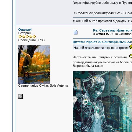
"идентифицируйте себя сразу с Пустот
«
Последнее редактирование: 10 Сент
«Осенний Ангел прячется в дождях. В л
Quangel
Re: Серьезная фантаст
Ветеран
«
Ответ #79 :
10 Сентября
Сообщений: 7733
Цитата: Pipa от 09 Сентября 2023, 23
Нашей локальности взрыв не грозит
Чертенок ты наш хитрый с рожками.
пример,маленькую вырезку из более г
Вырезка была такая
Сaementarius Civitas Solis Aeterna