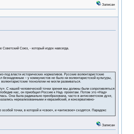
Записан
е Советский Союз, - который издох навсегда.
 из-под власти исторических нормативов. Русские волюнтаристские
ыл безнадежным – у коммунистов не было ни волюнтаристской культуры,
, волюнтаристские технологии не могли развиваться.
ату». С нашей человеческой точки зрения мы должны были сопротивляться
 победив нас, он приобщил Россию к Над- проектам. Потом это «Над»
лась. Она была радикально преобразована, часто в антисоветском духе,
казались нереализованными и евразийский, и консервативно-
 особой точки, в которой и «свое», и «антисвое» сходятся. Парадокс
Записан