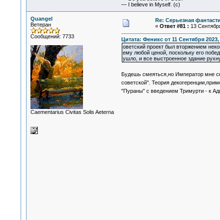
— I believe in Myself. (c)
Quangel
Re: Серьезная фантаст
Ветеран
«
Ответ #81 :
13 Сентября
Сообщений: 7733
Цитата: Феникс от 11 Сентября 2023, 
оветский проект был вторжением неко
ему любой ценой, поскольку его побед
ушло, и все выстроенное здание рухн
Будешь смеяться,но Император мне с
советской". Теория декогеренции,при
"Пураны" с введением Тримурти - к Ад
Сaementarius Civitas Solis Aeterna