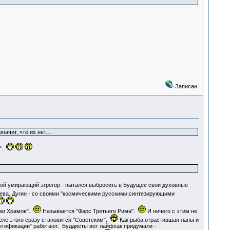
Записан
ачит, что их нет...
т".
любой умирающий эгрегор - пытался выбросить в Будущее свои духовные
ва. Дугин - со своими "космическими русскими,синтезирующими
ами Храмов".
Называется "Фарс Третьего Рима".
И ничего с этим не
осле этого сразу становится "Советским".
Как рыба,отрастившая лапы и
ентификации" работают. Буддисты вот лайфхак придумали -