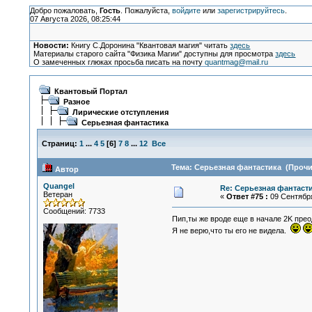
Добро пожаловать,
Гость
. Пожалуйста,
войдите
или
зарегистрируйтесь
.
07 Августа 2026, 08:25:44
Новости:
Книгу С.Доронина "Квантовая магия" читать
здесь
Материалы старого сайта "Физика Магии" доступны для просмотра
здесь
О замеченных глюках просьба писать на почту
quantmag@mail.ru
Квантовый Портал
Разное
Лирические отступления
Серьезная фантастика
Страниц:
1
...
4
5
[
6
]
7
8
...
12
Все
Тема: Серьезная фантастика (Прочи
Автор
Quangel
Re: Серьезная фантаст
Ветеран
«
Ответ #75 :
09 Сентября
Сообщений: 7733
Пип,ты же вроде еще в начале 2K пре
Я не верю,что ты его не видела.