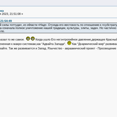
ика
 2023, 21:51:08 »
21:54:49
й силы «оттуда», из области «Над». Отсюда его жестокость по отношению к «субстра
а означала полное уничтожение нашей традиции, культуры, элиты, задач. Но частично
уло.
казал то же самое.
Когда ушло Его негэнтропийное давление,держащее Красны
мененная к макро-системам,как "Адвайта Запада".
Как "Дхармический мир" развивал
вайте. Так же развивается и Запад. Язычество - авраамический проект - Просвещение