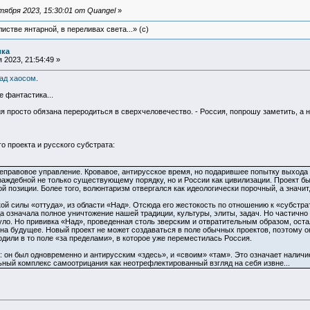
ября 2023, 15:30:01 от Quangel
»
истве янтарной, в переливах света...» (c)
ика
 2023, 21:54:49 »
ад хаосом
.
е фантастика...
ия просто обязана переродиться в сверхчеловечество. - Россия, попрошу заметить, а н
о проекта и русского субстрата:
неправовое управление. Кровавое, антирусское время, но подарившее попытку выхода
враждебной не только существующему порядку, но и России как цивилизации. Проект б
й позиции. Более того, волюнтаризм отвергался как идеологически порочный, а значит
ой силы «оттуда», из области «Над». Отсюда его жестокость по отношению к «субстр
а означала полное уничтожение нашей традиции, культуры, элиты, задач. Но частично
уло. Но прививка «Над», проведенная столь зверским и отвратительным образом, оста
 на будущее. Новый проект не может создаваться в поле обычных проектов, поэтому о
дили в то поле «за пределами», в которое уже переместилась Россия.
: он был одновременно и антирусским «здесь», и «своим» «там». Это означает наличие
ный комплекс самоотрицания как неотрефлектированный взгляд на себя извне...