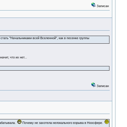
Записан
стать "Начальниками всей Вселенной", как в песенке группы
чит, что их нет...
Записан
рабатывала.
Почему не захотела нелокального взрыва в Ноосфере.