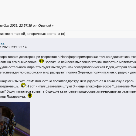
ября 2023, 22:57:39 от Quangel
»
истве янтарной, в переливах света...» (c)
ика
 2023, 23:13:27 »
оро теория декогеренции взорвется в Ноосфере,примерно как только сделают квантов
олом на его вычисления.
Воевать с ней бессмысленно,это как воевать с математик
у,для остального мира это будет выглядеть,как "сотериологическая Идея,которая приш
е успеем,англо-саксонский мир раскрутит поляка Зурека,и получится как с радио - для
надеюсь,ты хоть "КМ" полностью прочитал,прежде чем удариться в Каминскую ересь
 возражаешь.
Я вот читал Евангелия штуки 3 и еще апокрифическое "Евангелие Фо
еры" будут пытаться вскрыть будущие квантовые процессоры,отвечающие за развитие
анов Лазаревича.