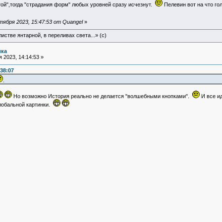
ой",тогда "страдания форм" любых уровней сразу исчезнут.
Пелевин вот на что го
ября 2023, 15:47:53 от Quangel
»
истве янтарной, в переливах света...» (c)
ика
 2023, 14:14:53 »
:38:07
.
Но возможно История реально не делается "волшебными кнопками".
И все ид
лобальной картинки.