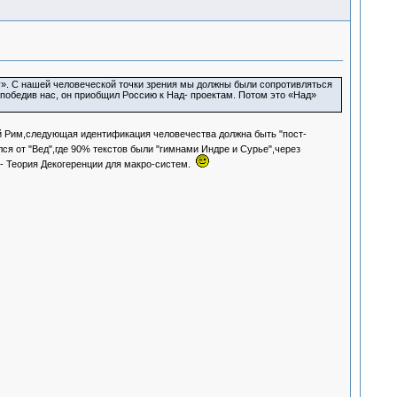
ту». С нашей человеческой точки зрения мы должны были сопротивляться
 победив нас, он приобщил Россию к Над- проектам. Потом это «Над»
й Рим,следующая идентификация человечества должна быть "пост-
ся от "Вед",где 90% текстов были "гимнами Индре и Сурье",через
 - Теория Декогеренции для макро-систем.