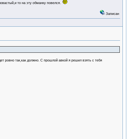
ловастый,и то на эту обманку повелся.
Записан
ет ровно так,как должно. С прошлой авкой я решил взять с тебя