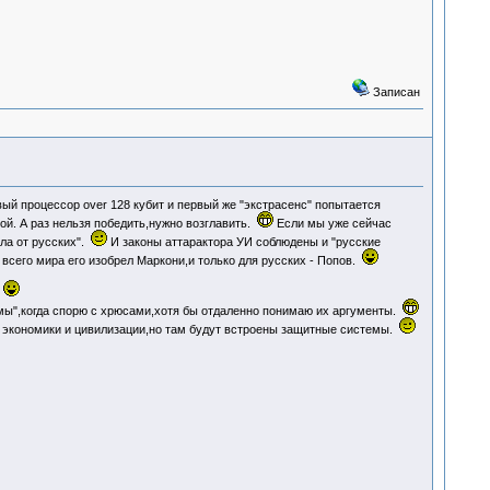
Записан
ый процессор over 128 кубит и первый же "экстрасенс" попытается
ой. А раз нельзя победить,нужно возглавить.
Если мы уже сейчас
ла от русских".
И законы аттарактора УИ соблюдены и "русские
 всего мира его изобрел Маркони,и только для русских - Попов.
.
мы",когда спорю с хрюсами,хотя бы отдаленно понимаю их аргументы.
 экономики и цивилизации,но там будут встроены защитные системы.