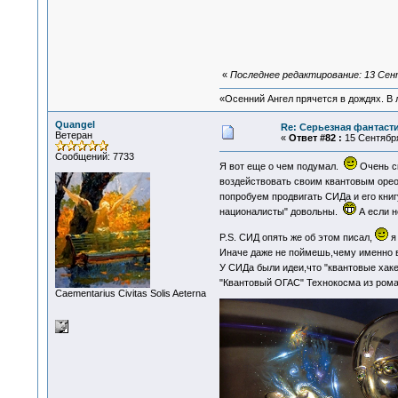
«
Последнее редактирование: 13 Сент
«Осенний Ангел прячется в дождях. В л
Quangel
Re: Серьезная фантаст
Ветеран
«
Ответ #82 :
15 Сентября
Сообщений: 7733
Я вот еще о чем подумал.
Очень ск
воздействовать своим квантовым оре
попробуем продвигать СИДа и его книг
националисты" довольны.
А если н
P.S. СИД опять же об этом писал,
я 
Иначе даже не поймешь,чему именно
У СИДа были идеи,что "квантовые хак
"Квантовый ОГАС" Технокосма из ром
Сaementarius Civitas Solis Aeterna