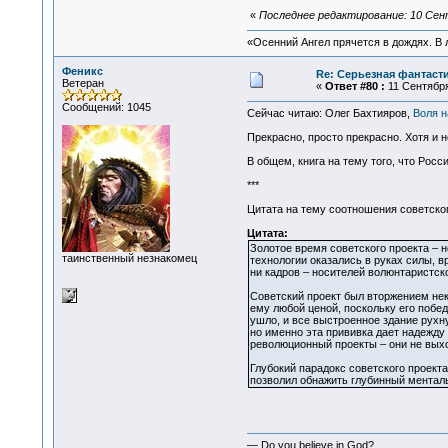
«
Последнее редактирование: 10 Сент
«Осенний Ангел прячется в дождях. В л
Феникс
Re: Серьезная фантаст
Ветеран
«
Ответ #80 :
11 Сентября
Сообщений: 1045
Сейчас читаю: Олег Бахтияров,
Воля н
Прекрасно, просто прекрасно. Хотя и н
В общем, книга на тему того, что Росс
***
Цитата на тему соотношения советског
Цитата:
Золотое время советского проекта – 
таинственный незнакомец
технологии оказались в руках силы, 
ни кадров – носителей волюнтаристско
Советский проект был вторжением нек
ему любой ценой, поскольку его побед
ушло, и все выстроенное здание рухн
но именно эта прививка дает надежду
революционный проекты – они не выхо
Глубокий парадокс советского проекта
позволил обнажить глубинный менталь
— Do you believe in God?