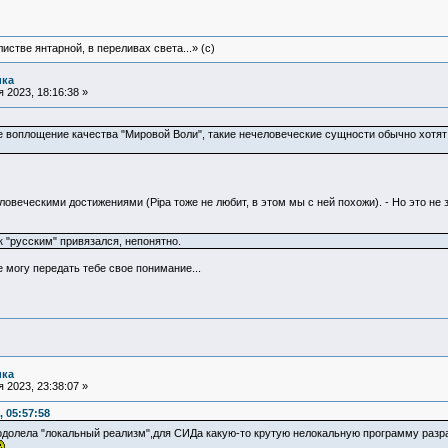
истве янтарной, в переливах света...» (c)
ика
 2023, 18:16:38 »
ое воплощение качества "Мировой Воли", такие нечеловеческие сущности обычно хотят 
веческими достижениями (Pipa тоже не любит, в этом мы с ней похожи). - Но это не зна
к "русским" привязался, непонятно.
 могу передать тебе свое понимание...
ика
 2023, 23:38:07 »
 05:57:58
еодолела "локальный реализм",для СИДа какую-то крутую нелокальную программу раз