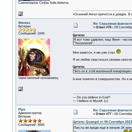
Сaementarius Civitas Solis Aeterna
«Осенний Ангел прячется в дождях. В л
Феникс
Re: Серьезная фантаст
Ветеран
«
Ответ #76 :
09 Сентября
Сообщений: 1045
Цитата:
Я вот тоже удивлен, наш Феня - чист
"Технология".
Мне кажется, я им уже стал.
Я не люблю хвастаться своими свехчело
Цитата:
Чего он в этой маленькой инкарнации 
таинственный незнакомец
А мне понятно в совершенстве. Но я не
— Do you believe in God?
— I believe in Myself. (c)
Pipa
Re: Серьезная фантаст
Администратор
«
Ответ #77 :
09 Сентября
Ветеран
Цитата: Quangel от 09 Сентября 2023,
Сообщений: 3660
Пип,ты же вроде еще в начале 2K пр