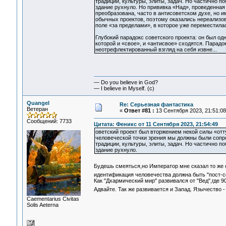
традиции, культуры, элиты, задач. Но частично п
здание рухнуло. Но прививка «Над», проведенная
преобразована, часто в антисоветском духе, но и
обычных проектов, поэтому оказались нереализов
поле «за пределами», в которое уже переместила
Глубокий парадокс советского проекта: он был од
которой и «свое», и «антисвое» сходятся. Парад
неотрефлектированный взгляд на себя извне...
— Do you believe in God?
— I believe in Myself. (c)
Quangel
Re: Серьезная фантастика
Ветеран
«
Ответ #81 :
13 Сентября 2023, 21:51:08
Сообщений: 7733
Цитата: Феникс от 11 Сентября 2023, 21:54:49
оветский проект был вторжением некой силы «отт
человеческой точки зрения мы должны были сопро
традиции, культуры, элиты, задач. Но частично п
здание рухнуло.
Будешь смеяться,но Император мне сказал то же
идентификация человечества должна быть "пост-с
Как "Дхармический мир" развивался от "Вед",где 
Адвайте. Так же развивается и Запад. Язычество 
Сaementarius Civitas
Solis Aeterna