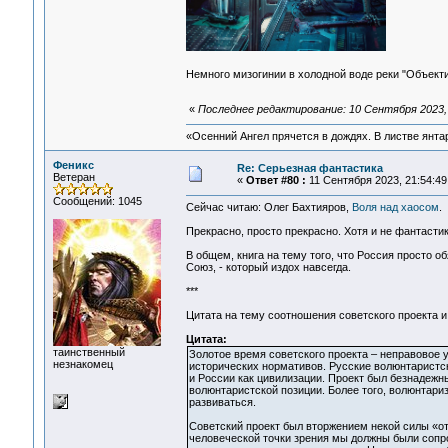
Немного мизогинии в холодной воде реки "Объект
«
Последнее редактирование: 10 Сентября 2023, 
«Осенний Ангел прячется в дождях. В листве янтарн
Феникс
Re: Серьезная фантастика
Ветеран
«
Ответ #80 :
11 Сентября 2023, 21:54:49
Сообщений: 1045
Сейчас читаю: Олег Бахтияров,
Воля над хаосом
.
Прекрасно, просто прекрасно. Хотя и не фантастика
В общем, книга на тему того, что Россия просто о
Союз, - который издох навсегда.
***
Цитата на тему соотношения советского проекта и
Цитата:
таинственный
Золотое время советского проекта – неправовое 
незнакомец
исторических нормативов. Русские волюнтаристск
и России как цивилизации. Проект был безнадежн
волюнтаристской позиции. Более того, волюнтариз
развиваться.
Советский проект был вторжением некой силы «от
человеческой точки зрения мы должны были сопро