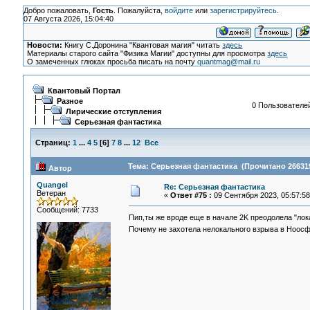
Добро пожаловать,
Гость
. Пожалуйста,
войдите
или
зарегистрируйтесь
.
07 Августа 2026, 15:04:40
Новости:
Книгу С.Доронина "Квантовая магия" читать
здесь
Материалы старого сайта "Физика Магии" доступны для просмотра
здесь
О замеченных глюках просьба писать на почту
quantmag@mail.ru
Квантовый Портал
Разное
0 Пользователей
Лирические отступления
Серьезная фантастика
Страниц:
1
...
4
5
[
6
]
7
8
...
12
Все
Тема: Серьезная фантастика (Прочитано 266319
Автор
Quangel
Re: Серьезная фантастика
Ветеран
«
Ответ #75 :
09 Сентября 2023, 05:57:58
Сообщений: 7733
Пип,ты же вроде еще в начале 2K преодолела "ло
Почему не захотела нелокального взрыва в Ноос