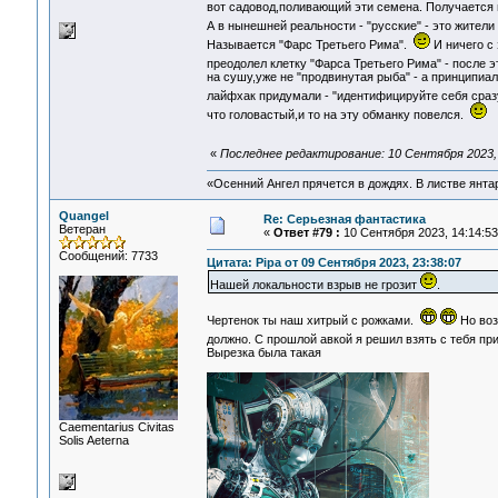
вот садовод,поливающий эти семена. Получается 
А в нынешней реальности - "русские" - это жител
Называется "Фарс Третьего Рима".
И ничего с 
преодолел клетку "Фарса Третьего Рима" - после 
на сушу,уже не "продвинутая рыба" - а принципиа
лайфхак придумали - "идентифицируйте себя сраз
что головастый,и то на эту обманку повелся.
«
Последнее редактирование: 10 Сентября 2023, 
«Осенний Ангел прячется в дождях. В листве янтарн
Quangel
Re: Серьезная фантастика
Ветеран
«
Ответ #79 :
10 Сентября 2023, 14:14:53
Сообщений: 7733
Цитата: Pipa от 09 Сентября 2023, 23:38:07
Нашей локальности взрыв не грозит
.
Чертенок ты наш хитрый с рожками.
Но воз
должно. С прошлой авкой я решил взять с тебя п
Вырезка была такая
Сaementarius Civitas
Solis Aeterna