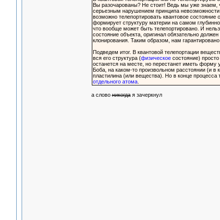
Вы разочарованы? Не стоит! Ведь мы уже знаем,
серьезным нарушением принципа невозможности ко
возможно телепортировать квантовое состояние о
формирует структуру материи на самом глубинном
что вообще может быть телепортировано. И нельз
состояние объекта, оригинал обязательно должен 
клонирования. Таким образом, нам гарантирован
Подведем итог. В квантовой телепортации веществ
вся его структура (
физическое
состояние) просто 
останется на месте, но перестанет иметь форму у
Боба, на каком-то произвольном расстоянии (и в
пластилина (или вещества). Но в конце процесса
отдельного атома
.
а слово
никогда
я зачеркнул