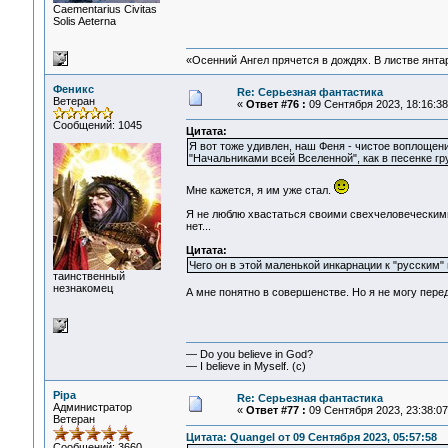
Сaementarius Civitas
Solis Aeterna
«Осенний Ангел прячется в дождях. В листве янтарн
Феникс
Re: Серьезная фантастика
Ветеран
«
Ответ #76 :
09 Сентября 2023, 18:16:38
Сообщений: 1045
Цитата:
Я вот тоже удивлен, наш Феня - чистое воплощен
"Начальниками всей Вселенной", как в песенке гр
Мне кажется, я им уже стал.
Я не люблю хвастаться своими свехчеловеческими д
нет...
Цитата:
Чего он в этой маленькой инкарнации к "русским"
таинственный
незнакомец
А мне понятно в совершенстве. Но я не могу перед
— Do you believe in God?
— I believe in Myself. (c)
Pipa
Re: Серьезная фантастика
Администратор
«
Ответ #77 :
09 Сентября 2023, 23:38:07
Ветеран
Цитата: Quangel от 09 Сентября 2023, 05:57:58
Сообщений: 3660