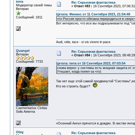
terra
Re: Серьезная фантастика
Модератор своей темы
«
Ответ #83 :
16 Сентября 2023, 07:06:31
Ветеран
Цитата: Феникс от 11 Сентября 2023, 21:54:49
Сообщений: 1811
что Россия просто обязана переродиться в сверх
Вот интересно, что все вы подразумеваете под "с
Audi, vide, tace - si vis vivere in pace.
Quangel
Re: Серьезная фантастика
Ветеран
«
Ответ #84 :
16 Сентября 2023, 08:48:29
Сообщений: 7733
Цитата: terra от 16 Сентября 2023, 07:03:54
снова верно: у системы есть мощная защита от эти
Утешает, когда понял-за что)
Так нет еще этой самой продвинутой "Системы",е
Кто ее строить будет?
Сaementarius Civitas
Solis Aeterna
«Осенний Ангел прячется в дождях. В листве янтарн
Oleg
Re: Серьезная фантастика