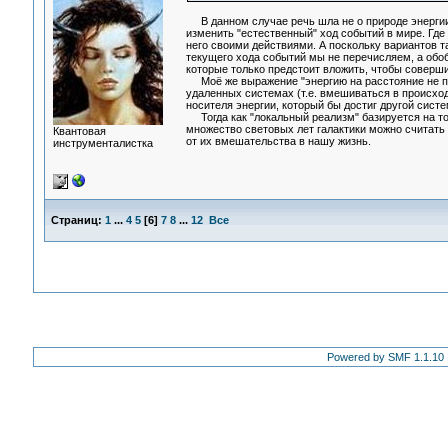
В данном случае речь шла не о природе энергии,
изменить "естественный" ход событий в мире. Где
него своими действиями. А поскольку вариантов т
текущего хода событий мы не перечисляем, а обо
которые только предстоит вложить, чтобы соверш
Моё же выражение "энергию на расстояние не пер
удаленных системах (т.е. вмешиваться в происход
носителя энергии, который бы достиг другой сист
Тогда как "локальный реализм" базируется на том
множество световых лет галактики можно считать
Квантовая
от их вмешательства в нашу жизнь.
инструменталистка
Страниц:
1
...
4
5
[
6
]
7
8
...
12
Все
Powered by SMF 1.1.10