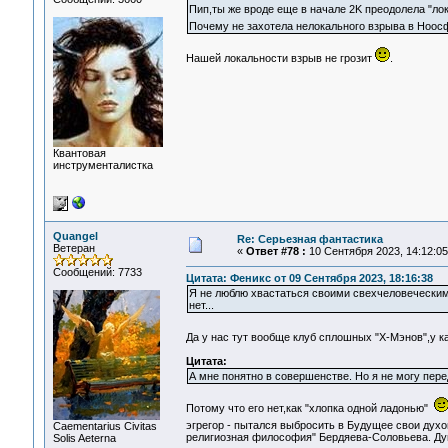
Пип,ты же вроде еще в начале 2K преодолела "л
Почему не захотела нелокального взрыва в Ноо
Нашей локальности взрыв не грозит
.
Квантовая
инструменталистка
Quangel
Re: Серьезная фантастика
Ветеран
«
Ответ #78 :
10 Сентября 2023, 14:12:05
Сообщений: 7733
Цитата: Феникс от 09 Сентября 2023, 18:16:38
Я не люблю хвастаться своими свехчеловеческими 
нет...
Да у нас тут вообще клуб сплошных "Х-Мэнов",у ка
Цитата:
А мне понятно в совершенстве. Но я не могу пере
Потому что его нет,как "хлопка одной ладонью"
эгрегор - пытался выбросить в Будущее свои дух
Сaementarius Civitas
религиозная философия" Бердяева-Соловьева. Дуг
Solis Aeterna