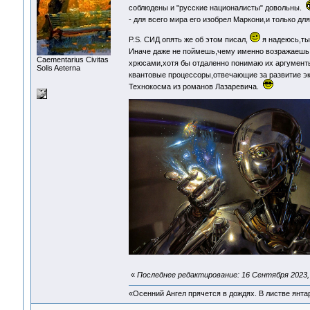
соблюдены и "русские националисты" довольны.
- для всего мира его изобрел Маркони,и только дл
P.S. СИД опять же об этом писал,
я надеюсь,ты
Иначе даже не поймешь,чему именно возражаеш
Сaementarius Civitas
хрюсами,хотя бы отдаленно понимаю их аргумен
Solis Aeterna
квантовые процессоры,отвечающие за развитие э
Технокосма из романов Лазаревича.
«
Последнее редактирование: 16 Сентября 2023, 
«Осенний Ангел прячется в дождях. В листве янтарн