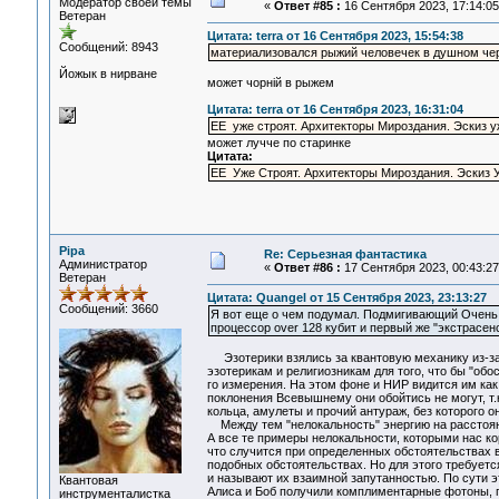
Модератор своей темы
«
Ответ #85 :
16 Сентября 2023, 17:14:05
Ветеран
Цитата: terra от 16 Сентября 2023, 15:54:38
Сообщений: 8943
материализовался рыжий человечек в душном че
Йожык в нирване
может чорнiй в рыжем
Цитата: terra от 16 Сентября 2023, 16:31:04
ЕЕ уже строят. Архитекторы Мироздания. Эскиз у
может лучче по старинке
Цитата:
ЕЕ Уже Строят. Архитекторы Мироздания. Эскиз У
Pipa
Re: Серьезная фантастика
Администратор
«
Ответ #86 :
17 Сентября 2023, 00:43:27
Ветеран
Цитата: Quangel от 15 Сентября 2023, 23:13:27
Сообщений: 3660
Я вот еще о чем подумал. Подмигивающий Очень 
процессор over 128 кубит и первый же "экстрасе
Эзотерики взялись за квантовую механику из-за 
эзотерикам и религиозникам для того, что бы "обос
го измерения. На этом фоне и НИР видится им как 
поклонения Всевышнему они обойтись не могут, т.
кольца, амулеты и прочий антураж, без которого о
Между тем "нелокальность" энергию на расстояние
А все те примеры нелокальности, которыми нас ко
что случится при определенных обстоятельствах в
подобных обстоятельствах. Но для этого требуетс
и называют их взаимной запутанностью. По сути э
Квантовая
Алиса и Боб получили комплиментарные фотоны, по
инструменталистка