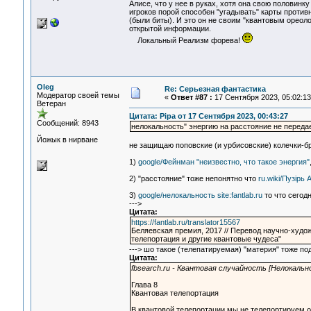
Алисе, что у нее в руках, хотя она свою половинку 
игроков порой способен "угадывать" карты противн
(были биты). И это он не своим "квантовым ореоло
открытой информации.
Локальный Реализм форева!
Oleg
Re: Серьезная фантастика
Модератор своей темы
«
Ответ #87 :
17 Сентября 2023, 05:02:13
Ветеран
Цитата: Pipa от 17 Сентября 2023, 00:43:27
Сообщений: 8943
нелокальность" энергию на расстояние не переда
Йожык в нирване
не защищаю поповские (и урбисовские) колечки-б
1)
google/Фейнман "неизвестно, что такое энергия"
2) "расстояние" тоже непонятно что
ru.wiki/Пузiрь
3)
google/нелокальность site:fantlab.ru
то что сегод
--->
Цитата:
https://fantlab.ru/translator15567
Беляевская премия, 2017 // Перевод научно-худож
телепортация и другие квантовые чудеса"
---> шо такое (телепатируемая) "материя" тоже по
Цитата:
fbsearch.ru - Квантовая случайность [Нелокаль
Глава 8
Квантовая телепортация
В квантовой телепортации мы не телепортируем объ