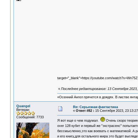
target="_blank">https://youtube.com/watch?v=Wn75Z
«
Последнее редактирование: 13 Сентября 2023, 
«Осенний Ангел прячется в дождях. В листве янтарн
Quangel
Re: Серьезная фантастика
Ветеран
«
Ответ #82 :
15 Сентября 2023, 23:13:27
Сообщений: 7733
Я вот еще о чем подумал.
Очень скоро теория
over 128 кубит и первый же "экстрасенс" попыта
бессмысленно,это как воевать с математикой. А р
и его книгу,для остального мира это будет выгляд