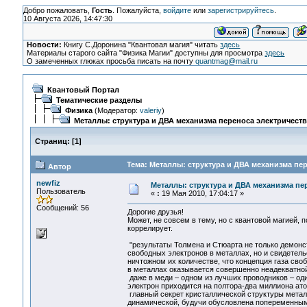
Добро пожаловать,
Гость
. Пожалуйста,
войдите
или
зарегистрируйтесь
.
10 Августа 2026, 14:47:30
Новости:
Книгу С.Доронина "Квантовая магия" читать
здесь
Материалы старого сайта "Физика Магии" доступны для просмотра
здесь
О замеченных глюках просьба писать на почту
quantmag@mail.ru
Квантовый Портал
Тематические разделы
Физика
(Модератор:
valeriy
)
Металлы: структура и ДВА механизма переноса электричеств
Страниц:
[
1
]
Тема: Металлы: структура и ДВА механизма пер
Автор
newfiz
Металлы: структура и ДВА механизма пе
Пользователь
«
:
19 Мая 2010, 17:04:17 »
Сообщений: 56
Дорогие друзья!
Может, не совсем в тему, но с квантовой магией, 
коррелирует.
"результаты Толмена и Стюарта не только демонс
свободных электронов в металлах, но и свидетель
ничтожном их количестве, что концепция газа сво
в металлах оказывается совершенно неадекватной
даже в меди – одном из лучших проводников – од
электрон приходится на полтора-два миллиона ато
главный секрет кристаллической структуры метал
динамической, будучи обусловлена попеременны