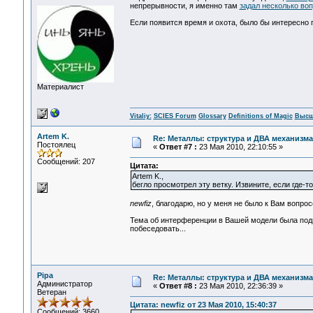
непрерывности, я именно там
задал несколько во
Если появится время и охота, было бы интересно 
Материалист
Vitaliy:
SCIES Forum
Glossary
Definitions of Magic
Высш
Artem K.
Re: Металлы: структура и ДВА механизма
Постоялец
«
Ответ #7 :
23 Мая 2010, 22:10:55 »
Сообщений: 207
Цитата:
Artem K.,
бегло просмотрел эту ветку. Извините, если где-т
newfiz
, благодарю, но у меня не было к Вам вопрос
Тема об интерференции в Вашей модели была подня
побеседовать...
Pipa
Re: Металлы: структура и ДВА механизма
Администратор
«
Ответ #8 :
23 Мая 2010, 22:36:39 »
Ветеран
Цитата: newfiz от 23 Мая 2010, 15:40:37
Сообщений: 3660