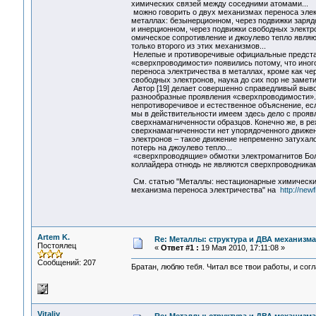
химических связей между соседними атомами...
можно говорить о двух механизмах переноса элек
металлах: безынерционном, через подвижки заряд
и инерционном, через подвижки свободных электр
омическое сопротивление и джоулево тепло явля
только второго из этих механизмов...
Нелепые и противоречивые официальные предста
«сверхпроводимости» появились потому, что иног
переноса электричества в металлах, кроме как че
свободных электронов, наука до сих пор не замети
Автор [19] делает совершенно справедливый вывод
разнообразные проявления «сверхпроводимости»..
непротиворечивое и естественное объяснение, есл
мы в действительности имеем здесь дело с проя
сверхнамагниченности образцов. Конечно же, в р
сверхнамагниченности нет упорядоченного движе
электронов – такое движение непременно затухало
потерь на джоулево тепло...
«сверхпроводящие» обмотки электромагнитов Бо
коллайдера отнюдь не являются сверхпроводникам
См. статью "Металлы: нестационарные химически
механизма переноса электричества" на
http://newf
Artem K.
Re: Металлы: структура и ДВА механизма
Постоялец
«
Ответ #1 :
19 Мая 2010, 17:11:08 »
Сообщений: 207
Братан, люблю тебя. Читал все твои работы, и согл
Vitaliy