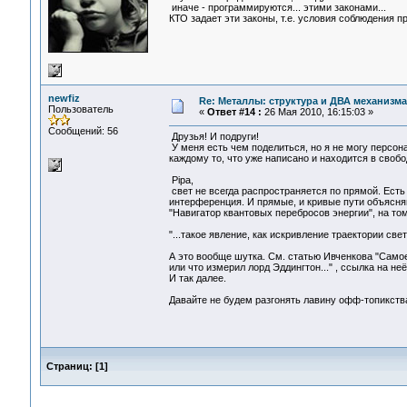
иначе - программируются... этими законами...
КТО задает эти законы, т.е. условия соблюдения п
newfiz
Re: Металлы: структура и ДВА механизма
Пользователь
«
Ответ #14 :
26 Мая 2010, 16:15:03 »
Сообщений: 56
Друзья! И подруги!
У меня есть чем поделиться, но я не могу персон
каждому то, что уже написано и находится в своб
Pipa,
свет не всегда распространяется по прямой. Есть
интерференция. И прямые, и кривые пути объясняю
"Навигатор квантовых перебросов энергии", на то
"...такое явление, как искривление траектории св
А это вообще шутка. См. статью Ивченкова "Само
или что измерил лорд Эддингтон..." , ссылка на неё
И так далее.
Давайте не будем разгонять лавину офф-топикств
Страниц:
[
1
]