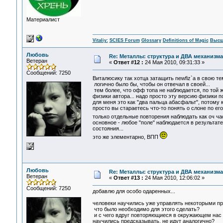
Материалист
Vitaliy:
SCIES Forum
Glossary
Definitions of Magic
Высш
Любовь
Re: Металлы: структура и ДВА механизма
Ветеран
«
Ответ #12 :
24 Мая 2010, 09:31:33 »
Сообщений: 7250
Виталюсику так хотца затащить newfiz`а в свою т
логично было бы, чтобы он отвечал в своей...
тем более, что офф топа не наблюдается, по той 
физики автора... надо просто эту версию физики по
для меня это как "два пальца абасфальт", потому 
просто вы стараетесь что-то понять о слоне по ег
только отдельные повторения наблюдать как оч ч
основное - любое "поле" наблюдается в результате
состояния...
это же элементарно, ВПП
Любовь
Re: Металлы: структура и ДВА механизма
Ветеран
«
Ответ #13 :
24 Мая 2010, 12:06:02 »
Сообщений: 7250
добавлю для особо одаренных...
человеки научились уже управлять некоторыми про
что было необходимо для этого сделать?
и с чего вдруг повторяющиеся в окружающем нас 
научились предсказывать, не идут аналогично?