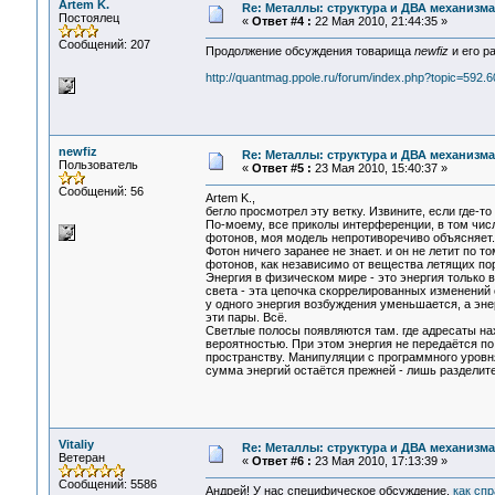
Artem K.
Re: Металлы: структура и ДВА механизма
Постоялец
«
Ответ #4 :
22 Мая 2010, 21:44:35 »
Сообщений: 207
Продолжение обсуждения товарища
newfiz
и его ра
http://quantmag.ppole.ru/forum/index.php?topic=592.6
newfiz
Re: Металлы: структура и ДВА механизма
Пользователь
«
Ответ #5 :
23 Мая 2010, 15:40:37 »
Сообщений: 56
Artem K.,
бегло просмотрел эту ветку. Извините, если где-то
По-моему, все приколы интерференции, в том ч
фотонов, моя модель непротиворечиво объясняет.
Фотон ничего заранее не знает. и он не летит по т
фотонов, как независимо от вещества летящих пор
Энергия в физическом мире - это энергия только 
света - эта цепочка скоррелированных изменений 
у одного энергия возбуждения уменьшается, а энер
эти пары. Всё.
Светлые полосы появляются там. где адресаты на
вероятностью. При этом энергия не передаётся 
пространству. Манипуляции с программного уровня
сумма энергий остаётся прежней - лишь разделит
Vitaliy
Re: Металлы: структура и ДВА механизма
Ветеран
«
Ответ #6 :
23 Мая 2010, 17:13:39 »
Сообщений: 5586
Андрей! У нас специфическое обсуждение,
как сп