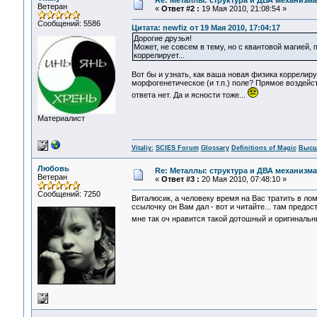
Re: Металлы: структура и ДВА механизма
Ветеран
«
Ответ #2 :
19 Мая 2010, 21:08:54 »
Сообщений: 5586
Цитата: newfiz от 19 Мая 2010, 17:04:17
Дорогие друзья!
Может, не совсем в тему, но с квантовой магией, 
коррелирует...
Вот бы и узнать, как ваша новая физика коррелиру
морфогенетическое (и т.п.) поле? Прямое воздейс
ответа нет. Да и ясности тоже...
Материалист
Vitaliy:
SCIES Forum
Glossary
Definitions of Magic
Высш
Любовь
Re: Металлы: структура и ДВА механизма
Ветеран
«
Ответ #3 :
20 Мая 2010, 07:48:10 »
Сообщений: 7250
Виталюсик, а человеку время на Вас тратить в лом.
ссылочку он Вам дал - вот и читайте... там предо
мне так оч нравится такой дотошный и оригиналь