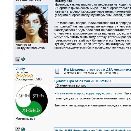
потому что
фотонов, как независимо от вещества летящих пор
Энергия в физическом мире - это энергия только
света - эта цепочка скоррелированных изменений
у одного энергия возбуждения уменьшается, а энер
У меня есть вопрос. Если фотонов нет в природе
по прямой? Как, например, так получается, что м
наблюдателя)? Ведь если свет не распростаняется
отчего же эта корреляция тогда нарушается, если 
могут помешать лишь тому потоку, который распро
траектории света вблизи больших масс (такие экс
Тут еще страннее - если нет пути, по которому ле
Квантовая
приемника даже если бы и помешало, но никак не
инструменталистка
Vitaliy
Re: Металлы: структура и ДВА механизма
Ветеран
«
Ответ #9 :
23 Мая 2010, 23:31:38 »
Сообщений: 5586
Цитата: Pipa от 23 Мая 2010, 22:36:39
У меня есть вопрос.
У меня тоже вопрос, коррелирующий с твоим
. Так
теме, где уже затронуты близкие моменты, или ту
Там же я, не дожидаясь наведения порядка с тема
Материалист
Vitaliy:
SCIES Forum
Glossary
Definitions of Magic
Высш