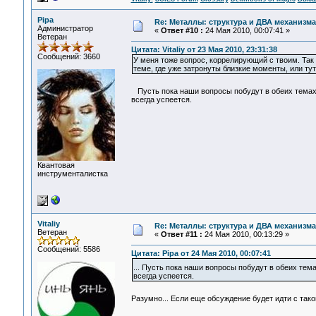
Pipa
Re: Металлы: структура и ДВА механизма
Администратор
«
Ответ #10 :
24 Мая 2010, 00:07:41 »
Ветеран
Цитата: Vitaliy от 23 Мая 2010, 23:31:38
Сообщений: 3660
У меня тоже вопрос, коррелирующий с твоим. Так
теме, где уже затронуты близкие моменты, или ту
Пусть пока наши вопросы побудут в обеих темах: n
всегда успеется.
Квантовая
инструменталистка
Vitaliy
Re: Металлы: структура и ДВА механизма
Ветеран
«
Ответ #11 :
24 Мая 2010, 00:13:29 »
Сообщений: 5586
Цитата: Pipa от 24 Мая 2010, 00:07:41
... Пусть пока наши вопросы побудут в обеих темах
всегда успеется.
Разумно... Если еще обсуждение будет идти с так