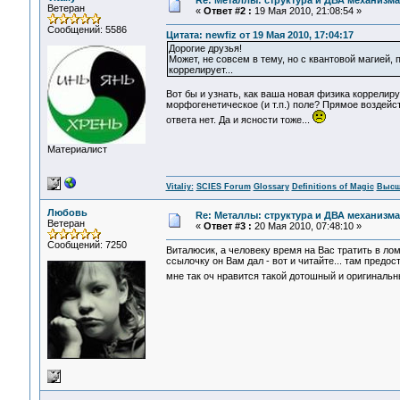
Re: Металлы: структура и ДВА механизма
Ветеран
«
Ответ #2 :
19 Мая 2010, 21:08:54 »
Сообщений: 5586
Цитата: newfiz от 19 Мая 2010, 17:04:17
Дорогие друзья!
Может, не совсем в тему, но с квантовой магией, 
коррелирует...
Вот бы и узнать, как ваша новая физика коррелиру
морфогенетическое (и т.п.) поле? Прямое воздейс
ответа нет. Да и ясности тоже...
Материалист
Vitaliy:
SCIES Forum
Glossary
Definitions of Magic
Высш
Любовь
Re: Металлы: структура и ДВА механизма
Ветеран
«
Ответ #3 :
20 Мая 2010, 07:48:10 »
Сообщений: 7250
Виталюсик, а человеку время на Вас тратить в лом.
ссылочку он Вам дал - вот и читайте... там предо
мне так оч нравится такой дотошный и оригиналь