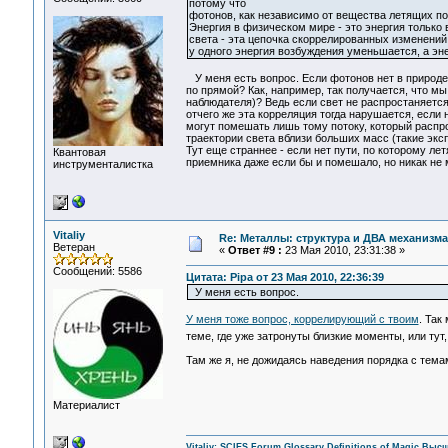
потому что
фотонов, как независимо от вещества летящих пор
Энергия в физическом мире - это энергия только
света - эта цепочка скоррелированных изменений
у одного энергия возбуждения уменьшается, а энер
У меня есть вопрос. Если фотонов нет в природе
по прямой? Как, например, так получается, что м
наблюдателя)? Ведь если свет не распростаняется
отчего же эта корреляция тогда нарушается, если 
могут помешать лишь тому потоку, который распро
траектории света вблизи больших масс (такие экс
Тут еще страннее - если нет пути, по которому ле
Квантовая
приемника даже если бы и помешало, но никак не
инструменталистка
Vitaliy
Re: Металлы: структура и ДВА механизма
Ветеран
«
Ответ #9 :
23 Мая 2010, 23:31:38 »
Сообщений: 5586
Цитата: Pipa от 23 Мая 2010, 22:36:39
У меня есть вопрос.
У меня тоже вопрос, коррелирующий с твоим
. Так
теме, где уже затронуты близкие моменты, или ту
Там же я, не дожидаясь наведения порядка с тема
Материалист
Vitaliy:
SCIES Forum
Glossary
Definitions of Magic
Высш