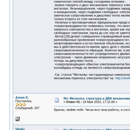
химических связей между соседними атомами...
можно говорить о двух механизмах переноса элек
металлах: безынерционном, через подвижки заряд
и инерционном, через подвижки свободных электр
омическое сопротивление и джоулево тепло явля
только второго из этих механизмов...
Нелепые и противоречивые официальные предста
«сверхпроводимости» появились потому, что иног
переноса электричества в металлах, кроме как че
свободных электронов, наука до сих пор не замети
Автор [19] делает совершенно справедливый вывод
разнообразные проявления «сверхпроводимости»..
непротиворечивое и естественное объяснение, есл
мы в действительности имеем здесь дело с проя
сверхнамагниченности образцов. Конечно же, в р
сверхнамагниченности нет упорядоченного движе
электронов – такое движение непременно затухало
потерь на джоулево тепло...
«сверхпроводящие» обмотки электромагнитов Бо
коллайдера отнюдь не являются сверхпроводникам
См. статью "Металлы: нестационарные химически
механизма переноса электричества" на
http://newf
Artem K.
Re: Металлы: структура и ДВА механизма
Постоялец
«
Ответ #1 :
19 Мая 2010, 17:11:08 »
Сообщений: 207
Братан, люблю тебя. Читал все твои работы, и согл
Vitaliy