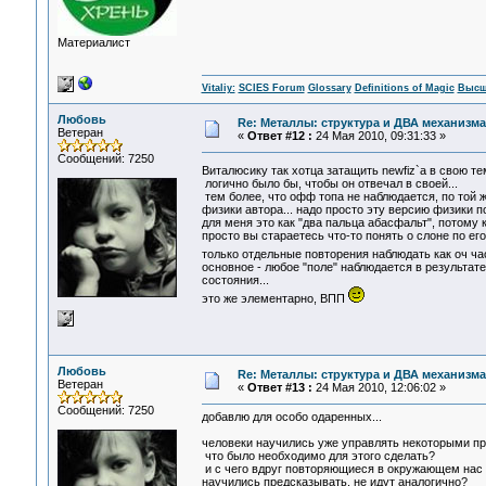
Материалист
Vitaliy:
SCIES Forum
Glossary
Definitions of Magic
Высш
Любовь
Re: Металлы: структура и ДВА механизма
Ветеран
«
Ответ #12 :
24 Мая 2010, 09:31:33 »
Сообщений: 7250
Виталюсику так хотца затащить newfiz`а в свою т
логично было бы, чтобы он отвечал в своей...
тем более, что офф топа не наблюдается, по той 
физики автора... надо просто эту версию физики по
для меня это как "два пальца абасфальт", потому 
просто вы стараетесь что-то понять о слоне по ег
только отдельные повторения наблюдать как оч ч
основное - любое "поле" наблюдается в результате
состояния...
это же элементарно, ВПП
Любовь
Re: Металлы: структура и ДВА механизма
Ветеран
«
Ответ #13 :
24 Мая 2010, 12:06:02 »
Сообщений: 7250
добавлю для особо одаренных...
человеки научились уже управлять некоторыми про
что было необходимо для этого сделать?
и с чего вдруг повторяющиеся в окружающем нас 
научились предсказывать, не идут аналогично?