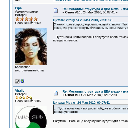
Pipa
Re: Металлы: структура и ДВА механизма
Администратор
«
Ответ #10 :
24 Мая 2010, 00:07:41 »
Ветеран
Цитата: Vitaliy от 23 Мая 2010, 23:31:38
Сообщений: 3660
У меня тоже вопрос, коррелирующий с твоим. Так
теме, где уже затронуты близкие моменты, или ту
Пусть пока наши вопросы побудут в обеих темах: n
всегда успеется.
Квантовая
инструменталистка
Vitaliy
Re: Металлы: структура и ДВА механизма
Ветеран
«
Ответ #11 :
24 Мая 2010, 00:13:29 »
Сообщений: 5586
Цитата: Pipa от 24 Мая 2010, 00:07:41
... Пусть пока наши вопросы побудут в обеих темах
всегда успеется.
Разумно... Если еще обсуждение будет идти с так