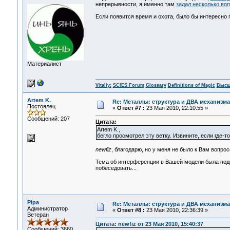
непрерывности, я именно там
задал несколько во
Если появится время и охота, было бы интересно 
Материалист
Vitaliy:
SCIES Forum
Glossary
Definitions of Magic
Высш
Artem K.
Re: Металлы: структура и ДВА механизма
Постоялец
«
Ответ #7 :
23 Мая 2010, 22:10:55 »
Сообщений: 207
Цитата:
Artem K.,
бегло просмотрел эту ветку. Извините, если где-т
newfiz
, благодарю, но у меня не было к Вам вопрос
Тема об интерференции в Вашей модели была подня
побеседовать...
Pipa
Re: Металлы: структура и ДВА механизма
Администратор
«
Ответ #8 :
23 Мая 2010, 22:36:39 »
Ветеран
Цитата: newfiz от 23 Мая 2010, 15:40:37
Сообщений: 3660