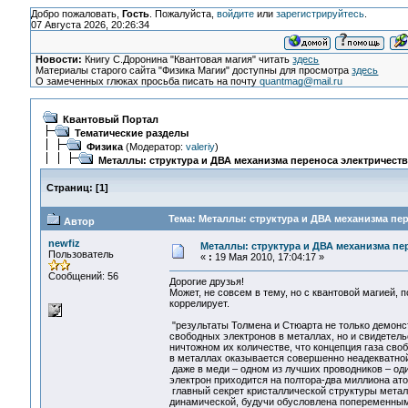
Добро пожаловать,
Гость
. Пожалуйста,
войдите
или
зарегистрируйтесь
.
07 Августа 2026, 20:26:34
Новости:
Книгу С.Доронина "Квантовая магия" читать
здесь
Материалы старого сайта "Физика Магии" доступны для просмотра
здесь
О замеченных глюках просьба писать на почту
quantmag@mail.ru
Квантовый Портал
Тематические разделы
Физика
(Модератор:
valeriy
)
Металлы: структура и ДВА механизма переноса электричеств
Страниц:
[
1
]
Тема: Металлы: структура и ДВА механизма пер
Автор
newfiz
Металлы: структура и ДВА механизма пе
Пользователь
«
:
19 Мая 2010, 17:04:17 »
Сообщений: 56
Дорогие друзья!
Может, не совсем в тему, но с квантовой магией, 
коррелирует.
"результаты Толмена и Стюарта не только демонс
свободных электронов в металлах, но и свидетель
ничтожном их количестве, что концепция газа сво
в металлах оказывается совершенно неадекватной
даже в меди – одном из лучших проводников – од
электрон приходится на полтора-два миллиона ато
главный секрет кристаллической структуры метал
динамической, будучи обусловлена попеременны