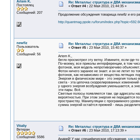
Artem K.
Re: Металлы: структура и ДВА механизма
Постоялец
«
Ответ #4 :
22 Мая 2010, 21:44:35 »
Сообщений: 207
Продолжение обсуждения товарища
newfiz
и его ра
http://quantmag.ppole.ru/forum/index.php?topic=592.6
newfiz
Re: Металлы: структура и ДВА механизма
Пользователь
«
Ответ #5 :
23 Мая 2010, 15:40:37 »
Сообщений: 56
Artem K.,
бегло просмотрел эту ветку. Извините, если где-то
По-моему, все приколы интерференции, в том ч
фотонов, моя модель непротиворечиво объясняет.
Фотон ничего заранее не знает. и он не летит по т
фотонов, как независимо от вещества летящих пор
Энергия в физическом мире - это энергия только 
света - эта цепочка скоррелированных изменений 
у одного энергия возбуждения уменьшается, а энер
эти пары. Всё.
Светлые полосы появляются там. где адресаты на
вероятностью. При этом энергия не передаётся 
пространству. Манипуляции с программного уровня
сумма энергий остаётся прежней - лишь разделит
Vitaliy
Re: Металлы: структура и ДВА механизма
Ветеран
«
Ответ #6 :
23 Мая 2010, 17:13:39 »
Сообщений: 5586
Андрей! У нас специфическое обсуждение,
как сп