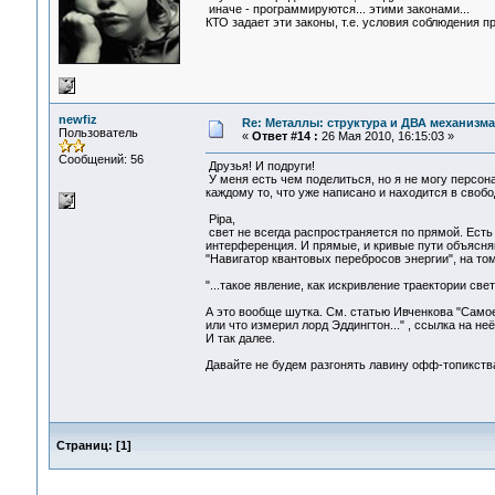
иначе - программируются... этими законами...
КТО задает эти законы, т.е. условия соблюдения п
newfiz
Re: Металлы: структура и ДВА механизма
Пользователь
«
Ответ #14 :
26 Мая 2010, 16:15:03 »
Сообщений: 56
Друзья! И подруги!
У меня есть чем поделиться, но я не могу персон
каждому то, что уже написано и находится в своб
Pipa,
свет не всегда распространяется по прямой. Есть
интерференция. И прямые, и кривые пути объясняю
"Навигатор квантовых перебросов энергии", на то
"...такое явление, как искривление траектории св
А это вообще шутка. См. статью Ивченкова "Само
или что измерил лорд Эддингтон..." , ссылка на неё
И так далее.
Давайте не будем разгонять лавину офф-топикств
Страниц:
[
1
]