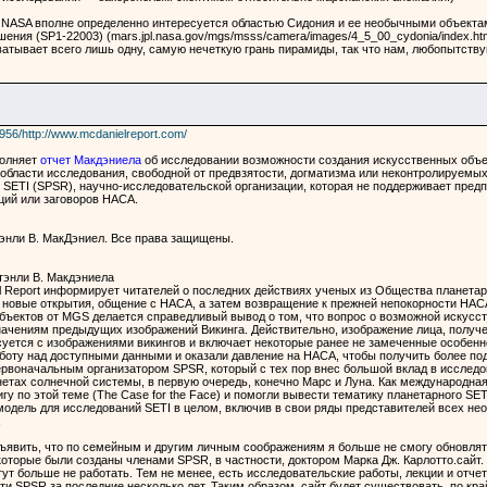
то NASA вполне определенно интересуется областью Сидония и ее необычными объектам
ения (SP1-22003) (mars.jpl.nasa.gov/mgs/msss/camera/images/4_5_00_cydonia/index.
атывает всего лишь одну, самую нечеткую грань пирамиды, так что нам, любопытств
956/http://www.mcdanielreport.com/
полняет
отчет Макдэниела
об исследовании возможности создания искусственных объек
области исследования, свободной от предвзятости, догматизма или неконтролируемы
SETI (SPSR), научно-исследовательской организации, которая не поддерживает пред
ций или заговоров НАСА.
тэнли В. МакДэниел. Все права защищены.
энли В. Макдэниела
Report информирует читателей о последних действиях ученых из Общества планетарн
новые открытия, общение с НАСА, а затем возвращение к прежней непокорности НАСА и
бъектов от MGS делается справедливый вывод о том, что вопрос о возможной искусст
значениям предыдущих изображений Викинга. Действительно, изображение лица, полу
уется с изображениями викингов и включает некоторые ранее не замеченные особеннос
оту над доступными данными и оказали давление на НАСА, чтобы получить более под
первоначальным организатором SPSR, который с тех пор внес большой вклад в исслед
нетах солнечной системы, в первую очередь, конечно Марс и Луна. Как международна
 по этой теме (The Case for the Face) и помогли вывести тематику планетарного SET
модель для исследований SETI в целом, включив в свои ряды представителей всех нео
,
явить, что по семейным и другим личным соображениям я больше не смогу обновлять
которые были созданы членами SPSR, в частности, доктором Марка Дж. Карлотто.сайт.
ут больше не работать. Тем не менее, есть исследовательские работы, лекции и отчет
ти SPSR за последние несколько лет. Таким образом, сайт будет существовать, по край