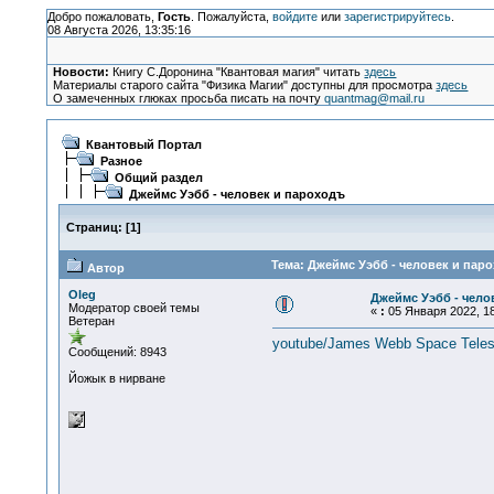
Добро пожаловать,
Гость
. Пожалуйста,
войдите
или
зарегистрируйтесь
.
08 Августа 2026, 13:35:16
Новости:
Книгу С.Доронина "Квантовая магия" читать
здесь
Материалы старого сайта "Физика Магии" доступны для просмотра
здесь
О замеченных глюках просьба писать на почту
quantmag@mail.ru
Квантовый Портал
Разное
Общий раздел
Джеймс Уэбб - человек и пароходъ
Страниц:
[
1
]
Тема: Джеймс Уэбб - человек и паро
Автор
Oleg
Джеймс Уэбб - чело
Модератор своей темы
«
:
05 Января 2022, 18
Ветеран
youtube/James Webb Space Tele
Сообщений: 8943
Йожык в нирване