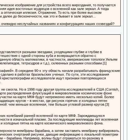
олическое изображение для устройства всего мироздания, то получается
вняя идея восточных мудрецов о вселенной как зале зеркал. А тогда
 а оптическая иллюзия. Отражение. То есть при более высоком
к далее до бесконечности, как это и бывает в зале зеркал…
 в очевидно неслучайных названиях и конфигурациях наших созвездий?
представляется разными звездами, уходящими глубже и глубже в
путешествие с одной стороны куба и возвращается обратно с
анную область математики, в частности, американские топологи Уильям
елепипедов, тетраэдров и т.д.), склеенных разными способами.[1]
афией». В середине 90-х эту область начали разрабатывать французские
 сделано в работах бразильских ученых. По сути, эти исследования
ой кристаллографии исследователи ищут признаки повторяющихся
.
е смогла. Но в 1998 году другая группа исследователей в США (Cornish,
 карте распределения флуктуаций в микроволновом космическом фоне
участки на карте МКФ будут непременно иметь несколько копий. Более
дающих кругов – в местах, где рисунок горячих и холодных пятен
нной: чем меньше вселенная, тем больше угловой размер кругов.[3]
ских колебаний ранней вселенной по карте МКФ. Зарождающуюся
тности в изначальной плазме. За последующие миллиарды лет вселенная
 и холодные пятна на карте космического микроволнового фона.
оверхности мембраны барабана, а затем заставить мембрану вибрировать.
фических очертаний рисунки, дающие информацию о локальной геометрии
гии – барабана. Например, волны будут отражаться по-разному в