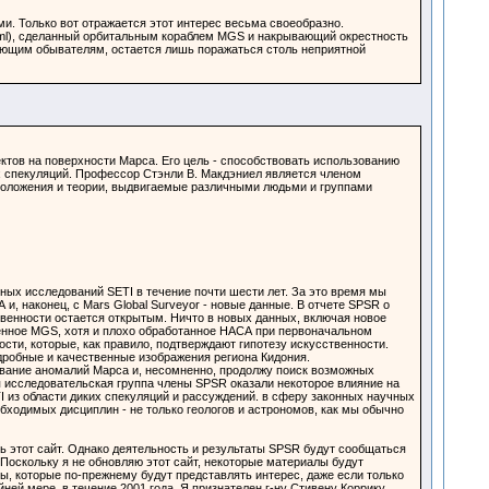
и. Только вот отражается этот интерес весьма своеобразно.
html), сделанный орбитальным кораблем MGS и накрывающий окрестность
ующим обывателям, остается лишь поражаться столь неприятной
тов на поверхности Марса. Его цель - способствовать использованию
х спекуляций. Профессор Стэнли В. Макдэниел является членом
положения и теории, выдвигаемые различными людьми и группами
ых исследований SETI в течение почти шести лет. За это время мы
, наконец, с Mars Global Surveyor - новые данные. В отчете SPSR о
венности остается открытым. Ничто в новых данных, включая новое
ченное MGS, хотя и плохо обработанное НАСА при первоначальном
ти, которые, как правило, подтверждают гипотезу искусственности.
робные и качественные изображения региона Кидония.
ование аномалий Марса и, несомненно, продолжу поиск возможных
я исследовательская группа члены SPSR оказали некоторое влияние на
I из области диких спекуляций и рассуждений. в сферу законных научных
бходимых дисциплин - не только геологов и астрономов, как мы обычно
 этот сайт. Однако деятельность и результаты SPSR будут сообщаться
 Поскольку я не обновляю этот сайт, некоторые материалы будут
ы, которые по-прежнему будут представлять интерес, даже если только
ней мере, в течение 2001 года. Я признателен г-ну Стивену Коррику,