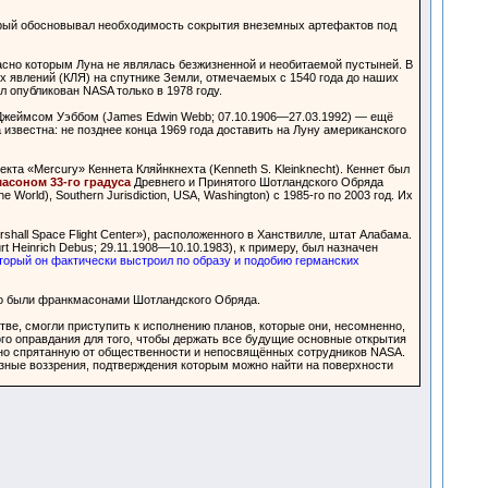
торый обосновывал необходимость сокрытия внеземных артефактов под
асно которым Луна не являлась безжизненной и необитаемой пустыней. В
явлений (КЛЯ) на спутнике Земли, отмечаемых с 1540 года до наших
л опубликован NASA только в 1978 году.
A Джеймсом Уэббом (James Edwin Webb; 07.10.1906—27.03.1992) — ещё
известна: не позднее конца 1969 года доставить на Луну американского
кта «Mercury» Кеннета Кляйнкнехта (Kenneth S. Kleinknecht). Кеннет был
асоном 33-го градуса
Древнего и Принятого Шотландского Обряда
orld), Southern Jurisdiction, USA, Washington) с 1985-го по 2003 год. Их
all Space Flight Center»), расположенного в Ханствилле, штат Алабама.
urt Heinrich Debus; 29.11.1908—10.10.1983), к примеру, был назначен
торый он фактически выстроил по образу и подобию германских
еро были франкмасонами Шотландского Обряда.
тве, смогли приступить к исполнению планов, которые они, несомненно,
го оправдания для того, чтобы держать все будущие основные открытия
ьно спрятанную от общественности и непосвящённых сотрудников NASA.
зные воззрения, подтверждения которым можно найти на поверхности