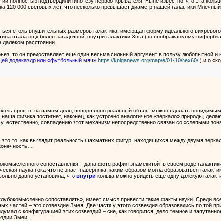
й полностью подтвердили гипотезу первооткрывателя. Ныне известно, что эта кольце
ка 120 000 световых лет, что несколько превышает диаметр нашей галактики Млечный 
аться столь внушительных размеров галактика, имеющая форму идеального вихревого 
тина стала еще более загадочной, внутри галактики Хога (по воображаемому цифербла
е далеком расстоянии.
ьез, то он предоставляет еще один весьма сильный аргумент в пользу любопытной и
ей додекаэдр или «футбольный мяч»
https://kniganews.org/map/e/01-10/hex60/
) и о «к
, сколь просто, на самом деле, совершенно реальный объект можно сделать невидимым
 наша физика постигнет, наконец, как устроено аналогичное «зеркало» природы, де
у, естественно, совпадению этот механизм непосредственно связан со «слепыми зон
 это то, как выглядит реальность шахматных фигур, находящихся между двумя зеркала
сконечность…
убокомысленного сопоставления – дана фотография знаменитой в своем роде галакти
ическая наука пока что не знает наверняка, каким образом могла образоваться галак
овольно давно установила, что
внутри
кольца можно увидеть еще одну далекую галакти
«глубокомысленно сопоставлять», имеет смысл привести такие факты науки. Среди вс
ых частей – это созвездие Змея. Две части у этого созвездия образовались по той пр
ридумал с конфигурацией этих созвездий – сие, как говорится, дело темное и запутанн
ездии Змеи.