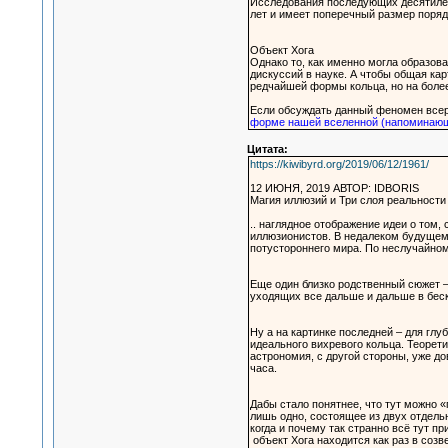
Исследования последующих десятилети
лет и имеет поперечный размер поряд
Объект Хога
Однако то, как именно могла образов
дискуссий в науке. А чтобы общая кар
редчайшей формы кольца, но на боле
Если обсуждать данный феномен всер
форме нашей вселенной (напоминающ
Цитата:
https://kiwibyrd.org/2019/06/12/1961/
12 ИЮНЯ, 2019 АВТОР: IDBORIS
Магия иллюзий и Три слоя реальности
.. наглядное отображение идеи о том
иллюзионистов. В недалеком будущем
потустороннего мира. По неслучайном
Еще один близко родственный сюжет –
уходящих все дальше и дальше в бе
Ну а на картинке последней – для гл
идеального вихревого кольца. Теорет
астрономия, с другой стороны, уже д
часа.
Дабы стало понятнее, что тут можно 
лишь одно, состоящее из двух отдельн
когда и почему так странно всё тут п
объект Хога находится как раз в созв