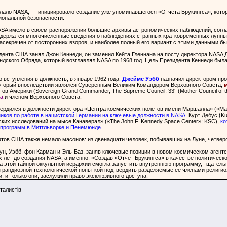
сделало NASA, — инициировало создание уже упоминавшегося «Отчёта Брукингса», ко
иональной безопасности.
 NASA имело в своём распоряжении большие архивы астрономических наблюдений, согл
держатся многочисленные сведения о наблюдениях странных кратковременных лунных 
засекречен от посторонних взоров, и наиболее полный его вариант с этими данными бы
зидента США занял Джон Кеннеди, он заменил Кейта Гленнана на посту директора NAS
дского Обряда, который возглавлял NASA по 1968 год. Цель Президента Кеннеди была 
 вступления в должность, в январе 1962 года,
Джеймс Уэбб
назначил директором прое
оторый впоследствии являлся Суверенным Великим Командором Верховного Совета,
м
мерики (Sovereign Grand Commander, The Supreme Council, 33° (Mother Council of the W
а
и членом Верховного Совета.
ердился в должности директора «Центра космических полётов имени Маршалла» («Marsh
иков по работе в нацистской Германии на ключевые должности в NASA
. Курт Дебус (K
их исследований на мысе Канаверал» («The John F. Kennedy Space Center»; KSC),
ко
 программ в Митгльворке и Пенемюнде.
автов США также немало масонов: из двенадцати человек, побывавших на Луне, четв
ун, Уэбб, фон Карман и Эль-Баз, заняв ключевые позиции в новом космическом агентс
 лет до создания NASA, а именно: «Создав «Отчёт Брукингса» в качестве политическо
а этой тайной оккультной иерархии смогла запустить внутреннюю программу, тщател
грандиозной технологической попыткой подтвердить разделяемые её членами религио
и, и только они, заслужили право эксклюзивного доступа.
талистiв