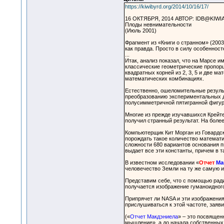
https://kiwibyrd.org/2014/10/16/17/
16 ОКТЯБРЯ, 2014 АВТОР: IDB@KIWI
Плоды невнимательности
(Июль 2001)
Фрагмент из «Книги о странном» (200
как правда. Просто в силу особенност
...
Итак, анализ показал, что на Марсе и
классические геометрические пропорц
квадратных корней из 2, 3, 5 и две м
математических комбинациях.
Естественно, ошеломительные результ
преобразованию экспериментальных да
полусимметричной пятигранной фигур
Многие из прежде изучавшихся Крейт
получил странный результат. На боле
Компьютерщик Кит Морган из Говардск
порождать такое количество математи
сложности 680 вариантов основания п
выдает все эти константы, причем в 
В известном исследовании «
Отчет
Ма
человечество Земли на ту же самую и
Представим себе, что с помощью рад
получается изображение гуманоидног
Припрячет ли NASA и эти изображения
прислушиваться к этой частоте, заяв
(«
Отчет Макдэниела
» – это посвящен
мышление», а до начала собственных