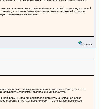
 моими писаниями в области философии, восточной мысли и музыкальной
. Наконец, я искренне благодарю многих, многих читателей, которые
мацию о возможных аномалиях.
Записан
ачивающий ученых своими уникальными свойствами. Именуется этот
ag), аспиранта-астронома Гарвардского университета.
ычной формы – практически идеального кольца. Когда несколько
сь отвергнуть, Арт Хог предположил, что это загадочное кольцо,