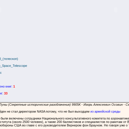
бб_(телескоп)
bb_Space_Telescope
мс
ено книг:
1
иг:
33
 Луны (Секретные исторические разоблачения) 9905K - Игорь Алексеевич Осовин - С
йден не стал директором NASA потому, что не был выходцем
из армейской среды
 были включены сотрудники Национального консультативного комитета по аэронавтик
ститута (около 2500 человек), а также 200 баллистиков и специалистов по ракетам от
обороны США во главе с его руководителем Вернером фон Брауном. Не говоря уже о 