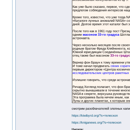
Как уже было сказано, первое, что 
предлогом соблюдения интересов нац
Кроме того, известно, что уже тогда
«Каталоге лунных аномалий NASA» со
дней. Долгое время этот каталог был 
После того как в 1961 году пост Пре
одним
масоном 33-го градуса
Шотлан
астронавта.
Через несколько месяцев после своего
родным братом Фреда Кляйнкнехта, к
Южной юрисдикции Соединённых Штатов А
отец также был масоном
33-го градус
Вернер фон Браун к тому времени утв
И тоже начал продвигать
своих соратн
первым директором «Центра космическ
исследовательских центров ракетных
Излишне говорить, что среди астрон
Ричард Хогленд полагает, что фон Бра
скрытно вынашивали в течение многих
NASA в секрете, верхушка руководств
Эта программа была ничем иным, как 
Луны и других планетах, к которым он
смотрим разоблачателей злопных капи
https://kiwibyrd.org/?s=телескоп
https://kniganews.org/?s=телескоп
Цитата: