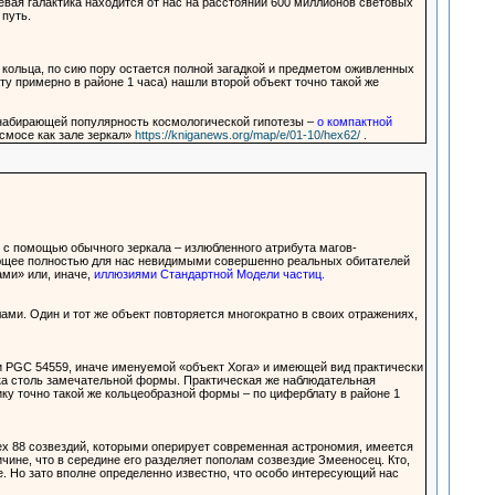
вая галактика находится от нас на расстоянии 600 миллионов световых
путь.
кольца, по сию пору остается полной загадкой и предметом оживленных
ту примерно в районе 1 часа) нашли второй объект точно такой же
 набирающей популярность космологической гипотезы –
о компактной
осмосе как зале зеркал»
https://kniganews.org/map/e/01-10/hex62/
.
 с помощью обычного зеркала – излюбленного атрибута магов-
лающее полностью для нас невидимыми совершенно реальных обитателей
ами» или, иначе,
иллюзиями Стандартной Модели частиц.
ми. Один и тот же объект повторяется многократно в своих отражениях,
ки PGC 54559, иначе именуемой «объект Хога» и имеющей вид практически
тика столь замечательной формы. Практическая же наблюдательная
ку точно такой же кольцеобразной формы – по циферблату в районе 1
ех 88 созвездий, которыми оперирует современная астрономия, имеется
ичине, что в середине его разделяет пополам созвездие Змееносец. Кто,
ое. Но зато вполне определенно известно, что особо интересующий нас