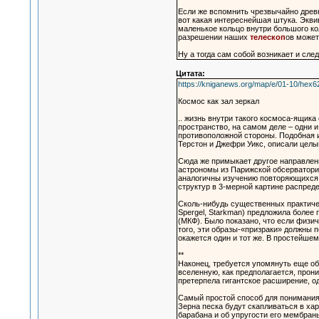
Если же вспомнить чрезвычайно древ
вот какая интереснейшая штука. Экв
маленькое кольцо внутри большого ко
разрешении наших
телескоп
ов может
Ну а тогда сам собой возникает и сл
Цитата:
https://kniganews.org/map/e/01-10/hex6
Космос как зал зеркал
.. жизнь внутри такого космоса-ящика
пространство, на самом деле – одни и
противоположной стороны. Подобная и
Терстон и Джефри Уикс, описали целый
Сюда же примыкает другое направлени
астрономы из Парижской обсерватории 
аналогичны изучению повторяющихся с
структур в 3-мерной картине распреде
Сколь-нибудь существенных практичес
Spergel, Starkman) предложила более
(МКФ). Было показано, что если физи
того, эти образы-«призраки» должны 
окажется один и тот же. В простейше
**
Наконец, требуется упомянуть еще об
вселенную, как предполагается, про
претерпела гигантское расширение, о
Самый простой способ для понимания 
Зерна песка будут скапливаться в ха
барабана и об упругости его мембраны