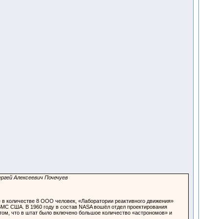
ергей Алексеевич Почечуев
е в количестве 8 ООО человек, «Лаборатории реактивного движения»
 ВМС США. В 1960 году в состав NASA вошёл отдел проектирования
том, что в штат было включено большое количество «астрономов» и