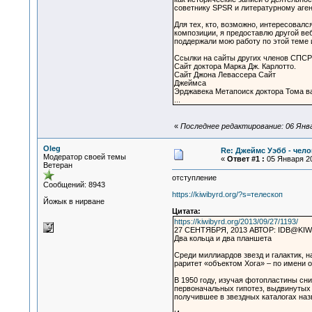
советнику SPSR и литературному аген
Для тех, кто, возможно, интересовал
композиции, я предоставлю другой ве
поддержали мою работу по этой теме
Ссылки на сайты других членов СПСР
Сайт доктора Марка Дж. Карлотто.
Сайт Джона Левассера Сайт
Джеймса
Эрджавека Метапоиск доктора Тома в
...
«
Последнее редактирование: 06 Январ
Oleg
Re: Джеймс Уэбб - чел
Модератор своей темы
«
Ответ #1 :
05 Января 20
Ветеран
отступление
Сообщений: 8943
https://kiwibyrd.org/?s=телескоп
Йожык в нирване
Цитата:
https://kiwibyrd.org/2013/09/27/1193/
27 СЕНТЯБРЯ, 2013 АВТОР: IDB@KIW
Два кольца и два планшета
Среди миллиардов звезд и галактик,
раритет «объектом Хога» – по имени о
В 1950 году, изучая фотопластины сн
первоначальных гипотез, выдвинутых 
получившее в звездных каталогах назв