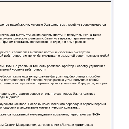
х фактов нашей жизни, которые большинством людей не воспринимаются
й включает математические основы шести- и пятиугольника, а также
тригонометрические функции избыточно выражают три величины
). Причем константы появляются не одни, а в семи разных
ейтер, специалист в физике частиц и известный эксперт по
ой избыточностью могли бы случиться с разумной вероятностью в любой
м D&M. Но увеличив точность расчетов, Крейтер к своему удивлению
начимый уровень избыточности.
ребором, какие еще пятиугольные фигуры подобного вида способны
бра противоположной стороны через разные углы, получив в общей
ственной пятиугольной формой с двумя углами по 60 градусов, которая
напрямую ставится вопрос о том, что случилось бы, натолкнись
здных далей:
глубокого космоса. После их компьютерного перевода в образы первым
пропорциями и множеством математических констант…
 окажется искаженной межзвездными помехами, перестанет ли NASA
м Стэнли Макдэниелом, автором книги «Логика и критическое