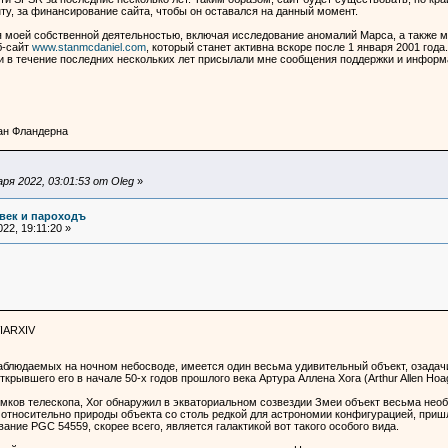
ту, за финансирование сайта, чтобы он оставался на данный момент.
ся моей собственной деятельностью, включая исследование аномалий Марса, а также
б-сайт
www.stanmcdaniel.com
, который станет активна вскоре после 1 января 2001 года
 и в течение последних нескольких лет присылали мне сообщения поддержки и инфор
ан Фландерна
я 2022, 03:01:53 от Oleg
»
овек и пароходъ
22, 19:11:20 »
IARXIV
 наблюдаемых на ночном небосводе, имеется один весьма удивительный объект, озад
ткрывшего его в начале 50-х годов прошлого века Артура Аллена Хога (Arthur Allen Ho
имков телескопа, Хог обнаружил в экваториальном созвездии Змеи объект весьма необ
относительно природы объекта со столь редкой для астрономии конфигурацией, пришло
ание PGC 54559, скорее всего, является галактикой вот такого особого вида.