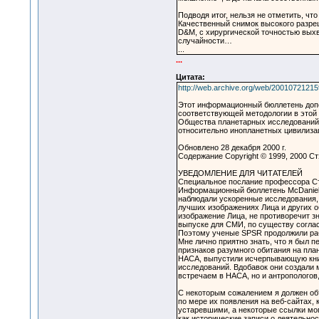
Подводя итог, нельзя не отметить, ч
Качественный снимок высокого разреш
D&M, с хирургической точностью выхв
случайности…
...
...
Цитата:
http://web.archive.org/web/20010721215
Этот информационный бюллетень до
соответствующей методологии в этой 
Общества планетарных исследований 
относительно инопланетных цивилиза
Обновлено 28 декабря 2000 г.
Содержание Copyright © 1999, 2000 С
УВЕДОМЛЕНИЕ ДЛЯ ЧИТАТЕЛЕЙ
Специальное послание профессора Ст
Информационный бюллетень McDaniel 
наблюдали ускоренные исследования, 
лучших изображениях Лица и других о
изображение Лица, не противоречит 
выпуске для СМИ, по существу соглас
Поэтому ученые SPSR продолжили раб
Мне лично приятно знать, что я был 
признаков разумного обитания на пла
НАСА, выпустили исчерпывающую книгу
исследований. Вдобавок они создали 
встречаем в НАСА, но и антропологов
С некоторым сожалением я должен объ
по мере их появления на веб-сайтах, 
устаревшими, а некоторые ссылки мог
как исторические записи о деятельнос