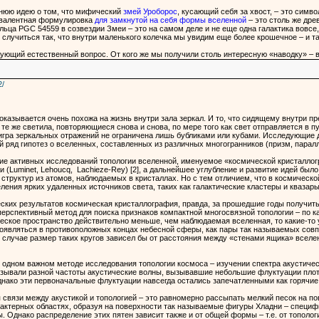
нюю идею о том, что мифический
змей Уроборос
, кусающий себя за хвост, – это симв
ивалентная формулировка
для замкнутой на себя формы вселенной
– это столь же дре
льца PGC 54559 в созвездии Змеи – это на самом деле и не еще одна галактика вовсе,
 случиться так, что внутри маленького колечка мы увидим еще более крошечное – и та
едующий естественный вопрос. От кого же мы получили столь интересную «наводку» –
2/
 оказывается очень похожа на жизнь внутри зала зеркал. И то, что сидящему внутри 
 те же светила, повторяющиеся снова и снова, по мере того как свет отправляется в 
гра зеркальных отражений не ограничена лишь бубликами или кубами. Исследующие д
 ряд гипотез о вселенных, составленных из различных многогранников (призм, паралл
е активных исследований топологии вселенной, именуемое «космической кристаллогр
(Luminet, Lehoucq, Lachieze-Rey) [2], а дальнейшее углубление и развитие идей было
труктур из атомов, наблюдаемых в кристаллах. Но с тем отличием, что в космическ
ления ярких удаленных источников света, таких как галактические кластеры и квазары
ких результатов космическая кристаллография, правда, за прошедшие годы получить н
 перспективный метод для поиска признаков компактной многосвязной топологии – по
ческое пространство действительно меньше, чем наблюдаемая вселенная, то какие-то 
появляться в противоположных концах небесной сферы, как пары так называемых совпа
м случае размер таких кругов зависел бы от расстояния между «стенами ящика» вселе
 одном важном методе исследования топологии космоса – изучении спектра акустиче
низывали разной частоты акустические волны, вызывавшие небольшие флуктуации пло
днако эти первоначальные флуктуации навсегда остались запечатленными как горячие
связи между акустикой и топологией – это равномерно рассыпать мелкий песок на п
рактерных областях, образуя на поверхности так называемые фигуры Хладни – специ
. Однако распределение этих пятен зависит также и от общей формы – т.е. от тополо