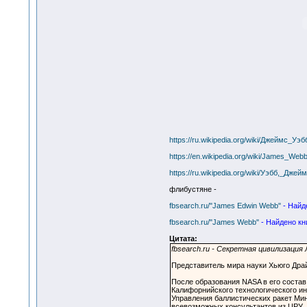
https://ru.wikipedia.org/wiki/Джеймс_Уэ
https://en.wikipedia.org/wiki/James_We
https://ru.wikipedia.org/wiki/Уэбб,_Джей
флибустяне -
fbsearch.ru/"James Edwin Webb"
- Найд
fbsearch.ru/"James Webb"
- Найдено кн
Цитата:
fbsearch.ru - Секретная цивилизация
Представитель мира науки Хьюго Дра
После образования NASA в его состав
Калифорнийского технологического ин
Управления баллистических ракет Мин
всевозможных консультантов из ЦРУ.