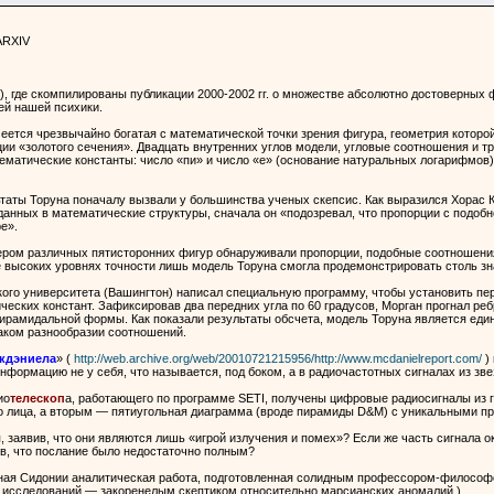
ARXIV
3), где скомпилированы публикации 2000-2002 гг. о множестве абсолютно достоверны
ей нашей психики.
меется чрезвычайно богатая с математической точки зрения фигура, геометрия которо
ии «золотого сечения». Двадцать внутренних углов модели, угловые соотношения и 
атематические константы: число «пи» и число «е» (основание натуральных логарифмов
аты Торуна поначалу вызвали у большинства ученых скепсис. Как выразился Хорас Кр
нных в математические структуры, сначала он «подозревал, что пропорции с подобн
е».
ером различных пятисторонних фигур обнаруживали пропорции, подобные соотношения
е высоких уровнях точности лишь модель Торуна смогла продемонстрировать столь з
ого университета (Вашингтон) написал специальную программу, чтобы установить пе
ческих констант. Зафиксировав два передних угла по 60 градусов, Морган прогнал ре
ирамидальной формы. Как показали результаты обсчета, модель Торуна является един
таком разнообразии соотношений.
кдэниела
» (
http://web.archive.org/web/20010721215956/http://www.mcdanielreport.com/
) 
нформацию не у себя, что называется, под боком, а в радиочастотных сигналах из зве
ио
телескоп
а, работающего по программе SETI, получены цифровые радиосигналы из 
о лица, а вторым — пятиугольная диаграмма (вроде пирамиды D&M) с уникальными 
, заявив, что они являются лишь «игрой излучения и помех»? Если же часть сигнала
ив, что послание было недостаточно полным?
ная Сидонии аналитическая работа, подготовленная солидным профессором-философо
 исследований — закоренелым скептиком относительно марсианских аномалий.)