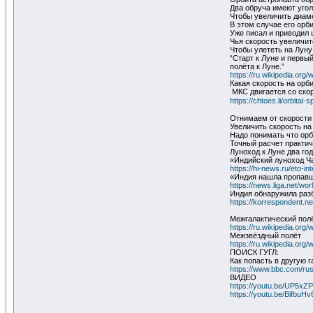
Два обруча имеют угол
Чтобы увеличить диаме
В этом случае его орб
Уже писал и приводил 
Чья скорость увеличитс
Чтобы улететь на Луну
“Старт к Луне и первы
полёта к Луне.”
https://ru.wikipedia.org
Какая скорость на орб
МКС двигается со скор
https://chtoes.li/or
Отнимаем от скорости 
Увеличить скорость на
Надо понимать что орб
Точный расчет практич
Луноход к Луне два го
«Индийский луноход Ча
https://hi-news.ru/eto-i
«Индия нашла пропавши
https://news.liga.net/w
Индия обнаружила раз
https://korrespondent.n
Межгалактический пол
https://ru.wikipedia.or
Межзвёздный полёт
https://ru.wikipedia.org/
ПОИСК ГУГЛ:
Как попасть в другую 
https://www.bbc.com/ru
ВИДЕО
https://youtu.be/UP5xZ
https://youtu.be/BifbuH