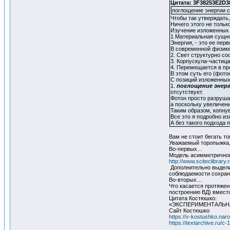
Цитата: 3F38253E2D38
поглощение энергии с
Чтобы так утверждать
Ничего этого не толь
Изучение изложенных
1 Материальная сущно
Энергия, - это ее пер
В современной физике 
2. Свет структурно со
3. Корпускула-частица
4. Перемещается в про
В этом суть его (фото
С позиций изложенных
1.
поглощение энерг
отсутствует.
Фотон просто разруша
а поскольку увеличени
Таким образом, копну
Все это я подробно и
А без такого подхода 
Вам не стоит бегать то
Уважаемый торопыжка, 
Во-первых…
Модель асимметричног
http://www.sciteclibrary
Дополнительно выделим
соблюдаемости сохран
Во-вторых…
Что касается протяжен
построению ВД) вместо
Цитата Костюшко:
«ЭКСПЕРИМЕНТАЛЬНА
Сайт Костюшко
https://v-kostushko.naro
https://textarchive.ru/c