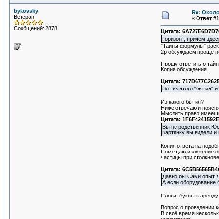
bykovsky
Re: Около
Ветеран
«
Ответ #1
Сообщений: 2878
Цитата: 6A727E6D7D70
Горизонт, причем здес
"Тайны формулы" раск
2р обсуждаем проще не
Прошу ответить о тайн
Копия обсуждения.
Цитата: 717D677C2625
Вот из этого "бытия" 
Из какого бытия?
Ниже отвечаю и поясня
Мыслить право имееш
Цитата: 1F6F4241592E
Вы не родственник Юс
Картинку вы видели и 
Копия ответа на подоб
Помещаю изложение обс
частицы при столкнове
Цитата: 6C5B56565B4C
Давно бы Сами опыт Ле
А если оборудование 
Слова, буквы в аренду 
Вопрос о проведении к
В своё время нескольк