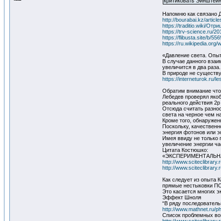
критиковать Эйнштейн
Напомню как связано 
http://bourabai.kz/articl
https://traditio.wiki/О
https://trv-science.ru/20
https://flibusta.site/b/55
https://ru.wikipedia.org
«Давление света. Опы
В случае данного взаи
увеличится в два раза.
В природе не существу
https://interneturok.ru/
Обратим внимание что 
Лебедев проверял яко
реального действия 2р
Отсюда считать разнос
света на черное чем н
Кроме того, обнаружен
Поскольку, качественн
энергия фотонов или э
Имея ввиду не только 
увеличение энергии ча
Цитата Костюшко:
«ЭКСПЕРИМЕНТАЛЬНА
http://www.sciteclibrar
http://www.sciteclibrar
Как следует из опыта 
прямые нестыковки ПО
Это касается многих 
Эффект Шноля
“В ряду последователь
http://www.mathnet.ru/
Список проблемных во