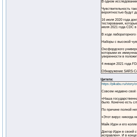
В одном исследовании 
Чувствительность так
вероятностью будут д
16 июля 2020 года док
тестирования, которы
июля 2021 года CDC в 
В ходе лабораторного 
Наборы с высокой чув
Оксфордского универс
которыми их иммунная
уверенности в положи
4 января 2021 года F
Обнаружение SARS-CoV
Цитата:
https://pikabu.ru/stor
Совсем недавно своё м
«Наша государственна
было. Конечно есть сл
По причине полной не
«Этот вирус никогда н
Майк Идон и его колле
Доктор Идон в своей 
исправлен». И в конце