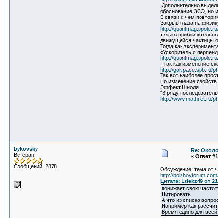
Дополнительно выделим
обоснование ЗСЭ, но и
В связи с чем повтори
Закрыв глаза на физик
http://quantmag.ppole.
только приблизительно
движущейся частицы о
Тогда как эксперимент
«Ускоритель с перпен
http://quantmag.ppole.r
“Так как изменение ск
http://galspace.spb.ru
Так вот наиболее про
Но изменение свойств 
Эффект Шноля
“В ряду последователь
http://www.mathnet.ru/
bykovsky
Re: Около
Ветеран
«
Ответ #1
Сообщений: 2878
Обсуждение, тема от ч
http://bolshoyforum.co
Цитата: Ltlekz49 от 2
понижает свою частоту
Цитировать
А что из списка вопро
Например как рассчит
Время едино для всей