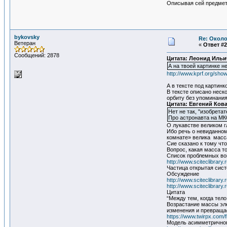
Описывая сей предмет 
bykovsky
Re: Около
Ветеран
«
Ответ #2
Сообщений: 2878
Цитата: Леонид Ильи
А на твоей картинке н
http://www.kprf.org/sh
А в тексте под картинк
В тексте описано неск
орбиту без упоминания
Цитата: Евгений Ков
Нет не так, "изобрета
Про астронавта на МКС
О лукавстве великом г
Ибо речь о невиданном
комнате» велика масса
Сие сказано к тому чт
Вопрос, какая масса т
Список проблемных в
http://www.sciteclibrar
Частица открытая сис
Обсуждение
http://www.sciteclibrar
http://www.sciteclibrar
Цитата
“Между тем, когда тело
Возрастание массы эле
изменения и превращае
https://www.twirpx.com/f
Модель асимметричног