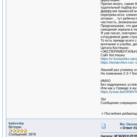
циркуляцию.
Причин много, самая б
тщательный подбор в
Диффузия примесей мат
перегрева всех элемен
оптика»… тут ребячес
частность, аномальных
Предсказываю, что даж
смещения зеркала в пе
Я уже писал, повторюс
сотрудников даже слуш
То есть прежде всего 
молчание и улыбки, де
Цитата Костюшко:
«ЭКСПЕРИМЕНТАЛЬНА
Сайт Костюшко
https://v-kostushko.naro
https://textarchive.ru/c
Лишний раз упомяну кл
Но появление 2-3-7 Ко
ИМХО
Без надуманных услов
Или как у Гервидс в м
https://youtu.be/OKWV
ЗЫ
Сообщение сокращено
«
Последнее редактиро
bykovsky
Re: Около
Ветеран
«
Ответ #1
Сообщений: 2878
Цитата: 0F363D312F2B