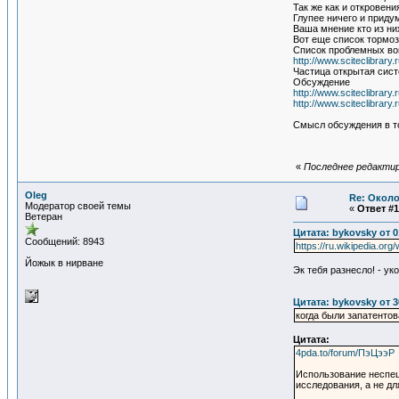
Так же как и откровени
Глупее ничего и приду
Ваша мнение кто из ни
Вот еще список тормоз
Список проблемных в
http://www.sciteclibrar
Частица открытая сис
Обсуждение
http://www.sciteclibrar
http://www.sciteclibrar
Смысл обсуждения в то
«
Последнее редактиро
Oleg
Re: Около
Модератор своей темы
«
Ответ #1
Ветеран
Цитата: bykovsky от 0
Сообщений: 8943
https://ru.wikipedia.or
Йожык в нирване
Эк тебя разнесло! - у
Цитата: bykovsky от 3
когда были запатенто
Цитата:
4pda.to/forum/ПэЦээР
Использование неспец
исследования, а не дл