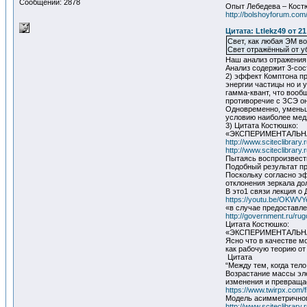
Сообщений: 2878
Опыт Лебедева – Кост
http://bolshoyforum.co
Цитата: Ltlekz49 от 2
Свет, как любая ЭМ в
Свет отражённый от у
Наш анализ отражения 
Анализ содержит 3-сос
2) эффект Комптона пр
энергии частицы но и 
гамма-квант, что вооб
противоречие с ЗСЭ он
Одновременно, уменьше
условию наиболее мед
3) Цитата Костюшко:
«ЭКСПЕРИМЕНТАЛЬНА
http://www.sciteclibrar
http://www.sciteclibrar
Пытаясь воспроизвести
Подобный результат пр
Поскольку согласно эф
отклонения зеркала до
В это1 связи лекция о
https://youtu.be/OKWV
«в случае предоставл
http://government.ru/rug
Цитата Костюшко:
«ЭКСПЕРИМЕНТАЛЬНА
Ясно что в качестве 
как рабочую теорию от
Цитата
“Между тем, когда тело
Возрастание массы эле
изменения и превращае
https://www.twirpx.com/f
Модель асимметричного
http://www.sciteclibrary