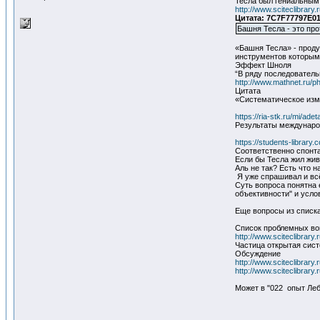
Тесла был гениальным
http://www.sciteclibrar
Цитата: 7C7F77797E01
Башня Тесла - это про
«Башня Тесла» - проду
инструментов которым
Эффект Шноля
“В ряду последователь
http://www.mathnet.ru/
Цитата
«Систематическое изме
https://ria-stk.ru/mi/ade
Результаты междунаро
https://students-library.
Соответственно спонта
Если бы Тесла жил жи
Аль не так? Есть что 
Я уже спрашивал и всё
Суть вопроса понятна 
объективности" и услов
Еще вопросы из списка
Список проблемных в
http://www.sciteclibrar
Частица открытая сис
Обсуждение
http://www.sciteclibrar
http://www.sciteclibrar
Может в "022 опыт Лебе