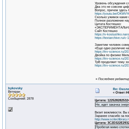
Уровень обсуждения 
Два это не совсем циф
Вопрос, причем здесь
https://youtu.be/OKWV
Сколько ужимок какие 
Полное разложение нау
Цитата Костюшко:
«ЭКСПЕРИМЕНТАЛЬНА
Сайт Костюшко
https://v-kostushko.naro
https://textarchive.ru/c
Заметим человек совер
«Еще одно различие на
https://trv-science.ru/20
Двойка по физике Мил
https://trv-science.ru/20
ТрВ продолжит тему з
https://trv-science.ru/2
«
Последнее редактиро
bykovsky
Re: Около
Ветеран
«
Ответ #4
Сообщений: 2878
Цитата: 122528282532
Не, идет закачка эне
Визит вежливости. Вы 
Заранее спасибо за п
http://www.sciteclibrar
Цитата: 3C2D322E2932
Пробегая мимо споткн