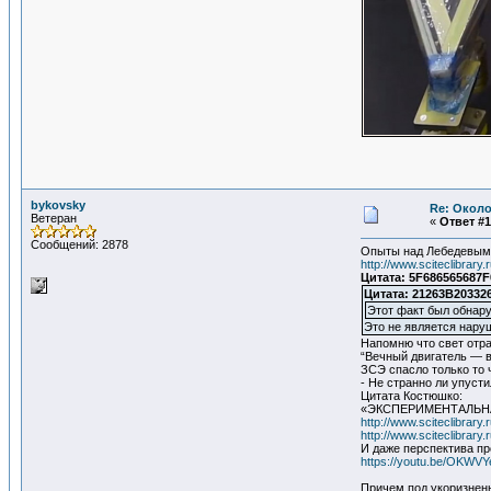
bykovsky
Re: Около
Ветеран
«
Ответ #1
Сообщений: 2878
Опыты над Лебедевым 
http://www.sciteclibrar
Цитата: 5F686565687F
Цитата: 21263B203326
Этот факт был обнар
Это не является нар
Напомню что свет отра
“Вечный двигатель — в
ЗСЭ спасло только то 
- Не странно ли упуст
Цитата Костюшко:
«ЭКСПЕРИМЕНТАЛЬНА
http://www.sciteclibrar
http://www.sciteclibrar
И даже перспектива пр
https://youtu.be/OKWV
Причем под укоризненн