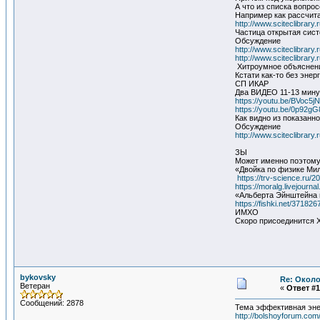
А что из списка вопро
Например как рассчита
http://www.sciteclibrar
Частица открытая сис
Обсуждение
http://www.sciteclibrar
http://www.sciteclibrar
Хитроумное объяснение
Кстати как-то без эне
СП ИКАР
Два ВИДЕО 11-13 минут
https://youtu.be/BVoc5
https://youtu.be/0p92
Как видно из показанн
Обсуждение
http://www.sciteclibrar
ЗЫ
Может именно поэтому
«Двойка по физике Мил
https://trv-science.ru/2
https://moralg.livejourn
«Альберта Эйнштейна в
https://fishki.net/37182
ИМХО
Скоро присоединится Х
bykovsky
Re: Около
Ветеран
«
Ответ #1
Сообщений: 2878
Тема эффективная эне
http://bolshoyforum.co