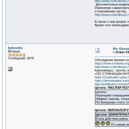
http://www.sciteclibrary
Дополнительно выдел
Изменение симметрично
столкновении частиц.
http://www.sciteclibrary
В связи с чем вопрос 
Кроме того необходимо
bykovsky
Re: Около
Ветеран
«
Ответ #3
Сообщений: 2878
Обсуждение физики п
https://www.svoboda.or
http://www.sciteclibrar
Коронавирус, тролли, 
«ПО СТРАНИЦАМ ИН
https://rospisatel.ru/pos
https://demotivation.me
http://publikatsii.ru/stat
Цитата: 76617E6F7637
Цитата:
Лоренцево сокращение
Эффект значим, тольк
По большому счету эт
Цитата: 382D3A2D2F27
Цитата: 5D6A67676A7
Сила действия равна 
И к каким ж