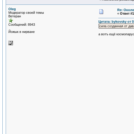
Oleg
Re: Около
Модератор своей темы
«
Ответ #1
Ветеран
Цитата: bykovsky от 0
Сообщений: 8943
сила созданная от да
Йожык в нирване
а вотъ ещё космопару