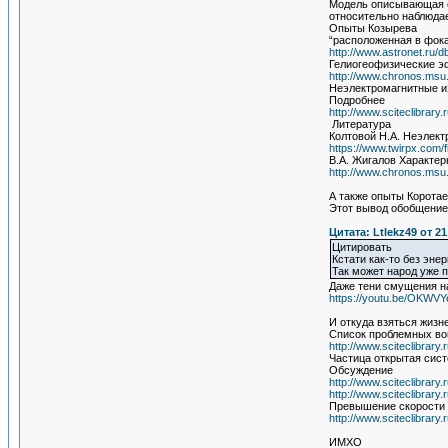
Модель описывающая ст
относительно наблюда
Опыты Козырева
“расположенная в фока
http://www.astronet.ru/
Гелиогеофизические э
http://www.chronos.msu
Неэлектромагнитные и
Подробнее
http://www.sciteclibrar
Литература
Колтовой Н.А. Неэлект
https://www.twirpx.com/f
В.А. Жигалов Характе
http://www.chronos.msu.
А также опыты Коротае
Этот вывод обобщение 
Цитата: Ltlekz49 от 2
Цитировать
Кстати как-то без эн
Так может народ уже п
Даже тени смущения на
https://youtu.be/OKWV
И откуда взяться жизн
Список проблемных в
http://www.sciteclibrar
Частица открытая сис
Обсуждение
http://www.sciteclibrar
http://www.sciteclibrar
Превышение скорости с
http://www.sciteclibrar
ИМХО