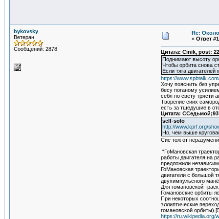
bykovsky
Re: Около
Ветеран
«
Ответ #1
Сообщений: 2878
Цитата: Cinik, post: 
Поднимают высоту орби
Чтобы орбита снова ст
Если тяга двигателей
https://www.spbtalk.co
Хочу пояснить без упр
бесу поганому усилием
себя по свету трясти 
Творение сиих самород
есть за тщедушие в от
Цитата: ССедьмой;93
self-solo
http://www.kprf.org/s
Но, чем выше круговая
Сие тож от неразумени
“ГоМановская траектор
работы двигателя на р
предложили независим
ГоМановская траектори
двигатели с большой т
двухимпульсного манё
Для гомановской траек
Гомановские орбиты я
При некоторых соотнош
эллиптические переход
гомановской орбиты).[5
https://ru.wikipedia.or