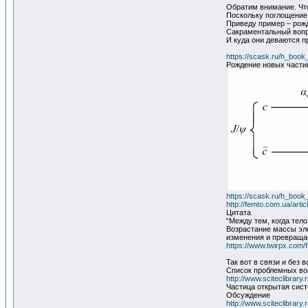
Обратим внимание. Что
Поскольку поглощение 
Приведу пример – рожд
Сакраментальный вопр
И куда они деваются п
https://scask.ru/h_book
Рождение новых частиц
https://scask.ru/h_book
http://femto.com.ua/arti
Цитата
“Между тем, когда тело
Возрастание массы эле
изменения и превращае
https://www.twirpx.com/f
Так вот в связи и без
Список проблемных в
http://www.sciteclibrar
Частица открытая сис
Обсуждение
http://www.sciteclibrar