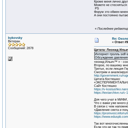
Кроме меня лично дру
Можете не стесняться 
PS
Форум это обмен мнен
А они постоянно пыта
«
Последнее редактиро
bykovsky
Re: Около
Ветеран
«
Ответ #9
Сообщений: 2878
Цитата: Леонид Ильи
Интернет-тролль self-
Обсуждение давления с
«еонид Ильич™ » - соо
Второе, по вашему мн
Третье, если лекция Г
Смотрим и анализируе
http://government.ru/rug
Цитата Костюшко:
«ЭКСПЕРИМЕНТАЛЬНА
Сайт Костюшко
https://v-kostushko.naro
https://textarchive.ru/c
Для чего учат в МИФИ
Что с вами уже много 
В связи с чем напомню
«Давление света и по
https://promvest.info/ru
https://www.eduspb.com
Так вот многочисленны
Если это не так то пр