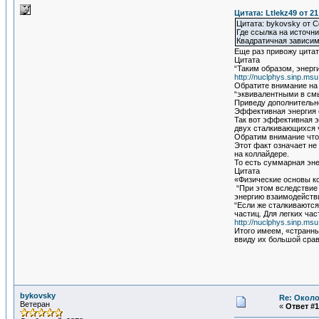
Цитата: Ltlekz49 от 2
Цитата: bykovsky от С
Где ссылка на источни
Квадратичная зависим
Еще раз привожу цитат
Цитата
“Таким образом, энерг
http://nuclphys.sinp.ms
Обратите внимание на
“эквивалентными в см
Приведу дополнительн
Эффективная энергия с
Так вот эффективная э
двух сталкивающихся ч
Обратим внимание что
Этот факт означает н
на коллайдере.
То есть суммарная эне
Цитата
«Физические основы к
“При этом вследствие 
энергию взаимодействи
“Если же сталкиваютс
частиц. Для легких ча
http://nuclphys.sinp.msu.
Итого имеем, «странны
ввиду их большой срав
bykovsky
Re: Около
Ветеран
«
Ответ #1