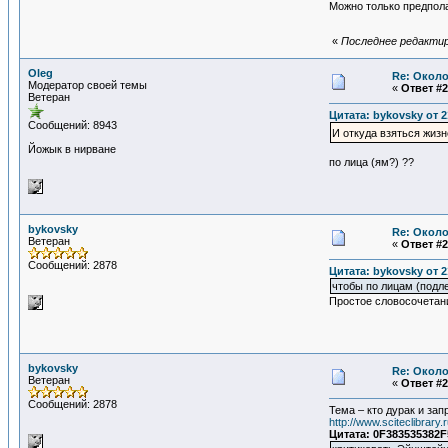
Можно только предпола
«
Последнее редактиро
Oleg
Re: Около
Модератор своей темы
«
Ответ #2
Ветеран
Цитата: bykovsky от 2
Сообщений: 8943
И откуда взяться жиз
Йожык в нирване
по лица (ям?) ??
bykovsky
Re: Около
Ветеран
«
Ответ #2
Сообщений: 2878
Цитата: bykovsky от 2
чтобы по лицам (подл
Простое словосочетани
bykovsky
Re: Около
Ветеран
«
Ответ #2
Сообщений: 2878
Тема – кто дурак и за
http://www.sciteclibrar
Цитата: 0F383535382F