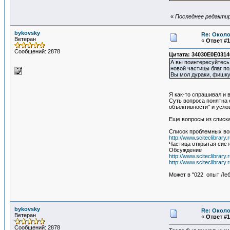
«
Последнее редактиро
bykovsky
Re: Около
Ветеран
«
Ответ #1
Сообщений: 2878
Цитата: 34030E0E0314
А вы поинтересуйтесь,
новой частицы благ по
Вы мол дураки, фишку 
Я как-то спрашивал и 
Суть вопроса понятна 
объективности" и услов
Еще вопросы из списка
Список проблемных в
http://www.sciteclibrar
Частица открытая сис
Обсуждение
http://www.sciteclibrar
http://www.sciteclibrar
Может в "022 опыт Лебе
bykovsky
Re: Около
Ветеран
«
Ответ #1
Сообщений: 2878