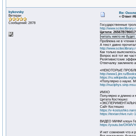
bykovsky
Re: Около
Ветеран
«
Ответ #6
Сообщений: 2878
Государственные тролл
http://www.sciteclibrar
Цитата: 26567B786017
читать никто не будет.
Проблема не в чтении 
А текст давно прочита
http://www.sciteclibrar
Как только выяснилось
Вопрос всё тот же час
Релятивистские эффек
Отвечалку заклинило а
«НЕКОТОРЫЕ ПРОБЛ
http://www1.jinr.ru/Book
https://ru.wikipedia.org
«Популярно о науке. 
http://nuclphys.sinp.msu
ИМХО
Популярно и длинно и 
Цитата Костюшко:
«ЭКСПЕРИМЕНТАЛЬНА
Сайт Костюшко
https://v-kostushko.naro
https://textarchive.ru/c
ВИДЕО МИФИ клоун Гер
https://youtu.be/OKWV
И нет сомнения что и 
Вот показывать будущи