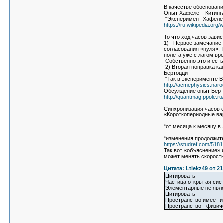
В качестве обосновани
Опыт Хафеле – Китинг
“Эксперимент Хафеле 
https://ru.wikipedia.or
То что ход часов завис
1) Первое замечание 
согласования «нуля». 
полета уже с лагом вр
Собственно это и есть
2) Вторая поправка ка
Бертоцци
“Так в эксперименте B
http://acmephysics.narod
Обсуждение опыт Бер
http://quantmag.ppole.
Синхронизация часов с
«Короткопериодные ва
“от месяца к месяцу в 
“изменения продолжите
https://studref.com/5181
Так вот «объяснение» 
может менять скорость
Цитата: Ltlekz49 от 2
Цитировать
Частица открытая сис
Элементарные не явля
Цитировать
Пространство имеет и
Пространство - физич