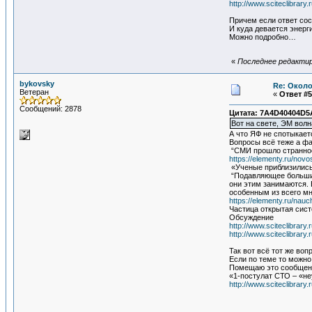
http://www.sciteclibrar
Причем если ответ сос
И куда девается энерг
Можно подробно…
«
Последнее редактиро
bykovsky
Re: Около
Ветеран
«
Ответ #5
Сообщений: 2878
Цитата: 7A4D40404D5A
Вот на свете, ЭМ волн
А что ЯФ не спотыкает
Вопросы всё теже а ф
“СМИ прошло странное 
https://elementy.ru/novo
«Ученые приблизились
“Подавляющее большинс
они этим занимаются. 
особенным из всего мн
https://elementy.ru/na
Частица открытая сис
Обсуждение
http://www.sciteclibrar
http://www.sciteclibrar
Так вот всё тот же во
Если по теме то можно
Помещаю это сообщен
«1-постулат СТО – «н
http://www.sciteclibrar