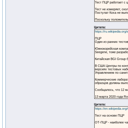
Тест ПЦР работает с 
Тест не измеряет, ско
Постулат Коха не выпо
Поскольку положитель
Цитата:
https://ru.wikipedia.
ПЦР
Один из ранних тесто
Южнокорейская компани
Seegene, тоже разрабо
Китайская BGI Group 
В США Центры по конт
версиях тестовых наб
Управлением по санит
Коммерческие лаборат
образцов должны выпо
Сообщалось, что 12 м
13 марта 2020 года Ro
Цитата:
https://en.wikipedia.o
Тест на основе ПЦР
ОТ-ПЦР - наиболее ча