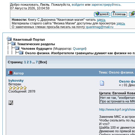
Добро пожаловать,
Гость
. Пожалуйста,
войдите
или
зарегистрируйтесь
.
07 Августа 2026, 10:04:59
Новости:
Книгу С.Доронина "Квантовая магия" читать
здесь
Материалы старого сайта "Физика Магии" доступны для просмотра
здесь
О замеченных глюках просьба писать на почту
quantmag@mail.ru
Квантовый Портал
Тематические разделы
Человек будущего
(Модератор:
Quangel
)
Около физики. Изобретатели гравицапы думают как физики но 
Страниц:
1
2
3
...
7
[
Все
]
Тема: Около физики.
Автор
bykovsky
Около фи
Ветеран
«
:
01 Дека
Сообщений: 2878
Цитата: Евгений Ков
Нет не так, "изобрета
Про астронавта на МКС
http://www.kprf.org/sh
Заменим МКС и астрон
Чтобы скользить по ль
И что?
Шайба 100 кг движется
Движение по прямой во
Орбита астронавта обр