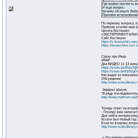
Где можно прочесть в
И ещё вопрос:
почему об опыте Лебе
Причине исчезновения 
По первому вопросу, в
Привожу ссылки еще ра
Цитата Костюшко:
«ЭКСПЕРИМЕНТАЛЬНА
Сайт Костюшко
https://v-kostushko.naro
https://textarchive.ru/c
Сразу про Икар
ИКАР
Два ВИДЕО 11-13 минут
https://youtu.be/BVoc5
https://youtu.be/0p92
Как видно из показанн
Обсуждение
http://www.sciteclibrar
Эффект Шноля
“В ряду последователь
http://www.mathnet.ru/
Теперь ответ на второ
- Почему вам написал
Дык найти интересующе
Кстати был Новый год 
Если по второму вопр
http://www.sciteclibrar
«
Последнее редактиро