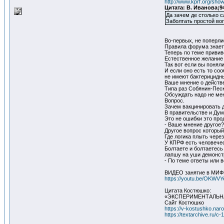
http://www.kprf.org/sh
Цитата: В. Иванова;9
Да зачем де столько с
Заболтать простой воп
Во-первых, не поперли
Правила форума знает
Теперь по теме привив
Естественное желание
Так вот если вы понял
И если оно есть то со
не имеют бактерицидн
Ваше мнение о действе
Типа раз Собянин-Песк
Обсуждать надо не мен
Вопрос.
Зачем вакцинировать д
В правительстве и Ду
Это не ошибки это пр
- Ваше мнение другое?
Другое вопрос которы
Где логика плыть чере
У КПРФ есть человече
Болтаете и болтаетесь
лапшу на уши демонстр
- По теме ответы или 
ВИДЕО занятие в МИФ
https://youtu.be/OKWV
Цитата Костюшко:
«ЭКСПЕРИМЕНТАЛЬНА
Сайт Костюшко
https://v-kostushko.naro
https://textarchive.ru/c