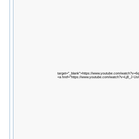
target="_blank">https://www.youtube.com/watch?v=
<a href="https://www.youtube.com/watch?v=Lj8_J-U