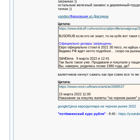
загранках ))
остальным железный занавес и деревянный+трудод
тачках ))
yandex/
Фарцовщик
из Дрездена
Цитата:
https://www.tinkoff.ru/invest/social/profile/arealgro
$USDRUB если кто не знает, то на кубе вот таккя 
Официально долары запрещены.
Евро официально стоил в 2021 30 песо, но идёшь 
Видимо РФ ждет нечто подобное… скоро на рынк
StihlElena 9 марта 2022 в 12:41
Так было такое уже. Продавали и покупали у пацан
Вы, наверно, родились позже 1980 года, да?
валютчиков начнут сажать как при совке все те ж
Цитата:
https://www.vesti.ru/finance/article/2689537
15 марта 2022 11:00
Наказание за покупку валюты "на черном рынке" 
google/Цена евро/доллара на черном рынке 2022
"потёмкинский курс рубля"
- 8:40 -
https://yout