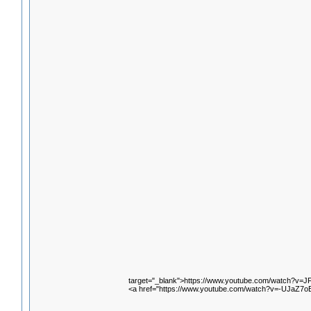
target="_blank">https://www.youtube.com/watch?v=J
<a href="https://www.youtube.com/watch?v=-UJaZ7o