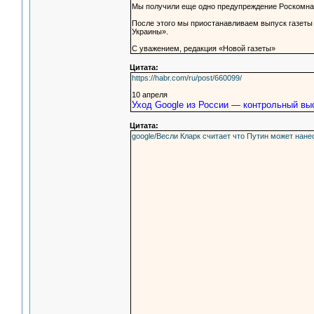
Мы получили еще одно предупреждение Роскомна
После этого мы приостанавливаем выпуск газеты 
Украины».
С уважением, редакция «Новой газеты»
Цитата:
https://habr.com/ru/post/660099/
10 апреля
Уход Google из России — контрольный вы
Цитата:
google/Весли Кларк считает что Путин может нан