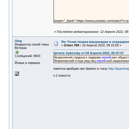
target="_blank">https://www.youtube.com/watch?v
«
Последнее редактирование: 12 Апреля 2022, 08:
Oleg
Re: Голая теория вакцинации и сокращени
Модератор своей темы
«
Ответ #94 :
16 Апреля 2022, 09:15:59 »
Ветеран
Цитата: bykovsky от 04 Апреля 2022, 05:47:57
Сообщений: 8943
безразличия гордона к лидерам
еврейс
ких общест
Жириновский и еще ряд лиц
еврейс
кой националь
Йожык в нирване
памятка арийцам про бревно в глазу
http://quantm
п.2 новости