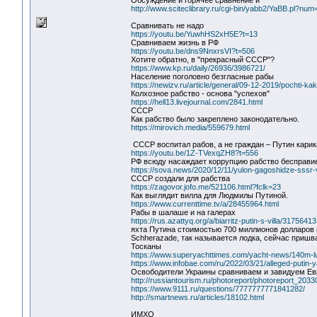
Обсуждение и горячее сравнение и
http://www.sciteclibrary.ru/cgi-bin/yabb2/YaBB.pl?n
Сравнивать не надо
https://youtu.be/YuwhHS2xH5E?t=13
Сравниваем жизнь в РФ
https://youtu.be/dns9NnxrsVI?t=506
Хотите обратно, в "прекрасный СССР"?
https://www.kp.ru/daily/26936/3986721/
Население поголовно безгласные рабы
https://newizv.ru/article/general/09-12-2019/pochti-
Колхозное рабство - основа "успехов"
https://hell13.livejournal.com/2841.html
СССР
Как рабство было закреплено законодательно.
https://mirovich.media/559679.html
СССР воспитал рабов, а не граждан – Путин карик
https://youtu.be/1Z-TVexqZH8?t=556
РФ всюду насаждает коррупцию рабство бесправие
https://sova.news/2020/12/11/yulon-gagoshidze-sssr-
СССР создали для рабства
https://zagovor.jofo.me/521106.html?fclk=23
Как выглядит вилла для Людмилы Путиной.
https://www.currenttime.tv/a/28455964.html
Рабы в шалаше и на галерах
https://rus.azattyq.org/a/biarritz-putin-s-villa/31756413
яхта Путина стоимостью 700 миллионов долларов 
Schherazade, так называется лодка, сейчас приш
Тосканы
https://www.superyachttimes.com/yacht-news/140m-l
https://www.infobae.com/ru/2022/03/21/alleged-putin-ya
Освободители Украины сравниваем и завидуем Ев
http://russiantourism.ru/photoreport/photoreport_2033
https://www.9111.ru/questions/7777777771841282/
http://smartnews.ru/articles/18102.html
ИМХО