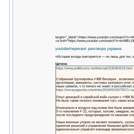
target="_blank">https://www.youtube.com/watch?v=n
<a href="https://www.youtube.com/watch?v=bvMlEc1
youtube/перехват разговора украина
«История всегда повторяется — но лишь для тех, 
Цитата:
https://www.politforums.net/internal/1636363519.html
Собранная группировка «ЧВК Вагнера» , возможно
артиллерия, минометы, системы залпового огня, 
наши заявили, ч то ничего не знают и российских 
https://novayagazeta.ru/articles/2018/02/20/75571-r
Опыт донецкой и сирийской войн сыграл с «ЧВК В
Не было также полного понимания того, какие в
Изначально в воздухе над полем боя были амери
5-го поколения F-22, которые, похоже, ожидали, 
после последнего предупреждения по каналам спе
Наши военные упорно не желают понимать, скольк
принятия решений и управления боевыми действи
единоначально управлял командир американского 