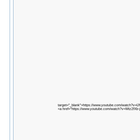
target="_blank">https://www.youtube.com/watch?v=l
<a href="https://www.youtube.com/watch?v=Wtz2fXb-