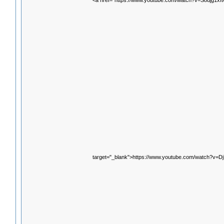
<a href="https://www.youtube.com/watch?v=S8djg1xf
target="_blank">https://www.youtube.com/watch?v