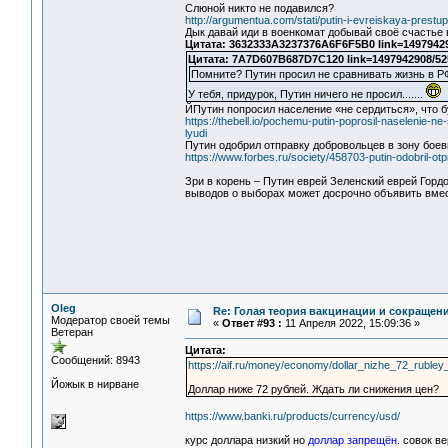
Слюной никто не подавился?
http://argumentua.com/stati/putin-i-evreiskaya-prestu
Дык давай иди в военкомат добывай своё счастье в
Цитата: 3632333A3237376A6F6F5B0 link=1497942
Цитата: 7A7D607B687D7C120 link=1497942908/52
Помните? Путин просил не сравнивать жизнь в Р
У тебя, придурок, Путин ничего не просил.......
ЙПутин попросил население «не сердиться», что 
https://thebell.io/pochemu-putin-poprosil-naselenie-n
lyudi
Путин одобрил отправку добровольцев в зону боев
https://www.forbes.ru/society/458703-putin-odobril-o
Зри в корень – Путин еврей Зеленский еврей Гордо
выводов о выборах может досрочно объявить вмес
Oleg
Re: Голая теория вакцинации и сокращени
Модератор своей темы
«
Ответ #93 :
11 Апреля 2022, 15:09:36 »
Ветеран
Цитата:
Сообщений: 8943
https://aif.ru/money/economy/dollar_nizhe_72_rubley
Йожык в нирване
Доллар ниже 72 рублей. Ждать ли снижения цен?
https://www.banki.ru/products/currency/usd/
курс доллара низкий но
доллар запрещён
. совок в