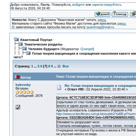
Добро пожаловать,
Гость
. Пожалуйста,
войдите
или
зарегистрируйтесь
.
08 Августа 2026, 04:18:48
Новости:
Книгу С.Доронина "Квантовая магия" читать
здесь
Материалы старого сайта "Физика Магии" доступны для просмотра
здесь
О замеченных глюках просьба писать на почту
quantmag@mail.ru
Квантовый Портал
Тематические разделы
Человек будущего
(Модератор:
Quangel
)
Голая теория вакцинации и сокращения населения какого им
чего?
Страниц:
1
...
5
6
[
7
]
8
9
...
11
Все
Тема: Голая теория вакцинации и сокращения н
Автор
bykovsky
Re: Голая теория вакцинации и сокращени
Ветеран
«
Ответ #90 :
02 Апреля 2022, 15:30:40 »
Сообщений: 2878
Цитата: 6C7C716E3C3D3F080 link=1544596519/16
скрытыми от глаз толпы делишками. А делишки име
много в одних руках от них идёт такая вонь, что 
Адольф основатель современного Израиля и РФ
http://www.sciteclibrary.ru/cgi-bin/yabb2/YaBB.pl?n
Цитата: 03223B24264D0 link=1497942908/501#501
Ненависть-разрушает мозг.
Сначала ненавидишь чужих, потом своих, потом др
Очередное интервью Пугачева о жизни в РФ близко
не упуская никого из вида.