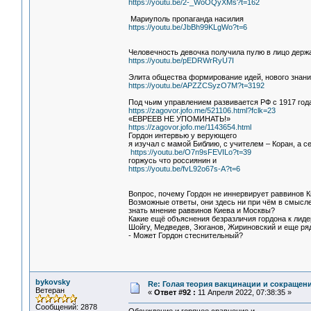
https://youtu.be/2-_WoOQyXMs?t=162
Мариуполь пропаганда насилия
https://youtu.be/JbBh99KLgWo?t=6
Человечность девочка получила пулю в лицо держа
https://youtu.be/pEDRWrRyU7I
Элита общества формирование идей, нового знан
https://youtu.be/APZZCSyzO7M?t=3192
Под чьим управлением развивается РФ с 1917 год
https://zagovor.jofo.me/521106.html?fclk=23
«ЕВРЕЕВ НЕ УПОМИНАТЬ!»
https://zagovor.jofo.me/1143654.html
Гордон интервью у верующего
я изучал с мамой Библию, с учителем – Коран, а с
https://youtu.be/O7n9sFEVILo?t=39
горжусь что россиянин и
https://youtu.be/fvL92o67s-A?t=6
Вопрос, почему Гордон не иннервирует раввинов 
Возможные ответы, они здесь ни при чём в смысле
знать мнение раввинов Киева и Москвы?
Какие ещё объяснения безразличия гордона к лид
Шойгу, Медведев, Зюганов, Жириновский и еще ря
- Может Гордон стеснительный?
bykovsky
Re: Голая теория вакцинации и сокращени
Ветеран
«
Ответ #92 :
11 Апреля 2022, 07:38:35 »
Сообщений: 2878