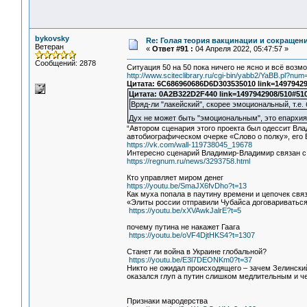
bykovsky
Re: Голая теория вакцинации и сокращени
Ветеран
«
Ответ #91 :
04 Апреля 2022, 05:47:57 »
Сообщений: 2878
Ситуация 50 на 50 пока ничего не ясно и всё возмо
http://www.sciteclibrary.ru/cgi-bin/yabb2/YaBB.pl?n
Цитата: 6C686960686D6D303535010 link=14979429
Цитата: 0A2B322D2F440 link=1497942908/510#51
Вряд-ли "лакейский", скорее эмоциональный, т.е. 
Дух не может быть "эмоциональным", это епархия 
“Автором сценария этого проекта был одессит Вла
автобиографическом очерке «Слово о полку», его 
https://vk.com/wall-119738045_19678
Интересно сценарий Владимир-Владимир связан 
https://regnum.ru/news/3293758.html
Кто управляет миром денег
https://youtu.be/SmaJX6fvDho?t=13
Как муха попала в паутину времени и цепочек свя
«Элиты россии отправили Чубайса договариваться 
https://youtu.be/xXVAwkJalrE?t=5
почему путина не накажет Гаага
https://youtu.be/oVF4DjtHKS4?t=1307
Станет ли война в Украине глобальной?
https://youtu.be/E3l7DEONKm0?t=37
Никто не ожидал происходящего – зачем Зелинский
оказался глуп а путин слишком медлительным и ч
Признаки мародерства