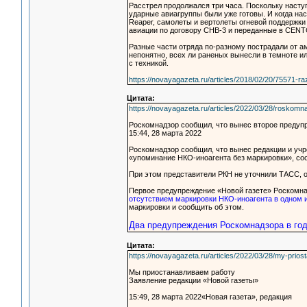
Расстрел продолжался три часа. Поскольку насту
ударные авиагруппы были уже готовы. И когда на
Reaper, самолеты и вертолеты огневой поддержки
авиации по договору СНВ-3 и переданные в CENTC
Разные части отряда по-разному пострадали от ам
непонятно, всех ли раненых вынесли в темноте ил
с техникой.
https://novayagazeta.ru/articles/2018/02/20/75571-r
Цитата:
https://novayagazeta.ru/articles/2022/03/28/roskom
Роскомнадзор сообщил, что вынес второе предуп
15:44, 28 марта 2022
Роскомнадзор сообщил, что вынес редакции и уч
«упоминание НКО-иноагента без маркировки», со
При этом представители РКН не уточнили ТАСС, о
Первое предупреждение «Новой газете» Роскомнад
отсутствием маркировки НКО-иноагента в одном 
маркировки и сообщить об этом.
Два предупреждения Роскомнадзора в год
Цитата:
https://novayagazeta.ru/articles/2022/03/28/my-prios
Мы приостанавливаем работу
Заявление редакции «Новой газеты»
15:49, 28 марта 2022«Новая газета», редакция