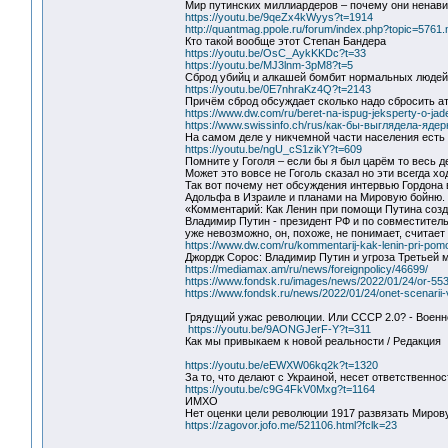
Мир путинских миллиардеров – почему они ненави
https://youtu.be/9qeZx4kWyys?t=1914
http://quantmag.ppole.ru/forum/index.php?topic=57
Кто такой вообще этот Степан Бандера
https://youtu.be/OsC_AykKKDc?t=33
https://youtu.be/MJ3lnm-3pM8?t=5
Сброд убийц и алкашей бомбит нормальных люде
https://youtu.be/0E7nhraKz4Q?t=2143
Причём сброд обсуждает сколько надо сбросить а
https://www.dw.com/ru/beret-na-ispug-jeksperty-o-ja
https://www.swissinfo.ch/rus/как-бы-выглядела-яде
На самом деле у никчемной части населения есть
https://youtu.be/ngU_cS1zikY?t=609
Помните у Гоголя – если бы я был царём то весь 
Может это вовсе не Гоголь сказал но эти всегда 
Так вот почему нет обсуждения интервью Гордона в
Адольфа в Израиле и планами на Мировую бойню.
«Комментарий: Как Ленин при помощи Путина созд
Владимир Путин - президент РФ и по совместитель
уже невозможно, он, похоже, не понимает, считает
https://www.dw.com/ru/kommentarij-kak-lenin-pri-pom
Джордж Сорос: Владимир Путин и угроза Третьей 
https://mediamax.am/ru/news/foreignpolicy/46699/
https://www.fondsk.ru/images/news/2022/01/24/or-55
https://www.fondsk.ru/news/2022/01/24/onet-scenarii-
Грядущий ужас революции. Или СССР 2.0? - Военно
https://youtu.be/9AONGJerF-Y?t=311
Как мы привыкаем к новой реальности / Редакция
https://youtu.be/eEWXW06kq2k?t=1320
За то, что делают с Украиной, несет ответственно
https://youtu.be/c9G4FkV0Mxg?t=1164
ИМХО
Нет оценки цели революции 1917 развязать Миров
https://zagovor.jofo.me/521106.html?fclk=23