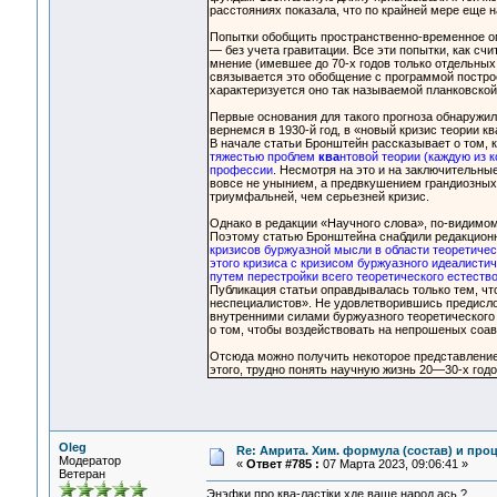
расстояниях показала, что по крайней мере еще н
Попытки обобщить пространственно-временное о
— без учета гравитации. Все эти попытки, как сч
мнение (имевшее до 70-х годов только отдельных
связывается это обобщение с программой построе
характеризуется оно так называемой планковской 
Первые основания для такого прогноза обнаружил 
вернемся в 1930-й год, в «новый кризис теории кв
В начале статьи Бронштейн рассказывает о том, 
тяжестью проблем
ква
нтовой теории (каждую из 
профессии
. Несмотря на это и на заключительные
вовсе не унынием, а предвкушением грандиозных
триумфальней, чем серьезней кризис.
Однако в редакции «Научного слова», по-видимому
Поэтому статью Бронштейна снабдили редакцион
кризисов буржуазной мысли в области теоретичес
этого кризиса с кризисом буржуазного идеалисти
путем перестройки всего теоретического естеств
Публикация статьи оправдывалась только тем, чт
неспециалистов». Не удовлетворившись предислов
внутренними силами буржуазного теоретического
о том, чтобы воздействовать на непрошеных соав
Отсюда можно получить некоторое представление
этого, трудно понять научную жизнь 20—30-х годо
Oleg
Re: Амрита. Хим. формула (состав) и проц
Модератор
«
Ответ #785 :
07 Марта 2023, 09:06:41 »
Ветеран
Энэфки про ква-ластiки хде ваще народ ась ?