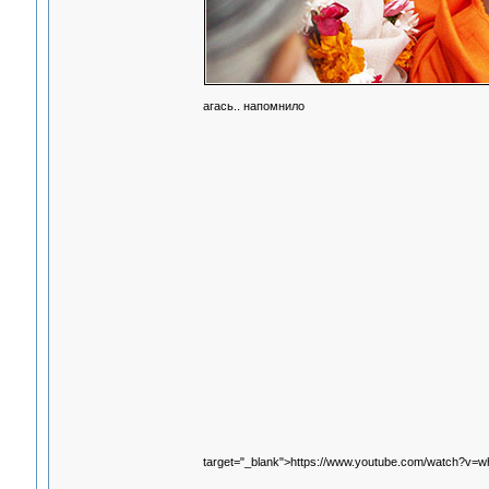
агась.. напомнило
target="_blank">https://www.youtube.com/watch?v=