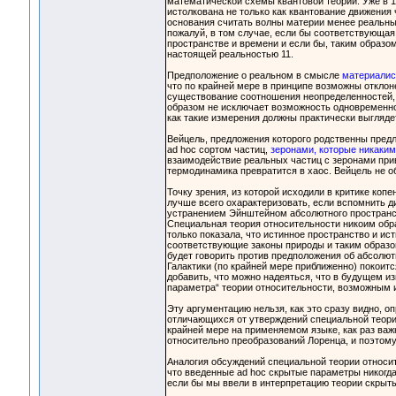
математической схемы квантовой теории. Уже в 1
истолкована не только как квантование движения 
основания считать волны материи менее реальны
пожалуй, в том случае, если бы соответствующая
пространстве и времени и если бы, таким образо
настоящей реальностью 11.
Предположение о реальном в смысле
материалис
что по крайней мере в принципе возможны отклон
существование соотношения неопределенностей, 
образом не исключает возможность одновременног
как такие измерения должны практически выгляде
Вейцель, предложения которого родственны пре
ad hoc сортом частиц,
зеронами, которые никаки
взаимодействие реальных частиц с зеронами прив
термодинамика превратится в хаос. Вейцель не об
Точку зрения, из которой исходили в критике коп
лучше всего охарактеризовать, если вспомнить д
устранением Эйнштейном абсолютного пространс
Специальная теория относительности никоим обра
только показала, что истинное пространство и и
соответствующие законы природы и таким образо
будет говорить против предположения об абсолют
Галактики (по крайней мере приближенно) покоит
добавить, что можно надеяться, что в будущем и
параметра“ теории относительности, возможным и
Эту аргументацию нельзя, как это сразу видно, о
отличающихся от утверждений специальной теории
крайней мере на применяемом языке, как раз ва
относительно преобразований Лоренца, и поэтому
Аналогия обсуждений специальной теории относит
что введенные ad hoc скрытые параметры никогд
если бы мы ввели в интерпретацию теории скрыт