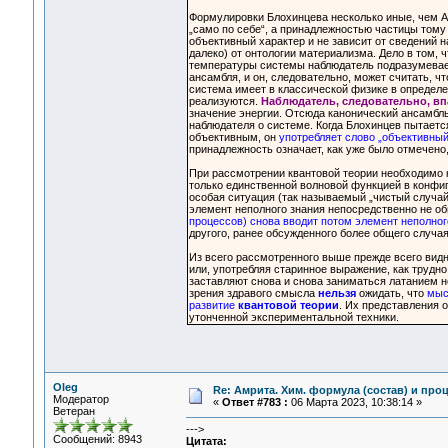
Формулировки Блохинцева несколько иные, чем Ал
„само по себе“, а принадлежностью частицы том
объективный характер и не зависит от сведений 
далеко) от онтологии материализма. Дело в том, 
температуры системы наблюдатель подразумевает,
ансамбля, и он, следовательно, может считать, ч
система имеет в классической физике в определе
реализуются.
Наблюдатель, следовательно, вп
значение энергии. Отсюда канонический ансамбль
наблюдателя о системе. Когда Блохинцев пытаетс
объективным, он
употребляет слово „объективный
принадлежность означает, как уже было отмечено,
При рассмотрении квантовой теории необходимо к
только единственной волновой функцией в конфиг
особая ситуация (так называемый „чистый случай
элемент неполного знания непосредственно не о
процессов) снова вводит потом элемент неполног
другого, ранее обсужденного более общего случая
Из всего рассмотренного выше прежде всего вид
или, употребляя старинное выражение, как трудн
заставляют снова и снова заниматься латанием н
зрения здравого смысла
нельзя
ожидать, что
мыс
развитие
квантовой теории
. Их представления 
утонченной экспериментальной техники.
Oleg
Re: Амрита. Хим. формула (состав) и проц
Модератор
«
Ответ #783 :
06 Марта 2023, 10:38:14 »
Ветеран
--->
Сообщений: 8943
Цитата: