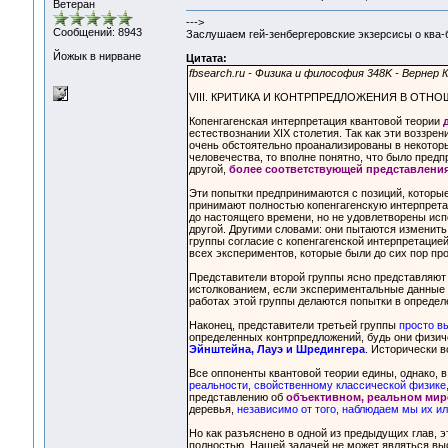
Ветеран
--->
Сообщений: 8943
Заслушаем гей-зенбергеровские экзерсисы о ква-
Йожык в нирване
Цитата:
fbsearch.ru - Физика и философия 348K - Вернер 
VIII. КРИТИКА И КОНТРПРЕДЛОЖЕНИЯ В ОТ
Копенгагенская интерпретация квантовой теории
естествознании XIX столетия. Так как эти воззре
очень обстоятельно проанализированы в некотор
человечества, то вполне понятно, что было предп
другой,
более соответствующей представлени
Эти попытки предпринимаются с позиций, которые
принимают полностью копенгагенскую интерпрета
до настоящего времени, но не удовлетворены ис
другой. Другими словами: они пытаются изменить
группы согласие с копенгагенской интерпретаци
всех экспериментов, которые были до сих пор п
Представители второй группы ясно представляют
истолкованием, если экспериментальные данные 
работах этой группы делаются попытки в опреде
Наконец, представители третьей группы
просто в
определенных контрпредложений, будь они физич
Эйнштейна, Лауэ и Шредингера
. Исторически в
Все оппоненты квантовой теории едины, однако, 
реальности, свойственному классической физике,
представлению об
объективном, реальном мир
деревья,
независимо от того, наблюдаем мы их ил
Но как разъяснено в одной из предыдущих глав, 
полностью. Нашей задачей не может являться выс