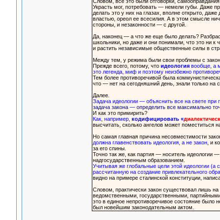
Словом, все это были отговорки, самооправдания.
Украсть мог, потребовать — немели губы. Даже пр
делать это у них на глазах, вполне открыто, даж
властью, ореол ее всесилия. А в этом смысле ни
стороны, и незаконности — с другой.
Да, наконец — а что же еще было делать? Разбра
школьники, но даже и они понимали, что это ни 
и растить независимые общественные силы в стра
Между тем, у режима были свои проблемы с законо
Прежде всего, потому, что
идеология
вообще, а 
это легенда, миф и поэтому неизбежно противореч
Тем более противоречивой была коммунистическая
что — нет на сегодняшний день, знали только на 
Далее.
Задача идеологии — объяснить все на свете при
задача закона — определить все максимально точ
И как это примирить?
Как, например,
кодифицировать «
диалектичес
высчитать, сколько ангелов может поместиться на
Но самая главная причина несовместимости зако
должна главенствовать идеология, а не закон
, и к
за его спины.
Точно так же, как партия — носитель идеологии 
надгосударственным образованием.
Учитывая же глобальные цели этой идеологии (а с
рассчитанную на создание привлекательного обра
видно на примере сталинской конституции, напис
Словом, практически закон существовал лишь на
ведомственными, государственными, партийными,
это в единое непротиворечивое состояние было н
был новейшим законодательным актом.