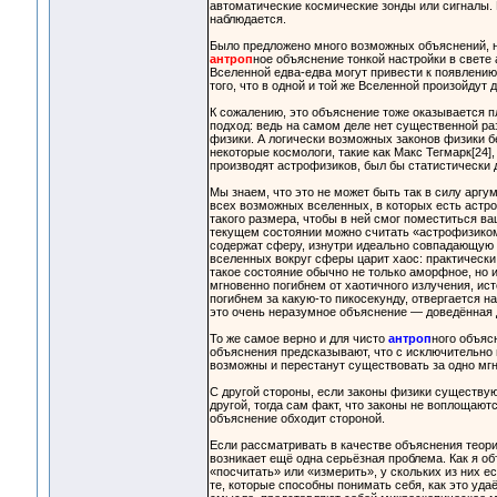
автоматические космические зонды или сигналы. 
наблюдается.
Было предложено много возможных объяснений, но
антроп
ное объяснение тонкой настройки в свет
Вселенной едва-едва могут привести к появлению
того, что в одной и той же Вселенной произойдут
К сожалению, это объяснение тоже оказывается 
подход: ведь на самом деле нет существенной р
физики. А логически возможных законов физики б
некоторые космологи, такие как Макс Тегмарк[24]
производят астрофизиков, был бы статистически 
Мы знаем, что это не может быть так в силу арг
всех возможных вселенных, в которых есть астро
такого размера, чтобы в ней смог поместиться ваш
текущем состоянии можно считать «астрофизиком»
содержат сферу, изнутри идеально совпадающую 
вселенных вокруг сферы царит хаос: практически
такое состояние обычно не только аморфное, но
мгновенно погибнем от хаотичного излучения, ис
погибнем за какую-то пикосекунду, отвергается н
это очень неразумное объяснение — доведённая д
То же самое верно и для чисто
антроп
ного объяс
объяснения предсказывают, что с исключительно 
возможны и перестанут существовать за одно мгн
С другой стороны, если законы физики существую
другой, тогда сам факт, что законы не воплощают
объяснение обходит стороной.
Если рассматривать в качестве объяснения теори
возникает ещё одна серьёзная проблема. Как я о
«посчитать» или «измерить», у скольких из них ес
те, которые способны понимать себя, как это уд