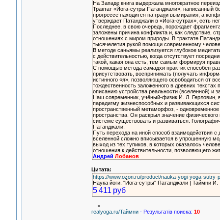
На Западе книга выдержала многократное переизда
Трактат «Йога-сутры Патанджали», написанный бо
прогрессе находится на грани вымирания, а конф
утверждает Патанджали в «Йога-сутрах», есть не
Последнее, в свою очередь, порождает фрагмента
заложены причина конфликта и, как следствие, с
отношениях с миром природы. В трактате Патандж
тысячелетия рукой помощи современному челове
В методе саньямы реализуется глубокое медитат
с действительностью, когда отсутствует посредни
такой, какая она есть, тем самым формируя пра
С помощью метода самадхи практик способен раз
присутствовать, воспринимать (получать информац
истинного «я», позволяющего освободиться от вс
тождественность заложенного в древних текстах 
описанию устройства реальности (вселенной) и з
Наш современник, учёный-физик И. Л. Герловин, 
парадигму жизнеспособных и развивающихся си
пространственный метаморфоз, - одновременное 
пространства. Он раскрыл значение физического
системе существовать и развиваться. Голографич
Патанджали.
Путь перехода на иной способ взаимодействия с д
вселенной сложно вписывается в упрошенную мод
выход из тех тупиков, в которых оказалось чело
отношения к действительности, позволяющего жит
Андрей
Лобанов
Цитата:
https://www.ozon.ru/product/nauka-yogi-yoga-sutry-
Наука йоги. "Йога-сутры" Патанджали | Таймни И.
5 411 руб
--->
realyoga.ru/Таймни
- Результатiв поиска:
10