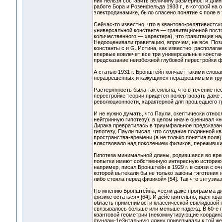
них нельзя составить величину размерности длин
работе Бора и Розенфельда 1933 г., в которой на
электродинамике, было спасено понятие « поле в
Сейчас-то известно, что в квантово-релятивистск
универсальной константе — гравитационной посто
количественного — характера), что гравитация на
Недооценивали гравитацию, впрочем, не все. Поз
константы с и G. Истина, как известно, располагае
впервые вовлечет все три универсальные констант
предсказание неизбежной глубокой перестройки ф
А статью 1931 г. Бронштейн кончает такими слов
неразрешенных и кажущихся неразрешимыми трудн
Растерянность была так сильна, что в течение не
перестройке теории придется пожертвовать даже з
революционности, характерной для прошедшего т
И не нужно думать, что Паули, скептически относ
нейтринную гипотезу), в целом иначе оценивал «но
Дирака превратилась в триумфальное предсказани
гипотезу, Паули писал, что создание подлинной 
пространства-времени (а не только понятия поля) 
властвовало над поколением физиков, переживши
Гипотеза минимальной длины, родившаяся во врем
попытки имеют собственную интересную историю, к
например, писал Бронштейн в 1929 г. в связи с о
которой вытекали бы не только законы тяготения 
либо стояла перед физикой» [54]. Так что энтузиа
По мнению Бронштейна, «если даже программа ди
физике остаться» [64]. И действительно, идея к
область применимости классической евклидовой ге
связывалось больше или меньше надежд. В 60-е г
квантовой геометрии (некоммутирующие координат
фундам-1е3нтальную длину привязывали к той же в