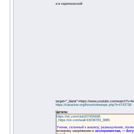
и в скрепоносной
target="_blank">https://www.youtube.com/watch?v=f
https://rutracker.org/forum/viewtopic.php?t=4743738
-
Цитата:
https://vk.com/club207455698
,
https://vk.com/wall-63038783_3885
Ученик, склонный к анализу, размышлению, логик
волевому напряжению и
экспериментам, — йогу