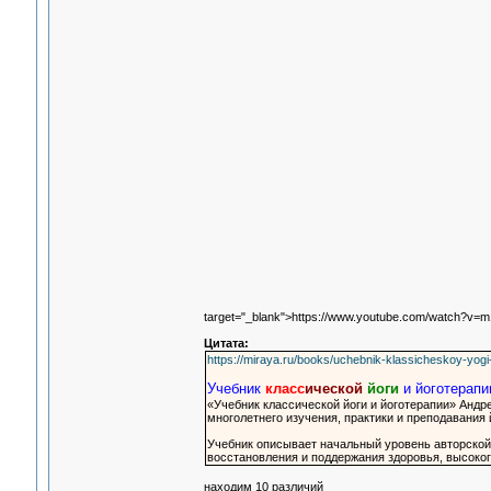
target="_blank">https://www.youtube.com/watch?v=
Цитата:
https://miraya.ru/books/uchebnik-klassicheskoy-yogi-
Учебник
класс
ической
йоги
и йоготерапии
«Учебник классической йоги и йоготерапии» Андр
многолетнего изучения, практики и преподавания 
Учебник описывает начальный уровень авторской
восстановления и поддержания здоровья, высоко
находим 10 различий