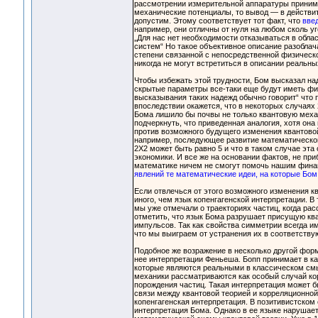
рассмотрении измерительной аппаратуры принима
механические потенциалы, то вывод — в действит
допустим. Этому соответствует тот факт, что
вве
например, они отличны от нуля на любом сколь у
„Для нас нет необходимости отказываться в облас
систем“ Но такое объективное описание разоблача
степени связанной с непосредственной физическо
никогда не могут встретиться в описании реальны
Чтобы избежать этой трудности, Бом высказал на
скрытые параметры все-таки еще будут иметь физ
высказывания таких надежд обычно говорит“ что 
впоследствии окажется, что в некоторых случаях
Бома лишило бы почвы не только квантовую механ
подчеркнуть, что приведенная аналогия, хотя она
против возможного будущего изменения квантовой
например, последующее развитие математической
2Х2 может быть равно 5 и что в таком случае эт
экономики. И все же на основании фактов, не пр
математике ничем не смогут помочь нашим фин
явлений те математические идеи, на которые Бом
Если отвлечься от этого возможного изменения кв
иного, чем язык копенгагенской интерпретации. В 
мы уже отмечали о траекториях частиц, когда ра
отметить, что язык Бома разрушает присущую кван
импульсов. Так как свойства симметрии всегда и
что мы выиграем от устранения их в соответств
Подобное же возражение в несколько другой форм
нее интерпретации Феньеша. Бопп принимает в ка
которые являются реальными в классическом смы
механики рассматриваются как особый случай кор
порождения частиц. Такая интерпретация может бы
связи между квантовой теорией и корреляционной 
копенгагенская интерпретация. В позитивистском 
интерпретация Бома. Однако в ее языке нарушае