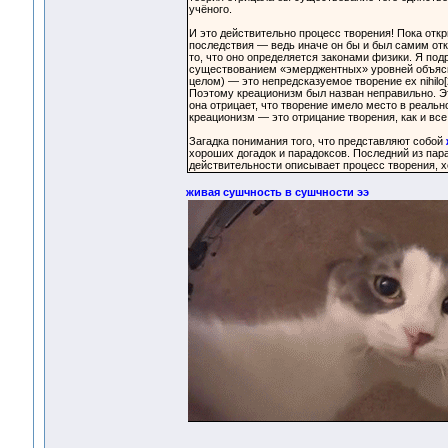
учёного.
И это действительно процесс творения! Пока отк
последствия — ведь иначе он бы и был самим от
то, что оно определяется законами физики. Я по
существованием «эмерджентных» уровней объясне
целом) — это непредсказуемое творение ex nihilo[
Поэтому креационизм был назван неправильно. Это
она отрицает, что творение имело место в реаль
креационизм — это отрицание творения, как и вс
Загадка понимания того, что представляют собой
хороших догадок и парадоксов. Последний из пара
действительности описывает процесс творения, хо
живая сушчность в сушчности ээ