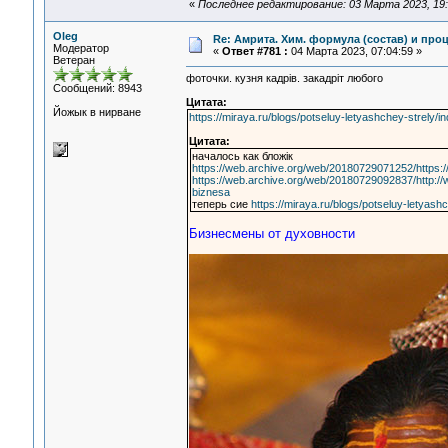
«
Последнее редактирование: 03 Марта 2023, 19:
Oleg
Re: Амрита. Хим. формула (состав) и проц
Модератор
«
Ответ #781 :
04 Марта 2023, 07:04:59 »
Ветеран
фоточки. кузня кадрiв. закадрiт любого
Сообщений: 8943
Цитата:
Йожык в нирване
https://miraya.ru/blogs/potseluy-letyashchey-strely/
Цитата:
началось как бложiк
https://web.archive.org/web/20180729071252/https:/
https://web.archive.org/web/20180729092837/http://
biznesa
теперь сие
https://miraya.ru/blogs/potseluy-letyashc
Бизнесмены от духовности