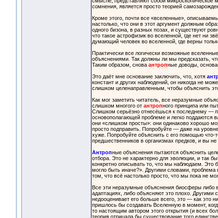
смысле, представляют собой микроскопическое ме
сомнения, является просто теорией самозарожде
Кроме этого, почти все «вселенные», описываем
настолько, что они в этот аргумент должным обра
одного бизона, в разных позах, и существуют ров
что такое астрофизик во вселенной, где нет ни з
думающий человек во вселенной, где верны толь
Практически все логически возможные вселенные
объяснениями. Так должны ли мы предсказать, чт
Таким образом, снова
антроп
ные доводы, основа
Это даёт мне основание заключить, что, хотя
ант
констант и других наблюдений, он никогда не мо
слишком целенаправленным, чтобы объяснить это
Как мог заметить читатель, все неразумные объя
слишком многого от
антроп
ного принципа или п
Слишком серьёзно отнесёшься к последнему — пол
основополагающей проблеме и легко поддаются ва
они «слишком просты»: они одинаково хорошо могл
просто подправить. Попробуйте — даже на уровне
хуже. Попробуйте объяснить с его помощью что-т
предшественников в организмах предков, и вы не
Антроп
ные объяснения пытаются объяснить целе
отбора. Это не характерно для эволюции, и так б
конкретно описывать то, что мы наблюдаем. Это 
могло быть иначе?». Другими словами, проблема не
том, что всё настолько просто, что мы пока не мо
Все эти неразумные объяснения биосферы либо во
адаптациях, либо объясняют это плохо. Другими с
недооценивает его больше всего, это — как это 
пришлось бы создавать Вселенную в момент, когд
то настоящим автором этого открытия (и всех бо
теория отрицала бы существование того единстве