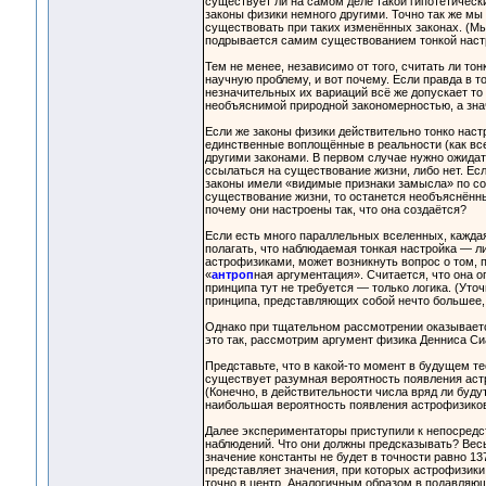
существует ли на самом деле такой гипотетически
законы физики немного другими. Точно так же мы
существовать при таких изменённых законах. (Мы
подрывается самим существованием тонкой настр
Тем не менее, независимо от того, считать ли т
научную проблему, и вот почему. Если правда в т
незначительных их вариаций всё же допускает то 
необъяснимой природной закономерностью, а знач
Если же законы физики действительно тонко настр
единственные воплощённые в реальности (как все
другими законами. В первом случае нужно ожидать
ссылаться на существование жизни, либо нет. Есл
законы имели «видимые признаки замысла» по соз
существование жизни, то останется необъяснённым
почему они настроены так, что она создаётся?
Если есть много параллельных вселенных, каждая
полагать, что наблюдаемая тонкая настройка — л
астрофизиками, может возникнуть вопрос о том, 
«
антроп
ная аргументация». Считается, что она 
принципа тут не требуется — только логика. (Уто
принципа, представляющих собой нечто большее, ч
Однако при тщательном рассмотрении оказывает
это так, рассмотрим аргумент физика Денниса Си
Представьте, что в какой-то момент в будущем те
существует разумная вероятность появления астро
(Конечно, в действительности числа вряд ли буду
наибольшая вероятность появления астрофизиков 
Далее экспериментаторы приступили к непосредс
наблюдений. Что они должны предсказывать? Вес
значение константы не будет в точности равно 1
представляет значения, при которых астрофизики 
точно в центр. Аналогичным образом в подавляю