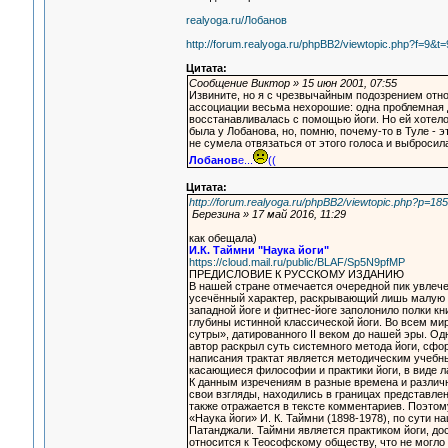
realyoga.ru/Лобанов
http://forum.realyoga.ru/phpBB2/viewtopic.php?f=9&t
Цитата:
Сообщение Виктор » 15 июн 2001, 07:55
Извините, но я с чрезвычайным подозрением отно
ассоциации весьма нехорошие: одна проблемная 
восстанавливалась с помощью йоги. Но ей хотелос
была у Лобанова, но, помню, почему-то в Туле - эт
не сумела отвязаться от этого голоса и выбросила
Лобанов
е...
((
Цитата:
http://forum.realyoga.ru/phpBB2/viewtopic.php?p=1
Березина » 17 май 2016, 11:29
как обещала)
И.К. Таймни "Наука йоги"
https://cloud.mail.ru/public/BLAF/Sp5N9pfMP
ПРЕДИСЛОВИЕ К РУССКОМУ ИЗДАНИЮ
В нашей стране отмечается очередной пик увлече
усечённый характер, раскрывающий лишь малую ча
западной йоге и фитнес-йоге заполонило полки к
глубины истинной классической йоги. Во всем ми
сутры», датированного II веком до нашей эры. О
автор раскрыл суть системного метода йоги, сфо
написания трактат является методическим учебн
касающиеся философии и практики йоги, в виде л
К данным изречениям в разные времена и различ
свои взгляды, находились в границах представле
также отражается в тексте комментариев. Поэтом
«Наука йоги» И. К. Таймни (1898-1978), по сути
Патанджали. Таймни является практиком йоги, дос
относится к Теософскому обществу, что не могло