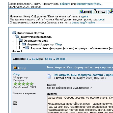
Добро пожаловать,
Гость
. Пожалуйста,
войдите
или
зарегистрируйтесь
.
08 Августа 2026, 19:59:38
Новости:
Книгу С.Доронина "Квантовая магия" читать
здесь
Материалы старого сайта "Физика Магии" доступны для просмотра
здесь
О замеченных глюках просьба писать на почту
quantmag@mail.ru
Квантовый Портал
Тематические разделы
Экстрасенсорика
Амрита
(Модератор:
Oleg
)
Амрита. Хим. формула (состав) и процесс образования (в 
Часть 4
Страниц:
1
...
51
52
[
53
]
54
55
...
60
Все
Тема: Амрита. Хим. формула (состав) и процесс
Автор
Oleg
Re: Амрита. Хим. формула (состав) и проц
Модератор
«
Ответ #780 :
03 Марта 2023, 18:53:34 »
Ветеран
там же
Сообщений: 8943
док-во дойчевского мультивёрса ?
Йожык в нирване
Цитата:
fbsearch.ru - О том, чего мы не можем знать. 
Когда имеешь простой механизм – дарвиновскую э
нас, однако, нет, так это простого объяснения пр
гравитационная постоянная, скорость света, заря
развития жизни. Хотя у нас есть механизм, объя