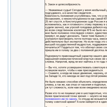
5. Закон и целесообразность
— Уважаемые судьи! Сегодня у меня необычный де
подсудимого, а в качестве свидетеля…
Комичность положения усугублялась тем, что и пе
беззакониях, о неконституционности как самой КП
25 лет спустя, в Конституционном суде России я м
вспомнилось, как я готовился к этому первому в
судили заочно), как угрозой голодовки добился 
во всем следственном изоляторе КГБ не было ни 
мне было положено «последнее слово», единственн
прервут, не дадут досказать. Такое тоже бывало.
ухитрился проговорить почти полтора часа, ежесе
действительно был экспертом. Но если тогда это
высшей государственной мудростью, поддержанно
печалиться? Гордиться тем, что обогнал своих со
пришла им в голову за два с половиной десятка ле
Подчеркнуто правозащитный характер нашего дви
нарушения коммунистической властью своих же с
сложна. Напротив, вряд ли мог найтись в те годы 
— Вы что, хотите усовершенствовать советскую вл
«слишком мало», чтобы к нам присоединяться.
— Скажите, а когда же ваше движение, наконец, 
на Западе те, кто никогда не жил под пятой режима
Не было никаких способов объяснить определенно
уловка, а так же, как отказ от насилия и подполь
уж тут сложность, коли нам всем ежедневно мозо
Разве кто-то не понимал уже в шестидесятые, чт
более практической точки зрения — неужто не вид
положенного им по закону
, то откуда же возьметс
толику советской армии? А коли наберется в один