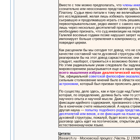
Вместе с тем можно предполагать, что
члены инкв
сознательно или неосознанно представлял здесь 
Платону. Судьи явно питали к тому же величайше
его исследований, желая лишь избежать проникно
сыгравшую и продолжавшую играть столь реша
первооткрывательские, редко имеют с самого н
лишь через несколько десятилетий проверок и уто
необходимо признать, что суд инквизиции на пе
Галилей восемью годами позже нарушил запрет на
импонирует больше стремления к компромиссу, и 
повредил церкви.
Как расценили бы мы сегодня тот довод, что не 
качестве составной части духовной структуры о
реагировали бы на этот довод саркастически; они 
следует, наоборот, стремиться к возможно более
Но этим радикальным умам следовало бы задума
мировоззрением разыгрывается еще и в наше в
всего мышления избран
диалектический мате
Так, официальной
советской философии оказалось
сильным столкновение мнений было в области кос
астрономии
, который был призван прояснить дис
По существу, дело здесь, как и при суде над Гал
которая, по определению, должна быть чем-то у
научного опыта и научной мысли. Даже общество,
фиксации идейного содержания, призванного служ
бы в конечном счете невыносимой. А наука стрем
другая наука —
попытку подобного рода представ
десятилетий или веков, и ее фиксация на языке и
духовной структуры, пожалуй, будет всего лучше,
разговор здесь идет на поэтическом, открытом д
естественнонаучном языке.
Цитата:
fbsearch.ru - Московский процесс (Часть 1) 1300