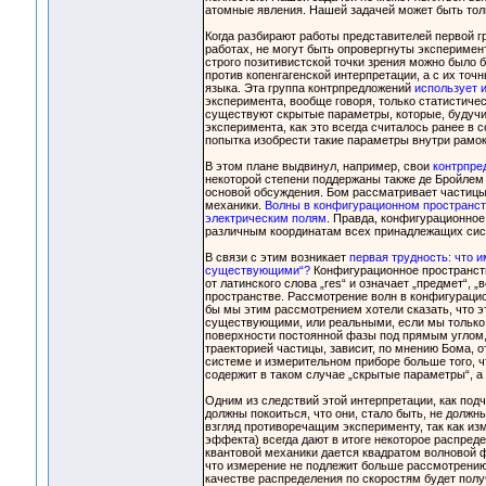
атомные явления. Нашей задачей может быть тол
Когда разбирают работы представителей первой гр
работах, не могут быть опровергнуты эксперимент
строго позитивистской точки зрения можно было 
против копенгагенской интерпретации, а с их точ
языка. Эта группа контрпредложений
использует 
эксперимента, вообще говоря, только статистичес
существуют скрытые параметры, которые, будучи
эксперимента, как это всегда считалось ранее в
попытка изобрести такие параметры внутри рамок
В этом плане выдвинул, например, свои
контрпре
некоторой степени поддержаны также де Бройлем 
основой обсуждения. Бом рассматривает частицы
механики.
Волны в конфигурационном пространст
электрическим полям
. Правда, конфигурационное
различным координатам всех принадлежащих сис
В связи с этим возникает
первая трудность: что 
существующими“?
Конфигурационное пространств
от латинского слова „res“ и означает „предмет“,
пространстве. Рассмотрение волн в конфигурацио
бы мы этим рассмотрением хотели сказать, что э
существующими, или реальными, если мы только 
поверхности постоянной фазы под прямым углом, 
траекторией частицы, зависит, по мнению Бома, о
системе и измерительном приборе больше того, ч
содержит в таком случае „скрытые параметры“, а 
Одним из следствий этой интерпретации, как под
должны покоиться, что они, стало быть, не должн
взгляд противоречащим эксперименту, так как из
эффекта) всегда дают в итоге некоторое распреде
квантовой механики дается квадратом волновой ф
что измерение не подлежит больше рассмотрению 
качестве распределения по скоростям будет полу