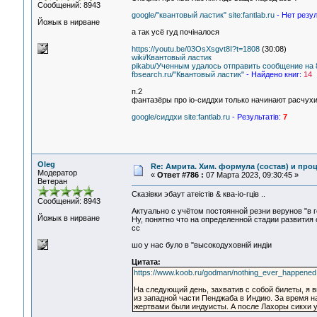
Сообщений: 8943
google/"квантовый ластик" site:fantlab.ru
- Нет резул
Йожык в нирване
а так усё гуд почiналося
https://youtu.be/03OsXsgvt8I?t=1808
(30:08)
wiki/Квантовый ластик
pikabu/Ученным удалось отправить сообщение на 
fbsearch.ru/"Квантовый ластик"
- Найдено книг:
14
п.2
фантазёры про io-сиддхи только начинают расчухи
google/сиддхи site:fantlab.ru
- Результатiв:
7
Oleg
Re: Амрита. Хим. формула (состав) и проц
Модератор
«
Ответ #786 :
07 Марта 2023, 09:30:45 »
Ветеран
Сказiвки эбаут атеiстiв & ква-iо-гцiв ..
Сообщений: 8943
Актуально с учётом постоянной резни верунов "в 
Йожык в нирване
Ну, понятно что на определенной стадии развития 
сс
шо у нас було в "высокодуховнiй индiи
Цитата:
https://www.koob.ru/godman/nothing_ever_happened
На следующий день, захватив с собой билеты, я 
из западной части Пенджаба в Индию. За время 
жертвами были индуисты. А после Лахоры сикхи