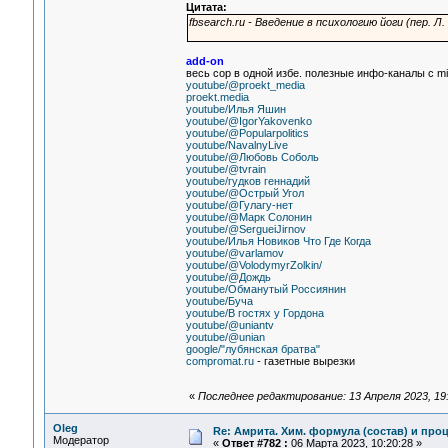
Цитата:
fbsearch.ru - Введение в психологию йоги (пер. 
add-on
весь сор в одной избе. полезные инфо-каналы с m
youtube/@proekt_media
proekt.media
youtube/Илья Яшин
youtube/@IgorYakovenko
youtube/@Popularpolitics
youtube/NavalnyLive
youtube/@Любовь Соболь
youtube/@tvrain
youtube/гудков геннадий
youtube/@Острый Угол
youtube/@Гулагу-нет
youtube/@Марк Солонин
youtube/@SergueiJirnov
youtube/Илья Новиков Что Где Когда
youtube/@varlamov
youtube/@VolodymyrZolkin/
youtube/@Дождь
youtube/Обманутый Россиянин
youtube/Буча
youtube/В гостях у Гордона
youtube/@uniantv
youtube/@unian
google/"лубянская братва"
compromat.ru
- газетные вырезки
«
Последнее редактирование: 13 Апреля 2023, 19:
Oleg
Re: Амрита. Хим. формула (состав) и проц
Модератор
«
Ответ #782 :
06 Марта 2023, 10:20:28 »