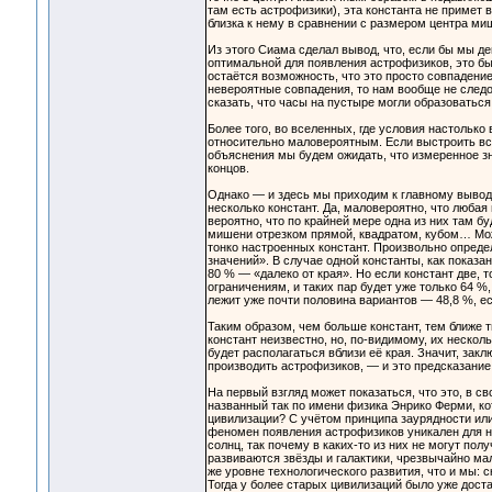
там есть астрофизики), эта константа не примет 
близка к нему в сравнении с размером центра ми
Из этого Сиама сделал вывод, что, если бы мы де
оптимальной для появления астрофизиков, это бы
остаётся возможность, что это просто совпадени
невероятные совпадения, то нам вообще не след
сказать, что часы на пустыре могли образоваться
Более того, во вселенных, где условия настольк
относительно маловероятным. Если выстроить все
объяснения мы будем ожидать, что измеренное зн
концов.
Однако — и здесь мы приходим к главному вывод
несколько констант. Да, маловероятно, что любая 
вероятно, что по крайней мере одна из них там 
мишени отрезком прямой, квадратом, кубом… Мож
тонко настроенных констант. Произвольно определ
значений». В случае одной константы, как показа
80 % — «далеко от края». Но если констант две, 
ограничениям, и таких пар будет уже только 64 %,
лежит уже почти половина вариантов — 48,8 %, ес
Таким образом, чем больше констант, тем ближе т
констант неизвестно, но, по-видимому, их неско
будет располагаться вблизи её края. Значит, зак
производить астрофизиков, — и это предсказание
На первый взгляд может показаться, что это, в 
названный так по имени физика Энрико Ферми, кот
цивилизации? С учётом принципа заурядности или 
феномен появления астрофизиков уникален для н
солнц, так почему в каких-то из них не могут по
развиваются звёзды и галактики, чрезвычайно ма
же уровне технологического развития, что и мы: 
Тогда у более старых цивилизаций было уже доста