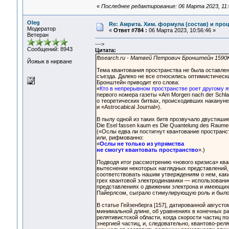
«
Последнее редактирование: 06 Марта 2023, 11:
Oleg
Re: Амрита. Хим. формула (состав) и проц
Модератор
«
Ответ #784 :
06 Марта 2023, 10:56:46 »
Ветеран
--->
Сообщений: 8943
Цитата:
fbsearch.ru - Матвей Петрович Бронштейн 1590K
Йожык в нирване
Тема квантования пространства не была оставлен
съезда. Далеко не все относились оптимистически
Бронштейн приводит его слова:
«
Кто в непрерывном пространстве роет другому ям
первого номера газеты «Am Morgen nach der Schla
о теоретических битвах, происходивших накануне
и «Astrocabical Journal»).
В пылу одной из таких битв прозвучало двустишие
Die Esel fassen kaum es Die Quantelung des Raumes
(«Ослы едва ли постигнут квантование пространс
или, рифмованно:
«
Ослы не только из упрямства
не смогут квантовать пространство
».)
Подводя итог рассмотрению «нового кризиса» кв
вытеснении некоторых наглядных представлений,
соответствовать нашим утверждениям о нем, как
грех квантовой электродинамики — использовани
представлениях о движении электрона и имеющих
Пайерлсом, сыграло стимулирующую роль и было «
В статье Гейзенберга [157], датированной августо
минимальной длине, об уравнениях в конечных ра
релятивистской области, когда скорости частиц п
энергией частиц, и, следовательно, квантово-рел