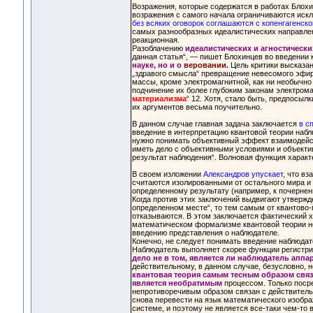
Возражения, которые содержатся в работах Блохи
возражения с самого начала ограничиваются иск
без всяких оговорок соглашаются с копенгагенско
самых разнообразных идеалистических направлен
реакционная.
Разоблачению
идеалистических и агностически
данная статья“, — пишет Блохинцев во введении к
науке, но и о
веровании
.
Цель критики высказан
„здравого смысла“ превращение невесомого эфира
массы, кроме электромагнитной, как ни необычно
подчинение их более глубоким законам электромаг
материализма
“ 12. Хотя, стало быть, предпосыл
их аргументов весьма поучительно.
В данном случае главная задача заключается
в с
введение в интерпретацию квантовой теории набл
нужно понимать объективный эффект взаимодейст
иметь дело с объективными условиями и объекти
результат наблюдения“. Волновая функция характе
В своем изложении
Александров упускает
, что в
считаются изолированными от остального мира и в
определенному результату (например, к почернен
Когда против этих заключений выдвигают утвержд
определенном месте“, то тем самым от квантово-
отказываются. В этом заключается фактический х
математическом формализме квантовой теории не
введению представления о наблюдателе.
Конечно, не следует понимать введение наблюдат
Наблюдатель выполняет скорее функции регистрир
дело не в том, является ли наблюдатель апп
действительному, в данном случае, безусловно, н
квантовая теория самым тесным образом свя
является необратимым
процессом. Только поср
непротиворечивым образом связан с действительн
снова перевести на язык математического изобра
системе, и поэтому не является все-таки чем-то