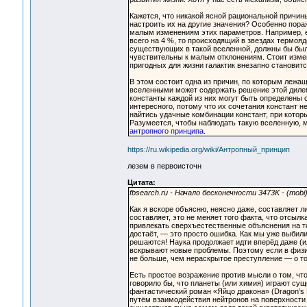
Кажется, что никакой ясной рациональной причины
настроить их на другие значения? Особенно пора
малым изменениям этих параметров. Например, ес
всего на 4 %, то происходящий в звездах термояд
существующих в такой вселенной, должны бы были
чувствительны к малым отклонениям. Стоит изм
пригодных для жизни галактик внезапно становит
В этом состоит одна из причин, по которым лежа
вселенными может содержать решение этой диле
константы каждой из них могут быть определены 
интересного, потому что их сочетания констант не
найтись удачные комбинации констант, при котор
Разумеется, чтобы наблюдать такую вселенную, м
антропного принципа
.
https://ru.wikipedia.org/wiki/Антропный_принцип
лезем в первоисточн
Цитата:
fbsearch.ru - Начало бесконечности 3473K - (mobi
Как я вскоре объясню, неясно даже, составляет л
составляет, это не меняет того факта, что отсыл
привлекать сверхъестественные объяснения на то
достаёт, — это просто ошибка. Как мы уже выбил
решаются! Наука продолжает идти вперёд даже (и
вскрывают новые проблемы. Поэтому если в физик
не больше, чем нераскрытое преступление — о т
Есть простое возражение против мысли о том, что
говорило бы, что планеты (или химия) играют су
фантастический роман «Яйцо дракона» (Dragon’s 
путём взаимодействия нейтронов на поверхности н