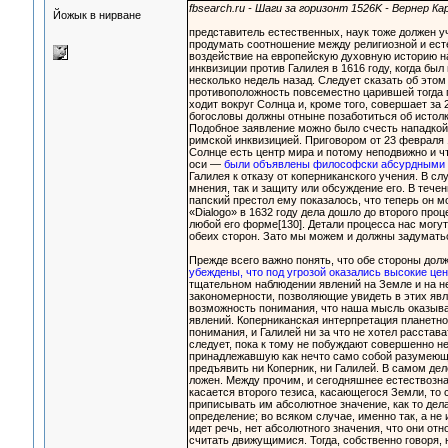
fbsearch.ru - Шаги за горизонт 1526K - Вернер Ка
Йожык в нирване
представитель естественных, наук тоже должен 
продумать соотношение между религиозной и ест
воздействие на европейскую духовную историю н
инквизиции против Галилея в 1616 году, когда бы
несколько недель назад. Следует сказать об это
противоположность повсеместно царившей тогда 
ходит вокруг Солнца и, кроме того, совершает за
богословы должны отныне позаботиться об истолк
Подобное заявление можно было счесть нападкой
римской инквизицией. Приговором от 23 февраля 
Солнце есть центр мира и потому неподвижно и ч
оси —
были объявлены философски абсурдными 
Галилея к отказу от коперниканского учения. В с
мнения, так и защиту или обсуждение его. В течен
папский престол ему показалось, что теперь он 
«Dialogo» в 1632 году дела дошло до второго про
любой его форме[130]. Детали процесса нас могут
обеих сторон. Зато мы можем и должны задуматьс
Прежде всего важно понять, что обе стороны дол
убеждены, что под угрозой оказались высокие цен
тщательном наблюдении явлений на Земле и на не
закономерности, позволяющие увидеть в этих явл
возможность понимания, что наша мысль оказыва
явлений. Коперниканская интерпретация планетно
понимания, и Галилей ни за что не хотел расстав
следует, пока к тому не побуждают совершенно н
принадлежавшую как нечто само собой разумеюще
предъявить ни Коперник, ни Галилей. В самом дел
ложен. Между прочим, и сегодняшнее естествознан
касается второго тезиса, касающегося Земли, то 
приписывать им абсолютное значение, как то де
определение; во всяком случае, именно так, а не
идет речь, нет абсолютного значения, что они о
считать движущимися. Тогда, собственно говоря, 