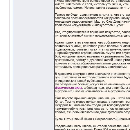
«Кулачное искусство в основе своей есть превращ
имеет ничего вовне себя, и столь утонченна, что
глубине нас самих. Не восприняв сердцем то, что
Теперь не будет удивительным узнать, что в ста
отчетливо противопоставляется как рукопашному 
методикам оздоровления. Мастер Сюэ Дянь начина
«воинским искусством» и «искусством Пути»:
«Те, кто упражняется в воинском искусстве, забот
питании жизненной силы и поддержании духа, дв
...
нужно принять во внимание, что собственно меди
обширных знаний, не говоря уже о наличии знающе
подвижников, готовых посвятить постижению велик
широкой публики ограничивались смутными слуха
бой, которому можно научиться сравнительно бы
достижение», работу с духовной силой чисто ут
причине в глазах образованной элиты даосская ме
оставались принципиально разными явлениями
..
В даосизме «внутренними школами» считаются те,
гун). В отличие от чисто умственной практики бу
очищение жизненной субстанции.
Но разделение боевых искусств на «внешние» и 
физическая сила
, а боевая практика в них был
внутренних школ основывалась на внутреннем са
..
Сам по себе принцип «взращивания ци» – этой та
Китая. Тем не менее нельзя отрицать наличия те
Недаром в шаолиньской традиции тело уподобляе
«внутренний» стиль предполагает отказ от приме
«воли», т.е. психического или даже духовного во
..
Кулак Пяти Стихий Школы Сокровенного (Сюанъ
Родоначальником школы считался божественный 
земной жизни полководец Гуань Юй – тот самый, 