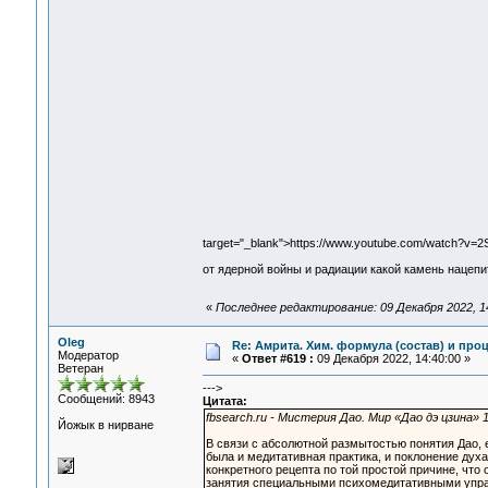
target="_blank">https://www.youtube.com/watch?v
от ядерной войны и радиации какой камень нацепи
«
Последнее редактирование: 09 Декабря 2022, 14
Oleg
Re: Амрита. Хим. формула (состав) и проц
Модератор
«
Ответ #619 :
09 Декабря 2022, 14:40:00 »
Ветеран
--->
Сообщений: 8943
Цитата:
fbsearch.ru - Мистерия Дао. Мир «Дао дэ цзина» 
Йожык в нирване
В связи с абсолютной размытостью понятия Дао, 
была и медитативная практика, и поклонение духа
конкретного рецепта по той простой причине, что
занятия специальными психомедитативными упра