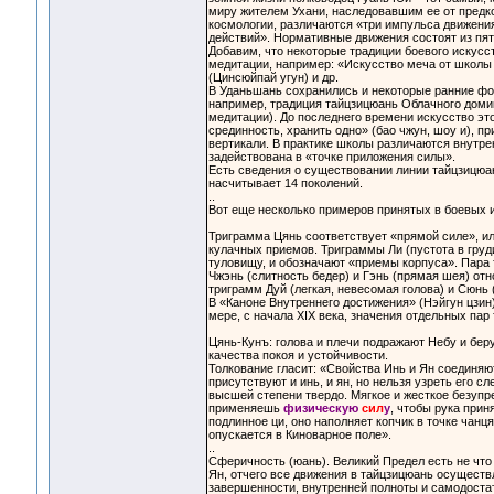
миру жителем Ухани, наследовавшим ее от предк
космологии, различаются «три импульса движения»
действий». Нормативные движения состоят из пя
Добавим, что некоторые традиции боевого искусс
медитации, например: «Искусство меча от школы 
(Цинсюйпай угун) и др.
В Уданьшань сохранились и некоторые ранние фор
например, традиция тайцзицюань Облачного доми
медитации). До последнего времени искусство эт
срединность, хранить одно» (бао чжун, шоу и), п
вертикали. В практике школы различаются внутре
задействована в «точке приложения силы».
Есть сведения о существовании линии тайцзицюа
насчитывает 14 поколений.
..
Вот еще несколько примеров принятых в боевых 
Триграмма Цянь соответствует «прямой силе», ил
кулачных приемов. Триграммы Ли (пустота в груди,
туловищу, и обозначают «приемы корпуса». Пар
Чжэнь (слитность бедер) и Гэнь (прямая шея) от
триграмм Дуй (легкая, невесомая голова) и Сюнь 
В «Каноне Внутреннего достижения» (Нэйгун цзи
мере, с начала XIX века, значения отдельных п
Цянь-Кунъ: голова и плечи подражают Небу и беру
качества покоя и устойчивости.
Толкование гласит: «Свойства Инь и Ян соединяют
присутствуют и инь, и ян, но нельзя узреть его 
высшей степени твердо. Мягкое и жесткое безупре
применяешь
физическую
сил
у
, чтобы рука прин
подлинное ци, оно наполняет копчик в точке чанця
опускается в Киноварное поле».
..
Сферичность (юань). Великий Предел есть не чт
Ян, отчего все движения в тайцзицюань осущест
завершенности, внутренней полноты и самодоста