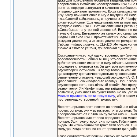
даже для искушенного любителя тайцзицюань пони
современных китайских исследованиях цзинъ не в
понятие нередко выступает в качестве наиболее о
опущено, дыхание гармонично. Когда сила рассла
Цзунчжоу начинает свою книгу о внутренней силе с
чжаобаоской тайцзицюань, в поучениях Ян Чэнфу),
физической силе. Еще чаще китайские авторы пр
первую с силой-цзинь. Вот как описывает указан
«Сила бывает внутренней и внешней. Внешняя сил
«тупую») силу. Внутренняя же сила – это сила пр
Подлинная сила-цзинь проистекает из насыщенно
рождают движение, а из этого движения рождаетс
Тайцзи туйшоу яолунь, с. 112-115. Интересно,
также в смысле усилия, прилежания в учебе.].
..
Состояние «пустотной одухотворенности» (или «в
расслабленность шейных мышц, что обеспечивает
действительности имеется в виду область мозжеч
последнее становится как бы центром притяжения 
одухотворенности сила – к верху головы» или: «В 
ци, которому достаточно подняться до основания 
отвлеченное описание: «расслабляю шею» (А. О. Ми
(расслабьте шею и подвесьте голову). Цзэн Чжао
одухотворенность, незыблемый покой». Это пред
разночтения, Ян Чэнфу и мастер тайцзицюань из
возможно, указывает на существование общего ист
Нельзя применять физическую силу
, ибо в таком
пустотно-одухотворенной таковости».
..
Все пять органов соотносятся со спиной, а в обла
прочих органов, они – исток всех пяти органов. П
сообразовываться с этим импульсом жизни. Таков
Все пять органов имеют свое определенное место 
почкам. Уши тоже относятся к почкам. Губы и щек
видам Ян и тончайший экстракт пяти органов. Он
желудка. Когда сознание хочет привести ци в дейс
Глаза соответствуют печени, сверху их охватывае