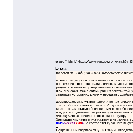
target="_blank">https://www.youtube.com/watch?v
Цитата:
fbsearch.ru - ТАЙЦЗИЦЮАНЬ:Классические текс
истина тайцзицюань немыслимо, невероятно прост
постижения. Простоте правды слишком многие пр
результате великая правда величия жизни как о
шоу-бизнесом. Уже в самых ранних текстах тайцз
завалами «сторонних школ» – нередкая судьба в
...
древние даосские учителя энергично настаивали н
том, чтобы «оставить все дела». Их девиз гласил
может не замещаться бесконечным разнообразием
предметного делания говорят популярные погово
«Все кулачные приемы не стоят одного гунфу.
Заниматься кулачным искусством и не заниматьс
Физи
ческая
сил
а
не составляет кулачного искусс
..
Современный патриарх ушу Ли Цзымин определяет 