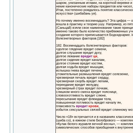
шаром, унизанным иглами, на короткой веревке и 
некие канонические наборы предметов или чисел,
Итак, постепенно рождалось понятие классическо
искусства» (шибабань уи).
Но почему именно восемнадцать? Эта цифра — од
вошла в практику и теорию ушу. Например, из пя
(Саньцай) взяли свое наименование такие принцип
именно таково было количество приближенных уч
создание которого приписывается Бодхидхарме. И
болезнетворных факторов.[182]
182. Восемнадцать болезнетворных факторов:
«долгое глядение вредит семени,
долгое слушание вредит духу,
долгое лежание
вредит
ци
,
долгое сидение вредит каналам,
долгое стояние вредит костям,
долгая ходьба вредит мышцам,
вспышка гнева вредит печени,
утомительные размышления вредят селезенке,
чрезмерная печаль вредит сердцу,
чрезмерная скорбь вредит легким,
переедание вредит желудку,
чрезмерный страх вредит почкам,
слишком много смеха вредит пояснице,
словоохотливость вредит слюне,
пересыпание вредит флюидам тела,
повышенная потливость вредит началу ян,
плаксивость
вредит
крови
,
избыток сексуальных связей вредит спинному моз
Число «18» встречается и в названиях классичес
(шиба со), в южном стиле Белобрового — компле
«Кулак белого журавля вечной весны», — компле
символических способов приобщения к внутренней