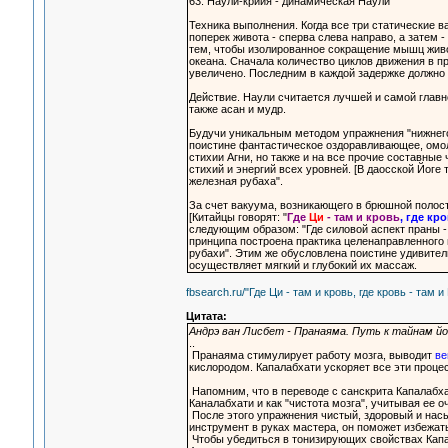
63. Наули-крийя - динамическая Наули
Техника выполнения. Когда все три статические 
поперек живота - сперва слева направо, а затем -
тем, чтобы изолированное сокращение мышц жив
океана. Сначала количество циклов движения в п
увеличено. Последним в каждой задержке должно
Действие. Наули считается лучшей и самой главно
также асан и мудр.
Будучи уникальным методом упражнения "нижнего 
поистине фантастическое оздоравливающее, омол
стихии Агни, но также и на все прочие составные
стихий и энергий всех уровней. [В даосской Йоге
железная рубаха".
За счет вакуума, возникающего в брюшной полост
[Китайцы говорят: "
Где
Ци
- там и кровь
, где кр
следующим образом: "Где силовой аспект праны - 
принципа построена практика целенаправленного 
рубахи". Этим же обусловлена поистине удивител
осуществляет мягкий и глубокий их массаж.
fbsearch.ru/"Где Ци - там и кровь, где кровь - там и
Цитата:
Андрэ ван Лисбет - Пранаяма. Путь к тайнам йо
..
Пранаяма стимулирует работу мозга, выводит
ве
кислородом. Капалабхати ускоряет все эти проце
Напомним, что в переводе с санскрита Капалабхат
Каналабхати и как "чистота мозга", учитывая ее
После этого упражнения чистый, здоровый и нас
инструмент в руках мастера, он поможет избежат
Чтобы убедиться в тонизирующих свойствах Капал