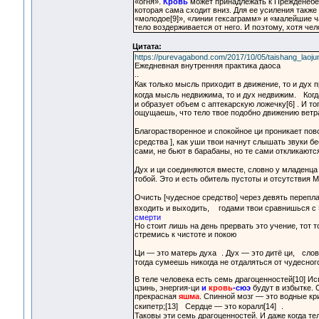
«огня».
Кровь
может принадлежать к Прежденебес
которая сама сходит вниз. Для ее усиления также
«молодое[9]», «линии гексаграмм» и «малейшие ча
тело воздерживается от него. И поэтому, хотя чел
Цитата:
https://purevagabond.com/2017/10/05/taishang_laojun
Ежедневная внутренняя практика даоса
..
Как только мысль приходит в движение, то и дух 
когда мысль недвижима, то и дух недвижим. Когд
и образует объем с аптекарскую ложечку[6] . И то
ощущаешь, что тело твое подобно движению ветра,
Благорастворенное и спокойное ци проникает пов
средства ], как уши твои начнут слышать звуки б
сами, не бьют в барабаны, но те сами откликаются
Дух и ци соединяются вместе, словно у младенца
тобой. Это и есть обитель пустоты и отсутствия 
Очисть [чудесное средство] через девять перепла
входить и выходить, годами твои сравнишься с
смерти
Но стоит лишь на день прервать это учение, тот 
стремись к чистоте и покою
Ци — это матерь духа . Дух — это дитё ци, слов
тогда сумеешь никогда не отдаляться от чудесног
В теле человека есть семь драгоценностей[10] Ис
цзинь, энергия-ци
и
кровь
-сюэ
будут в избытке. С
прекрасная
яшма
. Спинной мозг — это водные кр
скипетр;[13] Сердце — это коралл[14] .
Таковы эти семь драгоценностей. И даже когда тел