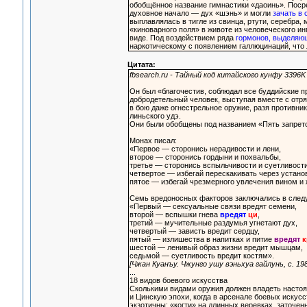
обобщённое название гимнастики «даоинь». Поср
духовное начало — дух «шэнь» и могли
зачать в
выплавлялась в тигле из свинца, ртути, серебра
«киноварного поля» в животе из человеческого и
виде. Под воздействием ряда
гормонов, выделяю
наркотическому с появлением галлюцинаций, что
Цитата:
fbsearch.ru - Тайный код китайского кунфу 3396K
Он был «благочестив, соблюдал все буддийские п
добродетельный человек, выступая вместе с отря
в бою даже огнестрельное оружие, разя противни
линьского удэ.
Они были обобщены под названием «Пять запрето
Монах писал:
«Первое — сторонись нерадивости и лени,
второе — сторонись гордыни и похвальбы,
третье — сторонись вспыльчивости и суетливости
четвертое — избегай перескакивать через устано
пятое — избегай чрезмерного увлечения вином и
Семь вредоносных факторов заключались в сле
«Первый — сексуальные связи вредят семени,
второй — вспышки гнева
вредят
ци
,
третий — мучительные раздумья угнетают дух,
четвертый — зависть вредит сердцу,
пятый — излишества в напитках и питие
вредят
к
шестой — ленивый образ жизни вредит мышцам,
седьмой — суетливость вредит костям».
[Чжан Куанъу. Чжунго ушу вэньхуа гайлунь, с. 198
...
18 видов боевого искусства
Сколькими видами оружия должен владеть настоя
и Цинскую эпохи, когда в арсенале боевых искус
экзотичны: «когти» на длинных веревках, заточен