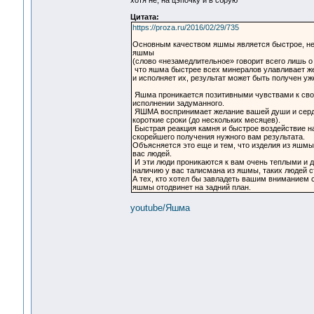
Цитата:
https://proza.ru/2016/02/29/735
Основным качеством яшмы является быстрое, нез
яшмы
(слово «незамедлительное» говорит всего лишь о
что яшма быстрее всех минералов улавливает же
и исполняет их, результат может быть получен уж
Яшма проникается позитивными чувствами к свое
исполнении задуманного.
ЯШМА воспринимает желание вашей души и сердц
короткие сроки (до нескольких месяцев).
Быстрая реакция камня и быстрое воздействие н
скорейшего получения нужного вам результата.
Объясняется это еще и тем, что изделия из яшмы
вас людей.
И эти люди проникаются к вам очень теплыми и 
наличию у вас талисмана из яшмы, таких людей с
А тех, кто хотел бы завладеть вашим вниманием 
яшмы отодвинет на задний план.
youtube/Яшма