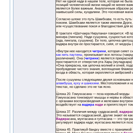
Нет ни одной нади в нашем теле, которая не была
позиций человеческой жизни нищий не менее важе
является более важным. Аналогичным образом рол
наивысшей силы, кундалини. Это «основная магис
Согласно шлоке это путь Шамбхави, то есть пут
покоем. Шамбхави является также именем Дурги,
или «существование покоя и благоденствия для в
В трактате «Шатчакра Нирупана» говорится: «В п
михира (пингала). Нади сушумна, сущностью кото
(ида, пингала, сушумна). Ее тело, цепочка цвету
ваджра внутри ее простирается, сияя, от медхры 
«Внутри нее находится
читрини
, которая сияет с
как нить паутины
, пронизывает все лотосы (чакры
различения). Она (
читрини
) является прекрасной
простирается от отверстия рта Хары (муладхара) 
«Она прекрасна, как цепочка молний и огней, под
пробуждение чистого знания, воплощение блаженс
входа в область, которая окропляется амброзией 
После сушумны следующими двумя основными н
аламбуша, куху и шанкхини
. Местоположения и н
текстах, но сделано это не так ясно.
..
Шлока 20. Гомукхасана — поза коровьей морды
Гомукхасана тонизирует мышцы и нервы в области
с органами воспроизведения и железами внутренн
воздействует на
ваджра
нади
и препятствует том
..
Шлока 37. Различия между сиддхасаной,
ваджра
с
Это называется сиддхасаной, другие знают ее как
Ваджра
сана, муктасана и гуптасана — это три 
регулирует ваджра нади; муктасана является позо
..
Шлока 45. Практикуй бандху вместе с пранаямой