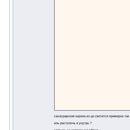
сахасрарская корона из ци светится примерно так
иль растолочь и унутрь ?
хотя не, на цэпочку и в сбрую