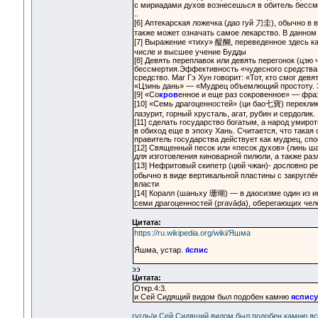
с мириадами духов вознесешься в обитель бессм
..
[6] Аптекарская ложечка (дао гуй 刀圭), обычно в 
также может означать самое лекарство. В данном
[7] Выражение «тиху» 醍醐, переведенное здесь ка
числе и высшее учение Будды
[8] Девять переплавок или девять перегонок (цзю
бессмертия.Эффективность «чудесного средства»
средство. Маг Гэ Хун говорит: «Тот, кто смог дев
«Цзинь дань» — «Мудрец объемлющий простоту. 
[9] «Со
кров
енное и еще раз сокровенное» — фраз
[10] «Семь драгоценностей» (ци бао七寶) переклик
лазурит, горный хрусталь, агат, рубин и сердолик.
[11] сделать государство богатым, а народ уми
в обиход еще в эпоху Хань. Считается, что такая 
правитель государства действует как мудрец, с
[12] Священный песок или «песок духов» (линь ша
для изготовления киноварной пилюли, а также ра
[13] Нефритовый скипетр (цюй чжан)- дословно ре
обычно в виде вертикальной пластины с закруглён
власти
[14] Коралл (шаньху 珊瑚) — в даосизме один из и
семи драгоценностей (pravāḍa), оберегающих чел
Цитата:
https://ru.wikipedia.org/wiki/Яшма
Я́шма, устар.
я́спис
ээ
Цитата:
Откр.4:3.
и Сей Сидящий видом был подобен камню
яспису
гугль/и Сей Сидящий видом был подобен камню я