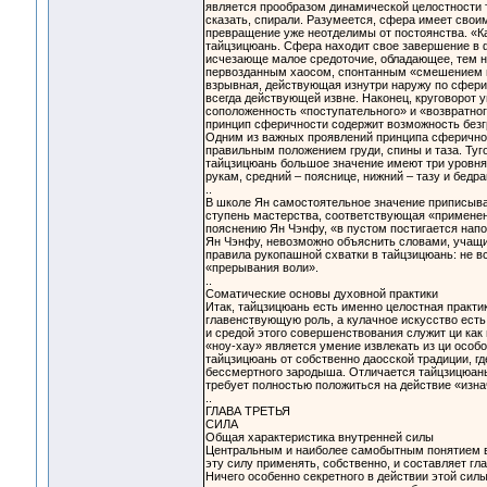
является прообразом динамической целостности т
сказать, спирали. Разумеется, сфера имеет свои
превращение уже неотделимы от постоянства. «К
тайцзицюань. Сфера находит свое завершение в ф
исчезающе малое средоточие, обладающее, тем н
первозданным хаосом, спонтанным «смешением все
взрывная, действующая изнутри наружу по сфери
всегда действующей извне. Наконец, круговорот
соположенность «поступательного» и «возвратно
принцип сферичности содержит возможность безг
Одним из важных проявлений принципа сферичнос
правильным положением груди, спины и таза. Туго
тайцзицюань большое значение имеют три уровня 
рукам, средний – пояснице, нижний – тазу и бедр
..
В школе Ян самостоятельное значение приписывае
ступень мастерства, соответствующая «применен
пояснению Ян Чэнфу, «в пустом постигается напо
Ян Чэнфу, невозможно объяснить словами, учащи
правила рукопашной схватки в тайцзицюань: не в
«прерывания воли».
..
Соматические основы духовной практики
Итак, тайцзицюань есть именно целостная практи
главенствующую роль, а кулачное искусство есть
и средой этого совершенствования служит ци как
«ноу-хау» является умение извлекать из ци особ
тайцзицюань от собственно даосской традиции, г
бессмертного зародыша. Отличается тайцзицюань
требует полностью положиться на действие «изн
..
ГЛАВА ТРЕТЬЯ
СИЛА
Общая характеристика внутренней силы
Центральным и наиболее самобытным понятием в 
эту силу применять, собственно, и составляет гл
Ничего особенно секретного в действии этой силы