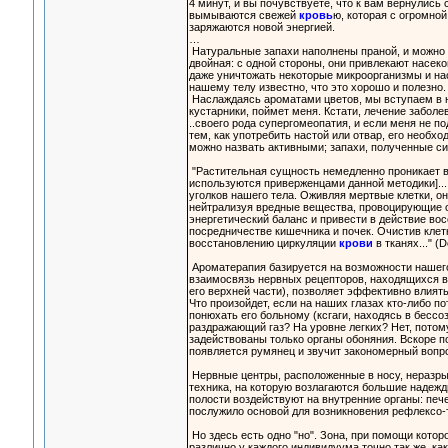
4 минут, и вы почувствуете, что к вам вернулись
вымываются свежей
кровь
ю, которая с огромной
заряжаются новой энергией.
…
Натуральные запахи наполнены праной, и можно с
двойная: с одной стороны, они привлекают насеко
даже уничтожать некоторые микроорганизмы и нас
нашему телу известно, что это хорошо и полезно.
Наслаждаясь ароматами цветов, мы вступаем в неп
кустарники, поймет меня. Кстати, лечение забол
..своего рода супергомеопатия, и если меня не п
тем, как употребить настой или отвар, его необ
можно назвать активными; запахи, полученные с
"Растительная сущность немедленно проникает в
используются приверженцами данной методики]..
уголков нашего тела. Оживляя мертвые клетки, он
нейтрализуя вредные вещества, провоцирующие о
энергетический баланс и привести в действие во
посредничестве кишечника и почек. Очистив клет
восстановлению циркуляции
крови
в тканях..." (Do
Ароматерапия базируется на возможности нашего 
взаимосвязь нервных рецепторов, находящихся в 
его верхней части), позволяет эффективно влият
Что произойдет, если на наших глазах кто-либо 
понюхать его больному (ксгаги, находясь в бессо
раздражающий газ? На уровне легких? Нет, потому
задействованы только органы обоняния. Вскоре п
появляется румянец и звучит закономерный вопро
Нервные центры, расположенные в носу, неразры
техника, на которую возлагаются большие надежд
полости воздействуют на внутренние органы: пече
послужило основой для возникновения рефлексо-
Но здесь есть одно "но". Зона, при помощи кото
различно у каждого индивидуума точно так же, ка