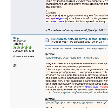
наше существо состоит из этих трех энергий, и эт
задерживался ум, вся шакти также становится по
становится».
..
Словарь
ваджра (vajra) — удар молнии, оружие Господа Ин
ваджра
нади
(vajra nadi) — второй слой сушумн
читра/
читрини
(chitra/chitrini) — третий слой вн
«
Последнее редактирование: 08 Декабря 2022, 19
Oleg
Re: Амрита. Хим. формула (состав) и проц
Модератор
«
Ответ #617 :
09 Декабря 2022, 09:44:19 »
Ветеран
iксперэменты кровавiх маньякiв .. когда кровушка
Сообщений: 8943
Цитата:
Йожык в нирване
yandex/кровь будет быть фонтаном в моск
хочу вас заверить в одном — никто никогда не да
сказок, то это — данные упражнения.
В йога-сутрах написано, «что нет подвижничеств
Это тайна, разобравшись в которой вы станете
которого вы не знали. Описанный метод дыхания
свою жизнь йоге. Каждый нюанс имеет в пранаяме 
пористых тел, а при задержке с заполненными л
организм, поскольку пускающие в ноги кровь вены
в мозг. Это вы почувствуете —
кровь будет «
быт
месяцев до пранаямы вы должны практиковаться 
..
http://www.yogavato.org/awakaningofkundalina.html
Цитата:
google/"Где Ци - там и кровь, где кровь - там и Ци