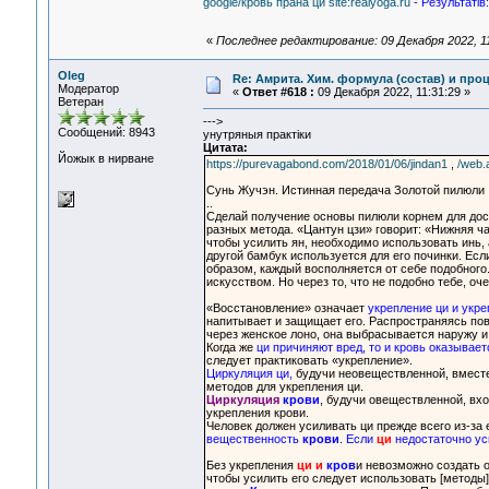
google/кровь прана ци site:realyoga.ru
- Результатiв:
«
Последнее редактирование: 09 Декабря 2022, 11
Oleg
Re: Амрита. Хим. формула (состав) и проц
Модератор
«
Ответ #618 :
09 Декабря 2022, 11:31:29 »
Ветеран
--->
Сообщений: 8943
унутряныя практiки
Цитата:
Йожык в нирване
https://purevagabond.com/2018/01/06/jindan1
,
/web.
Сунь Жучэн. Истинная передача Золотой пилюли
..
Сделай получение основы пилюли корнем для дос
разных метода. «Цантун цзи» говорит: «Нижняя ч
чтобы усилить ян, необходимо использовать инь, 
другой бамбук используется для его починки. Если
образом, каждый восполняется от себе подобного
искусством. Но через то, что не подобно тебе, о
«Восстановление» означает
укрепление ци и укр
напитывает и защищает его. Распространяясь по
через женское лоно, она выбрасывается наружу и
Когда же
ци причиняют вред, то и кровь оказывает
следует практиковать «укрепление».
Циркуляция ци,
будучи неовеществленной, вместе 
методов для укрепления ци.
Циркуляция
крови
, будучи овеществленной, вхо
укрепления крови.
Человек должен усиливать ци прежде всего из-за 
вещественность
крови
.
Если
ци
недостаточно ус
Без укрепления
ци и
кров
и невозможно создать о
чтобы усилить его следует использовать [методы