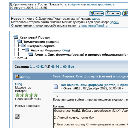
Добро пожаловать,
Гость
. Пожалуйста,
войдите
или
зарегистрируйтесь
.
10 Августа 2026, 12:15:55
Новости:
Книгу С.Доронина "Квантовая магия" читать
здесь
Материалы старого сайта "Физика Магии" доступны для просмотра
здесь
О замеченных глюках просьба писать на почту
quantmag@mail.ru
Квантовый Портал
Тематические разделы
Экстрасенсорика
Амрита
(Модератор:
Oleg
)
Амрита. Хим. формула (состав) и процесс образования (в 
- Часть 4
Страниц:
1
...
40
41
[
42
]
43
44
...
60
Все
Тема: Амрита. Хим. формула (состав) и процесс
Автор
Oleg
Re: Амрита. Хим. формула (состав) и проц
Модератор
«
Ответ #615 :
07 Декабря 2022, 08:05:56 »
Ветеран
--->
Сообщений: 8943
Кому выгодны войны .. про зачинщиков видимо .. 
Йожык в нирване
Цитата:
fbsearch.ru- НКВД. Война с неведомым 914K - Ал
2. Лунной ночью, после боя
Я был совсем молод. Служил рядовым в пехоте. 