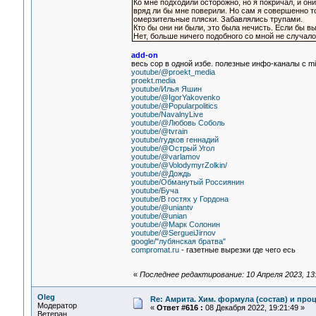
Ко мне подходили осторожно, но я покричал, и он
вряд ли бы мне поверили. Но сам я совершенно то
омерзительные пляски. Забавлялись трупами.
Кто бы они ни были, это была нечисть. Если бы в
Нет, больше ничего подобного со мной не случало
add-on
весь сор в одной избе. полезные инфо-каналы с m
youtube/@proekt_media
proekt.media
youtube/Илья Яшин
youtube/@IgorYakovenko
youtube/@Popularpolitics
youtube/NavalnyLive
youtube/@Любовь Соболь
youtube/@tvrain
youtube/гудков геннадий
youtube/@Острый Угол
youtube/@varlamov
youtube/@VolodymyrZolkin/
youtube/@Дождь
youtube/Обманутый Россиянин
youtube/Буча
youtube/В гостях у Гордона
youtube/@uniantv
youtube/@unian
youtube/@Марк Солонин
youtube/@SergueiJirnov
google/"лубянская братва"
compromat.ru
- газетные вырезки где чего есь
«
Последнее редактирование: 10 Апреля 2023, 13:
Oleg
Re: Амрита. Хим. формула (состав) и проц
Модератор
«
Ответ #616 :
08 Декабря 2022, 19:21:49 »
Ветеран