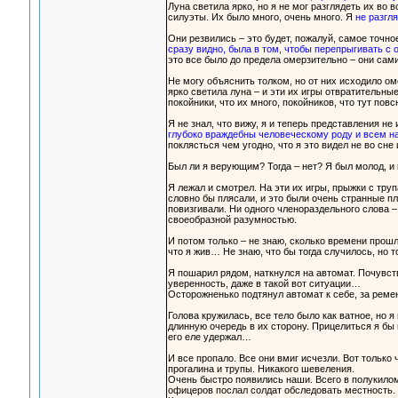
Луна светила ярко, но я не мог разглядеть их во 
силуэты. Их было много, очень много. Я
не разгл
Они резвились – это будет, пожалуй, самое точное
сразу видно, была в том, чтобы перепрыгивать с о
это все было до предела омерзительно – они сами
Не могу объяснить толком, но от них исходило ом
ярко светила луна – и эти их игры отвратительны
покойники, что их много, покойников, что тут пов
Я не знал, что вижу, я и теперь представления не
глубоко враждебны человеческому роду и всем 
поклясться чем угодно, что я это видел не во сне
Был ли я верующим? Тогда – нет? Я был молод, и
Я лежал и смотрел. На эти их игры, прыжки с тру
словно бы плясали, и это были очень странные п
повизгивали. Ни одного членораздельного слова –
своеобразной разумностью.
И потом только – не знаю, сколько времени прошл
что я жив… Не знаю, что бы тогда случилось, но 
Я пошарил рядом, наткнулся на автомат. Почувст
уверенность, даже в такой вот ситуации…
Осторожненько подтянул автомат к себе, за ремен
Голова кружилась, все тело было как ватное, но я
длинную очередь в их сторону. Прицелиться я бы н
его еле удержал…
И все пропало. Все они вмиг исчезли. Вот только 
прогалина и трупы. Никакого шевеления.
Очень быстро появились наши. Всего в полукилом
офицеров послал солдат обследовать местность.