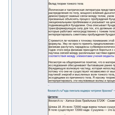
Вклад теории тонкого тела
Йогическая и тантрическая литература представ
распределения по телу, мощного влияния дыхате
демонстрирует важные связи между телом, умом 
призванные объяснять процесс пробуждения Кун
эмоциональными проблемами и указывает на ценн
поднимающейся Кундалини. Она описывает Кундал
трансформирующую силу для тех, кто должным об
которые работают непосредственно с тонким тел
интерпретировать симптомы пробуждения Кундал
Стремится ли человек к точному пониманию этой 
формулы. Уму не просто принять предположение 
физикам распутать парадоксы субмикроскопическ
годов этого века физикам приходится бороться с 
паутина связей между различными частями единог
соответствия между элементами учения веданты 
Несмотря на общепринятое понятие, что в матер
исследования обесценивают бытовавшие ранее пр
блуждающую волновую частицу, которая непослед
потому что они не существуют независимо от мыс
паутиной энергий и мысленных волн тонкого те
исходящими из причинного тела. Я нахожу теорию
интерпретировать эти неуловимые волны и проце
..
fbsearch.ru/"ида пингала ваджра читрини брахма" 
Цитата:
fbsearch.ru - Хатха-йога Прадипика 5720K - Св
Шлока 18. Из всех 72000 нади важна только сушу
В теле существуют 72000 нади. Сушумна — это Ш