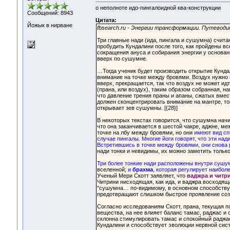
о неполноте идо-пингалоидной ква-конструкции
Сообщений: 8943
Цитата:
Йожык в нирване
fbsearch.ru - Энергии трансформации. Путеводи
Три главные нади (ида, пингала и сушумна) счит
пробудить Кундалини после того, как пройдены вс
сокращения ануса и собирания энергии у основани
вверх по сушумне.
…Тогда ученик будет производить открытие Кунда
внимание на точке между бровями. Воздух нужно 
вверх, прекращается, так что воздух не может ид
(прана, или воздух), таким образом собранная, на
что давление трения праны и апаны, сжатых вме
должен сконцентрировать внимание на мантре, то
открывает зев сушумны. [{28}]
В некоторых текстах говорится, что сушумна начи
что она заканчивается в шестой чакре, аджне, ме
точке на лбу между бровями, но они
имеют вид сп
случае пингалы. Многие йоги говорят, что эти над
Встретившись в точке между бровями, они снова 
нади тонки и невидимы, их можно заметить тольк
Три более тонкие нади расположены внутри суш
вселенной;
и
брахма
, которая регулирует наиболе
Ученый Мери Скотт заявляет, что
ваджра и читр
Читрини нисходящая, как ида, и ваджра восходяща
"сушумна… по-видимому, в основном способствуе
предотвращают слишком быстрое проявление созна
Согласно исследованиям Скотт, прана, текущая п
вещества, на нее влияет баланс тамас, раджас и с
склонна стимулировать тамас и спокойный раджас
Кундалини и способствует эволюции нервной сист