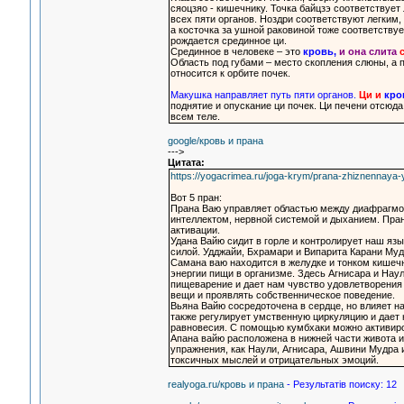
сяоцзяо - кишечнику. Точка байцзэ соответствует 
всех пяти органов. Ноздри соответствуют легким,
а косточка за ушной раковиной тоже соответствуе
рождается срединное ци.
Срединное в человеке – это
кровь,
и она слита
Область под губами – место скопления слюны, а 
относится к орбите почек.
Макушка направляет путь пяти органов.
Ци и
кро
поднятие и опускание ци почек. Ци печени отсюда
всем теле.
google/кровь и прана
--->
Цитата:
https://yogacrimea.ru/joga-krym/prana-zhiznennaya-
Вот 5 пран:
Прана Ваю управляет областью между диафрагмой 
интеллектом, нервной системой и дыханием. Пран
активации.
Удана Вайю сидит в горле и контролирует наш язы
силой. Удджайи, Бхрамари и Випарита Карани Му
Самана ваю находится в желудке и тонком кишеч
энергии пищи в организме. Здесь Агнисара и На
пищеварение и дает нам чувство удовлетворения
вещи и проявлять собственническое поведение.
Вьяна Вайю сосредоточена в сердце, но влияет на
также регулирует умственную циркуляцию и дает 
равновесия. С помощью кумбхаки можно активиров
Апана вайю расположена в нижней части живота и 
упражнения, как Наули, Агнисара, Ашвини Мудра 
токсичных мыслей и отрицательных эмоций.
realyoga.ru/кровь и прана
- Результатiв поискy: 12