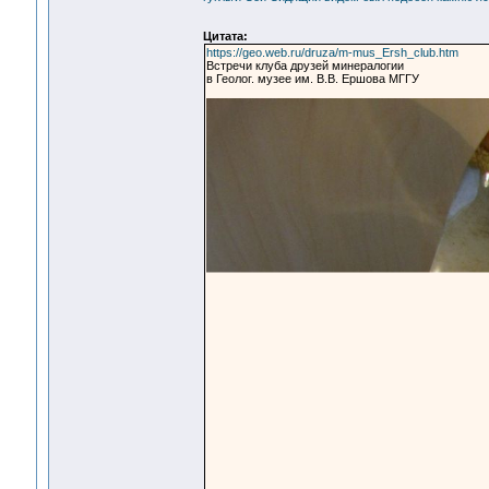
Цитата:
https://geo.web.ru/druza/m-mus_Ersh_club.htm
Встречи клуба друзей минералогии
в Геолог. музее им. В.В. Ершова МГГУ