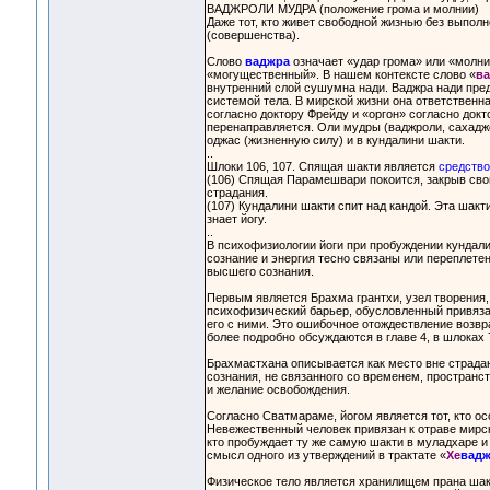
ВАДЖРОЛИ МУДРА (положение грома и молнии)
Даже тот, кто живет свободной жизнью без выпол
(совершенства).
Слово
ваджра
означает «удар грома» или «молни
«могущественный». В нашем контексте слово «
ва
внутренний слой сушумна нади. Ваджра нади пред
системой тела. В мирской жизни она ответственн
согласно доктору Фрейду и «оргон» согласно докт
перенаправляется. Оли мудры (ваджроли, сахадж
оджас (жизненную силу) и в кундалини шакти.
..
Шлоки 106, 107. Спящая шакти является
средство
(106) Спящая Парамешвари покоится, закрыв свои
страдания.
(107) Кундалини шакти спит над кандой. Эта шакт
знает йогу.
..
В психофизиологии йоги при пробуждении кундалин
сознание и энергия тесно связаны или переплете
высшего сознания.
Первым является Брахма грантхи, узел творения
психофизический барьер, обусловленный привяза
его с ними. Это ошибочное отождествление возвр
более подробно обсуждаются в главе 4, в шлоках 
Брахмастхана описывается как место вне страдани
сознания, не связанного со временем, пространс
и желание освобождения.
Согласно Сватмараме, йогом является тот, кто ос
Невежественный человек привязан к отраве мирск
кто пробуждает ту же самую шакти в муладхаре и
смысл одного из утверждений в трактате «
Хе
вадж
Физическое тело является хранилищем прана шак