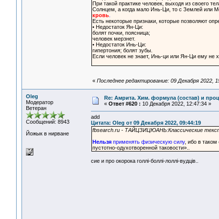
При такой практике человек, выходя из своего те
Солнцем, а когда мало Инь-Ци, то с Землей или 
кровь
.
Есть некоторые признаки, которые позволяют опре
• Недостаток Ян-Ци:
болят почки, поясница;
человек мерзнет.
• Недостаток Инь-Ци:
гипертония; болят зубы.
Если человек не знает, Инь-ци или Ян-Ци ему не 
«
Последнее редактирование: 09 Декабря 2022, 15
Oleg
Re: Амрита. Хим. формула (состав) и проц
Модератор
«
Ответ #620 :
10 Декабря 2022, 12:47:34 »
Ветеран
add
Сообщений: 8943
Цитата: Oleg от 09 Декабря 2022, 09:44:19
fbsearch.ru - ТАЙЦЗИЦЮАНЬ:Классические текс
Йожык в нирване
Нельзя
применять физическую силу
, ибо в таком
пустотно-одухотворенной таковости»..
сие и про окорока голлi-боллi-лоллi-вудцiв..