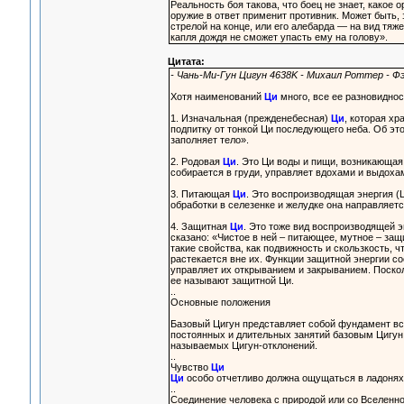
Реальность боя такова, что боец не знает, какое о
оружие в ответ применит противник. Может быть, 
стрелой на конце, или его алебарда — на вид тяже
капля дождя не сможет упасть ему на голову».
Цитата:
- Чань-Ми-Гун Цигун 4638K - Михаил Роттер - Ф
Хотя наименований
Ци
много, все ее разновиднос
1. Изначальная (прежденебесная)
Ци
, которая х
подпитку от тонкой Ци последующего неба. Об это
заполняет тело».
2. Родовая
Ци
. Это Ци воды и пищи, возникающая
собирается в груди, управляет вдохами и выдоха
3. Питающая
Ци
. Это воспроизводящая энергия (Ц
обработки в селезенке и желудке она направляется
4. Защитная
Ци
. Это тоже вид воспроизводящей э
сказано: «Чистое в ней – питающее, мутное – за
такие свойства, как подвижность и скользкость, ч
растекается вне их. Функции защитной энергии сос
управляет их открыванием и закрыванием. Поско
ее называют защитной Ци.
..
Основные положения
Базовый Цигун представляет собой фундамент вс
постоянных и длительных занятий базовым Цигу
называемых Цигун-отклонений.
..
Чувство
Ци
Ци
особо отчетливо должна ощущаться в ладонях,
..
Соединение человека с природой или со Вселенн