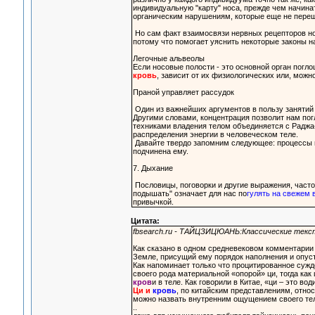
индивидуальную "карту" носа, прежде чем начина
органическим нарушениям, которые еще не переш
Но сам факт взаимосвязи нервных рецепторов но
потому что помогает уяснить некоторые законы 
Легочные альвеолы
Если носовые полости - это основной орган погло
кровь
, зависит от их физиологических или, можн
Праной управляет рассудок
Один из важнейших аргументов в пользу занятий 
Другими словами, концентрация позволит нам пог
техниками владения телом объединяется с Раджа-
распределения энергии в человеческом теле.
Давайте твердо запомним следующее: процессы п
подчинена ему.
7. Дыхание
Пословицы, поговорки и другие выражения, часто
подышать" означает для нас по
гулять на свежем 
привычкой.
Цитата:
fbsearch.ru - ТАЙЦЗИЦЮАНЬ:Классические текс
Как сказано в одном средневековом комментарии 
Земле, присущий ему порядок наполнения и опу
Как напоминает только что процитированное сужд
своего рода материальной «опорой» ци, тогда как
кров
и в теле. Как говорили в Китае, «ци – это во
Ци и
кровь
, по китайским представлениям, относ
можно назвать внутренним ощущением своего тел
..