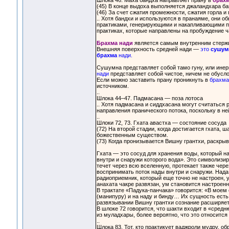
Шлока 46. Маха бандха направляет прану в
брах
(45) В конце выдоха выполняется джаландхара ба
(46) За счет сжатия промежности, сжатия горла и
.. Хотя бандхи и используются в пранаяме, они 
практиками, генерирующими и накапливающими пра
практиках, которые направлены на пробуждение ч
Брахма нади
является самым внутренним стержн
Внешняя поверхность средней нади —
это
сушум
брахма
нади.
Сушумна представляет собой тамо гуну, или ине
нади
представляет собой чистое, ничем не обусл
Если можно заставить прану проникнуть в
брахма
источником.
..
Шлока 44–47. Падмасана — поза лотоса
.. Хотя падмасана и сиддхасана могут считаться
направления пранического потока, поскольку в не
..
Шлоки 72, 73. Гхата авастха — состояние сосуда
(72) На второй стадии, когда достигается гхата, 
божественным существом.
(73) Когда пронизывается Вишну грантхи, раскрыв
Гхата — это сосуд для хранения воды, который н
внутри и снаружи которого вода». Это символизи
течет через всю вселенную, протекает также чере
воспринимать поток нады внутри и снаружи. Нада
радиоприемник, который еще точно не настроен, у
анахата чакре развязан, ум становится настроен
В трактате «Падука-панчака» говорится: «В моем
(манипуру) и на наду и бинду… Их сущность есть 
развязывании Вишну грантхи сознание расширяетс
В шлоке 72 говорится, что шакти входит в «сред
из муладхары, более вероятно, что это относит
..
Шлока 83. Тот, кто практикует ваджроли мудру, об