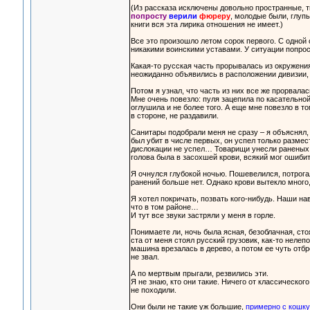
(Из рассказа исключены довольно пространные, т
попросту
верили
фюреру
, молодые были, глупы
книги вся эта лирика отношения не имеет.)
Все это произошло летом сорок первого. С одной
никакими воинскими уставами. У ситуации попрос
Какая-то русская часть прорывалась из окружения
неожиданно объявились в расположении дивизии, 
Потом я узнал, что часть из них все же прорвала
Мне очень повезло: пуля зацепила по касательной
оглушила и не более того. А еще мне повезло в то
в стороне, не раздавили.
Санитары подобрали меня не сразу – я объяснял,
был убит в числе первых, он успел только разме
дислокации не успел… Товарищи унесли раненых, 
голова была в засохшей крови, всякий мог ошиб
Я очнулся глубокой ночью. Пошевелился, потрогал 
ранений больше нет. Однако крови вытекло много,
Я хотел покричать, позвать кого-нибудь. Наши на
что в том районе…
И тут все звуки застряли у меня в горле.
Понимаете ли, ночь была ясная, безоблачная, сто
ста от меня стоял русский грузовик, как-то нелеп
машина врезалась в дерево, а потом ее чуть отб
не звал.
А по мертвым прыгали, резвились эти.
Я не знаю, кто они такие. Ничего от классическог
не походили.
Они были не такие уж большие,
примерно с кошку