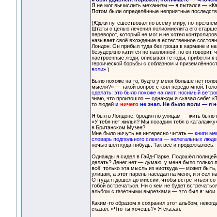
Я не мог вычислить механизм — я пытался — «Как 
Потом были определённые неприятные последстви
(Юджи путешествовал по всему миру, по-прежнему
Штаты с целью лечения полиомиелита его старшего
переворот, который не мог и не хотел контролиро
называет своё вхождение в естественное состоян
Лондон. Он прибыл туда без гроша в кармане и нач
безудержно катится по наклонной, но он говорит,
настроенные люди, описывая те годы, прибегли к 
героической борьбы с соблазном и приземлённост
воли
».)
Было похоже на то, будто у меня больше нет голов
мысли?» — такой вопрос стоял передо мной. Голов
сделать: это было похоже на лист, носимый ветро
знаю, что произошло — однажды я сказал себе: «Т
то людей
и
ничего
не знал.
Не было воли — я н
Я был в Лондоне, бродил по улицам — жить было 
«У тебя нет жилья? Мы посадим тебя в каталажку»
в Британском Музее?
Мне было ничуть не интересно читать —
книги ме
словарь подпольного сленга — нелегальных люде
ночью шёл куда-нибудь. Так всё и продолжалось.
Однажды я сидел в Гайд-Парке. Подошёл полицейс
делать? Денег нет — думаю, у меня было только п
всё, только эта мысль из ниоткуда — может быть,
улицам, а этот парень наседал на меня, и я сел н
Оттуда я дошёл до миссии, чтобы встретиться со 
тобой встречаться. Ни с кем не будет встречатьс
альбом с газетными вырезками — это был я: мои 
Каким-то образом я сохранил этот альбом, некогд
сказал: «Что ты хочешь?» Я сказал: