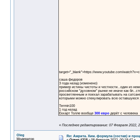
target="_blank">https://www.youtube.com/watch?v
саша федоров
3 года назад (изменено)
пример истины чистоты и честности...один из немн
российском "духовном" рынке не иначе как бл...ст
просветленным и поехал зарабатывать на сатсанга
которыми можно спекулировать всю оставшуюся ж
Termin100
1 год назад
Екхарт Толле вообще
300 евро
дерёт с человека
«
Последнее редактирование: 07 Февраля 2022, 2
Oleg
Re: Амрита. Хим. формула (состав) и проц
Модератор
«
Ответ #215 :
08 Февраля 2022, 00:18:47 »