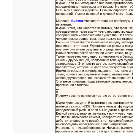
Юджи: Если ты находишься вне поля противополо
определённым человеком или вещью. Но если тебя
Есть мои сыновья и дочери. Если вы спросите, кт
отношений. У моих сыновей и дочерей могут быть 
...
Марисса:
Биолог
ические отношения необходимы 
выживать.
Юджи: В том, что касается животных, это факт. Ч
совершенного человека — нечто несуществующее.
совершенного человеческого существа. Нет тако
человеческим существом, и как только вы станов
Вы — на три четверти животные и на одну четвер
принимать этот факт. Единственная разница межд
поэтому они очень разумны в определённых вещах
Если в человеческой эволюции и есть какая-то це
Такое человеческое существо уникально и беспо
секса и других вещей, навязанных тебе культурой
завершилась. Это просто цветок, испускающий св
препятствие, которое не даёт вам расцветать в у
Время от времени природа выделяет немногих инд
знает, почему это случается лишь с немногими. 
любое другое слово, но никакого объяснения нет. 
Это закон природы. Когда эволюция замедляется, 
протяжении столетий.
...
8
Почему секс не является частью естественного с
Юджи Кришнамурти: В естественном состоянии че
никакой связности[33]. Половые железы функцион
определённый ритм, и если вы не даёте выражения
Весной сексуальная активность, как и у животны
то, что вы называете сексом, невероятной жизнь
действительности не новый, а тот же самый секс
высвобождать нарастающее в вас напряжение.
Но здесь нет никакой связности. Никакого накопле
прошлый опыт не вторгается в деятельность полов