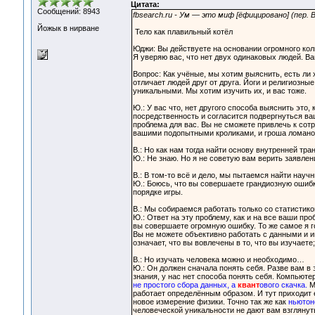
Цитата:
Сообщений: 8943
fbsearch.ru - Ум — это миф [ёфицировано] (пер.
Йожык в нирване
Тело как плавильный котёл
Юджи: Вы действуете на основании огромного ко
Я уверяю вас, что нет двух одинаковых людей. В
Вопрос: Как учёные, мы хотим выяснить, есть ли 
отличает людей друг от друга. Йоги и религиозн
уникальными. Мы хотим изучить их, и вас тоже.
Ю.: У вас что, нет другого способа выяснить это,
посредственность и согласится подвергнуться ва
проблема для вас. Вы не сможете привлечь к сотр
вашими подопытными кроликами, и гроша ломаног
В.: Но как нам тогда найти основу внутренней тр
Ю.: Не знаю. Но я не советую вам верить заявлен
В.: В том-то всё и дело, мы пытаемся найти науч
Ю.: Боюсь, что вы совершаете грандиозную ошибк
порядке игры.
В.: Мы собираемся работать только со статистик
Ю.: Ответ на эту проблему, как и на все ваши про
вы совершаете огромную ошибку. То же самое я 
Вы не можете объективно работать с данными и и
означает, что вы вовлечены в то, что вы изучает
В.: Но изучать человека можно и необходимо…
Ю.: Он должен сначала понять себя. Разве вам в 
знания, у нас нет способа понять себя. Компьюте
не простого сбора данных, а
квант
ового скачка.
Мн
работает определённым образом. И тут приходит
новое измерение физики. Точно так же как
ньютон
человеческой уникальности не дают вам взглянут