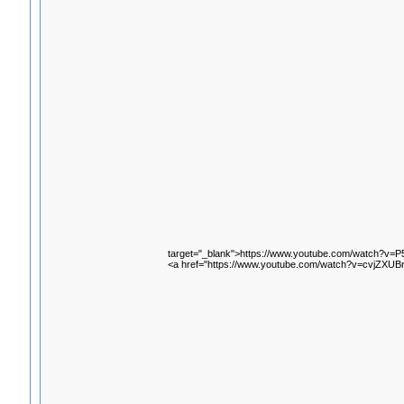
target="_blank">https://www.youtube.com/watch?v=P
<a href="https://www.youtube.com/watch?v=cvjZXUB