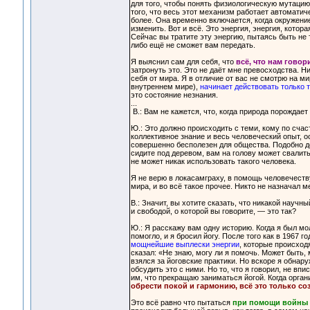
для того, чтобы понять физиологическую мутацию,
того, что весь этот механизм работает автомати
более. Она временно включается, когда окружение
изменить. Вот и всё. Это энергия, энергия, кото
Сейчас вы тратите эту энергию, пытаясь быть не т
либо ещё не сможет вам передать.
Я выяснил сам для себя, что
всё, что нам гово
затронуть это. Это не даёт мне превосходства. 
себя от мира. Я в отличие от вас не смотрю на мир
внутреннем мире),
начинает действовать только т
это состояние незнания.
...
В.: Вам не кажется, что, когда природа порождает
Ю.: Это должно происходить с теми, кому по счас
коллективное знание и весь человеческий опыт, о
совершенно бесполезен для общества. Подобно дер
сидите под деревом, вам на голову может свалить
не может никак использовать такого человека.
Я не верю в локасамграху, в помощь человечеству
мира, и во всё такое прочее. Никто не назначал 
В.: Значит, вы хотите сказать, что никакой науч
и свободой, о которой вы говорите, — это так?
Ю.: Я расскажу вам одну историю. Когда я был м
помогло, и я бросил йогу. После того как в 1967 
мощнейшие выплески энергии
, которые происход
сказал: «Не знаю, могу ли я помочь. Может быть,
взялся за йоговские практики. Но вскоре я обнар
обсудить это с ними. Но то, что я говорил, не в
им, что прекращаю заниматься йогой. Когда орга
обрести покой и гармонию, всё это только со
Это всё равно что пытаться
при помощи войны н