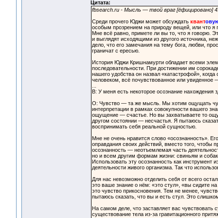
Цитата:
fbsearch.ru - Мысль — твой враг [ёфицировано]
Среди прочего Юджи может обсуждать
квант
ову
особым прозрением на природу вещей, или что я п
Мне всё равно, примете ли вы то, что я говорю. 
и выглядят исходящими из другого источника, не
дело, что его замечания на тему бога, любви, пр
граничат с ересью.
История Юджи Кришнамурти обладает всеми элемен
последовательности. При достижении им сорокаде
нашего удобства он назвал «катастрофой», когда 
человеком, всё почувствованное или увиденное 
...
В: У меня есть некоторое осознание нахождения з
О: Чувство — та же мысль. Мы хотим ощущать чув
интерпретации в рамках совокупности вашего зна
ощущение — счастье. Но вы захватываете то ощу
другом состоянии — несчастья. Я пытаюсь сказать
воспринимать себя реальной сущностью.
Мне не очень нравится слово «осознанность». Его
оправдания своих действий, вместо того, чтобы п
осознанность — неотъемлемая часть деятельност
но и всем другим формам жизни: свиньям и собак
Использовать эту осознанность как инструмент и
деятельности живого организма. Так что использо
Для нас невозможно отделить себя от всего осталь
это ваше знание о нём: «это стул», «вы сидите н
это чувство прикосновения. Тем не менее, чувство
пытаюсь сказать, что вы и есть стул. Это слишко
На самом деле, что заставляет вас чувствовать 
существование тела из-за гравитационного притяже