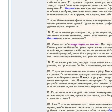
себе не можем. Его правая сторона реагирует на 
тело, который больше не перехватывается, не бло
макушки. Его
биолог
ическая чувствительность (а
особенности Луны, имели на него заметное и сил
и навязчиво касаться других, но, скорее, что тебя
Эти необыкновенные физиологические перемены п
что не разговаривал целый год после «катастроф
думать и разговаривать.
...
В.: Если оставить разговор о том, существует ли
жестоким и воинственным, разве религиозные прак
биолог
ические ограничения?
Ю.: Сама по себе
медитация — это зло
. Потому-
Иначе у вас не было бы ориентиров, вы не смогл
покой, когда закончится битва, но вы только всё
с вашей культурой, но ещё и в результате вы не 
мистические переживания, которые не имеют никако
...
В.: Если вы не учитель, не гуру, тогда зачем вы 
учение, которое могло бы быть полезным для чел
Ю.: Я просто пою свою песню, потом я уйду. Мне 
ситуации. Если никто не приходит поговорить со м
цель освободить кого-то. Я хожу сюда уже тридцат
меня это одно и то же. Я ничего не продаю. Это д
разрабатываем генную инженерию, все генные тех
использоваться для тотального контроля и подчи
В.: Если эта опасность действительно неминуема,
по вашим рассказам, произошло с вами, хотя бы 
согласны с этим?
Ю.: Нет. Это естественное состояние невозможно 
нужно, чтобы меня выставляли архетипом или пр
добиваются огромных успехов в области микро
би