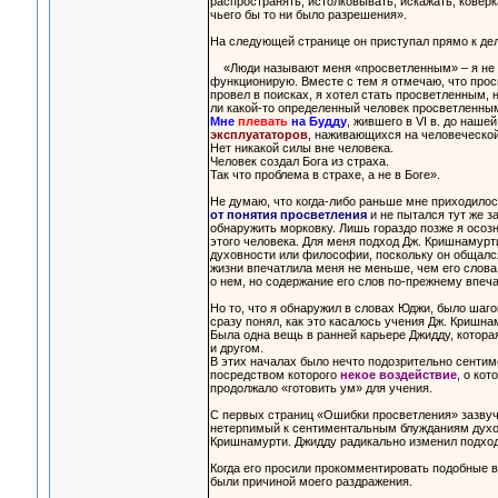
распространять, истолковывать, искажать, коверка
чьего бы то ни было разрешения».
На следующей странице он приступал прямо к дел
«Люди называют меня «просветленным» – я не вын
функционирую. Вместе с тем я отмечаю, что просв
провел в поисках, я хотел стать просветленным, н
ли какой-то определенный человек просветленным
Мне
плевать
на Будду
, жившего в VI в. до наше
эксплуататоров
, наживающихся на человеческо
Нет никакой силы вне человека.
Человек создал Бога из страха.
Так что проблема в страхе, а не в Боге».
Не думаю, что когда-либо раньше мне приходилось
от понятия просветления
и не пытался тут же з
обнаружить морковку. Лишь гораздо позже я осозн
этого человека. Для меня подход Дж. Кришнамурт
духовности или философии, поскольку он общался
жизни впечатлила меня не меньше, чем его слов
о нем, но содержание его слов по-прежнему впеча
Но то, что я обнаружил в словах Юджи, было шаг
сразу понял, как это касалось учения Дж. Кришна
Была одна вещь в ранней карьере Джидду, котора
и другом.
В этих началах было нечто подозрительно сентиме
посредством которого
некое воздействие
, о ко
продолжало «готовить ум» для учения.
С первых страниц «Ошибки просветления» зазвуч
нетерпимый к сентиментальным блужданиям духовн
Кришнамурти. Джидду радикально изменил подход 
Когда его просили прокомментировать подобные 
были причиной моего раздражения.