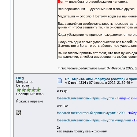
Бог
— плод богатого воображения человека.
Все переживания — духовные или любые другие 
Медитация — это зло. Поэтому когда вы начинае
Ваша хвалёная изобретательность произрастает и
динамит, чтобы защитить то, что он считает сам
Когда убеждение не приносит ожидаемых от него р
Получать одно только удовольствие без малейше
блаженство и Бога, то есть абсолютное удовольст
Вы не готовы принять тот факт, что вам нужно сд
направлении, в любом измерении, на любом уровн
«
Последнее редактирование: 07 Февраля 2022, 2
Oleg
Re: Амрита. Хим. формула (состав) и проц
Модератор
«
Ответ #214 :
07 Февраля 2022, 21:39:46 »
Ветеран
и тэ дэ
Сообщений: 8943
fbsearch.ru/квантовый Кришнамурти
- Найдено книг
Йожык в нирване
или так
fbsearch.ru/"квантовый Кришнамурти" ~200
- Найде
fbsearch.ru/квантовый Кришнамурти кундалини
- Н
2)
как задать трёпку ква-хфизикам