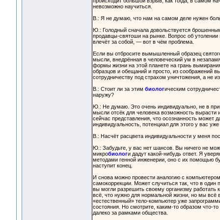
происходит большой взрыв, как тогда, в самом на
невозможно научиться.
В.: Я не думаю, что нам на самом деле нужен бо
Ю.: Голодный сначала довольствуется брошенным
продавцы-святоши на рынке. Вопрос об утолении г
влечёт за собой, — вот в чём проблема.
Если вы отбросите вымышленный образец святого
мысли, внедрённая в человеческий ум в незапамя
формы жизни на этой планете на грань вымирани
образцов и обещаний и просто, из соображений вы
сотрудничеству под страхом уничтожения, а не из
В.: Стоит ли за этим
биолог
ическим сотрудничест
наружу?
Ю.: Не думаю. Это очень индивидуально, не в пр
мысли отсёк для человека возможность вырасти и
сейчас представления, что осознанность может д
индивидуальность, потенциал для этого у вас уже 
В.: Насчёт расцвета индивидуальности у меня по
Ю.: Забудьте, у вас нет шансов. Вы ничего не мож
микро
биолог
и дадут какой-нибудь ответ. Я увер
методами генной инженерии, оно с их помощью бу
наступит конец.
И снова можно провести аналогию с компьютером
самокоррекции. Может случиться так, что в один 
вы могли разрешить своему организму работать 
всё, что нужно для нормальной жизни, но мы вс
«естественный» тело-компьютер уже запрограммир
состояния. Но смотрите, каким-то образом что-то 
далеко за рамками общества.