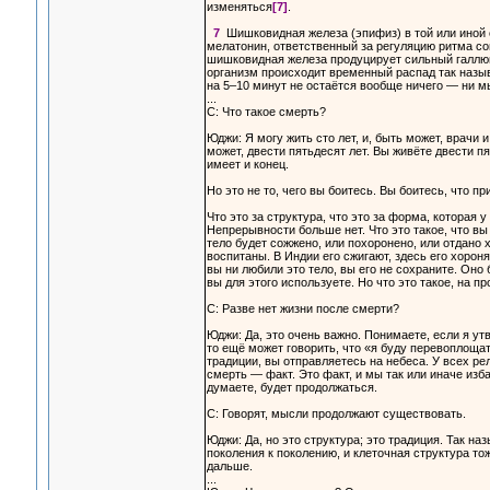
изменяться
[7]
.
7
Шишковидная железа (эпифиз) в той или иной с
мелатонин, ответственный за регуляцию ритма со
шишковидная железа продуцирует сильный галлюц
организм происходит временный распад так назы
на 5–10 минут не остаётся вообще ничего — ни м
...
С: Что такое смерть?
Юджи: Я могу жить сто лет, и, быть может, врачи 
может, двести пятьдесят лет. Вы живёте двести пя
имеет и конец.
Но это не то, чего вы боитесь. Вы боитесь, что пр
Что это за структура, что это за форма, которая 
Непрерывности больше нет. Что это такое, что в
тело будет сожжено, или похоронено, или отдано х
воспитаны. В Индии его сжигают, здесь его хорон
вы ни любили это тело, вы его не сохраните. Оно
вы для этого используете. Но что это такое, на п
С: Разве нет жизни после смерти?
Юджи: Да, это очень важно. Понимаете, если я утв
то ещё может говорить, что «я буду перевоплощат
традиции, вы отправляетесь на небеса. У всех ре
смерть — факт. Это факт, и мы так или иначе изб
думаете, будет продолжаться.
С: Говорят, мысли продолжают существовать.
Юджи: Да, но это структура; это традиция. Так 
поколения к поколению, и клеточная структура то
дальше.
...