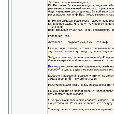
В.: Кажется, я начинаю видеть, что…
Ю.: Вы слепы. Вы ничего не видите. Когда вы дейс
реализовать, нет никакой личности, которую нужн
будет страшным шоком для вас. Вы всё вложили в 
рассыпалось, как миф. Вам тяжело взглянуть на р
В.: Но это слишком радикально и даже опасно гов
Ю.: Мне всё равно. Я готов уйти. Я не вижу ниче
— это миф.
Ваши традиции душат вас, но вы, к сожалению, ни
..
Изречения Юджи
Духовность — выдумка ума, а ум — это миф.
Немного легче говорить с теми, кто практиковал 
тщетности этого
и могут увидеть, на чём зациклил
Забудьте розарии, писания, пепел на лбу. Когда в
Сжечь внутри вас всё, чего вы хотите — вот смыс
Все гуру
— коммерческие организации, снабжающи
попробуйте сделать два миллиона долларов в год
Глубокие утверждения великих учителей не сильно
земель и религий — ничего не значит.
Религии обещают розы, но вам всегда достаются
Почему религия не меняет людей? Снова и снова п
называемого мира морали.
Я не признаю человеческие слабости и пороки. Эт
существования. Разве вы не видите, что эти гур
Эта запуганная штуковина, называемая «умом», 