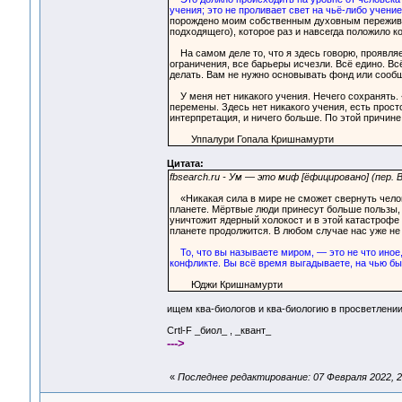
учения; это не проливает свет на чьё-либо учение
порождено моим собственным духовным пережива
подходящего), которое раз и навсегда положило ко
На самом деле то, что я здесь говорю, проявляет
ограничения, все барьеры исчезли. Всё едино. Вс
делать. Вам не нужно основывать фонд или сообщ
У меня нет никакого учения. Нечего сохранять. 
перемены. Здесь нет никакого учения, есть прост
интерпретация, и ничего больше. По этой причине 
Уппалури Гопала Кришнамурти
Цитата:
fbsearch.ru - Ум — это миф [ёфицировано] (пер.
«Никакая сила в мире не сможет свернуть челове
планете. Мёртвые люди принесут больше пользы,
уничтожит ядерный холокост и в этой катастрофе 
планете продолжится. В любом случае нас уже не 
То, что вы называете миром, — это не что иное
конфликте. Вы всё время выгадываете, на чью бы с
Юджи Кришнамурти
ищем ква-биологов и ква-биологию в просветлени
Crtl-F _биол_ , _квант_
--->
«
Последнее редактирование: 07 Февраля 2022, 2