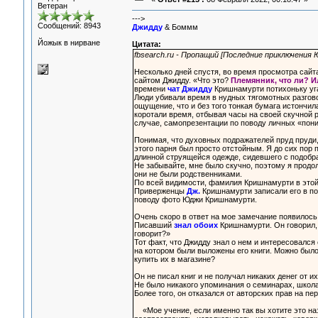
Ветеран
--->
Сообщений: 8943
Джидду
& Боммм
Йожык в нирване
Цитата:
fbsearch.ru - Пропащий [Последние приключения
Несколько дней спустя, во время просмотра сайт
сайтом Джидду. «Что это?
Племянник, что ли? И
времени
чат Джидду
Кришнамурти потихоньку уг
Люди убивали время в нудных тягомотных разгово
ощущение, что и без того тонкая бумага истончила
коротали время, отбывая часы на своей скучной р
случае, самопрезентации по поводу личных «пон
Понимая, что духовных подражателей пруд пруди,
этого парня был просто отстойным. Я до сих пор
длинной струящейся одежде, сидевшего с подобр
Не забывайте, мне было скучно, поэтому я прод
они не были родственниками.
По всей видимости, фамилия Кришнамурти в этой 
Приверженцы
Дж.
Кришнамурти записали его в по
поводу фото Юджи Кришнамурти.
Очень скоро в ответ на мое замечание появилось
Писавший
знал обоих
Кришнамурти. Он говорил, 
говорит?»
Тот факт, что Джидду знал о нем и интересовался
на котором были выложены его книги. Можно было 
купить их в магазине?
Он не писал книг и не получал никаких денег от и
Не было никакого упоминания о семинарах, школа
Более того, он отказался от авторских прав на пе
«Мое учение, если именно так вы хотите это на