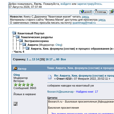
Добро пожаловать,
Гость
. Пожалуйста,
войдите
или
зарегистрируйтесь
.
07 Августа 2026, 07:37:48
Новости:
Книгу С.Доронина "Квантовая магия" читать
здесь
Материалы старого сайта "Физика Магии" доступны для просмотра
здесь
О замеченных глюках просьба писать на почту
quantmag@mail.ru
Квантовый Портал
Тематические разделы
Экстрасенсорика
Амрита
(Модератор:
Oleg
)
Амрита. Хим. формула (состав) и процесс образования (в 
- Часть 4
Страниц:
1
...
13
14
[
15
]
16
17
...
60
Все
Тема: Амрита. Хим. формула (состав) и процесс
Автор
Oleg
Re: Амрита. Хим. формула (состав) и проц
Модератор
«
Ответ #210 :
07 Февраля 2022, 20:52:11 »
Ветеран
собираем наводки на квантовый ум
Сообщений: 8943
fbsearch/Дешикачар
- Найдено книг: 17
Йожык в нирване
Цитата:
fbsearch.ru - Биология просветления [ёфицирова
Биология просветления
Это должно происходить на уровне от человека 