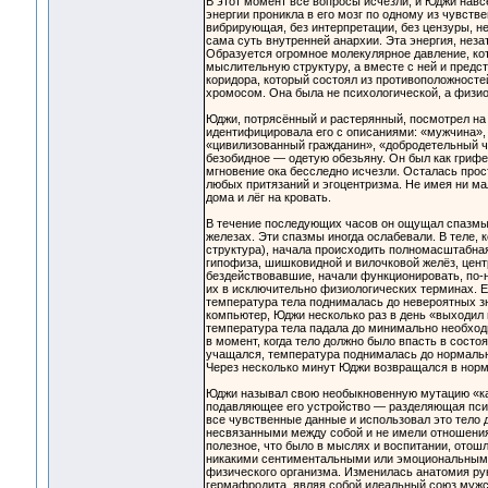
В этот момент все вопросы исчезли, и Юджи нав
энергии проникла в его мозг по одному из чувств
вибрирующая, без интерпретации, без цензуры, 
сама суть внутренней анархии. Эта энергия, неза
Образуется огромное молекулярное давление, ко
мыслительную структуру, а вместе с ней и предс
коридора, который состоял из противоположностей
хромосом. Она была не психологической, а физио
Юджи, потрясённый и растерянный, посмотрел на с
идентифицировала его с описаниями: «мужчина», 
«цивилизованный гражданин», «добродетельный че
безобидное — одетую обезьяну. Он был как грифел
мгновение ока бесследно исчезли. Осталась прос
любых притязаний и эгоцентризма. Не имея ни ма
дома и лёг на кровать.
В течение последующих часов он ощущал спазмы в
железах. Эти спазмы иногда ослабевали. В теле
структура), начала происходить полномасштабная
гипофиза, шишковидной и вилочковой желёз, центра
бездействовавшие, начали функционировать, по-
их в исключительно физиологических терминах. Е
температура тела поднималась до невероятных зн
компьютер, Юджи несколько раз в день «выходил 
температура тела падала до минимально необход
в момент, когда тело должно было впасть в состо
учащался, температура поднималась до нормально
Через несколько минут Юджи возвращался в норм
Юджи называл свою необыкновенную мутацию «ка
подавляющее его устройство — разделяющая психи
все чувственные данные и использовал это тело 
несвязанными между собой и не имели отношения 
полезное, что было в мыслях и воспитании, отош
никакими сентиментальными или эмоциональными 
физического организма. Изменилась анатомия рук
гермафродита, являя собой идеальный союз мужск