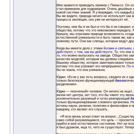
Мне нравится приводить пример с Пикассо. Он хо
стал примером для подражания. Очень дешёвые х
новой системе знаний. Я утверждаю, что каждый р
Вы же видите, природа ничего не использует как
процесса эволюции, оно уже не интересует её.
Поэтому, кем бы я ни был и что бы я ни говорил, 
общества, потому что это невозможно передать. Я
Кришну, мы отрезаем природе возможность создав
естественной уникальности и быть таким же, как к
ложному пути. Они как слепцы, которые ведут дру
Когда вы имеете дело с этими
йогами и святыми, 
действуют, с тем, как вы действуете.
То, что они 
то, что можно выпускать на заводе. Общество за
качестве моделей, которым вы должны следовать
Вашему обществу, которое заинтересовано тольк
потому что она угрожает его непрерывности.
По-н
бы не знала, что она уникальна.
...
Юджи: «Если у вас есть вопросы, сведите их к од
только безотказно функционирующий
биолог
ичес
разделению».
..
Юджи — «конченый» человек. Он ничего не ищет, и
жизни нет центра, нет того, кто бы «жил» эту жи
исключительно разумный и чутко реагирующий
б
только функционирование сложного организма. Не
истины науки, религии, политики и философии и 
каждому, кто желает его слушать.
..
«Я всю жизнь искал ответ на вопрос: „Существуе
само собой разумеющимся, что цель — просветлен
прийти в моё естественное состояние. Нет ни пси
я был дураком, ища то, чего не существует. Тепер