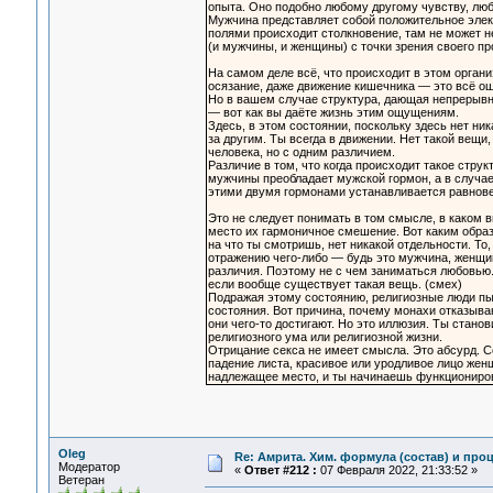
опыта. Оно подобно любому другому чувству, люб
Мужчина представляет собой положительное элек
полями происходит столкновение, там не может н
(и мужчины, и женщины) с точки зрения своего пр
На самом деле всё, что происходит в этом организ
осязание, даже движение кишечника — это всё ощ
Но в вашем случае структура, дающая непрерывно
— вот как вы даёте жизнь этим ощущениям.
Здесь, в этом состоянии, поскольку здесь нет ни
за другим. Ты всегда в движении. Нет такой вещи,
человека, но с одним различием.
Различие в том, что когда происходит такое стру
мужчины преобладает мужской гормон, а в случае
этими двумя гормонами устанавливается равновес
Это не следует понимать в том смысле, в каком 
место их гармоничное смешение. Вот каким образо
на что ты смотришь, нет никакой отдельности. То, 
отражению чего-либо — будь это мужчина, женщин
различия. Поэтому не с чем заниматься любовью.
если вообще существует такая вещь. (смех)
Подражая этому состоянию, религиозные люди пыт
состояния. Вот причина, почему монахи отказыва
они чего-то достигают. Но это иллюзия. Ты стан
религиозного ума или религиозной жизни.
Отрицание секса не имеет смысла. Это абсурд. С
падение листа, красивое или уродливое лицо жен
надлежащее место, и ты начинаешь функциониров
Oleg
Re: Амрита. Хим. формула (состав) и проц
Модератор
«
Ответ #212 :
07 Февраля 2022, 21:33:52 »
Ветеран