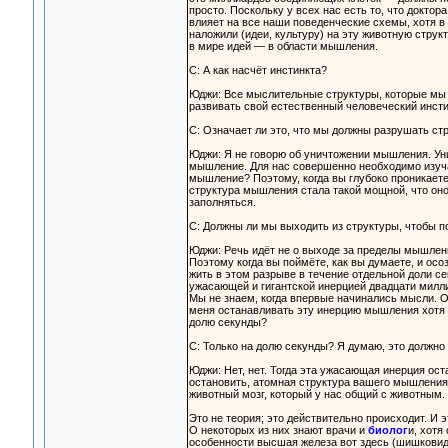
просто. Поскольку у всех нас есть то, что докт
влияет на все наши поведенческие схемы, хотя в 
наложили (идеи, культуру) на эту животную струк
в мире идей — в области мышления.
С: А как насчёт инстинкта?
Юджи: Все мыслительные структуры, которые мы 
развивать свой естественный человеческий инсти
С: Означает ли это, что мы должны разрушать ст
Юджи: Я не говорю об уничтожении мышления. Ун
мышление. Для нас совершенно необходимо изуча
мышление? Поэтому, когда вы глубоко проникаете
структура мышления стала такой мощной, что оно
заполняться.
С: Должны ли мы выходить из структуры, чтобы 
Юджи: Речь идёт не о выходе за пределы мышлени
Поэтому когда вы поймёте, как вы думаете, и осо
жить в этом разрыве в течение отдельной доли с
ужасающей и гигантской инерцией двадцати миллио
Мы не знаем, когда впервые начинались мысли. О
меня останавливать эту инерцию мышления хотя б
долю секунды?
С: Только на долю секунды? Я думаю, это должно
Юджи: Нет, нет. Тогда эта ужасающая инерция ост
остановить, атомная структура вашего мышления 
животный мозг, который у нас общий с животным.
Это не теория; это действительно происходит. И 
О некоторых из них знают врачи и
биолог
и, хотя
особенности высшая железа вот здесь (шишковидн