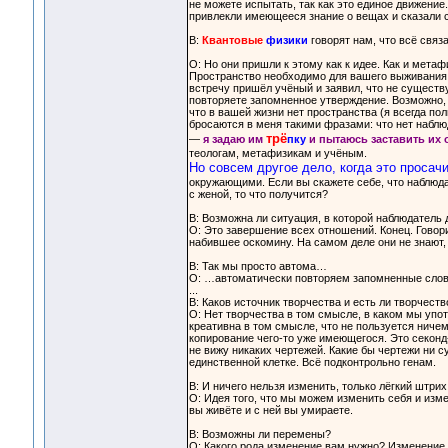
не можете испытать, так как это единое движение. 
привлекли имеющееся знание о вещах и сказали се
В:
Квантовые
физики
говорят нам, что всё связ
О: Но они пришли к этому как к идее. Как и мета
Пространство необходимо для вашего выживания в
встречу пришёл учёный и заявил, что не существ
повторяете запомненное утверждение. Возможно,
что в вашей жизни нет пространства (я всегда п
бросаются в меня такими фразами: что нет наблю
трё
—
я задаю им
пку
и пытаюсь заставить их 
теологам, метафизикам и учёным.
Но совсем другое дело, когда это просач
окружающими. Если вы скажете себе, что наблюда
с женой, то что получится?
В: Возможна ли ситуация, в которой наблюдател
О: Это завершение всех отношений. Конец. Говор
набившее оскомину. На самом деле они не знают,
В: Так мы просто автома…
О: …автоматически повторяем запомненные слов
...
В: Каков источник творчества и есть ли творчеств
О: Нет творчества в том смысле, в каком мы упот
креативна в том смысле, что не пользуется ничем
копирование чего-то уже имеющегося. Это секонд-
не вижу никаких чертежей. Какие бы чертежи ни с
единственной клетке. Всё подконтрольно генам.
В: И ничего нельзя изменить, только лёгкий штрих
О: Идея того, что мы можем изменить себя и изме
вы живёте и с ней вы умираете.
В: Возможны ли перемены?
О: Какого рода изменение вам нужно? Изменение