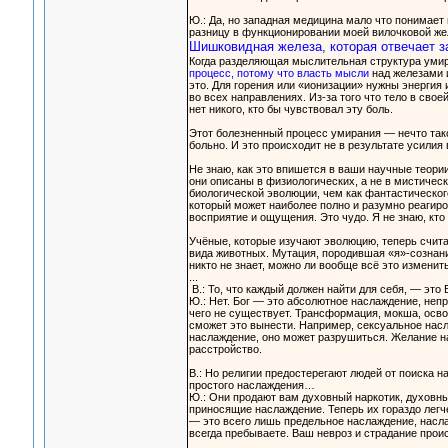
Ю.: Да, но западная медицина мало что понимает 
разницу в функционировании моей вилочковой жел
Шишковидная железа, которая отвечает за
Когда разделяющая мыслительная структура умир
процесс, потому что власть мысли
над железами и
это. Для горения или «ионизации» нужны энергия 
во всех направлениях. Из-за того что тело в сво
нет никого, кто бы чувствовал эту боль.
Этот болезненный процесс умирания — нечто такое
больно. И это происходит не в результате усилия 
Не знаю, как это впишется в ваши научные теори
они описаны в физиологических, а не в мистичес
биологической эволюции, чем как фантастическог
который может наиболее полно и разумно реагиро
восприятие и ощущения. Это чудо. Я не знаю, кто 
Учёные, которые изучают эволюцию, теперь счита
вида животных. Мутация, породившая «я»-сознание
никто не знает, можно ли вообще всё это изменить
...
В.: То, что каждый должен найти для себя, — это 
Ю.: Нет. Бог — это абсолютное наслаждение, непр
чего не существует. Трансформация, мокша, освоб
сможет это вынести. Например, сексуальное нас
наслаждение, оно может разрушиться. Желание н
расстройство.
В.: Но религии предостерегают людей от поиска 
простого наслаждения…
Ю.: Они продают вам духовный наркотик, духовн
приносящие наслаждение. Теперь их гораздо легче
— это всего лишь предельное наслаждение, насла
всегда пребываете. Ваш невроз и страдание проис
...