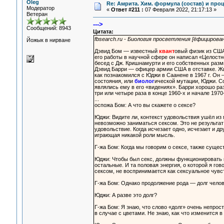
Oleg
Re: Амрита. Хим. формула (состав) и проц
Модератор
«
Ответ #211 :
07 Февраля 2022, 21:17:13 »
Ветеран
--->
Сообщений: 8943
Цитата:
fbsearch.ru - Биология просветления [ёфицирова
Йожык в нирване
Дэвид Бом — известный
квант
овый физик из США
его работы в научной сфере он написал «Целостн
бесед с Дж. Кришнамурти и его собственных разм
Дэвид Барри — офицер армии США в отставке. Жи
как познакомился с Юджи в Саанене в 1967 г. Он
состояния, или
биолог
ической мутации, Юджи. Со
являлись ему в его «видениях». Барри хорошо ра
три или четыре раза в конце 1960-х и начале 197
...
оспожа Бом: А что вы скажете о сексе?
Юджи: Видите ли, контекст удовольствия ушёл из 
невозможно заниматься сексом. Это не результат 
удовольствие. Когда исчезает одно, исчезает и др
играющая никакой роли мысль.
Г-жа Бом: Когда мы говорим о сексе, также сущес
Юджи: Чтобы был секс, должны функционировать п
остальные. И та половая энергия, о которой я гов
сексом, не воспринимается как сексуальное чувс
Г-жа Бом: Однако продолжение рода — долг челове
Юджи: А разве это долг?
Г-жа Бом: Я знаю, что слово «долг» очень непрос
в случае с цветами. Не знаю, как что изменится 