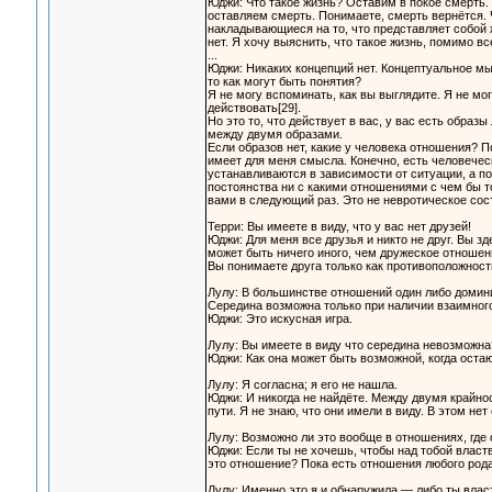
Юджи: Что такое жизнь? Оставим в покое смерть.
оставляем смерть. Понимаете, смерть вернётся. Чт
накладывающиеся на то, что представляет собой ж
нет. Я хочу выяснить, что такое жизнь, помимо в
...
Юджи: Никаких концепций нет. Концептуальное м
то как могут быть понятия?
Я не могу вспоминать, как вы выглядите. Я не мо
действовать[29].
Но это то, что действует в вас, у вас есть образ
между двумя образами.
Если образов нет, какие у человека отношения? П
имеет для меня смысла. Конечно, есть человечес
устанавливаются в зависимости от ситуации, а п
постоянства ни с какими отношениями с чем бы то
вами в следующий раз. Это не невротическое сост
Терри: Вы имеете в виду, что у вас нет друзей!
Юджи: Для меня все друзья и никто не друг. Вы з
может быть ничего иного, чем дружеское отношен
Вы понимаете друга только как противоположность
Лулу: В большинстве отношений один либо домини
Середина возможна только при наличии взаимног
Юджи: Это искусная игра.
Лулу: Вы имеете в виду что середина невозможна
Юджи: Как она может быть возможной, когда оста
Лулу: Я согласна; я его не нашла.
Юджи: И никогда не найдёте. Между двумя крайнос
пути. Я не знаю, что они имели в виду. В этом нет
Лулу: Возможно ли это вообще в отношениях, где 
Юджи: Если ты не хочешь, чтобы над тобой властв
это отношение? Пока есть отношения любого рода 
Лулу: Именно это я и обнаружила — либо ты власт