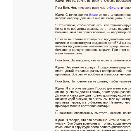
Юджи: Это то, во что вы верите. Однако необходи
Г-жа Бом: Нет, я имею в виду чисто
биолог
ически
Юджи: С точки зрения
биолог
ии он становится нев
первую очередь для меня она не «женщина». Я н
Я это говорю, чтобы объяснить, как функционирует
Когда я до неё дотрагиваюсь, есть только ощущени
большее, чем это прикосновение, — например, об
Но если вы хотите поговорить о продолжении чел
пилюли и препятствуем рождению детей? И вы зна
волнует продолжение человеческого рода, иначе 
больше не волнуют вопросы морали. При этом я не
меня невозможно.
Г-жа Бом: Вы говорите, что не можете заниматься
Юджи: Это меня не волнует. Продолжение рода — 
иметь детей, из самых разных соображений — осо
причинам. Всё это — проблемы и вопросы челове
Г-жа Бом: Но почему вы не хотите, чтобы челове
Юджи: Я этого не говорил. Просто для меня все ф
ем пищу. Но вы должны знать, в чём здесь различи
До моего языка доходит только доминирующий ингр
никаких идей о вкусе, то в этом смысле существуе
приливает кровь, и это блаженство. Не важно, что
приводит меня в состояние самадхи.
...
С: Кажется невозможным смотреть, скажем, на же
Юджи: Я говорю, что это возможно. Это не значит,
учатся. Это будет возможным, только когда меня
изменение в структуре всего вашего физического 
сто миллиардов соединяющих клеток — должны по