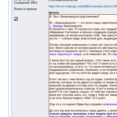
у хатхователей ветка
Сообщений: 8943
https://forum.realyoga.ru/phpBB2/viewtopic.php?p=1
Йожык в нирване
Цитата:
В.: Вы с Кришнамурти родственники?
Ю.: «Кришнамурти» — это всего лишь наречённо
—
Джидду
Кришнамурти.
Я связался с ним. Я слушал его семь лет, каждый 
«Мировым Учителем» и прочее создавали определё
периферии, не желая впутывать себя. Там присутс
пусты — учёные люди, властители дум, выдающиес
Потом ситуация изменилась и семь лет спустя об
всё. Меня совсем не интересовали его абстрактн
пытаешься выразить нечто с помощью этого жарго
лишь парализует людей,
а не помогает им. Он
пар
У меня был тот же самый вопрос: «Что такое есть 
то за этими абстракциями? Что это? У меня есть 
ты высказываешь, и есть то, что меня интересует
традиционное сравнение), возможно, и не попробов
мне ощущение, что ты хотя бы видел сахар, но я н
И вот так мы с ним бились год за годом. (смеётс
ответов, которых он не давал по каким-то своим
прошлое на дерево и оставь всё это людям. Зач
мне удовлетворительных ответов. И вот в конце к
меня?» И этот парень сказал: «У тебя нет никако
меня нет способа знать это, тогда у тебя нет ник
я не хочу больше видеть тебя». И я ушёл.
(Где-то в это время Юджи был поражён
появление
До того как мне исполнилось сорок девять, у меня
только увидеть человека, я мог видеть всё ег
я был удивлён, поражён, понимаете — «Почему