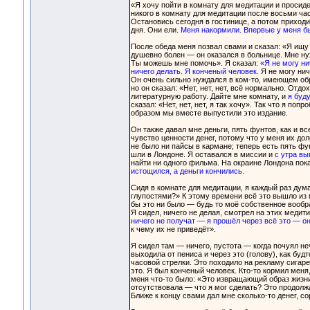
«Я хочу пойти в комнату для медитации и просиде
никого в комнату для медитации после восьми час
Остановись сегодня в гостинице, а потом приходи
дня. Они ели.
Меня накормили. Впервые у меня б
После обеда меня позвал свами и сказал: «Я ищу
душевно болен — он оказался в больнице. Мне ну
Ты можешь мне помочь». Я сказал:
«Я не могу ни
ничего делать. Я конченый человек.
Я не могу нич
Он очень сильно нуждался в ком-то, имеющем обра
но он сказал: «Нет, нет, нет, всё нормально. Отдо
литературную работу. Дайте мне комнату, и
я буд
сказал: «Нет, нет, нет, я так хочу». Так что я по
образом мы вместе выпустили это издание.
Он также давал мне деньги, пять фунтов, как и 
чувство ценности денег, потому что у меня их дол
не было ни пайсы в кармане; теперь есть пять фу
шли в Лондоне. Я оставался в миссии и
с утра вы
найти ни одного фильма. На окраине Лондона пока
истощился, а деньги кончились.
Сидя в комнате для медитации, я каждый раз дум
глупостями?» К этому времени всё это вышло из 
бы это ни было — будь то моё собственное вооб
Я сидел, ничего не делая, смотрел на этих меди
ничего не получат — я прошёл через всё это — о
к чему их не приведёт».
Я сидел там — ничего, пустота — когда почуял не
выходила от пениса и через это (голову), как буд
часовой стрелки. Это походило на рекламу сигаре
это. Я был конченый человек. Кто-то кормил меня,
меня что-то было: «Это извращающий образ жизни.
отсутствовала — что я мог сделать? Это продолжа
Ближе к концу свами дал мне сколько-то денег, с