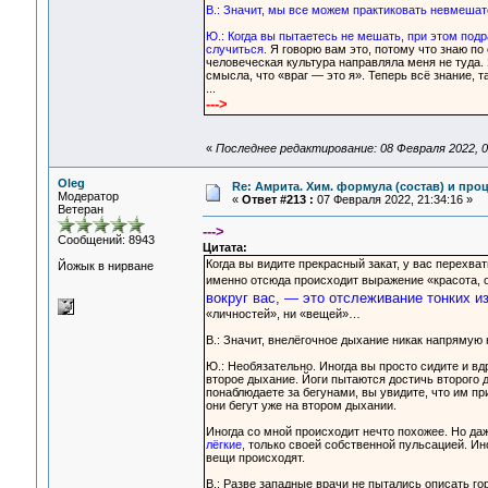
В.: Значит, мы все можем практиковать невмешат
Ю.: Когда вы пытаетесь не мешать, при этом подр
случиться.
Я говорю вам это, потому что знаю по
человеческая культура направляла меня не туда. Я
смысла, что «враг — это я». Теперь всё знание, 
...
--->
«
Последнее редактирование: 08 Февраля 2022, 0
Oleg
Re: Амрита. Хим. формула (состав) и проц
Модератор
«
Ответ #213 :
07 Февраля 2022, 21:34:16 »
Ветеран
--->
Сообщений: 8943
Цитата:
Когда вы видите прекрасный закат, у вас перехва
Йожык в нирване
именно отсюда происходит выражение «красота, о
вокруг вас, — это отслеживание тонких 
«личностей», ни «вещей»…
В.: Значит, внелёгочное дыхание никак напрямую 
Ю.: Необязательно. Иногда вы просто сидите и вдр
второе дыхание. Йоги пытаются достичь второго д
понаблюдаете за бегунами, вы увидите, что им при
они бегут уже на втором дыхании.
Иногда со мной происходит нечто похожее. Но даж
лёгкие,
только своей собственной пульсацией. Иног
вещи происходят.
В.: Разве западные врачи не пытались описать г