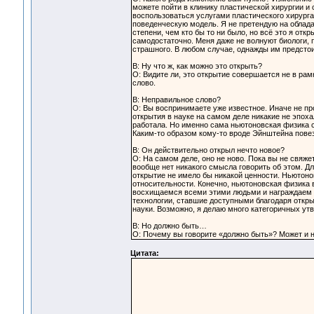
можете пойти в клинику пластической хирургии и с
воспользоваться услугами пластического хирурга
поведенческую модель. Я не претендую на облад
степени, чем кто бы то ни было, но всё это я откр
самодостаточно. Меня даже не волнуют биологи, п
страшного. В любом случае, однажды им предстои
В: Ну что ж, как можно это открыть?
О: Видите ли, это открытие совершается не в ра
слово.
В: Неправильное слово?
О: Вы воспринимаете уже известное. Иначе не пр
открытия в науке на самом деле никакие не эпох
работала. Но именно сама ньютоновская физика 
Каким-то образом кому-то вроде Эйнштейна повез
В: Он действительно открыл нечто новое?
О: На самом деле, оно не ново. Пока вы не свяже
вообще нет никакого смысла говорить об этом. Д
открытие не имело бы никакой ценности. Ньютонов
относительности. Конечно, ньютоновская физика 
восхищаемся всеми этими людьми и награждаем и
технологии, ставшие доступными благодаря откры
науки. Возможно, я делаю много категоричных утв
В: Но должно быть…
О: Почему вы говорите «должно быть»? Может и не
Цитата: